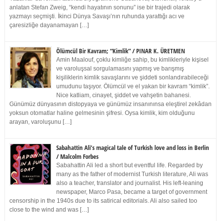
anlatan Stefan Zweig, “kendi hayatının sonunu” ise bir trajedi olarak
yazmayı seçmişti. İkinci Dünya Savaşı’nın ruhunda yarattığı acı ve
çaresizliğe dayanamayan […]
Ölümcül Bir Kavram; “Kimlik” / PINAR K. ÜRETMEN
Amin Maalouf, çoklu kimliğe sahip, bu kimlikleriyle kişisel
ve varoluşsal sorgulamasını yapmış ve barışmış
kişiliklerin kimlik savaşlarını ve şiddeti sonlandırabileceği
umudunu taşıyor. Ölümcül ve el yakan bir kavram “kimlik”.
Nice katliam, cinayet, şiddet ve vahşetin bahanesi.
Günümüz dünyasının distopyaya ve günümüz insanınınsa eleştirel zekâdan
yoksun otomatlar haline gelmesinin şifresi. Oysa kimlik, kim olduğunu
arayan, varoluşunu […]
Sabahattin Ali’s magical tale of Turkish love and loss in Berlin
/ Malcolm Forbes
Sabahattin Ali led a short but eventful life. Regarded by
many as the father of modernist Turkish literature, Ali was
also a teacher, translator and journalist. His left-leaning
newspaper, Marco Pasa, became a target of government
censorship in the 1940s due to its satirical editorials. Ali also sailed too
close to the wind and was […]