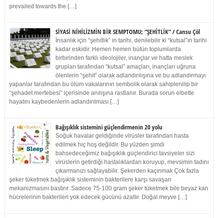
prevailed towards the […]
SİYASİ NİHİLİZMİN BİR SEMPTOMU; “ŞEHİTLİK” / Cansu Çöl
İnsanlık için “şehitlik” in tarihi, denilebilir ki “kutsal”ın tarihi
kadar eskidir. Hemen hemen bütün toplumlarda
birbirinden farklı ideolojiler, inançlar ve hatta meslek
grupları tarafından “kutsal” amaçları, inançları uğruna
ölenlerin “şehit” olarak adlandırılışına ve bu adlandırmayı
yapanlar tarafından bu ölüm vakalarının sembolik olarak sahiplenilip bir
“şehadet mertebesi” içerisinde anılışına rastlanır. Burada sorun elbette
hayatını kaybedenlerin adlandırılması […]
Bağışıklık sistemini güçlendirmenin 20 yolu
Soğuk havalar geldiğinde virüsler tarafından hasta
edilmek hiç hoş değildir. Bu yüzden şimdi
bahsedeceğimiz bağışıklık güçlendirici tavsiyeler sizi
virüslerin getirdiği hastalıklardan koruyup, mevsimin tadını
çıkarmanızı sağlayabilir. Şekerden kaçınmak Çok fazla
şeker tüketmek bağışıklık sisteminin bakterilere karşı savaşan
mekanizmasını bastırır. Sadece 75-100 gram şeker tüketmek bile beyaz kan
hücrelerinin bakterileri yok edecek gücünü azaltır. Doğal meyve […]