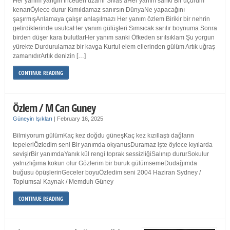
Her yanım yangın İnceden uzanır Sivas’aHer yanım sanki Bir uçurum
kenarıÖylece durur Kımıldamaz sanırsın DünyaNe yapacağını
şaşırmışAnlamaya çalışır anlaşılmazı Her yanım özlem Birikir bir nehrin
getirdiklerinde usulcaHer yanım gülüşleri Sımsıcak sarılır boynuma Sonra
birden düşer kara bulutlarHer yanım sanki Öfkeden sırılsıklam Şu yorgun
yürekte Durdurulamaz bir kavga Kurtul elem ellerinden gülüm Artık uğraş
zamanıdırArtık denizin […]
CONTINUE READING
Özlem / M Can Guney
Güneyin Işıkları
|
February 16, 2025
Bilmiyorum gülümKaç kez doğdu güneşKaç kez kızıllaştı dağların
tepeleriÖzledim seni Bir yanımda okyanusDuramaz işte öylece kıyılarda
sevişirBir yanımdaYanık kül rengi toprak sessizliğiSalınıp dururSokulur
yalnızlığıma kokun olur Gözlerim bir buruk gülümsemeDudağımda
buğusu öpüşlerinGeceler boyuÖzledim seni 2004 Haziran Sydney /
Toplumsal Kaynak / Memduh Güney
CONTINUE READING