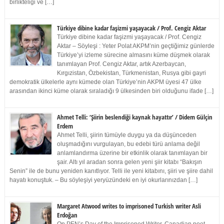
birlikteliği ve […]
Türkiye dibine kadar faşizmi yaşayacak / Prof. Cengiz Aktar
Türkiye dibine kadar faşizmi yaşayacak / Prof. Cengiz
Aktar – Söyleşi : Yeter Polat AKPM’nin geçtiğimiz günlerde
Türkiye’yi izleme sürecine almasını küme düşmek olarak
tanımlayan Prof. Cengiz Aktar, artık Azerbaycan,
Kırgızistan, Özbekistan, Türkmenistan, Rusya gibi gayri
demokratik ülkelerle aynı kümede olan Türkiye’nin AKPM üyesi 47 ülke
arasından ikinci küme olarak sıraladığı 9 ülkesinden biri olduğunu ifade […]
Ahmet Telli: ‘Şiirin beslendiği kaynak hayattır’ / Didem Gülçin
Erdem
Ahmet Telli, şiirin tümüyle duygu ya da düşünceden
oluşmadığını vurgulayan, bu edebi türü anlama değil
anlamlandırma üzerine bir etkinlik olarak tanımlayan bir
şair. Altı yıl aradan sonra gelen yeni şiir kitabı “Bakışın
Senin” ile de bunu yeniden kanıtlıyor. Telli ile yeni kitabını, şiiri ve şiire dahil
hayatı konuştuk. – Bu söyleşiyi yeryüzündeki en iyi okurlarınızdan […]
Margaret Atwood writes to imprisoned Turkish writer Asli
Erdoğan