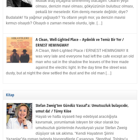
Mutlak tıraş bıçağına sinirlenmiş olacağım. Otların yeşil
olması, denizin mavi olması, gökyüzünün bulutsuz olması,
pekalâ bir meseledir. Kim demiş mesele değildir, diye?
Budalalık! Ya yağmur yağsaydı? Ya otların yeşili mor, ya denizin mavisi
kırmızı olsaydı? Olsaydı o zaman mesele olurdu, işte. […]
A Clean, Well-Lighted Place – Aydınlık ve Temiz Bir Yer /
ERNEST HEMINGWAY
A Clean, Well-Lighted Place / ERNEST HEMINGWAY It
was very late and everyone had left the cafe except an old
man who sat in the shadow the leaves of the tree made
against the electric light. In the day time the street was
dusty, but at night the dew settled the dust and the old man […]
Kitap
Stefan Zweig’ten Gündüz Vassaf’a: Umutsuzluk bulaşıcıdır,
umut da! / Türey Köse
Hayatı ve hatta siyaseti hep edebiyat aracılığıyla
kavramak, yorumlamak isteyen bir okur olarak bu
umutsuzluk günlerinde Avusturyalı yazar Stefan Zweig
düşüyor sık sık aklıma. “Kendi Hayatının Şiirini
Yazanlar”da roman tadında biyografilerle Casanova, Stendhal, Tolstoy’u