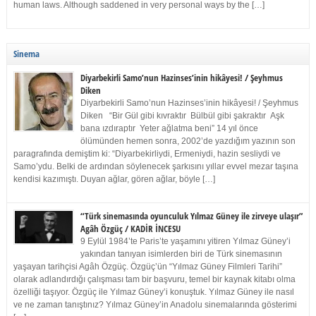
human laws. Although saddened in very personal ways by the […]
Sinema
Diyarbekirli Samo’nun Hazinses’inin hikâyesi! / Şeyhmus
Diken
Diyarbekirli Samo’nun Hazinses’inin hikâyesi! / Şeyhmus
Diken “Bir Gül gibi kıvraktır Bülbül gibi şakraktır Aşk
bana ızdıraptır Yeter ağlatma beni” 14 yıl önce
ölümünden hemen sonra, 2002’de yazdığım yazının son
paragrafında demiştim ki: “Diyarbekirliydi, Ermeniydi, hazin sesliydi ve
Samo’ydu. Belki de ardından söylenecek şarkısını yıllar evvel mezar taşına
kendisi kazımıştı. Duyan ağlar, gören ağlar, böyle […]
“Türk sinemasında oyunculuk Yılmaz Güney ile zirveye ulaşır”
Agâh Özgüç / KADİR İNCESU
9 Eylül 1984’te Paris’te yaşamını yitiren Yılmaz Güney’i
yakından tanıyan isimlerden biri de Türk sinemasının
yaşayan tarihçisi Agâh Özgüç. Özgüç’ün “Yılmaz Güney Filmleri Tarihi”
olarak adlandırdığı çalışması tam bir başvuru, temel bir kaynak kitabı olma
özelliği taşıyor. Özgüç ile Yılmaz Güney’i konuştuk. Yılmaz Güney ile nasıl
ve ne zaman tanıştınız? Yılmaz Güney’in Anadolu sinemalarında gösterimi