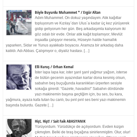
Böyle Buyurdu Muhammet * / Ergür Altan
Adım Muhammet. On dokuz yaşındayım. Atık kağıtlar
topluyorum ve Kızılay`dan Ulus`a kadar üç kez yürüyerek
gidip geliyorum her gün. Beş arkadaşımla kalıyorum iki
göz odalı bir evde. Onlar atık kağıt toplamıyor; Mevlüt
inşaatta çalışıyor mesela, Hüseyin halde hamallık
yaparken, Sidar ve Yunus ayakkabı boyacısı. Aramıza bir arkadaş daha
katıldı. Adı Abbas. Çalışmıyor o, diyaliz hastası. […]
Elli Kuruş / Orhan Kemal
İster lapa lapa kar, ister şarıl şarıl yağmur yağsın, isterse
de bütün gecenin ayazından karlar dona kesmiş olsun,
sabahın beş buçuğunda karanlıkları ürperten sesiyle
sokağa girerdi: “Gazete, havadiis!” Sabahın dördünde
yazı makinemin başına geçtiğim için, bu ses, bu kara,
yağmura, ayaza kafa tutan bu canlı, bu pırıl pırıl ses beni yazı makinemin
başında bulurdu. Gazete […]
Hişt, Hişt! / Sait Faik ABASIYANIK
Yürüyordum. Yürüdükçe de açılıyordum. Evden kızgın
çıkmıştım. Belki de tıraş bıçağına sinirlenmiştim. Olur, olur!