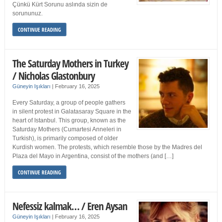
Çünkü Kürt Sorunu aslında sizin de
sorununuz.
CONTINUE READING
The Saturday Mothers in Turkey
/ Nicholas Glastonbury
Güneyin Işıkları
|
February 16, 2025
Every Saturday, a group of people gathers
in silent protest in Galatasaray Square in the
heart of Istanbul. This group, known as the
Saturday Mothers (Cumartesi Anneleri in
Turkish), is primarily composed of older
Kurdish women. The protests, which resemble those by the Madres del
Plaza del Mayo in Argentina, consist of the mothers (and […]
CONTINUE READING
Nefessiz kalmak… / Eren Aysan
Güneyin Işıkları
|
February 16, 2025