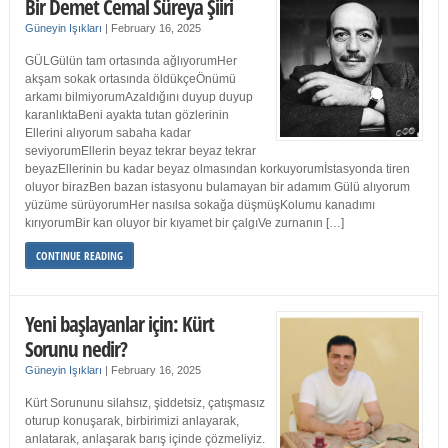
Bir Demet Cemal Süreya Şiiri
Güneyin Işıkları
|
February 16, 2025
GÜLGülün tam ortasında ağlıyorumHer
akşam sokak ortasında öldükçeÖnümü
arkamı bilmiyorumAzaldığını duyup duyup
karanlıktaBeni ayakta tutan gözlerinin
Ellerini alıyorum sabaha kadar
seviyorumEllerin beyaz tekrar beyaz tekrar
beyazEllerinin bu kadar beyaz olmasından korkuyorumİstasyonda tiren
oluyor birazBen bazan istasyonu bulamayan bir adamım Gülü alıyorum
yüzüme sürüyorumHer nasılsa sokağa düşmüşKolumu kanadımı
kırıyorumBir kan oluyor bir kıyamet bir çalgıVe zurnanın […]
CONTINUE READING
Yeni başlayanlar için: Kürt
Sorunu nedir?
Güneyin Işıkları
|
February 16, 2025
Kürt Sorununu silahsız, şiddetsiz, çatışmasız
oturup konuşarak, birbirimizi anlayarak,
anlatarak, anlaşarak barış içinde çözmeliyiz.