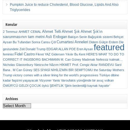
Pumpkin Juice to reduce Cholesterol, Blood Glucose, Lipids And Also
Triglycerides
Konular
Ahmet Telli
Ahmet Şık
Ahmet Şık'ın
2 Temmuz
AHMET CEMAL
savunmasının tam metni
Asli Erdogan
Bakişın Senin
Bağışıklık sistemi
Behçet
Cumartesi Anneleri
Aysan
Bu Tufandan Sonra
Cansu Çöl
Didem Gülçin Erdem
Die
featured
gestundete Zeit
Donald Trump
EDGAR ALLAN POE
Eren Aysan
Fidel Castro
feminist
Fikret YAZ
Gidersen Yıkılır Bu Kent
HERE’S WHAT TO DO TO
CORRECT IT
INGEBORG BACHMANN
M. Can Güney
Madımak
Nefessiz kalmak…
Nicholas Glastonbury
Nietzsche
Nâzım HİKMET
Prof. Cengiz Aktar
RANDEVU
Sarıl
Bana . M Can Güney
SES
SİYASİ NİHİLİZMİN BİR SEMPTOMU
the Saturday Mothers
Trump victory comes with a silver lining for the world’s progressives
Türkiye dibine
kadar faşizmi yaşayacak
Vizyoner
Yanis Varoufakis
yüreğimde bir avuç volkan
ÖMÜR'CÜ GELDİ ÇOCUK
öykü
ŞEHİTLİK
‘Şiirin beslendiği kaynak hayattır’
Archives
Archives