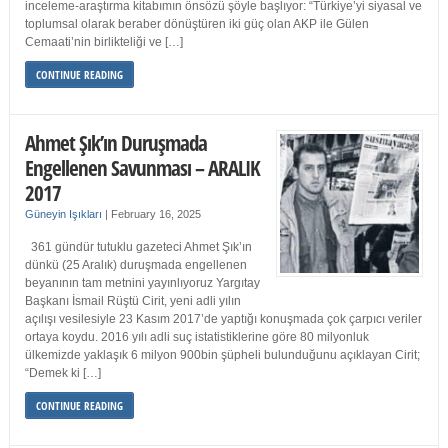
inceleme-araştırma kitabımın önsözü şöyle başlıyor: “Türkiye’yi siyasal ve
toplumsal olarak beraber dönüştüren iki güç olan AKP ile Gülen
Cemaati’nin birlikteliği ve […]
CONTINUE READING
Ahmet Şık’ın Duruşmada
Engellenen Savunması – ARALIK
2017
Güneyin Işıkları
|
February 16, 2025
361 gündür tutuklu gazeteci Ahmet Şık’ın
dünkü (25 Aralık) duruşmada engellenen
beyanının tam metnini yayınlıyoruz Yargıtay
Başkanı İsmail Rüştü Cirit, yeni adli yılın
açılışı vesilesiyle 23 Kasım 2017’de yaptığı konuşmada çok çarpıcı veriler
ortaya koydu. 2016 yılı adli suç istatistiklerine göre 80 milyonluk
ülkemizde yaklaşık 6 milyon 900bin şüpheli bulunduğunu açıklayan Cirit;
“Demek ki […]
CONTINUE READING