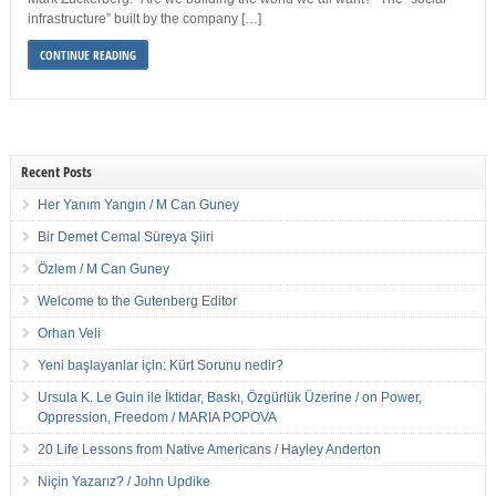
infrastructure” built by the company […]
CONTINUE READING
Recent Posts
Her Yanım Yangın / M Can Guney
Bir Demet Cemal Süreya Şiiri
Özlem / M Can Guney
Welcome to the Gutenberg Editor
Orhan Veli
Yeni başlayanlar için: Kürt Sorunu nedir?
Ursula K. Le Guin ile İktidar, Baskı, Özgürlük Üzerine / on Power,
Oppression, Freedom / MARIA POPOVA
20 Life Lessons from Native Americans / Hayley Anderton
Niçin Yazarız? / John Updike