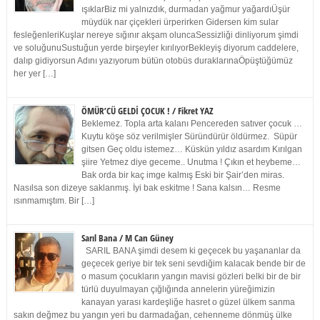
ışıklarBiz mi yalnızdık, durmadan yağmur yağardıÜşür
müydük nar çiçekleri ürperirken Gidersen kim sular
fesleğenleriKuşlar nereye sığınır akşam oluncaSessizliği dinliyorum şimdi
ve soluğunuSustuğun yerde birşeyler kırılıyorBekleyiş diyorum caddelere,
dalıp gidiyorsun Adını yazıyorum bütün otobüs duraklarınaÖpüştüğümüz
her yer […]
ÖMÜR’CÜ GELDİ ÇOCUK ! / Fikret YAZ
Beklemez. Topla arta kalanı Pencereden satıver çocuk …
Kuytu köşe söz verilmişler Süründürür öldürmez. Süpür
gitsen Geç oldu istemez… Küskün yıldız asardım Kırılgan
şiire Yetmez diye geceme.. Unutma ! Çıkın et heybeme…
Bak orda bir kaç imge kalmış Eski bir Şair’den miras.
Nasılsa son dizeye saklanmış. İyi bak eskitme ! Sana kalsın… Resme
ısınmamıştım. Bir […]
Sarıl Bana / M Can Güney
SARIL BANA şimdi desem ki geçecek bu yaşananlar da
geçecek geriye bir tek seni sevdiğim kalacak bende bir de
o masum çocukların yangın mavisi gözleri belki bir de bir
türlü duyulmayan çığlığında annelerin yüreğimizin
kanayan yarası kardeşliğe hasret o güzel ülkem sanma
sakın değmez bu yangın yeri bu darmadağan, cehenneme dönmüş ülke