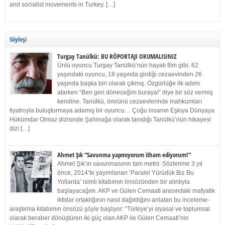
and socialist movements in Turkey. […]
Söyleşi
Turgay Tanülkü: BU RÖPORTAJI OKUMALISINIZ
Ünlü oyuncu Turgay Tanülkü’nün hayatı film gibi. 62
yaşındaki oyuncu, 18 yaşında girdiği cezaevinden 26
yaşında başka biri olarak çıkmış. Özgürlüğe ilk adımı
atarken “Ben geri döneceğim buraya!” diye bir söz vermiş
kendine. Tanülkü, ömrünü cezaevlerinde mahkumları
tiyatroyla buluşturmaya adamış bir oyuncu… Çoğu insanın Eşkıya Dünyaya
Hükümdar Olmaz dizisinde Şahinağa olarak tanıdığı Tanülkü’nün hikayesi
dizi […]
Ahmet Şık “Savunma yapmıyorum itham ediyorum!”
Ahmet Şık’ın savunmasının tam metni: Sözlerime 3 yıl
önce, 2014’te yayımlanan ‘Paralel Yürüdük Biz Bu
Yollarda’ isimli kitabımın önsözünden bir alıntıyla
başlayacağım. AKP ve Gülen Cemaati arasındaki mafyatik
iktidar ortaklığının nasıl dağıldığını anlatan bu inceleme-
araştırma kitabımın önsözü şöyle başlıyor: “Türkiye’yi siyasal ve toplumsal
olarak beraber dönüştüren iki güç olan AKP ile Gülen Cemaati’nin