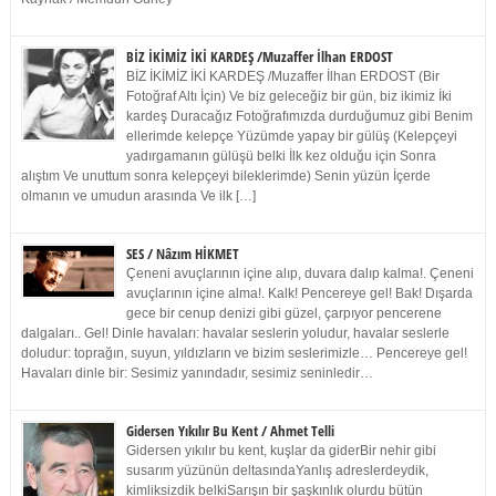
BİZ İKİMİZ İKİ KARDEŞ /Muzaffer İlhan ERDOST
BİZ İKİMİZ İKİ KARDEŞ /Muzaffer İlhan ERDOST (Bir
Fotoğraf Altı İçin) Ve biz geleceğiz bir gün, biz ikimiz İki
kardeş Duracağız Fotoğrafımızda durduğumuz gibi Benim
ellerimde kelepçe Yüzümde yapay bir gülüş (Kelepçeyi
yadırgamanın gülüşü belki İlk kez olduğu için Sonra
alıştım Ve unuttum sonra kelepçeyi bileklerimde) Senin yüzün İçerde
olmanın ve umudun arasında Ve ilk […]
SES / Nâzım HİKMET
Çeneni avuçlarının içine alıp, duvara dalıp kalma!. Çeneni
avuçlarının içine alma!. Kalk! Pencereye gel! Bak! Dışarda
gece bir cenup denizi gibi güzel, çarpıyor pencerene
dalgaları.. Gel! Dinle havaları: havalar seslerin yoludur, havalar seslerle
doludur: toprağın, suyun, yıldızların ve bizim seslerimizle… Pencereye gel!
Havaları dinle bir: Sesimiz yanındadır, sesimiz seninledir…
Gidersen Yıkılır Bu Kent / Ahmet Telli
Gidersen yıkılır bu kent, kuşlar da giderBir nehir gibi
susarım yüzünün deltasındaYanlış adreslerdeydik,
kimliksizdik belkiSarışın bir şaşkınlık olurdu bütün