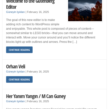
Welcome to the Gutenberg
Editor
Güneyin Işıkları
|
February 16, 2025
The goal of this new editor is to make
adding rich content to WordPress simple
and enjoyable. This whole post is composed of pieces of content—
somewhat similar to LEGO bricks—that you can move around and
interact with. Move your cursor around and you’ll notice the different
blocks light up with outlines and arrows. Press the […]
CONTINUE READING
Orhan Veli
Güneyin Işıkları
|
February 16, 2025
CONTINUE READING
Her Yanım Yangın / M Can Guney
Güneyin Işıkları
|
February 16, 2025