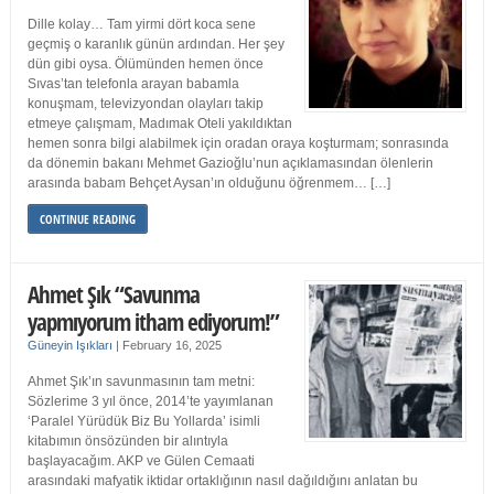
Dille kolay… Tam yirmi dört koca sene
geçmiş o karanlık günün ardından. Her şey
dün gibi oysa. Ölümünden hemen önce
Sıvas’tan telefonla arayan babamla
konuşmam, televizyondan olayları takip
etmeye çalışmam, Madımak Oteli yakıldıktan
hemen sonra bilgi alabilmek için oradan oraya koşturmam; sonrasında
da dönemin bakanı Mehmet Gazioğlu’nun açıklamasından ölenlerin
arasında babam Behçet Aysan’ın olduğunu öğrenmem… […]
CONTINUE READING
Ahmet Şık “Savunma
yapmıyorum itham ediyorum!”
Güneyin Işıkları
|
February 16, 2025
Ahmet Şık’ın savunmasının tam metni:
Sözlerime 3 yıl önce, 2014’te yayımlanan
‘Paralel Yürüdük Biz Bu Yollarda’ isimli
kitabımın önsözünden bir alıntıyla
başlayacağım. AKP ve Gülen Cemaati
arasındaki mafyatik iktidar ortaklığının nasıl dağıldığını anlatan bu