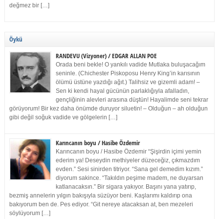
değmez bir […]
Öykü
RANDEVU (Vizyoner) / EDGAR ALLAN POE
Orada beni bekle! O yankılı vadide Mutlaka buluşacağım
seninle. (Chichester Piskoposu Henry King’in karısının
ölümü üstüne yazdığı ağıt.) Talihsiz ve gizemli adam! –
Sen ki kendi hayal gücünün parlaklığıyla afalladın,
gençliğinin alevleri arasına düştün! Hayalimde seni tekrar
görüyorum! Bir kez daha önümde duruyor siluetin! – Olduğun – ah olduğun
gibi değil soğuk vadide ve gölgelerin […]
Karıncanın boyu / Hasibe Özdemir
Karıncanın boyu / Hasibe Özdemir “Şişirdin içimi yemin
ederim ya! Deseydin methiyeler düzeceğiz, çıkmazdım
evden.” Sesi sinirden titriyor. “Sana gel demedim kızım.”
diyorum sakince. “Takıldın peşime madem, ne duyarsan
katlanacaksın.” Bir sigara yakıyor. Başını yana yatırıp,
bezmiş annelerin yılgın bakışıyla süzüyor beni. Kaşlarımı kaldırıp ona
bakıyorum ben de. Pes ediyor. “Git nereye atacaksan at, ben mezeleri
söylüyorum […]