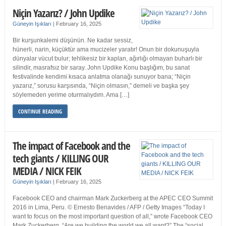
Niçin Yazarız? / John Updike
Güneyin Işıkları
|
February 16, 2025
Bir kurşunkalemi düşünün. Ne kadar sessiz,
hünerli, narin, küçüktür ama mucizeler yaratır! Onun bir dokunuşuyla
dünyalar vücut bulur; tehlikesiz bir kaplan, ağırlığı olmayan buharlı bir
silindir, masrafsız bir saray. John Updike Konu başlığım, bu sanat
festivalinde kendimi kısaca anlatma olanağı sunuyor bana; “Niçin
yazarız,” sorusu karşısında, “Niçin olmasın,” demeli ve başka şey
söylemeden yerime oturmalıydım. Ama […]
CONTINUE READING
The impact of Facebook and the
tech giants / KILLING OUR
MEDIA / NICK FEIK
Güneyin Işıkları
|
February 16, 2025
Facebook CEO and chairman Mark Zuckerberg at the APEC CEO Summit
2016 in Lima, Peru. © Ernesto Benavides / AFP / Getty Images “Today I
want to focus on the most important question of all,” wrote Facebook CEO
Mark Zuckerberg. “Are we building the world we all want?” The “social