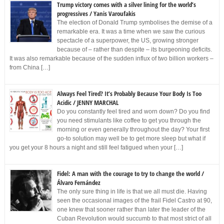
Trump victory comes with a silver lining for the world’s
progressives / Yanis Varoufakis
The election of Donald Trump symbolises the demise of a
remarkable era. It was a time when we saw the curious
spectacle of a superpower, the US, growing stronger
because of – rather than despite – its burgeoning deficits.
It was also remarkable because of the sudden influx of two billion workers –
from China […]
Always Feel Tired? It’s Probably Because Your Body Is Too
Acidic / JENNY MARCHAL
Do you constantly feel tired and worn down? Do you find
you need stimulants like coffee to get you through the
morning or even generally throughout the day? Your first
go-to solution may well be to get more sleep but what if
you get your 8 hours a night and still feel fatigued when your […]
Fidel: A man with the courage to try to change the world /
Álvaro Fernández
The only sure thing in life is that we all must die. Having
seen the occasional images of the frail Fidel Castro at 90,
one knew that sooner rather than later the leader of the
Cuban Revolution would succumb to that most strict of all