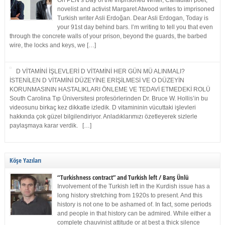
On PEN’s Day of the Imprisoned Writer, Canadian poet,
novelist and activist Margaret Atwood writes to imprisoned
Turkish writer Asli Erdoğan. Dear Asli Erdogan, Today is
your 91st day behind bars. I’m writing to tell you that even
through the concrete walls of your prison, beyond the guards, the barbed
wire, the locks and keys, we […]
D VİTAMİNİ İŞLEVLERİ D VİTAMİNİ HER GÜN MÜ ALINMALI?
İSTENİLEN D VİTAMİNİ DÜZEYİNE ERİŞİLMESİ VE O DÜZEYİN
KORUNMASININ HASTALIKLARI ÖNLEME VE TEDAVİ ETMEDEKİ ROLÜ
South Carolina Tıp Üniversitesi profesörlerinden Dr. Bruce W. Hollis’in bu
videosunu birkaç kez dikkatle izledik. D vitamininin vücuttaki işlevleri
hakkında çok güzel bilgilendiriyor. Anladıklarımızı özetleyerek sizlerle
paylaşmaya karar verdik. […]
Köşe Yazıları
“Turkishness contract” and Turkish left / Barış Ünlü
Involvement of the Turkish left in the Kurdish issue has a
long history stretching from 1920s to present. And this
history is not one to be ashamed of. In fact, some periods
and people in that history can be admired. While either a
complete chauvinist attitude or at best a thick silence