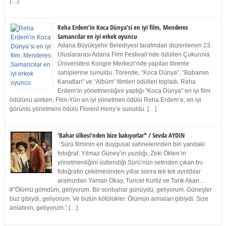
[…]
Reha Erdem’in Koca Dünya’si en iyi film, Menderes
Samancılar en iyi erkek oyuncu
Adana Büyükşehir Belediyesi tarafından düzenlenen 23.
Uluslararası Adana Film Festivali’nde ödüllen Çukurova
Üniversitesi Kongre Merkezi’nde yapılan törenle
sahiplerine sunuldu. Törende, “Koca Dünya”, “Babamın
Kanatları” ve “Albüm” filmleri ödülleri topladı. Reha
Erdem’in yönetmenliğini yaptığı “Koca Dünya” en iyi film
ödülünü alırken, Film-Yön en iyi yönetmen ödülü Reha Erdem’e, en iyi
görüntü yönetmeni ödülü Florent Herry’e sunuldu. […]
‘Bahar ülkesi’nden bize bakıyorlar* / Sevda AYDIN
Sürü filminin en duygusal sahnelerinden biri yandaki
fotoğraf. Yılmaz Güney’in yazdığı, Zeki Ökten’in
yönetmenliğini üstlendiği Sürü’nün setinden çıkan bu
fotoğrafın çekilmesinden yıllar sonra tek tek ayrıldılar
aramızdan Yaman Okay, Tuncel Kurtiz ve Tarık Akan…
#”Ölümü gömdüm, geliyorum. Bir sonbahar günüydü, geliyorum. Güneşler
buz gibiydi, geliyorum. Ve bütün kötülükler. Ölümün armaları gibiydi. Size
anlatırım, geliyorum.” […]