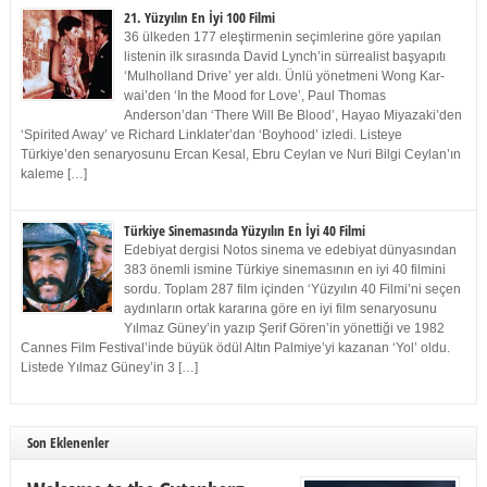
21. Yüzyılın En İyi 100 Filmi
36 ülkeden 177 eleştirmenin seçimlerine göre yapılan
listenin ilk sırasında David Lynch’in sürrealist başyapıtı
‘Mulholland Drive’ yer aldı. Ünlü yönetmeni Wong Kar-
wai’den ‘In the Mood for Love’, Paul Thomas
Anderson’dan ‘There Will Be Blood’, Hayao Miyazaki’den
‘Spirited Away’ ve Richard Linklater’dan ‘Boyhood’ izledi. Listeye
Türkiye’den senaryosunu Ercan Kesal, Ebru Ceylan ve Nuri Bilgi Ceylan’ın
kaleme […]
Türkiye Sinemasında Yüzyılın En İyi 40 Filmi
Edebiyat dergisi Notos sinema ve edebiyat dünyasından
383 önemli ismine Türkiye sinemasının en iyi 40 filmini
sordu. Toplam 287 film içinden ‘Yüzyılın 40 Filmi’ni seçen
aydınların ortak kararına göre en iyi film senaryosunu
Yılmaz Güney’in yazıp Şerif Gören’in yönettiği ve 1982
Cannes Film Festival’inde büyük ödül Altın Palmiye’yi kazanan ‘Yol’ oldu.
Listede Yılmaz Güney’in 3 […]
Son Eklenenler