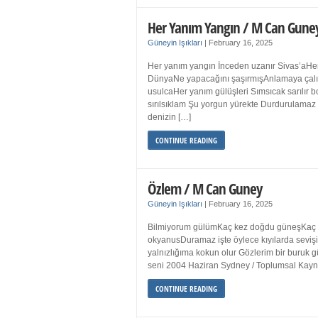
Her Yanım Yangın / M Can Gune
Güneyin Işıkları
|
February 16, 2025
Her yanım yangın İnceden uzanır Sivas’aHer
DünyaNe yapacağını şaşırmışAnlamaya çalışır
usulcaHer yanım gülüşleri Sımsıcak sarılır
sırılsıklam Şu yorgun yürekte Durdurulamaz 
denizin […]
CONTINUE READING
Özlem / M Can Guney
Güneyin Işıkları
|
February 16, 2025
Bilmiyorum gülümKaç kez doğdu güneşKaç kez
okyanusDuramaz işte öylece kıyılarda sevişi
yalnızlığıma kokun olur Gözlerim bir bur
seni 2004 Haziran Sydney / Toplumsal Ka
CONTINUE READING