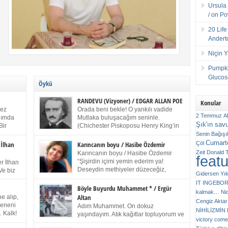
Ursula 
/ on P
20 Lif
Andert
Niçin 
Pumpki
Glucose
Öykü
RANDEVU (Vizyoner) / EDGAR ALLAN POE
Konular
kez
Orada beni bekle! O yankılı vadide
2 Temmuz
A
anımda
Mutlaka buluşacağım seninle.
Şık'ın sav
Bir
(Chichester Piskoposu Henry King’in
ıp
karısının ölümü üstüne yazdığı ağıt.)
Senin
Bağışı
m bir
Talihsiz ve gizemli adam! – Sen ki kendi hayal
Cumarte
Çöl
 İlhan
Karıncanın boyu / Hasibe Özdemir
gücünün parlaklığıyla afalladın, gençliğinin alevleri
Zeit
Donald 
Karıncanın boyu / Hasibe Özdemir
feat
ziran
arasına düştün! Hayalimde seni tekrar görüyorum!
“Şişirdin içimi yemin ederim ya!
r İlhan
Bir kez daha önümde duruyor siluetin! – Olduğun –
Deseydin methiyeler düzeceğiz,
Ve biz
Gidersen Yık
ah olduğun gibi değil soğuk vadide ve gölgelerin […]
çıkmazdım evden.” Sesi sinirden
 kardeş
IT
INGEBO
titriyor. “Sana gel demedim kızım.” diyorum sakince.
Benim
Böyle Buyurdu Muhammet * / Ergür
kalmak…
Ni
“Takıldın peşime madem, ne duyarsan
Altan
e alıp,
Cengiz Aktar
katlanacaksın.” Bir sigara yakıyor. Başını yana yatırıp,
 olduğu
Çeneni
Adım Muhammet. On dokuz
bezmiş annelerin yılgın bakışıyla süzüyor beni.
NİHİLİZMİ
. Kalk!
yaşındayım. Atık kağıtlar topluyorum ve
Kaşlarımı kaldırıp ona bakıyorum ben de. Pes ediyor.
victory comes
ışarda
Kızılay`dan Ulus`a kadar üç kez
“Git nereye atacaksan at, ben mezeleri söylüyorum