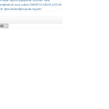
ne kadar faşizmi yaşayacak
Vizyoner
Yanis
üreğimde bir avuç volkan
ÖMÜR'CÜ GELDİ ÇOCUK
LİK
‘Şiirin beslendiği kaynak hayattır’