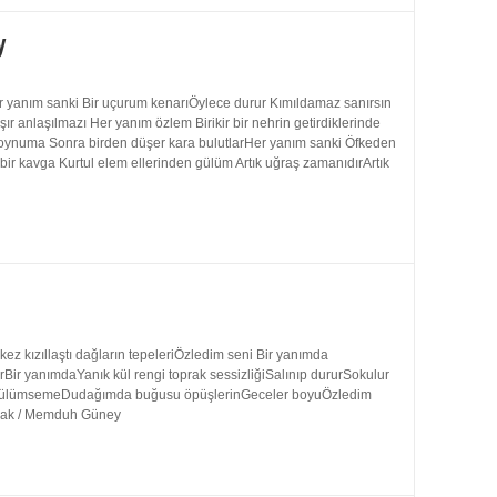
y
 yanım sanki Bir uçurum kenarıÖylece durur Kımıldamaz sanırsın
 anlaşılmazı Her yanım özlem Birikir bir nehrin getirdiklerinde
 boynuma Sonra birden düşer kara bulutlarHer yanım sanki Öfkeden
bir kavga Kurtul elem ellerinden gülüm Artık uğraş zamanıdırArtık
 kızıllaştı dağların tepeleriÖzledim seni Bir yanımda
rBir yanımdaYanık kül rengi toprak sessizliğiSalınıp dururSokulur
uk gülümsemeDudağımda buğusu öpüşlerinGeceler boyuÖzledim
ynak / Memduh Güney