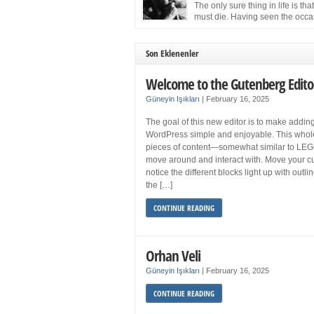
more sleep but what if you get your 8 hours a
The only sure thing in life is tha
and still feel fatigued when your […]
must die. Having seen the occa
images of the frail Fidel Castro 
one knew that sooner rather than later the lea
the Cuban Revolution would succumb to that
Son Eklenenler
strict of all human laws. Although saddened i
personal ways by the […]
Welcome to the Gutenberg Edito
Güneyin Işıkları
|
February 16, 2025
The goal of this new editor is to make adding
WordPress simple and enjoyable. This whol
pieces of content—somewhat similar to LEG
move around and interact with. Move your cu
notice the different blocks light up with outl
the […]
CONTINUE READING
Orhan Veli
Güneyin Işıkları
|
February 16, 2025
CONTINUE READING