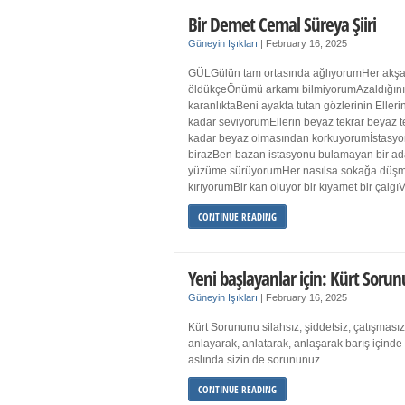
Bir Demet Cemal Süreya Şiiri
Güneyin Işıkları
|
February 16, 2025
GÜLGülün tam ortasında ağlıyorumHer akşa
öldükçeÖnümü arkamı bilmiyorumAzaldığın
karanlıktaBeni ayakta tutan gözlerinin Eller
kadar seviyorumEllerin beyaz tekrar beyaz t
kadar beyaz olmasından korkuyorumİstasyon
birazBen bazan istasyonu bulamayan bir a
yüzüme sürüyorumHer nasılsa sokağa düş
kırıyorumBir kan oluyor bir kıyamet bir çalgı
CONTINUE READING
Yeni başlayanlar için: Kürt Sorun
Güneyin Işıkları
|
February 16, 2025
Kürt Sorununu silahsız, şiddetsiz, çatışmasız
anlayarak, anlatarak, anlaşarak barış içind
aslında sizin de sorununuz.
CONTINUE READING