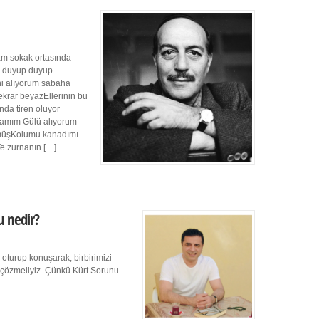
m sokak ortasında
ı duyup duyup
ini alıyorum sabaha
ekrar beyazEllerinin bu
da tiren oluyor
damım Gülü alıyorum
müşKolumu kanadımı
Ve zurnanın […]
u nedir?
 oturup konuşarak, birbirimizi
e çözmeliyiz. Çünkü Kürt Sorunu