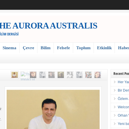
 / THE AURORA AUSTRALIS
BİLİM DERGİSİ
Sinema
Çevre
Bilim
Felsefe
Toplum
Etkinlik
Habe
Recent Pos
Her Ya
Bir De
Özlem 
Welcom
z
Orhan 
.
Yeni ba