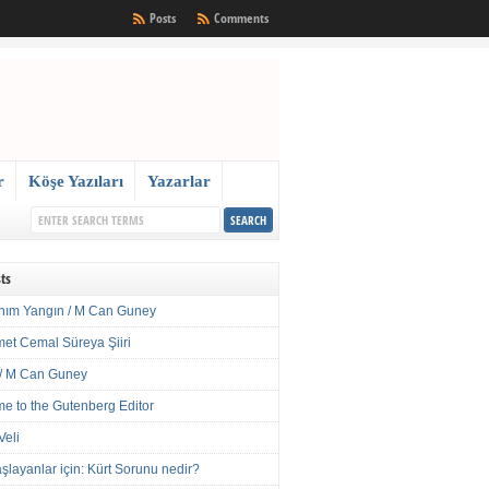
Posts
Comments
r
Köşe Yazıları
Yazarlar
ts
nım Yangın / M Can Guney
met Cemal Süreya Şiiri
/ M Can Guney
e to the Gutenberg Editor
Veli
şlayanlar için: Kürt Sorunu nedir?