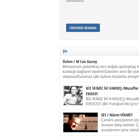
sorununuz.
CONTINUE READING
Şiir
Özlem / M Can Guney
Bilmiyorum gülümKaç kez doğdu güneşKaç 
kızıllaştı dağların tepeleriÖzledim seni Bir y
okyanusDuramaz işte öylece kıyılarda sevişir
yanımdaYanık kül rengi toprak sessizliğiSalın
dururSokulur yalnızlığıma kokun olur Gözleri
BİZ İKİMİZ İKİ KARDEŞ /Muzaffer
buruk gülümsemeDudağımda buğusu
ERDOST
öpüşlerinGeceler boyuÖzledim seni 2004 Ha
BİZ İKİMİZ İKİ KARDEŞ /Muzaffe
Sydney / Toplumsal Kaynak / Memduh Güney
ERDOST (Bir Fotoğraf Altı İçin) 
geleceğiz bir gün, biz ikimiz İki
Duracağız Fotoğrafımızda durduğumuz gibi 
SES / Nâzım HİKMET
ellerimde kelepçe Yüzümde yapay bir gülüş
Çeneni avuçlarının için
(Kelepçeyi yadırgamanın gülüşü belki İlk kez
duvara dalıp kalma!. 
için Sonra alıştım Ve unuttum sonra kelepçeyi
avuçlarının içine alma!
bileklerimde) Senin yüzün İçerde olmanın ve
Pencereye gel! Bak! D
umudun arasında Ve ilk […]