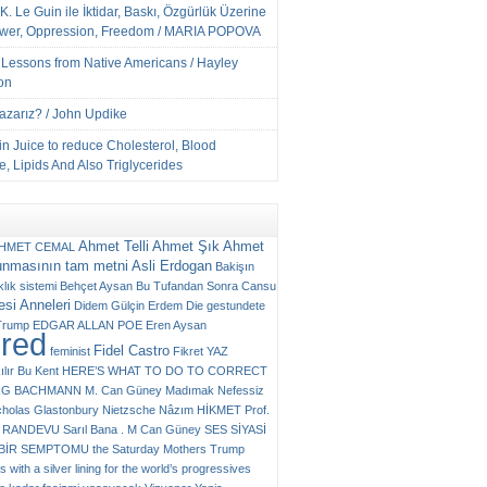
K. Le Guin ile İktidar, Baskı, Özgürlük Üzerine
ower, Oppression, Freedom / MARIA POPOVA
e Lessons from Native Americans / Hayley
on
Yazarız? / John Updike
n Juice to reduce Cholesterol, Blood
, Lipids And Also Triglycerides
Ahmet Telli
Ahmet Şık
Ahmet
HMET CEMAL
unmasının tam metni
Asli Erdogan
Bakişın
klık sistemi
Behçet Aysan
Bu Tufandan Sonra
Cansu
si Anneleri
Didem Gülçin Erdem
Die gestundete
Trump
EDGAR ALLAN POE
Eren Aysan
ured
Fidel Castro
feminist
Fikret YAZ
ılır Bu Kent
HERE’S WHAT TO DO TO CORRECT
RG BACHMANN
M. Can Güney
Madımak
Nefessiz
cholas Glastonbury
Nietzsche
Nâzım HİKMET
Prof.
RANDEVU
Sarıl Bana . M Can Güney
SES
SİYASİ
N BİR SEMPTOMU
the Saturday Mothers
Trump
 with a silver lining for the world’s progressives