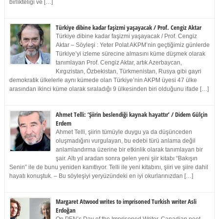
birlikteliği ve […]
Türkiye dibine kadar faşizmi yaşayacak / Prof. Cengiz Aktar
Türkiye dibine kadar faşizmi yaşayacak / Prof. Cengiz
Aktar – Söyleşi : Yeter Polat AKPM’nin geçtiğimiz günlerde
Türkiye’yi izleme sürecine almasını küme düşmek olarak
tanımlayan Prof. Cengiz Aktar, artık Azerbaycan,
Kırgızistan, Özbekistan, Türkmenistan, Rusya gibi gayri
demokratik ülkelerle aynı kümede olan Türkiye’nin AKPM üyesi 47 ülke
arasından ikinci küme olarak sıraladığı 9 ülkesinden biri olduğunu ifade […]
Ahmet Telli: ‘Şiirin beslendiği kaynak hayattır’ / Didem Gülçin
Erdem
Ahmet Telli, şiirin tümüyle duygu ya da düşünceden
oluşmadığını vurgulayan, bu edebi türü anlama değil
anlamlandırma üzerine bir etkinlik olarak tanımlayan bir
şair. Altı yıl aradan sonra gelen yeni şiir kitabı “Bakışın
Senin” ile de bunu yeniden kanıtlıyor. Telli ile yeni kitabını, şiiri ve şiire dahil
hayatı konuştuk. – Bu söyleşiyi yeryüzündeki en iyi okurlarınızdan […]
Margaret Atwood writes to imprisoned Turkish writer Asli
Erdoğan