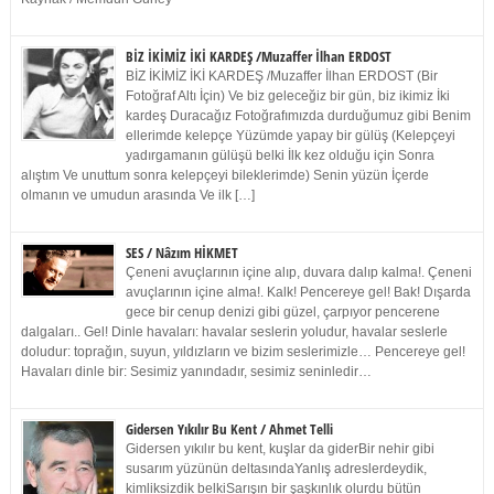
BİZ İKİMİZ İKİ KARDEŞ /Muzaffer İlhan ERDOST
BİZ İKİMİZ İKİ KARDEŞ /Muzaffer İlhan ERDOST (Bir
Fotoğraf Altı İçin) Ve biz geleceğiz bir gün, biz ikimiz İki
kardeş Duracağız Fotoğrafımızda durduğumuz gibi Benim
ellerimde kelepçe Yüzümde yapay bir gülüş (Kelepçeyi
yadırgamanın gülüşü belki İlk kez olduğu için Sonra
alıştım Ve unuttum sonra kelepçeyi bileklerimde) Senin yüzün İçerde
olmanın ve umudun arasında Ve ilk […]
SES / Nâzım HİKMET
Çeneni avuçlarının içine alıp, duvara dalıp kalma!. Çeneni
avuçlarının içine alma!. Kalk! Pencereye gel! Bak! Dışarda
gece bir cenup denizi gibi güzel, çarpıyor pencerene
dalgaları.. Gel! Dinle havaları: havalar seslerin yoludur, havalar seslerle
doludur: toprağın, suyun, yıldızların ve bizim seslerimizle… Pencereye gel!
Havaları dinle bir: Sesimiz yanındadır, sesimiz seninledir…
Gidersen Yıkılır Bu Kent / Ahmet Telli
Gidersen yıkılır bu kent, kuşlar da giderBir nehir gibi
susarım yüzünün deltasındaYanlış adreslerdeydik,
kimliksizdik belkiSarışın bir şaşkınlık olurdu bütün