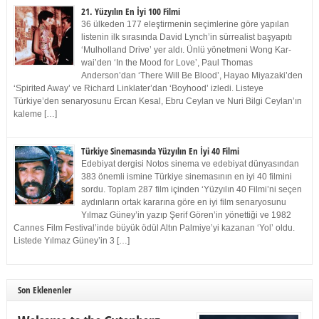
21. Yüzyılın En İyi 100 Filmi
36 ülkeden 177 eleştirmenin seçimlerine göre yapılan
listenin ilk sırasında David Lynch’in sürrealist başyapıtı
‘Mulholland Drive’ yer aldı. Ünlü yönetmeni Wong Kar-
wai’den ‘In the Mood for Love’, Paul Thomas
Anderson’dan ‘There Will Be Blood’, Hayao Miyazaki’den
‘Spirited Away’ ve Richard Linklater’dan ‘Boyhood’ izledi. Listeye
Türkiye’den senaryosunu Ercan Kesal, Ebru Ceylan ve Nuri Bilgi Ceylan’ın
kaleme […]
Türkiye Sinemasında Yüzyılın En İyi 40 Filmi
Edebiyat dergisi Notos sinema ve edebiyat dünyasından
383 önemli ismine Türkiye sinemasının en iyi 40 filmini
sordu. Toplam 287 film içinden ‘Yüzyılın 40 Filmi’ni seçen
aydınların ortak kararına göre en iyi film senaryosunu
Yılmaz Güney’in yazıp Şerif Gören’in yönettiği ve 1982
Cannes Film Festival’inde büyük ödül Altın Palmiye’yi kazanan ‘Yol’ oldu.
Listede Yılmaz Güney’in 3 […]
Son Eklenenler