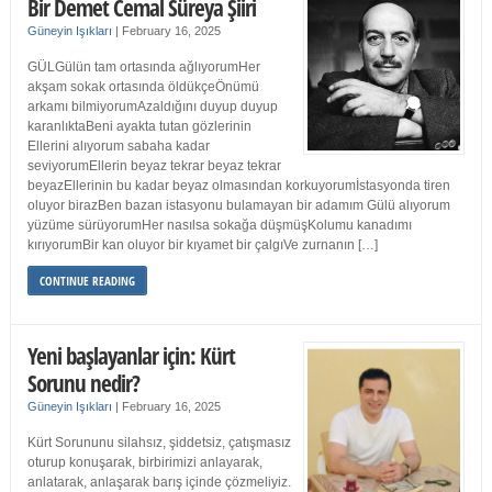
Bir Demet Cemal Süreya Şiiri
Güneyin Işıkları
|
February 16, 2025
GÜLGülün tam ortasında ağlıyorumHer
akşam sokak ortasında öldükçeÖnümü
arkamı bilmiyorumAzaldığını duyup duyup
karanlıktaBeni ayakta tutan gözlerinin
Ellerini alıyorum sabaha kadar
seviyorumEllerin beyaz tekrar beyaz tekrar
beyazEllerinin bu kadar beyaz olmasından korkuyorumİstasyonda tiren
oluyor birazBen bazan istasyonu bulamayan bir adamım Gülü alıyorum
yüzüme sürüyorumHer nasılsa sokağa düşmüşKolumu kanadımı
kırıyorumBir kan oluyor bir kıyamet bir çalgıVe zurnanın […]
CONTINUE READING
Yeni başlayanlar için: Kürt
Sorunu nedir?
Güneyin Işıkları
|
February 16, 2025
Kürt Sorununu silahsız, şiddetsiz, çatışmasız
oturup konuşarak, birbirimizi anlayarak,
anlatarak, anlaşarak barış içinde çözmeliyiz.