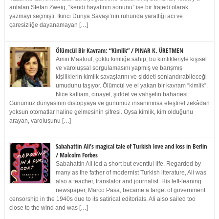
anlatan Stefan Zweig, “kendi hayatının sonunu” ise bir trajedi olarak
yazmayı seçmişti. İkinci Dünya Savaşı’nın ruhunda yarattığı acı ve
çaresizliğe dayanamayan […]
Ölümcül Bir Kavram; “Kimlik” / PINAR K. ÜRETMEN
Amin Maalouf, çoklu kimliğe sahip, bu kimlikleriyle kişisel
ve varoluşsal sorgulamasını yapmış ve barışmış
kişiliklerin kimlik savaşlarını ve şiddeti sonlandırabileceği
umudunu taşıyor. Ölümcül ve el yakan bir kavram “kimlik”.
Nice katliam, cinayet, şiddet ve vahşetin bahanesi.
Günümüz dünyasının distopyaya ve günümüz insanınınsa eleştirel zekâdan
yoksun otomatlar haline gelmesinin şifresi. Oysa kimlik, kim olduğunu
arayan, varoluşunu […]
Sabahattin Ali’s magical tale of Turkish love and loss in Berlin
/ Malcolm Forbes
Sabahattin Ali led a short but eventful life. Regarded by
many as the father of modernist Turkish literature, Ali was
also a teacher, translator and journalist. His left-leaning
newspaper, Marco Pasa, became a target of government
censorship in the 1940s due to its satirical editorials. Ali also sailed too
close to the wind and was […]