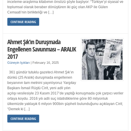
inceleme-araştırma kitabımın önsözü şöyle başlıyor: “Türkiye’yi siyasal ve
toplumsal olarak beraber dönüştüren iki güç olan AKP ile Gülen
Cemaati’nin birlikteliği ve […]
CONTINUE READING
Ahmet Şık’ın Duruşmada
Engellenen Savunması – ARALIK
2017
Güneyin Işıkları
|
February 16, 2025
361 gündür tutuklu gazeteci Ahmet Şık’ın
dünkü (25 Aralık) duruşmada engellenen
beyanının tam metnini yayınlıyoruz Yargıtay
Başkanı İsmail Rüştü Cirit, yeni adli yılın
açılışı vesilesiyle 23 Kasım 2017’de yaptığı konuşmada çok çarpıcı veriler
ortaya koydu. 2016 yılı adli suç istatistiklerine göre 80 milyonluk
ülkemizde yaklaşık 6 milyon 900bin şüpheli bulunduğunu açıklayan Cirit;
“Demek ki […]
CONTINUE READING