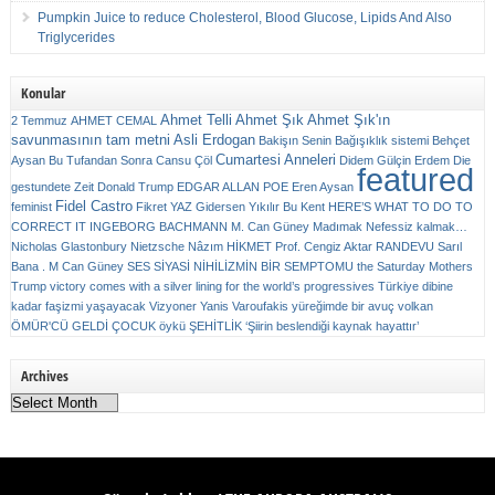
Pumpkin Juice to reduce Cholesterol, Blood Glucose, Lipids And Also
Triglycerides
Konular
Ahmet Telli
Ahmet Şık
Ahmet Şık'ın
2 Temmuz
AHMET CEMAL
savunmasının tam metni
Asli Erdogan
Bakişın Senin
Bağışıklık sistemi
Behçet
Cumartesi Anneleri
Aysan
Bu Tufandan Sonra
Cansu Çöl
Didem Gülçin Erdem
Die
featured
gestundete Zeit
Donald Trump
EDGAR ALLAN POE
Eren Aysan
Fidel Castro
feminist
Fikret YAZ
Gidersen Yıkılır Bu Kent
HERE’S WHAT TO DO TO
CORRECT IT
INGEBORG BACHMANN
M. Can Güney
Madımak
Nefessiz kalmak…
Nicholas Glastonbury
Nietzsche
Nâzım HİKMET
Prof. Cengiz Aktar
RANDEVU
Sarıl
Bana . M Can Güney
SES
SİYASİ NİHİLİZMİN BİR SEMPTOMU
the Saturday Mothers
Trump victory comes with a silver lining for the world’s progressives
Türkiye dibine
kadar faşizmi yaşayacak
Vizyoner
Yanis Varoufakis
yüreğimde bir avuç volkan
ÖMÜR'CÜ GELDİ ÇOCUK
öykü
ŞEHİTLİK
‘Şiirin beslendiği kaynak hayattır’
Archives
Archives