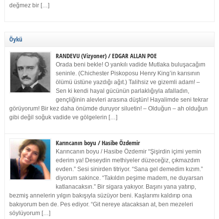
değmez bir […]
Öykü
RANDEVU (Vizyoner) / EDGAR ALLAN POE
Orada beni bekle! O yankılı vadide Mutlaka buluşacağım
seninle. (Chichester Piskoposu Henry King’in karısının
ölümü üstüne yazdığı ağıt.) Talihsiz ve gizemli adam! –
Sen ki kendi hayal gücünün parlaklığıyla afalladın,
gençliğinin alevleri arasına düştün! Hayalimde seni tekrar
görüyorum! Bir kez daha önümde duruyor siluetin! – Olduğun – ah olduğun
gibi değil soğuk vadide ve gölgelerin […]
Karıncanın boyu / Hasibe Özdemir
Karıncanın boyu / Hasibe Özdemir “Şişirdin içimi yemin
ederim ya! Deseydin methiyeler düzeceğiz, çıkmazdım
evden.” Sesi sinirden titriyor. “Sana gel demedim kızım.”
diyorum sakince. “Takıldın peşime madem, ne duyarsan
katlanacaksın.” Bir sigara yakıyor. Başını yana yatırıp,
bezmiş annelerin yılgın bakışıyla süzüyor beni. Kaşlarımı kaldırıp ona
bakıyorum ben de. Pes ediyor. “Git nereye atacaksan at, ben mezeleri
söylüyorum […]