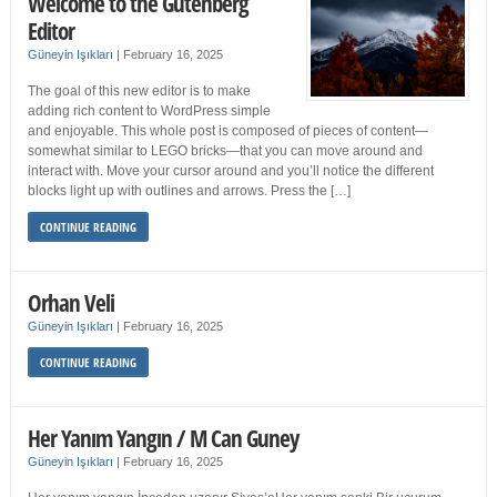
Welcome to the Gutenberg
Editor
Güneyin Işıkları
|
February 16, 2025
The goal of this new editor is to make
adding rich content to WordPress simple
and enjoyable. This whole post is composed of pieces of content—
somewhat similar to LEGO bricks—that you can move around and
interact with. Move your cursor around and you’ll notice the different
blocks light up with outlines and arrows. Press the […]
CONTINUE READING
Orhan Veli
Güneyin Işıkları
|
February 16, 2025
CONTINUE READING
Her Yanım Yangın / M Can Guney
Güneyin Işıkları
|
February 16, 2025