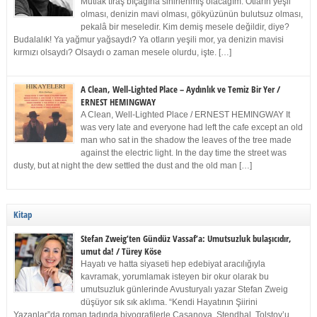
Mutlak tıraş bıçağına sinirlenmiş olacağım. Otların yeşil
olması, denizin mavi olması, gökyüzünün bulutsuz olması,
pekalâ bir meseledir. Kim demiş mesele değildir, diye?
Budalalık! Ya yağmur yağsaydı? Ya otların yeşili mor, ya denizin mavisi
kırmızı olsaydı? Olsaydı o zaman mesele olurdu, işte. […]
A Clean, Well-Lighted Place – Aydınlık ve Temiz Bir Yer /
ERNEST HEMINGWAY
A Clean, Well-Lighted Place / ERNEST HEMINGWAY It
was very late and everyone had left the cafe except an old
man who sat in the shadow the leaves of the tree made
against the electric light. In the day time the street was
dusty, but at night the dew settled the dust and the old man […]
Kitap
Stefan Zweig’ten Gündüz Vassaf’a: Umutsuzluk bulaşıcıdır,
umut da! / Türey Köse
Hayatı ve hatta siyaseti hep edebiyat aracılığıyla
kavramak, yorumlamak isteyen bir okur olarak bu
umutsuzluk günlerinde Avusturyalı yazar Stefan Zweig
düşüyor sık sık aklıma. “Kendi Hayatının Şiirini
Yazanlar”da roman tadında biyografilerle Casanova, Stendhal, Tolstoy’u