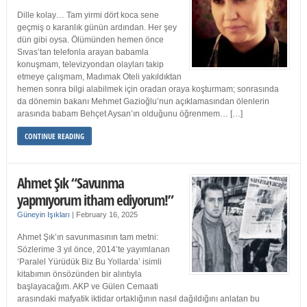
Dille kolay… Tam yirmi dört koca sene
geçmiş o karanlık günün ardından. Her şey
dün gibi oysa. Ölümünden hemen önce
Sıvas’tan telefonla arayan babamla
konuşmam, televizyondan olayları takip
etmeye çalışmam, Madımak Oteli yakıldıktan
hemen sonra bilgi alabilmek için oradan oraya koşturmam; sonrasında
da dönemin bakanı Mehmet Gazioğlu’nun açıklamasından ölenlerin
arasında babam Behçet Aysan’ın olduğunu öğrenmem… […]
CONTINUE READING
Ahmet Şık “Savunma
yapmıyorum itham ediyorum!”
Güneyin Işıkları
|
February 16, 2025
Ahmet Şık’ın savunmasının tam metni:
Sözlerime 3 yıl önce, 2014’te yayımlanan
‘Paralel Yürüdük Biz Bu Yollarda’ isimli
kitabımın önsözünden bir alıntıyla
başlayacağım. AKP ve Gülen Cemaati
arasındaki mafyatik iktidar ortaklığının nasıl dağıldığını anlatan bu