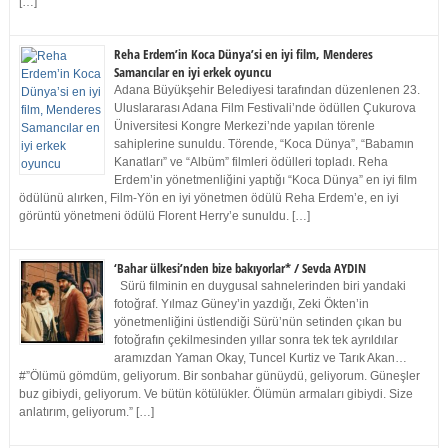
[…]
Reha Erdem’in Koca Dünya’si en iyi film, Menderes
Samancılar en iyi erkek oyuncu
Adana Büyükşehir Belediyesi tarafından düzenlenen 23.
Uluslararası Adana Film Festivali’nde ödüllen Çukurova
Üniversitesi Kongre Merkezi’nde yapılan törenle
sahiplerine sunuldu. Törende, “Koca Dünya”, “Babamın
Kanatları” ve “Albüm” filmleri ödülleri topladı. Reha
Erdem’in yönetmenliğini yaptığı “Koca Dünya” en iyi film
ödülünü alırken, Film-Yön en iyi yönetmen ödülü Reha Erdem’e, en iyi
görüntü yönetmeni ödülü Florent Herry’e sunuldu. […]
‘Bahar ülkesi’nden bize bakıyorlar* / Sevda AYDIN
Sürü filminin en duygusal sahnelerinden biri yandaki
fotoğraf. Yılmaz Güney’in yazdığı, Zeki Ökten’in
yönetmenliğini üstlendiği Sürü’nün setinden çıkan bu
fotoğrafın çekilmesinden yıllar sonra tek tek ayrıldılar
aramızdan Yaman Okay, Tuncel Kurtiz ve Tarık Akan…
#”Ölümü gömdüm, geliyorum. Bir sonbahar günüydü, geliyorum. Güneşler
buz gibiydi, geliyorum. Ve bütün kötülükler. Ölümün armaları gibiydi. Size
anlatırım, geliyorum.” […]