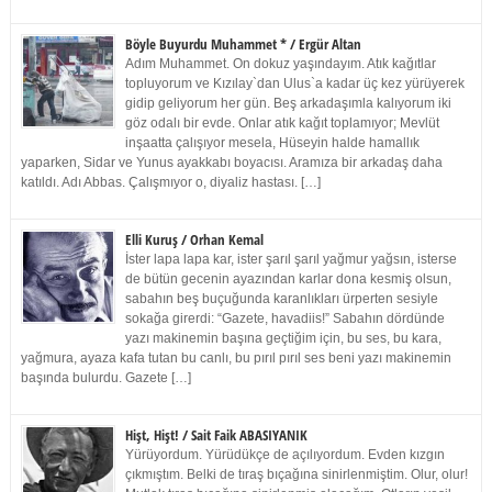
Böyle Buyurdu Muhammet * / Ergür Altan
Adım Muhammet. On dokuz yaşındayım. Atık kağıtlar
topluyorum ve Kızılay`dan Ulus`a kadar üç kez yürüyerek
gidip geliyorum her gün. Beş arkadaşımla kalıyorum iki
göz odalı bir evde. Onlar atık kağıt toplamıyor; Mevlüt
inşaatta çalışıyor mesela, Hüseyin halde hamallık
yaparken, Sidar ve Yunus ayakkabı boyacısı. Aramıza bir arkadaş daha
katıldı. Adı Abbas. Çalışmıyor o, diyaliz hastası. […]
Elli Kuruş / Orhan Kemal
İster lapa lapa kar, ister şarıl şarıl yağmur yağsın, isterse
de bütün gecenin ayazından karlar dona kesmiş olsun,
sabahın beş buçuğunda karanlıkları ürperten sesiyle
sokağa girerdi: “Gazete, havadiis!” Sabahın dördünde
yazı makinemin başına geçtiğim için, bu ses, bu kara,
yağmura, ayaza kafa tutan bu canlı, bu pırıl pırıl ses beni yazı makinemin
başında bulurdu. Gazete […]
Hişt, Hişt! / Sait Faik ABASIYANIK
Yürüyordum. Yürüdükçe de açılıyordum. Evden kızgın
çıkmıştım. Belki de tıraş bıçağına sinirlenmiştim. Olur, olur!