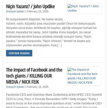
Niçin Yazarız? / John Updike
Güneyin Işıkları
|
February 16, 2025
Bir kurşunkalemi düşünün. Ne kadar sessiz,
hünerli, narin, küçüktür ama mucizeler yaratır! Onun bir dokunuşuyla
dünyalar vücut bulur; tehlikesiz bir kaplan, ağırlığı olmayan buharlı bir
silindir, masrafsız bir saray. John Updike Konu başlığım, bu sanat
festivalinde kendimi kısaca anlatma olanağı sunuyor bana; “Niçin
yazarız,” sorusu karşısında, “Niçin olmasın,” demeli ve başka şey
söylemeden yerime oturmalıydım. Ama […]
CONTINUE READING
The impact of Facebook and the
tech giants / KILLING OUR
MEDIA / NICK FEIK
Güneyin Işıkları
|
February 16, 2025
Facebook CEO and chairman Mark Zuckerberg at the APEC CEO Summit
2016 in Lima, Peru. © Ernesto Benavides / AFP / Getty Images “Today I
want to focus on the most important question of all,” wrote Facebook CEO
Mark Zuckerberg. “Are we building the world we all want?” The “social