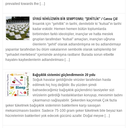
prevailed towards the […]
SİYASİ NİHİLİZMİN BİR SEMPTOMU; “ŞEHİTLİK” / Cansu Çöl
İnsanlık için “şehitlik” in tarihi, denilebilir ki “kutsal”ın tarihi
kadar eskidir. Hemen hemen bütün toplumlarda
birbirinden farklı ideolojiler, inançlar ve hatta meslek
grupları tarafından “kutsal” amaçları, inançları uğruna
ölenlerin “şehit” olarak adlandırılışına ve bu adlandırmayı
yapanlar tarafından bu ölüm vakalarının sembolik olarak sahiplenilip bir
“şehadet mertebesi” içerisinde anılışına rastlanır. Burada sorun elbette
hayatını kaybedenlerin adlandırılması […]
Bağışıklık sistemini güçlendirmenin 20 yolu
Soğuk havalar geldiğinde virüsler tarafından hasta
edilmek hiç hoş değildir. Bu yüzden şimdi
bahsedeceğimiz bağışıklık güçlendirici tavsiyeler sizi
virüslerin getirdiği hastalıklardan koruyup, mevsimin tadını
çıkarmanızı sağlayabilir. Şekerden kaçınmak Çok fazla
şeker tüketmek bağışıklık sisteminin bakterilere karşı savaşan
mekanizmasını bastırır. Sadece 75-100 gram şeker tüketmek bile beyaz kan
hücrelerinin bakterileri yok edecek gücünü azaltır. Doğal meyve […]