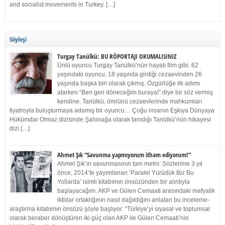
and socialist movements in Turkey. […]
Söyleşi
Turgay Tanülkü: BU RÖPORTAJI OKUMALISINIZ
Ünlü oyuncu Turgay Tanülkü’nün hayatı film gibi. 62
yaşındaki oyuncu, 18 yaşında girdiği cezaevinden 26
yaşında başka biri olarak çıkmış. Özgürlüğe ilk adımı
atarken “Ben geri döneceğim buraya!” diye bir söz vermiş
kendine. Tanülkü, ömrünü cezaevlerinde mahkumları
tiyatroyla buluşturmaya adamış bir oyuncu… Çoğu insanın Eşkıya Dünyaya
Hükümdar Olmaz dizisinde Şahinağa olarak tanıdığı Tanülkü’nün hikayesi
dizi […]
Ahmet Şık “Savunma yapmıyorum itham ediyorum!”
Ahmet Şık’ın savunmasının tam metni: Sözlerime 3 yıl
önce, 2014’te yayımlanan ‘Paralel Yürüdük Biz Bu
Yollarda’ isimli kitabımın önsözünden bir alıntıyla
başlayacağım. AKP ve Gülen Cemaati arasındaki mafyatik
iktidar ortaklığının nasıl dağıldığını anlatan bu inceleme-
araştırma kitabımın önsözü şöyle başlıyor: “Türkiye’yi siyasal ve toplumsal
olarak beraber dönüştüren iki güç olan AKP ile Gülen Cemaati’nin