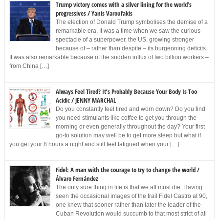
Trump victory comes with a silver lining for the world’s
progressives / Yanis Varoufakis
The election of Donald Trump symbolises the demise of a
remarkable era. It was a time when we saw the curious
spectacle of a superpower, the US, growing stronger
because of – rather than despite – its burgeoning deficits.
It was also remarkable because of the sudden influx of two billion workers –
from China […]
Always Feel Tired? It’s Probably Because Your Body Is Too
Acidic / JENNY MARCHAL
Do you constantly feel tired and worn down? Do you find
you need stimulants like coffee to get you through the
morning or even generally throughout the day? Your first
go-to solution may well be to get more sleep but what if
you get your 8 hours a night and still feel fatigued when your […]
Fidel: A man with the courage to try to change the world /
Álvaro Fernández
The only sure thing in life is that we all must die. Having
seen the occasional images of the frail Fidel Castro at 90,
one knew that sooner rather than later the leader of the
Cuban Revolution would succumb to that most strict of all