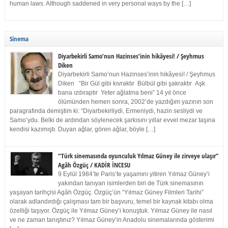
human laws. Although saddened in very personal ways by the […]
Sinema
Diyarbekirli Samo’nun Hazinses’inin hikâyesi! / Şeyhmus
Diken
Diyarbekirli Samo’nun Hazinses’inin hikâyesi! / Şeyhmus
Diken “Bir Gül gibi kıvraktır Bülbül gibi şakraktır Aşk
bana ızdıraptır Yeter ağlatma beni” 14 yıl önce
ölümünden hemen sonra, 2002’de yazdığım yazının son
paragrafında demiştim ki: “Diyarbekirliydi, Ermeniydi, hazin sesliydi ve
Samo’ydu. Belki de ardından söylenecek şarkısını yıllar evvel mezar taşına
kendisi kazımıştı. Duyan ağlar, gören ağlar, böyle […]
“Türk sinemasında oyunculuk Yılmaz Güney ile zirveye ulaşır”
Agâh Özgüç / KADİR İNCESU
9 Eylül 1984’te Paris’te yaşamını yitiren Yılmaz Güney’i
yakından tanıyan isimlerden biri de Türk sinemasının
yaşayan tarihçisi Agâh Özgüç. Özgüç’ün “Yılmaz Güney Filmleri Tarihi”
olarak adlandırdığı çalışması tam bir başvuru, temel bir kaynak kitabı olma
özelliği taşıyor. Özgüç ile Yılmaz Güney’i konuştuk. Yılmaz Güney ile nasıl
ve ne zaman tanıştınız? Yılmaz Güney’in Anadolu sinemalarında gösterimi