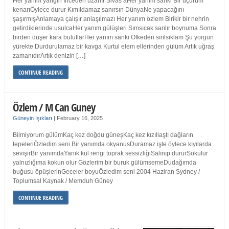
Her yanım yangın İnceden uzanır Sivas’aHer yanım sanki Bir uçurum
kenarıÖylece durur Kımıldamaz sanırsın DünyaNe yapacağını
şaşırmışAnlamaya çalışır anlaşılmazı Her yanım özlem Birikir bir nehrin
getirdiklerinde usulcaHer yanım gülüşleri Sımsıcak sarılır boynuma Sonra
birden düşer kara bulutlarHer yanım sanki Öfkeden sırılsıklam Şu yorgun
yürekte Durdurulamaz bir kavga Kurtul elem ellerinden gülüm Artık uğraş
zamanıdırArtık denizin […]
CONTINUE READING
Özlem / M Can Guney
Güneyin Işıkları
|
February 16, 2025
Bilmiyorum gülümKaç kez doğdu güneşKaç kez kızıllaştı dağların
tepeleriÖzledim seni Bir yanımda okyanusDuramaz işte öylece kıyılarda
sevişirBir yanımdaYanık kül rengi toprak sessizliğiSalınıp dururSokulur
yalnızlığıma kokun olur Gözlerim bir buruk gülümsemeDudağımda
buğusu öpüşlerinGeceler boyuÖzledim seni 2004 Haziran Sydney /
Toplumsal Kaynak / Memduh Güney
CONTINUE READING