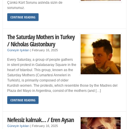
Çünkü Kürt Sorunu aslında sizin de
sorununuz.
CONTINUE READING
The Saturday Mothers in Turkey
/ Nicholas Glastonbury
Güneyin Işıkları
|
February 16, 2025
Every Saturday, a group of people gathers
in silent protest in Galatasaray Square in the
heart of Istanbul. This group, known as the
Saturday Mothers (Cumartesi Anneleri in
Turkish), is primarily composed of older
Kurdish women. The protests, which resemble those by the Madres del
Plaza del Mayo in Argentina, consist of the mothers (and […]
CONTINUE READING
Nefessiz kalmak… / Eren Aysan
Güneyin Işıkları
|
February 16, 2025