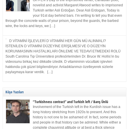
On PEN’s Day of the Imprisoned Writer, Canadian poet,
novelist and activist Margaret Atwood writes to imprisoned
Turkish writer Asli Erdoğan. Dear Asli Erdogan, Today is
your 91st day behind bars. I’m writing to tell you that even
through the concrete walls of your prison, beyond the guards, the barbed
wire, the locks and keys, we […]
D VİTAMİNİ İŞLEVLERİ D VİTAMİNİ HER GÜN MÜ ALINMALI?
İSTENİLEN D VİTAMİNİ DÜZEYİNE ERİŞİLMESİ VE O DÜZEYİN
KORUNMASININ HASTALIKLARI ÖNLEME VE TEDAVİ ETMEDEKİ ROLÜ
South Carolina Tıp Üniversitesi profesörlerinden Dr. Bruce W. Hollis’in bu
videosunu birkaç kez dikkatle izledik. D vitamininin vücuttaki işlevleri
hakkında çok güzel bilgilendiriyor. Anladıklarımızı özetleyerek sizlerle
paylaşmaya karar verdik. […]
Köşe Yazıları
“Turkishness contract” and Turkish left / Barış Ünlü
Involvement of the Turkish left in the Kurdish issue has a
long history stretching from 1920s to present. And this
history is not one to be ashamed of. In fact, some periods
and people in that history can be admired. While either a
complete chauvinist attitude or at best a thick silence