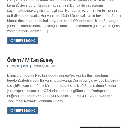
Her yanım yangın İnceden uzanır Sivas’aHer yanım sanki Bir uçurum
kenarıÖylece durur Kımıldamaz sanırsın DünyaNe yapacağını
şaşırmışAnlamaya çalışır anlaşılmazı Her yanım özlem Birikir bir nehrin
getirdiklerinde usulcaHer yanım gülüşleri Sımsıcak sarılır boynuma Sonra
birden düşer kara bulutlarHer yanım sanki Öfkeden sırılsıklam Şu yorgun
yürekte Durdurulamaz bir kavga Kurtul elem ellerinden gülüm Artık uğraş
zamanıdırArtık denizin […]
CONTINUE READING
Özlem / M Can Guney
Güneyin Işıkları
|
February 16, 2025
Bilmiyorum gülümKaç kez doğdu güneşKaç kez kızıllaştı dağların
tepeleriÖzledim seni Bir yanımda okyanusDuramaz işte öylece kıyılarda
sevişirBir yanımdaYanık kül rengi toprak sessizliğiSalınıp dururSokulur
yalnızlığıma kokun olur Gözlerim bir buruk gülümsemeDudağımda
buğusu öpüşlerinGeceler boyuÖzledim seni 2004 Haziran Sydney /
Toplumsal Kaynak / Memduh Güney
CONTINUE READING