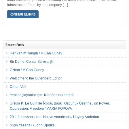
infrastructure” built by the company […]
CONTINUE READING
Recent Posts
Her Yanım Yangın / M Can Guney
Bir Demet Cemal Süreya Şiiri
Özlem / M Can Guney
Welcome to the Gutenberg Editor
Orhan Veli
Yeni başlayanlar için: Kürt Sorunu nedir?
Ursula K. Le Guin ile İktidar, Baskı, Özgürlük Üzerine / on Power,
Oppression, Freedom / MARIA POPOVA
20 Life Lessons from Native Americans / Hayley Anderton
Niçin Yazarız? / John Updike