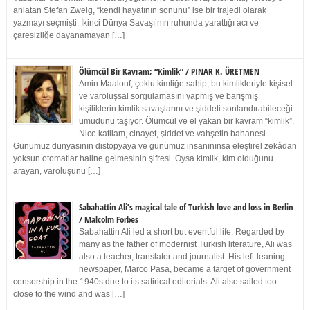
anlatan Stefan Zweig, “kendi hayatının sonunu” ise bir trajedi olarak
yazmayı seçmişti. İkinci Dünya Savaşı’nın ruhunda yarattığı acı ve
çaresizliğe dayanamayan […]
Ölümcül Bir Kavram; “Kimlik” / PINAR K. ÜRETMEN
Amin Maalouf, çoklu kimliğe sahip, bu kimlikleriyle kişisel
ve varoluşsal sorgulamasını yapmış ve barışmış
kişiliklerin kimlik savaşlarını ve şiddeti sonlandırabileceği
umudunu taşıyor. Ölümcül ve el yakan bir kavram “kimlik”.
Nice katliam, cinayet, şiddet ve vahşetin bahanesi.
Günümüz dünyasının distopyaya ve günümüz insanınınsa eleştirel zekâdan
yoksun otomatlar haline gelmesinin şifresi. Oysa kimlik, kim olduğunu
arayan, varoluşunu […]
Sabahattin Ali’s magical tale of Turkish love and loss in Berlin
/ Malcolm Forbes
Sabahattin Ali led a short but eventful life. Regarded by
many as the father of modernist Turkish literature, Ali was
also a teacher, translator and journalist. His left-leaning
newspaper, Marco Pasa, became a target of government
censorship in the 1940s due to its satirical editorials. Ali also sailed too
close to the wind and was […]