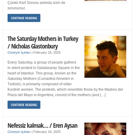
Çünkü Kürt Sorunu aslında sizin de
sorununuz.
CONTINUE READING
The Saturday Mothers in Turkey
/ Nicholas Glastonbury
Güneyin Işıkları
|
February 16, 2025
Every Saturday, a group of people gathers
in silent protest in Galatasaray Square in the
heart of Istanbul. This group, known as the
Saturday Mothers (Cumartesi Anneleri in
Turkish), is primarily composed of older
Kurdish women. The protests, which resemble those by the Madres del
Plaza del Mayo in Argentina, consist of the mothers (and […]
CONTINUE READING
Nefessiz kalmak… / Eren Aysan
Güneyin Işıkları
|
February 16, 2025