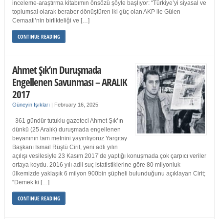
inceleme-araştırma kitabımın önsözü şöyle başlıyor: “Türkiye’yi siyasal ve
toplumsal olarak beraber dönüştüren iki güç olan AKP ile Gülen
Cemaati’nin birlikteliği ve […]
CONTINUE READING
Ahmet Şık’ın Duruşmada
Engellenen Savunması – ARALIK
2017
Güneyin Işıkları
|
February 16, 2025
361 gündür tutuklu gazeteci Ahmet Şık’ın
dünkü (25 Aralık) duruşmada engellenen
beyanının tam metnini yayınlıyoruz Yargıtay
Başkanı İsmail Rüştü Cirit, yeni adli yılın
açılışı vesilesiyle 23 Kasım 2017’de yaptığı konuşmada çok çarpıcı veriler
ortaya koydu. 2016 yılı adli suç istatistiklerine göre 80 milyonluk
ülkemizde yaklaşık 6 milyon 900bin şüpheli bulunduğunu açıklayan Cirit;
“Demek ki […]
CONTINUE READING