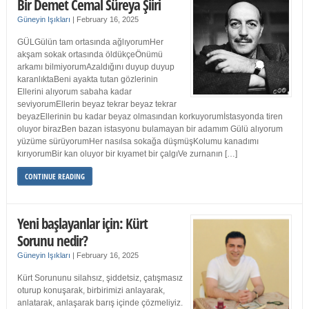
Bir Demet Cemal Süreya Şiiri
Güneyin Işıkları
|
February 16, 2025
GÜLGülün tam ortasında ağlıyorumHer
akşam sokak ortasında öldükçeÖnümü
arkamı bilmiyorumAzaldığını duyup duyup
karanlıktaBeni ayakta tutan gözlerinin
Ellerini alıyorum sabaha kadar
seviyorumEllerin beyaz tekrar beyaz tekrar
beyazEllerinin bu kadar beyaz olmasından korkuyorumİstasyonda tiren
oluyor birazBen bazan istasyonu bulamayan bir adamım Gülü alıyorum
yüzüme sürüyorumHer nasılsa sokağa düşmüşKolumu kanadımı
kırıyorumBir kan oluyor bir kıyamet bir çalgıVe zurnanın […]
CONTINUE READING
Yeni başlayanlar için: Kürt
Sorunu nedir?
Güneyin Işıkları
|
February 16, 2025
Kürt Sorununu silahsız, şiddetsiz, çatışmasız
oturup konuşarak, birbirimizi anlayarak,
anlatarak, anlaşarak barış içinde çözmeliyiz.