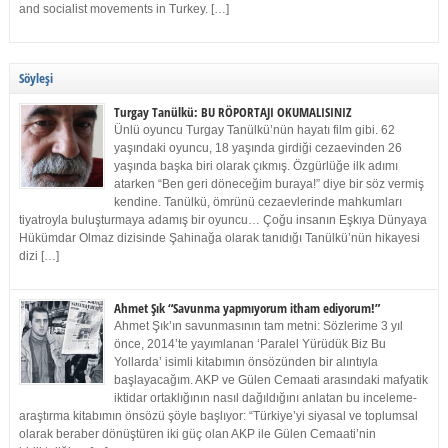
and socialist movements in Turkey. […]
Söyleşi
Turgay Tanülkü: BU RÖPORTAJI OKUMALISINIZ
Ünlü oyuncu Turgay Tanülkü’nün hayatı film gibi. 62
yaşındaki oyuncu, 18 yaşında girdiği cezaevinden 26
yaşında başka biri olarak çıkmış. Özgürlüğe ilk adımı
atarken “Ben geri döneceğim buraya!” diye bir söz vermiş
kendine. Tanülkü, ömrünü cezaevlerinde mahkumları
tiyatroyla buluşturmaya adamış bir oyuncu… Çoğu insanın Eşkıya Dünyaya
Hükümdar Olmaz dizisinde Şahinağa olarak tanıdığı Tanülkü’nün hikayesi
dizi […]
Ahmet Şık “Savunma yapmıyorum itham ediyorum!”
Ahmet Şık’ın savunmasının tam metni: Sözlerime 3 yıl
önce, 2014’te yayımlanan ‘Paralel Yürüdük Biz Bu
Yollarda’ isimli kitabımın önsözünden bir alıntıyla
başlayacağım. AKP ve Gülen Cemaati arasındaki mafyatik
iktidar ortaklığının nasıl dağıldığını anlatan bu inceleme-
araştırma kitabımın önsözü şöyle başlıyor: “Türkiye’yi siyasal ve toplumsal
olarak beraber dönüştüren iki güç olan AKP ile Gülen Cemaati’nin