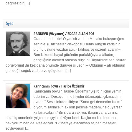
değmez bir […]
Öykü
RANDEVU (Vizyoner) / EDGAR ALLAN POE
Orada beni bekle! O yankılı vadide Mutlaka buluşacağım
seninle. (Chichester Piskoposu Henry King’in karısının
ölümü üstüne yazdığı ağıt.) Talihsiz ve gizemli adam! –
Sen ki kendi hayal gücünün parlaklığıyla afalladın,
gençliğinin alevleri arasına düştün! Hayalimde seni tekrar
görüyorum! Bir kez daha önümde duruyor siluetin! – Olduğun – ah olduğun
gibi değil soğuk vadide ve gölgelerin […]
Karıncanın boyu / Hasibe Özdemir
Karıncanın boyu / Hasibe Özdemir “Şişirdin içimi yemin
ederim ya! Deseydin methiyeler düzeceğiz, çıkmazdım
evden.” Sesi sinirden titriyor. “Sana gel demedim kızım.”
diyorum sakince. “Takıldın peşime madem, ne duyarsan
katlanacaksın.” Bir sigara yakıyor. Başını yana yatırıp,
bezmiş annelerin yılgın bakışıyla süzüyor beni. Kaşlarımı kaldırıp ona
bakıyorum ben de. Pes ediyor. “Git nereye atacaksan at, ben mezeleri
söylüyorum […]