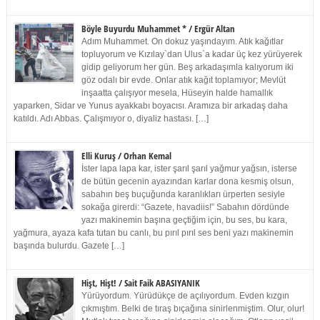
Böyle Buyurdu Muhammet * / Ergür Altan
Adım Muhammet. On dokuz yaşındayım. Atık kağıtlar
topluyorum ve Kızılay`dan Ulus`a kadar üç kez yürüyerek
gidip geliyorum her gün. Beş arkadaşımla kalıyorum iki
göz odalı bir evde. Onlar atık kağıt toplamıyor; Mevlüt
inşaatta çalışıyor mesela, Hüseyin halde hamallık
yaparken, Sidar ve Yunus ayakkabı boyacısı. Aramıza bir arkadaş daha
katıldı. Adı Abbas. Çalışmıyor o, diyaliz hastası. […]
Elli Kuruş / Orhan Kemal
İster lapa lapa kar, ister şarıl şarıl yağmur yağsın, isterse
de bütün gecenin ayazından karlar dona kesmiş olsun,
sabahın beş buçuğunda karanlıkları ürperten sesiyle
sokağa girerdi: “Gazete, havadiis!” Sabahın dördünde
yazı makinemin başına geçtiğim için, bu ses, bu kara,
yağmura, ayaza kafa tutan bu canlı, bu pırıl pırıl ses beni yazı makinemin
başında bulurdu. Gazete […]
Hişt, Hişt! / Sait Faik ABASIYANIK
Yürüyordum. Yürüdükçe de açılıyordum. Evden kızgın
çıkmıştım. Belki de tıraş bıçağına sinirlenmiştim. Olur, olur!