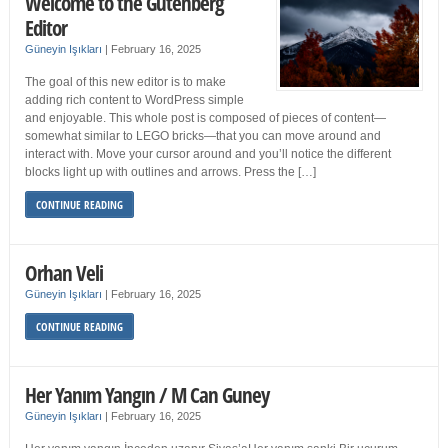
Welcome to the Gutenberg
Editor
Güneyin Işıkları
|
February 16, 2025
The goal of this new editor is to make
adding rich content to WordPress simple
and enjoyable. This whole post is composed of pieces of content—
somewhat similar to LEGO bricks—that you can move around and
interact with. Move your cursor around and you’ll notice the different
blocks light up with outlines and arrows. Press the […]
CONTINUE READING
Orhan Veli
Güneyin Işıkları
|
February 16, 2025
CONTINUE READING
Her Yanım Yangın / M Can Guney
Güneyin Işıkları
|
February 16, 2025