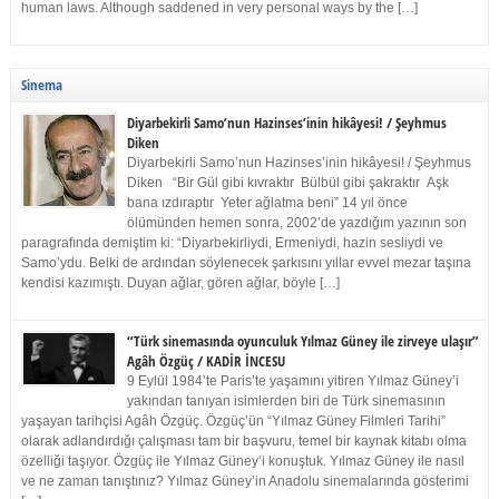
human laws. Although saddened in very personal ways by the […]
Sinema
Diyarbekirli Samo’nun Hazinses’inin hikâyesi! / Şeyhmus
Diken
Diyarbekirli Samo’nun Hazinses’inin hikâyesi! / Şeyhmus
Diken “Bir Gül gibi kıvraktır Bülbül gibi şakraktır Aşk
bana ızdıraptır Yeter ağlatma beni” 14 yıl önce
ölümünden hemen sonra, 2002’de yazdığım yazının son
paragrafında demiştim ki: “Diyarbekirliydi, Ermeniydi, hazin sesliydi ve
Samo’ydu. Belki de ardından söylenecek şarkısını yıllar evvel mezar taşına
kendisi kazımıştı. Duyan ağlar, gören ağlar, böyle […]
“Türk sinemasında oyunculuk Yılmaz Güney ile zirveye ulaşır”
Agâh Özgüç / KADİR İNCESU
9 Eylül 1984’te Paris’te yaşamını yitiren Yılmaz Güney’i
yakından tanıyan isimlerden biri de Türk sinemasının
yaşayan tarihçisi Agâh Özgüç. Özgüç’ün “Yılmaz Güney Filmleri Tarihi”
olarak adlandırdığı çalışması tam bir başvuru, temel bir kaynak kitabı olma
özelliği taşıyor. Özgüç ile Yılmaz Güney’i konuştuk. Yılmaz Güney ile nasıl
ve ne zaman tanıştınız? Yılmaz Güney’in Anadolu sinemalarında gösterimi