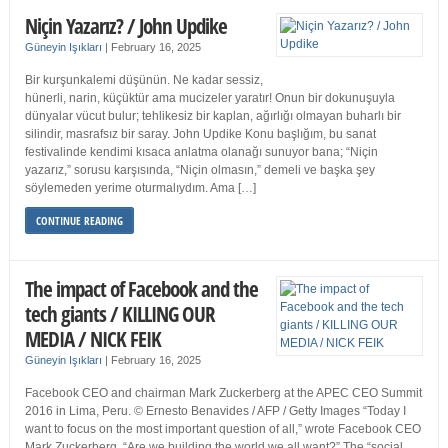
Niçin Yazarız? / John Updike
Güneyin Işıkları
|
February 16, 2025
Bir kurşunkalemi düşünün. Ne kadar sessiz,
hünerli, narin, küçüktür ama mucizeler yaratır! Onun bir dokunuşuyla
dünyalar vücut bulur; tehlikesiz bir kaplan, ağırlığı olmayan buharlı bir
silindir, masrafsız bir saray. John Updike Konu başlığım, bu sanat
festivalinde kendimi kısaca anlatma olanağı sunuyor bana; “Niçin
yazarız,” sorusu karşısında, “Niçin olmasın,” demeli ve başka şey
söylemeden yerime oturmalıydım. Ama […]
CONTINUE READING
The impact of Facebook and the
tech giants / KILLING OUR
MEDIA / NICK FEIK
Güneyin Işıkları
|
February 16, 2025
Facebook CEO and chairman Mark Zuckerberg at the APEC CEO Summit
2016 in Lima, Peru. © Ernesto Benavides / AFP / Getty Images “Today I
want to focus on the most important question of all,” wrote Facebook CEO
Mark Zuckerberg. “Are we building the world we all want?” The “social