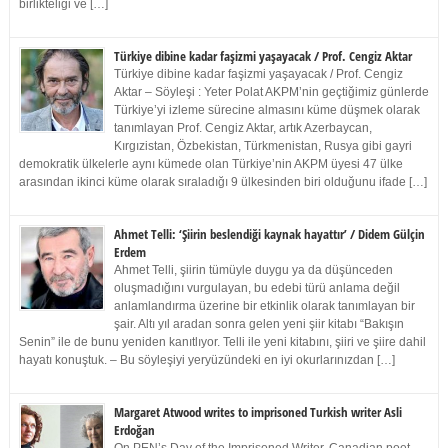
birlikteliği ve […]
Türkiye dibine kadar faşizmi yaşayacak / Prof. Cengiz Aktar
Türkiye dibine kadar faşizmi yaşayacak / Prof. Cengiz
Aktar – Söyleşi : Yeter Polat AKPM’nin geçtiğimiz günlerde
Türkiye’yi izleme sürecine almasını küme düşmek olarak
tanımlayan Prof. Cengiz Aktar, artık Azerbaycan,
Kırgızistan, Özbekistan, Türkmenistan, Rusya gibi gayri
demokratik ülkelerle aynı kümede olan Türkiye’nin AKPM üyesi 47 ülke
arasından ikinci küme olarak sıraladığı 9 ülkesinden biri olduğunu ifade […]
Ahmet Telli: ‘Şiirin beslendiği kaynak hayattır’ / Didem Gülçin
Erdem
Ahmet Telli, şiirin tümüyle duygu ya da düşünceden
oluşmadığını vurgulayan, bu edebi türü anlama değil
anlamlandırma üzerine bir etkinlik olarak tanımlayan bir
şair. Altı yıl aradan sonra gelen yeni şiir kitabı “Bakışın
Senin” ile de bunu yeniden kanıtlıyor. Telli ile yeni kitabını, şiiri ve şiire dahil
hayatı konuştuk. – Bu söyleşiyi yeryüzündeki en iyi okurlarınızdan […]
Margaret Atwood writes to imprisoned Turkish writer Asli
Erdoğan