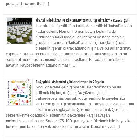
prevailed towards the […]
SİYASİ NİHİLİZMİN BİR SEMPTOMU; “ŞEHİTLİK” / Cansu Çöl
İnsanlık için “şehitlik” in tarihi, denilebilir ki “kutsal”ın tarihi
kadar eskidir. Hemen hemen bütün toplumlarda
birbirinden farklı ideolojiler, inançlar ve hatta meslek
grupları tarafından “kutsal” amaçları, inançları uğruna
ölenlerin “şehit” olarak adlandırılışına ve bu adlandırmayı
yapanlar tarafından bu ölüm vakalarının sembolik olarak sahiplenilip bir
“şehadet mertebesi” içerisinde anılışına rastlanır. Burada sorun elbette
hayatını kaybedenlerin adlandırılması […]
Bağışıklık sistemini güçlendirmenin 20 yolu
Soğuk havalar geldiğinde virüsler tarafından hasta
edilmek hiç hoş değildir. Bu yüzden şimdi
bahsedeceğimiz bağışıklık güçlendirici tavsiyeler sizi
virüslerin getirdiği hastalıklardan koruyup, mevsimin tadını
çıkarmanızı sağlayabilir. Şekerden kaçınmak Çok fazla
şeker tüketmek bağışıklık sisteminin bakterilere karşı savaşan
mekanizmasını bastırır. Sadece 75-100 gram şeker tüketmek bile beyaz kan
hücrelerinin bakterileri yok edecek gücünü azaltır. Doğal meyve […]