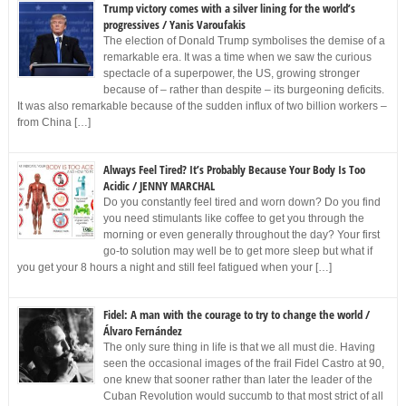
Trump victory comes with a silver lining for the world’s
progressives / Yanis Varoufakis
The election of Donald Trump symbolises the demise of a
remarkable era. It was a time when we saw the curious
spectacle of a superpower, the US, growing stronger
because of – rather than despite – its burgeoning deficits.
It was also remarkable because of the sudden influx of two billion workers –
from China […]
Always Feel Tired? It’s Probably Because Your Body Is Too
Acidic / JENNY MARCHAL
Do you constantly feel tired and worn down? Do you find
you need stimulants like coffee to get you through the
morning or even generally throughout the day? Your first
go-to solution may well be to get more sleep but what if
you get your 8 hours a night and still feel fatigued when your […]
Fidel: A man with the courage to try to change the world /
Álvaro Fernández
The only sure thing in life is that we all must die. Having
seen the occasional images of the frail Fidel Castro at 90,
one knew that sooner rather than later the leader of the
Cuban Revolution would succumb to that most strict of all