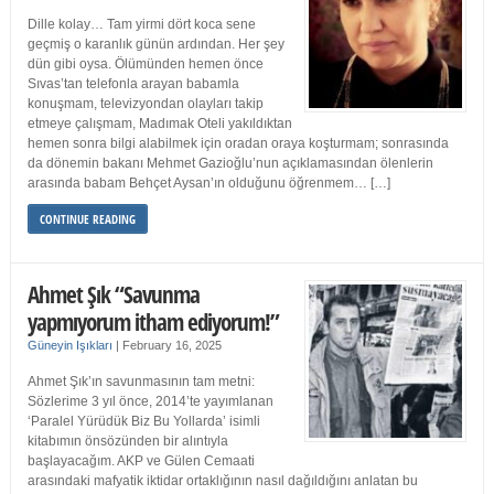
Dille kolay… Tam yirmi dört koca sene
geçmiş o karanlık günün ardından. Her şey
dün gibi oysa. Ölümünden hemen önce
Sıvas’tan telefonla arayan babamla
konuşmam, televizyondan olayları takip
etmeye çalışmam, Madımak Oteli yakıldıktan
hemen sonra bilgi alabilmek için oradan oraya koşturmam; sonrasında
da dönemin bakanı Mehmet Gazioğlu’nun açıklamasından ölenlerin
arasında babam Behçet Aysan’ın olduğunu öğrenmem… […]
CONTINUE READING
Ahmet Şık “Savunma
yapmıyorum itham ediyorum!”
Güneyin Işıkları
|
February 16, 2025
Ahmet Şık’ın savunmasının tam metni:
Sözlerime 3 yıl önce, 2014’te yayımlanan
‘Paralel Yürüdük Biz Bu Yollarda’ isimli
kitabımın önsözünden bir alıntıyla
başlayacağım. AKP ve Gülen Cemaati
arasındaki mafyatik iktidar ortaklığının nasıl dağıldığını anlatan bu