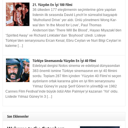
21. Yüzyılın En İyi 100 Filmi
36 ülkeden 177 eleştirmenin seçimlerine göre yapılan
listenin ilk sırasında David Lynch’in sürrealist başyapıtı
‘Mulholland Drive’ yer aldı. Ünlü yönetmeni Wong Kar-
wai’den ‘In the Mood for Love’, Paul Thomas
Anderson’dan ‘There Will Be Blood’, Hayao Miyazaki’den
‘Spirited Away’ ve Richard Linklater’dan ‘Boyhood’ izledi. Listeye
Türkiye’den senaryosunu Ercan Kesal, Ebru Ceylan ve Nuri Bilgi Ceylan’ın
kaleme […]
Türkiye Sinemasında Yüzyılın En İyi 40 Filmi
Edebiyat dergisi Notos sinema ve edebiyat dünyasından
383 önemli ismine Türkiye sinemasının en iyi 40 filmini
sordu. Toplam 287 film içinden ‘Yüzyılın 40 Filmi’ni seçen
aydınların ortak kararına göre en iyi film senaryosunu
Yılmaz Güney’in yazıp Şerif Gören’in yönettiği ve 1982
Cannes Film Festival’inde büyük ödül Altın Palmiye’yi kazanan ‘Yol’ oldu.
Listede Yılmaz Güney’in 3 […]
Son Eklenenler