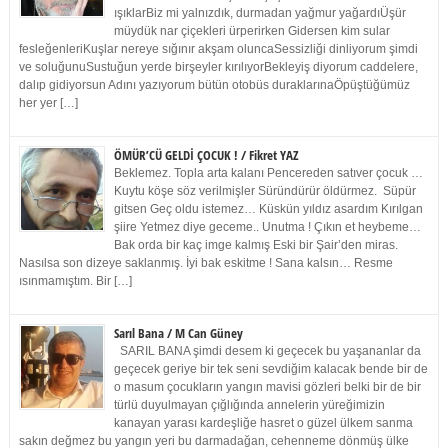
ışıklarBiz mi yalnızdık, durmadan yağmur yağardıÜşür
müydük nar çiçekleri ürperirken Gidersen kim sular
fesleğenleriKuşlar nereye sığınır akşam oluncaSessizliği dinliyorum şimdi
ve soluğunuSustuğun yerde birşeyler kırılıyorBekleyiş diyorum caddelere,
dalıp gidiyorsun Adını yazıyorum bütün otobüs duraklarınaÖpüştüğümüz
her yer […]
ÖMÜR’CÜ GELDİ ÇOCUK ! / Fikret YAZ
Beklemez. Topla arta kalanı Pencereden satıver çocuk …
Kuytu köşe söz verilmişler Süründürür öldürmez. Süpür
gitsen Geç oldu istemez… Küskün yıldız asardım Kırılgan
şiire Yetmez diye geceme.. Unutma ! Çıkın et heybeme…
Bak orda bir kaç imge kalmış Eski bir Şair’den miras.
Nasılsa son dizeye saklanmış. İyi bak eskitme ! Sana kalsın… Resme
ısınmamıştım. Bir […]
Sarıl Bana / M Can Güney
SARIL BANA şimdi desem ki geçecek bu yaşananlar da
geçecek geriye bir tek seni sevdiğim kalacak bende bir de
o masum çocukların yangın mavisi gözleri belki bir de bir
türlü duyulmayan çığlığında annelerin yüreğimizin
kanayan yarası kardeşliğe hasret o güzel ülkem sanma
sakın değmez bu yangın yeri bu darmadağan, cehenneme dönmüş ülke