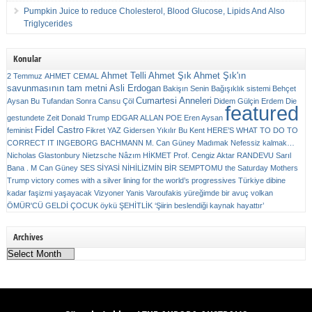
Pumpkin Juice to reduce Cholesterol, Blood Glucose, Lipids And Also
Triglycerides
Konular
Ahmet Telli
Ahmet Şık
Ahmet Şık'ın
2 Temmuz
AHMET CEMAL
savunmasının tam metni
Asli Erdogan
Bakişın Senin
Bağışıklık sistemi
Behçet
Cumartesi Anneleri
Aysan
Bu Tufandan Sonra
Cansu Çöl
Didem Gülçin Erdem
Die
featured
gestundete Zeit
Donald Trump
EDGAR ALLAN POE
Eren Aysan
Fidel Castro
feminist
Fikret YAZ
Gidersen Yıkılır Bu Kent
HERE’S WHAT TO DO TO
CORRECT IT
INGEBORG BACHMANN
M. Can Güney
Madımak
Nefessiz kalmak…
Nicholas Glastonbury
Nietzsche
Nâzım HİKMET
Prof. Cengiz Aktar
RANDEVU
Sarıl
Bana . M Can Güney
SES
SİYASİ NİHİLİZMİN BİR SEMPTOMU
the Saturday Mothers
Trump victory comes with a silver lining for the world’s progressives
Türkiye dibine
kadar faşizmi yaşayacak
Vizyoner
Yanis Varoufakis
yüreğimde bir avuç volkan
ÖMÜR'CÜ GELDİ ÇOCUK
öykü
ŞEHİTLİK
‘Şiirin beslendiği kaynak hayattır’
Archives
Archives