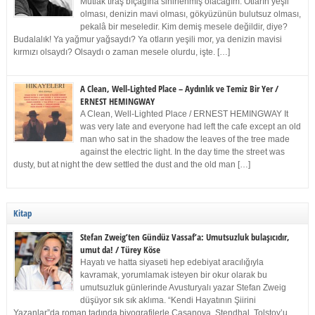
Mutlak tıraş bıçağına sinirlenmiş olacağım. Otların yeşil
olması, denizin mavi olması, gökyüzünün bulutsuz olması,
pekalâ bir meseledir. Kim demiş mesele değildir, diye?
Budalalık! Ya yağmur yağsaydı? Ya otların yeşili mor, ya denizin mavisi
kırmızı olsaydı? Olsaydı o zaman mesele olurdu, işte. […]
A Clean, Well-Lighted Place – Aydınlık ve Temiz Bir Yer /
ERNEST HEMINGWAY
A Clean, Well-Lighted Place / ERNEST HEMINGWAY It
was very late and everyone had left the cafe except an old
man who sat in the shadow the leaves of the tree made
against the electric light. In the day time the street was
dusty, but at night the dew settled the dust and the old man […]
Kitap
Stefan Zweig’ten Gündüz Vassaf’a: Umutsuzluk bulaşıcıdır,
umut da! / Türey Köse
Hayatı ve hatta siyaseti hep edebiyat aracılığıyla
kavramak, yorumlamak isteyen bir okur olarak bu
umutsuzluk günlerinde Avusturyalı yazar Stefan Zweig
düşüyor sık sık aklıma. “Kendi Hayatının Şiirini
Yazanlar”da roman tadında biyografilerle Casanova, Stendhal, Tolstoy’u