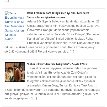
[…]
Reha Erdem’in Koca Dünya’si en iyi film, Menderes
Samancılar en iyi erkek oyuncu
Adana Büyükşehir Belediyesi tarafından düzenlenen 23.
Uluslararası Adana Film Festivali’nde ödüllen Çukurova
Üniversitesi Kongre Merkezi’nde yapılan törenle
sahiplerine sunuldu. Törende, “Koca Dünya”, “Babamın
Kanatları” ve “Albüm” filmleri ödülleri topladı. Reha
Erdem’in yönetmenliğini yaptığı “Koca Dünya” en iyi film
ödülünü alırken, Film-Yön en iyi yönetmen ödülü Reha Erdem’e, en iyi
görüntü yönetmeni ödülü Florent Herry’e sunuldu. […]
‘Bahar ülkesi’nden bize bakıyorlar* / Sevda AYDIN
Sürü filminin en duygusal sahnelerinden biri yandaki
fotoğraf. Yılmaz Güney’in yazdığı, Zeki Ökten’in
yönetmenliğini üstlendiği Sürü’nün setinden çıkan bu
fotoğrafın çekilmesinden yıllar sonra tek tek ayrıldılar
aramızdan Yaman Okay, Tuncel Kurtiz ve Tarık Akan…
#”Ölümü gömdüm, geliyorum. Bir sonbahar günüydü, geliyorum. Güneşler
buz gibiydi, geliyorum. Ve bütün kötülükler. Ölümün armaları gibiydi. Size
anlatırım, geliyorum.” […]