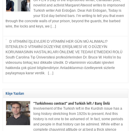
On PEN’s Day of the Imprisoned Writer, Canadian poet,
novelist and activist Margaret Atwood writes to imprisoned
Turkish writer Asli Erdoğan. Dear Asli Erdogan, Today is
your 91st day behind bars. I’m writing to tell you that even
through the concrete walls of your prison, beyond the guards, the barbed
wire, the locks and keys, we […]
D VİTAMİNİ İŞLEVLERİ D VİTAMİNİ HER GÜN MÜ ALINMALI?
İSTENİLEN D VİTAMİNİ DÜZEYİNE ERİŞİLMESİ VE O DÜZEYİN
KORUNMASININ HASTALIKLARI ÖNLEME VE TEDAVİ ETMEDEKİ ROLÜ
South Carolina Tıp Üniversitesi profesörlerinden Dr. Bruce W. Hollis’in bu
videosunu birkaç kez dikkatle izledik. D vitamininin vücuttaki işlevleri
hakkında çok güzel bilgilendiriyor. Anladıklarımızı özetleyerek sizlerle
paylaşmaya karar verdik. […]
Köşe Yazıları
“Turkishness contract” and Turkish left / Barış Ünlü
Involvement of the Turkish left in the Kurdish issue has a
long history stretching from 1920s to present. And this
history is not one to be ashamed of. In fact, some periods
and people in that history can be admired. While either a
complete chauvinist attitude or at best a thick silence