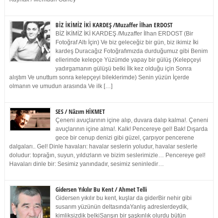
BİZ İKİMİZ İKİ KARDEŞ /Muzaffer İlhan ERDOST
BİZ İKİMİZ İKİ KARDEŞ /Muzaffer İlhan ERDOST (Bir
Fotoğraf Altı İçin) Ve biz geleceğiz bir gün, biz ikimiz İki
kardeş Duracağız Fotoğrafımızda durduğumuz gibi Benim
ellerimde kelepçe Yüzümde yapay bir gülüş (Kelepçeyi
yadırgamanın gülüşü belki İlk kez olduğu için Sonra
alıştım Ve unuttum sonra kelepçeyi bileklerimde) Senin yüzün İçerde
olmanın ve umudun arasında Ve ilk […]
SES / Nâzım HİKMET
Çeneni avuçlarının içine alıp, duvara dalıp kalma!. Çeneni
avuçlarının içine alma!. Kalk! Pencereye gel! Bak! Dışarda
gece bir cenup denizi gibi güzel, çarpıyor pencerene
dalgaları.. Gel! Dinle havaları: havalar seslerin yoludur, havalar seslerle
doludur: toprağın, suyun, yıldızların ve bizim seslerimizle… Pencereye gel!
Havaları dinle bir: Sesimiz yanındadır, sesimiz seninledir…
Gidersen Yıkılır Bu Kent / Ahmet Telli
Gidersen yıkılır bu kent, kuşlar da giderBir nehir gibi
susarım yüzünün deltasındaYanlış adreslerdeydik,
kimliksizdik belkiSarışın bir şaşkınlık olurdu bütün