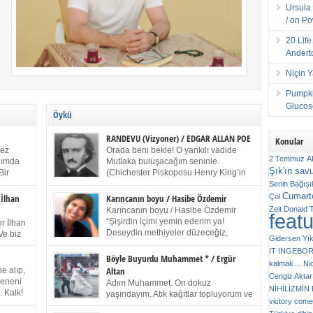
Ursula 
/ on P
20 Lif
Andert
Niçin 
Pumpki
Glucose
Öykü
RANDEVU (Vizyoner) / EDGAR ALLAN POE
Konular
kez
Orada beni bekle! O yankılı vadide
2 Temmuz
A
anımda
Mutlaka buluşacağım seninle.
Şık'ın sav
Bir
(Chichester Piskoposu Henry King’in
ıp
karısının ölümü üstüne yazdığı ağıt.)
Senin
Bağışı
m bir
Talihsiz ve gizemli adam! – Sen ki kendi hayal
Cumarte
Çöl
 İlhan
Karıncanın boyu / Hasibe Özdemir
gücünün parlaklığıyla afalladın, gençliğinin alevleri
Zeit
Donald 
Karıncanın boyu / Hasibe Özdemir
feat
ziran
arasına düştün! Hayalimde seni tekrar görüyorum!
“Şişirdin içimi yemin ederim ya!
r İlhan
Bir kez daha önümde duruyor siluetin! – Olduğun –
Deseydin methiyeler düzeceğiz,
Ve biz
Gidersen Yık
ah olduğun gibi değil soğuk vadide ve gölgelerin […]
çıkmazdım evden.” Sesi sinirden
 kardeş
IT
INGEBO
titriyor. “Sana gel demedim kızım.” diyorum sakince.
Benim
Böyle Buyurdu Muhammet * / Ergür
kalmak…
Ni
“Takıldın peşime madem, ne duyarsan
Altan
e alıp,
Cengiz Aktar
katlanacaksın.” Bir sigara yakıyor. Başını yana yatırıp,
 olduğu
Çeneni
Adım Muhammet. On dokuz
bezmiş annelerin yılgın bakışıyla süzüyor beni.
NİHİLİZMİ
. Kalk!
yaşındayım. Atık kağıtlar topluyorum ve
Kaşlarımı kaldırıp ona bakıyorum ben de. Pes ediyor.
victory comes
ışarda
Kızılay`dan Ulus`a kadar üç kez
“Git nereye atacaksan at, ben mezeleri söylüyorum