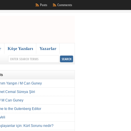
Posts
Comments
r
Köşe Yazıları
Yazarlar
ts
nım Yangın / M Can Guney
met Cemal Süreya Şiiri
/ M Can Guney
e to the Gutenberg Editor
Veli
şlayanlar için: Kürt Sorunu nedir?