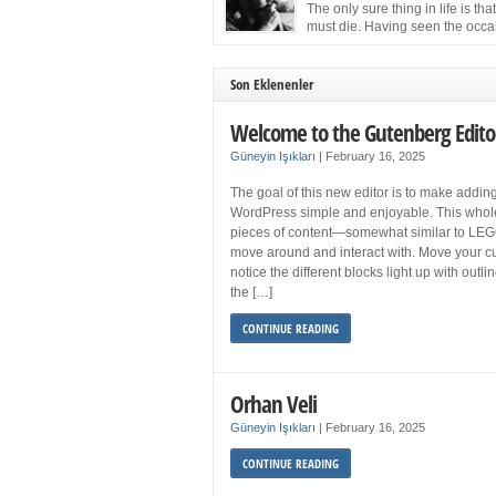
more sleep but what if you get your 8 hours a
The only sure thing in life is tha
and still feel fatigued when your […]
must die. Having seen the occa
images of the frail Fidel Castro 
one knew that sooner rather than later the lea
the Cuban Revolution would succumb to that
Son Eklenenler
strict of all human laws. Although saddened i
personal ways by the […]
Welcome to the Gutenberg Edito
Güneyin Işıkları
|
February 16, 2025
The goal of this new editor is to make adding
WordPress simple and enjoyable. This whol
pieces of content—somewhat similar to LEG
move around and interact with. Move your cu
notice the different blocks light up with outl
the […]
CONTINUE READING
Orhan Veli
Güneyin Işıkları
|
February 16, 2025
CONTINUE READING