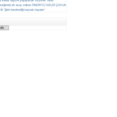
ne kadar faşizmi yaşayacak
Vizyoner
Yanis
üreğimde bir avuç volkan
ÖMÜR'CÜ GELDİ ÇOCUK
LİK
‘Şiirin beslendiği kaynak hayattır’