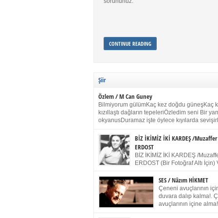
sorununuz.
CONTINUE READING
Şiir
Özlem / M Can Guney
Bilmiyorum gülümKaç kez doğdu güneşKaç 
kızıllaştı dağların tepeleriÖzledim seni Bir y
okyanusDuramaz işte öylece kıyılarda sevişir
yanımdaYanık kül rengi toprak sessizliğiSalın
dururSokulur yalnızlığıma kokun olur Gözleri
BİZ İKİMİZ İKİ KARDEŞ /Muzaffer
buruk gülümsemeDudağımda buğusu
ERDOST
öpüşlerinGeceler boyuÖzledim seni 2004 Ha
BİZ İKİMİZ İKİ KARDEŞ /Muzaffe
Sydney / Toplumsal Kaynak / Memduh Güney
ERDOST (Bir Fotoğraf Altı İçin) 
geleceğiz bir gün, biz ikimiz İki
Duracağız Fotoğrafımızda durduğumuz gibi 
SES / Nâzım HİKMET
ellerimde kelepçe Yüzümde yapay bir gülüş
Çeneni avuçlarının için
(Kelepçeyi yadırgamanın gülüşü belki İlk kez
duvara dalıp kalma!. 
için Sonra alıştım Ve unuttum sonra kelepçeyi
avuçlarının içine alma!
bileklerimde) Senin yüzün İçerde olmanın ve
Pencereye gel! Bak! D
umudun arasında Ve ilk […]