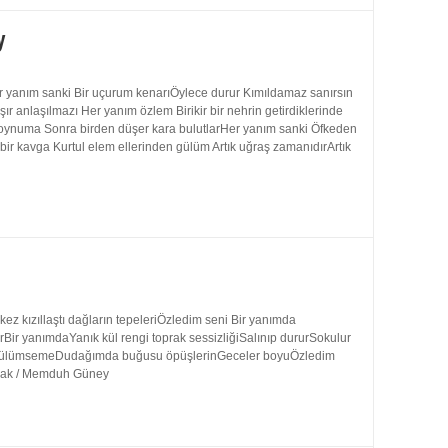
y
 yanım sanki Bir uçurum kenarıÖylece durur Kımıldamaz sanırsın
 anlaşılmazı Her yanım özlem Birikir bir nehrin getirdiklerinde
 boynuma Sonra birden düşer kara bulutlarHer yanım sanki Öfkeden
bir kavga Kurtul elem ellerinden gülüm Artık uğraş zamanıdırArtık
 kızıllaştı dağların tepeleriÖzledim seni Bir yanımda
rBir yanımdaYanık kül rengi toprak sessizliğiSalınıp dururSokulur
uk gülümsemeDudağımda buğusu öpüşlerinGeceler boyuÖzledim
ynak / Memduh Güney