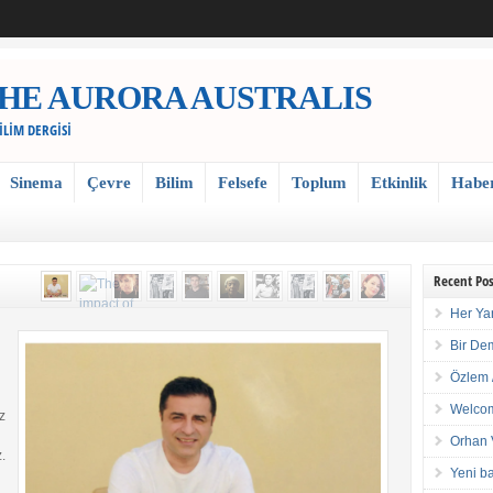
 / THE AURORA AUSTRALIS
BİLİM DERGİSİ
Sinema
Çevre
Bilim
Felsefe
Toplum
Etkinlik
Habe
Recent Pos
Her Ya
Bir De
Özlem 
Welcom
z
Orhan 
.
Yeni ba