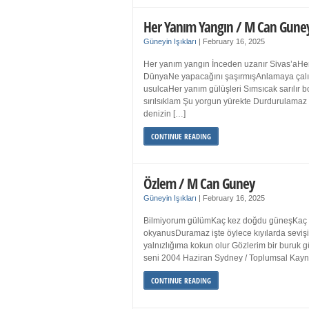
Her Yanım Yangın / M Can Gune
Güneyin Işıkları
|
February 16, 2025
Her yanım yangın İnceden uzanır Sivas’aHer
DünyaNe yapacağını şaşırmışAnlamaya çalışır
usulcaHer yanım gülüşleri Sımsıcak sarılır
sırılsıklam Şu yorgun yürekte Durdurulamaz 
denizin […]
CONTINUE READING
Özlem / M Can Guney
Güneyin Işıkları
|
February 16, 2025
Bilmiyorum gülümKaç kez doğdu güneşKaç kez
okyanusDuramaz işte öylece kıyılarda sevişi
yalnızlığıma kokun olur Gözlerim bir bur
seni 2004 Haziran Sydney / Toplumsal Ka
CONTINUE READING