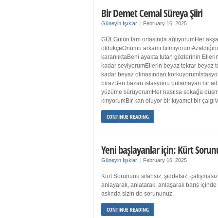
Bir Demet Cemal Süreya Şiiri
Güneyin Işıkları
|
February 16, 2025
GÜLGülün tam ortasında ağlıyorumHer akşa
öldükçeÖnümü arkamı bilmiyorumAzaldığın
karanlıktaBeni ayakta tutan gözlerinin Eller
kadar seviyorumEllerin beyaz tekrar beyaz t
kadar beyaz olmasından korkuyorumİstasyon
birazBen bazan istasyonu bulamayan bir a
yüzüme sürüyorumHer nasılsa sokağa düş
kırıyorumBir kan oluyor bir kıyamet bir çalgı
CONTINUE READING
Yeni başlayanlar için: Kürt Sorun
Güneyin Işıkları
|
February 16, 2025
Kürt Sorununu silahsız, şiddetsiz, çatışmasız
anlayarak, anlatarak, anlaşarak barış içind
aslında sizin de sorununuz.
CONTINUE READING