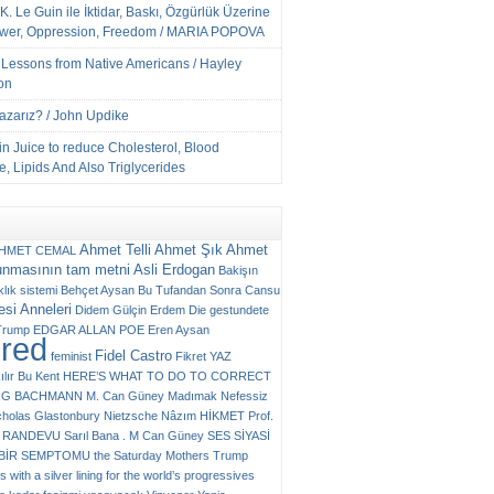
K. Le Guin ile İktidar, Baskı, Özgürlük Üzerine
ower, Oppression, Freedom / MARIA POPOVA
e Lessons from Native Americans / Hayley
on
Yazarız? / John Updike
n Juice to reduce Cholesterol, Blood
, Lipids And Also Triglycerides
Ahmet Telli
Ahmet Şık
Ahmet
HMET CEMAL
unmasının tam metni
Asli Erdogan
Bakişın
klık sistemi
Behçet Aysan
Bu Tufandan Sonra
Cansu
si Anneleri
Didem Gülçin Erdem
Die gestundete
Trump
EDGAR ALLAN POE
Eren Aysan
ured
Fidel Castro
feminist
Fikret YAZ
ılır Bu Kent
HERE’S WHAT TO DO TO CORRECT
RG BACHMANN
M. Can Güney
Madımak
Nefessiz
cholas Glastonbury
Nietzsche
Nâzım HİKMET
Prof.
RANDEVU
Sarıl Bana . M Can Güney
SES
SİYASİ
N BİR SEMPTOMU
the Saturday Mothers
Trump
 with a silver lining for the world’s progressives