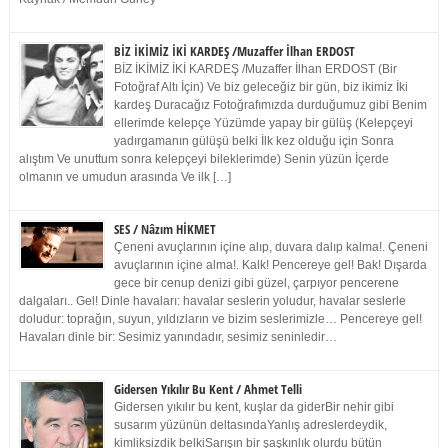
BİZ İKİMİZ İKİ KARDEŞ /Muzaffer İlhan ERDOST
BİZ İKİMİZ İKİ KARDEŞ /Muzaffer İlhan ERDOST (Bir
Fotoğraf Altı İçin) Ve biz geleceğiz bir gün, biz ikimiz İki
kardeş Duracağız Fotoğrafımızda durduğumuz gibi Benim
ellerimde kelepçe Yüzümde yapay bir gülüş (Kelepçeyi
yadırgamanın gülüşü belki İlk kez olduğu için Sonra
alıştım Ve unuttum sonra kelepçeyi bileklerimde) Senin yüzün İçerde
olmanın ve umudun arasında Ve ilk […]
SES / Nâzım HİKMET
Çeneni avuçlarının içine alıp, duvara dalıp kalma!. Çeneni
avuçlarının içine alma!. Kalk! Pencereye gel! Bak! Dışarda
gece bir cenup denizi gibi güzel, çarpıyor pencerene
dalgaları.. Gel! Dinle havaları: havalar seslerin yoludur, havalar seslerle
doludur: toprağın, suyun, yıldızların ve bizim seslerimizle… Pencereye gel!
Havaları dinle bir: Sesimiz yanındadır, sesimiz seninledir…
Gidersen Yıkılır Bu Kent / Ahmet Telli
Gidersen yıkılır bu kent, kuşlar da giderBir nehir gibi
susarım yüzünün deltasındaYanlış adreslerdeydik,
kimliksizdik belkiSarışın bir şaşkınlık olurdu bütün