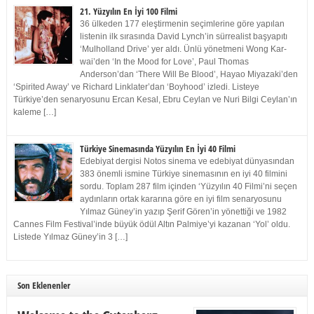
21. Yüzyılın En İyi 100 Filmi
36 ülkeden 177 eleştirmenin seçimlerine göre yapılan
listenin ilk sırasında David Lynch’in sürrealist başyapıtı
‘Mulholland Drive’ yer aldı. Ünlü yönetmeni Wong Kar-
wai’den ‘In the Mood for Love’, Paul Thomas
Anderson’dan ‘There Will Be Blood’, Hayao Miyazaki’den
‘Spirited Away’ ve Richard Linklater’dan ‘Boyhood’ izledi. Listeye
Türkiye’den senaryosunu Ercan Kesal, Ebru Ceylan ve Nuri Bilgi Ceylan’ın
kaleme […]
Türkiye Sinemasında Yüzyılın En İyi 40 Filmi
Edebiyat dergisi Notos sinema ve edebiyat dünyasından
383 önemli ismine Türkiye sinemasının en iyi 40 filmini
sordu. Toplam 287 film içinden ‘Yüzyılın 40 Filmi’ni seçen
aydınların ortak kararına göre en iyi film senaryosunu
Yılmaz Güney’in yazıp Şerif Gören’in yönettiği ve 1982
Cannes Film Festival’inde büyük ödül Altın Palmiye’yi kazanan ‘Yol’ oldu.
Listede Yılmaz Güney’in 3 […]
Son Eklenenler