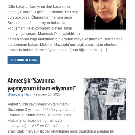
Dille kolay… Tam yirmi dört koca sene
geçmiş o karanlık günün ardından. Her şey
dün gibi oysa. Ölümünden hemen önce
Sıvas’tan telefonla arayan babamla
konuşmam, televizyondan olayları takip
etmeye çalışmam, Madımak Oteli yakıldıktan
hemen sonra bilgi alabilmek için oradan oraya koşturmam; sonrasında
da dönemin bakanı Mehmet Gazioğlu’nun açıklamasından ölenlerin
arasında babam Behçet Aysan’ın olduğunu öğrenmem… […]
CONTINUE READING
Ahmet Şık “Savunma
yapmıyorum itham ediyorum!”
Güneyin Işıkları
|
February 16, 2025
Ahmet Şık’ın savunmasının tam metni:
Sözlerime 3 yıl önce, 2014’te yayımlanan
‘Paralel Yürüdük Biz Bu Yollarda’ isimli
kitabımın önsözünden bir alıntıyla
başlayacağım. AKP ve Gülen Cemaati
arasındaki mafyatik iktidar ortaklığının nasıl dağıldığını anlatan bu