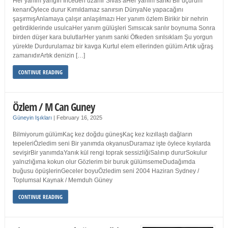
Her yanım yangın İnceden uzanır Sivas’aHer yanım sanki Bir uçurum
kenarıÖylece durur Kımıldamaz sanırsın DünyaNe yapacağını
şaşırmışAnlamaya çalışır anlaşılmazı Her yanım özlem Birikir bir nehrin
getirdiklerinde usulcaHer yanım gülüşleri Sımsıcak sarılır boynuma Sonra
birden düşer kara bulutlarHer yanım sanki Öfkeden sırılsıklam Şu yorgun
yürekte Durdurulamaz bir kavga Kurtul elem ellerinden gülüm Artık uğraş
zamanıdırArtık denizin […]
CONTINUE READING
Özlem / M Can Guney
Güneyin Işıkları
|
February 16, 2025
Bilmiyorum gülümKaç kez doğdu güneşKaç kez kızıllaştı dağların
tepeleriÖzledim seni Bir yanımda okyanusDuramaz işte öylece kıyılarda
sevişirBir yanımdaYanık kül rengi toprak sessizliğiSalınıp dururSokulur
yalnızlığıma kokun olur Gözlerim bir buruk gülümsemeDudağımda
buğusu öpüşlerinGeceler boyuÖzledim seni 2004 Haziran Sydney /
Toplumsal Kaynak / Memduh Güney
CONTINUE READING