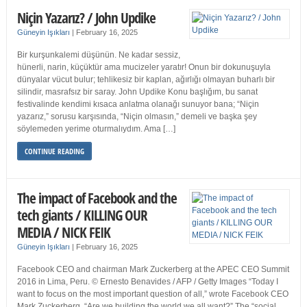
Niçin Yazarız? / John Updike
Güneyin Işıkları
|
February 16, 2025
Bir kurşunkalemi düşünün. Ne kadar sessiz,
hünerli, narin, küçüktür ama mucizeler yaratır! Onun bir dokunuşuyla
dünyalar vücut bulur; tehlikesiz bir kaplan, ağırlığı olmayan buharlı bir
silindir, masrafsız bir saray. John Updike Konu başlığım, bu sanat
festivalinde kendimi kısaca anlatma olanağı sunuyor bana; “Niçin
yazarız,” sorusu karşısında, “Niçin olmasın,” demeli ve başka şey
söylemeden yerime oturmalıydım. Ama […]
CONTINUE READING
The impact of Facebook and the
tech giants / KILLING OUR
MEDIA / NICK FEIK
Güneyin Işıkları
|
February 16, 2025
Facebook CEO and chairman Mark Zuckerberg at the APEC CEO Summit
2016 in Lima, Peru. © Ernesto Benavides / AFP / Getty Images “Today I
want to focus on the most important question of all,” wrote Facebook CEO
Mark Zuckerberg. “Are we building the world we all want?” The “social