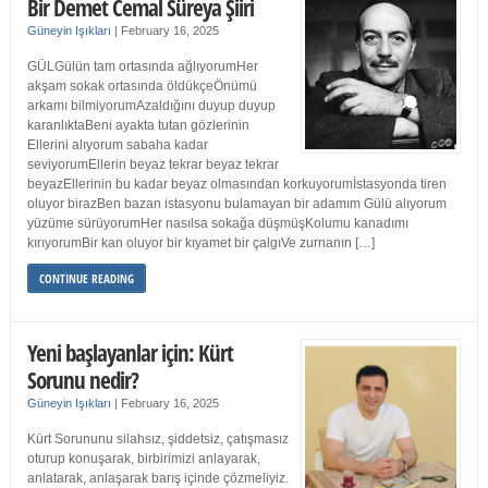
Bir Demet Cemal Süreya Şiiri
Güneyin Işıkları
|
February 16, 2025
GÜLGülün tam ortasında ağlıyorumHer
akşam sokak ortasında öldükçeÖnümü
arkamı bilmiyorumAzaldığını duyup duyup
karanlıktaBeni ayakta tutan gözlerinin
Ellerini alıyorum sabaha kadar
seviyorumEllerin beyaz tekrar beyaz tekrar
beyazEllerinin bu kadar beyaz olmasından korkuyorumİstasyonda tiren
oluyor birazBen bazan istasyonu bulamayan bir adamım Gülü alıyorum
yüzüme sürüyorumHer nasılsa sokağa düşmüşKolumu kanadımı
kırıyorumBir kan oluyor bir kıyamet bir çalgıVe zurnanın […]
CONTINUE READING
Yeni başlayanlar için: Kürt
Sorunu nedir?
Güneyin Işıkları
|
February 16, 2025
Kürt Sorununu silahsız, şiddetsiz, çatışmasız
oturup konuşarak, birbirimizi anlayarak,
anlatarak, anlaşarak barış içinde çözmeliyiz.