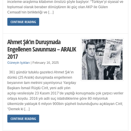
inceleme-araştırma kitabımın önsözü şöyle başlıyor: “Türkiye’yi siyasal ve
toplumsal olarak beraber dönüştüren iki güç olan AKP ile Gülen
Cemaati’nin birlikteliği ve […]
CONTINUE READING
Ahmet Şık’ın Duruşmada
Engellenen Savunması – ARALIK
2017
Güneyin Işıkları
|
February 16, 2025
361 gündür tutuklu gazeteci Ahmet Şık’ın
dünkü (25 Aralık) duruşmada engellenen
beyanının tam metnini yayınlıyoruz Yargıtay
Başkanı İsmail Rüştü Cirit, yeni adli yılın
açılışı vesilesiyle 23 Kasım 2017’de yaptığı konuşmada çok çarpıcı veriler
ortaya koydu. 2016 yılı adli suç istatistiklerine göre 80 milyonluk
ülkemizde yaklaşık 6 milyon 900bin şüpheli bulunduğunu açıklayan Cirit;
“Demek ki […]
CONTINUE READING