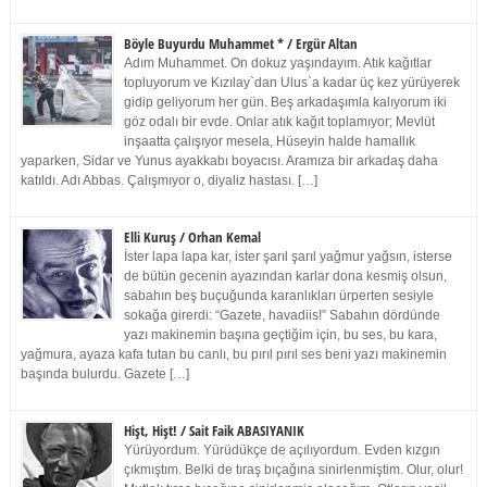
Böyle Buyurdu Muhammet * / Ergür Altan
Adım Muhammet. On dokuz yaşındayım. Atık kağıtlar
topluyorum ve Kızılay`dan Ulus`a kadar üç kez yürüyerek
gidip geliyorum her gün. Beş arkadaşımla kalıyorum iki
göz odalı bir evde. Onlar atık kağıt toplamıyor; Mevlüt
inşaatta çalışıyor mesela, Hüseyin halde hamallık
yaparken, Sidar ve Yunus ayakkabı boyacısı. Aramıza bir arkadaş daha
katıldı. Adı Abbas. Çalışmıyor o, diyaliz hastası. […]
Elli Kuruş / Orhan Kemal
İster lapa lapa kar, ister şarıl şarıl yağmur yağsın, isterse
de bütün gecenin ayazından karlar dona kesmiş olsun,
sabahın beş buçuğunda karanlıkları ürperten sesiyle
sokağa girerdi: “Gazete, havadiis!” Sabahın dördünde
yazı makinemin başına geçtiğim için, bu ses, bu kara,
yağmura, ayaza kafa tutan bu canlı, bu pırıl pırıl ses beni yazı makinemin
başında bulurdu. Gazete […]
Hişt, Hişt! / Sait Faik ABASIYANIK
Yürüyordum. Yürüdükçe de açılıyordum. Evden kızgın
çıkmıştım. Belki de tıraş bıçağına sinirlenmiştim. Olur, olur!