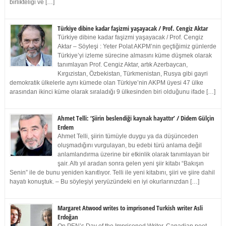
birlikteliği ve […]
Türkiye dibine kadar faşizmi yaşayacak / Prof. Cengiz Aktar
Türkiye dibine kadar faşizmi yaşayacak / Prof. Cengiz
Aktar – Söyleşi : Yeter Polat AKPM’nin geçtiğimiz günlerde
Türkiye’yi izleme sürecine almasını küme düşmek olarak
tanımlayan Prof. Cengiz Aktar, artık Azerbaycan,
Kırgızistan, Özbekistan, Türkmenistan, Rusya gibi gayri
demokratik ülkelerle aynı kümede olan Türkiye’nin AKPM üyesi 47 ülke
arasından ikinci küme olarak sıraladığı 9 ülkesinden biri olduğunu ifade […]
Ahmet Telli: ‘Şiirin beslendiği kaynak hayattır’ / Didem Gülçin
Erdem
Ahmet Telli, şiirin tümüyle duygu ya da düşünceden
oluşmadığını vurgulayan, bu edebi türü anlama değil
anlamlandırma üzerine bir etkinlik olarak tanımlayan bir
şair. Altı yıl aradan sonra gelen yeni şiir kitabı “Bakışın
Senin” ile de bunu yeniden kanıtlıyor. Telli ile yeni kitabını, şiiri ve şiire dahil
hayatı konuştuk. – Bu söyleşiyi yeryüzündeki en iyi okurlarınızdan […]
Margaret Atwood writes to imprisoned Turkish writer Asli
Erdoğan