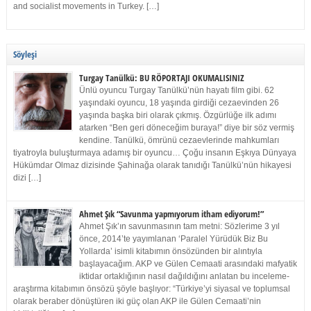
and socialist movements in Turkey. […]
Söyleşi
Turgay Tanülkü: BU RÖPORTAJI OKUMALISINIZ
Ünlü oyuncu Turgay Tanülkü’nün hayatı film gibi. 62
yaşındaki oyuncu, 18 yaşında girdiği cezaevinden 26
yaşında başka biri olarak çıkmış. Özgürlüğe ilk adımı
atarken “Ben geri döneceğim buraya!” diye bir söz vermiş
kendine. Tanülkü, ömrünü cezaevlerinde mahkumları
tiyatroyla buluşturmaya adamış bir oyuncu… Çoğu insanın Eşkıya Dünyaya
Hükümdar Olmaz dizisinde Şahinağa olarak tanıdığı Tanülkü’nün hikayesi
dizi […]
Ahmet Şık “Savunma yapmıyorum itham ediyorum!”
Ahmet Şık’ın savunmasının tam metni: Sözlerime 3 yıl
önce, 2014’te yayımlanan ‘Paralel Yürüdük Biz Bu
Yollarda’ isimli kitabımın önsözünden bir alıntıyla
başlayacağım. AKP ve Gülen Cemaati arasındaki mafyatik
iktidar ortaklığının nasıl dağıldığını anlatan bu inceleme-
araştırma kitabımın önsözü şöyle başlıyor: “Türkiye’yi siyasal ve toplumsal
olarak beraber dönüştüren iki güç olan AKP ile Gülen Cemaati’nin