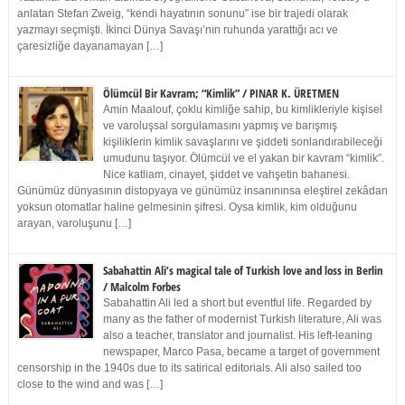
anlatan Stefan Zweig, “kendi hayatının sonunu” ise bir trajedi olarak
yazmayı seçmişti. İkinci Dünya Savaşı’nın ruhunda yarattığı acı ve
çaresizliğe dayanamayan […]
Ölümcül Bir Kavram; “Kimlik” / PINAR K. ÜRETMEN
Amin Maalouf, çoklu kimliğe sahip, bu kimlikleriyle kişisel
ve varoluşsal sorgulamasını yapmış ve barışmış
kişiliklerin kimlik savaşlarını ve şiddeti sonlandırabileceği
umudunu taşıyor. Ölümcül ve el yakan bir kavram “kimlik”.
Nice katliam, cinayet, şiddet ve vahşetin bahanesi.
Günümüz dünyasının distopyaya ve günümüz insanınınsa eleştirel zekâdan
yoksun otomatlar haline gelmesinin şifresi. Oysa kimlik, kim olduğunu
arayan, varoluşunu […]
Sabahattin Ali’s magical tale of Turkish love and loss in Berlin
/ Malcolm Forbes
Sabahattin Ali led a short but eventful life. Regarded by
many as the father of modernist Turkish literature, Ali was
also a teacher, translator and journalist. His left-leaning
newspaper, Marco Pasa, became a target of government
censorship in the 1940s due to its satirical editorials. Ali also sailed too
close to the wind and was […]