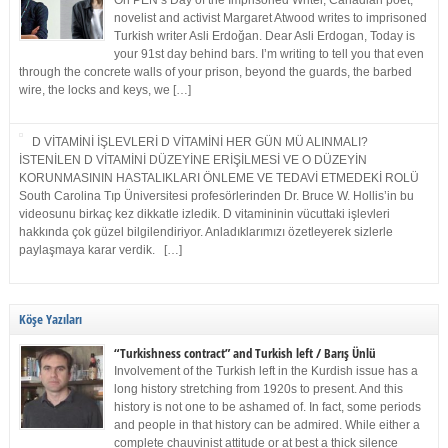
On PEN’s Day of the Imprisoned Writer, Canadian poet,
novelist and activist Margaret Atwood writes to imprisoned
Turkish writer Asli Erdoğan. Dear Asli Erdogan, Today is
your 91st day behind bars. I’m writing to tell you that even
through the concrete walls of your prison, beyond the guards, the barbed
wire, the locks and keys, we […]
D VİTAMİNİ İŞLEVLERİ D VİTAMİNİ HER GÜN MÜ ALINMALI?
İSTENİLEN D VİTAMİNİ DÜZEYİNE ERİŞİLMESİ VE O DÜZEYİN
KORUNMASININ HASTALIKLARI ÖNLEME VE TEDAVİ ETMEDEKİ ROLÜ
South Carolina Tıp Üniversitesi profesörlerinden Dr. Bruce W. Hollis’in bu
videosunu birkaç kez dikkatle izledik. D vitamininin vücuttaki işlevleri
hakkında çok güzel bilgilendiriyor. Anladıklarımızı özetleyerek sizlerle
paylaşmaya karar verdik. […]
Köşe Yazıları
“Turkishness contract” and Turkish left / Barış Ünlü
Involvement of the Turkish left in the Kurdish issue has a
long history stretching from 1920s to present. And this
history is not one to be ashamed of. In fact, some periods
and people in that history can be admired. While either a
complete chauvinist attitude or at best a thick silence