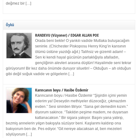
değmez bir […]
Öykü
RANDEVU (Vizyoner) / EDGAR ALLAN POE
Orada beni bekle! O yankılı vadide Mutlaka buluşacağım
seninle. (Chichester Piskoposu Henry King’in karısının
ölümü üstüne yazdığı ağıt.) Talihsiz ve gizemli adam! –
Sen ki kendi hayal gücünün parlaklığıyla afalladın,
gençliğinin alevleri arasına düştün! Hayalimde seni tekrar
görüyorum! Bir kez daha önümde duruyor siluetin! – Olduğun – ah olduğun
gibi değil soğuk vadide ve gölgelerin […]
Karıncanın boyu / Hasibe Özdemir
Karıncanın boyu / Hasibe Özdemir “Şişirdin içimi yemin
ederim ya! Deseydin methiyeler düzeceğiz, çıkmazdım
evden.” Sesi sinirden titriyor. “Sana gel demedim kızım.”
diyorum sakince. “Takıldın peşime madem, ne duyarsan
katlanacaksın.” Bir sigara yakıyor. Başını yana yatırıp,
bezmiş annelerin yılgın bakışıyla süzüyor beni. Kaşlarımı kaldırıp ona
bakıyorum ben de. Pes ediyor. “Git nereye atacaksan at, ben mezeleri
söylüyorum […]