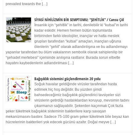
prevailed towards the […]
SİYASİ NİHİLİZMİN BİR SEMPTOMU; “ŞEHİTLİK” / Cansu Çöl
İnsanlık için “şehitlik” in tarihi, denilebilir ki “kutsal”ın tarihi
kadar eskidir. Hemen hemen bütün toplumlarda
birbirinden farklı ideolojiler, inançlar ve hatta meslek
grupları tarafından “kutsal” amaçları, inançları uğruna
ölenlerin “şehit” olarak adlandırılışına ve bu adlandırmayı
yapanlar tarafından bu ölüm vakalarının sembolik olarak sahiplenilip bir
“şehadet mertebesi” içerisinde anılışına rastlanır. Burada sorun elbette
hayatını kaybedenlerin adlandırılması […]
Bağışıklık sistemini güçlendirmenin 20 yolu
Soğuk havalar geldiğinde virüsler tarafından hasta
edilmek hiç hoş değildir. Bu yüzden şimdi
bahsedeceğimiz bağışıklık güçlendirici tavsiyeler sizi
virüslerin getirdiği hastalıklardan koruyup, mevsimin tadını
çıkarmanızı sağlayabilir. Şekerden kaçınmak Çok fazla
şeker tüketmek bağışıklık sisteminin bakterilere karşı savaşan
mekanizmasını bastırır. Sadece 75-100 gram şeker tüketmek bile beyaz kan
hücrelerinin bakterileri yok edecek gücünü azaltır. Doğal meyve […]