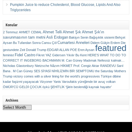
Pumpkin Juice to reduce Cholesterol, Blood Glucose, Lipids And Also
Triglycerides
Konular
Ahmet Telli
Ahmet Şık
Ahmet Şık'ın
2 Temmuz
AHMET CEMAL
savunmasının tam metni
Asli Erdogan
Bakişın Senin
Bağışıklık sistemi
Behçet
Cumartesi Anneleri
Aysan
Bu Tufandan Sonra
Cansu Çöl
Didem Gülçin Erdem
Die
featured
gestundete Zeit
Donald Trump
EDGAR ALLAN POE
Eren Aysan
Fidel Castro
feminist
Fikret YAZ
Gidersen Yıkılır Bu Kent
HERE’S WHAT TO DO TO
CORRECT IT
INGEBORG BACHMANN
M. Can Güney
Madımak
Nefessiz kalmak…
Nicholas Glastonbury
Nietzsche
Nâzım HİKMET
Prof. Cengiz Aktar
RANDEVU
Sarıl
Bana . M Can Güney
SES
SİYASİ NİHİLİZMİN BİR SEMPTOMU
the Saturday Mothers
Trump victory comes with a silver lining for the world’s progressives
Türkiye dibine
kadar faşizmi yaşayacak
Vizyoner
Yanis Varoufakis
yüreğimde bir avuç volkan
ÖMÜR'CÜ GELDİ ÇOCUK
öykü
ŞEHİTLİK
‘Şiirin beslendiği kaynak hayattır’
Archives
Archives