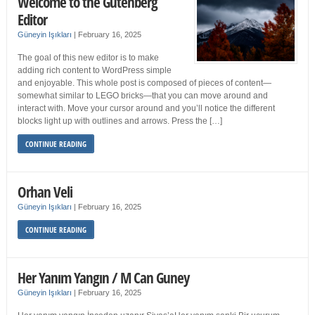
Welcome to the Gutenberg
Editor
Güneyin Işıkları
|
February 16, 2025
The goal of this new editor is to make
adding rich content to WordPress simple
and enjoyable. This whole post is composed of pieces of content—
somewhat similar to LEGO bricks—that you can move around and
interact with. Move your cursor around and you’ll notice the different
blocks light up with outlines and arrows. Press the […]
CONTINUE READING
Orhan Veli
Güneyin Işıkları
|
February 16, 2025
CONTINUE READING
Her Yanım Yangın / M Can Guney
Güneyin Işıkları
|
February 16, 2025