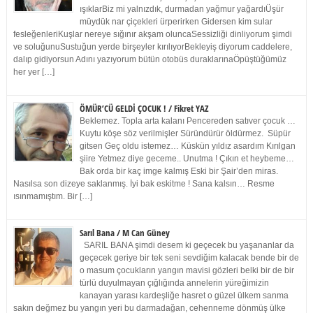
ışıklarBiz mi yalnızdık, durmadan yağmur yağardıÜşür
müydük nar çiçekleri ürperirken Gidersen kim sular
fesleğenleriKuşlar nereye sığınır akşam oluncaSessizliği dinliyorum şimdi
ve soluğunuSustuğun yerde birşeyler kırılıyorBekleyiş diyorum caddelere,
dalıp gidiyorsun Adını yazıyorum bütün otobüs duraklarınaÖpüştüğümüz
her yer […]
ÖMÜR’CÜ GELDİ ÇOCUK ! / Fikret YAZ
Beklemez. Topla arta kalanı Pencereden satıver çocuk …
Kuytu köşe söz verilmişler Süründürür öldürmez. Süpür
gitsen Geç oldu istemez… Küskün yıldız asardım Kırılgan
şiire Yetmez diye geceme.. Unutma ! Çıkın et heybeme…
Bak orda bir kaç imge kalmış Eski bir Şair’den miras.
Nasılsa son dizeye saklanmış. İyi bak eskitme ! Sana kalsın… Resme
ısınmamıştım. Bir […]
Sarıl Bana / M Can Güney
SARIL BANA şimdi desem ki geçecek bu yaşananlar da
geçecek geriye bir tek seni sevdiğim kalacak bende bir de
o masum çocukların yangın mavisi gözleri belki bir de bir
türlü duyulmayan çığlığında annelerin yüreğimizin
kanayan yarası kardeşliğe hasret o güzel ülkem sanma
sakın değmez bu yangın yeri bu darmadağan, cehenneme dönmüş ülke