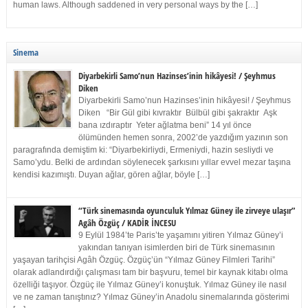
human laws. Although saddened in very personal ways by the […]
Sinema
Diyarbekirli Samo’nun Hazinses’inin hikâyesi! / Şeyhmus
Diken
Diyarbekirli Samo’nun Hazinses’inin hikâyesi! / Şeyhmus
Diken “Bir Gül gibi kıvraktır Bülbül gibi şakraktır Aşk
bana ızdıraptır Yeter ağlatma beni” 14 yıl önce
ölümünden hemen sonra, 2002’de yazdığım yazının son
paragrafında demiştim ki: “Diyarbekirliydi, Ermeniydi, hazin sesliydi ve
Samo’ydu. Belki de ardından söylenecek şarkısını yıllar evvel mezar taşına
kendisi kazımıştı. Duyan ağlar, gören ağlar, böyle […]
“Türk sinemasında oyunculuk Yılmaz Güney ile zirveye ulaşır”
Agâh Özgüç / KADİR İNCESU
9 Eylül 1984’te Paris’te yaşamını yitiren Yılmaz Güney’i
yakından tanıyan isimlerden biri de Türk sinemasının
yaşayan tarihçisi Agâh Özgüç. Özgüç’ün “Yılmaz Güney Filmleri Tarihi”
olarak adlandırdığı çalışması tam bir başvuru, temel bir kaynak kitabı olma
özelliği taşıyor. Özgüç ile Yılmaz Güney’i konuştuk. Yılmaz Güney ile nasıl
ve ne zaman tanıştınız? Yılmaz Güney’in Anadolu sinemalarında gösterimi