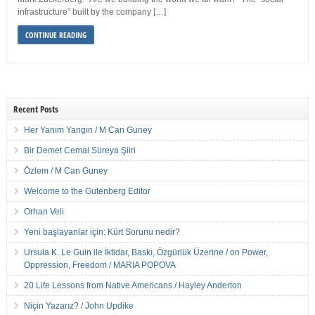
infrastructure” built by the company […]
CONTINUE READING
Recent Posts
Her Yanım Yangın / M Can Guney
Bir Demet Cemal Süreya Şiiri
Özlem / M Can Guney
Welcome to the Gutenberg Editor
Orhan Veli
Yeni başlayanlar için: Kürt Sorunu nedir?
Ursula K. Le Guin ile İktidar, Baskı, Özgürlük Üzerine / on Power,
Oppression, Freedom / MARIA POPOVA
20 Life Lessons from Native Americans / Hayley Anderton
Niçin Yazarız? / John Updike