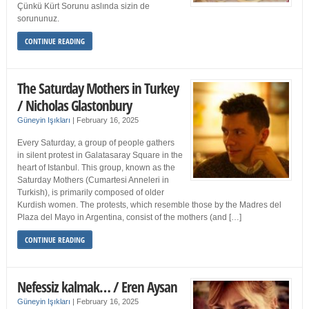
Çünkü Kürt Sorunu aslında sizin de
sorununuz.
CONTINUE READING
The Saturday Mothers in Turkey
/ Nicholas Glastonbury
Güneyin Işıkları
|
February 16, 2025
Every Saturday, a group of people gathers
in silent protest in Galatasaray Square in the
heart of Istanbul. This group, known as the
Saturday Mothers (Cumartesi Anneleri in
Turkish), is primarily composed of older
Kurdish women. The protests, which resemble those by the Madres del
Plaza del Mayo in Argentina, consist of the mothers (and […]
CONTINUE READING
Nefessiz kalmak… / Eren Aysan
Güneyin Işıkları
|
February 16, 2025