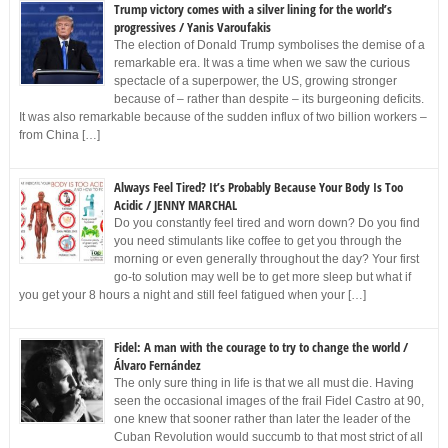
Trump victory comes with a silver lining for the world’s
progressives / Yanis Varoufakis
The election of Donald Trump symbolises the demise of a
remarkable era. It was a time when we saw the curious
spectacle of a superpower, the US, growing stronger
because of – rather than despite – its burgeoning deficits.
It was also remarkable because of the sudden influx of two billion workers –
from China […]
Always Feel Tired? It’s Probably Because Your Body Is Too
Acidic / JENNY MARCHAL
Do you constantly feel tired and worn down? Do you find
you need stimulants like coffee to get you through the
morning or even generally throughout the day? Your first
go-to solution may well be to get more sleep but what if
you get your 8 hours a night and still feel fatigued when your […]
Fidel: A man with the courage to try to change the world /
Álvaro Fernández
The only sure thing in life is that we all must die. Having
seen the occasional images of the frail Fidel Castro at 90,
one knew that sooner rather than later the leader of the
Cuban Revolution would succumb to that most strict of all