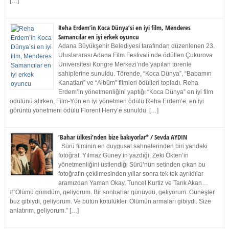
[…]
Reha Erdem’in Koca Dünya’si en iyi film, Menderes
Samancılar en iyi erkek oyuncu
Adana Büyükşehir Belediyesi tarafından düzenlenen 23.
Uluslararası Adana Film Festivali’nde ödüllen Çukurova
Üniversitesi Kongre Merkezi’nde yapılan törenle
sahiplerine sunuldu. Törende, “Koca Dünya”, “Babamın
Kanatları” ve “Albüm” filmleri ödülleri topladı. Reha
Erdem’in yönetmenliğini yaptığı “Koca Dünya” en iyi film
ödülünü alırken, Film-Yön en iyi yönetmen ödülü Reha Erdem’e, en iyi
görüntü yönetmeni ödülü Florent Herry’e sunuldu. […]
‘Bahar ülkesi’nden bize bakıyorlar* / Sevda AYDIN
Sürü filminin en duygusal sahnelerinden biri yandaki
fotoğraf. Yılmaz Güney’in yazdığı, Zeki Ökten’in
yönetmenliğini üstlendiği Sürü’nün setinden çıkan bu
fotoğrafın çekilmesinden yıllar sonra tek tek ayrıldılar
aramızdan Yaman Okay, Tuncel Kurtiz ve Tarık Akan…
#”Ölümü gömdüm, geliyorum. Bir sonbahar günüydü, geliyorum. Güneşler
buz gibiydi, geliyorum. Ve bütün kötülükler. Ölümün armaları gibiydi. Size
anlatırım, geliyorum.” […]