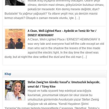
Mutlak tıraş bıçağına sinirlenmiş olacağım. Otların yeşil
olması, denizin mavi olması, gökyüzünün bulutsuz olması,
pekalâ bir meseledir. Kim demiş mesele değildir, diye?
Budalalık! Ya yağmur yağsaydı? Ya otların yeşili mor, ya denizin mavisi
kırmızı olsaydı? Olsaydı o zaman mesele olurdu, işte. […]
A Clean, Well-Lighted Place – Aydınlık ve Temiz Bir Yer /
ERNEST HEMINGWAY
A Clean, Well-Lighted Place / ERNEST HEMINGWAY It
was very late and everyone had left the cafe except an old
man who sat in the shadow the leaves of the tree made
against the electric light. In the day time the street was
dusty, but at night the dew settled the dust and the old man […]
Kitap
Stefan Zweig’ten Gündüz Vassaf’a: Umutsuzluk bulaşıcıdır,
umut da! / Türey Köse
Hayatı ve hatta siyaseti hep edebiyat aracılığıyla
kavramak, yorumlamak isteyen bir okur olarak bu
umutsuzluk günlerinde Avusturyalı yazar Stefan Zweig
düşüyor sık sık aklıma. “Kendi Hayatının Şiirini
Yazanlar”da roman tadında biyografilerle Casanova, Stendhal, Tolstoy’u