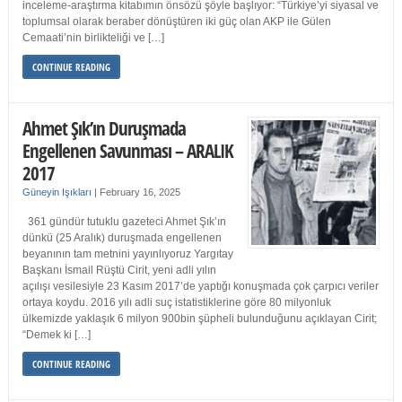
inceleme-araştırma kitabımın önsözü şöyle başlıyor: “Türkiye’yi siyasal ve
toplumsal olarak beraber dönüştüren iki güç olan AKP ile Gülen
Cemaati’nin birlikteliği ve […]
CONTINUE READING
Ahmet Şık’ın Duruşmada
Engellenen Savunması – ARALIK
2017
Güneyin Işıkları
|
February 16, 2025
361 gündür tutuklu gazeteci Ahmet Şık’ın
dünkü (25 Aralık) duruşmada engellenen
beyanının tam metnini yayınlıyoruz Yargıtay
Başkanı İsmail Rüştü Cirit, yeni adli yılın
açılışı vesilesiyle 23 Kasım 2017’de yaptığı konuşmada çok çarpıcı veriler
ortaya koydu. 2016 yılı adli suç istatistiklerine göre 80 milyonluk
ülkemizde yaklaşık 6 milyon 900bin şüpheli bulunduğunu açıklayan Cirit;
“Demek ki […]
CONTINUE READING