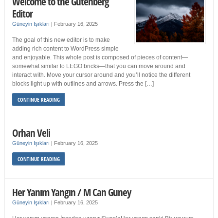
Welcome to the Gutenberg
Editor
Güneyin Işıkları
|
February 16, 2025
The goal of this new editor is to make
adding rich content to WordPress simple
and enjoyable. This whole post is composed of pieces of content—
somewhat similar to LEGO bricks—that you can move around and
interact with. Move your cursor around and you’ll notice the different
blocks light up with outlines and arrows. Press the […]
CONTINUE READING
Orhan Veli
Güneyin Işıkları
|
February 16, 2025
CONTINUE READING
Her Yanım Yangın / M Can Guney
Güneyin Işıkları
|
February 16, 2025