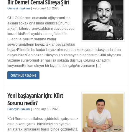
Bir Demet Cemal Süreya Şiiri
Güneyin Işıkları
|
February 16, 2025
GÜLGülün tam ortasında ağlıyorumHer
akşam sokak ortasında öldükçeÖnümü
arkamı bilmiyorumAzaldığını duyup duyup
karanlıktaBeni ayakta tutan gözlerinin
Ellerini alıyorum sabaha kadar
seviyorumEllerin beyaz tekrar beyaz tekrar
beyazEllerinin bu kadar beyaz olmasından korkuyorumİstasyonda tiren
oluyor birazBen bazan istasyonu bulamayan bir adamım Gülü alıyorum
yüzüme sürüyorumHer nasılsa sokağa düşmüşKolumu kanadımı
kırıyorumBir kan oluyor bir kıyamet bir çalgıVe zurnanın […]
CONTINUE READING
Yeni başlayanlar için: Kürt
Sorunu nedir?
Güneyin Işıkları
|
February 16, 2025
Kürt Sorununu silahsız, şiddetsiz, çatışmasız
oturup konuşarak, birbirimizi anlayarak,
anlatarak, anlaşarak barış içinde çözmeliyiz.