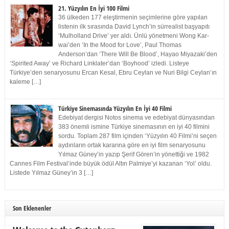
21. Yüzyılın En İyi 100 Filmi
36 ülkeden 177 eleştirmenin seçimlerine göre yapılan
listenin ilk sırasında David Lynch’in sürrealist başyapıtı
‘Mulholland Drive’ yer aldı. Ünlü yönetmeni Wong Kar-
wai’den ‘In the Mood for Love’, Paul Thomas
Anderson’dan ‘There Will Be Blood’, Hayao Miyazaki’den
‘Spirited Away’ ve Richard Linklater’dan ‘Boyhood’ izledi. Listeye
Türkiye’den senaryosunu Ercan Kesal, Ebru Ceylan ve Nuri Bilgi Ceylan’ın
kaleme […]
Türkiye Sinemasında Yüzyılın En İyi 40 Filmi
Edebiyat dergisi Notos sinema ve edebiyat dünyasından
383 önemli ismine Türkiye sinemasının en iyi 40 filmini
sordu. Toplam 287 film içinden ‘Yüzyılın 40 Filmi’ni seçen
aydınların ortak kararına göre en iyi film senaryosunu
Yılmaz Güney’in yazıp Şerif Gören’in yönettiği ve 1982
Cannes Film Festival’inde büyük ödül Altın Palmiye’yi kazanan ‘Yol’ oldu.
Listede Yılmaz Güney’in 3 […]
Son Eklenenler