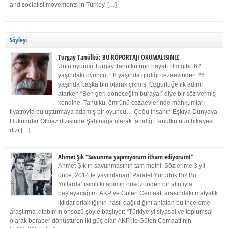
and socialist movements in Turkey. […]
Söyleşi
Turgay Tanülkü: BU RÖPORTAJI OKUMALISINIZ
Ünlü oyuncu Turgay Tanülkü’nün hayatı film gibi. 62
yaşındaki oyuncu, 18 yaşında girdiği cezaevinden 26
yaşında başka biri olarak çıkmış. Özgürlüğe ilk adımı
atarken “Ben geri döneceğim buraya!” diye bir söz vermiş
kendine. Tanülkü, ömrünü cezaevlerinde mahkumları
tiyatroyla buluşturmaya adamış bir oyuncu… Çoğu insanın Eşkıya Dünyaya
Hükümdar Olmaz dizisinde Şahinağa olarak tanıdığı Tanülkü’nün hikayesi
dizi […]
Ahmet Şık “Savunma yapmıyorum itham ediyorum!”
Ahmet Şık’ın savunmasının tam metni: Sözlerime 3 yıl
önce, 2014’te yayımlanan ‘Paralel Yürüdük Biz Bu
Yollarda’ isimli kitabımın önsözünden bir alıntıyla
başlayacağım. AKP ve Gülen Cemaati arasındaki mafyatik
iktidar ortaklığının nasıl dağıldığını anlatan bu inceleme-
araştırma kitabımın önsözü şöyle başlıyor: “Türkiye’yi siyasal ve toplumsal
olarak beraber dönüştüren iki güç olan AKP ile Gülen Cemaati’nin