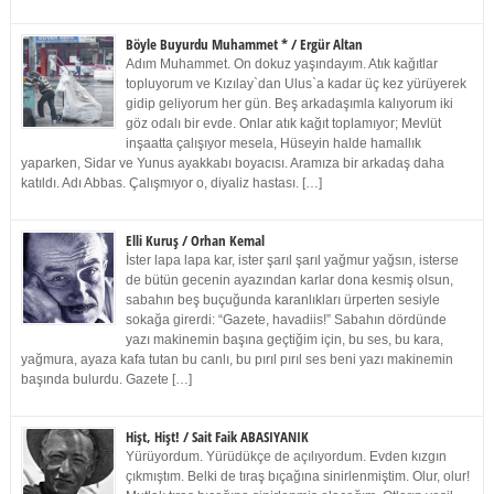
Böyle Buyurdu Muhammet * / Ergür Altan
Adım Muhammet. On dokuz yaşındayım. Atık kağıtlar
topluyorum ve Kızılay`dan Ulus`a kadar üç kez yürüyerek
gidip geliyorum her gün. Beş arkadaşımla kalıyorum iki
göz odalı bir evde. Onlar atık kağıt toplamıyor; Mevlüt
inşaatta çalışıyor mesela, Hüseyin halde hamallık
yaparken, Sidar ve Yunus ayakkabı boyacısı. Aramıza bir arkadaş daha
katıldı. Adı Abbas. Çalışmıyor o, diyaliz hastası. […]
Elli Kuruş / Orhan Kemal
İster lapa lapa kar, ister şarıl şarıl yağmur yağsın, isterse
de bütün gecenin ayazından karlar dona kesmiş olsun,
sabahın beş buçuğunda karanlıkları ürperten sesiyle
sokağa girerdi: “Gazete, havadiis!” Sabahın dördünde
yazı makinemin başına geçtiğim için, bu ses, bu kara,
yağmura, ayaza kafa tutan bu canlı, bu pırıl pırıl ses beni yazı makinemin
başında bulurdu. Gazete […]
Hişt, Hişt! / Sait Faik ABASIYANIK
Yürüyordum. Yürüdükçe de açılıyordum. Evden kızgın
çıkmıştım. Belki de tıraş bıçağına sinirlenmiştim. Olur, olur!