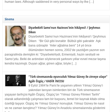
human laws. Although saddened in very personal ways by the […]
Sinema
Diyarbekirli Samo’nun Hazinses’inin hikâyesi! / Şeyhmus
Diken
Diyarbekirli Samo’nun Hazinses’inin hikâyesi! / Şeyhmus
Diken “Bir Gül gibi kıvraktır Bülbül gibi şakraktır Aşk
bana ızdıraptır Yeter ağlatma beni” 14 yıl önce
ölümünden hemen sonra, 2002’de yazdığım yazının son
paragrafında demiştim ki: “Diyarbekirliydi, Ermeniydi, hazin sesliydi ve
Samo’ydu. Belki de ardından söylenecek şarkısını yıllar evvel mezar taşına
kendisi kazımıştı. Duyan ağlar, gören ağlar, böyle […]
“Türk sinemasında oyunculuk Yılmaz Güney ile zirveye ulaşır”
Agâh Özgüç / KADİR İNCESU
9 Eylül 1984’te Paris’te yaşamını yitiren Yılmaz Güney’i
yakından tanıyan isimlerden biri de Türk sinemasının
yaşayan tarihçisi Agâh Özgüç. Özgüç’ün “Yılmaz Güney Filmleri Tarihi”
olarak adlandırdığı çalışması tam bir başvuru, temel bir kaynak kitabı olma
özelliği taşıyor. Özgüç ile Yılmaz Güney’i konuştuk. Yılmaz Güney ile nasıl
ve ne zaman tanıştınız? Yılmaz Güney’in Anadolu sinemalarında gösterimi