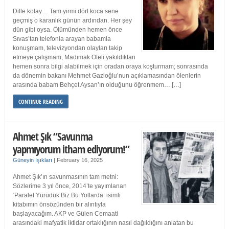
Dille kolay… Tam yirmi dört koca sene
geçmiş o karanlık günün ardından. Her şey
dün gibi oysa. Ölümünden hemen önce
Sıvas’tan telefonla arayan babamla
konuşmam, televizyondan olayları takip
etmeye çalışmam, Madımak Oteli yakıldıktan
hemen sonra bilgi alabilmek için oradan oraya koşturmam; sonrasında
da dönemin bakanı Mehmet Gazioğlu’nun açıklamasından ölenlerin
arasında babam Behçet Aysan’ın olduğunu öğrenmem… […]
CONTINUE READING
Ahmet Şık “Savunma
yapmıyorum itham ediyorum!”
Güneyin Işıkları
|
February 16, 2025
Ahmet Şık’ın savunmasının tam metni:
Sözlerime 3 yıl önce, 2014’te yayımlanan
‘Paralel Yürüdük Biz Bu Yollarda’ isimli
kitabımın önsözünden bir alıntıyla
başlayacağım. AKP ve Gülen Cemaati
arasındaki mafyatik iktidar ortaklığının nasıl dağıldığını anlatan bu