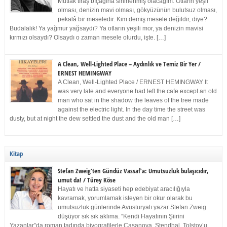
Mutlak tıraş bıçağına sinirlenmiş olacağım. Otların yeşil
olması, denizin mavi olması, gökyüzünün bulutsuz olması,
pekalâ bir meseledir. Kim demiş mesele değildir, diye?
Budalalık! Ya yağmur yağsaydı? Ya otların yeşili mor, ya denizin mavisi
kırmızı olsaydı? Olsaydı o zaman mesele olurdu, işte. […]
A Clean, Well-Lighted Place – Aydınlık ve Temiz Bir Yer /
ERNEST HEMINGWAY
A Clean, Well-Lighted Place / ERNEST HEMINGWAY It
was very late and everyone had left the cafe except an old
man who sat in the shadow the leaves of the tree made
against the electric light. In the day time the street was
dusty, but at night the dew settled the dust and the old man […]
Kitap
Stefan Zweig’ten Gündüz Vassaf’a: Umutsuzluk bulaşıcıdır,
umut da! / Türey Köse
Hayatı ve hatta siyaseti hep edebiyat aracılığıyla
kavramak, yorumlamak isteyen bir okur olarak bu
umutsuzluk günlerinde Avusturyalı yazar Stefan Zweig
düşüyor sık sık aklıma. “Kendi Hayatının Şiirini
Yazanlar”da roman tadında biyografilerle Casanova, Stendhal, Tolstoy’u