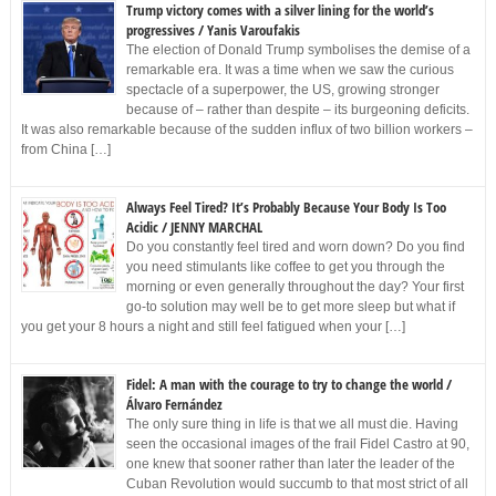
Trump victory comes with a silver lining for the world’s
progressives / Yanis Varoufakis
The election of Donald Trump symbolises the demise of a
remarkable era. It was a time when we saw the curious
spectacle of a superpower, the US, growing stronger
because of – rather than despite – its burgeoning deficits.
It was also remarkable because of the sudden influx of two billion workers –
from China […]
Always Feel Tired? It’s Probably Because Your Body Is Too
Acidic / JENNY MARCHAL
Do you constantly feel tired and worn down? Do you find
you need stimulants like coffee to get you through the
morning or even generally throughout the day? Your first
go-to solution may well be to get more sleep but what if
you get your 8 hours a night and still feel fatigued when your […]
Fidel: A man with the courage to try to change the world /
Álvaro Fernández
The only sure thing in life is that we all must die. Having
seen the occasional images of the frail Fidel Castro at 90,
one knew that sooner rather than later the leader of the
Cuban Revolution would succumb to that most strict of all