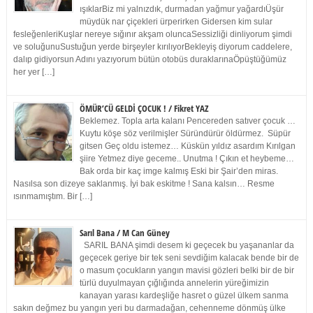
ışıklarBiz mi yalnızdık, durmadan yağmur yağardıÜşür
müydük nar çiçekleri ürperirken Gidersen kim sular
fesleğenleriKuşlar nereye sığınır akşam oluncaSessizliği dinliyorum şimdi
ve soluğunuSustuğun yerde birşeyler kırılıyorBekleyiş diyorum caddelere,
dalıp gidiyorsun Adını yazıyorum bütün otobüs duraklarınaÖpüştüğümüz
her yer […]
ÖMÜR’CÜ GELDİ ÇOCUK ! / Fikret YAZ
Beklemez. Topla arta kalanı Pencereden satıver çocuk …
Kuytu köşe söz verilmişler Süründürür öldürmez. Süpür
gitsen Geç oldu istemez… Küskün yıldız asardım Kırılgan
şiire Yetmez diye geceme.. Unutma ! Çıkın et heybeme…
Bak orda bir kaç imge kalmış Eski bir Şair’den miras.
Nasılsa son dizeye saklanmış. İyi bak eskitme ! Sana kalsın… Resme
ısınmamıştım. Bir […]
Sarıl Bana / M Can Güney
SARIL BANA şimdi desem ki geçecek bu yaşananlar da
geçecek geriye bir tek seni sevdiğim kalacak bende bir de
o masum çocukların yangın mavisi gözleri belki bir de bir
türlü duyulmayan çığlığında annelerin yüreğimizin
kanayan yarası kardeşliğe hasret o güzel ülkem sanma
sakın değmez bu yangın yeri bu darmadağan, cehenneme dönmüş ülke