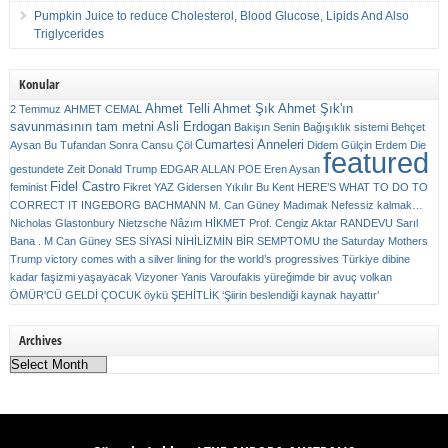
Pumpkin Juice to reduce Cholesterol, Blood Glucose, Lipids And Also
Triglycerides
Konular
Ahmet Telli
Ahmet Şık
Ahmet Şık'ın
2 Temmuz
AHMET CEMAL
savunmasının tam metni
Asli Erdogan
Bakişın Senin
Bağışıklık sistemi
Behçet
Cumartesi Anneleri
Aysan
Bu Tufandan Sonra
Cansu Çöl
Didem Gülçin Erdem
Die
featured
gestundete Zeit
Donald Trump
EDGAR ALLAN POE
Eren Aysan
Fidel Castro
feminist
Fikret YAZ
Gidersen Yıkılır Bu Kent
HERE’S WHAT TO DO TO
CORRECT IT
INGEBORG BACHMANN
M. Can Güney
Madımak
Nefessiz kalmak…
Nicholas Glastonbury
Nietzsche
Nâzım HİKMET
Prof. Cengiz Aktar
RANDEVU
Sarıl
Bana . M Can Güney
SES
SİYASİ NİHİLİZMİN BİR SEMPTOMU
the Saturday Mothers
Trump victory comes with a silver lining for the world’s progressives
Türkiye dibine
kadar faşizmi yaşayacak
Vizyoner
Yanis Varoufakis
yüreğimde bir avuç volkan
ÖMÜR'CÜ GELDİ ÇOCUK
öykü
ŞEHİTLİK
‘Şiirin beslendiği kaynak hayattır’
Archives
Archives