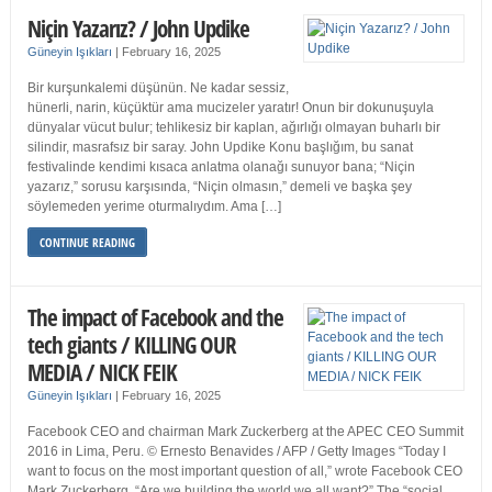
Niçin Yazarız? / John Updike
Güneyin Işıkları
|
February 16, 2025
Bir kurşunkalemi düşünün. Ne kadar sessiz,
hünerli, narin, küçüktür ama mucizeler yaratır! Onun bir dokunuşuyla
dünyalar vücut bulur; tehlikesiz bir kaplan, ağırlığı olmayan buharlı bir
silindir, masrafsız bir saray. John Updike Konu başlığım, bu sanat
festivalinde kendimi kısaca anlatma olanağı sunuyor bana; “Niçin
yazarız,” sorusu karşısında, “Niçin olmasın,” demeli ve başka şey
söylemeden yerime oturmalıydım. Ama […]
CONTINUE READING
The impact of Facebook and the
tech giants / KILLING OUR
MEDIA / NICK FEIK
Güneyin Işıkları
|
February 16, 2025
Facebook CEO and chairman Mark Zuckerberg at the APEC CEO Summit
2016 in Lima, Peru. © Ernesto Benavides / AFP / Getty Images “Today I
want to focus on the most important question of all,” wrote Facebook CEO
Mark Zuckerberg. “Are we building the world we all want?” The “social