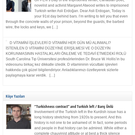
On PEN’s Day of the Imprisoned Writer, Canadian poet,
novelist and activist Margaret Atwood writes to imprisoned
Turkish writer Asli Erdoğan. Dear Asli Erdogan, Today is
your 91st day behind bars. I’m writing to tell you that even
through the concrete walls of your prison, beyond the guards, the barbed
wire, the locks and keys, we […]
D VİTAMİNİ İŞLEVLERİ D VİTAMİNİ HER GÜN MÜ ALINMALI?
İSTENİLEN D VİTAMİNİ DÜZEYİNE ERİŞİLMESİ VE O DÜZEYİN
KORUNMASININ HASTALIKLARI ÖNLEME VE TEDAVİ ETMEDEKİ ROLÜ
South Carolina Tıp Üniversitesi profesörlerinden Dr. Bruce W. Hollis’in bu
videosunu birkaç kez dikkatle izledik. D vitamininin vücuttaki işlevleri
hakkında çok güzel bilgilendiriyor. Anladıklarımızı özetleyerek sizlerle
paylaşmaya karar verdik. […]
Köşe Yazıları
“Turkishness contract” and Turkish left / Barış Ünlü
Involvement of the Turkish left in the Kurdish issue has a
long history stretching from 1920s to present. And this
history is not one to be ashamed of. In fact, some periods
and people in that history can be admired. While either a
complete chauvinist attitude or at best a thick silence