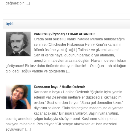
değmez bir […]
Öykü
RANDEVU (Vizyoner) / EDGAR ALLAN POE
Orada beni bekle! O yankılı vadide Mutlaka buluşacağım
seninle. (Chichester Piskoposu Henry King’in karısının
ölümü üstüne yazdığı ağıt.) Talihsiz ve gizemli adam! –
Sen ki kendi hayal gücünün parlaklığıyla afalladın,
gençliğinin alevleri arasına düştün! Hayalimde seni tekrar
görüyorum! Bir kez daha önümde duruyor siluetin! – Olduğun – ah olduğun
gibi değil soğuk vadide ve gölgelerin […]
Karıncanın boyu / Hasibe Özdemir
Karıncanın boyu / Hasibe Özdemir “Şişirdin içimi yemin
ederim ya! Deseydin methiyeler düzeceğiz, çıkmazdım
evden.” Sesi sinirden titriyor. “Sana gel demedim kızım.”
diyorum sakince. “Takıldın peşime madem, ne duyarsan
katlanacaksın.” Bir sigara yakıyor. Başını yana yatırıp,
bezmiş annelerin yılgın bakışıyla süzüyor beni. Kaşlarımı kaldırıp ona
bakıyorum ben de. Pes ediyor. “Git nereye atacaksan at, ben mezeleri
söylüyorum […]