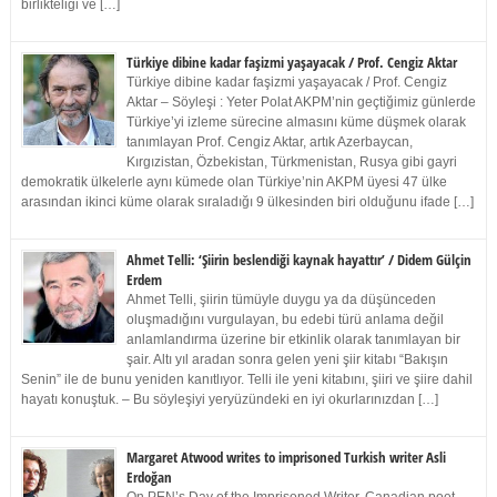
birlikteliği ve […]
Türkiye dibine kadar faşizmi yaşayacak / Prof. Cengiz Aktar
Türkiye dibine kadar faşizmi yaşayacak / Prof. Cengiz
Aktar – Söyleşi : Yeter Polat AKPM’nin geçtiğimiz günlerde
Türkiye’yi izleme sürecine almasını küme düşmek olarak
tanımlayan Prof. Cengiz Aktar, artık Azerbaycan,
Kırgızistan, Özbekistan, Türkmenistan, Rusya gibi gayri
demokratik ülkelerle aynı kümede olan Türkiye’nin AKPM üyesi 47 ülke
arasından ikinci küme olarak sıraladığı 9 ülkesinden biri olduğunu ifade […]
Ahmet Telli: ‘Şiirin beslendiği kaynak hayattır’ / Didem Gülçin
Erdem
Ahmet Telli, şiirin tümüyle duygu ya da düşünceden
oluşmadığını vurgulayan, bu edebi türü anlama değil
anlamlandırma üzerine bir etkinlik olarak tanımlayan bir
şair. Altı yıl aradan sonra gelen yeni şiir kitabı “Bakışın
Senin” ile de bunu yeniden kanıtlıyor. Telli ile yeni kitabını, şiiri ve şiire dahil
hayatı konuştuk. – Bu söyleşiyi yeryüzündeki en iyi okurlarınızdan […]
Margaret Atwood writes to imprisoned Turkish writer Asli
Erdoğan