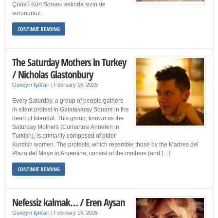
Çünkü Kürt Sorunu aslında sizin de
sorununuz.
CONTINUE READING
The Saturday Mothers in Turkey
/ Nicholas Glastonbury
Güneyin Işıkları
|
February 16, 2025
Every Saturday, a group of people gathers
in silent protest in Galatasaray Square in the
heart of Istanbul. This group, known as the
Saturday Mothers (Cumartesi Anneleri in
Turkish), is primarily composed of older
Kurdish women. The protests, which resemble those by the Madres del
Plaza del Mayo in Argentina, consist of the mothers (and […]
CONTINUE READING
Nefessiz kalmak… / Eren Aysan
Güneyin Işıkları
|
February 16, 2025