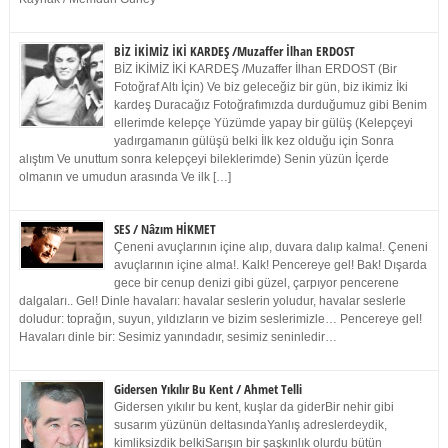
BİZ İKİMİZ İKİ KARDEŞ /Muzaffer İlhan ERDOST
BİZ İKİMİZ İKİ KARDEŞ /Muzaffer İlhan ERDOST (Bir
Fotoğraf Altı İçin) Ve biz geleceğiz bir gün, biz ikimiz İki
kardeş Duracağız Fotoğrafımızda durduğumuz gibi Benim
ellerimde kelepçe Yüzümde yapay bir gülüş (Kelepçeyi
yadırgamanın gülüşü belki İlk kez olduğu için Sonra
alıştım Ve unuttum sonra kelepçeyi bileklerimde) Senin yüzün İçerde
olmanın ve umudun arasında Ve ilk […]
SES / Nâzım HİKMET
Çeneni avuçlarının içine alıp, duvara dalıp kalma!. Çeneni
avuçlarının içine alma!. Kalk! Pencereye gel! Bak! Dışarda
gece bir cenup denizi gibi güzel, çarpıyor pencerene
dalgaları.. Gel! Dinle havaları: havalar seslerin yoludur, havalar seslerle
doludur: toprağın, suyun, yıldızların ve bizim seslerimizle… Pencereye gel!
Havaları dinle bir: Sesimiz yanındadır, sesimiz seninledir…
Gidersen Yıkılır Bu Kent / Ahmet Telli
Gidersen yıkılır bu kent, kuşlar da giderBir nehir gibi
susarım yüzünün deltasındaYanlış adreslerdeydik,
kimliksizdik belkiSarışın bir şaşkınlık olurdu bütün