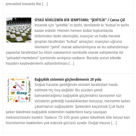
prevailed towards the […]
SİYASİ NİHİLİZMİN BİR SEMPTOMU; “ŞEHİTLİK” / Cansu Çöl
İnsanlık için “şehitlik” in tarihi, denilebilir ki “kutsal”ın tarihi
kadar eskidir. Hemen hemen bütün toplumlarda
birbirinden farklı ideolojiler, inançlar ve hatta meslek
grupları tarafından “kutsal” amaçları, inançları uğruna
ölenlerin “şehit” olarak adlandırılışına ve bu adlandırmayı
yapanlar tarafından bu ölüm vakalarının sembolik olarak sahiplenilip bir
“şehadet mertebesi” içerisinde anılışına rastlanır. Burada sorun elbette
hayatını kaybedenlerin adlandırılması […]
Bağışıklık sistemini güçlendirmenin 20 yolu
Soğuk havalar geldiğinde virüsler tarafından hasta
edilmek hiç hoş değildir. Bu yüzden şimdi
bahsedeceğimiz bağışıklık güçlendirici tavsiyeler sizi
virüslerin getirdiği hastalıklardan koruyup, mevsimin tadını
çıkarmanızı sağlayabilir. Şekerden kaçınmak Çok fazla
şeker tüketmek bağışıklık sisteminin bakterilere karşı savaşan
mekanizmasını bastırır. Sadece 75-100 gram şeker tüketmek bile beyaz kan
hücrelerinin bakterileri yok edecek gücünü azaltır. Doğal meyve […]