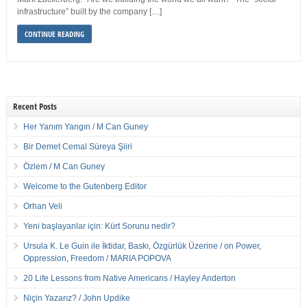
infrastructure” built by the company […]
CONTINUE READING
Recent Posts
Her Yanım Yangın / M Can Guney
Bir Demet Cemal Süreya Şiiri
Özlem / M Can Guney
Welcome to the Gutenberg Editor
Orhan Veli
Yeni başlayanlar için: Kürt Sorunu nedir?
Ursula K. Le Guin ile İktidar, Baskı, Özgürlük Üzerine / on Power,
Oppression, Freedom / MARIA POPOVA
20 Life Lessons from Native Americans / Hayley Anderton
Niçin Yazarız? / John Updike