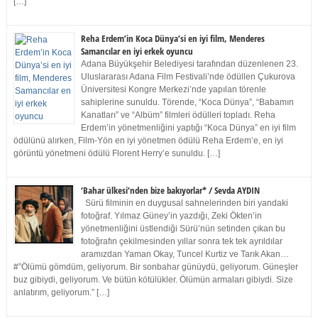
[…]
Reha Erdem’in Koca Dünya’si en iyi film, Menderes
Samancılar en iyi erkek oyuncu
Adana Büyükşehir Belediyesi tarafından düzenlenen 23.
Uluslararası Adana Film Festivali’nde ödüllen Çukurova
Üniversitesi Kongre Merkezi’nde yapılan törenle
sahiplerine sunuldu. Törende, “Koca Dünya”, “Babamın
Kanatları” ve “Albüm” filmleri ödülleri topladı. Reha
Erdem’in yönetmenliğini yaptığı “Koca Dünya” en iyi film
ödülünü alırken, Film-Yön en iyi yönetmen ödülü Reha Erdem’e, en iyi
görüntü yönetmeni ödülü Florent Herry’e sunuldu. […]
‘Bahar ülkesi’nden bize bakıyorlar* / Sevda AYDIN
Sürü filminin en duygusal sahnelerinden biri yandaki
fotoğraf. Yılmaz Güney’in yazdığı, Zeki Ökten’in
yönetmenliğini üstlendiği Sürü’nün setinden çıkan bu
fotoğrafın çekilmesinden yıllar sonra tek tek ayrıldılar
aramızdan Yaman Okay, Tuncel Kurtiz ve Tarık Akan…
#”Ölümü gömdüm, geliyorum. Bir sonbahar günüydü, geliyorum. Güneşler
buz gibiydi, geliyorum. Ve bütün kötülükler. Ölümün armaları gibiydi. Size
anlatırım, geliyorum.” […]