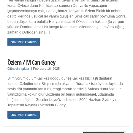
Her yanım yangın İnceden uzanır Sivas’aHer yanım sanki Bir uçurum
kenarıÖylece durur Kımıldamaz sanırsın DünyaNe yapacağını
şaşırmışAnlamaya çalışır anlaşılmazı Her yanım özlem Birikir bir nehrin
getirdiklerinde usulcaHer yanım gülüşleri Sımsıcak sarılır boynuma Sonra
birden düşer kara bulutlarHer yanım sanki Öfkeden sırılsıklam Şu yorgun
yürekte Durdurulamaz bir kavga Kurtul elem ellerinden gülüm Artık uğraş
zamanıdırArtık denizin […]
CONTINUE READING
Özlem / M Can Guney
Güneyin Işıkları
|
February 16, 2025
Bilmiyorum gülümKaç kez doğdu güneşKaç kez kızıllaştı dağların
tepeleriÖzledim seni Bir yanımda okyanusDuramaz işte öylece kıyılarda
sevişirBir yanımdaYanık kül rengi toprak sessizliğiSalınıp dururSokulur
yalnızlığıma kokun olur Gözlerim bir buruk gülümsemeDudağımda
buğusu öpüşlerinGeceler boyuÖzledim seni 2004 Haziran Sydney /
Toplumsal Kaynak / Memduh Güney
CONTINUE READING