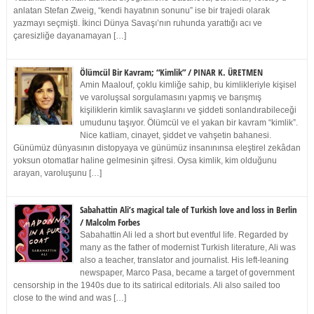
anlatan Stefan Zweig, “kendi hayatının sonunu” ise bir trajedi olarak
yazmayı seçmişti. İkinci Dünya Savaşı’nın ruhunda yarattığı acı ve
çaresizliğe dayanamayan […]
Ölümcül Bir Kavram; “Kimlik” / PINAR K. ÜRETMEN
Amin Maalouf, çoklu kimliğe sahip, bu kimlikleriyle kişisel
ve varoluşsal sorgulamasını yapmış ve barışmış
kişiliklerin kimlik savaşlarını ve şiddeti sonlandırabileceği
umudunu taşıyor. Ölümcül ve el yakan bir kavram “kimlik”.
Nice katliam, cinayet, şiddet ve vahşetin bahanesi.
Günümüz dünyasının distopyaya ve günümüz insanınınsa eleştirel zekâdan
yoksun otomatlar haline gelmesinin şifresi. Oysa kimlik, kim olduğunu
arayan, varoluşunu […]
Sabahattin Ali’s magical tale of Turkish love and loss in Berlin
/ Malcolm Forbes
Sabahattin Ali led a short but eventful life. Regarded by
many as the father of modernist Turkish literature, Ali was
also a teacher, translator and journalist. His left-leaning
newspaper, Marco Pasa, became a target of government
censorship in the 1940s due to its satirical editorials. Ali also sailed too
close to the wind and was […]