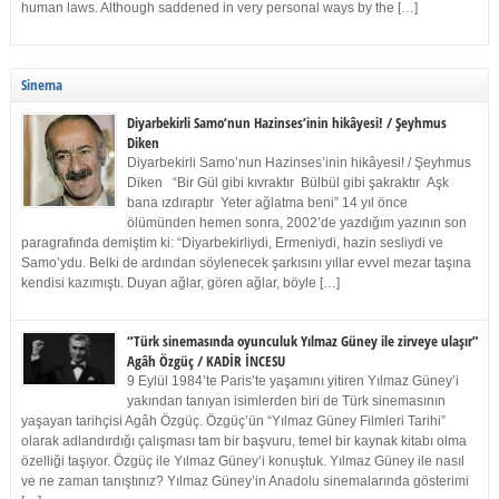
human laws. Although saddened in very personal ways by the […]
Sinema
Diyarbekirli Samo’nun Hazinses’inin hikâyesi! / Şeyhmus
Diken
Diyarbekirli Samo’nun Hazinses’inin hikâyesi! / Şeyhmus
Diken “Bir Gül gibi kıvraktır Bülbül gibi şakraktır Aşk
bana ızdıraptır Yeter ağlatma beni” 14 yıl önce
ölümünden hemen sonra, 2002’de yazdığım yazının son
paragrafında demiştim ki: “Diyarbekirliydi, Ermeniydi, hazin sesliydi ve
Samo’ydu. Belki de ardından söylenecek şarkısını yıllar evvel mezar taşına
kendisi kazımıştı. Duyan ağlar, gören ağlar, böyle […]
“Türk sinemasında oyunculuk Yılmaz Güney ile zirveye ulaşır”
Agâh Özgüç / KADİR İNCESU
9 Eylül 1984’te Paris’te yaşamını yitiren Yılmaz Güney’i
yakından tanıyan isimlerden biri de Türk sinemasının
yaşayan tarihçisi Agâh Özgüç. Özgüç’ün “Yılmaz Güney Filmleri Tarihi”
olarak adlandırdığı çalışması tam bir başvuru, temel bir kaynak kitabı olma
özelliği taşıyor. Özgüç ile Yılmaz Güney’i konuştuk. Yılmaz Güney ile nasıl
ve ne zaman tanıştınız? Yılmaz Güney’in Anadolu sinemalarında gösterimi