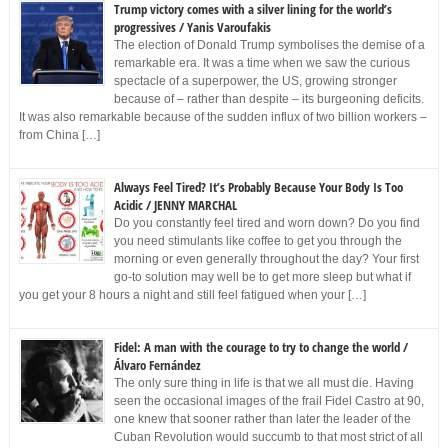
Trump victory comes with a silver lining for the world’s
progressives / Yanis Varoufakis
The election of Donald Trump symbolises the demise of a
remarkable era. It was a time when we saw the curious
spectacle of a superpower, the US, growing stronger
because of – rather than despite – its burgeoning deficits.
It was also remarkable because of the sudden influx of two billion workers –
from China […]
Always Feel Tired? It’s Probably Because Your Body Is Too
Acidic / JENNY MARCHAL
Do you constantly feel tired and worn down? Do you find
you need stimulants like coffee to get you through the
morning or even generally throughout the day? Your first
go-to solution may well be to get more sleep but what if
you get your 8 hours a night and still feel fatigued when your […]
Fidel: A man with the courage to try to change the world /
Álvaro Fernández
The only sure thing in life is that we all must die. Having
seen the occasional images of the frail Fidel Castro at 90,
one knew that sooner rather than later the leader of the
Cuban Revolution would succumb to that most strict of all