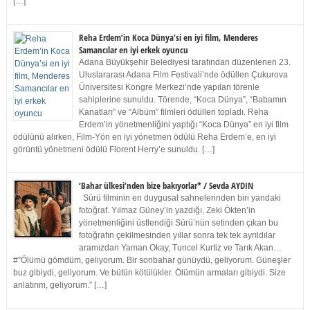
[…]
Reha Erdem’in Koca Dünya’si en iyi film, Menderes
Samancılar en iyi erkek oyuncu
Adana Büyükşehir Belediyesi tarafından düzenlenen 23.
Uluslararası Adana Film Festivali’nde ödüllen Çukurova
Üniversitesi Kongre Merkezi’nde yapılan törenle
sahiplerine sunuldu. Törende, “Koca Dünya”, “Babamın
Kanatları” ve “Albüm” filmleri ödülleri topladı. Reha
Erdem’in yönetmenliğini yaptığı “Koca Dünya” en iyi film
ödülünü alırken, Film-Yön en iyi yönetmen ödülü Reha Erdem’e, en iyi
görüntü yönetmeni ödülü Florent Herry’e sunuldu. […]
‘Bahar ülkesi’nden bize bakıyorlar* / Sevda AYDIN
Sürü filminin en duygusal sahnelerinden biri yandaki
fotoğraf. Yılmaz Güney’in yazdığı, Zeki Ökten’in
yönetmenliğini üstlendiği Sürü’nün setinden çıkan bu
fotoğrafın çekilmesinden yıllar sonra tek tek ayrıldılar
aramızdan Yaman Okay, Tuncel Kurtiz ve Tarık Akan…
#”Ölümü gömdüm, geliyorum. Bir sonbahar günüydü, geliyorum. Güneşler
buz gibiydi, geliyorum. Ve bütün kötülükler. Ölümün armaları gibiydi. Size
anlatırım, geliyorum.” […]