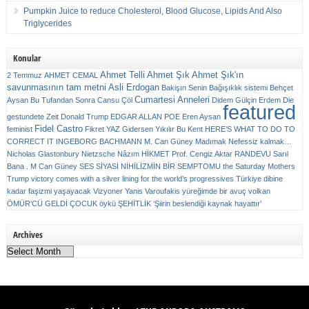
Pumpkin Juice to reduce Cholesterol, Blood Glucose, Lipids And Also
Triglycerides
Konular
Ahmet Telli
Ahmet Şık
Ahmet Şık'ın
2 Temmuz
AHMET CEMAL
savunmasının tam metni
Asli Erdogan
Bakişın Senin
Bağışıklık sistemi
Behçet
Cumartesi Anneleri
Aysan
Bu Tufandan Sonra
Cansu Çöl
Didem Gülçin Erdem
Die
featured
gestundete Zeit
Donald Trump
EDGAR ALLAN POE
Eren Aysan
Fidel Castro
feminist
Fikret YAZ
Gidersen Yıkılır Bu Kent
HERE’S WHAT TO DO TO
CORRECT IT
INGEBORG BACHMANN
M. Can Güney
Madımak
Nefessiz kalmak…
Nicholas Glastonbury
Nietzsche
Nâzım HİKMET
Prof. Cengiz Aktar
RANDEVU
Sarıl
Bana . M Can Güney
SES
SİYASİ NİHİLİZMİN BİR SEMPTOMU
the Saturday Mothers
Trump victory comes with a silver lining for the world’s progressives
Türkiye dibine
kadar faşizmi yaşayacak
Vizyoner
Yanis Varoufakis
yüreğimde bir avuç volkan
ÖMÜR'CÜ GELDİ ÇOCUK
öykü
ŞEHİTLİK
‘Şiirin beslendiği kaynak hayattır’
Archives
Archives