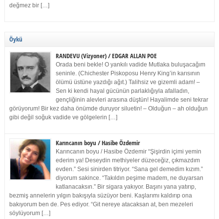
değmez bir […]
Öykü
RANDEVU (Vizyoner) / EDGAR ALLAN POE
Orada beni bekle! O yankılı vadide Mutlaka buluşacağım
seninle. (Chichester Piskoposu Henry King’in karısının
ölümü üstüne yazdığı ağıt.) Talihsiz ve gizemli adam! –
Sen ki kendi hayal gücünün parlaklığıyla afalladın,
gençliğinin alevleri arasına düştün! Hayalimde seni tekrar
görüyorum! Bir kez daha önümde duruyor siluetin! – Olduğun – ah olduğun
gibi değil soğuk vadide ve gölgelerin […]
Karıncanın boyu / Hasibe Özdemir
Karıncanın boyu / Hasibe Özdemir “Şişirdin içimi yemin
ederim ya! Deseydin methiyeler düzeceğiz, çıkmazdım
evden.” Sesi sinirden titriyor. “Sana gel demedim kızım.”
diyorum sakince. “Takıldın peşime madem, ne duyarsan
katlanacaksın.” Bir sigara yakıyor. Başını yana yatırıp,
bezmiş annelerin yılgın bakışıyla süzüyor beni. Kaşlarımı kaldırıp ona
bakıyorum ben de. Pes ediyor. “Git nereye atacaksan at, ben mezeleri
söylüyorum […]