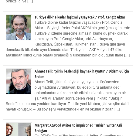
birlikteliği ve […]
Türkiye dibine kadar faşizmi yaşayacak / Prof. Cengiz Aktar
Türkiye dibine kadar faşizmi yaşayacak / Prof. Cengiz
Aktar – Söyleşi : Yeter Polat AKPM’nin geçtiğimiz günlerde
Türkiye’yi izleme sürecine almasını küme düşmek olarak
tanımlayan Prof. Cengiz Aktar, artık Azerbaycan,
Kırgızistan, Özbekistan, Türkmenistan, Rusya gibi gayri
demokratik ülkelerle aynı kümede olan Türkiye’nin AKPM üyesi 47 ülke
arasından ikinci küme olarak sıraladığı 9 ülkesinden biri olduğunu ifade […]
Ahmet Telli: ‘Şiirin beslendiği kaynak hayattır’ / Didem Gülçin
Erdem
Ahmet Telli, şiirin tümüyle duygu ya da düşünceden
oluşmadığını vurgulayan, bu edebi türü anlama değil
anlamlandırma üzerine bir etkinlik olarak tanımlayan bir
şair. Altı yıl aradan sonra gelen yeni şiir kitabı “Bakışın
Senin” ile de bunu yeniden kanıtlıyor. Telli ile yeni kitabını, şiiri ve şiire dahil
hayatı konuştuk. – Bu söyleşiyi yeryüzündeki en iyi okurlarınızdan […]
Margaret Atwood writes to imprisoned Turkish writer Asli
Erdoğan