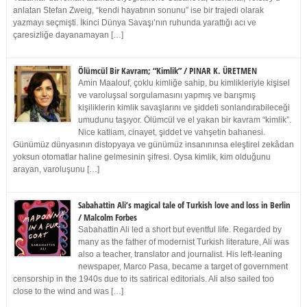
anlatan Stefan Zweig, “kendi hayatının sonunu” ise bir trajedi olarak
yazmayı seçmişti. İkinci Dünya Savaşı’nın ruhunda yarattığı acı ve
çaresizliğe dayanamayan […]
Ölümcül Bir Kavram; “Kimlik” / PINAR K. ÜRETMEN
Amin Maalouf, çoklu kimliğe sahip, bu kimlikleriyle kişisel
ve varoluşsal sorgulamasını yapmış ve barışmış
kişiliklerin kimlik savaşlarını ve şiddeti sonlandırabileceği
umudunu taşıyor. Ölümcül ve el yakan bir kavram “kimlik”.
Nice katliam, cinayet, şiddet ve vahşetin bahanesi.
Günümüz dünyasının distopyaya ve günümüz insanınınsa eleştirel zekâdan
yoksun otomatlar haline gelmesinin şifresi. Oysa kimlik, kim olduğunu
arayan, varoluşunu […]
Sabahattin Ali’s magical tale of Turkish love and loss in Berlin
/ Malcolm Forbes
Sabahattin Ali led a short but eventful life. Regarded by
many as the father of modernist Turkish literature, Ali was
also a teacher, translator and journalist. His left-leaning
newspaper, Marco Pasa, became a target of government
censorship in the 1940s due to its satirical editorials. Ali also sailed too
close to the wind and was […]