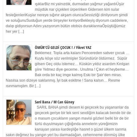
ışıklarBiz mi yalnızdık, durmadan yağmur yağardıÜşür
müydük nar çiçekleri ürperirken Gidersen kim sular
fesleğenleriKuşlar nereye sığınır akşam oluncaSessizliği dinliyorum şimdi
ve soluğunuSustuğun yerde birşeyler kırılıyorBekleyiş diyorum caddelere,
dalıp gidiyorsun Adını yazıyorum bütün otobüs duraklarınaÖpüştüğümüz
her yer […]
ÖMÜR’CÜ GELDİ ÇOCUK ! / Fikret YAZ
Beklemez. Topla arta kalanı Pencereden satıver çocuk …
Kuytu köşe söz verilmişler Süründürür öldürmez. Süpür
gitsen Geç oldu istemez… Küskün yıldız asardım Kırılgan
şiire Yetmez diye geceme.. Unutma ! Çıkın et heybeme…
Bak orda bir kaç imge kalmış Eski bir Şair’den miras.
Nasılsa son dizeye saklanmış. İyi bak eskitme ! Sana kalsın… Resme
ısınmamıştım. Bir […]
Sarıl Bana / M Can Güney
SARIL BANA şimdi desem ki geçecek bu yaşananlar da
geçecek geriye bir tek seni sevdiğim kalacak bende bir de
o masum çocukların yangın mavisi gözleri belki bir de bir
türlü duyulmayan çığlığında annelerin yüreğimizin
kanayan yarası kardeşliğe hasret o güzel ülkem sanma
sakın değmez bu yangın yeri bu darmadağan, cehenneme dönmüş ülke