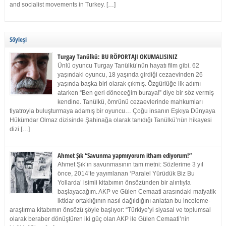
and socialist movements in Turkey. […]
Söyleşi
Turgay Tanülkü: BU RÖPORTAJI OKUMALISINIZ
Ünlü oyuncu Turgay Tanülkü’nün hayatı film gibi. 62
yaşındaki oyuncu, 18 yaşında girdiği cezaevinden 26
yaşında başka biri olarak çıkmış. Özgürlüğe ilk adımı
atarken “Ben geri döneceğim buraya!” diye bir söz vermiş
kendine. Tanülkü, ömrünü cezaevlerinde mahkumları
tiyatroyla buluşturmaya adamış bir oyuncu… Çoğu insanın Eşkıya Dünyaya
Hükümdar Olmaz dizisinde Şahinağa olarak tanıdığı Tanülkü’nün hikayesi
dizi […]
Ahmet Şık “Savunma yapmıyorum itham ediyorum!”
Ahmet Şık’ın savunmasının tam metni: Sözlerime 3 yıl
önce, 2014’te yayımlanan ‘Paralel Yürüdük Biz Bu
Yollarda’ isimli kitabımın önsözünden bir alıntıyla
başlayacağım. AKP ve Gülen Cemaati arasındaki mafyatik
iktidar ortaklığının nasıl dağıldığını anlatan bu inceleme-
araştırma kitabımın önsözü şöyle başlıyor: “Türkiye’yi siyasal ve toplumsal
olarak beraber dönüştüren iki güç olan AKP ile Gülen Cemaati’nin