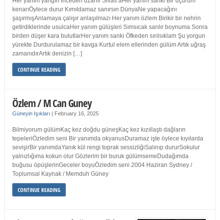
Her yanım yangın İnceden uzanır Sivas’aHer yanım sanki Bir uçurum
kenarıÖylece durur Kımıldamaz sanırsın DünyaNe yapacağını
şaşırmışAnlamaya çalışır anlaşılmazı Her yanım özlem Birikir bir nehrin
getirdiklerinde usulcaHer yanım gülüşleri Sımsıcak sarılır boynuma Sonra
birden düşer kara bulutlarHer yanım sanki Öfkeden sırılsıklam Şu yorgun
yürekte Durdurulamaz bir kavga Kurtul elem ellerinden gülüm Artık uğraş
zamanıdırArtık denizin […]
CONTINUE READING
Özlem / M Can Guney
Güneyin Işıkları
|
February 16, 2025
Bilmiyorum gülümKaç kez doğdu güneşKaç kez kızıllaştı dağların
tepeleriÖzledim seni Bir yanımda okyanusDuramaz işte öylece kıyılarda
sevişirBir yanımdaYanık kül rengi toprak sessizliğiSalınıp dururSokulur
yalnızlığıma kokun olur Gözlerim bir buruk gülümsemeDudağımda
buğusu öpüşlerinGeceler boyuÖzledim seni 2004 Haziran Sydney /
Toplumsal Kaynak / Memduh Güney
CONTINUE READING