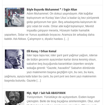
Böyle Buyurdu Muhammet * / Ergür Altan
Adım Muhammet. On dokuz yaşındayım. Atık kağıtlar
topluyorum ve Kızılay`dan Ulus`a kadar üç kez yürüyerek
gidip geliyorum her gün. Beş arkadaşımla kalıyorum iki
göz odalı bir evde. Onlar atık kağıt toplamıyor; Mevlüt
inşaatta çalışıyor mesela, Hüseyin halde hamallık
yaparken, Sidar ve Yunus ayakkabı boyacısı. Aramıza bir arkadaş daha
katıldı. Adı Abbas. Çalışmıyor o, diyaliz hastası. […]
Elli Kuruş / Orhan Kemal
İster lapa lapa kar, ister şarıl şarıl yağmur yağsın, isterse
de bütün gecenin ayazından karlar dona kesmiş olsun,
sabahın beş buçuğunda karanlıkları ürperten sesiyle
sokağa girerdi: “Gazete, havadiis!” Sabahın dördünde
yazı makinemin başına geçtiğim için, bu ses, bu kara,
yağmura, ayaza kafa tutan bu canlı, bu pırıl pırıl ses beni yazı makinemin
başında bulurdu. Gazete […]
Hişt, Hişt! / Sait Faik ABASIYANIK
Yürüyordum. Yürüdükçe de açılıyordum. Evden kızgın
çıkmıştım. Belki de tıraş bıçağına sinirlenmiştim. Olur, olur!