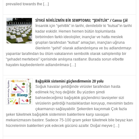
prevailed towards the […]
SİYASİ NİHİLİZMİN BİR SEMPTOMU; “ŞEHİTLİK” / Cansu Çöl
İnsanlık için “şehitlik” in tarihi, denilebilir ki “kutsal”ın tarihi
kadar eskidir. Hemen hemen bütün toplumlarda
birbirinden farklı ideolojiler, inançlar ve hatta meslek
grupları tarafından “kutsal” amaçları, inançları uğruna
ölenlerin “şehit” olarak adlandırılışına ve bu adlandırmayı
yapanlar tarafından bu ölüm vakalarının sembolik olarak sahiplenilip bir
“şehadet mertebesi” içerisinde anılışına rastlanır. Burada sorun elbette
hayatını kaybedenlerin adlandırılması […]
Bağışıklık sistemini güçlendirmenin 20 yolu
Soğuk havalar geldiğinde virüsler tarafından hasta
edilmek hiç hoş değildir. Bu yüzden şimdi
bahsedeceğimiz bağışıklık güçlendirici tavsiyeler sizi
virüslerin getirdiği hastalıklardan koruyup, mevsimin tadını
çıkarmanızı sağlayabilir. Şekerden kaçınmak Çok fazla
şeker tüketmek bağışıklık sisteminin bakterilere karşı savaşan
mekanizmasını bastırır. Sadece 75-100 gram şeker tüketmek bile beyaz kan
hücrelerinin bakterileri yok edecek gücünü azaltır. Doğal meyve […]