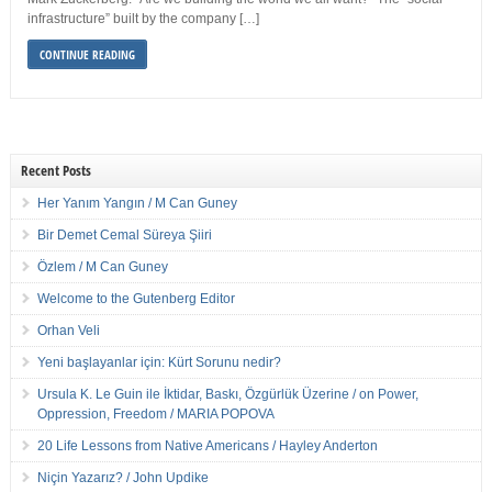
infrastructure” built by the company […]
CONTINUE READING
Recent Posts
Her Yanım Yangın / M Can Guney
Bir Demet Cemal Süreya Şiiri
Özlem / M Can Guney
Welcome to the Gutenberg Editor
Orhan Veli
Yeni başlayanlar için: Kürt Sorunu nedir?
Ursula K. Le Guin ile İktidar, Baskı, Özgürlük Üzerine / on Power,
Oppression, Freedom / MARIA POPOVA
20 Life Lessons from Native Americans / Hayley Anderton
Niçin Yazarız? / John Updike