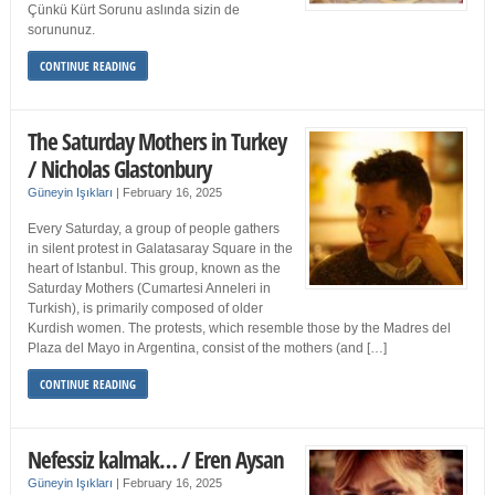
Çünkü Kürt Sorunu aslında sizin de
sorununuz.
CONTINUE READING
The Saturday Mothers in Turkey
/ Nicholas Glastonbury
Güneyin Işıkları
|
February 16, 2025
Every Saturday, a group of people gathers
in silent protest in Galatasaray Square in the
heart of Istanbul. This group, known as the
Saturday Mothers (Cumartesi Anneleri in
Turkish), is primarily composed of older
Kurdish women. The protests, which resemble those by the Madres del
Plaza del Mayo in Argentina, consist of the mothers (and […]
CONTINUE READING
Nefessiz kalmak… / Eren Aysan
Güneyin Işıkları
|
February 16, 2025