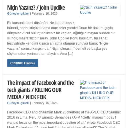
Niçin Yazarız? / John Updike
Güneyin Işıkları
|
February 16, 2025
Bir kurşunkalemi düşünün. Ne kadar sessiz,
hünerli, narin, küçüktür ama mucizeler yaratır! Onun bir dokunuşuyla
dünyalar vücut bulur; tehlikesiz bir kaplan, ağırlığı olmayan buharlı bir
silindir, masrafsız bir saray. John Updike Konu başlığım, bu sanat
festivalinde kendimi kısaca anlatma olanağı sunuyor bana; “Niçin
yazarız,” sorusu karşısında, “Niçin olmasın,” demeli ve başka şey
söylemeden yerime oturmalıydım. Ama […]
CONTINUE READING
The impact of Facebook and the
tech giants / KILLING OUR
MEDIA / NICK FEIK
Güneyin Işıkları
|
February 16, 2025
Facebook CEO and chairman Mark Zuckerberg at the APEC CEO Summit
2016 in Lima, Peru. © Ernesto Benavides / AFP / Getty Images “Today I
want to focus on the most important question of all,” wrote Facebook CEO
Mark Zuckerberg. “Are we building the world we all want?” The “social