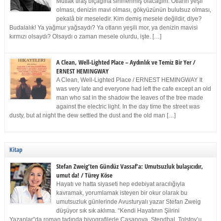
Mutlak tıraş bıçağına sinirlenmiş olacağım. Otların yeşil
olması, denizin mavi olması, gökyüzünün bulutsuz olması,
pekalâ bir meseledir. Kim demiş mesele değildir, diye?
Budalalık! Ya yağmur yağsaydı? Ya otların yeşili mor, ya denizin mavisi
kırmızı olsaydı? Olsaydı o zaman mesele olurdu, işte. […]
A Clean, Well-Lighted Place – Aydınlık ve Temiz Bir Yer /
ERNEST HEMINGWAY
A Clean, Well-Lighted Place / ERNEST HEMINGWAY It
was very late and everyone had left the cafe except an old
man who sat in the shadow the leaves of the tree made
against the electric light. In the day time the street was
dusty, but at night the dew settled the dust and the old man […]
Kitap
Stefan Zweig’ten Gündüz Vassaf’a: Umutsuzluk bulaşıcıdır,
umut da! / Türey Köse
Hayatı ve hatta siyaseti hep edebiyat aracılığıyla
kavramak, yorumlamak isteyen bir okur olarak bu
umutsuzluk günlerinde Avusturyalı yazar Stefan Zweig
düşüyor sık sık aklıma. “Kendi Hayatının Şiirini
Yazanlar”da roman tadında biyografilerle Casanova, Stendhal, Tolstoy’u