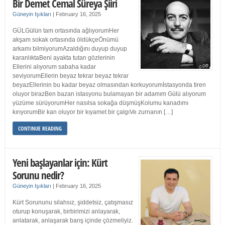
Bir Demet Cemal Süreya Şiiri
Güneyin Işıkları
|
February 16, 2025
GÜLGülün tam ortasında ağlıyorumHer
akşam sokak ortasında öldükçeÖnümü
arkamı bilmiyorumAzaldığını duyup duyup
karanlıktaBeni ayakta tutan gözlerinin
Ellerini alıyorum sabaha kadar
seviyorumEllerin beyaz tekrar beyaz tekrar
beyazEllerinin bu kadar beyaz olmasından korkuyorumİstasyonda tiren
oluyor birazBen bazan istasyonu bulamayan bir adamım Gülü alıyorum
yüzüme sürüyorumHer nasılsa sokağa düşmüşKolumu kanadımı
kırıyorumBir kan oluyor bir kıyamet bir çalgıVe zurnanın […]
CONTINUE READING
Yeni başlayanlar için: Kürt
Sorunu nedir?
Güneyin Işıkları
|
February 16, 2025
Kürt Sorununu silahsız, şiddetsiz, çatışmasız
oturup konuşarak, birbirimizi anlayarak,
anlatarak, anlaşarak barış içinde çözmeliyiz.