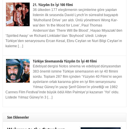
21. Yüzyılın En İyi 100 Filmi
36 ülkeden 177 eleştirmenin seçimlerine göre yapılan
listenin ilk sırasında David Lynch’in sürrealist başyapıtı
‘Mulholland Drive’ yer aldı. Ünlü yönetmeni Wong Kar-
wai’den ‘In the Mood for Love’, Paul Thomas
Anderson’dan ‘There Will Be Blood’, Hayao Miyazaki’den
‘Spirited Away’ ve Richard Linklater’dan ‘Boyhood’ izledi. Listeye
Türkiye’den senaryosunu Ercan Kesal, Ebru Ceylan ve Nuri Bilgi Ceylan’ın
kaleme […]
Türkiye Sinemasında Yüzyılın En İyi 40 Filmi
Edebiyat dergisi Notos sinema ve edebiyat dünyasından
383 önemli ismine Türkiye sinemasının en iyi 40 filmini
sordu. Toplam 287 film içinden ‘Yüzyılın 40 Filmi’ni seçen
aydınların ortak kararına göre en iyi film senaryosunu
Yılmaz Güney’in yazıp Şerif Gören’in yönettiği ve 1982
Cannes Film Festival’inde büyük ödül Altın Palmiye’yi kazanan ‘Yol’ oldu.
Listede Yılmaz Güney’in 3 […]
Son Eklenenler