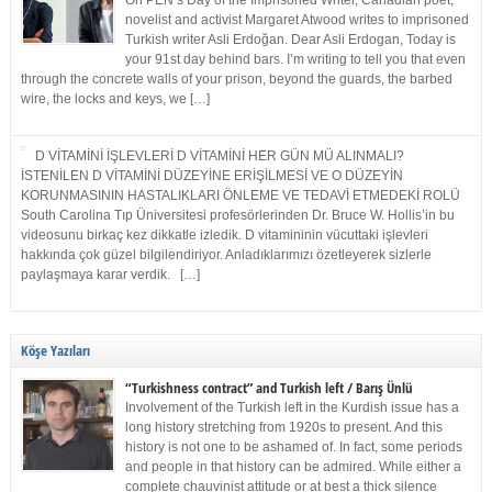
On PEN’s Day of the Imprisoned Writer, Canadian poet,
novelist and activist Margaret Atwood writes to imprisoned
Turkish writer Asli Erdoğan. Dear Asli Erdogan, Today is
your 91st day behind bars. I’m writing to tell you that even
through the concrete walls of your prison, beyond the guards, the barbed
wire, the locks and keys, we […]
D VİTAMİNİ İŞLEVLERİ D VİTAMİNİ HER GÜN MÜ ALINMALI?
İSTENİLEN D VİTAMİNİ DÜZEYİNE ERİŞİLMESİ VE O DÜZEYİN
KORUNMASININ HASTALIKLARI ÖNLEME VE TEDAVİ ETMEDEKİ ROLÜ
South Carolina Tıp Üniversitesi profesörlerinden Dr. Bruce W. Hollis’in bu
videosunu birkaç kez dikkatle izledik. D vitamininin vücuttaki işlevleri
hakkında çok güzel bilgilendiriyor. Anladıklarımızı özetleyerek sizlerle
paylaşmaya karar verdik. […]
Köşe Yazıları
“Turkishness contract” and Turkish left / Barış Ünlü
Involvement of the Turkish left in the Kurdish issue has a
long history stretching from 1920s to present. And this
history is not one to be ashamed of. In fact, some periods
and people in that history can be admired. While either a
complete chauvinist attitude or at best a thick silence