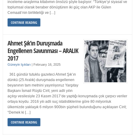
inceleme-araştırma kitabımın önsözü şöyle başlıyor: “Türkiye’yi siyasal ve
toplumsal olarak beraber dönüştüren iki güç olan AKP ile Gülen
Cemaati’nin birlikteliği ve […]
CONTINUE READING
Ahmet Şık’ın Duruşmada
Engellenen Savunması – ARALIK
2017
Güneyin Işıkları
|
February 16, 2025
361 gündür tutuklu gazeteci Ahmet Şık’ın
dünkü (25 Aralık) duruşmada engellenen
beyanının tam metnini yayınlıyoruz Yargıtay
Başkanı İsmail Rüştü Cirit, yeni adli yılın
açılışı vesilesiyle 23 Kasım 2017’de yaptığı konuşmada çok çarpıcı veriler
ortaya koydu. 2016 yılı adli suç istatistiklerine göre 80 milyonluk
ülkemizde yaklaşık 6 milyon 900bin şüpheli bulunduğunu açıklayan Cirit;
“Demek ki […]
CONTINUE READING