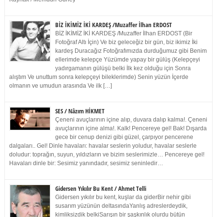
BİZ İKİMİZ İKİ KARDEŞ /Muzaffer İlhan ERDOST
BİZ İKİMİZ İKİ KARDEŞ /Muzaffer İlhan ERDOST (Bir
Fotoğraf Altı İçin) Ve biz geleceğiz bir gün, biz ikimiz İki
kardeş Duracağız Fotoğrafımızda durduğumuz gibi Benim
ellerimde kelepçe Yüzümde yapay bir gülüş (Kelepçeyi
yadırgamanın gülüşü belki İlk kez olduğu için Sonra
alıştım Ve unuttum sonra kelepçeyi bileklerimde) Senin yüzün İçerde
olmanın ve umudun arasında Ve ilk […]
SES / Nâzım HİKMET
Çeneni avuçlarının içine alıp, duvara dalıp kalma!. Çeneni
avuçlarının içine alma!. Kalk! Pencereye gel! Bak! Dışarda
gece bir cenup denizi gibi güzel, çarpıyor pencerene
dalgaları.. Gel! Dinle havaları: havalar seslerin yoludur, havalar seslerle
doludur: toprağın, suyun, yıldızların ve bizim seslerimizle… Pencereye gel!
Havaları dinle bir: Sesimiz yanındadır, sesimiz seninledir…
Gidersen Yıkılır Bu Kent / Ahmet Telli
Gidersen yıkılır bu kent, kuşlar da giderBir nehir gibi
susarım yüzünün deltasındaYanlış adreslerdeydik,
kimliksizdik belkiSarışın bir şaşkınlık olurdu bütün