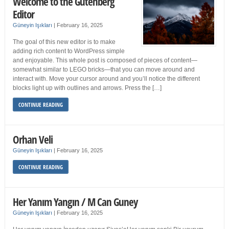
Welcome to the Gutenberg
Editor
Güneyin Işıkları
|
February 16, 2025
The goal of this new editor is to make
adding rich content to WordPress simple
and enjoyable. This whole post is composed of pieces of content—
somewhat similar to LEGO bricks—that you can move around and
interact with. Move your cursor around and you’ll notice the different
blocks light up with outlines and arrows. Press the […]
CONTINUE READING
Orhan Veli
Güneyin Işıkları
|
February 16, 2025
CONTINUE READING
Her Yanım Yangın / M Can Guney
Güneyin Işıkları
|
February 16, 2025