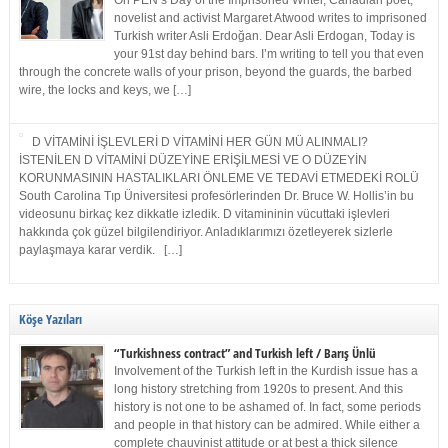
On PEN’s Day of the Imprisoned Writer, Canadian poet,
novelist and activist Margaret Atwood writes to imprisoned
Turkish writer Asli Erdoğan. Dear Asli Erdogan, Today is
your 91st day behind bars. I’m writing to tell you that even
through the concrete walls of your prison, beyond the guards, the barbed
wire, the locks and keys, we […]
D VİTAMİNİ İŞLEVLERİ D VİTAMİNİ HER GÜN MÜ ALINMALI?
İSTENİLEN D VİTAMİNİ DÜZEYİNE ERİŞİLMESİ VE O DÜZEYİN
KORUNMASININ HASTALIKLARI ÖNLEME VE TEDAVİ ETMEDEKİ ROLÜ
South Carolina Tıp Üniversitesi profesörlerinden Dr. Bruce W. Hollis’in bu
videosunu birkaç kez dikkatle izledik. D vitamininin vücuttaki işlevleri
hakkında çok güzel bilgilendiriyor. Anladıklarımızı özetleyerek sizlerle
paylaşmaya karar verdik. […]
Köşe Yazıları
“Turkishness contract” and Turkish left / Barış Ünlü
Involvement of the Turkish left in the Kurdish issue has a
long history stretching from 1920s to present. And this
history is not one to be ashamed of. In fact, some periods
and people in that history can be admired. While either a
complete chauvinist attitude or at best a thick silence