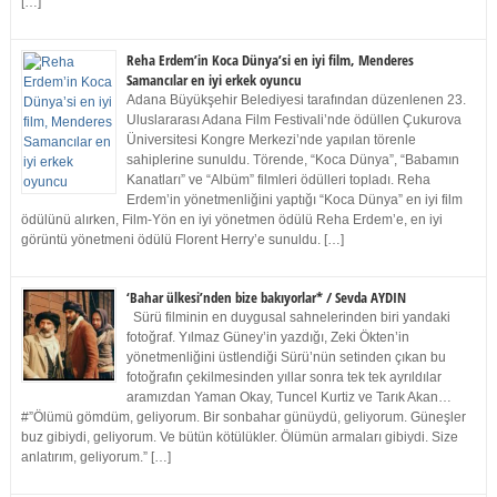
[…]
Reha Erdem’in Koca Dünya’si en iyi film, Menderes
Samancılar en iyi erkek oyuncu
Adana Büyükşehir Belediyesi tarafından düzenlenen 23.
Uluslararası Adana Film Festivali’nde ödüllen Çukurova
Üniversitesi Kongre Merkezi’nde yapılan törenle
sahiplerine sunuldu. Törende, “Koca Dünya”, “Babamın
Kanatları” ve “Albüm” filmleri ödülleri topladı. Reha
Erdem’in yönetmenliğini yaptığı “Koca Dünya” en iyi film
ödülünü alırken, Film-Yön en iyi yönetmen ödülü Reha Erdem’e, en iyi
görüntü yönetmeni ödülü Florent Herry’e sunuldu. […]
‘Bahar ülkesi’nden bize bakıyorlar* / Sevda AYDIN
Sürü filminin en duygusal sahnelerinden biri yandaki
fotoğraf. Yılmaz Güney’in yazdığı, Zeki Ökten’in
yönetmenliğini üstlendiği Sürü’nün setinden çıkan bu
fotoğrafın çekilmesinden yıllar sonra tek tek ayrıldılar
aramızdan Yaman Okay, Tuncel Kurtiz ve Tarık Akan…
#”Ölümü gömdüm, geliyorum. Bir sonbahar günüydü, geliyorum. Güneşler
buz gibiydi, geliyorum. Ve bütün kötülükler. Ölümün armaları gibiydi. Size
anlatırım, geliyorum.” […]