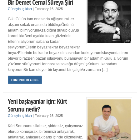
Bir Demet Cemal Süreya Şiiri
Güneyin Işıkları
|
February 16, 2025
GÜLGülün tam ortasında ağlıyorumHer
akşam sokak ortasında öldükçeÖnümü
arkamı bilmiyorumAzaldığını duyup duyup
karanlıktaBeni ayakta tutan gözlerinin
Ellerini alıyorum sabaha kadar
seviyorumEllerin beyaz tekrar beyaz tekrar
beyazEllerinin bu kadar beyaz olmasından korkuyorumİstasyonda tiren
oluyor birazBen bazan istasyonu bulamayan bir adamım Gülü alıyorum
yüzüme sürüyorumHer nasılsa sokağa düşmüşKolumu kanadımı
kırıyorumBir kan oluyor bir kıyamet bir çalgıVe zurnanın […]
CONTINUE READING
Yeni başlayanlar için: Kürt
Sorunu nedir?
Güneyin Işıkları
|
February 16, 2025
Kürt Sorununu silahsız, şiddetsiz, çatışmasız
oturup konuşarak, birbirimizi anlayarak,
anlatarak, anlaşarak barış içinde çözmeliyiz.