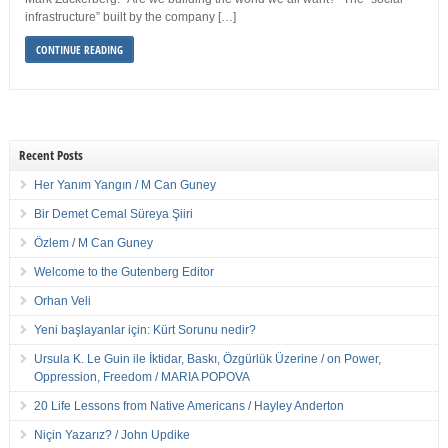
infrastructure” built by the company […]
CONTINUE READING
Recent Posts
Her Yanım Yangın / M Can Guney
Bir Demet Cemal Süreya Şiiri
Özlem / M Can Guney
Welcome to the Gutenberg Editor
Orhan Veli
Yeni başlayanlar için: Kürt Sorunu nedir?
Ursula K. Le Guin ile İktidar, Baskı, Özgürlük Üzerine / on Power,
Oppression, Freedom / MARIA POPOVA
20 Life Lessons from Native Americans / Hayley Anderton
Niçin Yazarız? / John Updike