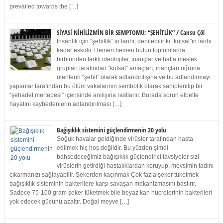
prevailed towards the […]
SİYASİ NİHİLİZMİN BİR SEMPTOMU; “ŞEHİTLİK” / Cansu Çöl
İnsanlık için “şehitlik” in tarihi, denilebilir ki “kutsal”ın tarihi
kadar eskidir. Hemen hemen bütün toplumlarda
birbirinden farklı ideolojiler, inançlar ve hatta meslek
grupları tarafından “kutsal” amaçları, inançları uğruna
ölenlerin “şehit” olarak adlandırılışına ve bu adlandırmayı
yapanlar tarafından bu ölüm vakalarının sembolik olarak sahiplenilip bir
“şehadet mertebesi” içerisinde anılışına rastlanır. Burada sorun elbette
hayatını kaybedenlerin adlandırılması […]
Bağışıklık sistemini güçlendirmenin 20 yolu
Soğuk havalar geldiğinde virüsler tarafından hasta
edilmek hiç hoş değildir. Bu yüzden şimdi
bahsedeceğimiz bağışıklık güçlendirici tavsiyeler sizi
virüslerin getirdiği hastalıklardan koruyup, mevsimin tadını
çıkarmanızı sağlayabilir. Şekerden kaçınmak Çok fazla şeker tüketmek
bağışıklık sisteminin bakterilere karşı savaşan mekanizmasını bastırır.
Sadece 75-100 gram şeker tüketmek bile beyaz kan hücrelerinin bakterileri
yok edecek gücünü azaltır. Doğal meyve […]