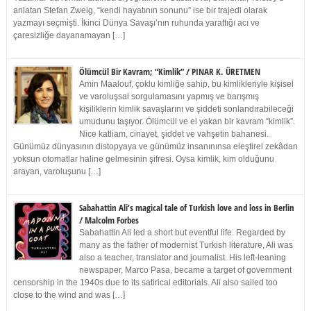
anlatan Stefan Zweig, “kendi hayatının sonunu” ise bir trajedi olarak
yazmayı seçmişti. İkinci Dünya Savaşı’nın ruhunda yarattığı acı ve
çaresizliğe dayanamayan […]
Ölümcül Bir Kavram; “Kimlik” / PINAR K. ÜRETMEN
Amin Maalouf, çoklu kimliğe sahip, bu kimlikleriyle kişisel
ve varoluşsal sorgulamasını yapmış ve barışmış
kişiliklerin kimlik savaşlarını ve şiddeti sonlandırabileceği
umudunu taşıyor. Ölümcül ve el yakan bir kavram “kimlik”.
Nice katliam, cinayet, şiddet ve vahşetin bahanesi.
Günümüz dünyasının distopyaya ve günümüz insanınınsa eleştirel zekâdan
yoksun otomatlar haline gelmesinin şifresi. Oysa kimlik, kim olduğunu
arayan, varoluşunu […]
Sabahattin Ali’s magical tale of Turkish love and loss in Berlin
/ Malcolm Forbes
Sabahattin Ali led a short but eventful life. Regarded by
many as the father of modernist Turkish literature, Ali was
also a teacher, translator and journalist. His left-leaning
newspaper, Marco Pasa, became a target of government
censorship in the 1940s due to its satirical editorials. Ali also sailed too
close to the wind and was […]