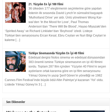
21. Yüzyılın En İyi 100 Filmi
36 ülkeden 177 eleştirmenin seçimlerine göre yapılan
listenin ilk sırasında David Lynch’in sürrealist başyapıtı
‘Mulholland Drive’ yer aldı. Ünlü yönetmeni Wong Kar-
wai’den ‘In the Mood for Love’, Paul Thomas
Anderson’dan ‘There Will Be Blood’, Hayao Miyazaki’den
‘Spirited Away’ ve Richard Linklater’dan ‘Boyhood’ izledi. Listeye
Türkiye’den senaryosunu Ercan Kesal, Ebru Ceylan ve Nuri Bilgi Ceylan’ın
kaleme […]
Türkiye Sinemasında Yüzyılın En İyi 40 Filmi
Edebiyat dergisi Notos sinema ve edebiyat dünyasından
383 önemli ismine Türkiye sinemasının en iyi 40 filmini
sordu. Toplam 287 film içinden ‘Yüzyılın 40 Filmi’ni seçen
aydınların ortak kararına göre en iyi film senaryosunu
Yılmaz Güney’in yazıp Şerif Gören’in yönettiği ve 1982
Cannes Film Festival’inde büyük ödül Altın Palmiye’yi kazanan ‘Yol’ oldu.
Listede Yılmaz Güney’in 3 […]
Son Eklenenler