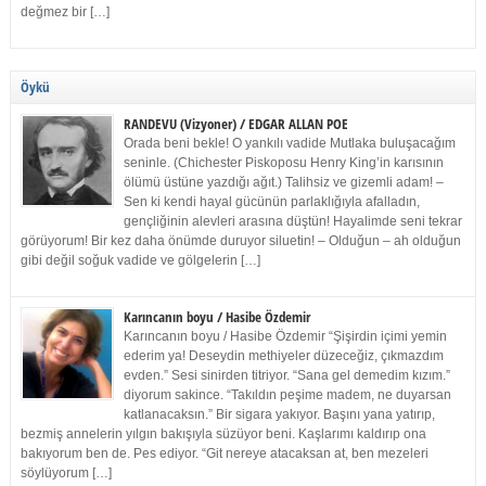
değmez bir […]
Öykü
RANDEVU (Vizyoner) / EDGAR ALLAN POE
Orada beni bekle! O yankılı vadide Mutlaka buluşacağım
seninle. (Chichester Piskoposu Henry King’in karısının
ölümü üstüne yazdığı ağıt.) Talihsiz ve gizemli adam! –
Sen ki kendi hayal gücünün parlaklığıyla afalladın,
gençliğinin alevleri arasına düştün! Hayalimde seni tekrar
görüyorum! Bir kez daha önümde duruyor siluetin! – Olduğun – ah olduğun
gibi değil soğuk vadide ve gölgelerin […]
Karıncanın boyu / Hasibe Özdemir
Karıncanın boyu / Hasibe Özdemir “Şişirdin içimi yemin
ederim ya! Deseydin methiyeler düzeceğiz, çıkmazdım
evden.” Sesi sinirden titriyor. “Sana gel demedim kızım.”
diyorum sakince. “Takıldın peşime madem, ne duyarsan
katlanacaksın.” Bir sigara yakıyor. Başını yana yatırıp,
bezmiş annelerin yılgın bakışıyla süzüyor beni. Kaşlarımı kaldırıp ona
bakıyorum ben de. Pes ediyor. “Git nereye atacaksan at, ben mezeleri
söylüyorum […]