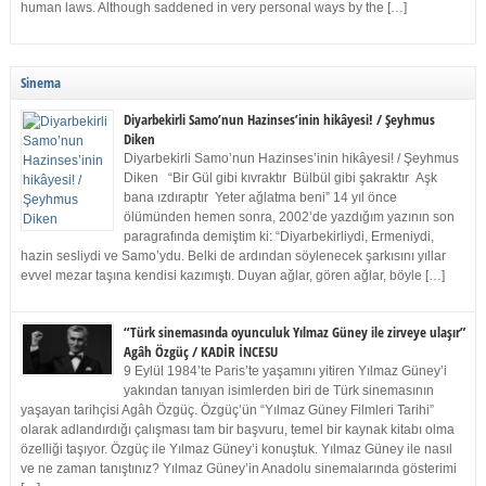
human laws. Although saddened in very personal ways by the […]
Sinema
Diyarbekirli Samo’nun Hazinses’inin hikâyesi! / Şeyhmus
Diken
Diyarbekirli Samo’nun Hazinses’inin hikâyesi! / Şeyhmus
Diken “Bir Gül gibi kıvraktır Bülbül gibi şakraktır Aşk
bana ızdıraptır Yeter ağlatma beni” 14 yıl önce
ölümünden hemen sonra, 2002’de yazdığım yazının son
paragrafında demiştim ki: “Diyarbekirliydi, Ermeniydi,
hazin sesliydi ve Samo’ydu. Belki de ardından söylenecek şarkısını yıllar
evvel mezar taşına kendisi kazımıştı. Duyan ağlar, gören ağlar, böyle […]
“Türk sinemasında oyunculuk Yılmaz Güney ile zirveye ulaşır”
Agâh Özgüç / KADİR İNCESU
9 Eylül 1984’te Paris’te yaşamını yitiren Yılmaz Güney’i
yakından tanıyan isimlerden biri de Türk sinemasının
yaşayan tarihçisi Agâh Özgüç. Özgüç’ün “Yılmaz Güney Filmleri Tarihi”
olarak adlandırdığı çalışması tam bir başvuru, temel bir kaynak kitabı olma
özelliği taşıyor. Özgüç ile Yılmaz Güney’i konuştuk. Yılmaz Güney ile nasıl
ve ne zaman tanıştınız? Yılmaz Güney’in Anadolu sinemalarında gösterimi