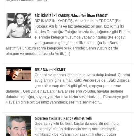
BİZ İKİMİZ İKİ KARDEŞ /Muzaffer İlhan ERDOST
BİZ İKİMİZ İKİ KARDEŞ /Muzaffer İlhan ERDOST (Bir
Fotoğraf Altı İçin) Ve biz geleceğiz bir gün, biz ikimiz İki
kardeş Duracağız Fotoğrafımızda durduğumuz gibi Benim
ellerimde kelepçe Yüzümde yapay bir gülüş (Kelepçeyi
yadırgamanın gülüşü belki İlk kez olduğu için Sonra
alıştım Ve unuttum sonra kelepçeyi bileklerimde) Senin yüzün İçerde
olmanın ve umudun arasında Ve ilk […]
SES / Nâzım HİKMET
Çeneni avuçlarının içine alıp, duvara dalıp kalma!. Çeneni
avuçlarının içine alma!. Kalk! Pencereye gel! Bak! Dışarda
gece bir cenup denizi gibi güzel, çarpıyor pencerene
dalgaları.. Gel! Dinle havaları: havalar seslerin yoludur, havalar seslerle
doludur: toprağın, suyun, yıldızların ve bizim seslerimizle… Pencereye gel!
Havaları dinle bir: Sesimiz yanındadır, sesimiz seninledir…
Gidersen Yıkılır Bu Kent / Ahmet Telli
Gidersen yıkılır bu kent, kuşlar da giderBir nehir gibi
susarım yüzünün deltasındaYanlış adreslerdeydik,
kimliksizdik belkiSarışın bir şaşkınlık olurdu bütün