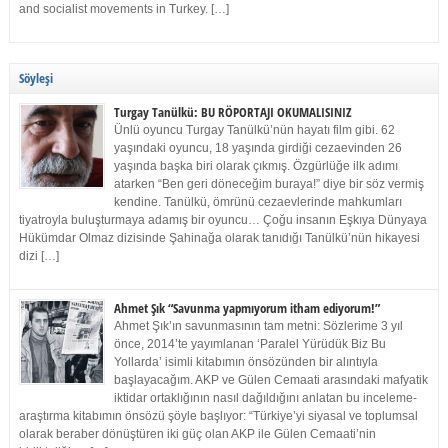
and socialist movements in Turkey. […]
Söyleşi
Turgay Tanülkü: BU RÖPORTAJI OKUMALISINIZ
Ünlü oyuncu Turgay Tanülkü’nün hayatı film gibi. 62
yaşındaki oyuncu, 18 yaşında girdiği cezaevinden 26
yaşında başka biri olarak çıkmış. Özgürlüğe ilk adımı
atarken “Ben geri döneceğim buraya!” diye bir söz vermiş
kendine. Tanülkü, ömrünü cezaevlerinde mahkumları
tiyatroyla buluşturmaya adamış bir oyuncu… Çoğu insanın Eşkıya Dünyaya
Hükümdar Olmaz dizisinde Şahinağa olarak tanıdığı Tanülkü’nün hikayesi
dizi […]
Ahmet Şık “Savunma yapmıyorum itham ediyorum!”
Ahmet Şık’ın savunmasının tam metni: Sözlerime 3 yıl
önce, 2014’te yayımlanan ‘Paralel Yürüdük Biz Bu
Yollarda’ isimli kitabımın önsözünden bir alıntıyla
başlayacağım. AKP ve Gülen Cemaati arasındaki mafyatik
iktidar ortaklığının nasıl dağıldığını anlatan bu inceleme-
araştırma kitabımın önsözü şöyle başlıyor: “Türkiye’yi siyasal ve toplumsal
olarak beraber dönüştüren iki güç olan AKP ile Gülen Cemaati’nin