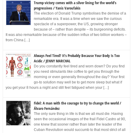
Trump victory comes with a silver lining for the world’s
progressives / Yanis Varoufakis
The election of Donald Trump symbolises the demise of a
remarkable era. It was a time when we saw the curious
spectacle of a superpower, the US, growing stronger
because of – rather than despite – its burgeoning deficits.
It was also remarkable because of the sudden influx of two billion workers –
from China […]
Always Feel Tired? It’s Probably Because Your Body Is Too
Acidic / JENNY MARCHAL
Do you constantly feel tired and worn down? Do you find
you need stimulants like coffee to get you through the
morning or even generally throughout the day? Your first
go-to solution may well be to get more sleep but what if
you get your 8 hours a night and still feel fatigued when your […]
Fidel: A man with the courage to try to change the world /
Álvaro Fernández
The only sure thing in life is that we all must die. Having
seen the occasional images of the frail Fidel Castro at 90,
one knew that sooner rather than later the leader of the
Cuban Revolution would succumb to that most strict of all