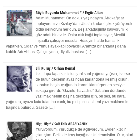
Böyle Buyurdu Muhammet * / Ergür Altan
Adım Muhammet. On dokuz yaşındayım. Atık kağıtlar
topluyorum ve Kızılay`dan Ulus`a kadar üç kez yürüyerek
gidip geliyorum her gün. Beş arkadaşımla kalıyorum iki
göz odalı bir evde. Onlar atık kağıt toplamıyor; Mevlüt
inşaatta çalışıyor mesela, Hüseyin halde hamallık
yaparken, Sidar ve Yunus ayakkabı boyacısı. Aramıza bir arkadaş daha
katıldı. Adı Abbas. Çalışmıyor o, diyaliz hastası. […]
Elli Kuruş / Orhan Kemal
İster lapa lapa kar, ister şarıl şarıl yağmur yağsın, isterse
de bütün gecenin ayazından karlar dona kesmiş olsun,
sabahın beş buçuğunda karanlıkları ürperten sesiyle
sokağa girerdi: “Gazete, havadiis!” Sabahın dördünde
yazı makinemin başına geçtiğim için, bu ses, bu kara,
yağmura, ayaza kafa tutan bu canlı, bu pırıl pırıl ses beni yazı makinemin
başında bulurdu. Gazete […]
Hişt, Hişt! / Sait Faik ABASIYANIK
Yürüyordum. Yürüdükçe de açılıyordum. Evden kızgın
çıkmıştım. Belki de tıraş bıçağına sinirlenmiştim. Olur, olur!