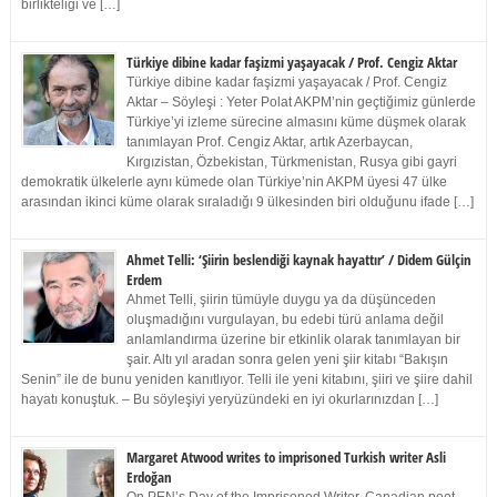
birlikteliği ve […]
Türkiye dibine kadar faşizmi yaşayacak / Prof. Cengiz Aktar
Türkiye dibine kadar faşizmi yaşayacak / Prof. Cengiz
Aktar – Söyleşi : Yeter Polat AKPM’nin geçtiğimiz günlerde
Türkiye’yi izleme sürecine almasını küme düşmek olarak
tanımlayan Prof. Cengiz Aktar, artık Azerbaycan,
Kırgızistan, Özbekistan, Türkmenistan, Rusya gibi gayri
demokratik ülkelerle aynı kümede olan Türkiye’nin AKPM üyesi 47 ülke
arasından ikinci küme olarak sıraladığı 9 ülkesinden biri olduğunu ifade […]
Ahmet Telli: ‘Şiirin beslendiği kaynak hayattır’ / Didem Gülçin
Erdem
Ahmet Telli, şiirin tümüyle duygu ya da düşünceden
oluşmadığını vurgulayan, bu edebi türü anlama değil
anlamlandırma üzerine bir etkinlik olarak tanımlayan bir
şair. Altı yıl aradan sonra gelen yeni şiir kitabı “Bakışın
Senin” ile de bunu yeniden kanıtlıyor. Telli ile yeni kitabını, şiiri ve şiire dahil
hayatı konuştuk. – Bu söyleşiyi yeryüzündeki en iyi okurlarınızdan […]
Margaret Atwood writes to imprisoned Turkish writer Asli
Erdoğan