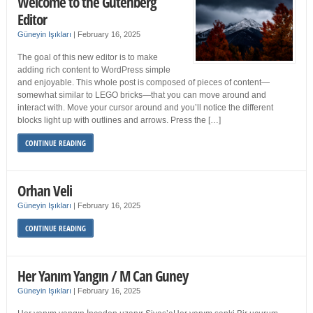
Welcome to the Gutenberg
Editor
Güneyin Işıkları
|
February 16, 2025
The goal of this new editor is to make
adding rich content to WordPress simple
and enjoyable. This whole post is composed of pieces of content—
somewhat similar to LEGO bricks—that you can move around and
interact with. Move your cursor around and you’ll notice the different
blocks light up with outlines and arrows. Press the […]
CONTINUE READING
Orhan Veli
Güneyin Işıkları
|
February 16, 2025
CONTINUE READING
Her Yanım Yangın / M Can Guney
Güneyin Işıkları
|
February 16, 2025