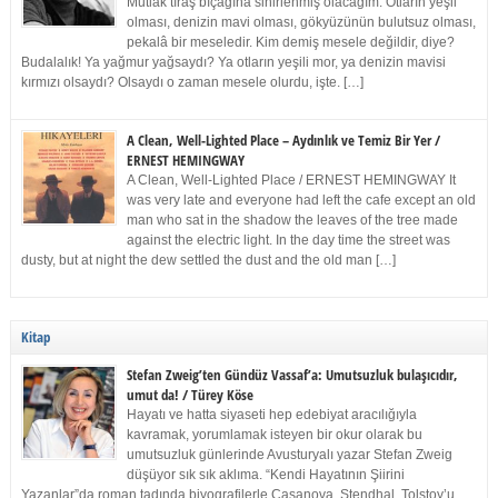
Mutlak tıraş bıçağına sinirlenmiş olacağım. Otların yeşil
olması, denizin mavi olması, gökyüzünün bulutsuz olması,
pekalâ bir meseledir. Kim demiş mesele değildir, diye?
Budalalık! Ya yağmur yağsaydı? Ya otların yeşili mor, ya denizin mavisi
kırmızı olsaydı? Olsaydı o zaman mesele olurdu, işte. […]
A Clean, Well-Lighted Place – Aydınlık ve Temiz Bir Yer /
ERNEST HEMINGWAY
A Clean, Well-Lighted Place / ERNEST HEMINGWAY It
was very late and everyone had left the cafe except an old
man who sat in the shadow the leaves of the tree made
against the electric light. In the day time the street was
dusty, but at night the dew settled the dust and the old man […]
Kitap
Stefan Zweig’ten Gündüz Vassaf’a: Umutsuzluk bulaşıcıdır,
umut da! / Türey Köse
Hayatı ve hatta siyaseti hep edebiyat aracılığıyla
kavramak, yorumlamak isteyen bir okur olarak bu
umutsuzluk günlerinde Avusturyalı yazar Stefan Zweig
düşüyor sık sık aklıma. “Kendi Hayatının Şiirini
Yazanlar”da roman tadında biyografilerle Casanova, Stendhal, Tolstoy’u