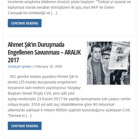
inceleme-araştırma kitabımın önsözü şöyle başlıyor: “Türkiye’yi siyasal ve
toplumsal olarak beraber dönüştüren iki güç olan AKP ile Gülen
Cemaati’nin birlikteliği ve […]
CONTINUE READING
Ahmet Şık’ın Duruşmada
Engellenen Savunması – ARALIK
2017
Güneyin Işıkları
|
February 16, 2025
361 gündür tutuklu gazeteci Ahmet Şık’ın
dünkü (25 Aralık) duruşmada engellenen
beyanının tam metnini yayınlıyoruz Yargıtay
Başkanı İsmail Rüştü Cirit, yeni adli yılın
açılışı vesilesiyle 23 Kasım 2017’de yaptığı konuşmada çok çarpıcı veriler
ortaya koydu. 2016 yılı adli suç istatistiklerine göre 80 milyonluk
ülkemizde yaklaşık 6 milyon 900bin şüpheli bulunduğunu açıklayan Cirit;
“Demek ki […]
CONTINUE READING