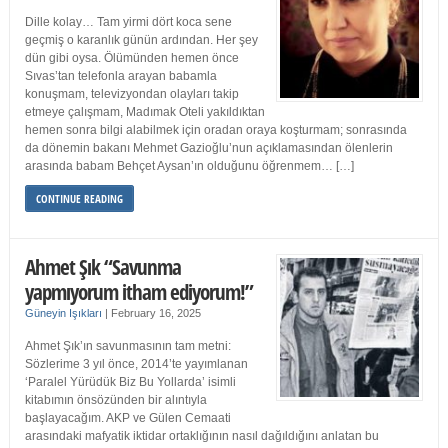
Dille kolay… Tam yirmi dört koca sene
geçmiş o karanlık günün ardından. Her şey
dün gibi oysa. Ölümünden hemen önce
Sıvas’tan telefonla arayan babamla
konuşmam, televizyondan olayları takip
etmeye çalışmam, Madımak Oteli yakıldıktan
hemen sonra bilgi alabilmek için oradan oraya koşturmam; sonrasında
da dönemin bakanı Mehmet Gazioğlu’nun açıklamasından ölenlerin
arasında babam Behçet Aysan’ın olduğunu öğrenmem… […]
CONTINUE READING
Ahmet Şık “Savunma
yapmıyorum itham ediyorum!”
Güneyin Işıkları
|
February 16, 2025
Ahmet Şık’ın savunmasının tam metni:
Sözlerime 3 yıl önce, 2014’te yayımlanan
‘Paralel Yürüdük Biz Bu Yollarda’ isimli
kitabımın önsözünden bir alıntıyla
başlayacağım. AKP ve Gülen Cemaati
arasındaki mafyatik iktidar ortaklığının nasıl dağıldığını anlatan bu