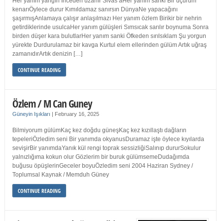
Her yanım yangın İnceden uzanır Sivas’aHer yanım sanki Bir uçurum
kenarıÖylece durur Kımıldamaz sanırsın DünyaNe yapacağını
şaşırmışAnlamaya çalışır anlaşılmazı Her yanım özlem Birikir bir nehrin
getirdiklerinde usulcaHer yanım gülüşleri Sımsıcak sarılır boynuma Sonra
birden düşer kara bulutlarHer yanım sanki Öfkeden sırılsıklam Şu yorgun
yürekte Durdurulamaz bir kavga Kurtul elem ellerinden gülüm Artık uğraş
zamanıdırArtık denizin […]
CONTINUE READING
Özlem / M Can Guney
Güneyin Işıkları
|
February 16, 2025
Bilmiyorum gülümKaç kez doğdu güneşKaç kez kızıllaştı dağların
tepeleriÖzledim seni Bir yanımda okyanusDuramaz işte öylece kıyılarda
sevişirBir yanımdaYanık kül rengi toprak sessizliğiSalınıp dururSokulur
yalnızlığıma kokun olur Gözlerim bir buruk gülümsemeDudağımda
buğusu öpüşlerinGeceler boyuÖzledim seni 2004 Haziran Sydney /
Toplumsal Kaynak / Memduh Güney
CONTINUE READING