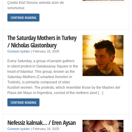
Çünkü Kürt Sorunu aslında sizin de
sorununuz.
CONTINUE READING
The Saturday Mothers in Turkey
/ Nicholas Glastonbury
Güneyin Işıkları
|
February 16, 2025
Every Saturday, a group of people gathers
in silent protest in Galatasaray Square in the
heart of Istanbul. This group, known as the
Saturday Mothers (Cumartesi Anneleri in
Turkish), is primarily composed of older
Kurdish women. The protests, which resemble those by the Madres del
Plaza del Mayo in Argentina, consist of the mothers (and […]
CONTINUE READING
Nefessiz kalmak… / Eren Aysan
Güneyin Işıkları
|
February 16, 2025