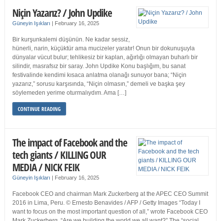
Niçin Yazarız? / John Updike
Güneyin Işıkları
|
February 16, 2025
Bir kurşunkalemi düşünün. Ne kadar sessiz,
hünerli, narin, küçüktür ama mucizeler yaratır! Onun bir dokunuşuyla
dünyalar vücut bulur; tehlikesiz bir kaplan, ağırlığı olmayan buharlı bir
silindir, masrafsız bir saray. John Updike Konu başlığım, bu sanat
festivalinde kendimi kısaca anlatma olanağı sunuyor bana; “Niçin
yazarız,” sorusu karşısında, “Niçin olmasın,” demeli ve başka şey
söylemeden yerime oturmalıydım. Ama […]
CONTINUE READING
The impact of Facebook and the
tech giants / KILLING OUR
MEDIA / NICK FEIK
Güneyin Işıkları
|
February 16, 2025
Facebook CEO and chairman Mark Zuckerberg at the APEC CEO Summit
2016 in Lima, Peru. © Ernesto Benavides / AFP / Getty Images “Today I
want to focus on the most important question of all,” wrote Facebook CEO
Mark Zuckerberg. “Are we building the world we all want?” The “social