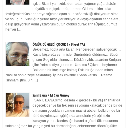
ışıklarBiz mi yalnızdık, durmadan yağmur yağardıÜşür
müydük nar çiçekleri ürperirken Gidersen kim sular
fesleğenleriKuşlar nereye sığınır akşam oluncaSessizliği dinliyorum şimdi
ve soluğunuSustuğun yerde birşeyler kırılıyorBekleyiş diyorum caddelere,
dalıp gidiyorsun Adını yazıyorum bütün otobüs duraklarınaÖpüştüğümüz
her yer […]
ÖMÜR’CÜ GELDİ ÇOCUK ! / Fikret YAZ
Beklemez. Topla arta kalanı Pencereden satıver çocuk …
Kuytu köşe söz verilmişler Süründürür öldürmez. Süpür
gitsen Geç oldu istemez… Küskün yıldız asardım Kırılgan
şiire Yetmez diye geceme.. Unutma ! Çıkın et heybeme…
Bak orda bir kaç imge kalmış Eski bir Şair’den miras.
Nasılsa son dizeye saklanmış. İyi bak eskitme ! Sana kalsın… Resme
ısınmamıştım. Bir […]
Sarıl Bana / M Can Güney
SARIL BANA şimdi desem ki geçecek bu yaşananlar da
geçecek geriye bir tek seni sevdiğim kalacak bende bir de
o masum çocukların yangın mavisi gözleri belki bir de bir
türlü duyulmayan çığlığında annelerin yüreğimizin
kanayan yarası kardeşliğe hasret o güzel ülkem sanma
sakın değmez bu yangın yeri bu darmadağan, cehenneme dönmüş ülke