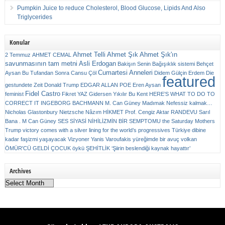
Pumpkin Juice to reduce Cholesterol, Blood Glucose, Lipids And Also
Triglycerides
Konular
Ahmet Telli
Ahmet Şık
Ahmet Şık'ın
2 Temmuz
AHMET CEMAL
savunmasının tam metni
Asli Erdogan
Bakişın Senin
Bağışıklık sistemi
Behçet
Cumartesi Anneleri
Aysan
Bu Tufandan Sonra
Cansu Çöl
Didem Gülçin Erdem
Die
featured
gestundete Zeit
Donald Trump
EDGAR ALLAN POE
Eren Aysan
Fidel Castro
feminist
Fikret YAZ
Gidersen Yıkılır Bu Kent
HERE’S WHAT TO DO TO
CORRECT IT
INGEBORG BACHMANN
M. Can Güney
Madımak
Nefessiz kalmak…
Nicholas Glastonbury
Nietzsche
Nâzım HİKMET
Prof. Cengiz Aktar
RANDEVU
Sarıl
Bana . M Can Güney
SES
SİYASİ NİHİLİZMİN BİR SEMPTOMU
the Saturday Mothers
Trump victory comes with a silver lining for the world’s progressives
Türkiye dibine
kadar faşizmi yaşayacak
Vizyoner
Yanis Varoufakis
yüreğimde bir avuç volkan
ÖMÜR'CÜ GELDİ ÇOCUK
öykü
ŞEHİTLİK
‘Şiirin beslendiği kaynak hayattır’
Archives
Archives