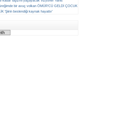
ne kadar faşizmi yaşayacak
Vizyoner
Yanis
üreğimde bir avuç volkan
ÖMÜR'CÜ GELDİ ÇOCUK
LİK
‘Şiirin beslendiği kaynak hayattır’