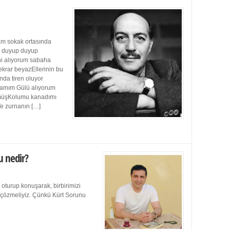
m sokak ortasında
ı duyup duyup
ini alıyorum sabaha
ekrar beyazEllerinin bu
da tiren oluyor
damım Gülü alıyorum
müşKolumu kanadımı
Ve zurnanın […]
u nedir?
 oturup konuşarak, birbirimizi
e çözmeliyiz. Çünkü Kürt Sorunu