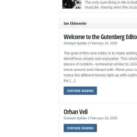
more sleep but what if you get your 8 hours a
The only sure thing in life is tha
and still feel fatigued when your […]
must die. Having seen the occa
images of the frail Fidel Castro 
one knew that sooner rather than later the lea
the Cuban Revolution would succumb to that
Son Eklenenler
strict of all human laws. Although saddened i
personal ways by the […]
Welcome to the Gutenberg Edito
Güneyin Işıkları
|
February 16, 2025
The goal of this new editor is to make adding
WordPress simple and enjoyable. This whol
pieces of content—somewhat similar to LEG
move around and interact with. Move your cu
notice the different blocks light up with outl
the […]
CONTINUE READING
Orhan Veli
Güneyin Işıkları
|
February 16, 2025
CONTINUE READING