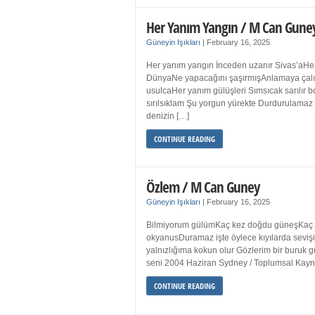
Her Yanım Yangın / M Can Gune
Güneyin Işıkları
|
February 16, 2025
Her yanım yangın İnceden uzanır Sivas’aHer
DünyaNe yapacağını şaşırmışAnlamaya çalışır
usulcaHer yanım gülüşleri Sımsıcak sarılır
sırılsıklam Şu yorgun yürekte Durdurulamaz 
denizin […]
CONTINUE READING
Özlem / M Can Guney
Güneyin Işıkları
|
February 16, 2025
Bilmiyorum gülümKaç kez doğdu güneşKaç kez
okyanusDuramaz işte öylece kıyılarda sevişi
yalnızlığıma kokun olur Gözlerim bir bur
seni 2004 Haziran Sydney / Toplumsal Ka
CONTINUE READING