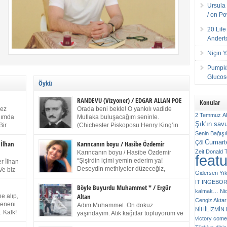
Ursula 
/ on P
20 Lif
Andert
Niçin 
Pumpki
Glucose
Öykü
RANDEVU (Vizyoner) / EDGAR ALLAN POE
Konular
kez
Orada beni bekle! O yankılı vadide
2 Temmuz
A
anımda
Mutlaka buluşacağım seninle.
Şık'ın sav
Bir
(Chichester Piskoposu Henry King’in
ıp
karısının ölümü üstüne yazdığı ağıt.)
Senin
Bağışı
m bir
Talihsiz ve gizemli adam! – Sen ki kendi hayal
Cumarte
Çöl
 İlhan
Karıncanın boyu / Hasibe Özdemir
gücünün parlaklığıyla afalladın, gençliğinin alevleri
Zeit
Donald 
Karıncanın boyu / Hasibe Özdemir
feat
ziran
arasına düştün! Hayalimde seni tekrar görüyorum!
“Şişirdin içimi yemin ederim ya!
r İlhan
Bir kez daha önümde duruyor siluetin! – Olduğun –
Deseydin methiyeler düzeceğiz,
Ve biz
Gidersen Yık
ah olduğun gibi değil soğuk vadide ve gölgelerin […]
çıkmazdım evden.” Sesi sinirden
 kardeş
IT
INGEBO
titriyor. “Sana gel demedim kızım.” diyorum sakince.
Benim
Böyle Buyurdu Muhammet * / Ergür
kalmak…
Ni
“Takıldın peşime madem, ne duyarsan
Altan
e alıp,
Cengiz Aktar
katlanacaksın.” Bir sigara yakıyor. Başını yana yatırıp,
 olduğu
Çeneni
Adım Muhammet. On dokuz
bezmiş annelerin yılgın bakışıyla süzüyor beni.
NİHİLİZMİ
. Kalk!
yaşındayım. Atık kağıtlar topluyorum ve
Kaşlarımı kaldırıp ona bakıyorum ben de. Pes ediyor.
victory comes
ışarda
Kızılay`dan Ulus`a kadar üç kez
“Git nereye atacaksan at, ben mezeleri söylüyorum