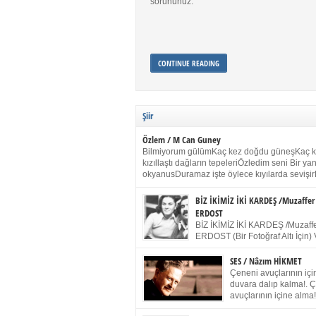
sorununuz.
CONTINUE READING
Şiir
Özlem / M Can Guney
Bilmiyorum gülümKaç kez doğdu güneşKaç 
kızıllaştı dağların tepeleriÖzledim seni Bir y
okyanusDuramaz işte öylece kıyılarda sevişir
yanımdaYanık kül rengi toprak sessizliğiSalın
dururSokulur yalnızlığıma kokun olur Gözleri
BİZ İKİMİZ İKİ KARDEŞ /Muzaffer
buruk gülümsemeDudağımda buğusu
ERDOST
öpüşlerinGeceler boyuÖzledim seni 2004 Ha
BİZ İKİMİZ İKİ KARDEŞ /Muzaffe
Sydney / Toplumsal Kaynak / Memduh Güney
ERDOST (Bir Fotoğraf Altı İçin) 
geleceğiz bir gün, biz ikimiz İki
Duracağız Fotoğrafımızda durduğumuz gibi 
SES / Nâzım HİKMET
ellerimde kelepçe Yüzümde yapay bir gülüş
Çeneni avuçlarının için
(Kelepçeyi yadırgamanın gülüşü belki İlk kez
duvara dalıp kalma!. 
için Sonra alıştım Ve unuttum sonra kelepçeyi
avuçlarının içine alma!
bileklerimde) Senin yüzün İçerde olmanın ve
Pencereye gel! Bak! D
umudun arasında Ve ilk […]