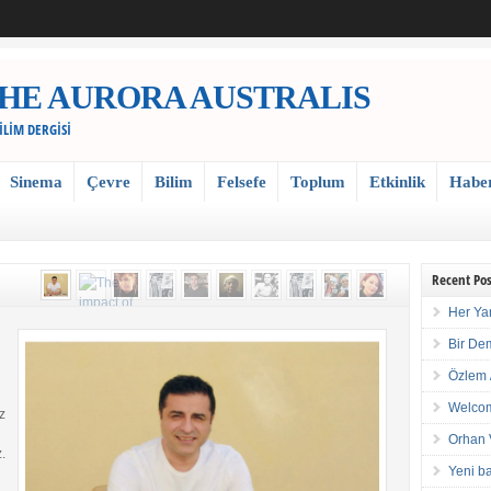
 / THE AURORA AUSTRALIS
BİLİM DERGİSİ
Sinema
Çevre
Bilim
Felsefe
Toplum
Etkinlik
Habe
Recent Pos
Her Ya
Bir De
Özlem 
Welcom
z
Orhan 
.
Yeni ba