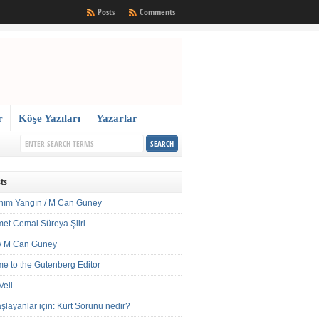
Posts
Comments
r
Köşe Yazıları
Yazarlar
ts
nım Yangın / M Can Guney
met Cemal Süreya Şiiri
/ M Can Guney
e to the Gutenberg Editor
Veli
şlayanlar için: Kürt Sorunu nedir?