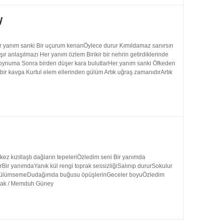
y
 yanım sanki Bir uçurum kenarıÖylece durur Kımıldamaz sanırsın
 anlaşılmazı Her yanım özlem Birikir bir nehrin getirdiklerinde
 boynuma Sonra birden düşer kara bulutlarHer yanım sanki Öfkeden
bir kavga Kurtul elem ellerinden gülüm Artık uğraş zamanıdırArtık
 kızıllaştı dağların tepeleriÖzledim seni Bir yanımda
rBir yanımdaYanık kül rengi toprak sessizliğiSalınıp dururSokulur
uk gülümsemeDudağımda buğusu öpüşlerinGeceler boyuÖzledim
ynak / Memduh Güney