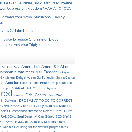
K. Le Guin ile İktidar, Baskı, Özgürlük Üzerine
ower, Oppression, Freedom / MARIA POPOVA
e Lessons from Native Americans / Hayley
on
Yazarız? / John Updike
n Juice to reduce Cholesterol, Blood
, Lipids And Also Triglycerides
Ahmet Telli
Ahmet Şık
Ahmet
HMET CEMAL
unmasının tam metni
Asli Erdogan
Bakişın
klık sistemi
Behçet Aysan
Bu Tufandan Sonra
Cansu
si Anneleri
Didem Gülçin Erdem
Die gestundete
Trump
EDGAR ALLAN POE
Eren Aysan
ured
Fidel Castro
feminist
Fikret YAZ
ılır Bu Kent
HERE’S WHAT TO DO TO CORRECT
RG BACHMANN
M. Can Güney
Madımak
Nefessiz
cholas Glastonbury
Nietzsche
Nâzım HİKMET
Prof.
RANDEVU
Sarıl Bana . M Can Güney
SES
SİYASİ
N BİR SEMPTOMU
the Saturday Mothers
Trump
 with a silver lining for the world’s progressives