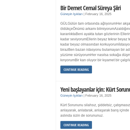
Bir Demet Cemal Süreya Şiiri
Güneyin Işıkları
|
February 16, 2025
GÜLGülün tam ortasında ağlıyorumHer akşa
öldükçeÖnümü arkamı bilmiyorumAzaldığın
karanlıktaBeni ayakta tutan gözlerinin Eller
kadar seviyorumEllerin beyaz tekrar beyaz t
kadar beyaz olmasından korkuyorumİstasyon
birazBen bazan istasyonu bulamayan bir a
yüzüme sürüyorumHer nasılsa sokağa düş
kırıyorumBir kan oluyor bir kıyamet bir çalgı
CONTINUE READING
Yeni başlayanlar için: Kürt Sorun
Güneyin Işıkları
|
February 16, 2025
Kürt Sorununu silahsız, şiddetsiz, çatışmasız
anlayarak, anlatarak, anlaşarak barış içind
aslında sizin de sorununuz.
CONTINUE READING