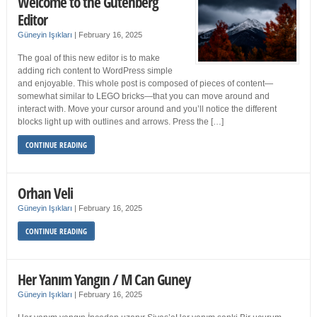
Welcome to the Gutenberg
Editor
Güneyin Işıkları
|
February 16, 2025
The goal of this new editor is to make
adding rich content to WordPress simple
and enjoyable. This whole post is composed of pieces of content—
somewhat similar to LEGO bricks—that you can move around and
interact with. Move your cursor around and you’ll notice the different
blocks light up with outlines and arrows. Press the […]
CONTINUE READING
Orhan Veli
Güneyin Işıkları
|
February 16, 2025
CONTINUE READING
Her Yanım Yangın / M Can Guney
Güneyin Işıkları
|
February 16, 2025