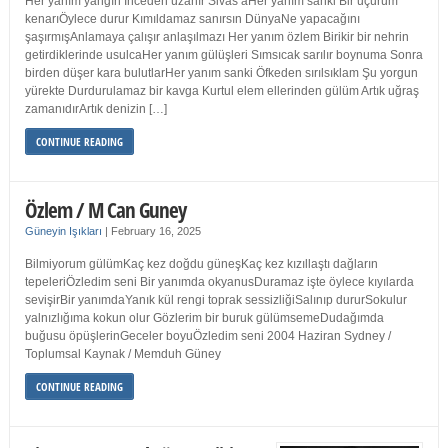
Her yanım yangın İnceden uzanır Sivas’aHer yanım sanki Bir uçurum
kenarıÖylece durur Kımıldamaz sanırsın DünyaNe yapacağını
şaşırmışAnlamaya çalışır anlaşılmazı Her yanım özlem Birikir bir nehrin
getirdiklerinde usulcaHer yanım gülüşleri Sımsıcak sarılır boynuma Sonra
birden düşer kara bulutlarHer yanım sanki Öfkeden sırılsıklam Şu yorgun
yürekte Durdurulamaz bir kavga Kurtul elem ellerinden gülüm Artık uğraş
zamanıdırArtık denizin […]
CONTINUE READING
Özlem / M Can Guney
Güneyin Işıkları
|
February 16, 2025
Bilmiyorum gülümKaç kez doğdu güneşKaç kez kızıllaştı dağların
tepeleriÖzledim seni Bir yanımda okyanusDuramaz işte öylece kıyılarda
sevişirBir yanımdaYanık kül rengi toprak sessizliğiSalınıp dururSokulur
yalnızlığıma kokun olur Gözlerim bir buruk gülümsemeDudağımda
buğusu öpüşlerinGeceler boyuÖzledim seni 2004 Haziran Sydney /
Toplumsal Kaynak / Memduh Güney
CONTINUE READING