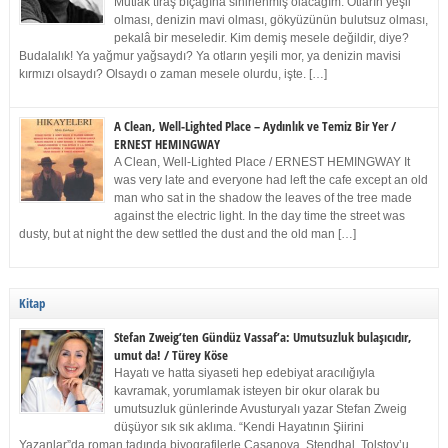
Mutlak tıraş bıçağına sinirlenmiş olacağım. Otların yeşil
olması, denizin mavi olması, gökyüzünün bulutsuz olması,
pekalâ bir meseledir. Kim demiş mesele değildir, diye?
Budalalık! Ya yağmur yağsaydı? Ya otların yeşili mor, ya denizin mavisi
kırmızı olsaydı? Olsaydı o zaman mesele olurdu, işte. […]
A Clean, Well-Lighted Place – Aydınlık ve Temiz Bir Yer /
ERNEST HEMINGWAY
A Clean, Well-Lighted Place / ERNEST HEMINGWAY It
was very late and everyone had left the cafe except an old
man who sat in the shadow the leaves of the tree made
against the electric light. In the day time the street was
dusty, but at night the dew settled the dust and the old man […]
Kitap
Stefan Zweig’ten Gündüz Vassaf’a: Umutsuzluk bulaşıcıdır,
umut da! / Türey Köse
Hayatı ve hatta siyaseti hep edebiyat aracılığıyla
kavramak, yorumlamak isteyen bir okur olarak bu
umutsuzluk günlerinde Avusturyalı yazar Stefan Zweig
düşüyor sık sık aklıma. “Kendi Hayatının Şiirini
Yazanlar”da roman tadında biyografilerle Casanova, Stendhal, Tolstoy’u