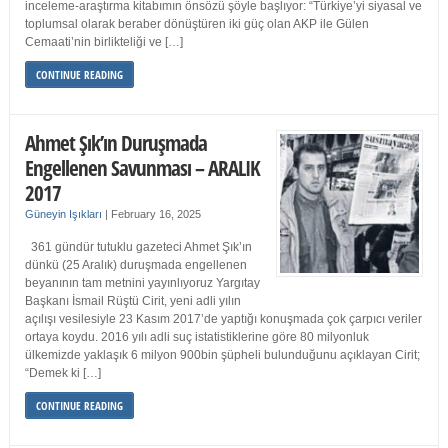
inceleme-araştırma kitabımın önsözü şöyle başlıyor: “Türkiye’yi siyasal ve
toplumsal olarak beraber dönüştüren iki güç olan AKP ile Gülen
Cemaati’nin birlikteliği ve […]
CONTINUE READING
Ahmet Şık’ın Duruşmada
Engellenen Savunması – ARALIK
2017
Güneyin Işıkları
|
February 16, 2025
361 gündür tutuklu gazeteci Ahmet Şık’ın
dünkü (25 Aralık) duruşmada engellenen
beyanının tam metnini yayınlıyoruz Yargıtay
Başkanı İsmail Rüştü Cirit, yeni adli yılın
açılışı vesilesiyle 23 Kasım 2017’de yaptığı konuşmada çok çarpıcı veriler
ortaya koydu. 2016 yılı adli suç istatistiklerine göre 80 milyonluk
ülkemizde yaklaşık 6 milyon 900bin şüpheli bulunduğunu açıklayan Cirit;
“Demek ki […]
CONTINUE READING