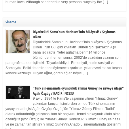
human laws. Although saddened in very personal ways by the […]
Sinema
Diyarbekirli Samo’nun Hazinses’inin hikâyesi! / Şeyhmus
Diken
Diyarbekirli Samo’nun Hazinses’inin hikâyesi! / Şeyhmus
Diken “Bir Gül gibi kıvraktır Bülbül gibi şakraktır Aşk
bana ızdıraptır Yeter ağlatma beni” 14 yıl önce
ölümünden hemen sonra, 2002’de yazdığım yazının son
paragrafında demiştim ki: “Diyarbekirliydi, Ermeniydi, hazin sesliydi ve
Samo’ydu. Belki de ardından söylenecek şarkısını yıllar evvel mezar taşına
kendisi kazımıştı. Duyan ağlar, gören ağlar, böyle […]
“Türk sinemasında oyunculuk Yılmaz Güney ile zirveye ulaşır”
Agâh Özgüç / KADİR İNCESU
9 Eylül 1984’te Paris’te yaşamını yitiren Yılmaz Güney’i
yakından tanıyan isimlerden biri de Türk sinemasının
yaşayan tarihçisi Agâh Özgüç. Özgüç’ün “Yılmaz Güney Filmleri Tarihi”
olarak adlandırdığı çalışması tam bir başvuru, temel bir kaynak kitabı olma
özelliği taşıyor. Özgüç ile Yılmaz Güney’i konuştuk. Yılmaz Güney ile nasıl
ve ne zaman tanıştınız? Yılmaz Güney’in Anadolu sinemalarında gösterimi