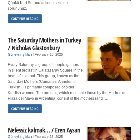
Çünkü Kürt Sorunu aslında sizin de
sorununuz.
CONTINUE READING
The Saturday Mothers in Turkey
/ Nicholas Glastonbury
Güneyin Işıkları
|
February 16, 2025
Every Saturday, a group of people gathers
in silent protest in Galatasaray Square in the
heart of Istanbul. This group, known as the
Saturday Mothers (Cumartesi Anneleri in
Turkish), is primarily composed of older
Kurdish women. The protests, which resemble those by the Madres del
Plaza del Mayo in Argentina, consist of the mothers (and […]
CONTINUE READING
Nefessiz kalmak… / Eren Aysan
Güneyin Işıkları
|
February 16, 2025