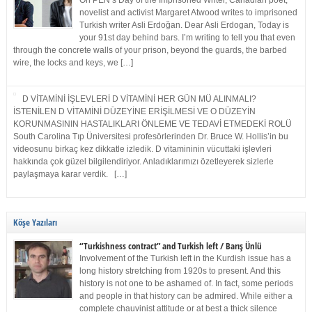
On PEN’s Day of the Imprisoned Writer, Canadian poet,
novelist and activist Margaret Atwood writes to imprisoned
Turkish writer Asli Erdoğan. Dear Asli Erdogan, Today is
your 91st day behind bars. I’m writing to tell you that even
through the concrete walls of your prison, beyond the guards, the barbed
wire, the locks and keys, we […]
D VİTAMİNİ İŞLEVLERİ D VİTAMİNİ HER GÜN MÜ ALINMALI?
İSTENİLEN D VİTAMİNİ DÜZEYİNE ERİŞİLMESİ VE O DÜZEYİN
KORUNMASININ HASTALIKLARI ÖNLEME VE TEDAVİ ETMEDEKİ ROLÜ
South Carolina Tıp Üniversitesi profesörlerinden Dr. Bruce W. Hollis’in bu
videosunu birkaç kez dikkatle izledik. D vitamininin vücuttaki işlevleri
hakkında çok güzel bilgilendiriyor. Anladıklarımızı özetleyerek sizlerle
paylaşmaya karar verdik. […]
Köşe Yazıları
“Turkishness contract” and Turkish left / Barış Ünlü
Involvement of the Turkish left in the Kurdish issue has a
long history stretching from 1920s to present. And this
history is not one to be ashamed of. In fact, some periods
and people in that history can be admired. While either a
complete chauvinist attitude or at best a thick silence