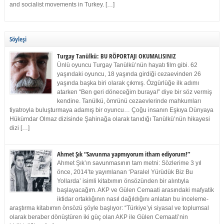
and socialist movements in Turkey. […]
Söyleşi
Turgay Tanülkü: BU RÖPORTAJI OKUMALISINIZ
Ünlü oyuncu Turgay Tanülkü’nün hayatı film gibi. 62
yaşındaki oyuncu, 18 yaşında girdiği cezaevinden 26
yaşında başka biri olarak çıkmış. Özgürlüğe ilk adımı
atarken “Ben geri döneceğim buraya!” diye bir söz vermiş
kendine. Tanülkü, ömrünü cezaevlerinde mahkumları
tiyatroyla buluşturmaya adamış bir oyuncu… Çoğu insanın Eşkıya Dünyaya
Hükümdar Olmaz dizisinde Şahinağa olarak tanıdığı Tanülkü’nün hikayesi
dizi […]
Ahmet Şık “Savunma yapmıyorum itham ediyorum!”
Ahmet Şık’ın savunmasının tam metni: Sözlerime 3 yıl
önce, 2014’te yayımlanan ‘Paralel Yürüdük Biz Bu
Yollarda’ isimli kitabımın önsözünden bir alıntıyla
başlayacağım. AKP ve Gülen Cemaati arasındaki mafyatik
iktidar ortaklığının nasıl dağıldığını anlatan bu inceleme-
araştırma kitabımın önsözü şöyle başlıyor: “Türkiye’yi siyasal ve toplumsal
olarak beraber dönüştüren iki güç olan AKP ile Gülen Cemaati’nin