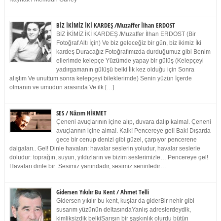
BİZ İKİMİZ İKİ KARDEŞ /Muzaffer İlhan ERDOST
BİZ İKİMİZ İKİ KARDEŞ /Muzaffer İlhan ERDOST (Bir
Fotoğraf Altı İçin) Ve biz geleceğiz bir gün, biz ikimiz İki
kardeş Duracağız Fotoğrafımızda durduğumuz gibi Benim
ellerimde kelepçe Yüzümde yapay bir gülüş (Kelepçeyi
yadırgamanın gülüşü belki İlk kez olduğu için Sonra
alıştım Ve unuttum sonra kelepçeyi bileklerimde) Senin yüzün İçerde
olmanın ve umudun arasında Ve ilk […]
SES / Nâzım HİKMET
Çeneni avuçlarının içine alıp, duvara dalıp kalma!. Çeneni
avuçlarının içine alma!. Kalk! Pencereye gel! Bak! Dışarda
gece bir cenup denizi gibi güzel, çarpıyor pencerene
dalgaları.. Gel! Dinle havaları: havalar seslerin yoludur, havalar seslerle
doludur: toprağın, suyun, yıldızların ve bizim seslerimizle… Pencereye gel!
Havaları dinle bir: Sesimiz yanındadır, sesimiz seninledir…
Gidersen Yıkılır Bu Kent / Ahmet Telli
Gidersen yıkılır bu kent, kuşlar da giderBir nehir gibi
susarım yüzünün deltasındaYanlış adreslerdeydik,
kimliksizdik belkiSarışın bir şaşkınlık olurdu bütün