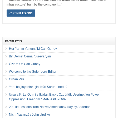
infrastructure” built by the company […]
CONTINUE READING
Recent Posts
Her Yanım Yangın / M Can Guney
Bir Demet Cemal Süreya Şiiri
Özlem / M Can Guney
Welcome to the Gutenberg Editor
Orhan Veli
Yeni başlayanlar için: Kürt Sorunu nedir?
Ursula K. Le Guin ile İktidar, Baskı, Özgürlük Üzerine / on Power,
Oppression, Freedom / MARIA POPOVA
20 Life Lessons from Native Americans / Hayley Anderton
Niçin Yazarız? / John Updike