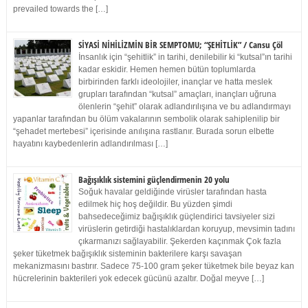
prevailed towards the […]
SİYASİ NİHİLİZMİN BİR SEMPTOMU; “ŞEHİTLİK” / Cansu Çöl
İnsanlık için “şehitlik” in tarihi, denilebilir ki “kutsal”ın tarihi
kadar eskidir. Hemen hemen bütün toplumlarda
birbirinden farklı ideolojiler, inançlar ve hatta meslek
grupları tarafından “kutsal” amaçları, inançları uğruna
ölenlerin “şehit” olarak adlandırılışına ve bu adlandırmayı
yapanlar tarafından bu ölüm vakalarının sembolik olarak sahiplenilip bir
“şehadet mertebesi” içerisinde anılışına rastlanır. Burada sorun elbette
hayatını kaybedenlerin adlandırılması […]
Bağışıklık sistemini güçlendirmenin 20 yolu
Soğuk havalar geldiğinde virüsler tarafından hasta
edilmek hiç hoş değildir. Bu yüzden şimdi
bahsedeceğimiz bağışıklık güçlendirici tavsiyeler sizi
virüslerin getirdiği hastalıklardan koruyup, mevsimin tadını
çıkarmanızı sağlayabilir. Şekerden kaçınmak Çok fazla
şeker tüketmek bağışıklık sisteminin bakterilere karşı savaşan
mekanizmasını bastırır. Sadece 75-100 gram şeker tüketmek bile beyaz kan
hücrelerinin bakterileri yok edecek gücünü azaltır. Doğal meyve […]