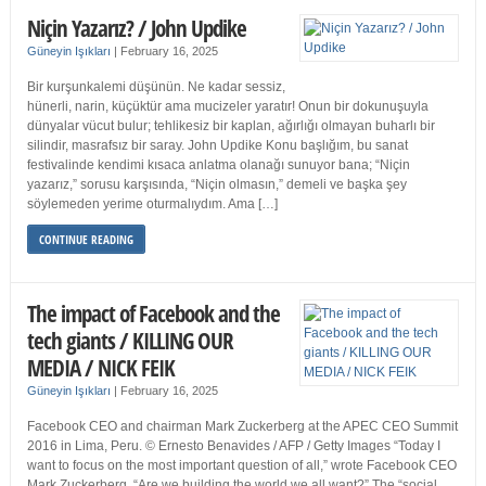
Niçin Yazarız? / John Updike
Güneyin Işıkları
|
February 16, 2025
Bir kurşunkalemi düşünün. Ne kadar sessiz,
hünerli, narin, küçüktür ama mucizeler yaratır! Onun bir dokunuşuyla
dünyalar vücut bulur; tehlikesiz bir kaplan, ağırlığı olmayan buharlı bir
silindir, masrafsız bir saray. John Updike Konu başlığım, bu sanat
festivalinde kendimi kısaca anlatma olanağı sunuyor bana; “Niçin
yazarız,” sorusu karşısında, “Niçin olmasın,” demeli ve başka şey
söylemeden yerime oturmalıydım. Ama […]
CONTINUE READING
The impact of Facebook and the
tech giants / KILLING OUR
MEDIA / NICK FEIK
Güneyin Işıkları
|
February 16, 2025
Facebook CEO and chairman Mark Zuckerberg at the APEC CEO Summit
2016 in Lima, Peru. © Ernesto Benavides / AFP / Getty Images “Today I
want to focus on the most important question of all,” wrote Facebook CEO
Mark Zuckerberg. “Are we building the world we all want?” The “social