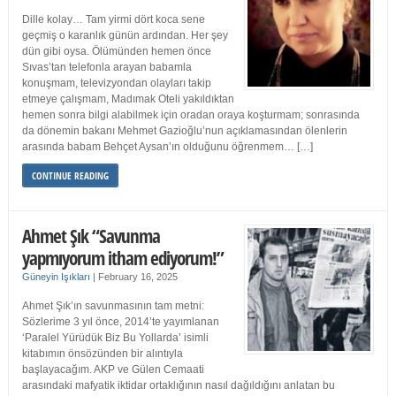
Dille kolay… Tam yirmi dört koca sene
geçmiş o karanlık günün ardından. Her şey
dün gibi oysa. Ölümünden hemen önce
Sıvas’tan telefonla arayan babamla
konuşmam, televizyondan olayları takip
etmeye çalışmam, Madımak Oteli yakıldıktan
hemen sonra bilgi alabilmek için oradan oraya koşturmam; sonrasında
da dönemin bakanı Mehmet Gazioğlu’nun açıklamasından ölenlerin
arasında babam Behçet Aysan’ın olduğunu öğrenmem… […]
CONTINUE READING
Ahmet Şık “Savunma
yapmıyorum itham ediyorum!”
Güneyin Işıkları
|
February 16, 2025
Ahmet Şık’ın savunmasının tam metni:
Sözlerime 3 yıl önce, 2014’te yayımlanan
‘Paralel Yürüdük Biz Bu Yollarda’ isimli
kitabımın önsözünden bir alıntıyla
başlayacağım. AKP ve Gülen Cemaati
arasındaki mafyatik iktidar ortaklığının nasıl dağıldığını anlatan bu