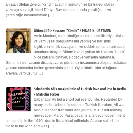
anlatan Stefan Zweig, “kendi hayatının sonunu” ise bir trajedi olarak
yazmayı seçmişti. İkinci Dünya Savaşı’nın ruhunda yarattığı acı ve
çaresizliğe dayanamayan […]
Ölümcül Bir Kavram; “Kimlik” / PINAR K. ÜRETMEN
Amin Maalouf, çoklu kimliğe sahip, bu kimlikleriyle kişisel
ve varoluşsal sorgulamasını yapmış ve barışmış
kişiliklerin kimlik savaşlarını ve şiddeti sonlandırabileceği
umudunu taşıyor. Ölümcül ve el yakan bir kavram “kimlik”.
Nice katliam, cinayet, şiddet ve vahşetin bahanesi.
Günümüz dünyasının distopyaya ve günümüz insanınınsa eleştirel zekâdan
yoksun otomatlar haline gelmesinin şifresi. Oysa kimlik, kim olduğunu
arayan, varoluşunu […]
Sabahattin Ali’s magical tale of Turkish love and loss in Berlin
/ Malcolm Forbes
Sabahattin Ali led a short but eventful life. Regarded by
many as the father of modernist Turkish literature, Ali was
also a teacher, translator and journalist. His left-leaning
newspaper, Marco Pasa, became a target of government
censorship in the 1940s due to its satirical editorials. Ali also sailed too
close to the wind and was […]