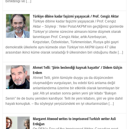
birlikteliği ve […]
Türkiye dibine kadar faşizmi yaşayacak / Prof. Cengiz Aktar
Türkiye dibine kadar faşizmi yaşayacak / Prof. Cengiz
Aktar – Söyleşi : Yeter Polat AKPM’nin geçtiğimiz günlerde
Türkiye’yi izleme sürecine almasını küme düşmek olarak
tanımlayan Prof. Cengiz Aktar, artık Azerbaycan,
Kırgızistan, Özbekistan, Türkmenistan, Rusya gibi gayri
demokratik ülkelerle aynı kümede olan Türkiye’nin AKPM üyesi 47 ülke
arasından ikinci küme olarak sıraladığı 9 ülkesinden biri olduğunu ifade […]
Ahmet Telli: ‘Şiirin beslendiği kaynak hayattır’ / Didem Gülçin
Erdem
Ahmet Telli, şiirin tümüyle duygu ya da düşünceden
oluşmadığını vurgulayan, bu edebi türü anlama değil
anlamlandırma üzerine bir etkinlik olarak tanımlayan bir
şair. Altı yıl aradan sonra gelen yeni şiir kitabı “Bakışın
Senin” ile de bunu yeniden kanıtlıyor. Telli ile yeni kitabını, şiiri ve şiire dahil
hayatı konuştuk. – Bu söyleşiyi yeryüzündeki en iyi okurlarınızdan […]
Margaret Atwood writes to imprisoned Turkish writer Asli
Erdoğan