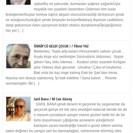
ışıklarBiz mi yalnızdık, durmadan yağmur yağardıÜşür
müydük nar çiçekleri ürperirken Gidersen kim sular
fesleğenleriKuşlar nereye sığınır akşam oluncaSessizliği dinliyorum şimdi
ve soluğunuSustuğun yerde birşeyler kırılıyorBekleyiş diyorum caddelere,
dalıp gidiyorsun Adını yazıyorum bütün otobüs duraklarınaÖpüştüğümüz
her yer […]
ÖMÜR’CÜ GELDİ ÇOCUK ! / Fikret YAZ
Beklemez. Topla arta kalanı Pencereden satıver çocuk …
Kuytu köşe söz verilmişler Süründürür öldürmez. Süpür
gitsen Geç oldu istemez… Küskün yıldız asardım Kırılgan
şiire Yetmez diye geceme.. Unutma ! Çıkın et heybeme…
Bak orda bir kaç imge kalmış Eski bir Şair’den miras.
Nasılsa son dizeye saklanmış. İyi bak eskitme ! Sana kalsın… Resme
ısınmamıştım. Bir […]
Sarıl Bana / M Can Güney
SARIL BANA şimdi desem ki geçecek bu yaşananlar da
geçecek geriye bir tek seni sevdiğim kalacak bende bir de
o masum çocukların yangın mavisi gözleri belki bir de bir
türlü duyulmayan çığlığında annelerin yüreğimizin
kanayan yarası kardeşliğe hasret o güzel ülkem sanma
sakın değmez bu yangın yeri bu darmadağan, cehenneme dönmüş ülke