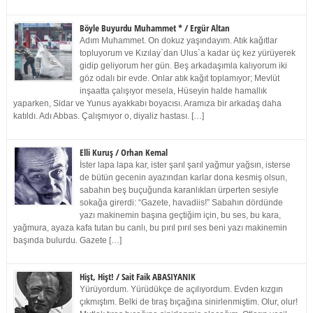
Böyle Buyurdu Muhammet * / Ergür Altan
Adım Muhammet. On dokuz yaşındayım. Atık kağıtlar
topluyorum ve Kızılay`dan Ulus`a kadar üç kez yürüyerek
gidip geliyorum her gün. Beş arkadaşımla kalıyorum iki
göz odalı bir evde. Onlar atık kağıt toplamıyor; Mevlüt
inşaatta çalışıyor mesela, Hüseyin halde hamallık
yaparken, Sidar ve Yunus ayakkabı boyacısı. Aramıza bir arkadaş daha
katıldı. Adı Abbas. Çalışmıyor o, diyaliz hastası. […]
Elli Kuruş / Orhan Kemal
İster lapa lapa kar, ister şarıl şarıl yağmur yağsın, isterse
de bütün gecenin ayazından karlar dona kesmiş olsun,
sabahın beş buçuğunda karanlıkları ürperten sesiyle
sokağa girerdi: “Gazete, havadiis!” Sabahın dördünde
yazı makinemin başına geçtiğim için, bu ses, bu kara,
yağmura, ayaza kafa tutan bu canlı, bu pırıl pırıl ses beni yazı makinemin
başında bulurdu. Gazete […]
Hişt, Hişt! / Sait Faik ABASIYANIK
Yürüyordum. Yürüdükçe de açılıyordum. Evden kızgın
çıkmıştım. Belki de tıraş bıçağına sinirlenmiştim. Olur, olur!