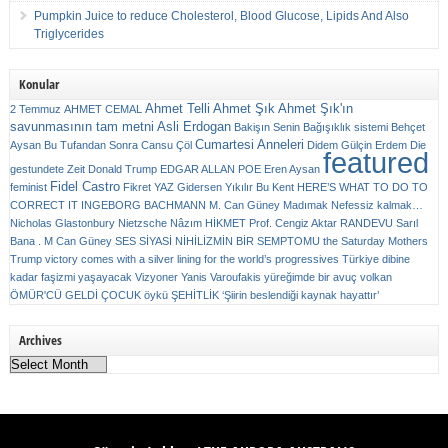
Pumpkin Juice to reduce Cholesterol, Blood Glucose, Lipids And Also
Triglycerides
Konular
Ahmet Telli
Ahmet Şık
Ahmet Şık'ın
2 Temmuz
AHMET CEMAL
savunmasının tam metni
Asli Erdogan
Bakişın Senin
Bağışıklık sistemi
Behçet
Cumartesi Anneleri
Aysan
Bu Tufandan Sonra
Cansu Çöl
Didem Gülçin Erdem
Die
featured
gestundete Zeit
Donald Trump
EDGAR ALLAN POE
Eren Aysan
Fidel Castro
feminist
Fikret YAZ
Gidersen Yıkılır Bu Kent
HERE’S WHAT TO DO TO
CORRECT IT
INGEBORG BACHMANN
M. Can Güney
Madımak
Nefessiz kalmak…
Nicholas Glastonbury
Nietzsche
Nâzım HİKMET
Prof. Cengiz Aktar
RANDEVU
Sarıl
Bana . M Can Güney
SES
SİYASİ NİHİLİZMİN BİR SEMPTOMU
the Saturday Mothers
Trump victory comes with a silver lining for the world’s progressives
Türkiye dibine
kadar faşizmi yaşayacak
Vizyoner
Yanis Varoufakis
yüreğimde bir avuç volkan
ÖMÜR'CÜ GELDİ ÇOCUK
öykü
ŞEHİTLİK
‘Şiirin beslendiği kaynak hayattır’
Archives
Archives