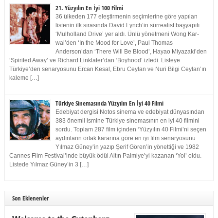
21. Yüzyılın En İyi 100 Filmi
36 ülkeden 177 eleştirmenin seçimlerine göre yapılan
listenin ilk sırasında David Lynch’in sürrealist başyapıtı
‘Mulholland Drive’ yer aldı. Ünlü yönetmeni Wong Kar-
wai’den ‘In the Mood for Love’, Paul Thomas
Anderson’dan ‘There Will Be Blood’, Hayao Miyazaki’den
‘Spirited Away’ ve Richard Linklater’dan ‘Boyhood’ izledi. Listeye
Türkiye’den senaryosunu Ercan Kesal, Ebru Ceylan ve Nuri Bilgi Ceylan’ın
kaleme […]
Türkiye Sinemasında Yüzyılın En İyi 40 Filmi
Edebiyat dergisi Notos sinema ve edebiyat dünyasından
383 önemli ismine Türkiye sinemasının en iyi 40 filmini
sordu. Toplam 287 film içinden ‘Yüzyılın 40 Filmi’ni seçen
aydınların ortak kararına göre en iyi film senaryosunu
Yılmaz Güney’in yazıp Şerif Gören’in yönettiği ve 1982
Cannes Film Festival’inde büyük ödül Altın Palmiye’yi kazanan ‘Yol’ oldu.
Listede Yılmaz Güney’in 3 […]
Son Eklenenler