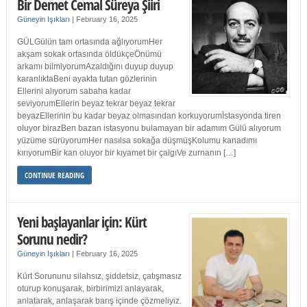
Bir Demet Cemal Süreya Şiiri
Güneyin Işıkları
|
February 16, 2025
GÜLGülün tam ortasında ağlıyorumHer
akşam sokak ortasında öldükçeÖnümü
arkamı bilmiyorumAzaldığını duyup duyup
karanlıktaBeni ayakta tutan gözlerinin
Ellerini alıyorum sabaha kadar
seviyorumEllerin beyaz tekrar beyaz tekrar
beyazEllerinin bu kadar beyaz olmasından korkuyorumİstasyonda tiren
oluyor birazBen bazan istasyonu bulamayan bir adamım Gülü alıyorum
yüzüme sürüyorumHer nasılsa sokağa düşmüşKolumu kanadımı
kırıyorumBir kan oluyor bir kıyamet bir çalgıVe zurnanın […]
CONTINUE READING
Yeni başlayanlar için: Kürt
Sorunu nedir?
Güneyin Işıkları
|
February 16, 2025
Kürt Sorununu silahsız, şiddetsiz, çatışmasız
oturup konuşarak, birbirimizi anlayarak,
anlatarak, anlaşarak barış içinde çözmeliyiz.