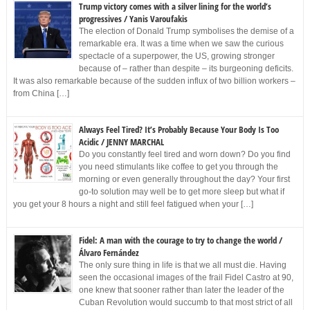
Trump victory comes with a silver lining for the world’s
progressives / Yanis Varoufakis
The election of Donald Trump symbolises the demise of a
remarkable era. It was a time when we saw the curious
spectacle of a superpower, the US, growing stronger
because of – rather than despite – its burgeoning deficits.
It was also remarkable because of the sudden influx of two billion workers –
from China […]
Always Feel Tired? It’s Probably Because Your Body Is Too
Acidic / JENNY MARCHAL
Do you constantly feel tired and worn down? Do you find
you need stimulants like coffee to get you through the
morning or even generally throughout the day? Your first
go-to solution may well be to get more sleep but what if
you get your 8 hours a night and still feel fatigued when your […]
Fidel: A man with the courage to try to change the world /
Álvaro Fernández
The only sure thing in life is that we all must die. Having
seen the occasional images of the frail Fidel Castro at 90,
one knew that sooner rather than later the leader of the
Cuban Revolution would succumb to that most strict of all