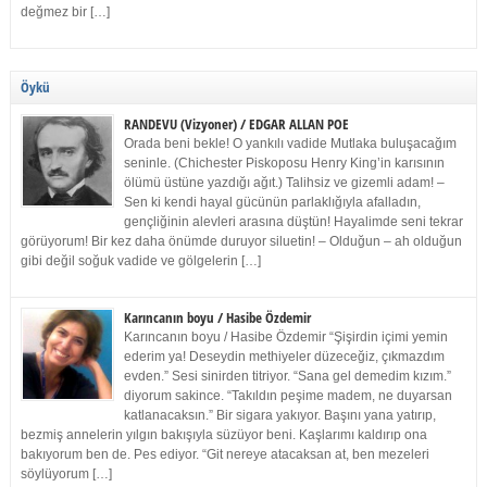
değmez bir […]
Öykü
RANDEVU (Vizyoner) / EDGAR ALLAN POE
Orada beni bekle! O yankılı vadide Mutlaka buluşacağım
seninle. (Chichester Piskoposu Henry King’in karısının
ölümü üstüne yazdığı ağıt.) Talihsiz ve gizemli adam! –
Sen ki kendi hayal gücünün parlaklığıyla afalladın,
gençliğinin alevleri arasına düştün! Hayalimde seni tekrar
görüyorum! Bir kez daha önümde duruyor siluetin! – Olduğun – ah olduğun
gibi değil soğuk vadide ve gölgelerin […]
Karıncanın boyu / Hasibe Özdemir
Karıncanın boyu / Hasibe Özdemir “Şişirdin içimi yemin
ederim ya! Deseydin methiyeler düzeceğiz, çıkmazdım
evden.” Sesi sinirden titriyor. “Sana gel demedim kızım.”
diyorum sakince. “Takıldın peşime madem, ne duyarsan
katlanacaksın.” Bir sigara yakıyor. Başını yana yatırıp,
bezmiş annelerin yılgın bakışıyla süzüyor beni. Kaşlarımı kaldırıp ona
bakıyorum ben de. Pes ediyor. “Git nereye atacaksan at, ben mezeleri
söylüyorum […]