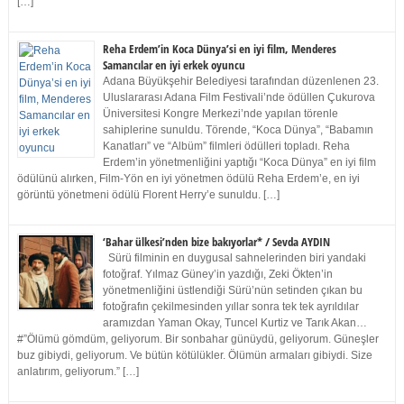
[…]
Reha Erdem’in Koca Dünya’si en iyi film, Menderes
Samancılar en iyi erkek oyuncu
Adana Büyükşehir Belediyesi tarafından düzenlenen 23.
Uluslararası Adana Film Festivali’nde ödüllen Çukurova
Üniversitesi Kongre Merkezi’nde yapılan törenle
sahiplerine sunuldu. Törende, “Koca Dünya”, “Babamın
Kanatları” ve “Albüm” filmleri ödülleri topladı. Reha
Erdem’in yönetmenliğini yaptığı “Koca Dünya” en iyi film
ödülünü alırken, Film-Yön en iyi yönetmen ödülü Reha Erdem’e, en iyi
görüntü yönetmeni ödülü Florent Herry’e sunuldu. […]
‘Bahar ülkesi’nden bize bakıyorlar* / Sevda AYDIN
Sürü filminin en duygusal sahnelerinden biri yandaki
fotoğraf. Yılmaz Güney’in yazdığı, Zeki Ökten’in
yönetmenliğini üstlendiği Sürü’nün setinden çıkan bu
fotoğrafın çekilmesinden yıllar sonra tek tek ayrıldılar
aramızdan Yaman Okay, Tuncel Kurtiz ve Tarık Akan…
#”Ölümü gömdüm, geliyorum. Bir sonbahar günüydü, geliyorum. Güneşler
buz gibiydi, geliyorum. Ve bütün kötülükler. Ölümün armaları gibiydi. Size
anlatırım, geliyorum.” […]