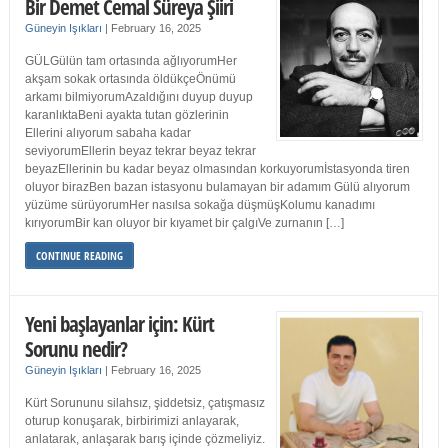
Bir Demet Cemal Süreya Şiiri
Güneyin Işıkları
|
February 16, 2025
GÜLGülün tam ortasında ağlıyorumHer
akşam sokak ortasında öldükçeÖnümü
arkamı bilmiyorumAzaldığını duyup duyup
karanlıktaBeni ayakta tutan gözlerinin
Ellerini alıyorum sabaha kadar
seviyorumEllerin beyaz tekrar beyaz tekrar
beyazEllerinin bu kadar beyaz olmasından korkuyorumİstasyonda tiren
oluyor birazBen bazan istasyonu bulamayan bir adamım Gülü alıyorum
yüzüme sürüyorumHer nasılsa sokağa düşmüşKolumu kanadımı
kırıyorumBir kan oluyor bir kıyamet bir çalgıVe zurnanın […]
CONTINUE READING
Yeni başlayanlar için: Kürt
Sorunu nedir?
Güneyin Işıkları
|
February 16, 2025
Kürt Sorununu silahsız, şiddetsiz, çatışmasız
oturup konuşarak, birbirimizi anlayarak,
anlatarak, anlaşarak barış içinde çözmeliyiz.