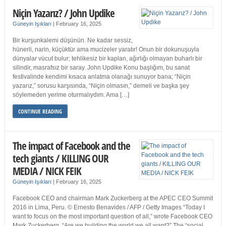
Niçin Yazarız? / John Updike
Güneyin Işıkları
|
February 16, 2025
Bir kurşunkalemi düşünün. Ne kadar sessiz,
hünerli, narin, küçüktür ama mucizeler yaratır! Onun bir dokunuşuyla
dünyalar vücut bulur; tehlikesiz bir kaplan, ağırlığı olmayan buharlı bir
silindir, masrafsız bir saray. John Updike Konu başlığım, bu sanat
festivalinde kendimi kısaca anlatma olanağı sunuyor bana; “Niçin
yazarız,” sorusu karşısında, “Niçin olmasın,” demeli ve başka şey
söylemeden yerime oturmalıydım. Ama […]
CONTINUE READING
The impact of Facebook and the
tech giants / KILLING OUR
MEDIA / NICK FEIK
Güneyin Işıkları
|
February 16, 2025
Facebook CEO and chairman Mark Zuckerberg at the APEC CEO Summit
2016 in Lima, Peru. © Ernesto Benavides / AFP / Getty Images “Today I
want to focus on the most important question of all,” wrote Facebook CEO
Mark Zuckerberg. “Are we building the world we all want?” The “social