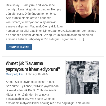
Dille kolay… Tam yirmi dört koca sene
geçmiş o karanlık günün ardından. Her şey
dün gibi oysa. Ölümünden hemen önce
Sıvas’tan telefonla arayan babamla
konuşmam, televizyondan olayları takip
etmeye çalışmam, Madımak Oteli yakıldıktan
hemen sonra bilgi alabilmek için oradan oraya koşturmam; sonrasında
da dönemin bakanı Mehmet Gazioğlu’nun açıklamasından ölenlerin
arasında babam Behçet Aysan’ın olduğunu öğrenmem… […]
CONTINUE READING
Ahmet Şık “Savunma
yapmıyorum itham ediyorum!”
Güneyin Işıkları
|
February 16, 2025
Ahmet Şık’ın savunmasının tam metni:
Sözlerime 3 yıl önce, 2014’te yayımlanan
‘Paralel Yürüdük Biz Bu Yollarda’ isimli
kitabımın önsözünden bir alıntıyla
başlayacağım. AKP ve Gülen Cemaati
arasındaki mafyatik iktidar ortaklığının nasıl dağıldığını anlatan bu