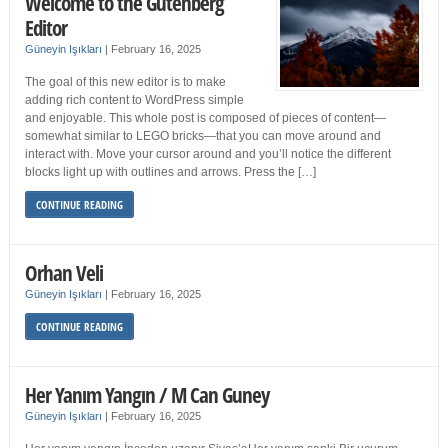
Welcome to the Gutenberg
Editor
Güneyin Işıkları
|
February 16, 2025
The goal of this new editor is to make
adding rich content to WordPress simple
and enjoyable. This whole post is composed of pieces of content—
somewhat similar to LEGO bricks—that you can move around and
interact with. Move your cursor around and you’ll notice the different
blocks light up with outlines and arrows. Press the […]
CONTINUE READING
Orhan Veli
Güneyin Işıkları
|
February 16, 2025
CONTINUE READING
Her Yanım Yangın / M Can Guney
Güneyin Işıkları
|
February 16, 2025