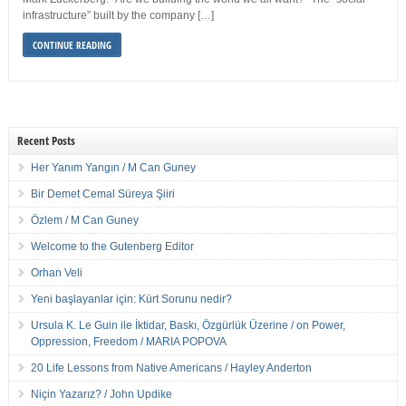
infrastructure” built by the company […]
CONTINUE READING
Recent Posts
Her Yanım Yangın / M Can Guney
Bir Demet Cemal Süreya Şiiri
Özlem / M Can Guney
Welcome to the Gutenberg Editor
Orhan Veli
Yeni başlayanlar için: Kürt Sorunu nedir?
Ursula K. Le Guin ile İktidar, Baskı, Özgürlük Üzerine / on Power,
Oppression, Freedom / MARIA POPOVA
20 Life Lessons from Native Americans / Hayley Anderton
Niçin Yazarız? / John Updike