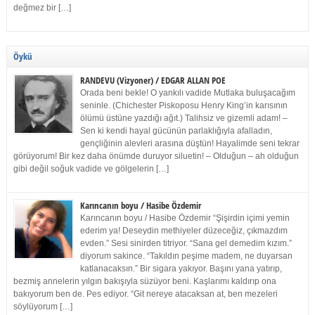
değmez bir […]
Öykü
RANDEVU (Vizyoner) / EDGAR ALLAN POE
Orada beni bekle! O yankılı vadide Mutlaka buluşacağım
seninle. (Chichester Piskoposu Henry King’in karısının
ölümü üstüne yazdığı ağıt.) Talihsiz ve gizemli adam! –
Sen ki kendi hayal gücünün parlaklığıyla afalladın,
gençliğinin alevleri arasına düştün! Hayalimde seni tekrar
görüyorum! Bir kez daha önümde duruyor siluetin! – Olduğun – ah olduğun
gibi değil soğuk vadide ve gölgelerin […]
Karıncanın boyu / Hasibe Özdemir
Karıncanın boyu / Hasibe Özdemir “Şişirdin içimi yemin
ederim ya! Deseydin methiyeler düzeceğiz, çıkmazdım
evden.” Sesi sinirden titriyor. “Sana gel demedim kızım.”
diyorum sakince. “Takıldın peşime madem, ne duyarsan
katlanacaksın.” Bir sigara yakıyor. Başını yana yatırıp,
bezmiş annelerin yılgın bakışıyla süzüyor beni. Kaşlarımı kaldırıp ona
bakıyorum ben de. Pes ediyor. “Git nereye atacaksan at, ben mezeleri
söylüyorum […]