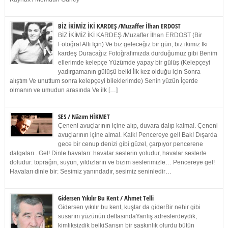
BİZ İKİMİZ İKİ KARDEŞ /Muzaffer İlhan ERDOST
BİZ İKİMİZ İKİ KARDEŞ /Muzaffer İlhan ERDOST (Bir
Fotoğraf Altı İçin) Ve biz geleceğiz bir gün, biz ikimiz İki
kardeş Duracağız Fotoğrafımızda durduğumuz gibi Benim
ellerimde kelepçe Yüzümde yapay bir gülüş (Kelepçeyi
yadırgamanın gülüşü belki İlk kez olduğu için Sonra
alıştım Ve unuttum sonra kelepçeyi bileklerimde) Senin yüzün İçerde
olmanın ve umudun arasında Ve ilk […]
SES / Nâzım HİKMET
Çeneni avuçlarının içine alıp, duvara dalıp kalma!. Çeneni
avuçlarının içine alma!. Kalk! Pencereye gel! Bak! Dışarda
gece bir cenup denizi gibi güzel, çarpıyor pencerene
dalgaları.. Gel! Dinle havaları: havalar seslerin yoludur, havalar seslerle
doludur: toprağın, suyun, yıldızların ve bizim seslerimizle… Pencereye gel!
Havaları dinle bir: Sesimiz yanındadır, sesimiz seninledir…
Gidersen Yıkılır Bu Kent / Ahmet Telli
Gidersen yıkılır bu kent, kuşlar da giderBir nehir gibi
susarım yüzünün deltasındaYanlış adreslerdeydik,
kimliksizdik belkiSarışın bir şaşkınlık olurdu bütün