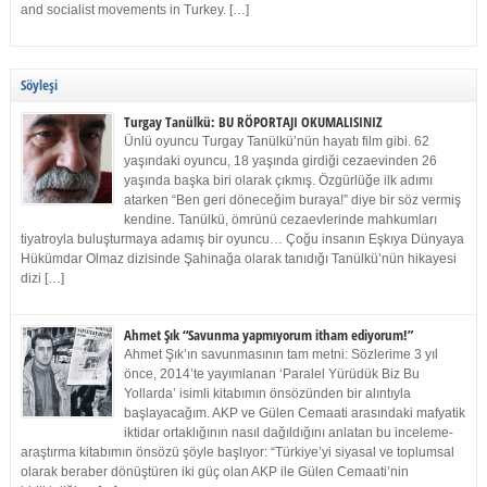
and socialist movements in Turkey. […]
Söyleşi
Turgay Tanülkü: BU RÖPORTAJI OKUMALISINIZ
Ünlü oyuncu Turgay Tanülkü’nün hayatı film gibi. 62
yaşındaki oyuncu, 18 yaşında girdiği cezaevinden 26
yaşında başka biri olarak çıkmış. Özgürlüğe ilk adımı
atarken “Ben geri döneceğim buraya!” diye bir söz vermiş
kendine. Tanülkü, ömrünü cezaevlerinde mahkumları
tiyatroyla buluşturmaya adamış bir oyuncu… Çoğu insanın Eşkıya Dünyaya
Hükümdar Olmaz dizisinde Şahinağa olarak tanıdığı Tanülkü’nün hikayesi
dizi […]
Ahmet Şık “Savunma yapmıyorum itham ediyorum!”
Ahmet Şık’ın savunmasının tam metni: Sözlerime 3 yıl
önce, 2014’te yayımlanan ‘Paralel Yürüdük Biz Bu
Yollarda’ isimli kitabımın önsözünden bir alıntıyla
başlayacağım. AKP ve Gülen Cemaati arasındaki mafyatik
iktidar ortaklığının nasıl dağıldığını anlatan bu inceleme-
araştırma kitabımın önsözü şöyle başlıyor: “Türkiye’yi siyasal ve toplumsal
olarak beraber dönüştüren iki güç olan AKP ile Gülen Cemaati’nin