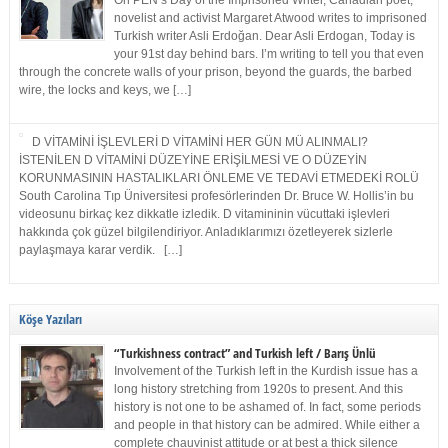
On PEN’s Day of the Imprisoned Writer, Canadian poet,
novelist and activist Margaret Atwood writes to imprisoned
Turkish writer Asli Erdoğan. Dear Asli Erdogan, Today is
your 91st day behind bars. I’m writing to tell you that even
through the concrete walls of your prison, beyond the guards, the barbed
wire, the locks and keys, we […]
D VİTAMİNİ İŞLEVLERİ D VİTAMİNİ HER GÜN MÜ ALINMALI?
İSTENİLEN D VİTAMİNİ DÜZEYİNE ERİŞİLMESİ VE O DÜZEYİN
KORUNMASININ HASTALIKLARI ÖNLEME VE TEDAVİ ETMEDEKİ ROLÜ
South Carolina Tıp Üniversitesi profesörlerinden Dr. Bruce W. Hollis’in bu
videosunu birkaç kez dikkatle izledik. D vitamininin vücuttaki işlevleri
hakkında çok güzel bilgilendiriyor. Anladıklarımızı özetleyerek sizlerle
paylaşmaya karar verdik. […]
Köşe Yazıları
“Turkishness contract” and Turkish left / Barış Ünlü
Involvement of the Turkish left in the Kurdish issue has a
long history stretching from 1920s to present. And this
history is not one to be ashamed of. In fact, some periods
and people in that history can be admired. While either a
complete chauvinist attitude or at best a thick silence