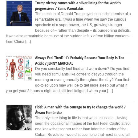
Trump victory comes with a silver lining for the world’s
progressives / Yanis Varoufakis
The election of Donald Trump symbolises the demise of a
remarkable era. It was a time when we saw the curious
spectacle of a superpower, the US, growing stronger
because of – rather than despite – its burgeoning deficits.
It was also remarkable because of the sudden influx of two billion workers –
from China […]
Always Feel Tired? It’s Probably Because Your Body Is Too
Acidic / JENNY MARCHAL
Do you constantly feel tired and worn down? Do you find
you need stimulants like coffee to get you through the
morning or even generally throughout the day? Your first
go-to solution may well be to get more sleep but what if
you get your 8 hours a night and still feel fatigued when your […]
Fidel: A man with the courage to try to change the world /
Álvaro Fernández
The only sure thing in life is that we all must die. Having
seen the occasional images of the frail Fidel Castro at 90,
one knew that sooner rather than later the leader of the
Cuban Revolution would succumb to that most strict of all