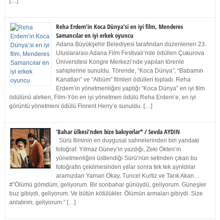
[…]
Reha Erdem’in Koca Dünya’si en iyi film, Menderes
Samancılar en iyi erkek oyuncu
Adana Büyükşehir Belediyesi tarafından düzenlenen 23.
Uluslararası Adana Film Festivali’nde ödüllen Çukurova
Üniversitesi Kongre Merkezi’nde yapılan törenle
sahiplerine sunuldu. Törende, “Koca Dünya”, “Babamın
Kanatları” ve “Albüm” filmleri ödülleri topladı. Reha
Erdem’in yönetmenliğini yaptığı “Koca Dünya” en iyi film
ödülünü alırken, Film-Yön en iyi yönetmen ödülü Reha Erdem’e, en iyi
görüntü yönetmeni ödülü Florent Herry’e sunuldu. […]
‘Bahar ülkesi’nden bize bakıyorlar* / Sevda AYDIN
Sürü filminin en duygusal sahnelerinden biri yandaki
fotoğraf. Yılmaz Güney’in yazdığı, Zeki Ökten’in
yönetmenliğini üstlendiği Sürü’nün setinden çıkan bu
fotoğrafın çekilmesinden yıllar sonra tek tek ayrıldılar
aramızdan Yaman Okay, Tuncel Kurtiz ve Tarık Akan…
#”Ölümü gömdüm, geliyorum. Bir sonbahar günüydü, geliyorum. Güneşler
buz gibiydi, geliyorum. Ve bütün kötülükler. Ölümün armaları gibiydi. Size
anlatırım, geliyorum.” […]