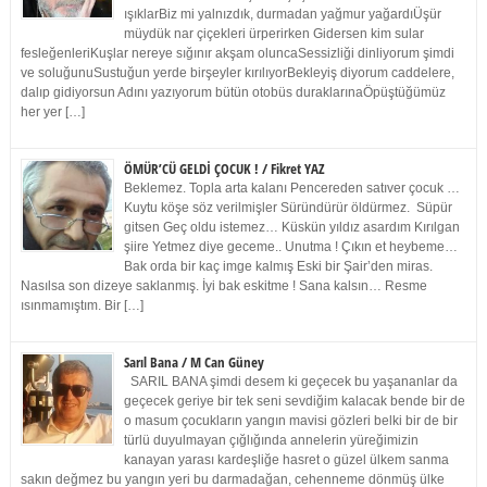
ışıklarBiz mi yalnızdık, durmadan yağmur yağardıÜşür
müydük nar çiçekleri ürperirken Gidersen kim sular
fesleğenleriKuşlar nereye sığınır akşam oluncaSessizliği dinliyorum şimdi
ve soluğunuSustuğun yerde birşeyler kırılıyorBekleyiş diyorum caddelere,
dalıp gidiyorsun Adını yazıyorum bütün otobüs duraklarınaÖpüştüğümüz
her yer […]
ÖMÜR’CÜ GELDİ ÇOCUK ! / Fikret YAZ
Beklemez. Topla arta kalanı Pencereden satıver çocuk …
Kuytu köşe söz verilmişler Süründürür öldürmez. Süpür
gitsen Geç oldu istemez… Küskün yıldız asardım Kırılgan
şiire Yetmez diye geceme.. Unutma ! Çıkın et heybeme…
Bak orda bir kaç imge kalmış Eski bir Şair’den miras.
Nasılsa son dizeye saklanmış. İyi bak eskitme ! Sana kalsın… Resme
ısınmamıştım. Bir […]
Sarıl Bana / M Can Güney
SARIL BANA şimdi desem ki geçecek bu yaşananlar da
geçecek geriye bir tek seni sevdiğim kalacak bende bir de
o masum çocukların yangın mavisi gözleri belki bir de bir
türlü duyulmayan çığlığında annelerin yüreğimizin
kanayan yarası kardeşliğe hasret o güzel ülkem sanma
sakın değmez bu yangın yeri bu darmadağan, cehenneme dönmüş ülke