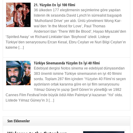
21. Yüzyılın En İyi 100 Filmi
36 ülkeden 177 eleştirmenin seçimlerine göre yapılan
listenin ilk sırasında David Lynch’in sürrealist başyapıtı
‘Mulholland Drive’ yer aldı. Ünlü yönetmeni Wong Kar-
wai’den ‘In the Mood for Love’, Paul Thomas
Anderson’dan ‘There Will Be Blood’, Hayao Miyazaki’den
‘Spirited Away’ ve Richard Linklater’dan ‘Boyhood’ izledi. Listeye
Türkiye’den senaryosunu Ercan Kesal, Ebru Ceylan ve Nuri Bilgi Ceylan’ın
kaleme […]
Türkiye Sinemasında Yüzyılın En İyi 40 Filmi
Edebiyat dergisi Notos sinema ve edebiyat dünyasından
383 önemli ismine Türkiye sinemasının en iyi 40 filmini
sordu. Toplam 287 film içinden ‘Yüzyılın 40 Filmi’ni seçen
aydınların ortak kararına göre en iyi film senaryosunu
Yılmaz Güney’in yazıp Şerif Gören’in yönettiği ve 1982
Cannes Film Festival’inde büyük ödül Altın Palmiye’yi kazanan ‘Yol’ oldu.
Listede Yılmaz Güney’in 3 […]
Son Eklenenler