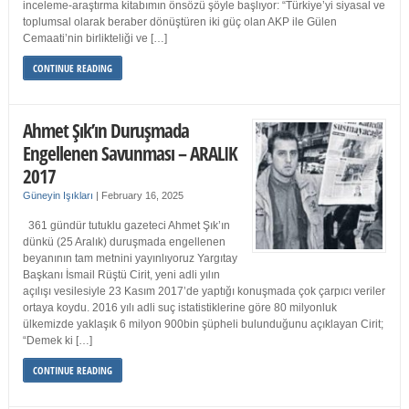
inceleme-araştırma kitabımın önsözü şöyle başlıyor: “Türkiye’yi siyasal ve
toplumsal olarak beraber dönüştüren iki güç olan AKP ile Gülen
Cemaati’nin birlikteliği ve […]
CONTINUE READING
Ahmet Şık’ın Duruşmada
Engellenen Savunması – ARALIK
2017
Güneyin Işıkları
|
February 16, 2025
361 gündür tutuklu gazeteci Ahmet Şık’ın
dünkü (25 Aralık) duruşmada engellenen
beyanının tam metnini yayınlıyoruz Yargıtay
Başkanı İsmail Rüştü Cirit, yeni adli yılın
açılışı vesilesiyle 23 Kasım 2017’de yaptığı konuşmada çok çarpıcı veriler
ortaya koydu. 2016 yılı adli suç istatistiklerine göre 80 milyonluk
ülkemizde yaklaşık 6 milyon 900bin şüpheli bulunduğunu açıklayan Cirit;
“Demek ki […]
CONTINUE READING