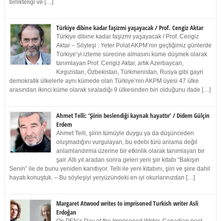
birlikteliği ve […]
Türkiye dibine kadar faşizmi yaşayacak / Prof. Cengiz Aktar
Türkiye dibine kadar faşizmi yaşayacak / Prof. Cengiz
Aktar – Söyleşi : Yeter Polat AKPM’nin geçtiğimiz günlerde
Türkiye’yi izleme sürecine almasını küme düşmek olarak
tanımlayan Prof. Cengiz Aktar, artık Azerbaycan,
Kırgızistan, Özbekistan, Türkmenistan, Rusya gibi gayri
demokratik ülkelerle aynı kümede olan Türkiye’nin AKPM üyesi 47 ülke
arasından ikinci küme olarak sıraladığı 9 ülkesinden biri olduğunu ifade […]
Ahmet Telli: ‘Şiirin beslendiği kaynak hayattır’ / Didem Gülçin
Erdem
Ahmet Telli, şiirin tümüyle duygu ya da düşünceden
oluşmadığını vurgulayan, bu edebi türü anlama değil
anlamlandırma üzerine bir etkinlik olarak tanımlayan bir
şair. Altı yıl aradan sonra gelen yeni şiir kitabı “Bakışın
Senin” ile de bunu yeniden kanıtlıyor. Telli ile yeni kitabını, şiiri ve şiire dahil
hayatı konuştuk. – Bu söyleşiyi yeryüzündeki en iyi okurlarınızdan […]
Margaret Atwood writes to imprisoned Turkish writer Asli
Erdoğan