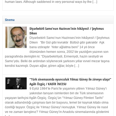
human laws. Although saddened in very personal ways by the […]
Sinema
Diyarbekirli Samo’nun Hazinses’inin hikâyesi! / Şeyhmus
Diken
Diyarbekirli Samo’nun Hazinses’inin hikâyesi! / Şeyhmus
Diken “Bir Gül gibi kıvraktır Bülbül gibi şakraktır Aşk
bana ızdıraptır Yeter ağlatma beni” 14 yıl önce
ölümünden hemen sonra, 2002’de yazdığım yazının son
paragrafında demiştim ki: “Diyarbekirliydi, Ermeniydi, hazin sesliydi ve
Samo’ydu. Belki de ardından söylenecek şarkısını yıllar evvel mezar taşına
kendisi kazımıştı. Duyan ağlar, gören ağlar, böyle […]
“Türk sinemasında oyunculuk Yılmaz Güney ile zirveye ulaşır”
Agâh Özgüç / KADİR İNCESU
9 Eylül 1984’te Paris’te yaşamını yitiren Yılmaz Güney’i
yakından tanıyan isimlerden biri de Türk sinemasının
yaşayan tarihçisi Agâh Özgüç. Özgüç’ün “Yılmaz Güney Filmleri Tarihi”
olarak adlandırdığı çalışması tam bir başvuru, temel bir kaynak kitabı olma
özelliği taşıyor. Özgüç ile Yılmaz Güney’i konuştuk. Yılmaz Güney ile nasıl
ve ne zaman tanıştınız? Yılmaz Güney’in Anadolu sinemalarında gösterimi