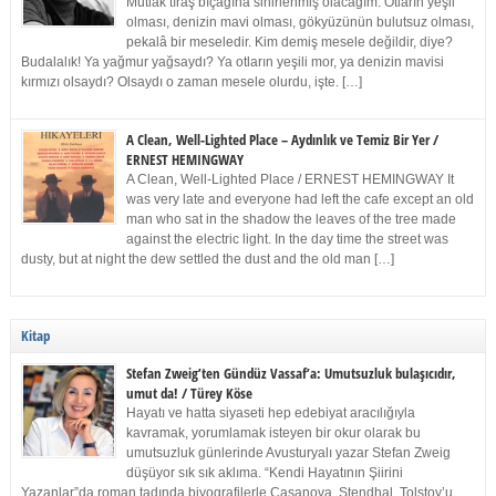
Mutlak tıraş bıçağına sinirlenmiş olacağım. Otların yeşil
olması, denizin mavi olması, gökyüzünün bulutsuz olması,
pekalâ bir meseledir. Kim demiş mesele değildir, diye?
Budalalık! Ya yağmur yağsaydı? Ya otların yeşili mor, ya denizin mavisi
kırmızı olsaydı? Olsaydı o zaman mesele olurdu, işte. […]
A Clean, Well-Lighted Place – Aydınlık ve Temiz Bir Yer /
ERNEST HEMINGWAY
A Clean, Well-Lighted Place / ERNEST HEMINGWAY It
was very late and everyone had left the cafe except an old
man who sat in the shadow the leaves of the tree made
against the electric light. In the day time the street was
dusty, but at night the dew settled the dust and the old man […]
Kitap
Stefan Zweig’ten Gündüz Vassaf’a: Umutsuzluk bulaşıcıdır,
umut da! / Türey Köse
Hayatı ve hatta siyaseti hep edebiyat aracılığıyla
kavramak, yorumlamak isteyen bir okur olarak bu
umutsuzluk günlerinde Avusturyalı yazar Stefan Zweig
düşüyor sık sık aklıma. “Kendi Hayatının Şiirini
Yazanlar”da roman tadında biyografilerle Casanova, Stendhal, Tolstoy’u