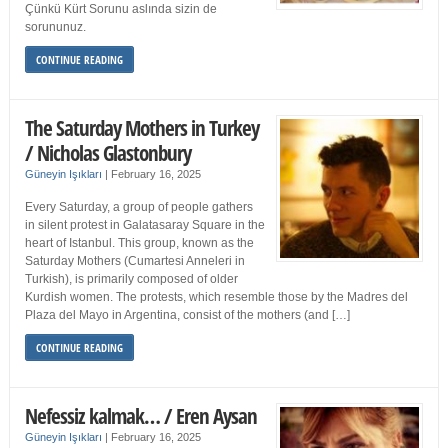
Çünkü Kürt Sorunu aslında sizin de
sorununuz.
CONTINUE READING
The Saturday Mothers in Turkey
/ Nicholas Glastonbury
Güneyin Işıkları
|
February 16, 2025
Every Saturday, a group of people gathers
in silent protest in Galatasaray Square in the
heart of Istanbul. This group, known as the
Saturday Mothers (Cumartesi Anneleri in
Turkish), is primarily composed of older
Kurdish women. The protests, which resemble those by the Madres del
Plaza del Mayo in Argentina, consist of the mothers (and […]
CONTINUE READING
Nefessiz kalmak… / Eren Aysan
Güneyin Işıkları
|
February 16, 2025