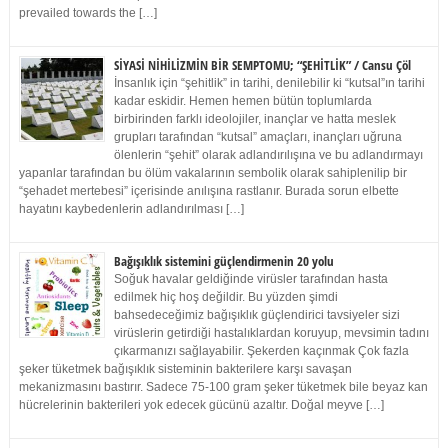
prevailed towards the […]
SİYASİ NİHİLİZMİN BİR SEMPTOMU; “ŞEHİTLİK” / Cansu Çöl
İnsanlık için “şehitlik” in tarihi, denilebilir ki “kutsal”ın tarihi
kadar eskidir. Hemen hemen bütün toplumlarda
birbirinden farklı ideolojiler, inançlar ve hatta meslek
grupları tarafından “kutsal” amaçları, inançları uğruna
ölenlerin “şehit” olarak adlandırılışına ve bu adlandırmayı
yapanlar tarafından bu ölüm vakalarının sembolik olarak sahiplenilip bir
“şehadet mertebesi” içerisinde anılışına rastlanır. Burada sorun elbette
hayatını kaybedenlerin adlandırılması […]
Bağışıklık sistemini güçlendirmenin 20 yolu
Soğuk havalar geldiğinde virüsler tarafından hasta
edilmek hiç hoş değildir. Bu yüzden şimdi
bahsedeceğimiz bağışıklık güçlendirici tavsiyeler sizi
virüslerin getirdiği hastalıklardan koruyup, mevsimin tadını
çıkarmanızı sağlayabilir. Şekerden kaçınmak Çok fazla
şeker tüketmek bağışıklık sisteminin bakterilere karşı savaşan
mekanizmasını bastırır. Sadece 75-100 gram şeker tüketmek bile beyaz kan
hücrelerinin bakterileri yok edecek gücünü azaltır. Doğal meyve […]