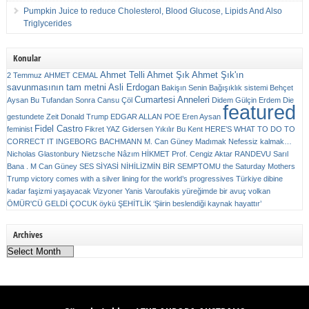
Pumpkin Juice to reduce Cholesterol, Blood Glucose, Lipids And Also
Triglycerides
Konular
Ahmet Telli
Ahmet Şık
Ahmet Şık'ın
2 Temmuz
AHMET CEMAL
savunmasının tam metni
Asli Erdogan
Bakişın Senin
Bağışıklık sistemi
Behçet
Cumartesi Anneleri
Aysan
Bu Tufandan Sonra
Cansu Çöl
Didem Gülçin Erdem
Die
featured
gestundete Zeit
Donald Trump
EDGAR ALLAN POE
Eren Aysan
Fidel Castro
feminist
Fikret YAZ
Gidersen Yıkılır Bu Kent
HERE’S WHAT TO DO TO
CORRECT IT
INGEBORG BACHMANN
M. Can Güney
Madımak
Nefessiz kalmak…
Nicholas Glastonbury
Nietzsche
Nâzım HİKMET
Prof. Cengiz Aktar
RANDEVU
Sarıl
Bana . M Can Güney
SES
SİYASİ NİHİLİZMİN BİR SEMPTOMU
the Saturday Mothers
Trump victory comes with a silver lining for the world’s progressives
Türkiye dibine
kadar faşizmi yaşayacak
Vizyoner
Yanis Varoufakis
yüreğimde bir avuç volkan
ÖMÜR'CÜ GELDİ ÇOCUK
öykü
ŞEHİTLİK
‘Şiirin beslendiği kaynak hayattır’
Archives
Archives