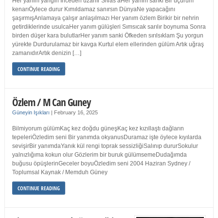
Her yanım yangın İnceden uzanır Sivas’aHer yanım sanki Bir uçurum
kenarıÖylece durur Kımıldamaz sanırsın DünyaNe yapacağını
şaşırmışAnlamaya çalışır anlaşılmazı Her yanım özlem Birikir bir nehrin
getirdiklerinde usulcaHer yanım gülüşleri Sımsıcak sarılır boynuma Sonra
birden düşer kara bulutlarHer yanım sanki Öfkeden sırılsıklam Şu yorgun
yürekte Durdurulamaz bir kavga Kurtul elem ellerinden gülüm Artık uğraş
zamanıdırArtık denizin […]
CONTINUE READING
Özlem / M Can Guney
Güneyin Işıkları
|
February 16, 2025
Bilmiyorum gülümKaç kez doğdu güneşKaç kez kızıllaştı dağların
tepeleriÖzledim seni Bir yanımda okyanusDuramaz işte öylece kıyılarda
sevişirBir yanımdaYanık kül rengi toprak sessizliğiSalınıp dururSokulur
yalnızlığıma kokun olur Gözlerim bir buruk gülümsemeDudağımda
buğusu öpüşlerinGeceler boyuÖzledim seni 2004 Haziran Sydney /
Toplumsal Kaynak / Memduh Güney
CONTINUE READING