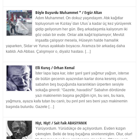
Böyle Buyurdu Muhammet * / Ergür Altan
Adım Muhammet. On dokuz yaşındayım. Atık kağıtlar
topluyorum ve Kızılay`dan Ulus`a kadar üç kez yürüyerek
gidip geliyorum her gün. Beş arkadaşımla kalıyorum iki
göz odalı bir evde. Onlar atık kağıt toplamıyor; Mevlüt
inşaatta çalışıyor mesela, Hüseyin halde hamallık
yaparken, Sidar ve Yunus ayakkabı boyacısı. Aramıza bir arkadaş daha
katıldı. Adı Abbas. Çalışmıyor o, diyaliz hastası. […]
Elli Kuruş / Orhan Kemal
İster lapa lapa kar, ister şarıl şarıl yağmur yağsın, isterse
de bütün gecenin ayazından karlar dona kesmiş olsun,
sabahın beş buçuğunda karanlıkları ürperten sesiyle
sokağa girerdi: “Gazete, havadiis!” Sabahın dördünde
yazı makinemin başına geçtiğim için, bu ses, bu kara,
yağmura, ayaza kafa tutan bu canlı, bu pırıl pırıl ses beni yazı makinemin
başında bulurdu. Gazete […]
Hişt, Hişt! / Sait Faik ABASIYANIK
Yürüyordum. Yürüdükçe de açılıyordum. Evden kızgın
çıkmıştım. Belki de tıraş bıçağına sinirlenmiştim. Olur, olur!