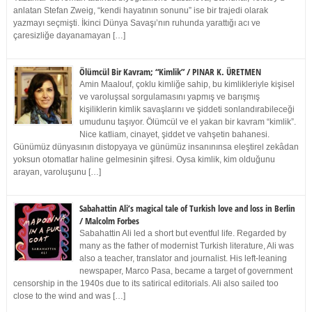
anlatan Stefan Zweig, “kendi hayatının sonunu” ise bir trajedi olarak
yazmayı seçmişti. İkinci Dünya Savaşı’nın ruhunda yarattığı acı ve
çaresizliğe dayanamayan […]
Ölümcül Bir Kavram; “Kimlik” / PINAR K. ÜRETMEN
Amin Maalouf, çoklu kimliğe sahip, bu kimlikleriyle kişisel
ve varoluşsal sorgulamasını yapmış ve barışmış
kişiliklerin kimlik savaşlarını ve şiddeti sonlandırabileceği
umudunu taşıyor. Ölümcül ve el yakan bir kavram “kimlik”.
Nice katliam, cinayet, şiddet ve vahşetin bahanesi.
Günümüz dünyasının distopyaya ve günümüz insanınınsa eleştirel zekâdan
yoksun otomatlar haline gelmesinin şifresi. Oysa kimlik, kim olduğunu
arayan, varoluşunu […]
Sabahattin Ali’s magical tale of Turkish love and loss in Berlin
/ Malcolm Forbes
Sabahattin Ali led a short but eventful life. Regarded by
many as the father of modernist Turkish literature, Ali was
also a teacher, translator and journalist. His left-leaning
newspaper, Marco Pasa, became a target of government
censorship in the 1940s due to its satirical editorials. Ali also sailed too
close to the wind and was […]