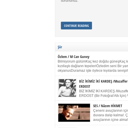
sorununuz.
CONTINUE READING
Şiir
Özlem / M Can Guney
Bilmiyorum gülümKaç kez doğdu güneşKaç 
kızıllaştı dağların tepeleriÖzledim seni Bir y
okyanusDuramaz işte öylece kıyılarda sevişir
yanımdaYanık kül rengi toprak sessizliğiSalın
dururSokulur yalnızlığıma kokun olur Gözleri
BİZ İKİMİZ İKİ KARDEŞ /Muzaffer
buruk gülümsemeDudağımda buğusu
ERDOST
öpüşlerinGeceler boyuÖzledim seni 2004 Ha
BİZ İKİMİZ İKİ KARDEŞ /Muzaffe
Sydney / Toplumsal Kaynak / Memduh Güney
ERDOST (Bir Fotoğraf Altı İçin) 
geleceğiz bir gün, biz ikimiz İki
Duracağız Fotoğrafımızda durduğumuz gibi 
SES / Nâzım HİKMET
ellerimde kelepçe Yüzümde yapay bir gülüş
Çeneni avuçlarının için
(Kelepçeyi yadırgamanın gülüşü belki İlk kez
duvara dalıp kalma!. 
için Sonra alıştım Ve unuttum sonra kelepçeyi
avuçlarının içine alma!
bileklerimde) Senin yüzün İçerde olmanın ve
Pencereye gel! Bak! D
umudun arasında Ve ilk […]