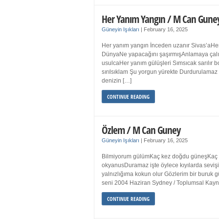
Her Yanım Yangın / M Can Gune
Güneyin Işıkları
|
February 16, 2025
Her yanım yangın İnceden uzanır Sivas’aHer
DünyaNe yapacağını şaşırmışAnlamaya çalışır
usulcaHer yanım gülüşleri Sımsıcak sarılır
sırılsıklam Şu yorgun yürekte Durdurulamaz 
denizin […]
CONTINUE READING
Özlem / M Can Guney
Güneyin Işıkları
|
February 16, 2025
Bilmiyorum gülümKaç kez doğdu güneşKaç kez
okyanusDuramaz işte öylece kıyılarda sevişi
yalnızlığıma kokun olur Gözlerim bir bur
seni 2004 Haziran Sydney / Toplumsal Ka
CONTINUE READING