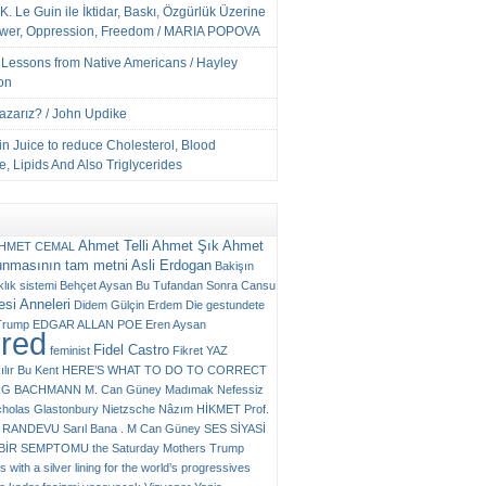
K. Le Guin ile İktidar, Baskı, Özgürlük Üzerine
ower, Oppression, Freedom / MARIA POPOVA
e Lessons from Native Americans / Hayley
on
Yazarız? / John Updike
n Juice to reduce Cholesterol, Blood
, Lipids And Also Triglycerides
Ahmet Telli
Ahmet Şık
Ahmet
HMET CEMAL
unmasının tam metni
Asli Erdogan
Bakişın
klık sistemi
Behçet Aysan
Bu Tufandan Sonra
Cansu
si Anneleri
Didem Gülçin Erdem
Die gestundete
Trump
EDGAR ALLAN POE
Eren Aysan
ured
Fidel Castro
feminist
Fikret YAZ
ılır Bu Kent
HERE’S WHAT TO DO TO CORRECT
RG BACHMANN
M. Can Güney
Madımak
Nefessiz
cholas Glastonbury
Nietzsche
Nâzım HİKMET
Prof.
RANDEVU
Sarıl Bana . M Can Güney
SES
SİYASİ
N BİR SEMPTOMU
the Saturday Mothers
Trump
 with a silver lining for the world’s progressives