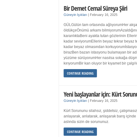
Bir Demet Cemal Süreya Şiiri
Güneyin Işıkları
|
February 16, 2025
GÜLGülün tam ortasında ağlıyorumHer akşa
öldükçeÖnümü arkamı bilmiyorumAzaldığın
karanlıktaBeni ayakta tutan gözlerinin Eller
kadar seviyorumEllerin beyaz tekrar beyaz t
kadar beyaz olmasından korkuyorumİstasyon
birazBen bazan istasyonu bulamayan bir a
yüzüme sürüyorumHer nasılsa sokağa düş
kırıyorumBir kan oluyor bir kıyamet bir çalgı
CONTINUE READING
Yeni başlayanlar için: Kürt Sorun
Güneyin Işıkları
|
February 16, 2025
Kürt Sorununu silahsız, şiddetsiz, çatışmasız
anlayarak, anlatarak, anlaşarak barış içind
aslında sizin de sorununuz.
CONTINUE READING