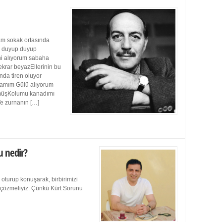
m sokak ortasında
ı duyup duyup
ini alıyorum sabaha
ekrar beyazEllerinin bu
da tiren oluyor
damım Gülü alıyorum
müşKolumu kanadımı
Ve zurnanın […]
u nedir?
 oturup konuşarak, birbirimizi
e çözmeliyiz. Çünkü Kürt Sorunu