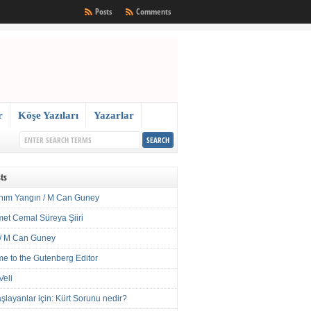
Posts
Comments
r
Köşe Yazıları
Yazarlar
ts
nım Yangın / M Can Guney
met Cemal Süreya Şiiri
/ M Can Guney
e to the Gutenberg Editor
Veli
şlayanlar için: Kürt Sorunu nedir?