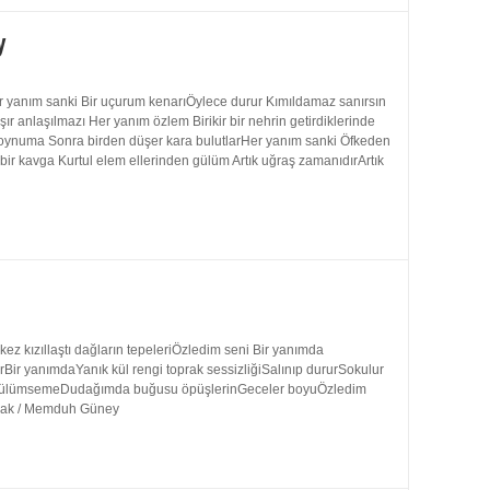
y
 yanım sanki Bir uçurum kenarıÖylece durur Kımıldamaz sanırsın
 anlaşılmazı Her yanım özlem Birikir bir nehrin getirdiklerinde
 boynuma Sonra birden düşer kara bulutlarHer yanım sanki Öfkeden
bir kavga Kurtul elem ellerinden gülüm Artık uğraş zamanıdırArtık
 kızıllaştı dağların tepeleriÖzledim seni Bir yanımda
rBir yanımdaYanık kül rengi toprak sessizliğiSalınıp dururSokulur
uk gülümsemeDudağımda buğusu öpüşlerinGeceler boyuÖzledim
ynak / Memduh Güney