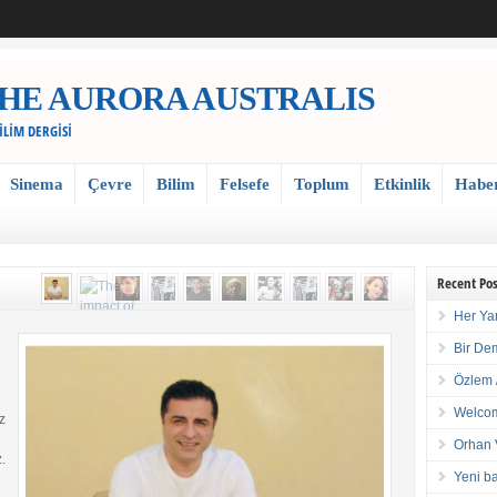
 / THE AURORA AUSTRALIS
BİLİM DERGİSİ
Sinema
Çevre
Bilim
Felsefe
Toplum
Etkinlik
Habe
Recent Pos
Her Ya
Bir De
Özlem 
Welcom
z
Orhan 
.
Yeni ba