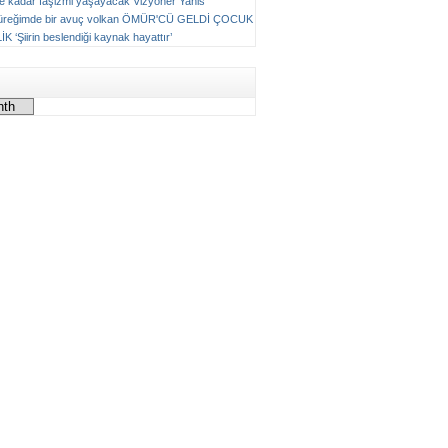
ne kadar faşizmi yaşayacak
Vizyoner
Yanis
üreğimde bir avuç volkan
ÖMÜR'CÜ GELDİ ÇOCUK
LİK
‘Şiirin beslendiği kaynak hayattır’