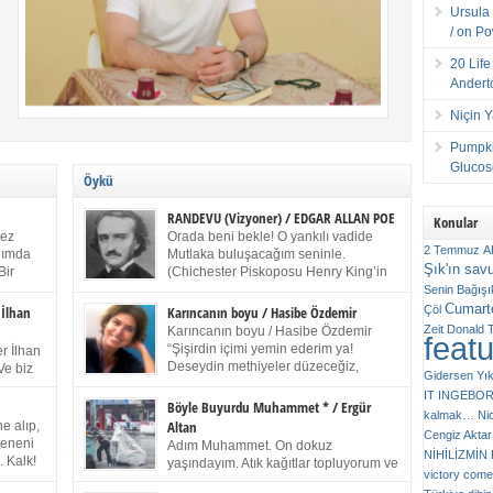
Ursula 
/ on P
20 Lif
Andert
Niçin 
Pumpki
Glucose
Öykü
RANDEVU (Vizyoner) / EDGAR ALLAN POE
Konular
kez
Orada beni bekle! O yankılı vadide
2 Temmuz
A
anımda
Mutlaka buluşacağım seninle.
Şık'ın sav
Bir
(Chichester Piskoposu Henry King’in
ıp
karısının ölümü üstüne yazdığı ağıt.)
Senin
Bağışı
m bir
Talihsiz ve gizemli adam! – Sen ki kendi hayal
Cumarte
Çöl
 İlhan
Karıncanın boyu / Hasibe Özdemir
gücünün parlaklığıyla afalladın, gençliğinin alevleri
Zeit
Donald 
Karıncanın boyu / Hasibe Özdemir
feat
ziran
arasına düştün! Hayalimde seni tekrar görüyorum!
“Şişirdin içimi yemin ederim ya!
r İlhan
Bir kez daha önümde duruyor siluetin! – Olduğun –
Deseydin methiyeler düzeceğiz,
Ve biz
Gidersen Yık
ah olduğun gibi değil soğuk vadide ve gölgelerin […]
çıkmazdım evden.” Sesi sinirden
 kardeş
IT
INGEBO
titriyor. “Sana gel demedim kızım.” diyorum sakince.
Benim
Böyle Buyurdu Muhammet * / Ergür
kalmak…
Ni
“Takıldın peşime madem, ne duyarsan
Altan
e alıp,
Cengiz Aktar
katlanacaksın.” Bir sigara yakıyor. Başını yana yatırıp,
 olduğu
Çeneni
Adım Muhammet. On dokuz
bezmiş annelerin yılgın bakışıyla süzüyor beni.
NİHİLİZMİ
. Kalk!
yaşındayım. Atık kağıtlar topluyorum ve
Kaşlarımı kaldırıp ona bakıyorum ben de. Pes ediyor.
victory comes
ışarda
Kızılay`dan Ulus`a kadar üç kez
“Git nereye atacaksan at, ben mezeleri söylüyorum