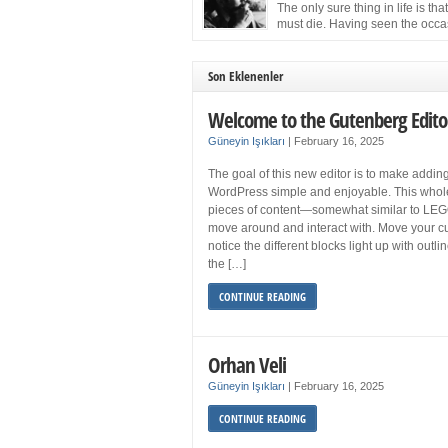
more sleep but what if you get your 8 hours a
The only sure thing in life is tha
and still feel fatigued when your […]
must die. Having seen the occa
images of the frail Fidel Castro 
one knew that sooner rather than later the lea
the Cuban Revolution would succumb to that
Son Eklenenler
strict of all human laws. Although saddened i
personal ways by the […]
Welcome to the Gutenberg Edito
Güneyin Işıkları
|
February 16, 2025
The goal of this new editor is to make adding
WordPress simple and enjoyable. This whol
pieces of content—somewhat similar to LEG
move around and interact with. Move your cu
notice the different blocks light up with outl
the […]
CONTINUE READING
Orhan Veli
Güneyin Işıkları
|
February 16, 2025
CONTINUE READING