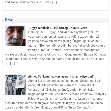
and socialist movements in Turkey. […]
Söyleşi
Turgay Tanülkü: BU RÖPORTAJI OKUMALISINIZ
Ünlü oyuncu Turgay Tanülkü’nün hayatı film gibi. 62
yaşındaki oyuncu, 18 yaşında girdiği cezaevinden 26
yaşında başka biri olarak çıkmış. Özgürlüğe ilk adımı
atarken “Ben geri döneceğim buraya!” diye bir söz vermiş
kendine. Tanülkü, ömrünü cezaevlerinde mahkumları
tiyatroyla buluşturmaya adamış bir oyuncu… Çoğu insanın Eşkıya Dünyaya
Hükümdar Olmaz dizisinde Şahinağa olarak tanıdığı Tanülkü’nün hikayesi
dizi […]
Ahmet Şık “Savunma yapmıyorum itham ediyorum!”
Ahmet Şık’ın savunmasının tam metni: Sözlerime 3 yıl
önce, 2014’te yayımlanan ‘Paralel Yürüdük Biz Bu
Yollarda’ isimli kitabımın önsözünden bir alıntıyla
başlayacağım. AKP ve Gülen Cemaati arasındaki mafyatik
iktidar ortaklığının nasıl dağıldığını anlatan bu inceleme-
araştırma kitabımın önsözü şöyle başlıyor: “Türkiye’yi siyasal ve toplumsal
olarak beraber dönüştüren iki güç olan AKP ile Gülen Cemaati’nin