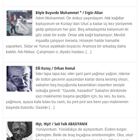
Böyle Buyurdu Muhammet * / Ergür Altan
Adım Muhammet. On dokuz yaşındayım. Atık kağıtlar
topluyorum ve Kızılay`dan Ulus`a kadar üç kez yürüyerek
gidip geliyorum her gün. Beş arkadaşımla kalıyorum iki
göz odalı bir evde. Onlar atık kağıt toplamıyor; Mevlüt
inşaatta çalışıyor mesela, Hüseyin halde hamallık
yaparken, Sidar ve Yunus ayakkabı boyacısı. Aramıza bir arkadaş daha
katıldı. Adı Abbas. Çalışmıyor o, diyaliz hastası. […]
Elli Kuruş / Orhan Kemal
İster lapa lapa kar, ister şarıl şarıl yağmur yağsın, isterse
de bütün gecenin ayazından karlar dona kesmiş olsun,
sabahın beş buçuğunda karanlıkları ürperten sesiyle
sokağa girerdi: “Gazete, havadiis!” Sabahın dördünde
yazı makinemin başına geçtiğim için, bu ses, bu kara,
yağmura, ayaza kafa tutan bu canlı, bu pırıl pırıl ses beni yazı makinemin
başında bulurdu. Gazete […]
Hişt, Hişt! / Sait Faik ABASIYANIK
Yürüyordum. Yürüdükçe de açılıyordum. Evden kızgın
çıkmıştım. Belki de tıraş bıçağına sinirlenmiştim. Olur, olur!