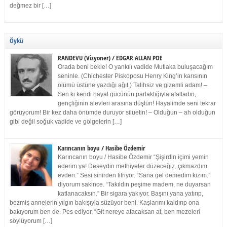
değmez bir […]
Öykü
RANDEVU (Vizyoner) / EDGAR ALLAN POE
Orada beni bekle! O yankılı vadide Mutlaka buluşacağım
seninle. (Chichester Piskoposu Henry King’in karısının
ölümü üstüne yazdığı ağıt.) Talihsiz ve gizemli adam! –
Sen ki kendi hayal gücünün parlaklığıyla afalladın,
gençliğinin alevleri arasına düştün! Hayalimde seni tekrar
görüyorum! Bir kez daha önümde duruyor siluetin! – Olduğun – ah olduğun
gibi değil soğuk vadide ve gölgelerin […]
Karıncanın boyu / Hasibe Özdemir
Karıncanın boyu / Hasibe Özdemir “Şişirdin içimi yemin
ederim ya! Deseydin methiyeler düzeceğiz, çıkmazdım
evden.” Sesi sinirden titriyor. “Sana gel demedim kızım.”
diyorum sakince. “Takıldın peşime madem, ne duyarsan
katlanacaksın.” Bir sigara yakıyor. Başını yana yatırıp,
bezmiş annelerin yılgın bakışıyla süzüyor beni. Kaşlarımı kaldırıp ona
bakıyorum ben de. Pes ediyor. “Git nereye atacaksan at, ben mezeleri
söylüyorum […]