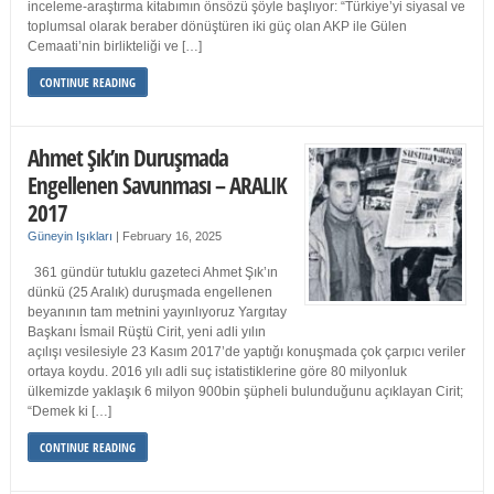
inceleme-araştırma kitabımın önsözü şöyle başlıyor: “Türkiye’yi siyasal ve
toplumsal olarak beraber dönüştüren iki güç olan AKP ile Gülen
Cemaati’nin birlikteliği ve […]
CONTINUE READING
Ahmet Şık’ın Duruşmada
Engellenen Savunması – ARALIK
2017
Güneyin Işıkları
|
February 16, 2025
361 gündür tutuklu gazeteci Ahmet Şık’ın
dünkü (25 Aralık) duruşmada engellenen
beyanının tam metnini yayınlıyoruz Yargıtay
Başkanı İsmail Rüştü Cirit, yeni adli yılın
açılışı vesilesiyle 23 Kasım 2017’de yaptığı konuşmada çok çarpıcı veriler
ortaya koydu. 2016 yılı adli suç istatistiklerine göre 80 milyonluk
ülkemizde yaklaşık 6 milyon 900bin şüpheli bulunduğunu açıklayan Cirit;
“Demek ki […]
CONTINUE READING