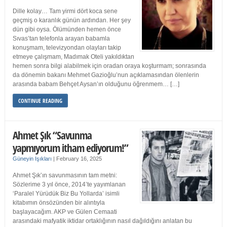
Dille kolay… Tam yirmi dört koca sene
geçmiş o karanlık günün ardından. Her şey
dün gibi oysa. Ölümünden hemen önce
Sıvas’tan telefonla arayan babamla
konuşmam, televizyondan olayları takip
etmeye çalışmam, Madımak Oteli yakıldıktan
hemen sonra bilgi alabilmek için oradan oraya koşturmam; sonrasında
da dönemin bakanı Mehmet Gazioğlu’nun açıklamasından ölenlerin
arasında babam Behçet Aysan’ın olduğunu öğrenmem… […]
CONTINUE READING
Ahmet Şık “Savunma
yapmıyorum itham ediyorum!”
Güneyin Işıkları
|
February 16, 2025
Ahmet Şık’ın savunmasının tam metni:
Sözlerime 3 yıl önce, 2014’te yayımlanan
‘Paralel Yürüdük Biz Bu Yollarda’ isimli
kitabımın önsözünden bir alıntıyla
başlayacağım. AKP ve Gülen Cemaati
arasındaki mafyatik iktidar ortaklığının nasıl dağıldığını anlatan bu