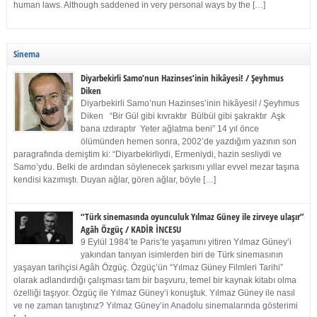
human laws. Although saddened in very personal ways by the […]
Sinema
Diyarbekirli Samo’nun Hazinses’inin hikâyesi! / Şeyhmus
Diken
Diyarbekirli Samo’nun Hazinses’inin hikâyesi! / Şeyhmus
Diken “Bir Gül gibi kıvraktır Bülbül gibi şakraktır Aşk
bana ızdıraptır Yeter ağlatma beni” 14 yıl önce
ölümünden hemen sonra, 2002’de yazdığım yazının son
paragrafında demiştim ki: “Diyarbekirliydi, Ermeniydi, hazin sesliydi ve
Samo’ydu. Belki de ardından söylenecek şarkısını yıllar evvel mezar taşına
kendisi kazımıştı. Duyan ağlar, gören ağlar, böyle […]
“Türk sinemasında oyunculuk Yılmaz Güney ile zirveye ulaşır”
Agâh Özgüç / KADİR İNCESU
9 Eylül 1984’te Paris’te yaşamını yitiren Yılmaz Güney’i
yakından tanıyan isimlerden biri de Türk sinemasının
yaşayan tarihçisi Agâh Özgüç. Özgüç’ün “Yılmaz Güney Filmleri Tarihi”
olarak adlandırdığı çalışması tam bir başvuru, temel bir kaynak kitabı olma
özelliği taşıyor. Özgüç ile Yılmaz Güney’i konuştuk. Yılmaz Güney ile nasıl
ve ne zaman tanıştınız? Yılmaz Güney’in Anadolu sinemalarında gösterimi