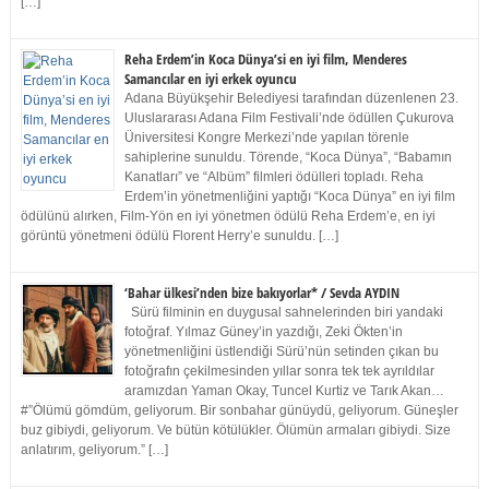
[…]
Reha Erdem’in Koca Dünya’si en iyi film, Menderes
Samancılar en iyi erkek oyuncu
Adana Büyükşehir Belediyesi tarafından düzenlenen 23.
Uluslararası Adana Film Festivali’nde ödüllen Çukurova
Üniversitesi Kongre Merkezi’nde yapılan törenle
sahiplerine sunuldu. Törende, “Koca Dünya”, “Babamın
Kanatları” ve “Albüm” filmleri ödülleri topladı. Reha
Erdem’in yönetmenliğini yaptığı “Koca Dünya” en iyi film
ödülünü alırken, Film-Yön en iyi yönetmen ödülü Reha Erdem’e, en iyi
görüntü yönetmeni ödülü Florent Herry’e sunuldu. […]
‘Bahar ülkesi’nden bize bakıyorlar* / Sevda AYDIN
Sürü filminin en duygusal sahnelerinden biri yandaki
fotoğraf. Yılmaz Güney’in yazdığı, Zeki Ökten’in
yönetmenliğini üstlendiği Sürü’nün setinden çıkan bu
fotoğrafın çekilmesinden yıllar sonra tek tek ayrıldılar
aramızdan Yaman Okay, Tuncel Kurtiz ve Tarık Akan…
#”Ölümü gömdüm, geliyorum. Bir sonbahar günüydü, geliyorum. Güneşler
buz gibiydi, geliyorum. Ve bütün kötülükler. Ölümün armaları gibiydi. Size
anlatırım, geliyorum.” […]