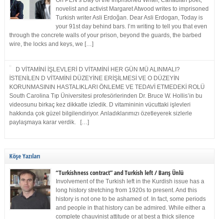
On PEN’s Day of the Imprisoned Writer, Canadian poet,
novelist and activist Margaret Atwood writes to imprisoned
Turkish writer Asli Erdoğan. Dear Asli Erdogan, Today is
your 91st day behind bars. I’m writing to tell you that even
through the concrete walls of your prison, beyond the guards, the barbed
wire, the locks and keys, we […]
D VİTAMİNİ İŞLEVLERİ D VİTAMİNİ HER GÜN MÜ ALINMALI?
İSTENİLEN D VİTAMİNİ DÜZEYİNE ERİŞİLMESİ VE O DÜZEYİN
KORUNMASININ HASTALIKLARI ÖNLEME VE TEDAVİ ETMEDEKİ ROLÜ
South Carolina Tıp Üniversitesi profesörlerinden Dr. Bruce W. Hollis’in bu
videosunu birkaç kez dikkatle izledik. D vitamininin vücuttaki işlevleri
hakkında çok güzel bilgilendiriyor. Anladıklarımızı özetleyerek sizlerle
paylaşmaya karar verdik. […]
Köşe Yazıları
“Turkishness contract” and Turkish left / Barış Ünlü
Involvement of the Turkish left in the Kurdish issue has a
long history stretching from 1920s to present. And this
history is not one to be ashamed of. In fact, some periods
and people in that history can be admired. While either a
complete chauvinist attitude or at best a thick silence