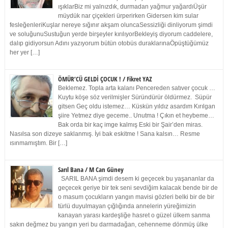
ışıklarBiz mi yalnızdık, durmadan yağmur yağardıÜşür
müydük nar çiçekleri ürperirken Gidersen kim sular
fesleğenleriKuşlar nereye sığınır akşam oluncaSessizliği dinliyorum şimdi
ve soluğunuSustuğun yerde birşeyler kırılıyorBekleyiş diyorum caddelere,
dalıp gidiyorsun Adını yazıyorum bütün otobüs duraklarınaÖpüştüğümüz
her yer […]
ÖMÜR’CÜ GELDİ ÇOCUK ! / Fikret YAZ
Beklemez. Topla arta kalanı Pencereden satıver çocuk …
Kuytu köşe söz verilmişler Süründürür öldürmez. Süpür
gitsen Geç oldu istemez… Küskün yıldız asardım Kırılgan
şiire Yetmez diye geceme.. Unutma ! Çıkın et heybeme…
Bak orda bir kaç imge kalmış Eski bir Şair’den miras.
Nasılsa son dizeye saklanmış. İyi bak eskitme ! Sana kalsın… Resme
ısınmamıştım. Bir […]
Sarıl Bana / M Can Güney
SARIL BANA şimdi desem ki geçecek bu yaşananlar da
geçecek geriye bir tek seni sevdiğim kalacak bende bir de
o masum çocukların yangın mavisi gözleri belki bir de bir
türlü duyulmayan çığlığında annelerin yüreğimizin
kanayan yarası kardeşliğe hasret o güzel ülkem sanma
sakın değmez bu yangın yeri bu darmadağan, cehenneme dönmüş ülke