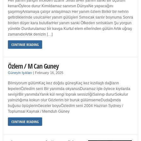
Her yanım yangın İnceden uzanır Sivas’aHer yanım sanki Bir uçurum
kenarıÖylece durur Kımıldamaz sanırsın DünyaNe yapacağını
şaşırmışAnlamaya çalışır anlaşılmazı Her yanım özlem Birikir bir nehrin
getirdiklerinde usulcaHer yanım gülüşleri Sımsıcak sarılır boynuma Sonra
birden düşer kara bulutlarHer yanım sanki Öfkeden sırılsıklam Şu yorgun
yürekte Durdurulamaz bir kavga Kurtul elem ellerinden gülüm Artık uğraş
zamanıdırArtık denizin […]
CONTINUE READING
Özlem / M Can Guney
Güneyin Işıkları
|
February 16, 2025
Bilmiyorum gülümKaç kez doğdu güneşKaç kez kızıllaştı dağların
tepeleriÖzledim seni Bir yanımda okyanusDuramaz işte öylece kıyılarda
sevişirBir yanımdaYanık kül rengi toprak sessizliğiSalınıp dururSokulur
yalnızlığıma kokun olur Gözlerim bir buruk gülümsemeDudağımda
buğusu öpüşlerinGeceler boyuÖzledim seni 2004 Haziran Sydney /
Toplumsal Kaynak / Memduh Güney
CONTINUE READING