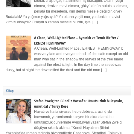
Mutlak tıraş bıçağına sinirlenmiş olacağım. Otların yeşil
olması, denizin mavi olması, gökyüzünün bulutsuz olması,
pekalâ bir meseledir. Kim demiş mesele değildir, diye?
Budalalık! Ya yağmur yağsaydı? Ya otların yeşili mor, ya denizin mavisi
kırmızı olsaydı? Olsaydı o zaman mesele olurdu, işte. […]
A Clean, Well-Lighted Place – Aydınlık ve Temiz Bir Yer /
ERNEST HEMINGWAY
A Clean, Well-Lighted Place / ERNEST HEMINGWAY It
was very late and everyone had left the cafe except an old
man who sat in the shadow the leaves of the tree made
against the electric light. In the day time the street was
dusty, but at night the dew settled the dust and the old man […]
Kitap
Stefan Zweig’ten Gündüz Vassaf’a: Umutsuzluk bulaşıcıdır,
umut da! / Türey Köse
Hayatı ve hatta siyaseti hep edebiyat aracılığıyla
kavramak, yorumlamak isteyen bir okur olarak bu
umutsuzluk günlerinde Avusturyalı yazar Stefan Zweig
düşüyor sık sık aklıma. “Kendi Hayatının Şiirini
Yazanlar”da roman tadında biyografilerle Casanova, Stendhal, Tolstoy’u