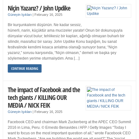
Niçin Yazarız? / John Updike
Güneyin Işıkları
|
February 16, 2025
Bir kurşunkalemi düşünün. Ne kadar sessiz,
hünerli, narin, küçüktür ama mucizeler yaratır! Onun bir dokunuşuyla
dünyalar vücut bulur; tehlikesiz bir kaplan, ağırlığı olmayan buharlı bir
silindir, masrafsız bir saray. John Updike Konu başlığım, bu sanat
festivalinde kendimi kısaca anlatma olanağı sunuyor bana; “Niçin
yazarız,” sorusu karşısında, “Niçin olmasın,” demeli ve başka şey
söylemeden yerime oturmalıydım. Ama […]
CONTINUE READING
The impact of Facebook and the
tech giants / KILLING OUR
MEDIA / NICK FEIK
Güneyin Işıkları
|
February 16, 2025
Facebook CEO and chairman Mark Zuckerberg at the APEC CEO Summit
2016 in Lima, Peru. © Ernesto Benavides / AFP / Getty Images “Today I
want to focus on the most important question of all,” wrote Facebook CEO
Mark Zuckerberg. “Are we building the world we all want?” The “social