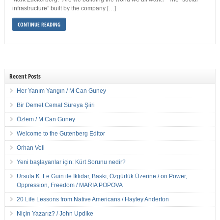
infrastructure” built by the company […]
CONTINUE READING
Recent Posts
Her Yanım Yangın / M Can Guney
Bir Demet Cemal Süreya Şiiri
Özlem / M Can Guney
Welcome to the Gutenberg Editor
Orhan Veli
Yeni başlayanlar için: Kürt Sorunu nedir?
Ursula K. Le Guin ile İktidar, Baskı, Özgürlük Üzerine / on Power,
Oppression, Freedom / MARIA POPOVA
20 Life Lessons from Native Americans / Hayley Anderton
Niçin Yazarız? / John Updike