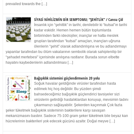
prevailed towards the […]
SİYASİ NİHİLİZMİN BİR SEMPTOMU; “ŞEHİTLİK” / Cansu Çöl
İnsanlık için “şehitlik” in tarihi, denilebilir ki “kutsal”ın tarihi
kadar eskidir. Hemen hemen bütün toplumlarda
birbirinden farklı ideolojiler, inançlar ve hatta meslek
grupları tarafından “kutsal” amaçları, inançları uğruna
ölenlerin “şehit” olarak adlandırılışına ve bu adlandırmayı
yapanlar tarafından bu ölüm vakalarının sembolik olarak sahiplenilip bir
“şehadet mertebesi” içerisinde anılışına rastlanır. Burada sorun elbette
hayatını kaybedenlerin adlandırılması […]
Bağışıklık sistemini güçlendirmenin 20 yolu
Soğuk havalar geldiğinde virüsler tarafından hasta
edilmek hiç hoş değildir. Bu yüzden şimdi
bahsedeceğimiz bağışıklık güçlendirici tavsiyeler sizi
virüslerin getirdiği hastalıklardan koruyup, mevsimin tadını
çıkarmanızı sağlayabilir. Şekerden kaçınmak Çok fazla
şeker tüketmek bağışıklık sisteminin bakterilere karşı savaşan
mekanizmasını bastırır. Sadece 75-100 gram şeker tüketmek bile beyaz kan
hücrelerinin bakterileri yok edecek gücünü azaltır. Doğal meyve […]