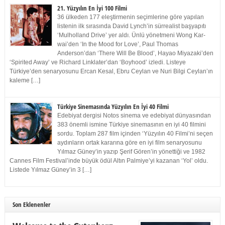
21. Yüzyılın En İyi 100 Filmi
36 ülkeden 177 eleştirmenin seçimlerine göre yapılan
listenin ilk sırasında David Lynch’in sürrealist başyapıtı
‘Mulholland Drive’ yer aldı. Ünlü yönetmeni Wong Kar-
wai’den ‘In the Mood for Love’, Paul Thomas
Anderson’dan ‘There Will Be Blood’, Hayao Miyazaki’den
‘Spirited Away’ ve Richard Linklater’dan ‘Boyhood’ izledi. Listeye
Türkiye’den senaryosunu Ercan Kesal, Ebru Ceylan ve Nuri Bilgi Ceylan’ın
kaleme […]
Türkiye Sinemasında Yüzyılın En İyi 40 Filmi
Edebiyat dergisi Notos sinema ve edebiyat dünyasından
383 önemli ismine Türkiye sinemasının en iyi 40 filmini
sordu. Toplam 287 film içinden ‘Yüzyılın 40 Filmi’ni seçen
aydınların ortak kararına göre en iyi film senaryosunu
Yılmaz Güney’in yazıp Şerif Gören’in yönettiği ve 1982
Cannes Film Festival’inde büyük ödül Altın Palmiye’yi kazanan ‘Yol’ oldu.
Listede Yılmaz Güney’in 3 […]
Son Eklenenler