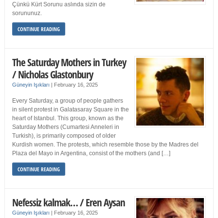
Çünkü Kürt Sorunu aslında sizin de
sorununuz.
CONTINUE READING
The Saturday Mothers in Turkey
/ Nicholas Glastonbury
Güneyin Işıkları
|
February 16, 2025
Every Saturday, a group of people gathers
in silent protest in Galatasaray Square in the
heart of Istanbul. This group, known as the
Saturday Mothers (Cumartesi Anneleri in
Turkish), is primarily composed of older
Kurdish women. The protests, which resemble those by the Madres del
Plaza del Mayo in Argentina, consist of the mothers (and […]
CONTINUE READING
Nefessiz kalmak… / Eren Aysan
Güneyin Işıkları
|
February 16, 2025