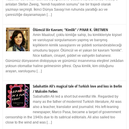
anlatan Stefan Zweig, “kendi hayatının sonunu” ise bir trajedi olarak
yazmayı seçmişti. İkinci Dünya Savaşı’nın ruhunda yarattığı acı ve
çaresizliğe dayanamayan […]
Ölümcül Bir Kavram; “Kimlik” / PINAR K. ÜRETMEN
Amin Maalouf, çoklu kimliğe sahip, bu kimlikleriyle kişisel
ve varoluşsal sorgulamasını yapmış ve barışmış
kişiliklerin kimlik savaşlarını ve şiddeti sonlandırabileceği
umudunu taşıyor. Ölümcül ve el yakan bir kavram “kimlik”.
Nice katliam, cinayet, şiddet ve vahşetin bahanesi.
Günümüz dünyasının distopyaya ve günümüz insanınınsa eleştirel zekâdan
yoksun otomatlar haline gelmesinin şifresi. Oysa kimlik, kim olduğunu
arayan, varoluşunu […]
Sabahattin Ali’s magical tale of Turkish love and loss in Berlin
/ Malcolm Forbes
Sabahattin Ali led a short but eventful life. Regarded by
many as the father of modernist Turkish literature, Ali was
also a teacher, translator and journalist. His left-leaning
newspaper, Marco Pasa, became a target of government
censorship in the 1940s due to its satirical editorials. Ali also sailed too
close to the wind and was […]