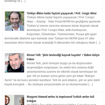
birlikteliği ve […]
Türkiye dibine kadar faşizmi yaşayacak / Prof. Cengiz Aktar
Türkiye dibine kadar faşizmi yaşayacak / Prof. Cengiz
Aktar – Söyleşi : Yeter Polat AKPM’nin geçtiğimiz günlerde
Türkiye’yi izleme sürecine almasını küme düşmek olarak
tanımlayan Prof. Cengiz Aktar, artık Azerbaycan,
Kırgızistan, Özbekistan, Türkmenistan, Rusya gibi gayri
demokratik ülkelerle aynı kümede olan Türkiye’nin AKPM üyesi 47 ülke
arasından ikinci küme olarak sıraladığı 9 ülkesinden biri olduğunu ifade […]
Ahmet Telli: ‘Şiirin beslendiği kaynak hayattır’ / Didem Gülçin
Erdem
Ahmet Telli, şiirin tümüyle duygu ya da düşünceden
oluşmadığını vurgulayan, bu edebi türü anlama değil
anlamlandırma üzerine bir etkinlik olarak tanımlayan bir
şair. Altı yıl aradan sonra gelen yeni şiir kitabı “Bakışın
Senin” ile de bunu yeniden kanıtlıyor. Telli ile yeni kitabını, şiiri ve şiire dahil
hayatı konuştuk. – Bu söyleşiyi yeryüzündeki en iyi okurlarınızdan […]
Margaret Atwood writes to imprisoned Turkish writer Asli
Erdoğan