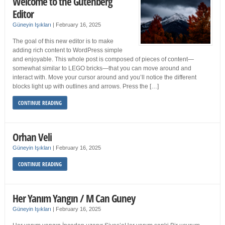
Welcome to the Gutenberg
Editor
Güneyin Işıkları
|
February 16, 2025
The goal of this new editor is to make
adding rich content to WordPress simple
and enjoyable. This whole post is composed of pieces of content—
somewhat similar to LEGO bricks—that you can move around and
interact with. Move your cursor around and you’ll notice the different
blocks light up with outlines and arrows. Press the […]
CONTINUE READING
Orhan Veli
Güneyin Işıkları
|
February 16, 2025
CONTINUE READING
Her Yanım Yangın / M Can Guney
Güneyin Işıkları
|
February 16, 2025