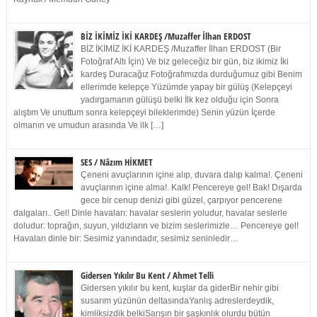
BİZ İKİMİZ İKİ KARDEŞ /Muzaffer İlhan ERDOST
BİZ İKİMİZ İKİ KARDEŞ /Muzaffer İlhan ERDOST (Bir
Fotoğraf Altı İçin) Ve biz geleceğiz bir gün, biz ikimiz İki
kardeş Duracağız Fotoğrafımızda durduğumuz gibi Benim
ellerimde kelepçe Yüzümde yapay bir gülüş (Kelepçeyi
yadırgamanın gülüşü belki İlk kez olduğu için Sonra
alıştım Ve unuttum sonra kelepçeyi bileklerimde) Senin yüzün İçerde
olmanın ve umudun arasında Ve ilk […]
SES / Nâzım HİKMET
Çeneni avuçlarının içine alıp, duvara dalıp kalma!. Çeneni
avuçlarının içine alma!. Kalk! Pencereye gel! Bak! Dışarda
gece bir cenup denizi gibi güzel, çarpıyor pencerene
dalgaları.. Gel! Dinle havaları: havalar seslerin yoludur, havalar seslerle
doludur: toprağın, suyun, yıldızların ve bizim seslerimizle… Pencereye gel!
Havaları dinle bir: Sesimiz yanındadır, sesimiz seninledir…
Gidersen Yıkılır Bu Kent / Ahmet Telli
Gidersen yıkılır bu kent, kuşlar da giderBir nehir gibi
susarım yüzünün deltasındaYanlış adreslerdeydik,
kimliksizdik belkiSarışın bir şaşkınlık olurdu bütün