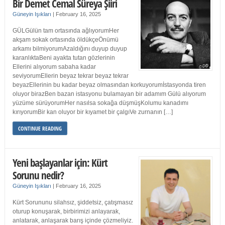
Bir Demet Cemal Süreya Şiiri
Güneyin Işıkları
|
February 16, 2025
GÜLGülün tam ortasında ağlıyorumHer
akşam sokak ortasında öldükçeÖnümü
arkamı bilmiyorumAzaldığını duyup duyup
karanlıktaBeni ayakta tutan gözlerinin
Ellerini alıyorum sabaha kadar
seviyorumEllerin beyaz tekrar beyaz tekrar
beyazEllerinin bu kadar beyaz olmasından korkuyorumİstasyonda tiren
oluyor birazBen bazan istasyonu bulamayan bir adamım Gülü alıyorum
yüzüme sürüyorumHer nasılsa sokağa düşmüşKolumu kanadımı
kırıyorumBir kan oluyor bir kıyamet bir çalgıVe zurnanın […]
CONTINUE READING
Yeni başlayanlar için: Kürt
Sorunu nedir?
Güneyin Işıkları
|
February 16, 2025
Kürt Sorununu silahsız, şiddetsiz, çatışmasız
oturup konuşarak, birbirimizi anlayarak,
anlatarak, anlaşarak barış içinde çözmeliyiz.