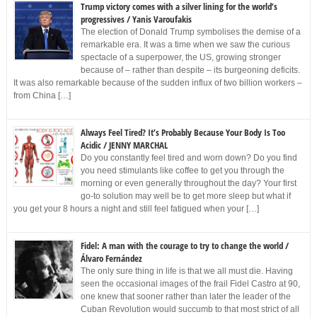
Trump victory comes with a silver lining for the world’s
progressives / Yanis Varoufakis
The election of Donald Trump symbolises the demise of a
remarkable era. It was a time when we saw the curious
spectacle of a superpower, the US, growing stronger
because of – rather than despite – its burgeoning deficits.
It was also remarkable because of the sudden influx of two billion workers –
from China […]
Always Feel Tired? It’s Probably Because Your Body Is Too
Acidic / JENNY MARCHAL
Do you constantly feel tired and worn down? Do you find
you need stimulants like coffee to get you through the
morning or even generally throughout the day? Your first
go-to solution may well be to get more sleep but what if
you get your 8 hours a night and still feel fatigued when your […]
Fidel: A man with the courage to try to change the world /
Álvaro Fernández
The only sure thing in life is that we all must die. Having
seen the occasional images of the frail Fidel Castro at 90,
one knew that sooner rather than later the leader of the
Cuban Revolution would succumb to that most strict of all