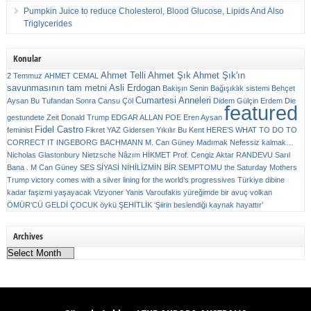
Pumpkin Juice to reduce Cholesterol, Blood Glucose, Lipids And Also
Triglycerides
Konular
Ahmet Telli
Ahmet Şık
Ahmet Şık'ın
2 Temmuz
AHMET CEMAL
savunmasının tam metni
Asli Erdogan
Bakişın Senin
Bağışıklık sistemi
Behçet
Cumartesi Anneleri
Aysan
Bu Tufandan Sonra
Cansu Çöl
Didem Gülçin Erdem
Die
featured
gestundete Zeit
Donald Trump
EDGAR ALLAN POE
Eren Aysan
Fidel Castro
feminist
Fikret YAZ
Gidersen Yıkılır Bu Kent
HERE’S WHAT TO DO TO
CORRECT IT
INGEBORG BACHMANN
M. Can Güney
Madımak
Nefessiz kalmak…
Nicholas Glastonbury
Nietzsche
Nâzım HİKMET
Prof. Cengiz Aktar
RANDEVU
Sarıl
Bana . M Can Güney
SES
SİYASİ NİHİLİZMİN BİR SEMPTOMU
the Saturday Mothers
Trump victory comes with a silver lining for the world’s progressives
Türkiye dibine
kadar faşizmi yaşayacak
Vizyoner
Yanis Varoufakis
yüreğimde bir avuç volkan
ÖMÜR'CÜ GELDİ ÇOCUK
öykü
ŞEHİTLİK
‘Şiirin beslendiği kaynak hayattır’
Archives
Archives