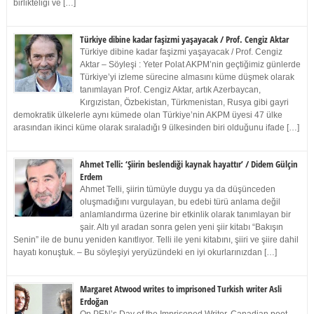
birlikteliği ve […]
Türkiye dibine kadar faşizmi yaşayacak / Prof. Cengiz Aktar
Türkiye dibine kadar faşizmi yaşayacak / Prof. Cengiz
Aktar – Söyleşi : Yeter Polat AKPM’nin geçtiğimiz günlerde
Türkiye’yi izleme sürecine almasını küme düşmek olarak
tanımlayan Prof. Cengiz Aktar, artık Azerbaycan,
Kırgızistan, Özbekistan, Türkmenistan, Rusya gibi gayri
demokratik ülkelerle aynı kümede olan Türkiye’nin AKPM üyesi 47 ülke
arasından ikinci küme olarak sıraladığı 9 ülkesinden biri olduğunu ifade […]
Ahmet Telli: ‘Şiirin beslendiği kaynak hayattır’ / Didem Gülçin
Erdem
Ahmet Telli, şiirin tümüyle duygu ya da düşünceden
oluşmadığını vurgulayan, bu edebi türü anlama değil
anlamlandırma üzerine bir etkinlik olarak tanımlayan bir
şair. Altı yıl aradan sonra gelen yeni şiir kitabı “Bakışın
Senin” ile de bunu yeniden kanıtlıyor. Telli ile yeni kitabını, şiiri ve şiire dahil
hayatı konuştuk. – Bu söyleşiyi yeryüzündeki en iyi okurlarınızdan […]
Margaret Atwood writes to imprisoned Turkish writer Asli
Erdoğan