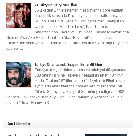
21. Yüzyılın En İyi 100 Filmi
36 ülkeden 177 eleştirmenin seçimlerine göre yapılan
listenin ilk sırasında David Lynch’in sürrealist başyapıtı
‘Mulholland Drive’ yer aldı. Ünlü yönetmeni Wong Kar-
wai’den ‘In the Mood for Love’, Paul Thomas
Anderson’dan ‘There Will Be Blood’, Hayao Miyazaki’den
‘Spirited Away’ ve Richard Linklater’dan ‘Boyhood’ izledi. Listeye
Türkiye’den senaryosunu Ercan Kesal, Ebru Ceylan ve Nuri Bilgi Ceylan’ın
kaleme […]
Türkiye Sinemasında Yüzyılın En İyi 40 Filmi
Edebiyat dergisi Notos sinema ve edebiyat dünyasından
383 önemli ismine Türkiye sinemasının en iyi 40 filmini
sordu. Toplam 287 film içinden ‘Yüzyılın 40 Filmi’ni seçen
aydınların ortak kararına göre en iyi film senaryosunu
Yılmaz Güney’in yazıp Şerif Gören’in yönettiği ve 1982
Cannes Film Festival’inde büyük ödül Altın Palmiye’yi kazanan ‘Yol’ oldu.
Listede Yılmaz Güney’in 3 […]
Son Eklenenler