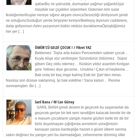
ışıklarBiz mi yalnızdık, durmadan yağmur yağardıÜşür
müydük nar çiçekleri ürperirken Gidersen kim sular
fesleğenleriKuşlar nereye sığınır akşam oluncaSessizliği dinliyorum şimdi
ve soluğunuSustuğun yerde birşeyler kırılıyorBekleyiş diyorum caddelere,
dalıp gidiyorsun Adını yazıyorum bütün otobüs duraklarınaÖpüştüğümüz
her yer […]
ÖMÜR’CÜ GELDİ ÇOCUK ! / Fikret YAZ
Beklemez. Topla arta kalanı Pencereden satıver çocuk …
Kuytu köşe söz verilmişler Süründürür öldürmez. Süpür
gitsen Geç oldu istemez… Küskün yıldız asardım Kırılgan
şiire Yetmez diye geceme.. Unutma ! Çıkın et heybeme…
Bak orda bir kaç imge kalmış Eski bir Şair’den miras.
Nasılsa son dizeye saklanmış. İyi bak eskitme ! Sana kalsın… Resme
ısınmamıştım. Bir […]
Sarıl Bana / M Can Güney
SARIL BANA şimdi desem ki geçecek bu yaşananlar da
geçecek geriye bir tek seni sevdiğim kalacak bende bir de
o masum çocukların yangın mavisi gözleri belki bir de bir
türlü duyulmayan çığlığında annelerin yüreğimizin
kanayan yarası kardeşliğe hasret o güzel ülkem sanma
sakın değmez bu yangın yeri bu darmadağan, cehenneme dönmüş ülke