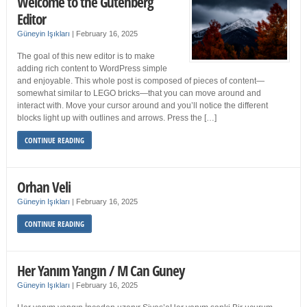
Welcome to the Gutenberg
Editor
Güneyin Işıkları
|
February 16, 2025
The goal of this new editor is to make
adding rich content to WordPress simple
and enjoyable. This whole post is composed of pieces of content—
somewhat similar to LEGO bricks—that you can move around and
interact with. Move your cursor around and you’ll notice the different
blocks light up with outlines and arrows. Press the […]
CONTINUE READING
Orhan Veli
Güneyin Işıkları
|
February 16, 2025
CONTINUE READING
Her Yanım Yangın / M Can Guney
Güneyin Işıkları
|
February 16, 2025