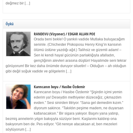
değmez bir […]
Öykü
RANDEVU (Vizyoner) / EDGAR ALLAN POE
Orada beni bekle! O yankılı vadide Mutlaka buluşacağım
seninle. (Chichester Piskoposu Henry King’in karısının
ölümü üstüne yazdığı ağıt.) Talihsiz ve gizemli adam! –
Sen ki kendi hayal gücünün parlaklığıyla afalladın,
gençliğinin alevleri arasına düştün! Hayalimde seni tekrar
görüyorum! Bir kez daha önümde duruyor siluetin! – Olduğun – ah olduğun
gibi değil soğuk vadide ve gölgelerin […]
Karıncanın boyu / Hasibe Özdemir
Karıncanın boyu / Hasibe Özdemir “Şişirdin içimi yemin
ederim ya! Deseydin methiyeler düzeceğiz, çıkmazdım
evden.” Sesi sinirden titriyor. “Sana gel demedim kızım.”
diyorum sakince. “Takıldın peşime madem, ne duyarsan
katlanacaksın.” Bir sigara yakıyor. Başını yana yatırıp,
bezmiş annelerin yılgın bakışıyla süzüyor beni. Kaşlarımı kaldırıp ona
bakıyorum ben de. Pes ediyor. “Git nereye atacaksan at, ben mezeleri
söylüyorum […]