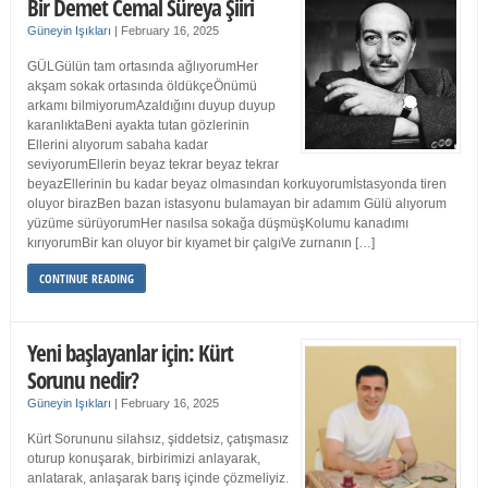
Bir Demet Cemal Süreya Şiiri
Güneyin Işıkları
|
February 16, 2025
GÜLGülün tam ortasında ağlıyorumHer
akşam sokak ortasında öldükçeÖnümü
arkamı bilmiyorumAzaldığını duyup duyup
karanlıktaBeni ayakta tutan gözlerinin
Ellerini alıyorum sabaha kadar
seviyorumEllerin beyaz tekrar beyaz tekrar
beyazEllerinin bu kadar beyaz olmasından korkuyorumİstasyonda tiren
oluyor birazBen bazan istasyonu bulamayan bir adamım Gülü alıyorum
yüzüme sürüyorumHer nasılsa sokağa düşmüşKolumu kanadımı
kırıyorumBir kan oluyor bir kıyamet bir çalgıVe zurnanın […]
CONTINUE READING
Yeni başlayanlar için: Kürt
Sorunu nedir?
Güneyin Işıkları
|
February 16, 2025
Kürt Sorununu silahsız, şiddetsiz, çatışmasız
oturup konuşarak, birbirimizi anlayarak,
anlatarak, anlaşarak barış içinde çözmeliyiz.