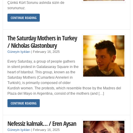
Çünkü Kürt Sorunu aslında sizin de
sorununuz.
CONTINUE READING
The Saturday Mothers in Turkey
/ Nicholas Glastonbury
Güneyin Işıkları
|
February 16, 2025
Every Saturday, a group of people gathers
in silent protest in Galatasaray Square in the
heart of Istanbul. This group, known as the
Saturday Mothers (Cumartesi Anneleri in
Turkish), is primarily composed of older
Kurdish women. The protests, which resemble those by the Madres del
Plaza del Mayo in Argentina, consist of the mothers (and […]
CONTINUE READING
Nefessiz kalmak… / Eren Aysan
Güneyin Işıkları
|
February 16, 2025