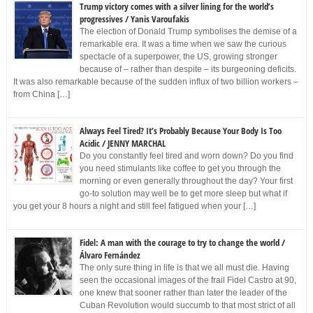
Trump victory comes with a silver lining for the world’s
progressives / Yanis Varoufakis
The election of Donald Trump symbolises the demise of a
remarkable era. It was a time when we saw the curious
spectacle of a superpower, the US, growing stronger
because of – rather than despite – its burgeoning deficits.
It was also remarkable because of the sudden influx of two billion workers –
from China […]
Always Feel Tired? It’s Probably Because Your Body Is Too
Acidic / JENNY MARCHAL
Do you constantly feel tired and worn down? Do you find
you need stimulants like coffee to get you through the
morning or even generally throughout the day? Your first
go-to solution may well be to get more sleep but what if
you get your 8 hours a night and still feel fatigued when your […]
Fidel: A man with the courage to try to change the world /
Álvaro Fernández
The only sure thing in life is that we all must die. Having
seen the occasional images of the frail Fidel Castro at 90,
one knew that sooner rather than later the leader of the
Cuban Revolution would succumb to that most strict of all