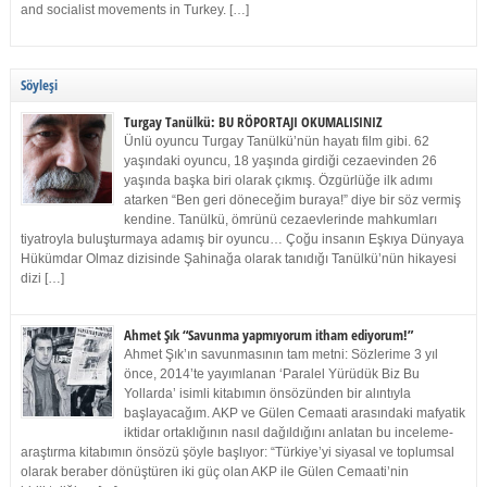
and socialist movements in Turkey. […]
Söyleşi
Turgay Tanülkü: BU RÖPORTAJI OKUMALISINIZ
Ünlü oyuncu Turgay Tanülkü’nün hayatı film gibi. 62
yaşındaki oyuncu, 18 yaşında girdiği cezaevinden 26
yaşında başka biri olarak çıkmış. Özgürlüğe ilk adımı
atarken “Ben geri döneceğim buraya!” diye bir söz vermiş
kendine. Tanülkü, ömrünü cezaevlerinde mahkumları
tiyatroyla buluşturmaya adamış bir oyuncu… Çoğu insanın Eşkıya Dünyaya
Hükümdar Olmaz dizisinde Şahinağa olarak tanıdığı Tanülkü’nün hikayesi
dizi […]
Ahmet Şık “Savunma yapmıyorum itham ediyorum!”
Ahmet Şık’ın savunmasının tam metni: Sözlerime 3 yıl
önce, 2014’te yayımlanan ‘Paralel Yürüdük Biz Bu
Yollarda’ isimli kitabımın önsözünden bir alıntıyla
başlayacağım. AKP ve Gülen Cemaati arasındaki mafyatik
iktidar ortaklığının nasıl dağıldığını anlatan bu inceleme-
araştırma kitabımın önsözü şöyle başlıyor: “Türkiye’yi siyasal ve toplumsal
olarak beraber dönüştüren iki güç olan AKP ile Gülen Cemaati’nin