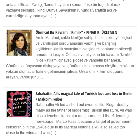
anlatan Stefan Zweig, “kendi hayatının sonunu” ise bir trajedi olarak
yazmayı seçmişti. İkinci Dünya Savaşı’nın ruhunda yarattığı acı ve
çaresizliğe dayanamayan […]
Ölümcül Bir Kavram; “Kimlik” / PINAR K. ÜRETMEN
Amin Maalouf, çoklu kimliğe sahip, bu kimlikleriyle kişisel
ve varoluşsal sorgulamasını yapmış ve barışmış
kişiliklerin kimlik savaşlarını ve şiddeti sonlandırabileceği
umudunu taşıyor. Ölümcül ve el yakan bir kavram “kimlik”.
Nice katliam, cinayet, şiddet ve vahşetin bahanesi.
Günümüz dünyasının distopyaya ve günümüz insanınınsa eleştirel zekâdan
yoksun otomatlar haline gelmesinin şifresi. Oysa kimlik, kim olduğunu
arayan, varoluşunu […]
Sabahattin Ali’s magical tale of Turkish love and loss in Berlin
/ Malcolm Forbes
Sabahattin Ali led a short but eventful life. Regarded by
many as the father of modernist Turkish literature, Ali was
also a teacher, translator and journalist. His left-leaning
newspaper, Marco Pasa, became a target of government
censorship in the 1940s due to its satirical editorials. Ali also sailed too
close to the wind and was […]