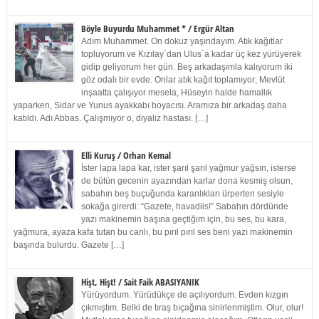
Böyle Buyurdu Muhammet * / Ergür Altan
Adım Muhammet. On dokuz yaşındayım. Atık kağıtlar
topluyorum ve Kızılay`dan Ulus`a kadar üç kez yürüyerek
gidip geliyorum her gün. Beş arkadaşımla kalıyorum iki
göz odalı bir evde. Onlar atık kağıt toplamıyor; Mevlüt
inşaatta çalışıyor mesela, Hüseyin halde hamallık
yaparken, Sidar ve Yunus ayakkabı boyacısı. Aramıza bir arkadaş daha
katıldı. Adı Abbas. Çalışmıyor o, diyaliz hastası. […]
Elli Kuruş / Orhan Kemal
İster lapa lapa kar, ister şarıl şarıl yağmur yağsın, isterse
de bütün gecenin ayazından karlar dona kesmiş olsun,
sabahın beş buçuğunda karanlıkları ürperten sesiyle
sokağa girerdi: “Gazete, havadiis!” Sabahın dördünde
yazı makinemin başına geçtiğim için, bu ses, bu kara,
yağmura, ayaza kafa tutan bu canlı, bu pırıl pırıl ses beni yazı makinemin
başında bulurdu. Gazete […]
Hişt, Hişt! / Sait Faik ABASIYANIK
Yürüyordum. Yürüdükçe de açılıyordum. Evden kızgın
çıkmıştım. Belki de tıraş bıçağına sinirlenmiştim. Olur, olur!