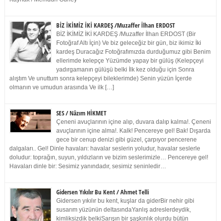
BİZ İKİMİZ İKİ KARDEŞ /Muzaffer İlhan ERDOST
BİZ İKİMİZ İKİ KARDEŞ /Muzaffer İlhan ERDOST (Bir
Fotoğraf Altı İçin) Ve biz geleceğiz bir gün, biz ikimiz İki
kardeş Duracağız Fotoğrafımızda durduğumuz gibi Benim
ellerimde kelepçe Yüzümde yapay bir gülüş (Kelepçeyi
yadırgamanın gülüşü belki İlk kez olduğu için Sonra
alıştım Ve unuttum sonra kelepçeyi bileklerimde) Senin yüzün İçerde
olmanın ve umudun arasında Ve ilk […]
SES / Nâzım HİKMET
Çeneni avuçlarının içine alıp, duvara dalıp kalma!. Çeneni
avuçlarının içine alma!. Kalk! Pencereye gel! Bak! Dışarda
gece bir cenup denizi gibi güzel, çarpıyor pencerene
dalgaları.. Gel! Dinle havaları: havalar seslerin yoludur, havalar seslerle
doludur: toprağın, suyun, yıldızların ve bizim seslerimizle… Pencereye gel!
Havaları dinle bir: Sesimiz yanındadır, sesimiz seninledir…
Gidersen Yıkılır Bu Kent / Ahmet Telli
Gidersen yıkılır bu kent, kuşlar da giderBir nehir gibi
susarım yüzünün deltasındaYanlış adreslerdeydik,
kimliksizdik belkiSarışın bir şaşkınlık olurdu bütün