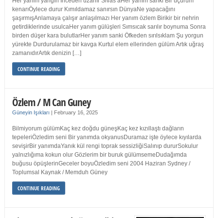
Her yanım yangın İnceden uzanır Sivas’aHer yanım sanki Bir uçurum
kenarıÖylece durur Kımıldamaz sanırsın DünyaNe yapacağını
şaşırmışAnlamaya çalışır anlaşılmazı Her yanım özlem Birikir bir nehrin
getirdiklerinde usulcaHer yanım gülüşleri Sımsıcak sarılır boynuma Sonra
birden düşer kara bulutlarHer yanım sanki Öfkeden sırılsıklam Şu yorgun
yürekte Durdurulamaz bir kavga Kurtul elem ellerinden gülüm Artık uğraş
zamanıdırArtık denizin […]
CONTINUE READING
Özlem / M Can Guney
Güneyin Işıkları
|
February 16, 2025
Bilmiyorum gülümKaç kez doğdu güneşKaç kez kızıllaştı dağların
tepeleriÖzledim seni Bir yanımda okyanusDuramaz işte öylece kıyılarda
sevişirBir yanımdaYanık kül rengi toprak sessizliğiSalınıp dururSokulur
yalnızlığıma kokun olur Gözlerim bir buruk gülümsemeDudağımda
buğusu öpüşlerinGeceler boyuÖzledim seni 2004 Haziran Sydney /
Toplumsal Kaynak / Memduh Güney
CONTINUE READING