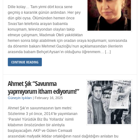
Dille kolay… Tam yirmi dört koca sene
geçmiş o karanlık günün ardından. Her şey
dün gibi oysa. Ölümünden hemen önce
Sıvas’tan telefonla arayan babamla
konuşmam, televizyondan olayları takip
etmeye çalışmam, Madımak Oteli yakıldıktan
hemen sonra bilgi alabilmek için oradan oraya koşturmam; sonrasında
da dönemin bakanı Mehmet Gazioğlu’nun açıklamasından ölenlerin
arasında babam Behçet Aysan’ın olduğunu öğrenmem… […]
CONTINUE READING
Ahmet Şık “Savunma
yapmıyorum itham ediyorum!”
Güneyin Işıkları
|
February 16, 2025
Ahmet Şık’ın savunmasının tam metni:
Sözlerime 3 yıl önce, 2014’te yayımlanan
‘Paralel Yürüdük Biz Bu Yollarda’ isimli
kitabımın önsözünden bir alıntıyla
başlayacağım. AKP ve Gülen Cemaati
arasındaki mafyatik iktidar ortaklığının nasıl dağıldığını anlatan bu