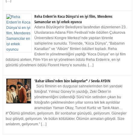
[…]
Reha Erdem’in Koca Dünya’si en iyi film, Menderes
Samancılar en iyi erkek oyuncu
Adana Büyükşehir Belediyesi tarafından düzenlenen 23.
Uluslararası Adana Film Festivali’nde ödüllen Çukurova
Üniversitesi Kongre Merkezi’nde yapılan törenle
sahiplerine sunuldu. Törende, “Koca Dünya”, “Babamın
Kanatları” ve “Albüm” filmleri ödülleri topladı. Reha
Erdem’in yönetmenliğini yaptığı “Koca Dünya” en iyi film
ödülünü alırken, Film-Yön en iyi yönetmen ödülü Reha Erdem’e, en iyi
görüntü yönetmeni ödülü Florent Herry’e sunuldu. […]
‘Bahar ülkesi’nden bize bakıyorlar* / Sevda AYDIN
Sürü filminin en duygusal sahnelerinden biri yandaki
fotoğraf. Yılmaz Güney’in yazdığı, Zeki Ökten’in
yönetmenliğini üstlendiği Sürü’nün setinden çıkan bu
fotoğrafın çekilmesinden yıllar sonra tek tek ayrıldılar
aramızdan Yaman Okay, Tuncel Kurtiz ve Tarık Akan…
#”Ölümü gömdüm, geliyorum. Bir sonbahar günüydü, geliyorum. Güneşler
buz gibiydi, geliyorum. Ve bütün kötülükler. Ölümün armaları gibiydi. Size
anlatırım, geliyorum.” […]