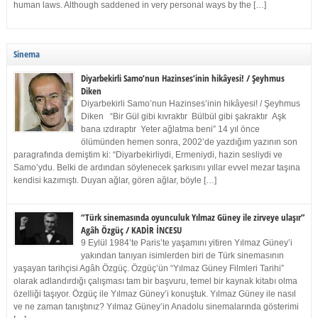
human laws. Although saddened in very personal ways by the […]
Sinema
Diyarbekirli Samo’nun Hazinses’inin hikâyesi! / Şeyhmus
Diken
Diyarbekirli Samo’nun Hazinses’inin hikâyesi! / Şeyhmus
Diken “Bir Gül gibi kıvraktır Bülbül gibi şakraktır Aşk
bana ızdıraptır Yeter ağlatma beni” 14 yıl önce
ölümünden hemen sonra, 2002’de yazdığım yazının son
paragrafında demiştim ki: “Diyarbekirliydi, Ermeniydi, hazin sesliydi ve
Samo’ydu. Belki de ardından söylenecek şarkısını yıllar evvel mezar taşına
kendisi kazımıştı. Duyan ağlar, gören ağlar, böyle […]
“Türk sinemasında oyunculuk Yılmaz Güney ile zirveye ulaşır”
Agâh Özgüç / KADİR İNCESU
9 Eylül 1984’te Paris’te yaşamını yitiren Yılmaz Güney’i
yakından tanıyan isimlerden biri de Türk sinemasının
yaşayan tarihçisi Agâh Özgüç. Özgüç’ün “Yılmaz Güney Filmleri Tarihi”
olarak adlandırdığı çalışması tam bir başvuru, temel bir kaynak kitabı olma
özelliği taşıyor. Özgüç ile Yılmaz Güney’i konuştuk. Yılmaz Güney ile nasıl
ve ne zaman tanıştınız? Yılmaz Güney’in Anadolu sinemalarında gösterimi