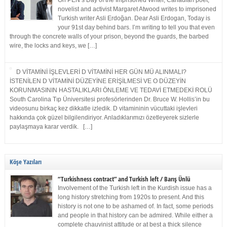
On PEN’s Day of the Imprisoned Writer, Canadian poet,
novelist and activist Margaret Atwood writes to imprisoned
Turkish writer Asli Erdoğan. Dear Asli Erdogan, Today is
your 91st day behind bars. I’m writing to tell you that even
through the concrete walls of your prison, beyond the guards, the barbed
wire, the locks and keys, we […]
D VİTAMİNİ İŞLEVLERİ D VİTAMİNİ HER GÜN MÜ ALINMALI?
İSTENİLEN D VİTAMİNİ DÜZEYİNE ERİŞİLMESİ VE O DÜZEYİN
KORUNMASININ HASTALIKLARI ÖNLEME VE TEDAVİ ETMEDEKİ ROLÜ
South Carolina Tıp Üniversitesi profesörlerinden Dr. Bruce W. Hollis’in bu
videosunu birkaç kez dikkatle izledik. D vitamininin vücuttaki işlevleri
hakkında çok güzel bilgilendiriyor. Anladıklarımızı özetleyerek sizlerle
paylaşmaya karar verdik. […]
Köşe Yazıları
“Turkishness contract” and Turkish left / Barış Ünlü
Involvement of the Turkish left in the Kurdish issue has a
long history stretching from 1920s to present. And this
history is not one to be ashamed of. In fact, some periods
and people in that history can be admired. While either a
complete chauvinist attitude or at best a thick silence