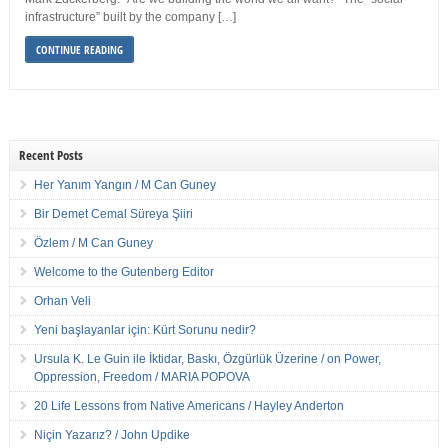
infrastructure” built by the company […]
CONTINUE READING
Recent Posts
Her Yanım Yangın / M Can Guney
Bir Demet Cemal Süreya Şiiri
Özlem / M Can Guney
Welcome to the Gutenberg Editor
Orhan Veli
Yeni başlayanlar için: Kürt Sorunu nedir?
Ursula K. Le Guin ile İktidar, Baskı, Özgürlük Üzerine / on Power,
Oppression, Freedom / MARIA POPOVA
20 Life Lessons from Native Americans / Hayley Anderton
Niçin Yazarız? / John Updike