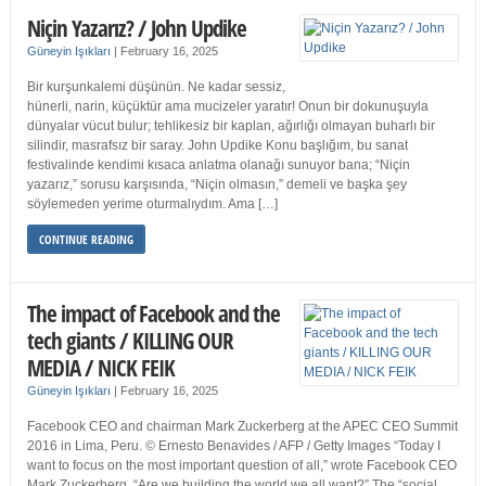
Niçin Yazarız? / John Updike
Güneyin Işıkları
|
February 16, 2025
Bir kurşunkalemi düşünün. Ne kadar sessiz,
hünerli, narin, küçüktür ama mucizeler yaratır! Onun bir dokunuşuyla
dünyalar vücut bulur; tehlikesiz bir kaplan, ağırlığı olmayan buharlı bir
silindir, masrafsız bir saray. John Updike Konu başlığım, bu sanat
festivalinde kendimi kısaca anlatma olanağı sunuyor bana; “Niçin
yazarız,” sorusu karşısında, “Niçin olmasın,” demeli ve başka şey
söylemeden yerime oturmalıydım. Ama […]
CONTINUE READING
The impact of Facebook and the
tech giants / KILLING OUR
MEDIA / NICK FEIK
Güneyin Işıkları
|
February 16, 2025
Facebook CEO and chairman Mark Zuckerberg at the APEC CEO Summit
2016 in Lima, Peru. © Ernesto Benavides / AFP / Getty Images “Today I
want to focus on the most important question of all,” wrote Facebook CEO
Mark Zuckerberg. “Are we building the world we all want?” The “social