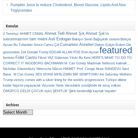
Pumpkin Juice to reduce Cholesterol, Blood Glucose, Lipids And Also
Triglycerides
Konular
Ahmet Telli
Ahmet Şık
Ahmet Şık'ın
2 Temmuz
AHMET CEMAL
savunmasının tam metni
Asli Erdogan
Bakişın Senin
Bağışıklık sistemi
Behçet
Cumartesi Anneleri
Aysan
Bu Tufandan Sonra
Cansu Çöl
Didem Gülçin Erdem
Die
featured
gestundete Zeit
Donald Trump
EDGAR ALLAN POE
Eren Aysan
Fidel Castro
feminist
Fikret YAZ
Gidersen Yıkılır Bu Kent
HERE’S WHAT TO DO TO
CORRECT IT
INGEBORG BACHMANN
M. Can Güney
Madımak
Nefessiz kalmak…
Nicholas Glastonbury
Nietzsche
Nâzım HİKMET
Prof. Cengiz Aktar
RANDEVU
Sarıl
Bana . M Can Güney
SES
SİYASİ NİHİLİZMİN BİR SEMPTOMU
the Saturday Mothers
Trump victory comes with a silver lining for the world’s progressives
Türkiye dibine
kadar faşizmi yaşayacak
Vizyoner
Yanis Varoufakis
yüreğimde bir avuç volkan
ÖMÜR'CÜ GELDİ ÇOCUK
öykü
ŞEHİTLİK
‘Şiirin beslendiği kaynak hayattır’
Archives
Archives