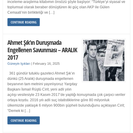
inceleme-araştırma kitabımın önsözü şöyle başlıyor: “Türkiye’yi siyasal ve
toplumsal olarak beraber dönüştüren iki güç olan AKP ile Gülen
Cemaati’nin birlikteliği ve […]
CONTINUE READING
Ahmet Şık’ın Duruşmada
Engellenen Savunması – ARALIK
2017
Güneyin Işıkları
|
February 16, 2025
361 gündür tutuklu gazeteci Ahmet Şık’ın
dünkü (25 Aralık) duruşmada engellenen
beyanının tam metnini yayınlıyoruz Yargıtay
Başkanı İsmail Rüştü Cirit, yeni adli yılın
açılışı vesilesiyle 23 Kasım 2017’de yaptığı konuşmada çok çarpıcı veriler
ortaya koydu. 2016 yılı adli suç istatistiklerine göre 80 milyonluk
ülkemizde yaklaşık 6 milyon 900bin şüpheli bulunduğunu açıklayan Cirit;
“Demek ki […]
CONTINUE READING