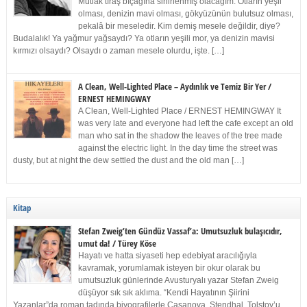
Mutlak tıraş bıçağına sinirlenmiş olacağım. Otların yeşil
olması, denizin mavi olması, gökyüzünün bulutsuz olması,
pekalâ bir meseledir. Kim demiş mesele değildir, diye?
Budalalık! Ya yağmur yağsaydı? Ya otların yeşili mor, ya denizin mavisi
kırmızı olsaydı? Olsaydı o zaman mesele olurdu, işte. […]
A Clean, Well-Lighted Place – Aydınlık ve Temiz Bir Yer /
ERNEST HEMINGWAY
A Clean, Well-Lighted Place / ERNEST HEMINGWAY It
was very late and everyone had left the cafe except an old
man who sat in the shadow the leaves of the tree made
against the electric light. In the day time the street was
dusty, but at night the dew settled the dust and the old man […]
Kitap
Stefan Zweig’ten Gündüz Vassaf’a: Umutsuzluk bulaşıcıdır,
umut da! / Türey Köse
Hayatı ve hatta siyaseti hep edebiyat aracılığıyla
kavramak, yorumlamak isteyen bir okur olarak bu
umutsuzluk günlerinde Avusturyalı yazar Stefan Zweig
düşüyor sık sık aklıma. “Kendi Hayatının Şiirini
Yazanlar”da roman tadında biyografilerle Casanova, Stendhal, Tolstoy’u