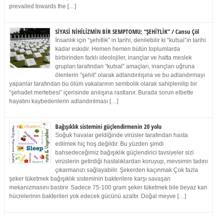
prevailed towards the […]
SİYASİ NİHİLİZMİN BİR SEMPTOMU; “ŞEHİTLİK” / Cansu Çöl
İnsanlık için “şehitlik” in tarihi, denilebilir ki “kutsal”ın tarihi
kadar eskidir. Hemen hemen bütün toplumlarda
birbirinden farklı ideolojiler, inançlar ve hatta meslek
grupları tarafından “kutsal” amaçları, inançları uğruna
ölenlerin “şehit” olarak adlandırılışına ve bu adlandırmayı
yapanlar tarafından bu ölüm vakalarının sembolik olarak sahiplenilip bir
“şehadet mertebesi” içerisinde anılışına rastlanır. Burada sorun elbette
hayatını kaybedenlerin adlandırılması […]
Bağışıklık sistemini güçlendirmenin 20 yolu
Soğuk havalar geldiğinde virüsler tarafından hasta
edilmek hiç hoş değildir. Bu yüzden şimdi
bahsedeceğimiz bağışıklık güçlendirici tavsiyeler sizi
virüslerin getirdiği hastalıklardan koruyup, mevsimin tadını
çıkarmanızı sağlayabilir. Şekerden kaçınmak Çok fazla
şeker tüketmek bağışıklık sisteminin bakterilere karşı savaşan
mekanizmasını bastırır. Sadece 75-100 gram şeker tüketmek bile beyaz kan
hücrelerinin bakterileri yok edecek gücünü azaltır. Doğal meyve […]