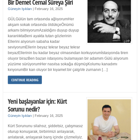
Bir Demet Cemal Süreya Şiiri
Güneyin Işıkları
|
February 16, 2025
GÜLGülün tam ortasında ağlıyorumHer
akşam sokak ortasında öldükçeÖnümü
arkamı bilmiyorumAzaldığını duyup duyup
karanlıktaBeni ayakta tutan gözlerinin
Ellerini alıyorum sabaha kadar
seviyorumEllerin beyaz tekrar beyaz tekrar
beyazEllerinin bu kadar beyaz olmasından korkuyorumİstasyonda tiren
oluyor birazBen bazan istasyonu bulamayan bir adamım Gülü alıyorum
yüzüme sürüyorumHer nasılsa sokağa düşmüşKolumu kanadımı
kırıyorumBir kan oluyor bir kıyamet bir çalgıVe zurnanın […]
CONTINUE READING
Yeni başlayanlar için: Kürt
Sorunu nedir?
Güneyin Işıkları
|
February 16, 2025
Kürt Sorununu silahsız, şiddetsiz, çatışmasız
oturup konuşarak, birbirimizi anlayarak,
anlatarak, anlaşarak barış içinde çözmeliyiz.