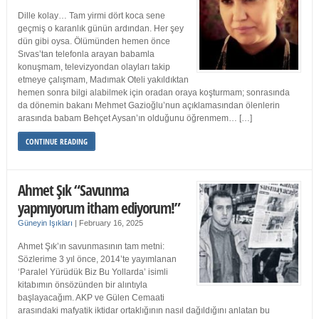
Dille kolay… Tam yirmi dört koca sene
geçmiş o karanlık günün ardından. Her şey
dün gibi oysa. Ölümünden hemen önce
Sıvas’tan telefonla arayan babamla
konuşmam, televizyondan olayları takip
etmeye çalışmam, Madımak Oteli yakıldıktan
hemen sonra bilgi alabilmek için oradan oraya koşturmam; sonrasında
da dönemin bakanı Mehmet Gazioğlu’nun açıklamasından ölenlerin
arasında babam Behçet Aysan’ın olduğunu öğrenmem… […]
CONTINUE READING
Ahmet Şık “Savunma
yapmıyorum itham ediyorum!”
Güneyin Işıkları
|
February 16, 2025
Ahmet Şık’ın savunmasının tam metni:
Sözlerime 3 yıl önce, 2014’te yayımlanan
‘Paralel Yürüdük Biz Bu Yollarda’ isimli
kitabımın önsözünden bir alıntıyla
başlayacağım. AKP ve Gülen Cemaati
arasındaki mafyatik iktidar ortaklığının nasıl dağıldığını anlatan bu