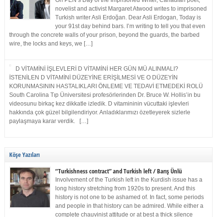
On PEN’s Day of the Imprisoned Writer, Canadian poet,
novelist and activist Margaret Atwood writes to imprisoned
Turkish writer Asli Erdoğan. Dear Asli Erdogan, Today is
your 91st day behind bars. I’m writing to tell you that even
through the concrete walls of your prison, beyond the guards, the barbed
wire, the locks and keys, we […]
D VİTAMİNİ İŞLEVLERİ D VİTAMİNİ HER GÜN MÜ ALINMALI?
İSTENİLEN D VİTAMİNİ DÜZEYİNE ERİŞİLMESİ VE O DÜZEYİN
KORUNMASININ HASTALIKLARI ÖNLEME VE TEDAVİ ETMEDEKİ ROLÜ
South Carolina Tıp Üniversitesi profesörlerinden Dr. Bruce W. Hollis’in bu
videosunu birkaç kez dikkatle izledik. D vitamininin vücuttaki işlevleri
hakkında çok güzel bilgilendiriyor. Anladıklarımızı özetleyerek sizlerle
paylaşmaya karar verdik. […]
Köşe Yazıları
“Turkishness contract” and Turkish left / Barış Ünlü
Involvement of the Turkish left in the Kurdish issue has a
long history stretching from 1920s to present. And this
history is not one to be ashamed of. In fact, some periods
and people in that history can be admired. While either a
complete chauvinist attitude or at best a thick silence