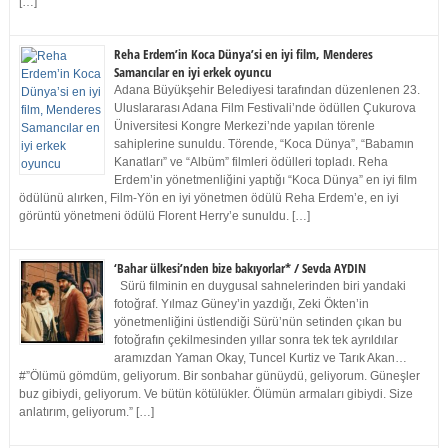
[…]
Reha Erdem’in Koca Dünya’si en iyi film, Menderes
Samancılar en iyi erkek oyuncu
Adana Büyükşehir Belediyesi tarafından düzenlenen 23.
Uluslararası Adana Film Festivali’nde ödüllen Çukurova
Üniversitesi Kongre Merkezi’nde yapılan törenle
sahiplerine sunuldu. Törende, “Koca Dünya”, “Babamın
Kanatları” ve “Albüm” filmleri ödülleri topladı. Reha
Erdem’in yönetmenliğini yaptığı “Koca Dünya” en iyi film
ödülünü alırken, Film-Yön en iyi yönetmen ödülü Reha Erdem’e, en iyi
görüntü yönetmeni ödülü Florent Herry’e sunuldu. […]
‘Bahar ülkesi’nden bize bakıyorlar* / Sevda AYDIN
Sürü filminin en duygusal sahnelerinden biri yandaki
fotoğraf. Yılmaz Güney’in yazdığı, Zeki Ökten’in
yönetmenliğini üstlendiği Sürü’nün setinden çıkan bu
fotoğrafın çekilmesinden yıllar sonra tek tek ayrıldılar
aramızdan Yaman Okay, Tuncel Kurtiz ve Tarık Akan…
#”Ölümü gömdüm, geliyorum. Bir sonbahar günüydü, geliyorum. Güneşler
buz gibiydi, geliyorum. Ve bütün kötülükler. Ölümün armaları gibiydi. Size
anlatırım, geliyorum.” […]