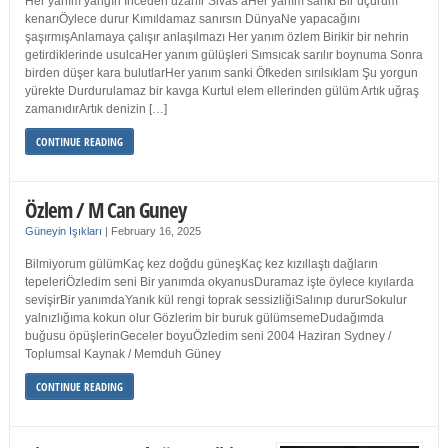
Her yanım yangın İnceden uzanır Sivas’aHer yanım sanki Bir uçurum
kenarıÖylece durur Kımıldamaz sanırsın DünyaNe yapacağını
şaşırmışAnlamaya çalışır anlaşılmazı Her yanım özlem Birikir bir nehrin
getirdiklerinde usulcaHer yanım gülüşleri Sımsıcak sarılır boynuma Sonra
birden düşer kara bulutlarHer yanım sanki Öfkeden sırılsıklam Şu yorgun
yürekte Durdurulamaz bir kavga Kurtul elem ellerinden gülüm Artık uğraş
zamanıdırArtık denizin […]
CONTINUE READING
Özlem / M Can Guney
Güneyin Işıkları
|
February 16, 2025
Bilmiyorum gülümKaç kez doğdu güneşKaç kez kızıllaştı dağların
tepeleriÖzledim seni Bir yanımda okyanusDuramaz işte öylece kıyılarda
sevişirBir yanımdaYanık kül rengi toprak sessizliğiSalınıp dururSokulur
yalnızlığıma kokun olur Gözlerim bir buruk gülümsemeDudağımda
buğusu öpüşlerinGeceler boyuÖzledim seni 2004 Haziran Sydney /
Toplumsal Kaynak / Memduh Güney
CONTINUE READING