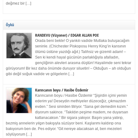
değmez bir […]
Öykü
RANDEVU (Vizyoner) / EDGAR ALLAN POE
Orada beni bekle! O yankılı vadide Mutlaka buluşacağım
seninle. (Chichester Piskoposu Henry King’in karısının
ölümü üstüne yazdığı ağıt.) Talihsiz ve gizemli adam! –
Sen ki kendi hayal gücünün parlaklığıyla afalladın,
gençliğinin alevleri arasına düştün! Hayalimde seni tekrar
görüyorum! Bir kez daha önümde duruyor siluetin! – Olduğun – ah olduğun
gibi değil soğuk vadide ve gölgelerin […]
Karıncanın boyu / Hasibe Özdemir
Karıncanın boyu / Hasibe Özdemir “Şişirdin içimi yemin
ederim ya! Deseydin methiyeler düzeceğiz, çıkmazdım
evden.” Sesi sinirden titriyor. “Sana gel demedim kızım.”
diyorum sakince. “Takıldın peşime madem, ne duyarsan
katlanacaksın.” Bir sigara yakıyor. Başını yana yatırıp,
bezmiş annelerin yılgın bakışıyla süzüyor beni. Kaşlarımı kaldırıp ona
bakıyorum ben de. Pes ediyor. “Git nereye atacaksan at, ben mezeleri
söylüyorum […]