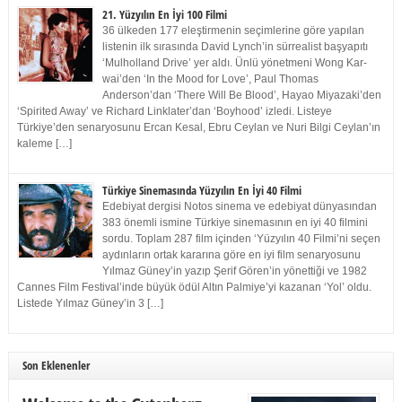
21. Yüzyılın En İyi 100 Filmi
36 ülkeden 177 eleştirmenin seçimlerine göre yapılan
listenin ilk sırasında David Lynch’in sürrealist başyapıtı
‘Mulholland Drive’ yer aldı. Ünlü yönetmeni Wong Kar-
wai’den ‘In the Mood for Love’, Paul Thomas
Anderson’dan ‘There Will Be Blood’, Hayao Miyazaki’den
‘Spirited Away’ ve Richard Linklater’dan ‘Boyhood’ izledi. Listeye
Türkiye’den senaryosunu Ercan Kesal, Ebru Ceylan ve Nuri Bilgi Ceylan’ın
kaleme […]
Türkiye Sinemasında Yüzyılın En İyi 40 Filmi
Edebiyat dergisi Notos sinema ve edebiyat dünyasından
383 önemli ismine Türkiye sinemasının en iyi 40 filmini
sordu. Toplam 287 film içinden ‘Yüzyılın 40 Filmi’ni seçen
aydınların ortak kararına göre en iyi film senaryosunu
Yılmaz Güney’in yazıp Şerif Gören’in yönettiği ve 1982
Cannes Film Festival’inde büyük ödül Altın Palmiye’yi kazanan ‘Yol’ oldu.
Listede Yılmaz Güney’in 3 […]
Son Eklenenler