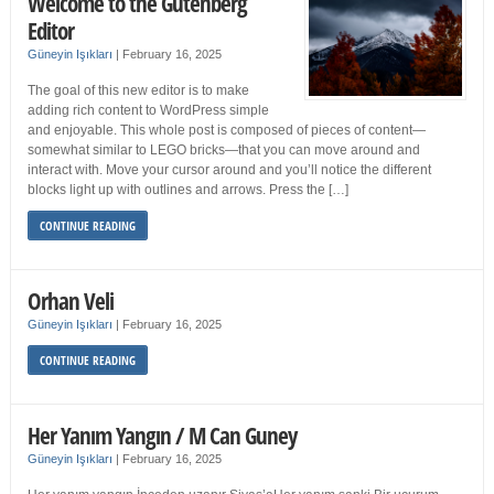
Welcome to the Gutenberg
Editor
Güneyin Işıkları
|
February 16, 2025
The goal of this new editor is to make
adding rich content to WordPress simple
and enjoyable. This whole post is composed of pieces of content—
somewhat similar to LEGO bricks—that you can move around and
interact with. Move your cursor around and you’ll notice the different
blocks light up with outlines and arrows. Press the […]
CONTINUE READING
Orhan Veli
Güneyin Işıkları
|
February 16, 2025
CONTINUE READING
Her Yanım Yangın / M Can Guney
Güneyin Işıkları
|
February 16, 2025