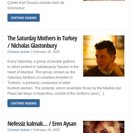
Çünkü Kürt Sorunu aslında sizin de
sorununuz.
CONTINUE READING
The Saturday Mothers in Turkey
/ Nicholas Glastonbury
Güneyin Işıkları
|
February 16, 2025
Every Saturday, a group of people gathers
in silent protest in Galatasaray Square in the
heart of Istanbul. This group, known as the
Saturday Mothers (Cumartesi Anneleri in
Turkish), is primarily composed of older
Kurdish women. The protests, which resemble those by the Madres del
Plaza del Mayo in Argentina, consist of the mothers (and […]
CONTINUE READING
Nefessiz kalmak… / Eren Aysan
Güneyin Işıkları
|
February 16, 2025