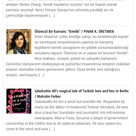
anlatan Stefan Zweig, “kendi hayatının sonunu” ise bir trajedi olarak
yazmayı seçmişti. İkinci Dünya Savaşı’nın ruhunda yarattığı acı ve
çaresizliğe dayanamayan […]
Ölümcül Bir Kavram; “Kimlik” / PINAR K. ÜRETMEN
Amin Maalouf, çoklu kimliğe sahip, bu kimlikleriyle kişisel
ve varoluşsal sorgulamasını yapmış ve barışmış
kişiliklerin kimlik savaşlarını ve şiddeti sonlandırabileceği
umudunu taşıyor. Ölümcül ve el yakan bir kavram “kimlik”.
Nice katliam, cinayet, şiddet ve vahşetin bahanesi.
Günümüz dünyasının distopyaya ve günümüz insanınınsa eleştirel zekâdan
yoksun otomatlar haline gelmesinin şifresi. Oysa kimlik, kim olduğunu
arayan, varoluşunu […]
Sabahattin Ali’s magical tale of Turkish love and loss in Berlin
/ Malcolm Forbes
Sabahattin Ali led a short but eventful life. Regarded by
many as the father of modernist Turkish literature, Ali was
also a teacher, translator and journalist. His left-leaning
newspaper, Marco Pasa, became a target of government
censorship in the 1940s due to its satirical editorials. Ali also sailed too
close to the wind and was […]