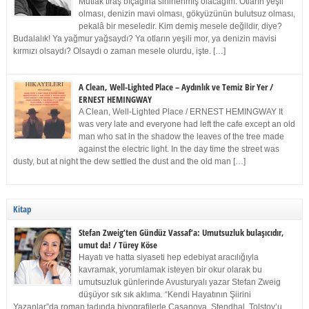
Mutlak tıraş bıçağına sinirlenmiş olacağım. Otların yeşil
olması, denizin mavi olması, gökyüzünün bulutsuz olması,
pekalâ bir meseledir. Kim demiş mesele değildir, diye?
Budalalık! Ya yağmur yağsaydı? Ya otların yeşili mor, ya denizin mavisi
kırmızı olsaydı? Olsaydı o zaman mesele olurdu, işte. […]
A Clean, Well-Lighted Place – Aydınlık ve Temiz Bir Yer /
ERNEST HEMINGWAY
A Clean, Well-Lighted Place / ERNEST HEMINGWAY It
was very late and everyone had left the cafe except an old
man who sat in the shadow the leaves of the tree made
against the electric light. In the day time the street was
dusty, but at night the dew settled the dust and the old man […]
Kitap
Stefan Zweig’ten Gündüz Vassaf’a: Umutsuzluk bulaşıcıdır,
umut da! / Türey Köse
Hayatı ve hatta siyaseti hep edebiyat aracılığıyla
kavramak, yorumlamak isteyen bir okur olarak bu
umutsuzluk günlerinde Avusturyalı yazar Stefan Zweig
düşüyor sık sık aklıma. “Kendi Hayatının Şiirini
Yazanlar”da roman tadında biyografilerle Casanova, Stendhal, Tolstoy’u