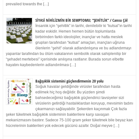
prevailed towards the […]
SİYASİ NİHİLİZMİN BİR SEMPTOMU; “ŞEHİTLİK” / Cansu Çöl
İnsanlık için “şehitlik” in tarihi, denilebilir ki “kutsal”ın tarihi
kadar eskidir. Hemen hemen bütün toplumlarda
birbirinden farklı ideolojiler, inançlar ve hatta meslek
grupları tarafından “kutsal” amaçları, inançları uğruna
ölenlerin “şehit” olarak adlandırılışına ve bu adlandırmayı
yapanlar tarafından bu ölüm vakalarının sembolik olarak sahiplenilip bir
“şehadet mertebesi” içerisinde anılışına rastlanır. Burada sorun elbette
hayatını kaybedenlerin adlandırılması […]
Bağışıklık sistemini güçlendirmenin 20 yolu
Soğuk havalar geldiğinde virüsler tarafından hasta
edilmek hiç hoş değildir. Bu yüzden şimdi
bahsedeceğimiz bağışıklık güçlendirici tavsiyeler sizi
virüslerin getirdiği hastalıklardan koruyup, mevsimin tadını
çıkarmanızı sağlayabilir. Şekerden kaçınmak Çok fazla
şeker tüketmek bağışıklık sisteminin bakterilere karşı savaşan
mekanizmasını bastırır. Sadece 75-100 gram şeker tüketmek bile beyaz kan
hücrelerinin bakterileri yok edecek gücünü azaltır. Doğal meyve […]