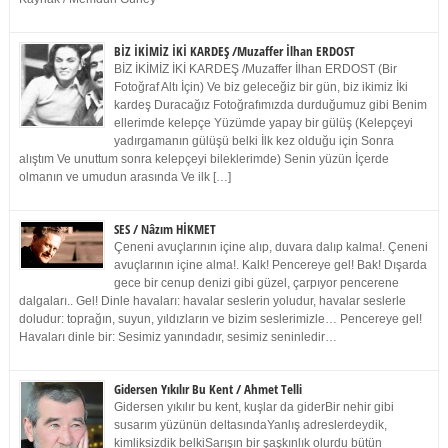
BİZ İKİMİZ İKİ KARDEŞ /Muzaffer İlhan ERDOST
BİZ İKİMİZ İKİ KARDEŞ /Muzaffer İlhan ERDOST (Bir
Fotoğraf Altı İçin) Ve biz geleceğiz bir gün, biz ikimiz İki
kardeş Duracağız Fotoğrafımızda durduğumuz gibi Benim
ellerimde kelepçe Yüzümde yapay bir gülüş (Kelepçeyi
yadırgamanın gülüşü belki İlk kez olduğu için Sonra
alıştım Ve unuttum sonra kelepçeyi bileklerimde) Senin yüzün İçerde
olmanın ve umudun arasında Ve ilk […]
SES / Nâzım HİKMET
Çeneni avuçlarının içine alıp, duvara dalıp kalma!. Çeneni
avuçlarının içine alma!. Kalk! Pencereye gel! Bak! Dışarda
gece bir cenup denizi gibi güzel, çarpıyor pencerene
dalgaları.. Gel! Dinle havaları: havalar seslerin yoludur, havalar seslerle
doludur: toprağın, suyun, yıldızların ve bizim seslerimizle… Pencereye gel!
Havaları dinle bir: Sesimiz yanındadır, sesimiz seninledir…
Gidersen Yıkılır Bu Kent / Ahmet Telli
Gidersen yıkılır bu kent, kuşlar da giderBir nehir gibi
susarım yüzünün deltasındaYanlış adreslerdeydik,
kimliksizdik belkiSarışın bir şaşkınlık olurdu bütün