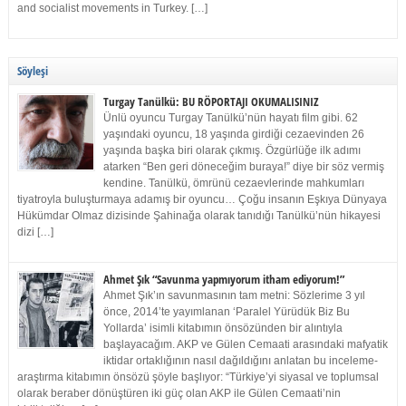
and socialist movements in Turkey. […]
Söyleşi
Turgay Tanülkü: BU RÖPORTAJI OKUMALISINIZ
Ünlü oyuncu Turgay Tanülkü’nün hayatı film gibi. 62
yaşındaki oyuncu, 18 yaşında girdiği cezaevinden 26
yaşında başka biri olarak çıkmış. Özgürlüğe ilk adımı
atarken “Ben geri döneceğim buraya!” diye bir söz vermiş
kendine. Tanülkü, ömrünü cezaevlerinde mahkumları
tiyatroyla buluşturmaya adamış bir oyuncu… Çoğu insanın Eşkıya Dünyaya
Hükümdar Olmaz dizisinde Şahinağa olarak tanıdığı Tanülkü’nün hikayesi
dizi […]
Ahmet Şık “Savunma yapmıyorum itham ediyorum!”
Ahmet Şık’ın savunmasının tam metni: Sözlerime 3 yıl
önce, 2014’te yayımlanan ‘Paralel Yürüdük Biz Bu
Yollarda’ isimli kitabımın önsözünden bir alıntıyla
başlayacağım. AKP ve Gülen Cemaati arasındaki mafyatik
iktidar ortaklığının nasıl dağıldığını anlatan bu inceleme-
araştırma kitabımın önsözü şöyle başlıyor: “Türkiye’yi siyasal ve toplumsal
olarak beraber dönüştüren iki güç olan AKP ile Gülen Cemaati’nin