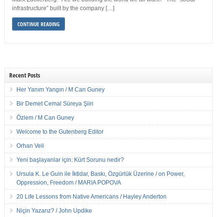
infrastructure” built by the company […]
CONTINUE READING
Recent Posts
Her Yanım Yangın / M Can Guney
Bir Demet Cemal Süreya Şiiri
Özlem / M Can Guney
Welcome to the Gutenberg Editor
Orhan Veli
Yeni başlayanlar için: Kürt Sorunu nedir?
Ursula K. Le Guin ile İktidar, Baskı, Özgürlük Üzerine / on Power,
Oppression, Freedom / MARIA POPOVA
20 Life Lessons from Native Americans / Hayley Anderton
Niçin Yazarız? / John Updike