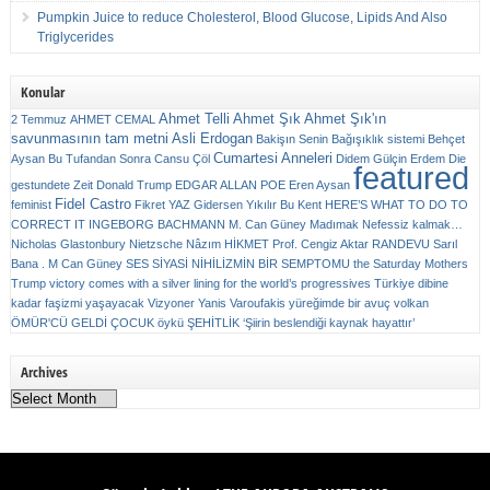
Pumpkin Juice to reduce Cholesterol, Blood Glucose, Lipids And Also
Triglycerides
Konular
Ahmet Telli
Ahmet Şık
Ahmet Şık'ın
2 Temmuz
AHMET CEMAL
savunmasının tam metni
Asli Erdogan
Bakişın Senin
Bağışıklık sistemi
Behçet
Cumartesi Anneleri
Aysan
Bu Tufandan Sonra
Cansu Çöl
Didem Gülçin Erdem
Die
featured
gestundete Zeit
Donald Trump
EDGAR ALLAN POE
Eren Aysan
Fidel Castro
feminist
Fikret YAZ
Gidersen Yıkılır Bu Kent
HERE’S WHAT TO DO TO
CORRECT IT
INGEBORG BACHMANN
M. Can Güney
Madımak
Nefessiz kalmak…
Nicholas Glastonbury
Nietzsche
Nâzım HİKMET
Prof. Cengiz Aktar
RANDEVU
Sarıl
Bana . M Can Güney
SES
SİYASİ NİHİLİZMİN BİR SEMPTOMU
the Saturday Mothers
Trump victory comes with a silver lining for the world’s progressives
Türkiye dibine
kadar faşizmi yaşayacak
Vizyoner
Yanis Varoufakis
yüreğimde bir avuç volkan
ÖMÜR'CÜ GELDİ ÇOCUK
öykü
ŞEHİTLİK
‘Şiirin beslendiği kaynak hayattır’
Archives
Archives