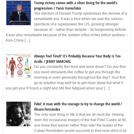
Trump victory comes with a silver lining for the world’s
progressives / Yanis Varoufakis
The election of Donald Trump symbolises the demise of a
remarkable era. It was a time when we saw the curious
spectacle of a superpower, the US, growing stronger
because of – rather than despite – its burgeoning deficits.
It was also remarkable because of the sudden influx of two billion workers –
from China […]
Always Feel Tired? It’s Probably Because Your Body Is Too
Acidic / JENNY MARCHAL
Do you constantly feel tired and worn down? Do you find
you need stimulants like coffee to get you through the
morning or even generally throughout the day? Your first
go-to solution may well be to get more sleep but what if
you get your 8 hours a night and still feel fatigued when your […]
Fidel: A man with the courage to try to change the world /
Álvaro Fernández
The only sure thing in life is that we all must die. Having
seen the occasional images of the frail Fidel Castro at 90,
one knew that sooner rather than later the leader of the
Cuban Revolution would succumb to that most strict of all