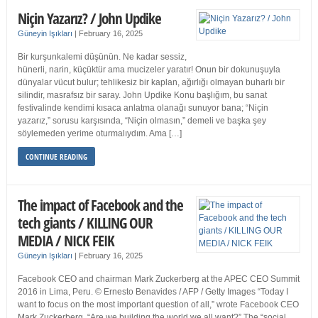
Niçin Yazarız? / John Updike
Güneyin Işıkları
|
February 16, 2025
Bir kurşunkalemi düşünün. Ne kadar sessiz,
hünerli, narin, küçüktür ama mucizeler yaratır! Onun bir dokunuşuyla
dünyalar vücut bulur; tehlikesiz bir kaplan, ağırlığı olmayan buharlı bir
silindir, masrafsız bir saray. John Updike Konu başlığım, bu sanat
festivalinde kendimi kısaca anlatma olanağı sunuyor bana; “Niçin
yazarız,” sorusu karşısında, “Niçin olmasın,” demeli ve başka şey
söylemeden yerime oturmalıydım. Ama […]
CONTINUE READING
The impact of Facebook and the
tech giants / KILLING OUR
MEDIA / NICK FEIK
Güneyin Işıkları
|
February 16, 2025
Facebook CEO and chairman Mark Zuckerberg at the APEC CEO Summit
2016 in Lima, Peru. © Ernesto Benavides / AFP / Getty Images “Today I
want to focus on the most important question of all,” wrote Facebook CEO
Mark Zuckerberg. “Are we building the world we all want?” The “social