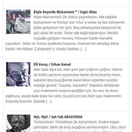
Böyle Buyurdu Muhammet * / Ergür Altan
Adım Muhammet. On dokuz yaşındayım. Atık kağıtlar
topluyorum ve Kızılay`dan Ulus`a kadar üç kez yürüyerek
gidip geliyorum her gün. Beş arkadaşımla kalıyorum iki
göz odalı bir evde. Onlar atık kağıt toplamıyor; Mevlüt
inşaatta çalışıyor mesela, Hüseyin halde hamallık
yaparken, Sidar ve Yunus ayakkabı boyacısı. Aramıza bir arkadaş daha
katıldı. Adı Abbas. Çalışmıyor o, diyaliz hastası. […]
Elli Kuruş / Orhan Kemal
İster lapa lapa kar, ister şarıl şarıl yağmur yağsın, isterse
de bütün gecenin ayazından karlar dona kesmiş olsun,
sabahın beş buçuğunda karanlıkları ürperten sesiyle
sokağa girerdi: “Gazete, havadiis!” Sabahın dördünde
yazı makinemin başına geçtiğim için, bu ses, bu kara,
yağmura, ayaza kafa tutan bu canlı, bu pırıl pırıl ses beni yazı makinemin
başında bulurdu. Gazete […]
Hişt, Hişt! / Sait Faik ABASIYANIK
Yürüyordum. Yürüdükçe de açılıyordum. Evden kızgın
çıkmıştım. Belki de tıraş bıçağına sinirlenmiştim. Olur, olur!