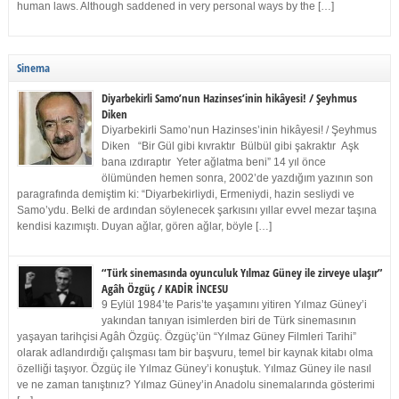
human laws. Although saddened in very personal ways by the […]
Sinema
Diyarbekirli Samo’nun Hazinses’inin hikâyesi! / Şeyhmus
Diken
Diyarbekirli Samo’nun Hazinses’inin hikâyesi! / Şeyhmus
Diken “Bir Gül gibi kıvraktır Bülbül gibi şakraktır Aşk
bana ızdıraptır Yeter ağlatma beni” 14 yıl önce
ölümünden hemen sonra, 2002’de yazdığım yazının son
paragrafında demiştim ki: “Diyarbekirliydi, Ermeniydi, hazin sesliydi ve
Samo’ydu. Belki de ardından söylenecek şarkısını yıllar evvel mezar taşına
kendisi kazımıştı. Duyan ağlar, gören ağlar, böyle […]
“Türk sinemasında oyunculuk Yılmaz Güney ile zirveye ulaşır”
Agâh Özgüç / KADİR İNCESU
9 Eylül 1984’te Paris’te yaşamını yitiren Yılmaz Güney’i
yakından tanıyan isimlerden biri de Türk sinemasının
yaşayan tarihçisi Agâh Özgüç. Özgüç’ün “Yılmaz Güney Filmleri Tarihi”
olarak adlandırdığı çalışması tam bir başvuru, temel bir kaynak kitabı olma
özelliği taşıyor. Özgüç ile Yılmaz Güney’i konuştuk. Yılmaz Güney ile nasıl
ve ne zaman tanıştınız? Yılmaz Güney’in Anadolu sinemalarında gösterimi