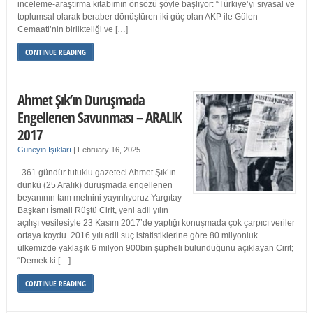
inceleme-araştırma kitabımın önsözü şöyle başlıyor: “Türkiye’yi siyasal ve
toplumsal olarak beraber dönüştüren iki güç olan AKP ile Gülen
Cemaati’nin birlikteliği ve […]
CONTINUE READING
Ahmet Şık’ın Duruşmada
Engellenen Savunması – ARALIK
2017
Güneyin Işıkları
|
February 16, 2025
361 gündür tutuklu gazeteci Ahmet Şık’ın
dünkü (25 Aralık) duruşmada engellenen
beyanının tam metnini yayınlıyoruz Yargıtay
Başkanı İsmail Rüştü Cirit, yeni adli yılın
açılışı vesilesiyle 23 Kasım 2017’de yaptığı konuşmada çok çarpıcı veriler
ortaya koydu. 2016 yılı adli suç istatistiklerine göre 80 milyonluk
ülkemizde yaklaşık 6 milyon 900bin şüpheli bulunduğunu açıklayan Cirit;
“Demek ki […]
CONTINUE READING