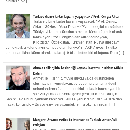
birlikteliği ve […]
Türkiye dibine kadar faşizmi yaşayacak / Prof. Cengiz Aktar
Türkiye dibine kadar faşizmi yaşayacak / Prof. Cengiz
Aktar – Söyleşi : Yeter Polat AKPM’nin geçtiğimiz günlerde
Türkiye’yi izleme sürecine almasını küme düşmek olarak
tanımlayan Prof. Cengiz Aktar, artık Azerbaycan,
Kırgızistan, Özbekistan, Türkmenistan, Rusya gibi gayri
demokratik ülkelerle aynı kümede olan Türkiye’nin AKPM üyesi 47 ülke
arasından ikinci küme olarak sıraladığı 9 ülkesinden biri olduğunu ifade […]
Ahmet Telli: ‘Şiirin beslendiği kaynak hayattır’ / Didem Gülçin
Erdem
Ahmet Telli, şiirin tümüyle duygu ya da düşünceden
oluşmadığını vurgulayan, bu edebi türü anlama değil
anlamlandırma üzerine bir etkinlik olarak tanımlayan bir
şair. Altı yıl aradan sonra gelen yeni şiir kitabı “Bakışın
Senin” ile de bunu yeniden kanıtlıyor. Telli ile yeni kitabını, şiiri ve şiire dahil
hayatı konuştuk. – Bu söyleşiyi yeryüzündeki en iyi okurlarınızdan […]
Margaret Atwood writes to imprisoned Turkish writer Asli
Erdoğan