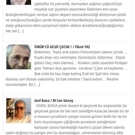
ışıklarBiz mi yalnızdık, durmadan yağmur yağardıÜşür
müydük nar çiçekleri ürperirken Gidersen kim sular
fesleğenleriKuşlar nereye sığınır akşam oluncaSessizliği dinliyorum şimdi
ve soluğunuSustuğun yerde birşeyler kırılıyorBekleyiş diyorum caddelere,
dalıp gidiyorsun Adını yazıyorum bütün otobüs duraklarınaÖpüştüğümüz
her yer […]
ÖMÜR’CÜ GELDİ ÇOCUK ! / Fikret YAZ
Beklemez. Topla arta kalanı Pencereden satıver çocuk …
Kuytu köşe söz verilmişler Süründürür öldürmez. Süpür
gitsen Geç oldu istemez… Küskün yıldız asardım Kırılgan
şiire Yetmez diye geceme.. Unutma ! Çıkın et heybeme…
Bak orda bir kaç imge kalmış Eski bir Şair’den miras.
Nasılsa son dizeye saklanmış. İyi bak eskitme ! Sana kalsın… Resme
ısınmamıştım. Bir […]
Sarıl Bana / M Can Güney
SARIL BANA şimdi desem ki geçecek bu yaşananlar da
geçecek geriye bir tek seni sevdiğim kalacak bende bir de
o masum çocukların yangın mavisi gözleri belki bir de bir
türlü duyulmayan çığlığında annelerin yüreğimizin
kanayan yarası kardeşliğe hasret o güzel ülkem sanma
sakın değmez bu yangın yeri bu darmadağan, cehenneme dönmüş ülke