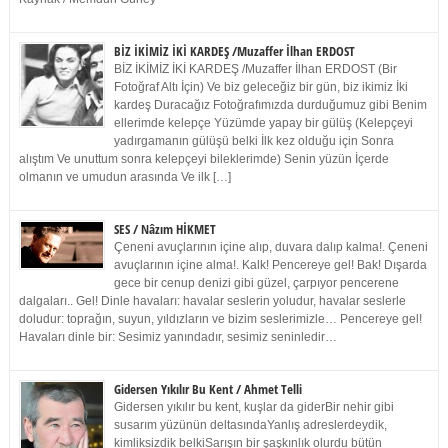
BİZ İKİMİZ İKİ KARDEŞ /Muzaffer İlhan ERDOST
BİZ İKİMİZ İKİ KARDEŞ /Muzaffer İlhan ERDOST (Bir
Fotoğraf Altı İçin) Ve biz geleceğiz bir gün, biz ikimiz İki
kardeş Duracağız Fotoğrafımızda durduğumuz gibi Benim
ellerimde kelepçe Yüzümde yapay bir gülüş (Kelepçeyi
yadırgamanın gülüşü belki İlk kez olduğu için Sonra
alıştım Ve unuttum sonra kelepçeyi bileklerimde) Senin yüzün İçerde
olmanın ve umudun arasında Ve ilk […]
SES / Nâzım HİKMET
Çeneni avuçlarının içine alıp, duvara dalıp kalma!. Çeneni
avuçlarının içine alma!. Kalk! Pencereye gel! Bak! Dışarda
gece bir cenup denizi gibi güzel, çarpıyor pencerene
dalgaları.. Gel! Dinle havaları: havalar seslerin yoludur, havalar seslerle
doludur: toprağın, suyun, yıldızların ve bizim seslerimizle… Pencereye gel!
Havaları dinle bir: Sesimiz yanındadır, sesimiz seninledir…
Gidersen Yıkılır Bu Kent / Ahmet Telli
Gidersen yıkılır bu kent, kuşlar da giderBir nehir gibi
susarım yüzünün deltasındaYanlış adreslerdeydik,
kimliksizdik belkiSarışın bir şaşkınlık olurdu bütün