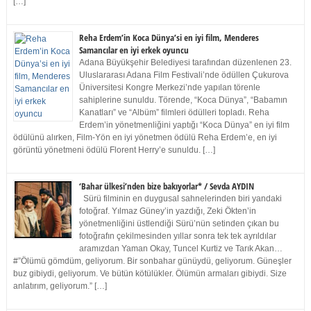
[…]
Reha Erdem’in Koca Dünya’si en iyi film, Menderes
Samancılar en iyi erkek oyuncu
Adana Büyükşehir Belediyesi tarafından düzenlenen 23.
Uluslararası Adana Film Festivali’nde ödüllen Çukurova
Üniversitesi Kongre Merkezi’nde yapılan törenle
sahiplerine sunuldu. Törende, “Koca Dünya”, “Babamın
Kanatları” ve “Albüm” filmleri ödülleri topladı. Reha
Erdem’in yönetmenliğini yaptığı “Koca Dünya” en iyi film
ödülünü alırken, Film-Yön en iyi yönetmen ödülü Reha Erdem’e, en iyi
görüntü yönetmeni ödülü Florent Herry’e sunuldu. […]
‘Bahar ülkesi’nden bize bakıyorlar* / Sevda AYDIN
Sürü filminin en duygusal sahnelerinden biri yandaki
fotoğraf. Yılmaz Güney’in yazdığı, Zeki Ökten’in
yönetmenliğini üstlendiği Sürü’nün setinden çıkan bu
fotoğrafın çekilmesinden yıllar sonra tek tek ayrıldılar
aramızdan Yaman Okay, Tuncel Kurtiz ve Tarık Akan…
#”Ölümü gömdüm, geliyorum. Bir sonbahar günüydü, geliyorum. Güneşler
buz gibiydi, geliyorum. Ve bütün kötülükler. Ölümün armaları gibiydi. Size
anlatırım, geliyorum.” […]