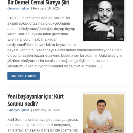
Bir Demet Cemal Süreya Şiiri
Güneyin Işıkları
|
February 16, 2025
GÜLGülün tam ortasında ağlıyorumHer
akşam sokak ortasında öldükçeÖnümü
arkamı bilmiyorumAzaldığını duyup duyup
karanlıktaBeni ayakta tutan gözlerinin
Ellerini alıyorum sabaha kadar
seviyorumEllerin beyaz tekrar beyaz tekrar
beyazEllerinin bu kadar beyaz olmasından korkuyorumİstasyonda tiren
oluyor birazBen bazan istasyonu bulamayan bir adamım Gülü alıyorum
yüzüme sürüyorumHer nasılsa sokağa düşmüşKolumu kanadımı
kırıyorumBir kan oluyor bir kıyamet bir çalgıVe zurnanın […]
CONTINUE READING
Yeni başlayanlar için: Kürt
Sorunu nedir?
Güneyin Işıkları
|
February 16, 2025
Kürt Sorununu silahsız, şiddetsiz, çatışmasız
oturup konuşarak, birbirimizi anlayarak,
anlatarak, anlaşarak barış içinde çözmeliyiz.