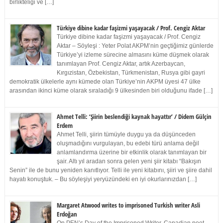
birlikteliği ve […]
Türkiye dibine kadar faşizmi yaşayacak / Prof. Cengiz Aktar
Türkiye dibine kadar faşizmi yaşayacak / Prof. Cengiz
Aktar – Söyleşi : Yeter Polat AKPM’nin geçtiğimiz günlerde
Türkiye’yi izleme sürecine almasını küme düşmek olarak
tanımlayan Prof. Cengiz Aktar, artık Azerbaycan,
Kırgızistan, Özbekistan, Türkmenistan, Rusya gibi gayri
demokratik ülkelerle aynı kümede olan Türkiye’nin AKPM üyesi 47 ülke
arasından ikinci küme olarak sıraladığı 9 ülkesinden biri olduğunu ifade […]
Ahmet Telli: ‘Şiirin beslendiği kaynak hayattır’ / Didem Gülçin
Erdem
Ahmet Telli, şiirin tümüyle duygu ya da düşünceden
oluşmadığını vurgulayan, bu edebi türü anlama değil
anlamlandırma üzerine bir etkinlik olarak tanımlayan bir
şair. Altı yıl aradan sonra gelen yeni şiir kitabı “Bakışın
Senin” ile de bunu yeniden kanıtlıyor. Telli ile yeni kitabını, şiiri ve şiire dahil
hayatı konuştuk. – Bu söyleşiyi yeryüzündeki en iyi okurlarınızdan […]
Margaret Atwood writes to imprisoned Turkish writer Asli
Erdoğan