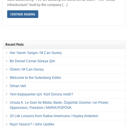
infrastructure” built by the company […]
CONTINUE READING
Recent Posts
Her Yanım Yangın / M Can Guney
Bir Demet Cemal Süreya Şiiri
Özlem / M Can Guney
Welcome to the Gutenberg Editor
Orhan Veli
Yeni başlayanlar için: Kürt Sorunu nedir?
Ursula K. Le Guin ile İktidar, Baskı, Özgürlük Üzerine / on Power,
Oppression, Freedom / MARIA POPOVA
20 Life Lessons from Native Americans / Hayley Anderton
Niçin Yazarız? / John Updike