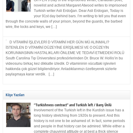
On PEN’s Day of the Imprisoned Writer, Canadian poet,
novelist and activist Margaret Atwood writes to imprisoned
Turkish writer Asli Erdoğan. Dear Asli Erdogan, Today is
your 91st day behind bars. I’m writing to tell you that even
through the concrete walls of your prison, beyond the guards, the barbed
wire, the locks and keys, we […]
D VİTAMİNİ İŞLEVLERİ D VİTAMİNİ HER GÜN MÜ ALINMALI?
İSTENİLEN D VİTAMİNİ DÜZEYİNE ERİŞİLMESİ VE O DÜZEYİN
KORUNMASININ HASTALIKLARI ÖNLEME VE TEDAVİ ETMEDEKİ ROLÜ
South Carolina Tıp Üniversitesi profesörlerinden Dr. Bruce W. Hollis’in bu
videosunu birkaç kez dikkatle izledik. D vitamininin vücuttaki işlevleri
hakkında çok güzel bilgilendiriyor. Anladıklarımızı özetleyerek sizlerle
paylaşmaya karar verdik. […]
Köşe Yazıları
“Turkishness contract” and Turkish left / Barış Ünlü
Involvement of the Turkish left in the Kurdish issue has a
long history stretching from 1920s to present. And this
history is not one to be ashamed of. In fact, some periods
and people in that history can be admired. While either a
complete chauvinist attitude or at best a thick silence