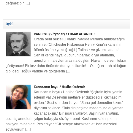
değmez bir […]
Öykü
RANDEVU (Vizyoner) / EDGAR ALLAN POE
Orada beni bekle! O yankılı vadide Mutlaka buluşacağım
seninle. (Chichester Piskoposu Henry King’in karısının
ölümü üstüne yazdığı ağıt.) Talihsiz ve gizemli adam! –
Sen ki kendi hayal gücünün parlaklığıyla afalladın,
gençliğinin alevleri arasına düştün! Hayalimde seni tekrar
görüyorum! Bir kez daha önümde duruyor siluetin! – Olduğun – ah olduğun
gibi değil soğuk vadide ve gölgelerin […]
Karıncanın boyu / Hasibe Özdemir
Karıncanın boyu / Hasibe Özdemir “Şişirdin içimi yemin
ederim ya! Deseydin methiyeler düzeceğiz, çıkmazdım
evden.” Sesi sinirden titriyor. “Sana gel demedim kızım.”
diyorum sakince. “Takıldın peşime madem, ne duyarsan
katlanacaksın.” Bir sigara yakıyor. Başını yana yatırıp,
bezmiş annelerin yılgın bakışıyla süzüyor beni. Kaşlarımı kaldırıp ona
bakıyorum ben de. Pes ediyor. “Git nereye atacaksan at, ben mezeleri
söylüyorum […]