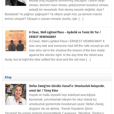
Mutlak tıraş bıçağına sinirlenmiş olacağım. Otların yeşil
olması, denizin mavi olması, gökyüzünün bulutsuz olması,
pekalâ bir meseledir. Kim demiş mesele değildir, diye?
Budalalık! Ya yağmur yağsaydı? Ya otların yeşili mor, ya denizin mavisi
kırmızı olsaydı? Olsaydı o zaman mesele olurdu, işte. […]
A Clean, Well-Lighted Place – Aydınlık ve Temiz Bir Yer /
ERNEST HEMINGWAY
A Clean, Well-Lighted Place / ERNEST HEMINGWAY It
was very late and everyone had left the cafe except an old
man who sat in the shadow the leaves of the tree made
against the electric light. In the day time the street was
dusty, but at night the dew settled the dust and the old man […]
Kitap
Stefan Zweig’ten Gündüz Vassaf’a: Umutsuzluk bulaşıcıdır,
umut da! / Türey Köse
Hayatı ve hatta siyaseti hep edebiyat aracılığıyla
kavramak, yorumlamak isteyen bir okur olarak bu
umutsuzluk günlerinde Avusturyalı yazar Stefan Zweig
düşüyor sık sık aklıma. “Kendi Hayatının Şiirini
Yazanlar”da roman tadında biyografilerle Casanova, Stendhal, Tolstoy’u