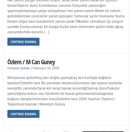
Her yanım yangın İnceden uzanır Sivas’aHer yanım sanki Bir uçurum
kenarıÖylece durur Kımıldamaz sanırsın DünyaNe yapacağını
şaşırmışAnlamaya çalışır anlaşılmazı Her yanım özlem Birikir bir nehrin
getirdiklerinde usulcaHer yanım gülüşleri Sımsıcak sarılır boynuma Sonra
birden düşer kara bulutlarHer yanım sanki Öfkeden sırılsıklam Şu yorgun
yürekte Durdurulamaz bir kavga Kurtul elem ellerinden gülüm Artık uğraş
zamanıdırArtık denizin […]
CONTINUE READING
Özlem / M Can Guney
Güneyin Işıkları
|
February 16, 2025
Bilmiyorum gülümKaç kez doğdu güneşKaç kez kızıllaştı dağların
tepeleriÖzledim seni Bir yanımda okyanusDuramaz işte öylece kıyılarda
sevişirBir yanımdaYanık kül rengi toprak sessizliğiSalınıp dururSokulur
yalnızlığıma kokun olur Gözlerim bir buruk gülümsemeDudağımda
buğusu öpüşlerinGeceler boyuÖzledim seni 2004 Haziran Sydney /
Toplumsal Kaynak / Memduh Güney
CONTINUE READING