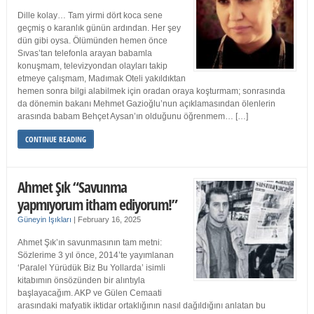
Dille kolay… Tam yirmi dört koca sene
geçmiş o karanlık günün ardından. Her şey
dün gibi oysa. Ölümünden hemen önce
Sıvas’tan telefonla arayan babamla
konuşmam, televizyondan olayları takip
etmeye çalışmam, Madımak Oteli yakıldıktan
hemen sonra bilgi alabilmek için oradan oraya koşturmam; sonrasında
da dönemin bakanı Mehmet Gazioğlu’nun açıklamasından ölenlerin
arasında babam Behçet Aysan’ın olduğunu öğrenmem… […]
CONTINUE READING
Ahmet Şık “Savunma
yapmıyorum itham ediyorum!”
Güneyin Işıkları
|
February 16, 2025
Ahmet Şık’ın savunmasının tam metni:
Sözlerime 3 yıl önce, 2014’te yayımlanan
‘Paralel Yürüdük Biz Bu Yollarda’ isimli
kitabımın önsözünden bir alıntıyla
başlayacağım. AKP ve Gülen Cemaati
arasındaki mafyatik iktidar ortaklığının nasıl dağıldığını anlatan bu