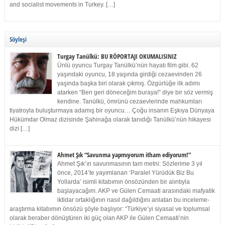
and socialist movements in Turkey. […]
Söyleşi
Turgay Tanülkü: BU RÖPORTAJI OKUMALISINIZ
Ünlü oyuncu Turgay Tanülkü’nün hayatı film gibi. 62
yaşındaki oyuncu, 18 yaşında girdiği cezaevinden 26
yaşında başka biri olarak çıkmış. Özgürlüğe ilk adımı
atarken “Ben geri döneceğim buraya!” diye bir söz vermiş
kendine. Tanülkü, ömrünü cezaevlerinde mahkumları
tiyatroyla buluşturmaya adamış bir oyuncu… Çoğu insanın Eşkıya Dünyaya
Hükümdar Olmaz dizisinde Şahinağa olarak tanıdığı Tanülkü’nün hikayesi
dizi […]
Ahmet Şık “Savunma yapmıyorum itham ediyorum!”
Ahmet Şık’ın savunmasının tam metni: Sözlerime 3 yıl
önce, 2014’te yayımlanan ‘Paralel Yürüdük Biz Bu
Yollarda’ isimli kitabımın önsözünden bir alıntıyla
başlayacağım. AKP ve Gülen Cemaati arasındaki mafyatik
iktidar ortaklığının nasıl dağıldığını anlatan bu inceleme-
araştırma kitabımın önsözü şöyle başlıyor: “Türkiye’yi siyasal ve toplumsal
olarak beraber dönüştüren iki güç olan AKP ile Gülen Cemaati’nin