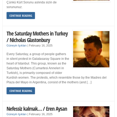
Çünkü Kürt Sorunu aslında sizin de
sorununuz.
CONTINUE READING
The Saturday Mothers in Turkey
/ Nicholas Glastonbury
Güneyin Işıkları
|
February 16, 2025
Every Saturday, a group of people gathers
in silent protest in Galatasaray Square in the
heart of Istanbul. This group, known as the
Saturday Mothers (Cumartesi Anneleri in
Turkish), is primarily composed of older
Kurdish women. The protests, which resemble those by the Madres del
Plaza del Mayo in Argentina, consist of the mothers (and […]
CONTINUE READING
Nefessiz kalmak… / Eren Aysan
Güneyin Işıkları
|
February 16, 2025