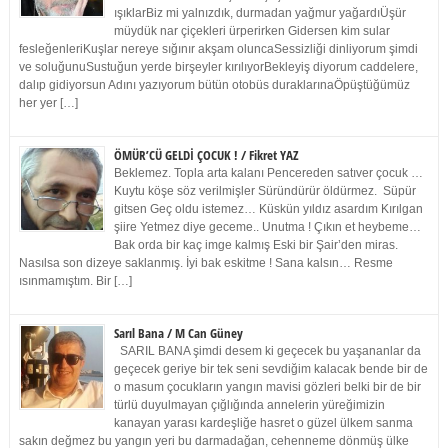
ışıklarBiz mi yalnızdık, durmadan yağmur yağardıÜşür
müydük nar çiçekleri ürperirken Gidersen kim sular
fesleğenleriKuşlar nereye sığınır akşam oluncaSessizliği dinliyorum şimdi
ve soluğunuSustuğun yerde birşeyler kırılıyorBekleyiş diyorum caddelere,
dalıp gidiyorsun Adını yazıyorum bütün otobüs duraklarınaÖpüştüğümüz
her yer […]
ÖMÜR’CÜ GELDİ ÇOCUK ! / Fikret YAZ
Beklemez. Topla arta kalanı Pencereden satıver çocuk …
Kuytu köşe söz verilmişler Süründürür öldürmez. Süpür
gitsen Geç oldu istemez… Küskün yıldız asardım Kırılgan
şiire Yetmez diye geceme.. Unutma ! Çıkın et heybeme…
Bak orda bir kaç imge kalmış Eski bir Şair’den miras.
Nasılsa son dizeye saklanmış. İyi bak eskitme ! Sana kalsın… Resme
ısınmamıştım. Bir […]
Sarıl Bana / M Can Güney
SARIL BANA şimdi desem ki geçecek bu yaşananlar da
geçecek geriye bir tek seni sevdiğim kalacak bende bir de
o masum çocukların yangın mavisi gözleri belki bir de bir
türlü duyulmayan çığlığında annelerin yüreğimizin
kanayan yarası kardeşliğe hasret o güzel ülkem sanma
sakın değmez bu yangın yeri bu darmadağan, cehenneme dönmüş ülke