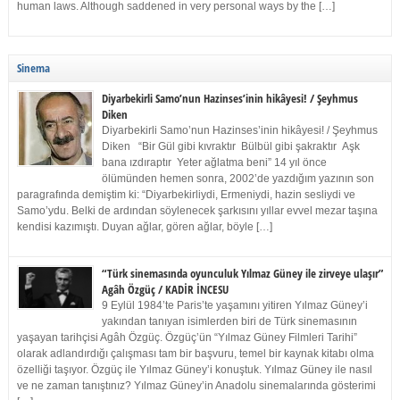
human laws. Although saddened in very personal ways by the […]
Sinema
Diyarbekirli Samo’nun Hazinses’inin hikâyesi! / Şeyhmus
Diken
Diyarbekirli Samo’nun Hazinses’inin hikâyesi! / Şeyhmus
Diken “Bir Gül gibi kıvraktır Bülbül gibi şakraktır Aşk
bana ızdıraptır Yeter ağlatma beni” 14 yıl önce
ölümünden hemen sonra, 2002’de yazdığım yazının son
paragrafında demiştim ki: “Diyarbekirliydi, Ermeniydi, hazin sesliydi ve
Samo’ydu. Belki de ardından söylenecek şarkısını yıllar evvel mezar taşına
kendisi kazımıştı. Duyan ağlar, gören ağlar, böyle […]
“Türk sinemasında oyunculuk Yılmaz Güney ile zirveye ulaşır”
Agâh Özgüç / KADİR İNCESU
9 Eylül 1984’te Paris’te yaşamını yitiren Yılmaz Güney’i
yakından tanıyan isimlerden biri de Türk sinemasının
yaşayan tarihçisi Agâh Özgüç. Özgüç’ün “Yılmaz Güney Filmleri Tarihi”
olarak adlandırdığı çalışması tam bir başvuru, temel bir kaynak kitabı olma
özelliği taşıyor. Özgüç ile Yılmaz Güney’i konuştuk. Yılmaz Güney ile nasıl
ve ne zaman tanıştınız? Yılmaz Güney’in Anadolu sinemalarında gösterimi