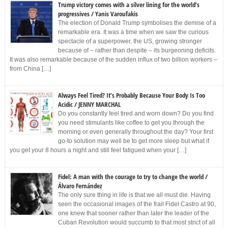
Trump victory comes with a silver lining for the world’s
progressives / Yanis Varoufakis
The election of Donald Trump symbolises the demise of a
remarkable era. It was a time when we saw the curious
spectacle of a superpower, the US, growing stronger
because of – rather than despite – its burgeoning deficits.
It was also remarkable because of the sudden influx of two billion workers –
from China […]
Always Feel Tired? It’s Probably Because Your Body Is Too
Acidic / JENNY MARCHAL
Do you constantly feel tired and worn down? Do you find
you need stimulants like coffee to get you through the
morning or even generally throughout the day? Your first
go-to solution may well be to get more sleep but what if
you get your 8 hours a night and still feel fatigued when your […]
Fidel: A man with the courage to try to change the world /
Álvaro Fernández
The only sure thing in life is that we all must die. Having
seen the occasional images of the frail Fidel Castro at 90,
one knew that sooner rather than later the leader of the
Cuban Revolution would succumb to that most strict of all