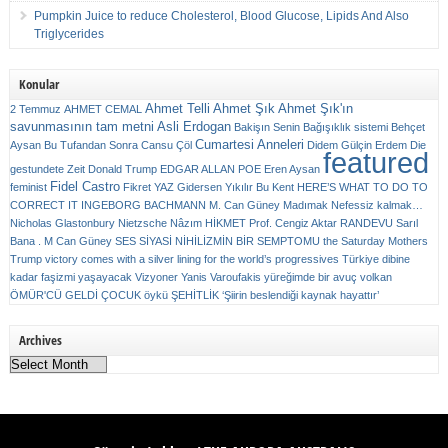
Pumpkin Juice to reduce Cholesterol, Blood Glucose, Lipids And Also
Triglycerides
Konular
Ahmet Telli
Ahmet Şık
Ahmet Şık'ın
2 Temmuz
AHMET CEMAL
savunmasının tam metni
Asli Erdogan
Bakişın Senin
Bağışıklık sistemi
Behçet
Cumartesi Anneleri
Aysan
Bu Tufandan Sonra
Cansu Çöl
Didem Gülçin Erdem
Die
featured
gestundete Zeit
Donald Trump
EDGAR ALLAN POE
Eren Aysan
Fidel Castro
feminist
Fikret YAZ
Gidersen Yıkılır Bu Kent
HERE’S WHAT TO DO TO
CORRECT IT
INGEBORG BACHMANN
M. Can Güney
Madımak
Nefessiz kalmak…
Nicholas Glastonbury
Nietzsche
Nâzım HİKMET
Prof. Cengiz Aktar
RANDEVU
Sarıl
Bana . M Can Güney
SES
SİYASİ NİHİLİZMİN BİR SEMPTOMU
the Saturday Mothers
Trump victory comes with a silver lining for the world’s progressives
Türkiye dibine
kadar faşizmi yaşayacak
Vizyoner
Yanis Varoufakis
yüreğimde bir avuç volkan
ÖMÜR'CÜ GELDİ ÇOCUK
öykü
ŞEHİTLİK
‘Şiirin beslendiği kaynak hayattır’
Archives
Archives