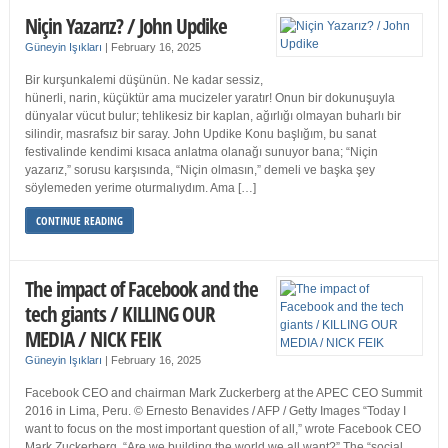
Niçin Yazarız? / John Updike
Güneyin Işıkları
|
February 16, 2025
Bir kurşunkalemi düşünün. Ne kadar sessiz,
hünerli, narin, küçüktür ama mucizeler yaratır! Onun bir dokunuşuyla
dünyalar vücut bulur; tehlikesiz bir kaplan, ağırlığı olmayan buharlı bir
silindir, masrafsız bir saray. John Updike Konu başlığım, bu sanat
festivalinde kendimi kısaca anlatma olanağı sunuyor bana; “Niçin
yazarız,” sorusu karşısında, “Niçin olmasın,” demeli ve başka şey
söylemeden yerime oturmalıydım. Ama […]
CONTINUE READING
The impact of Facebook and the
tech giants / KILLING OUR
MEDIA / NICK FEIK
Güneyin Işıkları
|
February 16, 2025
Facebook CEO and chairman Mark Zuckerberg at the APEC CEO Summit
2016 in Lima, Peru. © Ernesto Benavides / AFP / Getty Images “Today I
want to focus on the most important question of all,” wrote Facebook CEO
Mark Zuckerberg. “Are we building the world we all want?” The “social