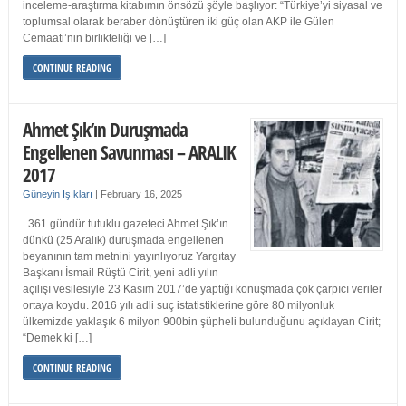
inceleme-araştırma kitabımın önsözü şöyle başlıyor: “Türkiye’yi siyasal ve
toplumsal olarak beraber dönüştüren iki güç olan AKP ile Gülen
Cemaati’nin birlikteliği ve […]
CONTINUE READING
Ahmet Şık’ın Duruşmada
Engellenen Savunması – ARALIK
2017
Güneyin Işıkları
|
February 16, 2025
361 gündür tutuklu gazeteci Ahmet Şık’ın
dünkü (25 Aralık) duruşmada engellenen
beyanının tam metnini yayınlıyoruz Yargıtay
Başkanı İsmail Rüştü Cirit, yeni adli yılın
açılışı vesilesiyle 23 Kasım 2017’de yaptığı konuşmada çok çarpıcı veriler
ortaya koydu. 2016 yılı adli suç istatistiklerine göre 80 milyonluk
ülkemizde yaklaşık 6 milyon 900bin şüpheli bulunduğunu açıklayan Cirit;
“Demek ki […]
CONTINUE READING