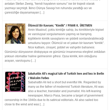
anlatan Stefan Zweig, “kendi hayatının sonunu” ise bir trajedi olarak
yazmayı seçmişti. İkinci Dünya Savaşı’nın ruhunda yarattığı acı ve
çaresizliğe dayanamayan […]
Ölümcül Bir Kavram; “Kimlik” / PINAR K. ÜRETMEN
Amin Maalouf, çoklu kimliğe sahip, bu kimlikleriyle kişisel
ve varoluşsal sorgulamasını yapmış ve barışmış
kişiliklerin kimlik savaşlarını ve şiddeti sonlandırabileceği
umudunu taşıyor. Ölümcül ve el yakan bir kavram “kimlik”.
Nice katliam, cinayet, şiddet ve vahşetin bahanesi.
Günümüz dünyasının distopyaya ve günümüz insanınınsa eleştirel zekâdan
yoksun otomatlar haline gelmesinin şifresi. Oysa kimlik, kim olduğunu
arayan, varoluşunu […]
Sabahattin Ali’s magical tale of Turkish love and loss in Berlin
/ Malcolm Forbes
Sabahattin Ali led a short but eventful life. Regarded by
many as the father of modernist Turkish literature, Ali was
also a teacher, translator and journalist. His left-leaning
newspaper, Marco Pasa, became a target of government
censorship in the 1940s due to its satirical editorials. Ali also sailed too
close to the wind and was […]