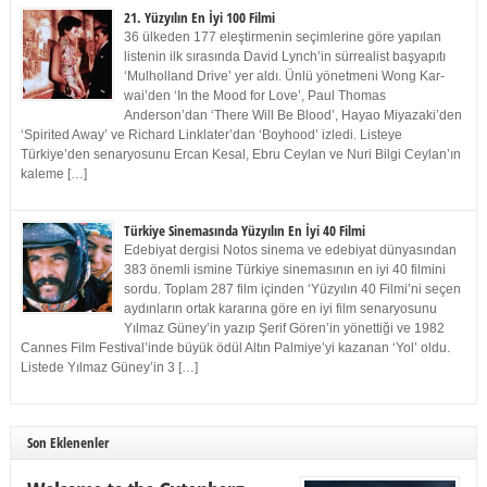
21. Yüzyılın En İyi 100 Filmi
36 ülkeden 177 eleştirmenin seçimlerine göre yapılan
listenin ilk sırasında David Lynch’in sürrealist başyapıtı
‘Mulholland Drive’ yer aldı. Ünlü yönetmeni Wong Kar-
wai’den ‘In the Mood for Love’, Paul Thomas
Anderson’dan ‘There Will Be Blood’, Hayao Miyazaki’den
‘Spirited Away’ ve Richard Linklater’dan ‘Boyhood’ izledi. Listeye
Türkiye’den senaryosunu Ercan Kesal, Ebru Ceylan ve Nuri Bilgi Ceylan’ın
kaleme […]
Türkiye Sinemasında Yüzyılın En İyi 40 Filmi
Edebiyat dergisi Notos sinema ve edebiyat dünyasından
383 önemli ismine Türkiye sinemasının en iyi 40 filmini
sordu. Toplam 287 film içinden ‘Yüzyılın 40 Filmi’ni seçen
aydınların ortak kararına göre en iyi film senaryosunu
Yılmaz Güney’in yazıp Şerif Gören’in yönettiği ve 1982
Cannes Film Festival’inde büyük ödül Altın Palmiye’yi kazanan ‘Yol’ oldu.
Listede Yılmaz Güney’in 3 […]
Son Eklenenler