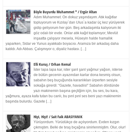
Böyle Buyurdu Muhammet * / Ergür Altan
Adım Muhammet. On dokuz yaşındayım. Atık kağıtlar
topluyorum ve Kızılay`dan Ulus`a kadar üç kez yürüyerek
gidip geliyorum her gün. Beş arkadaşımla kalıyorum iki
göz odalı bir evde. Onlar atık kağıt toplamıyor; Mevlüt
inşaatta çalışıyor mesela, Hüseyin halde hamallık
yaparken, Sidar ve Yunus ayakkabı boyacısı. Aramıza bir arkadaş daha
katıldı. Adı Abbas. Çalışmıyor o, diyaliz hastası. […]
Elli Kuruş / Orhan Kemal
İster lapa lapa kar, ister şarıl şarıl yağmur yağsın, isterse
de bütün gecenin ayazından karlar dona kesmiş olsun,
sabahın beş buçuğunda karanlıkları ürperten sesiyle
sokağa girerdi: “Gazete, havadiis!” Sabahın dördünde
yazı makinemin başına geçtiğim için, bu ses, bu kara,
yağmura, ayaza kafa tutan bu canlı, bu pırıl pırıl ses beni yazı makinemin
başında bulurdu. Gazete […]
Hişt, Hişt! / Sait Faik ABASIYANIK
Yürüyordum. Yürüdükçe de açılıyordum. Evden kızgın
çıkmıştım. Belki de tıraş bıçağına sinirlenmiştim. Olur, olur!