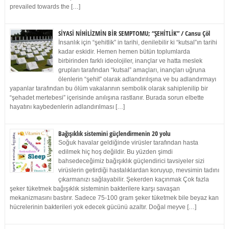
prevailed towards the […]
SİYASİ NİHİLİZMİN BİR SEMPTOMU; “ŞEHİTLİK” / Cansu Çöl
İnsanlık için “şehitlik” in tarihi, denilebilir ki “kutsal”ın tarihi
kadar eskidir. Hemen hemen bütün toplumlarda
birbirinden farklı ideolojiler, inançlar ve hatta meslek
grupları tarafından “kutsal” amaçları, inançları uğruna
ölenlerin “şehit” olarak adlandırılışına ve bu adlandırmayı
yapanlar tarafından bu ölüm vakalarının sembolik olarak sahiplenilip bir
“şehadet mertebesi” içerisinde anılışına rastlanır. Burada sorun elbette
hayatını kaybedenlerin adlandırılması […]
Bağışıklık sistemini güçlendirmenin 20 yolu
Soğuk havalar geldiğinde virüsler tarafından hasta
edilmek hiç hoş değildir. Bu yüzden şimdi
bahsedeceğimiz bağışıklık güçlendirici tavsiyeler sizi
virüslerin getirdiği hastalıklardan koruyup, mevsimin tadını
çıkarmanızı sağlayabilir. Şekerden kaçınmak Çok fazla
şeker tüketmek bağışıklık sisteminin bakterilere karşı savaşan
mekanizmasını bastırır. Sadece 75-100 gram şeker tüketmek bile beyaz kan
hücrelerinin bakterileri yok edecek gücünü azaltır. Doğal meyve […]