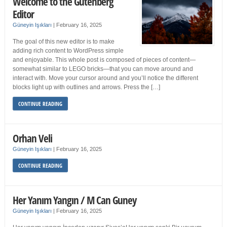
Welcome to the Gutenberg
Editor
Güneyin Işıkları
|
February 16, 2025
The goal of this new editor is to make
adding rich content to WordPress simple
and enjoyable. This whole post is composed of pieces of content—
somewhat similar to LEGO bricks—that you can move around and
interact with. Move your cursor around and you’ll notice the different
blocks light up with outlines and arrows. Press the […]
CONTINUE READING
Orhan Veli
Güneyin Işıkları
|
February 16, 2025
CONTINUE READING
Her Yanım Yangın / M Can Guney
Güneyin Işıkları
|
February 16, 2025