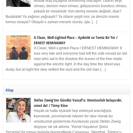
Mutlak tıraş bıçağına sinirlenmiş olacağım. Otların yeşil
olması, denizin mavi olması, gökyüzünün bulutsuz olması,
pekalâ bir meseledir. Kim demiş mesele değildir, diye?
Budalalık! Ya yağmur yağsaydı? Ya otların yeşili mor, ya denizin mavisi
kırmızı olsaydı? Olsaydı o zaman mesele olurdu, işte. […]
A Clean, Well-Lighted Place – Aydınlık ve Temiz Bir Yer /
ERNEST HEMINGWAY
A Clean, Well-Lighted Place / ERNEST HEMINGWAY It
was very late and everyone had left the cafe except an old
man who sat in the shadow the leaves of the tree made
against the electric light. In the day time the street was
dusty, but at night the dew settled the dust and the old man […]
Kitap
Stefan Zweig’ten Gündüz Vassaf’a: Umutsuzluk bulaşıcıdır,
umut da! / Türey Köse
Hayatı ve hatta siyaseti hep edebiyat aracılığıyla
kavramak, yorumlamak isteyen bir okur olarak bu
umutsuzluk günlerinde Avusturyalı yazar Stefan Zweig
düşüyor sık sık aklıma. “Kendi Hayatının Şiirini
Yazanlar”da roman tadında biyografilerle Casanova, Stendhal, Tolstoy’u