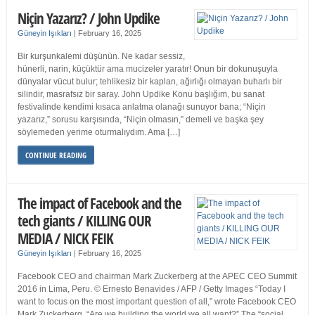
Niçin Yazarız? / John Updike
Güneyin Işıkları
|
February 16, 2025
Bir kurşunkalemi düşünün. Ne kadar sessiz,
hünerli, narin, küçüktür ama mucizeler yaratır! Onun bir dokunuşuyla
dünyalar vücut bulur; tehlikesiz bir kaplan, ağırlığı olmayan buharlı bir
silindir, masrafsız bir saray. John Updike Konu başlığım, bu sanat
festivalinde kendimi kısaca anlatma olanağı sunuyor bana; “Niçin
yazarız,” sorusu karşısında, “Niçin olmasın,” demeli ve başka şey
söylemeden yerime oturmalıydım. Ama […]
CONTINUE READING
The impact of Facebook and the
tech giants / KILLING OUR
MEDIA / NICK FEIK
Güneyin Işıkları
|
February 16, 2025
Facebook CEO and chairman Mark Zuckerberg at the APEC CEO Summit
2016 in Lima, Peru. © Ernesto Benavides / AFP / Getty Images “Today I
want to focus on the most important question of all,” wrote Facebook CEO
Mark Zuckerberg. “Are we building the world we all want?” The “social