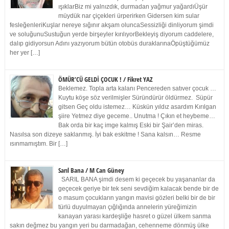
ışıklarBiz mi yalnızdık, durmadan yağmur yağardıÜşür
müydük nar çiçekleri ürperirken Gidersen kim sular
fesleğenleriKuşlar nereye sığınır akşam oluncaSessizliği dinliyorum şimdi
ve soluğunuSustuğun yerde birşeyler kırılıyorBekleyiş diyorum caddelere,
dalıp gidiyorsun Adını yazıyorum bütün otobüs duraklarınaÖpüştüğümüz
her yer […]
ÖMÜR’CÜ GELDİ ÇOCUK ! / Fikret YAZ
Beklemez. Topla arta kalanı Pencereden satıver çocuk …
Kuytu köşe söz verilmişler Süründürür öldürmez. Süpür
gitsen Geç oldu istemez… Küskün yıldız asardım Kırılgan
şiire Yetmez diye geceme.. Unutma ! Çıkın et heybeme…
Bak orda bir kaç imge kalmış Eski bir Şair’den miras.
Nasılsa son dizeye saklanmış. İyi bak eskitme ! Sana kalsın… Resme
ısınmamıştım. Bir […]
Sarıl Bana / M Can Güney
SARIL BANA şimdi desem ki geçecek bu yaşananlar da
geçecek geriye bir tek seni sevdiğim kalacak bende bir de
o masum çocukların yangın mavisi gözleri belki bir de bir
türlü duyulmayan çığlığında annelerin yüreğimizin
kanayan yarası kardeşliğe hasret o güzel ülkem sanma
sakın değmez bu yangın yeri bu darmadağan, cehenneme dönmüş ülke