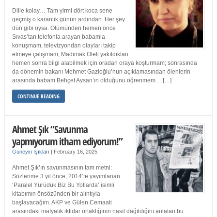
Dille kolay… Tam yirmi dört koca sene
geçmiş o karanlık günün ardından. Her şey
dün gibi oysa. Ölümünden hemen önce
Sıvas’tan telefonla arayan babamla
konuşmam, televizyondan olayları takip
etmeye çalışmam, Madımak Oteli yakıldıktan
hemen sonra bilgi alabilmek için oradan oraya koşturmam; sonrasında
da dönemin bakanı Mehmet Gazioğlu’nun açıklamasından ölenlerin
arasında babam Behçet Aysan’ın olduğunu öğrenmem… […]
CONTINUE READING
Ahmet Şık “Savunma
yapmıyorum itham ediyorum!”
Güneyin Işıkları
|
February 16, 2025
Ahmet Şık’ın savunmasının tam metni:
Sözlerime 3 yıl önce, 2014’te yayımlanan
‘Paralel Yürüdük Biz Bu Yollarda’ isimli
kitabımın önsözünden bir alıntıyla
başlayacağım. AKP ve Gülen Cemaati
arasındaki mafyatik iktidar ortaklığının nasıl dağıldığını anlatan bu