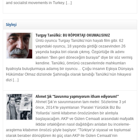
and socialist movements in Turkey. […]
Söyleşi
Turgay Tanülkü: BU RÖPORTAJI OKUMALISINIZ
Ünlü oyuncu Turgay Tanülkü’nün hayatı film gibi. 62
yaşındaki oyuncu, 18 yaşında girdiği cezaevinden 26
yaşında başka biri olarak çıkmış. Özgürlüğe ilk adımı
atarken “Ben geri döneceğim buraya!” diye bir söz vermiş
kendine. Tanülkü, ömrünü cezaevlerinde mahkumları
tiyatroyla buluşturmaya adamış bir oyuncu… Çoğu insanın Eşkıya Dünyaya
Hükümdar Olmaz dizisinde Şahinağa olarak tanıdığı Tanülkü’nün hikayesi
dizi […]
Ahmet Şık “Savunma yapmıyorum itham ediyorum!”
Ahmet Şık’ın savunmasının tam metni: Sözlerime 3 yıl
önce, 2014’te yayımlanan ‘Paralel Yürüdük Biz Bu
Yollarda’ isimli kitabımın önsözünden bir alıntıyla
başlayacağım. AKP ve Gülen Cemaati arasındaki mafyatik
iktidar ortaklığının nasıl dağıldığını anlatan bu inceleme-
araştırma kitabımın önsözü şöyle başlıyor: “Türkiye’yi siyasal ve toplumsal
olarak beraber dönüştüren iki güç olan AKP ile Gülen Cemaati’nin