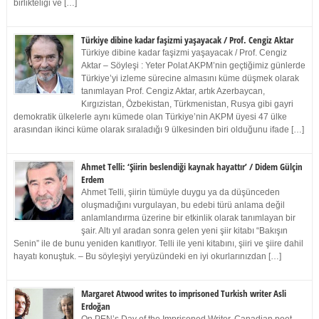
birlikteliği ve […]
Türkiye dibine kadar faşizmi yaşayacak / Prof. Cengiz Aktar
Türkiye dibine kadar faşizmi yaşayacak / Prof. Cengiz
Aktar – Söyleşi : Yeter Polat AKPM’nin geçtiğimiz günlerde
Türkiye’yi izleme sürecine almasını küme düşmek olarak
tanımlayan Prof. Cengiz Aktar, artık Azerbaycan,
Kırgızistan, Özbekistan, Türkmenistan, Rusya gibi gayri
demokratik ülkelerle aynı kümede olan Türkiye’nin AKPM üyesi 47 ülke
arasından ikinci küme olarak sıraladığı 9 ülkesinden biri olduğunu ifade […]
Ahmet Telli: ‘Şiirin beslendiği kaynak hayattır’ / Didem Gülçin
Erdem
Ahmet Telli, şiirin tümüyle duygu ya da düşünceden
oluşmadığını vurgulayan, bu edebi türü anlama değil
anlamlandırma üzerine bir etkinlik olarak tanımlayan bir
şair. Altı yıl aradan sonra gelen yeni şiir kitabı “Bakışın
Senin” ile de bunu yeniden kanıtlıyor. Telli ile yeni kitabını, şiiri ve şiire dahil
hayatı konuştuk. – Bu söyleşiyi yeryüzündeki en iyi okurlarınızdan […]
Margaret Atwood writes to imprisoned Turkish writer Asli
Erdoğan