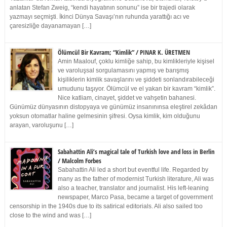
anlatan Stefan Zweig, “kendi hayatının sonunu” ise bir trajedi olarak
yazmayı seçmişti. İkinci Dünya Savaşı’nın ruhunda yarattığı acı ve
çaresizliğe dayanamayan […]
Ölümcül Bir Kavram; “Kimlik” / PINAR K. ÜRETMEN
Amin Maalouf, çoklu kimliğe sahip, bu kimlikleriyle kişisel
ve varoluşsal sorgulamasını yapmış ve barışmış
kişiliklerin kimlik savaşlarını ve şiddeti sonlandırabileceği
umudunu taşıyor. Ölümcül ve el yakan bir kavram “kimlik”.
Nice katliam, cinayet, şiddet ve vahşetin bahanesi.
Günümüz dünyasının distopyaya ve günümüz insanınınsa eleştirel zekâdan
yoksun otomatlar haline gelmesinin şifresi. Oysa kimlik, kim olduğunu
arayan, varoluşunu […]
Sabahattin Ali’s magical tale of Turkish love and loss in Berlin
/ Malcolm Forbes
Sabahattin Ali led a short but eventful life. Regarded by
many as the father of modernist Turkish literature, Ali was
also a teacher, translator and journalist. His left-leaning
newspaper, Marco Pasa, became a target of government
censorship in the 1940s due to its satirical editorials. Ali also sailed too
close to the wind and was […]