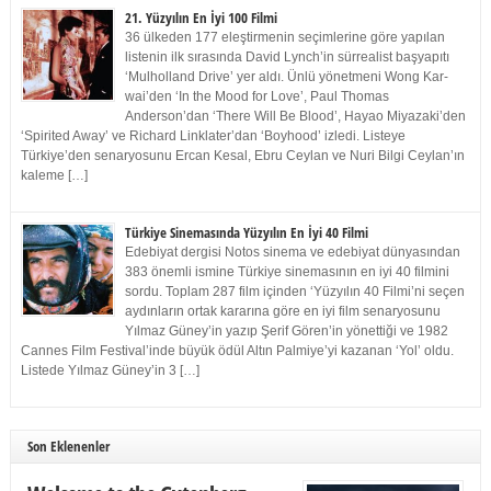
21. Yüzyılın En İyi 100 Filmi
36 ülkeden 177 eleştirmenin seçimlerine göre yapılan
listenin ilk sırasında David Lynch’in sürrealist başyapıtı
‘Mulholland Drive’ yer aldı. Ünlü yönetmeni Wong Kar-
wai’den ‘In the Mood for Love’, Paul Thomas
Anderson’dan ‘There Will Be Blood’, Hayao Miyazaki’den
‘Spirited Away’ ve Richard Linklater’dan ‘Boyhood’ izledi. Listeye
Türkiye’den senaryosunu Ercan Kesal, Ebru Ceylan ve Nuri Bilgi Ceylan’ın
kaleme […]
Türkiye Sinemasında Yüzyılın En İyi 40 Filmi
Edebiyat dergisi Notos sinema ve edebiyat dünyasından
383 önemli ismine Türkiye sinemasının en iyi 40 filmini
sordu. Toplam 287 film içinden ‘Yüzyılın 40 Filmi’ni seçen
aydınların ortak kararına göre en iyi film senaryosunu
Yılmaz Güney’in yazıp Şerif Gören’in yönettiği ve 1982
Cannes Film Festival’inde büyük ödül Altın Palmiye’yi kazanan ‘Yol’ oldu.
Listede Yılmaz Güney’in 3 […]
Son Eklenenler