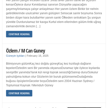
Her yanım yangın İnceden uzanır Sivas’aHer yanım sanki Bir uçurum
kenarıÖylece durur Kımıldamaz sanırsın DünyaNe yapacağını
şaşırmışAnlamaya çalışır anlaşılmazı Her yanım özlem Birikir bir nehrin
getirdiklerinde usulcaHer yanım gülüşleri Sımsıcak sarılır boynuma Sonra
birden düşer kara bulutlarHer yanım sanki Öfkeden sırılsıklam Şu yorgun
yürekte Durdurulamaz bir kavga Kurtul elem ellerinden gülüm Artık uğraş
zamanıdırArtık denizin […]
CONTINUE READING
Özlem / M Can Guney
Güneyin Işıkları
|
February 16, 2025
Bilmiyorum gülümKaç kez doğdu güneşKaç kez kızıllaştı dağların
tepeleriÖzledim seni Bir yanımda okyanusDuramaz işte öylece kıyılarda
sevişirBir yanımdaYanık kül rengi toprak sessizliğiSalınıp dururSokulur
yalnızlığıma kokun olur Gözlerim bir buruk gülümsemeDudağımda
buğusu öpüşlerinGeceler boyuÖzledim seni 2004 Haziran Sydney /
Toplumsal Kaynak / Memduh Güney
CONTINUE READING