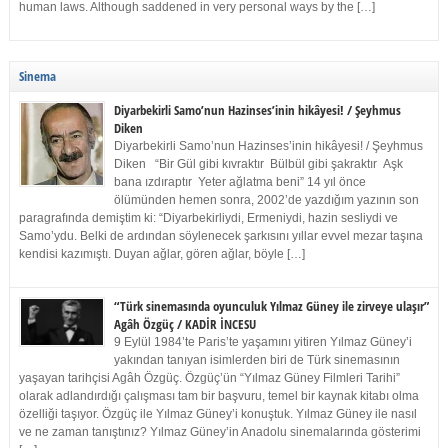
human laws. Although saddened in very personal ways by the […]
Sinema
Diyarbekirli Samo’nun Hazinses’inin hikâyesi! / Şeyhmus
Diken
Diyarbekirli Samo’nun Hazinses’inin hikâyesi! / Şeyhmus
Diken “Bir Gül gibi kıvraktır Bülbül gibi şakraktır Aşk
bana ızdıraptır Yeter ağlatma beni” 14 yıl önce
ölümünden hemen sonra, 2002’de yazdığım yazının son
paragrafında demiştim ki: “Diyarbekirliydi, Ermeniydi, hazin sesliydi ve
Samo’ydu. Belki de ardından söylenecek şarkısını yıllar evvel mezar taşına
kendisi kazımıştı. Duyan ağlar, gören ağlar, böyle […]
“Türk sinemasında oyunculuk Yılmaz Güney ile zirveye ulaşır”
Agâh Özgüç / KADİR İNCESU
9 Eylül 1984’te Paris’te yaşamını yitiren Yılmaz Güney’i
yakından tanıyan isimlerden biri de Türk sinemasının
yaşayan tarihçisi Agâh Özgüç. Özgüç’ün “Yılmaz Güney Filmleri Tarihi”
olarak adlandırdığı çalışması tam bir başvuru, temel bir kaynak kitabı olma
özelliği taşıyor. Özgüç ile Yılmaz Güney’i konuştuk. Yılmaz Güney ile nasıl
ve ne zaman tanıştınız? Yılmaz Güney’in Anadolu sinemalarında gösterimi