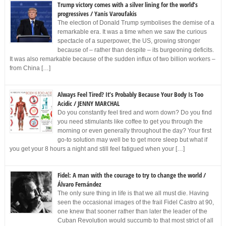
Trump victory comes with a silver lining for the world’s
progressives / Yanis Varoufakis
The election of Donald Trump symbolises the demise of a
remarkable era. It was a time when we saw the curious
spectacle of a superpower, the US, growing stronger
because of – rather than despite – its burgeoning deficits.
It was also remarkable because of the sudden influx of two billion workers –
from China […]
Always Feel Tired? It’s Probably Because Your Body Is Too
Acidic / JENNY MARCHAL
Do you constantly feel tired and worn down? Do you find
you need stimulants like coffee to get you through the
morning or even generally throughout the day? Your first
go-to solution may well be to get more sleep but what if
you get your 8 hours a night and still feel fatigued when your […]
Fidel: A man with the courage to try to change the world /
Álvaro Fernández
The only sure thing in life is that we all must die. Having
seen the occasional images of the frail Fidel Castro at 90,
one knew that sooner rather than later the leader of the
Cuban Revolution would succumb to that most strict of all