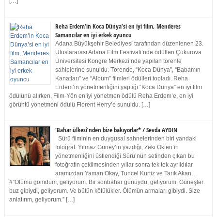
[…]
Reha Erdem’in Koca Dünya’si en iyi film, Menderes
Samancılar en iyi erkek oyuncu
Adana Büyükşehir Belediyesi tarafından düzenlenen 23.
Uluslararası Adana Film Festivali’nde ödüllen Çukurova
Üniversitesi Kongre Merkezi’nde yapılan törenle
sahiplerine sunuldu. Törende, “Koca Dünya”, “Babamın
Kanatları” ve “Albüm” filmleri ödülleri topladı. Reha
Erdem’in yönetmenliğini yaptığı “Koca Dünya” en iyi film
ödülünü alırken, Film-Yön en iyi yönetmen ödülü Reha Erdem’e, en iyi
görüntü yönetmeni ödülü Florent Herry’e sunuldu. […]
‘Bahar ülkesi’nden bize bakıyorlar* / Sevda AYDIN
Sürü filminin en duygusal sahnelerinden biri yandaki
fotoğraf. Yılmaz Güney’in yazdığı, Zeki Ökten’in
yönetmenliğini üstlendiği Sürü’nün setinden çıkan bu
fotoğrafın çekilmesinden yıllar sonra tek tek ayrıldılar
aramızdan Yaman Okay, Tuncel Kurtiz ve Tarık Akan…
#”Ölümü gömdüm, geliyorum. Bir sonbahar günüydü, geliyorum. Güneşler
buz gibiydi, geliyorum. Ve bütün kötülükler. Ölümün armaları gibiydi. Size
anlatırım, geliyorum.” […]