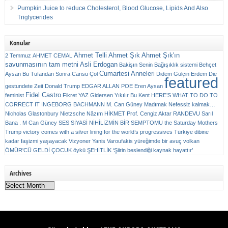
Pumpkin Juice to reduce Cholesterol, Blood Glucose, Lipids And Also
Triglycerides
Konular
Ahmet Telli
Ahmet Şık
Ahmet Şık'ın
2 Temmuz
AHMET CEMAL
savunmasının tam metni
Asli Erdogan
Bakişın Senin
Bağışıklık sistemi
Behçet
Cumartesi Anneleri
Aysan
Bu Tufandan Sonra
Cansu Çöl
Didem Gülçin Erdem
Die
featured
gestundete Zeit
Donald Trump
EDGAR ALLAN POE
Eren Aysan
Fidel Castro
feminist
Fikret YAZ
Gidersen Yıkılır Bu Kent
HERE’S WHAT TO DO TO
CORRECT IT
INGEBORG BACHMANN
M. Can Güney
Madımak
Nefessiz kalmak…
Nicholas Glastonbury
Nietzsche
Nâzım HİKMET
Prof. Cengiz Aktar
RANDEVU
Sarıl
Bana . M Can Güney
SES
SİYASİ NİHİLİZMİN BİR SEMPTOMU
the Saturday Mothers
Trump victory comes with a silver lining for the world’s progressives
Türkiye dibine
kadar faşizmi yaşayacak
Vizyoner
Yanis Varoufakis
yüreğimde bir avuç volkan
ÖMÜR'CÜ GELDİ ÇOCUK
öykü
ŞEHİTLİK
‘Şiirin beslendiği kaynak hayattır’
Archives
Archives