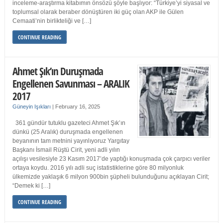
inceleme-araştırma kitabımın önsözü şöyle başlıyor: “Türkiye’yi siyasal ve
toplumsal olarak beraber dönüştüren iki güç olan AKP ile Gülen
Cemaati’nin birlikteliği ve […]
CONTINUE READING
Ahmet Şık’ın Duruşmada
Engellenen Savunması – ARALIK
2017
Güneyin Işıkları
|
February 16, 2025
361 gündür tutuklu gazeteci Ahmet Şık’ın
dünkü (25 Aralık) duruşmada engellenen
beyanının tam metnini yayınlıyoruz Yargıtay
Başkanı İsmail Rüştü Cirit, yeni adli yılın
açılışı vesilesiyle 23 Kasım 2017’de yaptığı konuşmada çok çarpıcı veriler
ortaya koydu. 2016 yılı adli suç istatistiklerine göre 80 milyonluk
ülkemizde yaklaşık 6 milyon 900bin şüpheli bulunduğunu açıklayan Cirit;
“Demek ki […]
CONTINUE READING