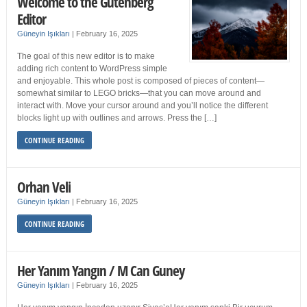
Welcome to the Gutenberg
Editor
Güneyin Işıkları
|
February 16, 2025
The goal of this new editor is to make
adding rich content to WordPress simple
and enjoyable. This whole post is composed of pieces of content—
somewhat similar to LEGO bricks—that you can move around and
interact with. Move your cursor around and you’ll notice the different
blocks light up with outlines and arrows. Press the […]
CONTINUE READING
Orhan Veli
Güneyin Işıkları
|
February 16, 2025
CONTINUE READING
Her Yanım Yangın / M Can Guney
Güneyin Işıkları
|
February 16, 2025