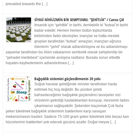
prevailed towards the […]
SİYASİ NİHİLİZMİN BİR SEMPTOMU; “ŞEHİTLİK” / Cansu Çöl
İnsanlık için “şehitlik” in tarihi, denilebilir ki “kutsal”ın tarihi
kadar eskidir. Hemen hemen bütün toplumlarda
birbirinden farklı ideolojiler, inançlar ve hatta meslek
grupları tarafından “kutsal” amaçları, inançları uğruna
ölenlerin “şehit” olarak adlandırılışına ve bu adlandırmayı
yapanlar tarafından bu ölüm vakalarının sembolik olarak sahiplenilip bir
“şehadet mertebesi” içerisinde anılışına rastlanır. Burada sorun elbette
hayatını kaybedenlerin adlandırılması […]
Bağışıklık sistemini güçlendirmenin 20 yolu
Soğuk havalar geldiğinde virüsler tarafından hasta
edilmek hiç hoş değildir. Bu yüzden şimdi
bahsedeceğimiz bağışıklık güçlendirici tavsiyeler sizi
virüslerin getirdiği hastalıklardan koruyup, mevsimin tadını
çıkarmanızı sağlayabilir. Şekerden kaçınmak Çok fazla
şeker tüketmek bağışıklık sisteminin bakterilere karşı savaşan
mekanizmasını bastırır. Sadece 75-100 gram şeker tüketmek bile beyaz kan
hücrelerinin bakterileri yok edecek gücünü azaltır. Doğal meyve […]