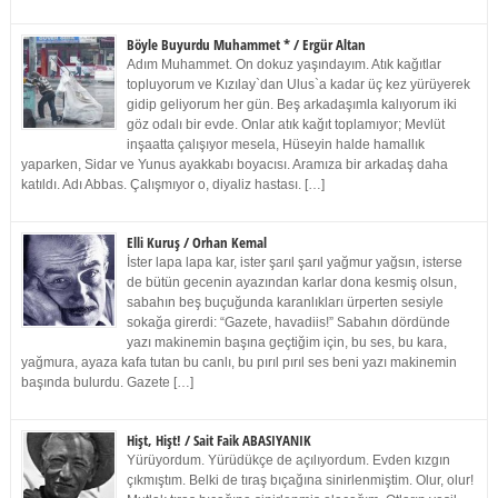
Böyle Buyurdu Muhammet * / Ergür Altan
Adım Muhammet. On dokuz yaşındayım. Atık kağıtlar
topluyorum ve Kızılay`dan Ulus`a kadar üç kez yürüyerek
gidip geliyorum her gün. Beş arkadaşımla kalıyorum iki
göz odalı bir evde. Onlar atık kağıt toplamıyor; Mevlüt
inşaatta çalışıyor mesela, Hüseyin halde hamallık
yaparken, Sidar ve Yunus ayakkabı boyacısı. Aramıza bir arkadaş daha
katıldı. Adı Abbas. Çalışmıyor o, diyaliz hastası. […]
Elli Kuruş / Orhan Kemal
İster lapa lapa kar, ister şarıl şarıl yağmur yağsın, isterse
de bütün gecenin ayazından karlar dona kesmiş olsun,
sabahın beş buçuğunda karanlıkları ürperten sesiyle
sokağa girerdi: “Gazete, havadiis!” Sabahın dördünde
yazı makinemin başına geçtiğim için, bu ses, bu kara,
yağmura, ayaza kafa tutan bu canlı, bu pırıl pırıl ses beni yazı makinemin
başında bulurdu. Gazete […]
Hişt, Hişt! / Sait Faik ABASIYANIK
Yürüyordum. Yürüdükçe de açılıyordum. Evden kızgın
çıkmıştım. Belki de tıraş bıçağına sinirlenmiştim. Olur, olur!