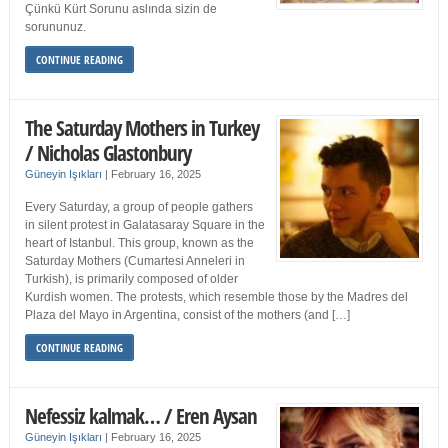
Çünkü Kürt Sorunu aslında sizin de
sorununuz.
CONTINUE READING
The Saturday Mothers in Turkey
/ Nicholas Glastonbury
Güneyin Işıkları
|
February 16, 2025
Every Saturday, a group of people gathers
in silent protest in Galatasaray Square in the
heart of Istanbul. This group, known as the
Saturday Mothers (Cumartesi Anneleri in
Turkish), is primarily composed of older
Kurdish women. The protests, which resemble those by the Madres del
Plaza del Mayo in Argentina, consist of the mothers (and […]
CONTINUE READING
Nefessiz kalmak… / Eren Aysan
Güneyin Işıkları
|
February 16, 2025