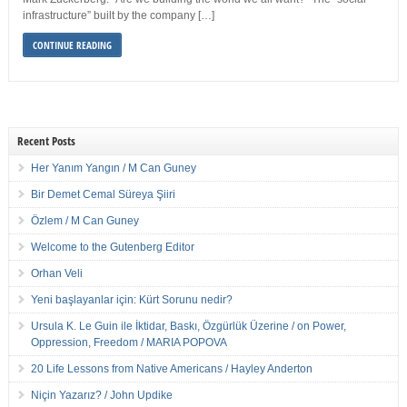
infrastructure” built by the company […]
CONTINUE READING
Recent Posts
Her Yanım Yangın / M Can Guney
Bir Demet Cemal Süreya Şiiri
Özlem / M Can Guney
Welcome to the Gutenberg Editor
Orhan Veli
Yeni başlayanlar için: Kürt Sorunu nedir?
Ursula K. Le Guin ile İktidar, Baskı, Özgürlük Üzerine / on Power,
Oppression, Freedom / MARIA POPOVA
20 Life Lessons from Native Americans / Hayley Anderton
Niçin Yazarız? / John Updike