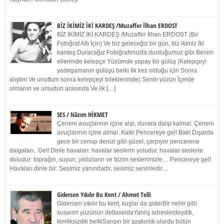
BİZ İKİMİZ İKİ KARDEŞ /Muzaffer İlhan ERDOST
BİZ İKİMİZ İKİ KARDEŞ /Muzaffer İlhan ERDOST (Bir
Fotoğraf Altı İçin) Ve biz geleceğiz bir gün, biz ikimiz İki
kardeş Duracağız Fotoğrafımızda durduğumuz gibi Benim
ellerimde kelepçe Yüzümde yapay bir gülüş (Kelepçeyi
yadırgamanın gülüşü belki İlk kez olduğu için Sonra
alıştım Ve unuttum sonra kelepçeyi bileklerimde) Senin yüzün İçerde
olmanın ve umudun arasında Ve ilk […]
SES / Nâzım HİKMET
Çeneni avuçlarının içine alıp, duvara dalıp kalma!. Çeneni
avuçlarının içine alma!. Kalk! Pencereye gel! Bak! Dışarda
gece bir cenup denizi gibi güzel, çarpıyor pencerene
dalgaları.. Gel! Dinle havaları: havalar seslerin yoludur, havalar seslerle
doludur: toprağın, suyun, yıldızların ve bizim seslerimizle… Pencereye gel!
Havaları dinle bir: Sesimiz yanındadır, sesimiz seninledir…
Gidersen Yıkılır Bu Kent / Ahmet Telli
Gidersen yıkılır bu kent, kuşlar da giderBir nehir gibi
susarım yüzünün deltasındaYanlış adreslerdeydik,
kimliksizdik belkiSarışın bir şaşkınlık olurdu bütün