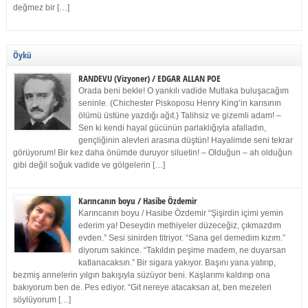
değmez bir […]
Öykü
RANDEVU (Vizyoner) / EDGAR ALLAN POE
Orada beni bekle! O yankılı vadide Mutlaka buluşacağım
seninle. (Chichester Piskoposu Henry King’in karısının
ölümü üstüne yazdığı ağıt.) Talihsiz ve gizemli adam! –
Sen ki kendi hayal gücünün parlaklığıyla afalladın,
gençliğinin alevleri arasına düştün! Hayalimde seni tekrar
görüyorum! Bir kez daha önümde duruyor siluetin! – Olduğun – ah olduğun
gibi değil soğuk vadide ve gölgelerin […]
Karıncanın boyu / Hasibe Özdemir
Karıncanın boyu / Hasibe Özdemir “Şişirdin içimi yemin
ederim ya! Deseydin methiyeler düzeceğiz, çıkmazdım
evden.” Sesi sinirden titriyor. “Sana gel demedim kızım.”
diyorum sakince. “Takıldın peşime madem, ne duyarsan
katlanacaksın.” Bir sigara yakıyor. Başını yana yatırıp,
bezmiş annelerin yılgın bakışıyla süzüyor beni. Kaşlarımı kaldırıp ona
bakıyorum ben de. Pes ediyor. “Git nereye atacaksan at, ben mezeleri
söylüyorum […]