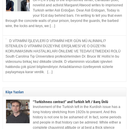
On PEN’s Day of the Imprisoned Writer, Canadian poet,
novelist and activist Margaret Atwood writes to imprisoned
Turkish writer Asli Erdoğan. Dear Asli Erdogan, Today is
your 91st day behind bars. I’m writing to tell you that even
through the concrete walls of your prison, beyond the guards, the barbed
wire, the locks and keys, we […]
D VİTAMİNİ İŞLEVLERİ D VİTAMİNİ HER GÜN MÜ ALINMALI?
İSTENİLEN D VİTAMİNİ DÜZEYİNE ERİŞİLMESİ VE O DÜZEYİN
KORUNMASININ HASTALIKLARI ÖNLEME VE TEDAVİ ETMEDEKİ ROLÜ
South Carolina Tıp Üniversitesi profesörlerinden Dr. Bruce W. Hollis’in bu
videosunu birkaç kez dikkatle izledik. D vitamininin vücuttaki işlevleri
hakkında çok güzel bilgilendiriyor. Anladıklarımızı özetleyerek sizlerle
paylaşmaya karar verdik. […]
Köşe Yazıları
“Turkishness contract” and Turkish left / Barış Ünlü
Involvement of the Turkish left in the Kurdish issue has a
long history stretching from 1920s to present. And this
history is not one to be ashamed of. In fact, some periods
and people in that history can be admired. While either a
complete chauvinist attitude or at best a thick silence