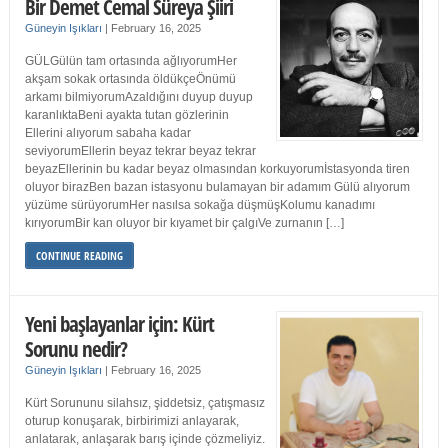
Bir Demet Cemal Süreya Şiiri
Güneyin Işıkları
|
February 16, 2025
GÜLGülün tam ortasında ağlıyorumHer
akşam sokak ortasında öldükçeÖnümü
arkamı bilmiyorumAzaldığını duyup duyup
karanlıktaBeni ayakta tutan gözlerinin
Ellerini alıyorum sabaha kadar
seviyorumEllerin beyaz tekrar beyaz tekrar
beyazEllerinin bu kadar beyaz olmasından korkuyorumİstasyonda tiren
oluyor birazBen bazan istasyonu bulamayan bir adamım Gülü alıyorum
yüzüme sürüyorumHer nasılsa sokağa düşmüşKolumu kanadımı
kırıyorumBir kan oluyor bir kıyamet bir çalgıVe zurnanın […]
CONTINUE READING
Yeni başlayanlar için: Kürt
Sorunu nedir?
Güneyin Işıkları
|
February 16, 2025
Kürt Sorununu silahsız, şiddetsiz, çatışmasız
oturup konuşarak, birbirimizi anlayarak,
anlatarak, anlaşarak barış içinde çözmeliyiz.