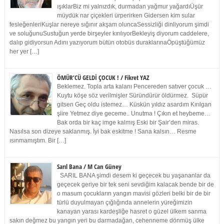
ışıklarBiz mi yalnızdık, durmadan yağmur yağardıÜşür
müydük nar çiçekleri ürperirken Gidersen kim sular
fesleğenleriKuşlar nereye sığınır akşam oluncaSessizliği dinliyorum şimdi
ve soluğunuSustuğun yerde birşeyler kırılıyorBekleyiş diyorum caddelere,
dalıp gidiyorsun Adını yazıyorum bütün otobüs duraklarınaÖpüştüğümüz
her yer […]
ÖMÜR’CÜ GELDİ ÇOCUK ! / Fikret YAZ
Beklemez. Topla arta kalanı Pencereden satıver çocuk …
Kuytu köşe söz verilmişler Süründürür öldürmez. Süpür
gitsen Geç oldu istemez… Küskün yıldız asardım Kırılgan
şiire Yetmez diye geceme.. Unutma ! Çıkın et heybeme…
Bak orda bir kaç imge kalmış Eski bir Şair’den miras.
Nasılsa son dizeye saklanmış. İyi bak eskitme ! Sana kalsın… Resme
ısınmamıştım. Bir […]
Sarıl Bana / M Can Güney
SARIL BANA şimdi desem ki geçecek bu yaşananlar da
geçecek geriye bir tek seni sevdiğim kalacak bende bir de
o masum çocukların yangın mavisi gözleri belki bir de bir
türlü duyulmayan çığlığında annelerin yüreğimizin
kanayan yarası kardeşliğe hasret o güzel ülkem sanma
sakın değmez bu yangın yeri bu darmadağan, cehenneme dönmüş ülke