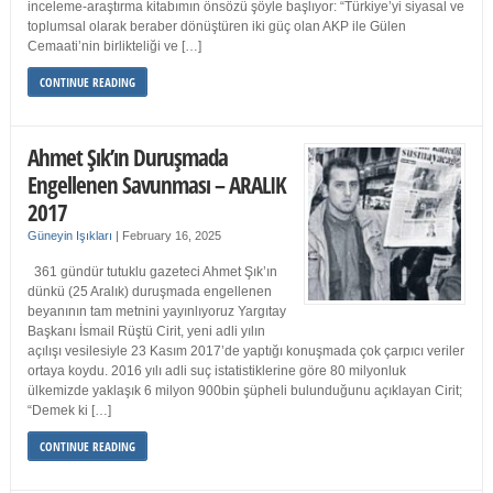
inceleme-araştırma kitabımın önsözü şöyle başlıyor: “Türkiye’yi siyasal ve
toplumsal olarak beraber dönüştüren iki güç olan AKP ile Gülen
Cemaati’nin birlikteliği ve […]
CONTINUE READING
Ahmet Şık’ın Duruşmada
Engellenen Savunması – ARALIK
2017
Güneyin Işıkları
|
February 16, 2025
361 gündür tutuklu gazeteci Ahmet Şık’ın
dünkü (25 Aralık) duruşmada engellenen
beyanının tam metnini yayınlıyoruz Yargıtay
Başkanı İsmail Rüştü Cirit, yeni adli yılın
açılışı vesilesiyle 23 Kasım 2017’de yaptığı konuşmada çok çarpıcı veriler
ortaya koydu. 2016 yılı adli suç istatistiklerine göre 80 milyonluk
ülkemizde yaklaşık 6 milyon 900bin şüpheli bulunduğunu açıklayan Cirit;
“Demek ki […]
CONTINUE READING