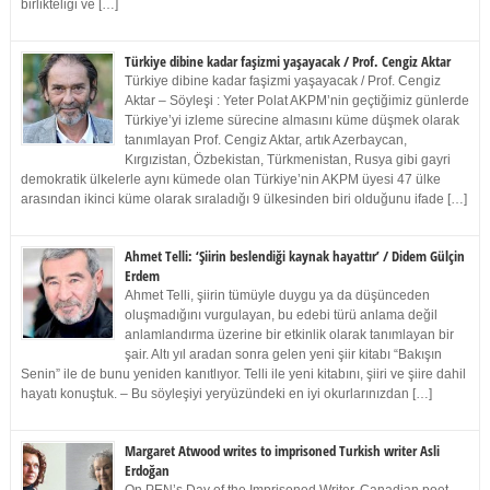
birlikteliği ve […]
Türkiye dibine kadar faşizmi yaşayacak / Prof. Cengiz Aktar
Türkiye dibine kadar faşizmi yaşayacak / Prof. Cengiz
Aktar – Söyleşi : Yeter Polat AKPM’nin geçtiğimiz günlerde
Türkiye’yi izleme sürecine almasını küme düşmek olarak
tanımlayan Prof. Cengiz Aktar, artık Azerbaycan,
Kırgızistan, Özbekistan, Türkmenistan, Rusya gibi gayri
demokratik ülkelerle aynı kümede olan Türkiye’nin AKPM üyesi 47 ülke
arasından ikinci küme olarak sıraladığı 9 ülkesinden biri olduğunu ifade […]
Ahmet Telli: ‘Şiirin beslendiği kaynak hayattır’ / Didem Gülçin
Erdem
Ahmet Telli, şiirin tümüyle duygu ya da düşünceden
oluşmadığını vurgulayan, bu edebi türü anlama değil
anlamlandırma üzerine bir etkinlik olarak tanımlayan bir
şair. Altı yıl aradan sonra gelen yeni şiir kitabı “Bakışın
Senin” ile de bunu yeniden kanıtlıyor. Telli ile yeni kitabını, şiiri ve şiire dahil
hayatı konuştuk. – Bu söyleşiyi yeryüzündeki en iyi okurlarınızdan […]
Margaret Atwood writes to imprisoned Turkish writer Asli
Erdoğan