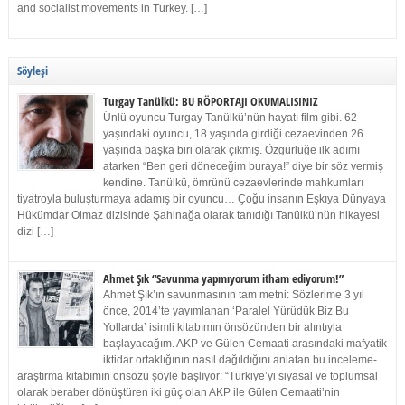
and socialist movements in Turkey. […]
Söyleşi
Turgay Tanülkü: BU RÖPORTAJI OKUMALISINIZ
Ünlü oyuncu Turgay Tanülkü’nün hayatı film gibi. 62
yaşındaki oyuncu, 18 yaşında girdiği cezaevinden 26
yaşında başka biri olarak çıkmış. Özgürlüğe ilk adımı
atarken “Ben geri döneceğim buraya!” diye bir söz vermiş
kendine. Tanülkü, ömrünü cezaevlerinde mahkumları
tiyatroyla buluşturmaya adamış bir oyuncu… Çoğu insanın Eşkıya Dünyaya
Hükümdar Olmaz dizisinde Şahinağa olarak tanıdığı Tanülkü’nün hikayesi
dizi […]
Ahmet Şık “Savunma yapmıyorum itham ediyorum!”
Ahmet Şık’ın savunmasının tam metni: Sözlerime 3 yıl
önce, 2014’te yayımlanan ‘Paralel Yürüdük Biz Bu
Yollarda’ isimli kitabımın önsözünden bir alıntıyla
başlayacağım. AKP ve Gülen Cemaati arasındaki mafyatik
iktidar ortaklığının nasıl dağıldığını anlatan bu inceleme-
araştırma kitabımın önsözü şöyle başlıyor: “Türkiye’yi siyasal ve toplumsal
olarak beraber dönüştüren iki güç olan AKP ile Gülen Cemaati’nin