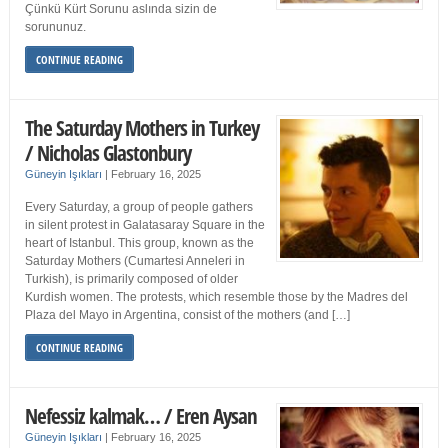
Çünkü Kürt Sorunu aslında sizin de
sorununuz.
CONTINUE READING
The Saturday Mothers in Turkey
/ Nicholas Glastonbury
Güneyin Işıkları
|
February 16, 2025
Every Saturday, a group of people gathers
in silent protest in Galatasaray Square in the
heart of Istanbul. This group, known as the
Saturday Mothers (Cumartesi Anneleri in
Turkish), is primarily composed of older
Kurdish women. The protests, which resemble those by the Madres del
Plaza del Mayo in Argentina, consist of the mothers (and […]
CONTINUE READING
Nefessiz kalmak… / Eren Aysan
Güneyin Işıkları
|
February 16, 2025