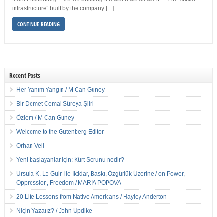
infrastructure” built by the company […]
CONTINUE READING
Recent Posts
Her Yanım Yangın / M Can Guney
Bir Demet Cemal Süreya Şiiri
Özlem / M Can Guney
Welcome to the Gutenberg Editor
Orhan Veli
Yeni başlayanlar için: Kürt Sorunu nedir?
Ursula K. Le Guin ile İktidar, Baskı, Özgürlük Üzerine / on Power,
Oppression, Freedom / MARIA POPOVA
20 Life Lessons from Native Americans / Hayley Anderton
Niçin Yazarız? / John Updike