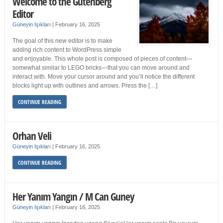
Welcome to the Gutenberg
Editor
Güneyin Işıkları
|
February 16, 2025
The goal of this new editor is to make
adding rich content to WordPress simple
and enjoyable. This whole post is composed of pieces of content—
somewhat similar to LEGO bricks—that you can move around and
interact with. Move your cursor around and you’ll notice the different
blocks light up with outlines and arrows. Press the […]
CONTINUE READING
Orhan Veli
Güneyin Işıkları
|
February 16, 2025
CONTINUE READING
Her Yanım Yangın / M Can Guney
Güneyin Işıkları
|
February 16, 2025