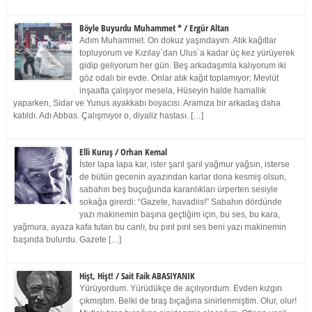
Böyle Buyurdu Muhammet * / Ergür Altan
Adım Muhammet. On dokuz yaşındayım. Atık kağıtlar
topluyorum ve Kızılay`dan Ulus`a kadar üç kez yürüyerek
gidip geliyorum her gün. Beş arkadaşımla kalıyorum iki
göz odalı bir evde. Onlar atık kağıt toplamıyor; Mevlüt
inşaatta çalışıyor mesela, Hüseyin halde hamallık
yaparken, Sidar ve Yunus ayakkabı boyacısı. Aramıza bir arkadaş daha
katıldı. Adı Abbas. Çalışmıyor o, diyaliz hastası. […]
Elli Kuruş / Orhan Kemal
İster lapa lapa kar, ister şarıl şarıl yağmur yağsın, isterse
de bütün gecenin ayazından karlar dona kesmiş olsun,
sabahın beş buçuğunda karanlıkları ürperten sesiyle
sokağa girerdi: “Gazete, havadiis!” Sabahın dördünde
yazı makinemin başına geçtiğim için, bu ses, bu kara,
yağmura, ayaza kafa tutan bu canlı, bu pırıl pırıl ses beni yazı makinemin
başında bulurdu. Gazete […]
Hişt, Hişt! / Sait Faik ABASIYANIK
Yürüyordum. Yürüdükçe de açılıyordum. Evden kızgın
çıkmıştım. Belki de tıraş bıçağına sinirlenmiştim. Olur, olur!