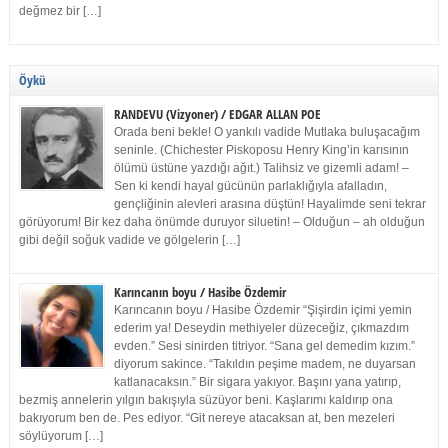
değmez bir […]
Öykü
RANDEVU (Vizyoner) / EDGAR ALLAN POE
Orada beni bekle! O yankılı vadide Mutlaka buluşacağım
seninle. (Chichester Piskoposu Henry King’in karısının
ölümü üstüne yazdığı ağıt.) Talihsiz ve gizemli adam! –
Sen ki kendi hayal gücünün parlaklığıyla afalladın,
gençliğinin alevleri arasına düştün! Hayalimde seni tekrar
görüyorum! Bir kez daha önümde duruyor siluetin! – Olduğun – ah olduğun
gibi değil soğuk vadide ve gölgelerin […]
Karıncanın boyu / Hasibe Özdemir
Karıncanın boyu / Hasibe Özdemir “Şişirdin içimi yemin
ederim ya! Deseydin methiyeler düzeceğiz, çıkmazdım
evden.” Sesi sinirden titriyor. “Sana gel demedim kızım.”
diyorum sakince. “Takıldın peşime madem, ne duyarsan
katlanacaksın.” Bir sigara yakıyor. Başını yana yatırıp,
bezmiş annelerin yılgın bakışıyla süzüyor beni. Kaşlarımı kaldırıp ona
bakıyorum ben de. Pes ediyor. “Git nereye atacaksan at, ben mezeleri
söylüyorum […]