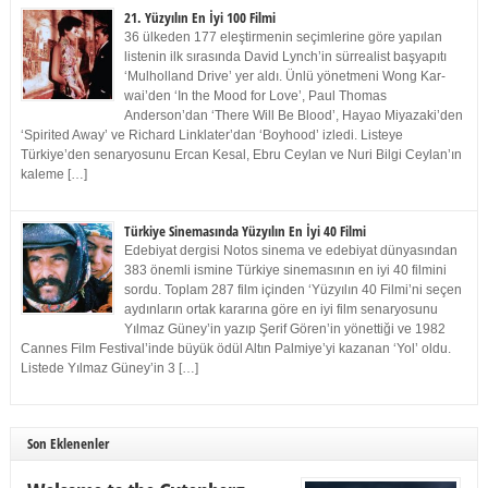
21. Yüzyılın En İyi 100 Filmi
36 ülkeden 177 eleştirmenin seçimlerine göre yapılan
listenin ilk sırasında David Lynch’in sürrealist başyapıtı
‘Mulholland Drive’ yer aldı. Ünlü yönetmeni Wong Kar-
wai’den ‘In the Mood for Love’, Paul Thomas
Anderson’dan ‘There Will Be Blood’, Hayao Miyazaki’den
‘Spirited Away’ ve Richard Linklater’dan ‘Boyhood’ izledi. Listeye
Türkiye’den senaryosunu Ercan Kesal, Ebru Ceylan ve Nuri Bilgi Ceylan’ın
kaleme […]
Türkiye Sinemasında Yüzyılın En İyi 40 Filmi
Edebiyat dergisi Notos sinema ve edebiyat dünyasından
383 önemli ismine Türkiye sinemasının en iyi 40 filmini
sordu. Toplam 287 film içinden ‘Yüzyılın 40 Filmi’ni seçen
aydınların ortak kararına göre en iyi film senaryosunu
Yılmaz Güney’in yazıp Şerif Gören’in yönettiği ve 1982
Cannes Film Festival’inde büyük ödül Altın Palmiye’yi kazanan ‘Yol’ oldu.
Listede Yılmaz Güney’in 3 […]
Son Eklenenler