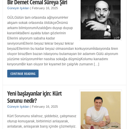
Bir Demet Cemal Süreya Şiiri
Güneyin Işıkları
|
February 16, 2025
GÜLGülün tam ortasında ağlıyorumHer
akşam sokak ortasında öldükçeÖnümü
arkamı bilmiyorumAzaldığını duyup duyup
karanlıktaBeni ayakta tutan gözlerinin
Ellerini alıyorum sabaha kadar
seviyorumEllerin beyaz tekrar beyaz tekrar
beyazEllerinin bu kadar beyaz olmasından korkuyorumİstasyonda tiren
oluyor birazBen bazan istasyonu bulamayan bir adamım Gülü alıyorum
yüzüme sürüyorumHer nasılsa sokağa düşmüşKolumu kanadımı
kırıyorumBir kan oluyor bir kıyamet bir çalgıVe zurnanın […]
CONTINUE READING
Yeni başlayanlar için: Kürt
Sorunu nedir?
Güneyin Işıkları
|
February 16, 2025
Kürt Sorununu silahsız, şiddetsiz, çatışmasız
oturup konuşarak, birbirimizi anlayarak,
anlatarak, anlaşarak barış içinde çözmeliyiz.