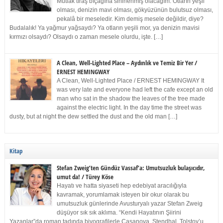
Mutlak tıraş bıçağına sinirlenmiş olacağım. Otların yeşil
olması, denizin mavi olması, gökyüzünün bulutsuz olması,
pekalâ bir meseledir. Kim demiş mesele değildir, diye?
Budalalık! Ya yağmur yağsaydı? Ya otların yeşili mor, ya denizin mavisi
kırmızı olsaydı? Olsaydı o zaman mesele olurdu, işte. […]
A Clean, Well-Lighted Place – Aydınlık ve Temiz Bir Yer /
ERNEST HEMINGWAY
A Clean, Well-Lighted Place / ERNEST HEMINGWAY It
was very late and everyone had left the cafe except an old
man who sat in the shadow the leaves of the tree made
against the electric light. In the day time the street was
dusty, but at night the dew settled the dust and the old man […]
Kitap
Stefan Zweig’ten Gündüz Vassaf’a: Umutsuzluk bulaşıcıdır,
umut da! / Türey Köse
Hayatı ve hatta siyaseti hep edebiyat aracılığıyla
kavramak, yorumlamak isteyen bir okur olarak bu
umutsuzluk günlerinde Avusturyalı yazar Stefan Zweig
düşüyor sık sık aklıma. “Kendi Hayatının Şiirini
Yazanlar”da roman tadında biyografilerle Casanova, Stendhal, Tolstoy’u