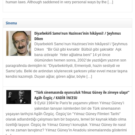
human laws. Although saddened in very personal ways by the […]
Sinema
Diyarbekirli Samo’nun Hazinses’inin hikâyesi! / Şeyhmus
Diken
Diyarbekirli Samo’nun Hazinses’inin hikâyesi! / Şeyhmus
Diken “Bir Gül gibi kıvraktır Bülbül gibi şakraktır Aşk
bana ızdıraptır Yeter ağlatma beni” 14 yıl önce
ölümünden hemen sonra, 2002’de yazdığım yazının son
paragrafında demiştim ki: “Diyarbekirliydi, Ermeniydi, hazin sesliydi ve
Samo’ydu. Belki de ardından söylenecek şarkısını yıllar evvel mezar taşına
kendisi kazımıştı. Duyan ağlar, gören ağlar, böyle […]
“Türk sinemasında oyunculuk Yılmaz Güney ile zirveye ulaşır”
Agâh Özgüç / KADİR İNCESU
9 Eylül 1984’te Paris’te yaşamını yitiren Yılmaz Güney’i
yakından tanıyan isimlerden biri de Türk sinemasının
yaşayan tarihçisi Agâh Özgüç. Özgüç’ün “Yılmaz Güney Filmleri Tarihi”
olarak adlandırdığı çalışması tam bir başvuru, temel bir kaynak kitabı olma
özelliği taşıyor. Özgüç ile Yılmaz Güney’i konuştuk. Yılmaz Güney ile nasıl
ve ne zaman tanıştınız? Yılmaz Güney’in Anadolu sinemalarında gösterimi