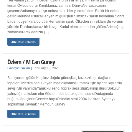
Her yanım yangın İnceden uzanır Sivas’aHer yanım sanki Bir uçurum
kenarıÖylece durur Kımıldamaz sanırsın DünyaNe yapacağını
şaşırmışAnlamaya çalışır anlaşılmazı Her yanım özlem Birikir bir nehrin
getirdiklerinde usulcaHer yanım gülüşleri Sımsıcak sarılır boynuma Sonra
birden düşer kara bulutlarHer yanım sanki Öfkeden sırılsıklam Şu yorgun
yürekte Durdurulamaz bir kavga Kurtul elem ellerinden gülüm Artık uğraş
zamanıdırArtık denizin […]
CONTINUE READING
Özlem / M Can Guney
Güneyin Işıkları
|
February 16, 2025
Bilmiyorum gülümKaç kez doğdu güneşKaç kez kızıllaştı dağların
tepeleriÖzledim seni Bir yanımda okyanusDuramaz işte öylece kıyılarda
sevişirBir yanımdaYanık kül rengi toprak sessizliğiSalınıp dururSokulur
yalnızlığıma kokun olur Gözlerim bir buruk gülümsemeDudağımda
buğusu öpüşlerinGeceler boyuÖzledim seni 2004 Haziran Sydney /
Toplumsal Kaynak / Memduh Güney
CONTINUE READING