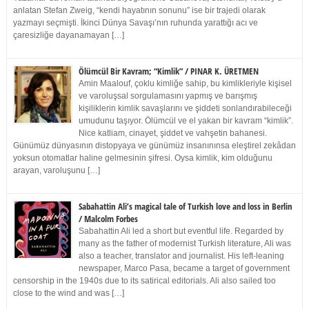
anlatan Stefan Zweig, “kendi hayatının sonunu” ise bir trajedi olarak
yazmayı seçmişti. İkinci Dünya Savaşı’nın ruhunda yarattığı acı ve
çaresizliğe dayanamayan […]
Ölümcül Bir Kavram; “Kimlik” / PINAR K. ÜRETMEN
Amin Maalouf, çoklu kimliğe sahip, bu kimlikleriyle kişisel
ve varoluşsal sorgulamasını yapmış ve barışmış
kişiliklerin kimlik savaşlarını ve şiddeti sonlandırabileceği
umudunu taşıyor. Ölümcül ve el yakan bir kavram “kimlik”.
Nice katliam, cinayet, şiddet ve vahşetin bahanesi.
Günümüz dünyasının distopyaya ve günümüz insanınınsa eleştirel zekâdan
yoksun otomatlar haline gelmesinin şifresi. Oysa kimlik, kim olduğunu
arayan, varoluşunu […]
Sabahattin Ali’s magical tale of Turkish love and loss in Berlin
/ Malcolm Forbes
Sabahattin Ali led a short but eventful life. Regarded by
many as the father of modernist Turkish literature, Ali was
also a teacher, translator and journalist. His left-leaning
newspaper, Marco Pasa, became a target of government
censorship in the 1940s due to its satirical editorials. Ali also sailed too
close to the wind and was […]