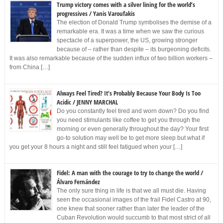
Trump victory comes with a silver lining for the world’s
progressives / Yanis Varoufakis
The election of Donald Trump symbolises the demise of a
remarkable era. It was a time when we saw the curious
spectacle of a superpower, the US, growing stronger
because of – rather than despite – its burgeoning deficits.
It was also remarkable because of the sudden influx of two billion workers –
from China […]
Always Feel Tired? It’s Probably Because Your Body Is Too
Acidic / JENNY MARCHAL
Do you constantly feel tired and worn down? Do you find
you need stimulants like coffee to get you through the
morning or even generally throughout the day? Your first
go-to solution may well be to get more sleep but what if
you get your 8 hours a night and still feel fatigued when your […]
Fidel: A man with the courage to try to change the world /
Álvaro Fernández
The only sure thing in life is that we all must die. Having
seen the occasional images of the frail Fidel Castro at 90,
one knew that sooner rather than later the leader of the
Cuban Revolution would succumb to that most strict of all