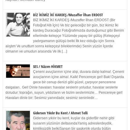
BİZ İKİMİZ İKİ KARDEŞ /Muzaffer İlhan ERDOST
BİZ İKİMİZ İKİ KARDEŞ /Muzaffer İlhan ERDOST (Bir
Fotoğraf Altı İçin) Ve biz geleceğiz bir gün, biz ikimiz İki
kardeş Duracağız Fotoğrafımızda durduğumuz gibi Benim
ellerimde kelepçe Yüzümde yapay bir gülüş (Kelepçeyi
yadırgamanın gülüşü belki İlk kez olduğu için Sonra
alıştım Ve unuttum sonra kelepçeyi bileklerimde) Senin yüzün İçerde
olmanın ve umudun arasında Ve ilk […]
SES / Nâzım HİKMET
Çeneni avuçlarının içine alıp, duvara dalıp kalma!. Çeneni
avuçlarının içine alma!. Kalk! Pencereye gel! Bak! Dışarda
gece bir cenup denizi gibi güzel, çarpıyor pencerene
dalgaları.. Gel! Dinle havaları: havalar seslerin yoludur, havalar seslerle
doludur: toprağın, suyun, yıldızların ve bizim seslerimizle… Pencereye gel!
Havaları dinle bir: Sesimiz yanındadır, sesimiz seninledir…
Gidersen Yıkılır Bu Kent / Ahmet Telli
Gidersen yıkılır bu kent, kuşlar da giderBir nehir gibi
susarım yüzünün deltasındaYanlış adreslerdeydik,
kimliksizdik belkiSarışın bir şaşkınlık olurdu bütün