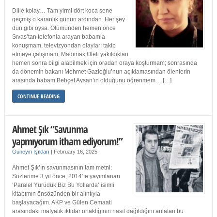
Dille kolay… Tam yirmi dört koca sene
geçmiş o karanlık günün ardından. Her şey
dün gibi oysa. Ölümünden hemen önce
Sıvas’tan telefonla arayan babamla
konuşmam, televizyondan olayları takip
etmeye çalışmam, Madımak Oteli yakıldıktan
hemen sonra bilgi alabilmek için oradan oraya koşturmam; sonrasında
da dönemin bakanı Mehmet Gazioğlu’nun açıklamasından ölenlerin
arasında babam Behçet Aysan’ın olduğunu öğrenmem… […]
CONTINUE READING
Ahmet Şık “Savunma
yapmıyorum itham ediyorum!”
Güneyin Işıkları
|
February 16, 2025
Ahmet Şık’ın savunmasının tam metni:
Sözlerime 3 yıl önce, 2014’te yayımlanan
‘Paralel Yürüdük Biz Bu Yollarda’ isimli
kitabımın önsözünden bir alıntıyla
başlayacağım. AKP ve Gülen Cemaati
arasındaki mafyatik iktidar ortaklığının nasıl dağıldığını anlatan bu