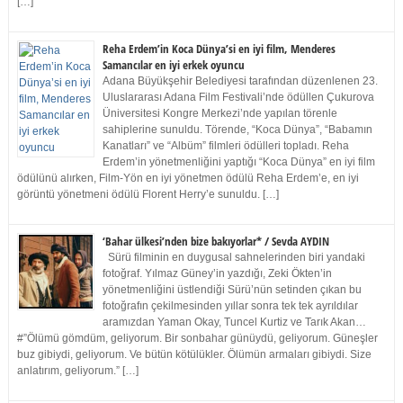
[…]
Reha Erdem’in Koca Dünya’si en iyi film, Menderes
Samancılar en iyi erkek oyuncu
Adana Büyükşehir Belediyesi tarafından düzenlenen 23.
Uluslararası Adana Film Festivali’nde ödüllen Çukurova
Üniversitesi Kongre Merkezi’nde yapılan törenle
sahiplerine sunuldu. Törende, “Koca Dünya”, “Babamın
Kanatları” ve “Albüm” filmleri ödülleri topladı. Reha
Erdem’in yönetmenliğini yaptığı “Koca Dünya” en iyi film
ödülünü alırken, Film-Yön en iyi yönetmen ödülü Reha Erdem’e, en iyi
görüntü yönetmeni ödülü Florent Herry’e sunuldu. […]
‘Bahar ülkesi’nden bize bakıyorlar* / Sevda AYDIN
Sürü filminin en duygusal sahnelerinden biri yandaki
fotoğraf. Yılmaz Güney’in yazdığı, Zeki Ökten’in
yönetmenliğini üstlendiği Sürü’nün setinden çıkan bu
fotoğrafın çekilmesinden yıllar sonra tek tek ayrıldılar
aramızdan Yaman Okay, Tuncel Kurtiz ve Tarık Akan…
#”Ölümü gömdüm, geliyorum. Bir sonbahar günüydü, geliyorum. Güneşler
buz gibiydi, geliyorum. Ve bütün kötülükler. Ölümün armaları gibiydi. Size
anlatırım, geliyorum.” […]