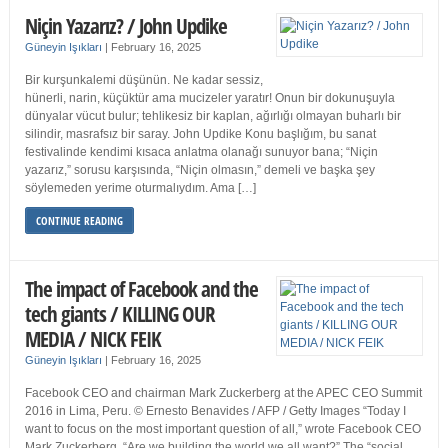
Niçin Yazarız? / John Updike
Güneyin Işıkları
|
February 16, 2025
Bir kurşunkalemi düşünün. Ne kadar sessiz,
hünerli, narin, küçüktür ama mucizeler yaratır! Onun bir dokunuşuyla
dünyalar vücut bulur; tehlikesiz bir kaplan, ağırlığı olmayan buharlı bir
silindir, masrafsız bir saray. John Updike Konu başlığım, bu sanat
festivalinde kendimi kısaca anlatma olanağı sunuyor bana; “Niçin
yazarız,” sorusu karşısında, “Niçin olmasın,” demeli ve başka şey
söylemeden yerime oturmalıydım. Ama […]
CONTINUE READING
The impact of Facebook and the
tech giants / KILLING OUR
MEDIA / NICK FEIK
Güneyin Işıkları
|
February 16, 2025
Facebook CEO and chairman Mark Zuckerberg at the APEC CEO Summit
2016 in Lima, Peru. © Ernesto Benavides / AFP / Getty Images “Today I
want to focus on the most important question of all,” wrote Facebook CEO
Mark Zuckerberg. “Are we building the world we all want?” The “social