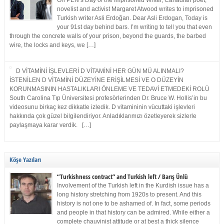
On PEN’s Day of the Imprisoned Writer, Canadian poet,
novelist and activist Margaret Atwood writes to imprisoned
Turkish writer Asli Erdoğan. Dear Asli Erdogan, Today is
your 91st day behind bars. I’m writing to tell you that even
through the concrete walls of your prison, beyond the guards, the barbed
wire, the locks and keys, we […]
D VİTAMİNİ İŞLEVLERİ D VİTAMİNİ HER GÜN MÜ ALINMALI?
İSTENİLEN D VİTAMİNİ DÜZEYİNE ERİŞİLMESİ VE O DÜZEYİN
KORUNMASININ HASTALIKLARI ÖNLEME VE TEDAVİ ETMEDEKİ ROLÜ
South Carolina Tıp Üniversitesi profesörlerinden Dr. Bruce W. Hollis’in bu
videosunu birkaç kez dikkatle izledik. D vitamininin vücuttaki işlevleri
hakkında çok güzel bilgilendiriyor. Anladıklarımızı özetleyerek sizlerle
paylaşmaya karar verdik. […]
Köşe Yazıları
“Turkishness contract” and Turkish left / Barış Ünlü
Involvement of the Turkish left in the Kurdish issue has a
long history stretching from 1920s to present. And this
history is not one to be ashamed of. In fact, some periods
and people in that history can be admired. While either a
complete chauvinist attitude or at best a thick silence