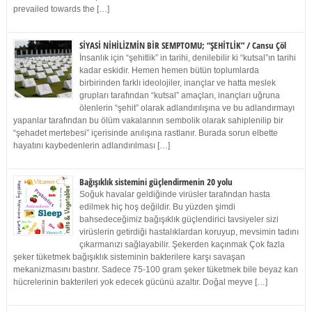
prevailed towards the […]
SİYASİ NİHİLİZMİN BİR SEMPTOMU; “ŞEHİTLİK” / Cansu Çöl
İnsanlık için “şehitlik” in tarihi, denilebilir ki “kutsal”ın tarihi
kadar eskidir. Hemen hemen bütün toplumlarda
birbirinden farklı ideolojiler, inançlar ve hatta meslek
grupları tarafından “kutsal” amaçları, inançları uğruna
ölenlerin “şehit” olarak adlandırılışına ve bu adlandırmayı
yapanlar tarafından bu ölüm vakalarının sembolik olarak sahiplenilip bir
“şehadet mertebesi” içerisinde anılışına rastlanır. Burada sorun elbette
hayatını kaybedenlerin adlandırılması […]
Bağışıklık sistemini güçlendirmenin 20 yolu
Soğuk havalar geldiğinde virüsler tarafından hasta
edilmek hiç hoş değildir. Bu yüzden şimdi
bahsedeceğimiz bağışıklık güçlendirici tavsiyeler sizi
virüslerin getirdiği hastalıklardan koruyup, mevsimin tadını
çıkarmanızı sağlayabilir. Şekerden kaçınmak Çok fazla
şeker tüketmek bağışıklık sisteminin bakterilere karşı savaşan
mekanizmasını bastırır. Sadece 75-100 gram şeker tüketmek bile beyaz kan
hücrelerinin bakterileri yok edecek gücünü azaltır. Doğal meyve […]