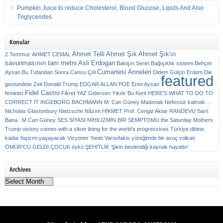
Pumpkin Juice to reduce Cholesterol, Blood Glucose, Lipids And Also
Triglycerides
Konular
Ahmet Telli
Ahmet Şık
Ahmet Şık'ın
2 Temmuz
AHMET CEMAL
savunmasının tam metni
Asli Erdogan
Bakişın Senin
Bağışıklık sistemi
Behçet
Cumartesi Anneleri
Aysan
Bu Tufandan Sonra
Cansu Çöl
Didem Gülçin Erdem
Die
featured
gestundete Zeit
Donald Trump
EDGAR ALLAN POE
Eren Aysan
Fidel Castro
feminist
Fikret YAZ
Gidersen Yıkılır Bu Kent
HERE’S WHAT TO DO TO
CORRECT IT
INGEBORG BACHMANN
M. Can Güney
Madımak
Nefessiz kalmak…
Nicholas Glastonbury
Nietzsche
Nâzım HİKMET
Prof. Cengiz Aktar
RANDEVU
Sarıl
Bana . M Can Güney
SES
SİYASİ NİHİLİZMİN BİR SEMPTOMU
the Saturday Mothers
Trump victory comes with a silver lining for the world’s progressives
Türkiye dibine
kadar faşizmi yaşayacak
Vizyoner
Yanis Varoufakis
yüreğimde bir avuç volkan
ÖMÜR'CÜ GELDİ ÇOCUK
öykü
ŞEHİTLİK
‘Şiirin beslendiği kaynak hayattır’
Archives
Archives