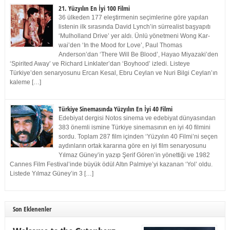
21. Yüzyılın En İyi 100 Filmi
36 ülkeden 177 eleştirmenin seçimlerine göre yapılan
listenin ilk sırasında David Lynch’in sürrealist başyapıtı
‘Mulholland Drive’ yer aldı. Ünlü yönetmeni Wong Kar-
wai’den ‘In the Mood for Love’, Paul Thomas
Anderson’dan ‘There Will Be Blood’, Hayao Miyazaki’den
‘Spirited Away’ ve Richard Linklater’dan ‘Boyhood’ izledi. Listeye
Türkiye’den senaryosunu Ercan Kesal, Ebru Ceylan ve Nuri Bilgi Ceylan’ın
kaleme […]
Türkiye Sinemasında Yüzyılın En İyi 40 Filmi
Edebiyat dergisi Notos sinema ve edebiyat dünyasından
383 önemli ismine Türkiye sinemasının en iyi 40 filmini
sordu. Toplam 287 film içinden ‘Yüzyılın 40 Filmi’ni seçen
aydınların ortak kararına göre en iyi film senaryosunu
Yılmaz Güney’in yazıp Şerif Gören’in yönettiği ve 1982
Cannes Film Festival’inde büyük ödül Altın Palmiye’yi kazanan ‘Yol’ oldu.
Listede Yılmaz Güney’in 3 […]
Son Eklenenler