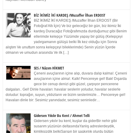
BİZ İKİMİZ İKİ KARDEŞ /Muzaffer İlhan ERDOST
BİZ İKİMİZ İKİ KARDEŞ /Muzaffer İlhan ERDOST (Bir
Fotoğraf Altı İçin) Ve biz geleceğiz bir gün, biz ikimiz İki
kardeş Duracağız Fotoğrafımızda durduğumuz gibi Benim
ellerimde kelepçe Yüzümde yapay bir gülüş (Kelepçeyi
yadırgamanın gülüşü belki İlk kez olduğu için Sonra
alıştım Ve unuttum sonra kelepçeyi bileklerimde) Senin yüzün İçerde
olmanın ve umudun arasında Ve ilk […]
SES / Nâzım HİKMET
Çeneni avuçlarının içine alıp, duvara dalıp kalma!. Çeneni
avuçlarının içine alma!. Kalk! Pencereye gel! Bak! Dışarda
gece bir cenup denizi gibi güzel, çarpıyor pencerene
dalgaları.. Gel! Dinle havaları: havalar seslerin yoludur, havalar seslerle
doludur: toprağın, suyun, yıldızların ve bizim seslerimizle… Pencereye gel!
Havaları dinle bir: Sesimiz yanındadır, sesimiz seninledir…
Gidersen Yıkılır Bu Kent / Ahmet Telli
Gidersen yıkılır bu kent, kuşlar da giderBir nehir gibi
susarım yüzünün deltasındaYanlış adreslerdeydik,
kimliksizdik belkiSarışın bir şaşkınlık olurdu bütün