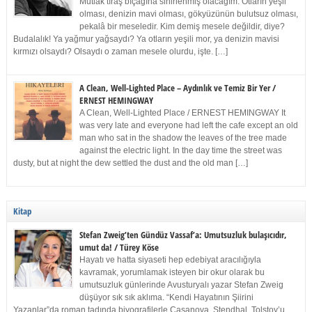
Mutlak tıraş bıçağına sinirlenmiş olacağım. Otların yeşil
olması, denizin mavi olması, gökyüzünün bulutsuz olması,
pekalâ bir meseledir. Kim demiş mesele değildir, diye?
Budalalık! Ya yağmur yağsaydı? Ya otların yeşili mor, ya denizin mavisi
kırmızı olsaydı? Olsaydı o zaman mesele olurdu, işte. […]
A Clean, Well-Lighted Place – Aydınlık ve Temiz Bir Yer /
ERNEST HEMINGWAY
A Clean, Well-Lighted Place / ERNEST HEMINGWAY It
was very late and everyone had left the cafe except an old
man who sat in the shadow the leaves of the tree made
against the electric light. In the day time the street was
dusty, but at night the dew settled the dust and the old man […]
Kitap
Stefan Zweig’ten Gündüz Vassaf’a: Umutsuzluk bulaşıcıdır,
umut da! / Türey Köse
Hayatı ve hatta siyaseti hep edebiyat aracılığıyla
kavramak, yorumlamak isteyen bir okur olarak bu
umutsuzluk günlerinde Avusturyalı yazar Stefan Zweig
düşüyor sık sık aklıma. “Kendi Hayatının Şiirini
Yazanlar”da roman tadında biyografilerle Casanova, Stendhal, Tolstoy’u