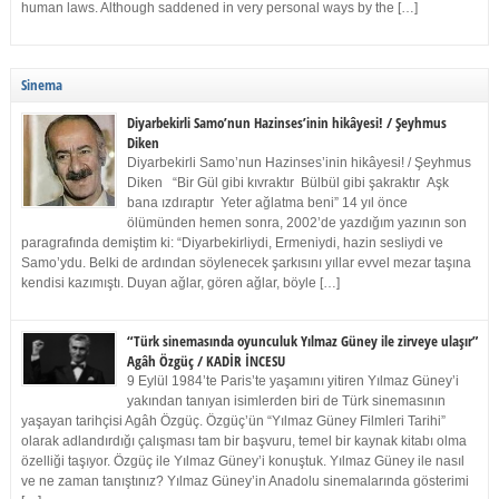
human laws. Although saddened in very personal ways by the […]
Sinema
Diyarbekirli Samo’nun Hazinses’inin hikâyesi! / Şeyhmus
Diken
Diyarbekirli Samo’nun Hazinses’inin hikâyesi! / Şeyhmus
Diken “Bir Gül gibi kıvraktır Bülbül gibi şakraktır Aşk
bana ızdıraptır Yeter ağlatma beni” 14 yıl önce
ölümünden hemen sonra, 2002’de yazdığım yazının son
paragrafında demiştim ki: “Diyarbekirliydi, Ermeniydi, hazin sesliydi ve
Samo’ydu. Belki de ardından söylenecek şarkısını yıllar evvel mezar taşına
kendisi kazımıştı. Duyan ağlar, gören ağlar, böyle […]
“Türk sinemasında oyunculuk Yılmaz Güney ile zirveye ulaşır”
Agâh Özgüç / KADİR İNCESU
9 Eylül 1984’te Paris’te yaşamını yitiren Yılmaz Güney’i
yakından tanıyan isimlerden biri de Türk sinemasının
yaşayan tarihçisi Agâh Özgüç. Özgüç’ün “Yılmaz Güney Filmleri Tarihi”
olarak adlandırdığı çalışması tam bir başvuru, temel bir kaynak kitabı olma
özelliği taşıyor. Özgüç ile Yılmaz Güney’i konuştuk. Yılmaz Güney ile nasıl
ve ne zaman tanıştınız? Yılmaz Güney’in Anadolu sinemalarında gösterimi