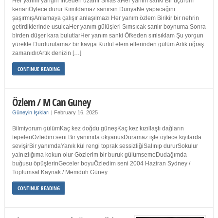
Her yanım yangın İnceden uzanır Sivas’aHer yanım sanki Bir uçurum
kenarıÖylece durur Kımıldamaz sanırsın DünyaNe yapacağını
şaşırmışAnlamaya çalışır anlaşılmazı Her yanım özlem Birikir bir nehrin
getirdiklerinde usulcaHer yanım gülüşleri Sımsıcak sarılır boynuma Sonra
birden düşer kara bulutlarHer yanım sanki Öfkeden sırılsıklam Şu yorgun
yürekte Durdurulamaz bir kavga Kurtul elem ellerinden gülüm Artık uğraş
zamanıdırArtık denizin […]
CONTINUE READING
Özlem / M Can Guney
Güneyin Işıkları
|
February 16, 2025
Bilmiyorum gülümKaç kez doğdu güneşKaç kez kızıllaştı dağların
tepeleriÖzledim seni Bir yanımda okyanusDuramaz işte öylece kıyılarda
sevişirBir yanımdaYanık kül rengi toprak sessizliğiSalınıp dururSokulur
yalnızlığıma kokun olur Gözlerim bir buruk gülümsemeDudağımda
buğusu öpüşlerinGeceler boyuÖzledim seni 2004 Haziran Sydney /
Toplumsal Kaynak / Memduh Güney
CONTINUE READING