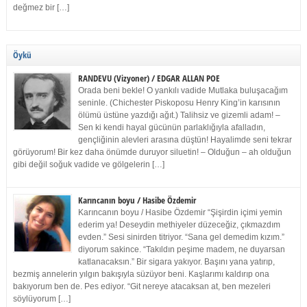
değmez bir […]
Öykü
RANDEVU (Vizyoner) / EDGAR ALLAN POE
Orada beni bekle! O yankılı vadide Mutlaka buluşacağım
seninle. (Chichester Piskoposu Henry King’in karısının
ölümü üstüne yazdığı ağıt.) Talihsiz ve gizemli adam! –
Sen ki kendi hayal gücünün parlaklığıyla afalladın,
gençliğinin alevleri arasına düştün! Hayalimde seni tekrar
görüyorum! Bir kez daha önümde duruyor siluetin! – Olduğun – ah olduğun
gibi değil soğuk vadide ve gölgelerin […]
Karıncanın boyu / Hasibe Özdemir
Karıncanın boyu / Hasibe Özdemir “Şişirdin içimi yemin
ederim ya! Deseydin methiyeler düzeceğiz, çıkmazdım
evden.” Sesi sinirden titriyor. “Sana gel demedim kızım.”
diyorum sakince. “Takıldın peşime madem, ne duyarsan
katlanacaksın.” Bir sigara yakıyor. Başını yana yatırıp,
bezmiş annelerin yılgın bakışıyla süzüyor beni. Kaşlarımı kaldırıp ona
bakıyorum ben de. Pes ediyor. “Git nereye atacaksan at, ben mezeleri
söylüyorum […]