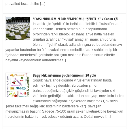
prevailed towards the […]
SİYASİ NİHİLİZMİN BİR SEMPTOMU; “ŞEHİTLİK” / Cansu Çöl
İnsanlık için “şehitlik” in tarihi, denilebilir ki “kutsal”ın tarihi
kadar eskidir. Hemen hemen bütün toplumlarda
birbirinden farklı ideolojiler, inançlar ve hatta meslek
grupları tarafından “kutsal” amaçları, inançları uğruna
ölenlerin “şehit” olarak adlandırılışına ve bu adlandırmayı
yapanlar tarafından bu ölüm vakalarının sembolik olarak sahiplenilip bir
“şehadet mertebesi” içerisinde anılışına rastlanır. Burada sorun elbette
hayatını kaybedenlerin adlandırılması […]
Bağışıklık sistemini güçlendirmenin 20 yolu
Soğuk havalar geldiğinde virüsler tarafından hasta
edilmek hiç hoş değildir. Bu yüzden şimdi
bahsedeceğimiz bağışıklık güçlendirici tavsiyeler sizi
virüslerin getirdiği hastalıklardan koruyup, mevsimin tadını
çıkarmanızı sağlayabilir. Şekerden kaçınmak Çok fazla
şeker tüketmek bağışıklık sisteminin bakterilere karşı savaşan
mekanizmasını bastırır. Sadece 75-100 gram şeker tüketmek bile beyaz kan
hücrelerinin bakterileri yok edecek gücünü azaltır. Doğal meyve […]