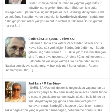
ışıklarBiz mi yalnızdık, durmadan yağmur yağardıÜşür
müydük nar çiçekleri ürperirken Gidersen kim sular
fesleğenleriKuşlar nereye sığınır akşam oluncaSessizliği dinliyorum şimdi
ve soluğunuSustuğun yerde birşeyler kırılıyorBekleyiş diyorum caddelere,
dalıp gidiyorsun Adını yazıyorum bütün otobüs duraklarınaÖpüştüğümüz
her yer […]
ÖMÜR’CÜ GELDİ ÇOCUK ! / Fikret YAZ
Beklemez. Topla arta kalanı Pencereden satıver çocuk …
Kuytu köşe söz verilmişler Süründürür öldürmez. Süpür
gitsen Geç oldu istemez… Küskün yıldız asardım Kırılgan
şiire Yetmez diye geceme.. Unutma ! Çıkın et heybeme…
Bak orda bir kaç imge kalmış Eski bir Şair’den miras.
Nasılsa son dizeye saklanmış. İyi bak eskitme ! Sana kalsın… Resme
ısınmamıştım. Bir […]
Sarıl Bana / M Can Güney
SARIL BANA şimdi desem ki geçecek bu yaşananlar da
geçecek geriye bir tek seni sevdiğim kalacak bende bir de
o masum çocukların yangın mavisi gözleri belki bir de bir
türlü duyulmayan çığlığında annelerin yüreğimizin
kanayan yarası kardeşliğe hasret o güzel ülkem sanma
sakın değmez bu yangın yeri bu darmadağan, cehenneme dönmüş ülke