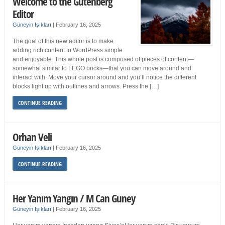
Welcome to the Gutenberg
Editor
Güneyin Işıkları
|
February 16, 2025
The goal of this new editor is to make
adding rich content to WordPress simple
and enjoyable. This whole post is composed of pieces of content—
somewhat similar to LEGO bricks—that you can move around and
interact with. Move your cursor around and you’ll notice the different
blocks light up with outlines and arrows. Press the […]
CONTINUE READING
Orhan Veli
Güneyin Işıkları
|
February 16, 2025
CONTINUE READING
Her Yanım Yangın / M Can Guney
Güneyin Işıkları
|
February 16, 2025