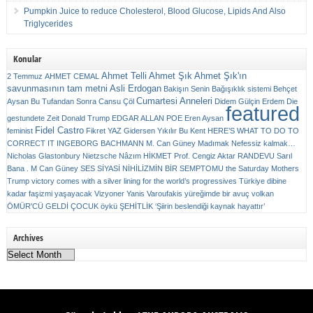
Pumpkin Juice to reduce Cholesterol, Blood Glucose, Lipids And Also
Triglycerides
Konular
Ahmet Telli
Ahmet Şık
Ahmet Şık'ın
2 Temmuz
AHMET CEMAL
savunmasının tam metni
Asli Erdogan
Bakişın Senin
Bağışıklık sistemi
Behçet
Cumartesi Anneleri
Aysan
Bu Tufandan Sonra
Cansu Çöl
Didem Gülçin Erdem
Die
featured
gestundete Zeit
Donald Trump
EDGAR ALLAN POE
Eren Aysan
Fidel Castro
feminist
Fikret YAZ
Gidersen Yıkılır Bu Kent
HERE’S WHAT TO DO TO
CORRECT IT
INGEBORG BACHMANN
M. Can Güney
Madımak
Nefessiz kalmak…
Nicholas Glastonbury
Nietzsche
Nâzım HİKMET
Prof. Cengiz Aktar
RANDEVU
Sarıl
Bana . M Can Güney
SES
SİYASİ NİHİLİZMİN BİR SEMPTOMU
the Saturday Mothers
Trump victory comes with a silver lining for the world’s progressives
Türkiye dibine
kadar faşizmi yaşayacak
Vizyoner
Yanis Varoufakis
yüreğimde bir avuç volkan
ÖMÜR'CÜ GELDİ ÇOCUK
öykü
ŞEHİTLİK
‘Şiirin beslendiği kaynak hayattır’
Archives
Archives