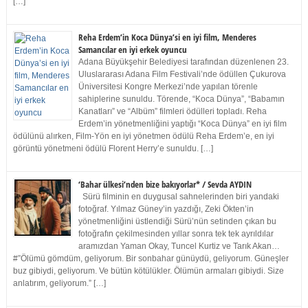
[…]
Reha Erdem’in Koca Dünya’si en iyi film, Menderes
Samancılar en iyi erkek oyuncu
Adana Büyükşehir Belediyesi tarafından düzenlenen 23.
Uluslararası Adana Film Festivali’nde ödüllen Çukurova
Üniversitesi Kongre Merkezi’nde yapılan törenle
sahiplerine sunuldu. Törende, “Koca Dünya”, “Babamın
Kanatları” ve “Albüm” filmleri ödülleri topladı. Reha
Erdem’in yönetmenliğini yaptığı “Koca Dünya” en iyi film
ödülünü alırken, Film-Yön en iyi yönetmen ödülü Reha Erdem’e, en iyi
görüntü yönetmeni ödülü Florent Herry’e sunuldu. […]
‘Bahar ülkesi’nden bize bakıyorlar* / Sevda AYDIN
Sürü filminin en duygusal sahnelerinden biri yandaki
fotoğraf. Yılmaz Güney’in yazdığı, Zeki Ökten’in
yönetmenliğini üstlendiği Sürü’nün setinden çıkan bu
fotoğrafın çekilmesinden yıllar sonra tek tek ayrıldılar
aramızdan Yaman Okay, Tuncel Kurtiz ve Tarık Akan…
#”Ölümü gömdüm, geliyorum. Bir sonbahar günüydü, geliyorum. Güneşler
buz gibiydi, geliyorum. Ve bütün kötülükler. Ölümün armaları gibiydi. Size
anlatırım, geliyorum.” […]