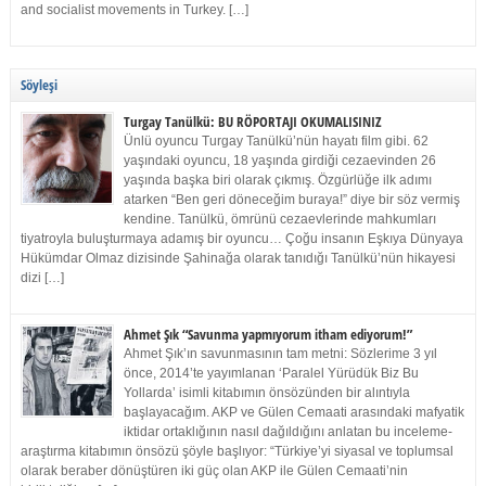
and socialist movements in Turkey. […]
Söyleşi
Turgay Tanülkü: BU RÖPORTAJI OKUMALISINIZ
Ünlü oyuncu Turgay Tanülkü’nün hayatı film gibi. 62
yaşındaki oyuncu, 18 yaşında girdiği cezaevinden 26
yaşında başka biri olarak çıkmış. Özgürlüğe ilk adımı
atarken “Ben geri döneceğim buraya!” diye bir söz vermiş
kendine. Tanülkü, ömrünü cezaevlerinde mahkumları
tiyatroyla buluşturmaya adamış bir oyuncu… Çoğu insanın Eşkıya Dünyaya
Hükümdar Olmaz dizisinde Şahinağa olarak tanıdığı Tanülkü’nün hikayesi
dizi […]
Ahmet Şık “Savunma yapmıyorum itham ediyorum!”
Ahmet Şık’ın savunmasının tam metni: Sözlerime 3 yıl
önce, 2014’te yayımlanan ‘Paralel Yürüdük Biz Bu
Yollarda’ isimli kitabımın önsözünden bir alıntıyla
başlayacağım. AKP ve Gülen Cemaati arasındaki mafyatik
iktidar ortaklığının nasıl dağıldığını anlatan bu inceleme-
araştırma kitabımın önsözü şöyle başlıyor: “Türkiye’yi siyasal ve toplumsal
olarak beraber dönüştüren iki güç olan AKP ile Gülen Cemaati’nin