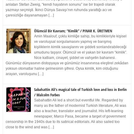
anlatan Stefan Zweig, “kendi hayatının sonunu” ise bir trajedi olarak
yazmayı seçmişti. İkinci Dünya Savaşı’nın ruhunda yarattığı acı ve
çaresizliğe dayanamayan […]
Ölümcül Bir Kavram; “Kimlik” / PINAR K. ÜRETMEN
Amin Maalouf, çoklu kimliğe sahip, bu kimlikleriyle kişisel
ve varoluşsal sorgulamasını yapmış ve barışmış
kişiliklerin kimlik savaşlarını ve şiddeti sonlandırabileceği
umudunu taşıyor. Ölümcül ve el yakan bir kavram “kimlik”.
Nice katliam, cinayet, şiddet ve vahşetin bahanesi.
Günümüz dünyasının distopyaya ve günümüz insanınınsa eleştirel zekâdan
yoksun otomatlar haline gelmesinin şifresi. Oysa kimlik, kim olduğunu
arayan, varoluşunu […]
Sabahattin Ali’s magical tale of Turkish love and loss in Berlin
/ Malcolm Forbes
Sabahattin Ali led a short but eventful life. Regarded by
many as the father of modernist Turkish literature, Ali was
also a teacher, translator and journalist. His left-leaning
newspaper, Marco Pasa, became a target of government
censorship in the 1940s due to its satirical editorials. Ali also sailed too
close to the wind and was […]