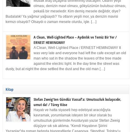
Mutlak tıraş bıçağına sinirlenmiş olacağım. Otların yeşil
olması, denizin mavi olması, gökyüzünün bulutsuz olması,
pekalâ bir meseledir. Kim demiş mesele değildir, diye?
Budalalık! Ya yağmur yağsaydı? Ya otların yeşili mor, ya denizin mavisi
kırmızı olsaydı? Olsaydı o zaman mesele olurdu, işte. […]
A Clean, Well-Lighted Place – Aydınlık ve Temiz Bir Yer /
ERNEST HEMINGWAY
A Clean, Well-Lighted Place / ERNEST HEMINGWAY It
was very late and everyone had left the cafe except an old
man who sat in the shadow the leaves of the tree made
against the electric light. In the day time the street was
dusty, but at night the dew settled the dust and the old man […]
Kitap
Stefan Zweig’ten Gündüz Vassaf’a: Umutsuzluk bulaşıcıdır,
umut da! / Türey Köse
Hayatı ve hatta siyaseti hep edebiyat aracılığıyla
kavramak, yorumlamak isteyen bir okur olarak bu
umutsuzluk günlerinde Avusturyalı yazar Stefan Zweig
düşüyor sık sık aklıma. “Kendi Hayatının Şiirini
Yazanlar”da roman tadında biyografilerle Casanova, Stendhal, Tolstoy’u