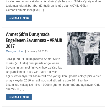
inceleme-araştırma kitabımın önsözü şöyle başlıyor: “Türkiye’yi siyasal ve
toplumsal olarak beraber dönüştüren iki güç olan AKP ile Gülen
Cemaati’nin birlikteliği ve […]
CONTINUE READING
Ahmet Şık’ın Duruşmada
Engellenen Savunması – ARALIK
2017
Güneyin Işıkları
|
February 16, 2025
361 gündür tutuklu gazeteci Ahmet Şık’ın
dünkü (25 Aralık) duruşmada engellenen
beyanının tam metnini yayınlıyoruz Yargıtay
Başkanı İsmail Rüştü Cirit, yeni adli yılın
açılışı vesilesiyle 23 Kasım 2017’de yaptığı konuşmada çok çarpıcı veriler
ortaya koydu. 2016 yılı adli suç istatistiklerine göre 80 milyonluk
ülkemizde yaklaşık 6 milyon 900bin şüpheli bulunduğunu açıklayan Cirit;
“Demek ki […]
CONTINUE READING