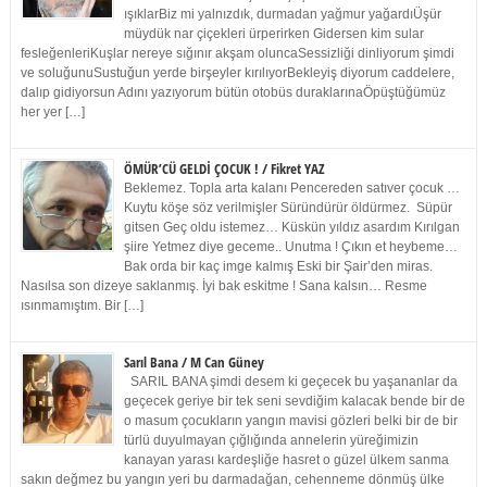
ışıklarBiz mi yalnızdık, durmadan yağmur yağardıÜşür
müydük nar çiçekleri ürperirken Gidersen kim sular
fesleğenleriKuşlar nereye sığınır akşam oluncaSessizliği dinliyorum şimdi
ve soluğunuSustuğun yerde birşeyler kırılıyorBekleyiş diyorum caddelere,
dalıp gidiyorsun Adını yazıyorum bütün otobüs duraklarınaÖpüştüğümüz
her yer […]
ÖMÜR’CÜ GELDİ ÇOCUK ! / Fikret YAZ
Beklemez. Topla arta kalanı Pencereden satıver çocuk …
Kuytu köşe söz verilmişler Süründürür öldürmez. Süpür
gitsen Geç oldu istemez… Küskün yıldız asardım Kırılgan
şiire Yetmez diye geceme.. Unutma ! Çıkın et heybeme…
Bak orda bir kaç imge kalmış Eski bir Şair’den miras.
Nasılsa son dizeye saklanmış. İyi bak eskitme ! Sana kalsın… Resme
ısınmamıştım. Bir […]
Sarıl Bana / M Can Güney
SARIL BANA şimdi desem ki geçecek bu yaşananlar da
geçecek geriye bir tek seni sevdiğim kalacak bende bir de
o masum çocukların yangın mavisi gözleri belki bir de bir
türlü duyulmayan çığlığında annelerin yüreğimizin
kanayan yarası kardeşliğe hasret o güzel ülkem sanma
sakın değmez bu yangın yeri bu darmadağan, cehenneme dönmüş ülke