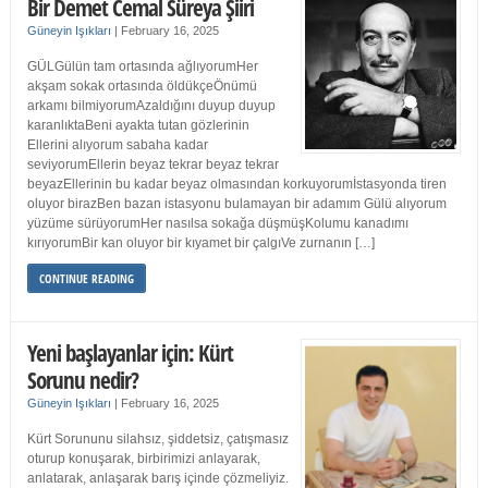
Bir Demet Cemal Süreya Şiiri
Güneyin Işıkları
|
February 16, 2025
GÜLGülün tam ortasında ağlıyorumHer
akşam sokak ortasında öldükçeÖnümü
arkamı bilmiyorumAzaldığını duyup duyup
karanlıktaBeni ayakta tutan gözlerinin
Ellerini alıyorum sabaha kadar
seviyorumEllerin beyaz tekrar beyaz tekrar
beyazEllerinin bu kadar beyaz olmasından korkuyorumİstasyonda tiren
oluyor birazBen bazan istasyonu bulamayan bir adamım Gülü alıyorum
yüzüme sürüyorumHer nasılsa sokağa düşmüşKolumu kanadımı
kırıyorumBir kan oluyor bir kıyamet bir çalgıVe zurnanın […]
CONTINUE READING
Yeni başlayanlar için: Kürt
Sorunu nedir?
Güneyin Işıkları
|
February 16, 2025
Kürt Sorununu silahsız, şiddetsiz, çatışmasız
oturup konuşarak, birbirimizi anlayarak,
anlatarak, anlaşarak barış içinde çözmeliyiz.