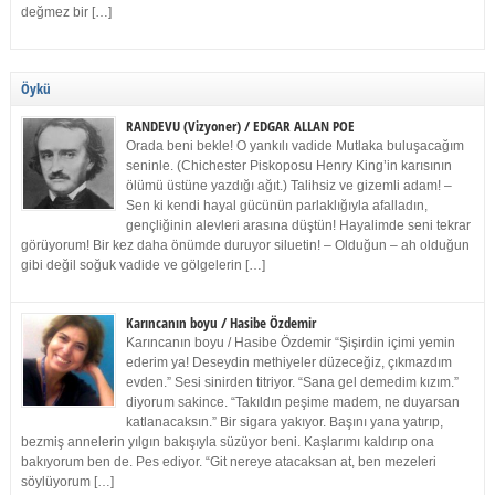
değmez bir […]
Öykü
RANDEVU (Vizyoner) / EDGAR ALLAN POE
Orada beni bekle! O yankılı vadide Mutlaka buluşacağım
seninle. (Chichester Piskoposu Henry King’in karısının
ölümü üstüne yazdığı ağıt.) Talihsiz ve gizemli adam! –
Sen ki kendi hayal gücünün parlaklığıyla afalladın,
gençliğinin alevleri arasına düştün! Hayalimde seni tekrar
görüyorum! Bir kez daha önümde duruyor siluetin! – Olduğun – ah olduğun
gibi değil soğuk vadide ve gölgelerin […]
Karıncanın boyu / Hasibe Özdemir
Karıncanın boyu / Hasibe Özdemir “Şişirdin içimi yemin
ederim ya! Deseydin methiyeler düzeceğiz, çıkmazdım
evden.” Sesi sinirden titriyor. “Sana gel demedim kızım.”
diyorum sakince. “Takıldın peşime madem, ne duyarsan
katlanacaksın.” Bir sigara yakıyor. Başını yana yatırıp,
bezmiş annelerin yılgın bakışıyla süzüyor beni. Kaşlarımı kaldırıp ona
bakıyorum ben de. Pes ediyor. “Git nereye atacaksan at, ben mezeleri
söylüyorum […]