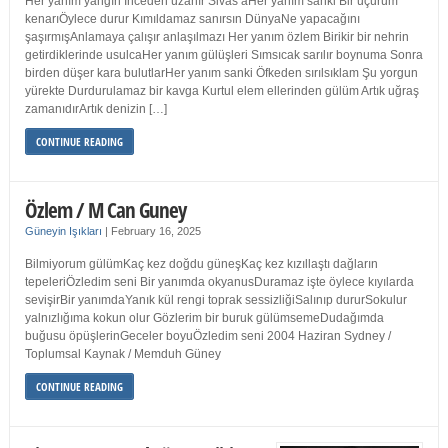
Her yanım yangın İnceden uzanır Sivas’aHer yanım sanki Bir uçurum
kenarıÖylece durur Kımıldamaz sanırsın DünyaNe yapacağını
şaşırmışAnlamaya çalışır anlaşılmazı Her yanım özlem Birikir bir nehrin
getirdiklerinde usulcaHer yanım gülüşleri Sımsıcak sarılır boynuma Sonra
birden düşer kara bulutlarHer yanım sanki Öfkeden sırılsıklam Şu yorgun
yürekte Durdurulamaz bir kavga Kurtul elem ellerinden gülüm Artık uğraş
zamanıdırArtık denizin […]
CONTINUE READING
Özlem / M Can Guney
Güneyin Işıkları
|
February 16, 2025
Bilmiyorum gülümKaç kez doğdu güneşKaç kez kızıllaştı dağların
tepeleriÖzledim seni Bir yanımda okyanusDuramaz işte öylece kıyılarda
sevişirBir yanımdaYanık kül rengi toprak sessizliğiSalınıp dururSokulur
yalnızlığıma kokun olur Gözlerim bir buruk gülümsemeDudağımda
buğusu öpüşlerinGeceler boyuÖzledim seni 2004 Haziran Sydney /
Toplumsal Kaynak / Memduh Güney
CONTINUE READING