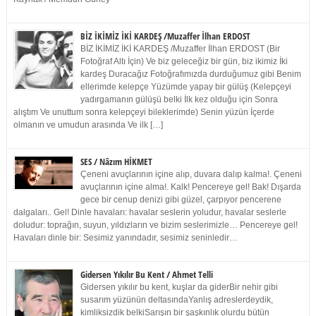
BİZ İKİMİZ İKİ KARDEŞ /Muzaffer İlhan ERDOST
BİZ İKİMİZ İKİ KARDEŞ /Muzaffer İlhan ERDOST (Bir
Fotoğraf Altı İçin) Ve biz geleceğiz bir gün, biz ikimiz İki
kardeş Duracağız Fotoğrafımızda durduğumuz gibi Benim
ellerimde kelepçe Yüzümde yapay bir gülüş (Kelepçeyi
yadırgamanın gülüşü belki İlk kez olduğu için Sonra
alıştım Ve unuttum sonra kelepçeyi bileklerimde) Senin yüzün İçerde
olmanın ve umudun arasında Ve ilk […]
SES / Nâzım HİKMET
Çeneni avuçlarının içine alıp, duvara dalıp kalma!. Çeneni
avuçlarının içine alma!. Kalk! Pencereye gel! Bak! Dışarda
gece bir cenup denizi gibi güzel, çarpıyor pencerene
dalgaları.. Gel! Dinle havaları: havalar seslerin yoludur, havalar seslerle
doludur: toprağın, suyun, yıldızların ve bizim seslerimizle… Pencereye gel!
Havaları dinle bir: Sesimiz yanındadır, sesimiz seninledir…
Gidersen Yıkılır Bu Kent / Ahmet Telli
Gidersen yıkılır bu kent, kuşlar da giderBir nehir gibi
susarım yüzünün deltasındaYanlış adreslerdeydik,
kimliksizdik belkiSarışın bir şaşkınlık olurdu bütün