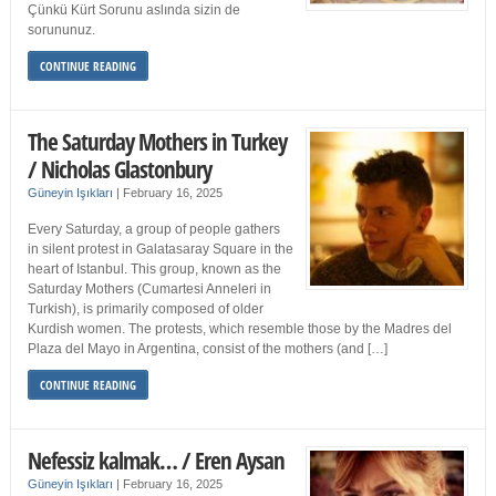
Çünkü Kürt Sorunu aslında sizin de
sorununuz.
CONTINUE READING
The Saturday Mothers in Turkey
/ Nicholas Glastonbury
Güneyin Işıkları
|
February 16, 2025
Every Saturday, a group of people gathers
in silent protest in Galatasaray Square in the
heart of Istanbul. This group, known as the
Saturday Mothers (Cumartesi Anneleri in
Turkish), is primarily composed of older
Kurdish women. The protests, which resemble those by the Madres del
Plaza del Mayo in Argentina, consist of the mothers (and […]
CONTINUE READING
Nefessiz kalmak… / Eren Aysan
Güneyin Işıkları
|
February 16, 2025