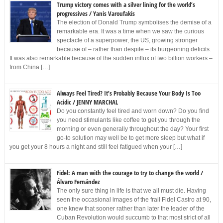
Trump victory comes with a silver lining for the world’s
progressives / Yanis Varoufakis
The election of Donald Trump symbolises the demise of a
remarkable era. It was a time when we saw the curious
spectacle of a superpower, the US, growing stronger
because of – rather than despite – its burgeoning deficits.
It was also remarkable because of the sudden influx of two billion workers –
from China […]
Always Feel Tired? It’s Probably Because Your Body Is Too
Acidic / JENNY MARCHAL
Do you constantly feel tired and worn down? Do you find
you need stimulants like coffee to get you through the
morning or even generally throughout the day? Your first
go-to solution may well be to get more sleep but what if
you get your 8 hours a night and still feel fatigued when your […]
Fidel: A man with the courage to try to change the world /
Álvaro Fernández
The only sure thing in life is that we all must die. Having
seen the occasional images of the frail Fidel Castro at 90,
one knew that sooner rather than later the leader of the
Cuban Revolution would succumb to that most strict of all