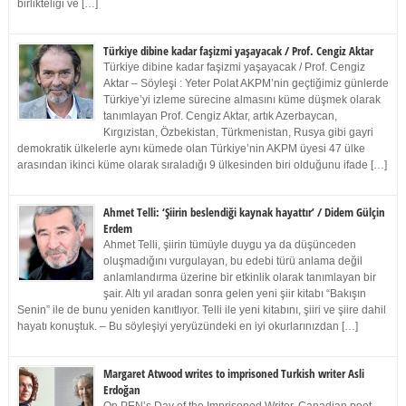
birlikteliği ve […]
Türkiye dibine kadar faşizmi yaşayacak / Prof. Cengiz Aktar
Türkiye dibine kadar faşizmi yaşayacak / Prof. Cengiz
Aktar – Söyleşi : Yeter Polat AKPM’nin geçtiğimiz günlerde
Türkiye’yi izleme sürecine almasını küme düşmek olarak
tanımlayan Prof. Cengiz Aktar, artık Azerbaycan,
Kırgızistan, Özbekistan, Türkmenistan, Rusya gibi gayri
demokratik ülkelerle aynı kümede olan Türkiye’nin AKPM üyesi 47 ülke
arasından ikinci küme olarak sıraladığı 9 ülkesinden biri olduğunu ifade […]
Ahmet Telli: ‘Şiirin beslendiği kaynak hayattır’ / Didem Gülçin
Erdem
Ahmet Telli, şiirin tümüyle duygu ya da düşünceden
oluşmadığını vurgulayan, bu edebi türü anlama değil
anlamlandırma üzerine bir etkinlik olarak tanımlayan bir
şair. Altı yıl aradan sonra gelen yeni şiir kitabı “Bakışın
Senin” ile de bunu yeniden kanıtlıyor. Telli ile yeni kitabını, şiiri ve şiire dahil
hayatı konuştuk. – Bu söyleşiyi yeryüzündeki en iyi okurlarınızdan […]
Margaret Atwood writes to imprisoned Turkish writer Asli
Erdoğan