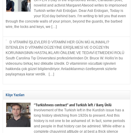
On PEN’s Day of the Imprisoned Writer, Canadian poet,
novelist and activist Margaret Atwood writes to imprisoned
Turkish writer Asli Erdoğan. Dear Asli Erdogan, Today is
your 91st day behind bars. I’m writing to tell you that even
through the concrete walls of your prison, beyond the guards, the barbed
wire, the locks and keys, we […]
D VİTAMİNİ İŞLEVLERİ D VİTAMİNİ HER GÜN MÜ ALINMALI?
İSTENİLEN D VİTAMİNİ DÜZEYİNE ERİŞİLMESİ VE O DÜZEYİN
KORUNMASININ HASTALIKLARI ÖNLEME VE TEDAVİ ETMEDEKİ ROLÜ
South Carolina Tıp Üniversitesi profesörlerinden Dr. Bruce W. Hollis’in bu
videosunu birkaç kez dikkatle izledik. D vitamininin vücuttaki işlevleri
hakkında çok güzel bilgilendiriyor. Anladıklarımızı özetleyerek sizlerle
paylaşmaya karar verdik. […]
Köşe Yazıları
“Turkishness contract” and Turkish left / Barış Ünlü
Involvement of the Turkish left in the Kurdish issue has a
long history stretching from 1920s to present. And this
history is not one to be ashamed of. In fact, some periods
and people in that history can be admired. While either a
complete chauvinist attitude or at best a thick silence