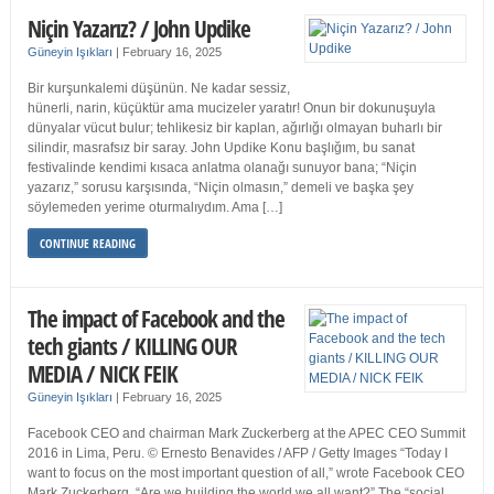
Niçin Yazarız? / John Updike
Güneyin Işıkları
|
February 16, 2025
Bir kurşunkalemi düşünün. Ne kadar sessiz,
hünerli, narin, küçüktür ama mucizeler yaratır! Onun bir dokunuşuyla
dünyalar vücut bulur; tehlikesiz bir kaplan, ağırlığı olmayan buharlı bir
silindir, masrafsız bir saray. John Updike Konu başlığım, bu sanat
festivalinde kendimi kısaca anlatma olanağı sunuyor bana; “Niçin
yazarız,” sorusu karşısında, “Niçin olmasın,” demeli ve başka şey
söylemeden yerime oturmalıydım. Ama […]
CONTINUE READING
The impact of Facebook and the
tech giants / KILLING OUR
MEDIA / NICK FEIK
Güneyin Işıkları
|
February 16, 2025
Facebook CEO and chairman Mark Zuckerberg at the APEC CEO Summit
2016 in Lima, Peru. © Ernesto Benavides / AFP / Getty Images “Today I
want to focus on the most important question of all,” wrote Facebook CEO
Mark Zuckerberg. “Are we building the world we all want?” The “social