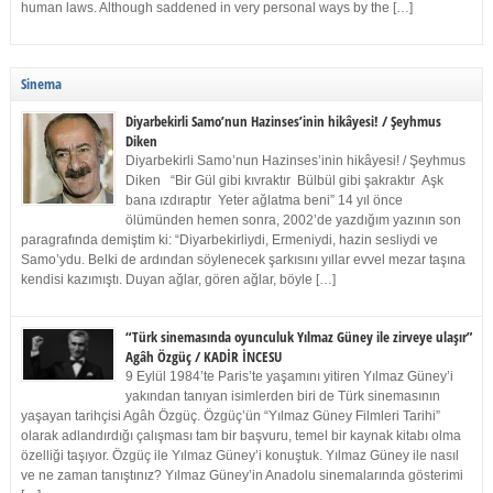
human laws. Although saddened in very personal ways by the […]
Sinema
Diyarbekirli Samo’nun Hazinses’inin hikâyesi! / Şeyhmus
Diken
Diyarbekirli Samo’nun Hazinses’inin hikâyesi! / Şeyhmus
Diken “Bir Gül gibi kıvraktır Bülbül gibi şakraktır Aşk
bana ızdıraptır Yeter ağlatma beni” 14 yıl önce
ölümünden hemen sonra, 2002’de yazdığım yazının son
paragrafında demiştim ki: “Diyarbekirliydi, Ermeniydi, hazin sesliydi ve
Samo’ydu. Belki de ardından söylenecek şarkısını yıllar evvel mezar taşına
kendisi kazımıştı. Duyan ağlar, gören ağlar, böyle […]
“Türk sinemasında oyunculuk Yılmaz Güney ile zirveye ulaşır”
Agâh Özgüç / KADİR İNCESU
9 Eylül 1984’te Paris’te yaşamını yitiren Yılmaz Güney’i
yakından tanıyan isimlerden biri de Türk sinemasının
yaşayan tarihçisi Agâh Özgüç. Özgüç’ün “Yılmaz Güney Filmleri Tarihi”
olarak adlandırdığı çalışması tam bir başvuru, temel bir kaynak kitabı olma
özelliği taşıyor. Özgüç ile Yılmaz Güney’i konuştuk. Yılmaz Güney ile nasıl
ve ne zaman tanıştınız? Yılmaz Güney’in Anadolu sinemalarında gösterimi