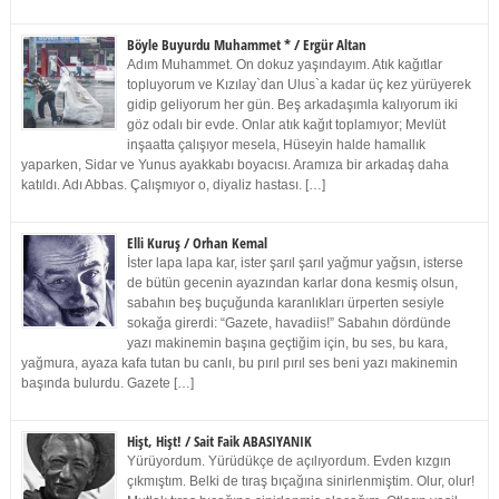
Böyle Buyurdu Muhammet * / Ergür Altan
Adım Muhammet. On dokuz yaşındayım. Atık kağıtlar
topluyorum ve Kızılay`dan Ulus`a kadar üç kez yürüyerek
gidip geliyorum her gün. Beş arkadaşımla kalıyorum iki
göz odalı bir evde. Onlar atık kağıt toplamıyor; Mevlüt
inşaatta çalışıyor mesela, Hüseyin halde hamallık
yaparken, Sidar ve Yunus ayakkabı boyacısı. Aramıza bir arkadaş daha
katıldı. Adı Abbas. Çalışmıyor o, diyaliz hastası. […]
Elli Kuruş / Orhan Kemal
İster lapa lapa kar, ister şarıl şarıl yağmur yağsın, isterse
de bütün gecenin ayazından karlar dona kesmiş olsun,
sabahın beş buçuğunda karanlıkları ürperten sesiyle
sokağa girerdi: “Gazete, havadiis!” Sabahın dördünde
yazı makinemin başına geçtiğim için, bu ses, bu kara,
yağmura, ayaza kafa tutan bu canlı, bu pırıl pırıl ses beni yazı makinemin
başında bulurdu. Gazete […]
Hişt, Hişt! / Sait Faik ABASIYANIK
Yürüyordum. Yürüdükçe de açılıyordum. Evden kızgın
çıkmıştım. Belki de tıraş bıçağına sinirlenmiştim. Olur, olur!