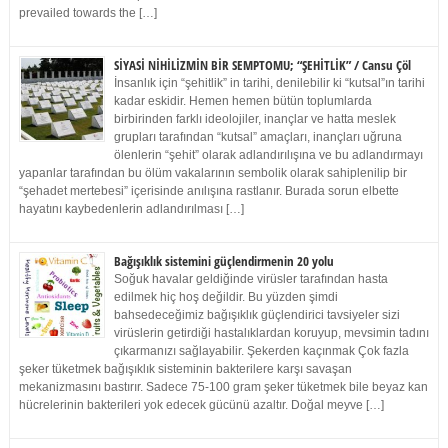
prevailed towards the […]
SİYASİ NİHİLİZMİN BİR SEMPTOMU; “ŞEHİTLİK” / Cansu Çöl
İnsanlık için “şehitlik” in tarihi, denilebilir ki “kutsal”ın tarihi
kadar eskidir. Hemen hemen bütün toplumlarda
birbirinden farklı ideolojiler, inançlar ve hatta meslek
grupları tarafından “kutsal” amaçları, inançları uğruna
ölenlerin “şehit” olarak adlandırılışına ve bu adlandırmayı
yapanlar tarafından bu ölüm vakalarının sembolik olarak sahiplenilip bir
“şehadet mertebesi” içerisinde anılışına rastlanır. Burada sorun elbette
hayatını kaybedenlerin adlandırılması […]
Bağışıklık sistemini güçlendirmenin 20 yolu
Soğuk havalar geldiğinde virüsler tarafından hasta
edilmek hiç hoş değildir. Bu yüzden şimdi
bahsedeceğimiz bağışıklık güçlendirici tavsiyeler sizi
virüslerin getirdiği hastalıklardan koruyup, mevsimin tadını
çıkarmanızı sağlayabilir. Şekerden kaçınmak Çok fazla
şeker tüketmek bağışıklık sisteminin bakterilere karşı savaşan
mekanizmasını bastırır. Sadece 75-100 gram şeker tüketmek bile beyaz kan
hücrelerinin bakterileri yok edecek gücünü azaltır. Doğal meyve […]