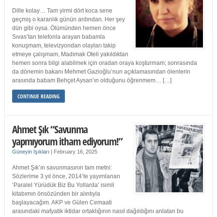
Dille kolay… Tam yirmi dört koca sene
geçmiş o karanlık günün ardından. Her şey
dün gibi oysa. Ölümünden hemen önce
Sıvas’tan telefonla arayan babamla
konuşmam, televizyondan olayları takip
etmeye çalışmam, Madımak Oteli yakıldıktan
hemen sonra bilgi alabilmek için oradan oraya koşturmam; sonrasında
da dönemin bakanı Mehmet Gazioğlu’nun açıklamasından ölenlerin
arasında babam Behçet Aysan’ın olduğunu öğrenmem… […]
CONTINUE READING
Ahmet Şık “Savunma
yapmıyorum itham ediyorum!”
Güneyin Işıkları
|
February 16, 2025
Ahmet Şık’ın savunmasının tam metni:
Sözlerime 3 yıl önce, 2014’te yayımlanan
‘Paralel Yürüdük Biz Bu Yollarda’ isimli
kitabımın önsözünden bir alıntıyla
başlayacağım. AKP ve Gülen Cemaati
arasındaki mafyatik iktidar ortaklığının nasıl dağıldığını anlatan bu