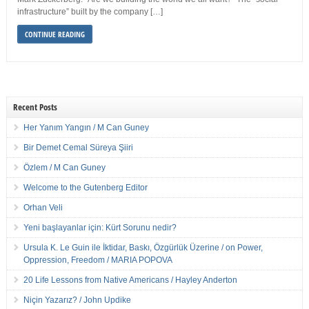
infrastructure” built by the company […]
CONTINUE READING
Recent Posts
Her Yanım Yangın / M Can Guney
Bir Demet Cemal Süreya Şiiri
Özlem / M Can Guney
Welcome to the Gutenberg Editor
Orhan Veli
Yeni başlayanlar için: Kürt Sorunu nedir?
Ursula K. Le Guin ile İktidar, Baskı, Özgürlük Üzerine / on Power,
Oppression, Freedom / MARIA POPOVA
20 Life Lessons from Native Americans / Hayley Anderton
Niçin Yazarız? / John Updike