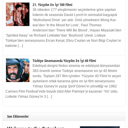
21. Yüzyılın En İyi 100 Filmi
36 ülkeden 177 eleştirmenin seçimlerine göre yapılan
listenin ilk sırasında David Lynch’in sürrealist başyapıtı
‘Mulholland Drive’ yer aldı. Ünlü yönetmeni Wong Kar-
wai’den ‘In the Mood for Love’, Paul Thomas
Anderson’dan ‘There Will Be Blood’, Hayao Miyazaki’den
‘Spirited Away’ ve Richard Linklater’dan ‘Boyhood’ izledi. Listeye
Türkiye’den senaryosunu Ercan Kesal, Ebru Ceylan ve Nuri Bilgi Ceylan’ın
kaleme […]
Türkiye Sinemasında Yüzyılın En İyi 40 Filmi
Edebiyat dergisi Notos sinema ve edebiyat dünyasından
383 önemli ismine Türkiye sinemasının en iyi 40 filmini
sordu. Toplam 287 film içinden ‘Yüzyılın 40 Filmi’ni seçen
aydınların ortak kararına göre en iyi film senaryosunu
Yılmaz Güney’in yazıp Şerif Gören’in yönettiği ve 1982
Cannes Film Festival’inde büyük ödül Altın Palmiye’yi kazanan ‘Yol’ oldu.
Listede Yılmaz Güney’in 3 […]
Son Eklenenler