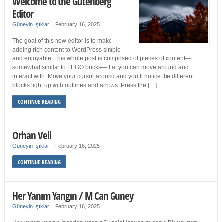
Welcome to the Gutenberg
Editor
Güneyin Işıkları
|
February 16, 2025
The goal of this new editor is to make
adding rich content to WordPress simple
and enjoyable. This whole post is composed of pieces of content—
somewhat similar to LEGO bricks—that you can move around and
interact with. Move your cursor around and you’ll notice the different
blocks light up with outlines and arrows. Press the […]
CONTINUE READING
Orhan Veli
Güneyin Işıkları
|
February 16, 2025
CONTINUE READING
Her Yanım Yangın / M Can Guney
Güneyin Işıkları
|
February 16, 2025