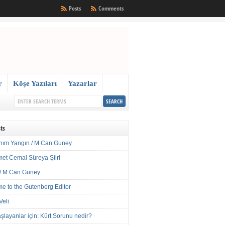
Posts
Comments
r
Köşe Yazıları
Yazarlar
ts
nım Yangın / M Can Guney
met Cemal Süreya Şiiri
/ M Can Guney
e to the Gutenberg Editor
Veli
şlayanlar için: Kürt Sorunu nedir?