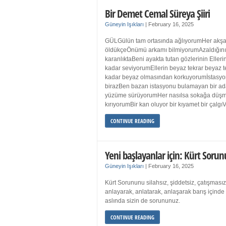
Bir Demet Cemal Süreya Şiiri
Güneyin Işıkları
|
February 16, 2025
GÜLGülün tam ortasında ağlıyorumHer akşa
öldükçeÖnümü arkamı bilmiyorumAzaldığın
karanlıktaBeni ayakta tutan gözlerinin Eller
kadar seviyorumEllerin beyaz tekrar beyaz t
kadar beyaz olmasından korkuyorumİstasyon
birazBen bazan istasyonu bulamayan bir a
yüzüme sürüyorumHer nasılsa sokağa düş
kırıyorumBir kan oluyor bir kıyamet bir çalgı
CONTINUE READING
Yeni başlayanlar için: Kürt Sorun
Güneyin Işıkları
|
February 16, 2025
Kürt Sorununu silahsız, şiddetsiz, çatışmasız
anlayarak, anlatarak, anlaşarak barış içind
aslında sizin de sorununuz.
CONTINUE READING