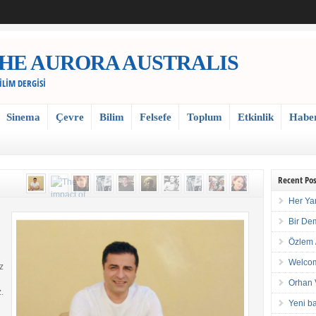
 / THE AURORA AUSTRALIS
BİLİM DERGİSİ
Sinema
Çevre
Bilim
Felsefe
Toplum
Etkinlik
Habe
Recent Pos
Her Ya
Bir De
Özlem 
Welcom
z
Orhan 
.
Yeni ba