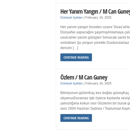
Her Yanım Yangın / M Can Gune
Güneyin Işıkları
|
February 16, 2025
Her yanım yangın İnceden uzanır Sivas’aHer
DünyaNe yapacağını şaşırmışAnlamaya çalışır
usulcaHer yanım gülüşleri Sımsıcak sarılır
sırılsıklam Şu yorgun yürekte Durdurulamaz 
denizin […]
CONTINUE READING
Özlem / M Can Guney
Güneyin Işıkları
|
February 16, 2025
Bilmiyorum gülümKaç kez doğdu güneşKaç kez
okyanusDuramaz işte öylece kıyılarda sevişi
yalnızlığıma kokun olur Gözlerim bir bur
seni 2004 Haziran Sydney / Toplumsal Ka
CONTINUE READING