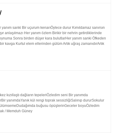
y
 yanım sanki Bir uçurum kenarıÖylece durur Kımıldamaz sanırsın
 anlaşılmazı Her yanım özlem Birikir bir nehrin getirdiklerinde
 boynuma Sonra birden düşer kara bulutlarHer yanım sanki Öfkeden
bir kavga Kurtul elem ellerinden gülüm Artık uğraş zamanıdırArtık
 kızıllaştı dağların tepeleriÖzledim seni Bir yanımda
rBir yanımdaYanık kül rengi toprak sessizliğiSalınıp dururSokulur
uk gülümsemeDudağımda buğusu öpüşlerinGeceler boyuÖzledim
ynak / Memduh Güney