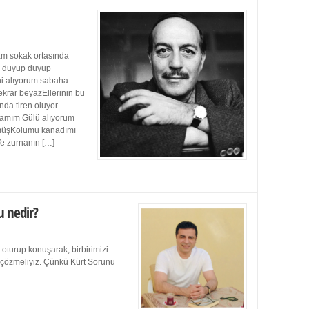
m sokak ortasında
ı duyup duyup
ini alıyorum sabaha
ekrar beyazEllerinin bu
da tiren oluyor
damım Gülü alıyorum
müşKolumu kanadımı
Ve zurnanın […]
u nedir?
 oturup konuşarak, birbirimizi
e çözmeliyiz. Çünkü Kürt Sorunu