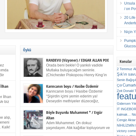
Ursula 
/ on P
20 Lif
Andert
Niçin 
Pumpki
Glucose
Öykü
RANDEVU (Vizyoner) / EDGAR ALLAN POE
Konular
kez
Orada beni bekle! O yankılı vadide
2 Temmuz
A
anımda
Mutlaka buluşacağım seninle.
Şık'ın sav
Bir
(Chichester Piskoposu Henry King’in
ıp
karısının ölümü üstüne yazdığı ağıt.)
Senin
Bağışı
m bir
Talihsiz ve gizemli adam! – Sen ki kendi hayal
Cumarte
Çöl
 İlhan
Karıncanın boyu / Hasibe Özdemir
gücünün parlaklığıyla afalladın, gençliğinin alevleri
Zeit
Donald 
Karıncanın boyu / Hasibe Özdemir
feat
ziran
arasına düştün! Hayalimde seni tekrar görüyorum!
“Şişirdin içimi yemin ederim ya!
r İlhan
Bir kez daha önümde duruyor siluetin! – Olduğun –
Deseydin methiyeler düzeceğiz,
Ve biz
Gidersen Yık
ah olduğun gibi değil soğuk vadide ve gölgelerin […]
çıkmazdım evden.” Sesi sinirden
 kardeş
IT
INGEBO
titriyor. “Sana gel demedim kızım.” diyorum sakince.
Benim
Böyle Buyurdu Muhammet * / Ergür
kalmak…
Ni
“Takıldın peşime madem, ne duyarsan
Altan
e alıp,
Cengiz Aktar
katlanacaksın.” Bir sigara yakıyor. Başını yana yatırıp,
 olduğu
Çeneni
Adım Muhammet. On dokuz
bezmiş annelerin yılgın bakışıyla süzüyor beni.
NİHİLİZMİ
. Kalk!
yaşındayım. Atık kağıtlar topluyorum ve
Kaşlarımı kaldırıp ona bakıyorum ben de. Pes ediyor.
victory comes
ışarda
Kızılay`dan Ulus`a kadar üç kez
“Git nereye atacaksan at, ben mezeleri söylüyorum