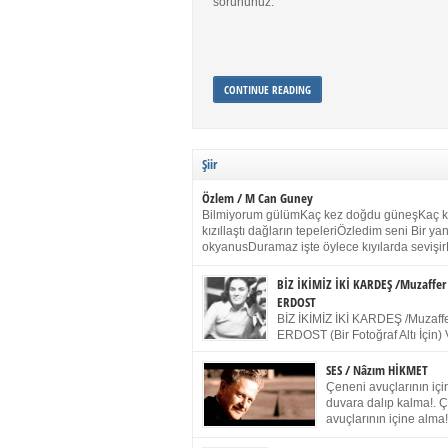
sorununuz.
CONTINUE READING
Şiir
Özlem / M Can Guney
Bilmiyorum gülümKaç kez doğdu güneşKaç 
kızıllaştı dağların tepeleriÖzledim seni Bir y
okyanusDuramaz işte öylece kıyılarda sevişir
yanımdaYanık kül rengi toprak sessizliğiSalın
dururSokulur yalnızlığıma kokun olur Gözleri
BİZ İKİMİZ İKİ KARDEŞ /Muzaffer
buruk gülümsemeDudağımda buğusu
ERDOST
öpüşlerinGeceler boyuÖzledim seni 2004 Ha
BİZ İKİMİZ İKİ KARDEŞ /Muzaffe
Sydney / Toplumsal Kaynak / Memduh Güney
ERDOST (Bir Fotoğraf Altı İçin) 
geleceğiz bir gün, biz ikimiz İki
Duracağız Fotoğrafımızda durduğumuz gibi 
SES / Nâzım HİKMET
ellerimde kelepçe Yüzümde yapay bir gülüş
Çeneni avuçlarının için
(Kelepçeyi yadırgamanın gülüşü belki İlk kez
duvara dalıp kalma!. 
için Sonra alıştım Ve unuttum sonra kelepçeyi
avuçlarının içine alma!
bileklerimde) Senin yüzün İçerde olmanın ve
Pencereye gel! Bak! D
umudun arasında Ve ilk […]