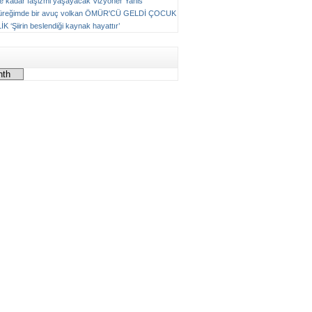
ne kadar faşizmi yaşayacak
Vizyoner
Yanis
üreğimde bir avuç volkan
ÖMÜR'CÜ GELDİ ÇOCUK
LİK
‘Şiirin beslendiği kaynak hayattır’