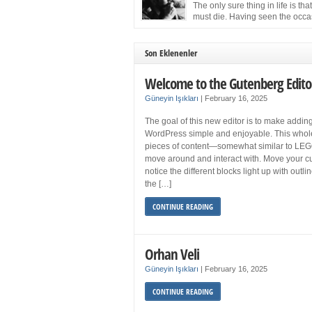
more sleep but what if you get your 8 hours a
The only sure thing in life is tha
and still feel fatigued when your […]
must die. Having seen the occa
images of the frail Fidel Castro 
one knew that sooner rather than later the lea
the Cuban Revolution would succumb to that
Son Eklenenler
strict of all human laws. Although saddened i
personal ways by the […]
Welcome to the Gutenberg Edito
Güneyin Işıkları
|
February 16, 2025
The goal of this new editor is to make adding
WordPress simple and enjoyable. This whol
pieces of content—somewhat similar to LEG
move around and interact with. Move your cu
notice the different blocks light up with outl
the […]
CONTINUE READING
Orhan Veli
Güneyin Işıkları
|
February 16, 2025
CONTINUE READING