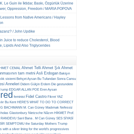
K. Le Guin ile İktidar, Baskı, Özgürlük Üzerine
ower, Oppression, Freedom / MARIA POPOVA
e Lessons from Native Americans / Hayley
on
Yazarız? / John Updike
n Juice to reduce Cholesterol, Blood
, Lipids And Also Triglycerides
Ahmet Telli
Ahmet Şık
Ahmet
HMET CEMAL
unmasının tam metni
Asli Erdogan
Bakişın
klık sistemi
Behçet Aysan
Bu Tufandan Sonra
Cansu
si Anneleri
Didem Gülçin Erdem
Die gestundete
Trump
EDGAR ALLAN POE
Eren Aysan
ured
Fidel Castro
feminist
Fikret YAZ
ılır Bu Kent
HERE’S WHAT TO DO TO CORRECT
RG BACHMANN
M. Can Güney
Madımak
Nefessiz
cholas Glastonbury
Nietzsche
Nâzım HİKMET
Prof.
RANDEVU
Sarıl Bana . M Can Güney
SES
SİYASİ
N BİR SEMPTOMU
the Saturday Mothers
Trump
 with a silver lining for the world’s progressives