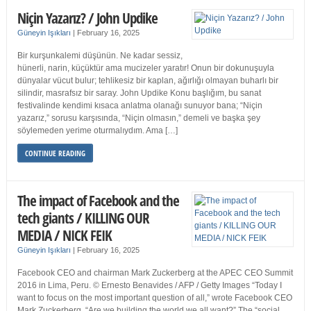
Niçin Yazarız? / John Updike
Güneyin Işıkları
|
February 16, 2025
Bir kurşunkalemi düşünün. Ne kadar sessiz,
hünerli, narin, küçüktür ama mucizeler yaratır! Onun bir dokunuşuyla
dünyalar vücut bulur; tehlikesiz bir kaplan, ağırlığı olmayan buharlı bir
silindir, masrafsız bir saray. John Updike Konu başlığım, bu sanat
festivalinde kendimi kısaca anlatma olanağı sunuyor bana; “Niçin
yazarız,” sorusu karşısında, “Niçin olmasın,” demeli ve başka şey
söylemeden yerime oturmalıydım. Ama […]
CONTINUE READING
The impact of Facebook and the
tech giants / KILLING OUR
MEDIA / NICK FEIK
Güneyin Işıkları
|
February 16, 2025
Facebook CEO and chairman Mark Zuckerberg at the APEC CEO Summit
2016 in Lima, Peru. © Ernesto Benavides / AFP / Getty Images “Today I
want to focus on the most important question of all,” wrote Facebook CEO
Mark Zuckerberg. “Are we building the world we all want?” The “social