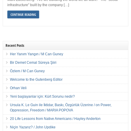
infrastructure” built by the company […]
CONTINUE READING
Recent Posts
Her Yanım Yangın / M Can Guney
Bir Demet Cemal Süreya Şiiri
Özlem / M Can Guney
Welcome to the Gutenberg Editor
Orhan Veli
Yeni başlayanlar için: Kürt Sorunu nedir?
Ursula K. Le Guin ile İktidar, Baskı, Özgürlük Üzerine / on Power,
Oppression, Freedom / MARIA POPOVA
20 Life Lessons from Native Americans / Hayley Anderton
Niçin Yazarız? / John Updike