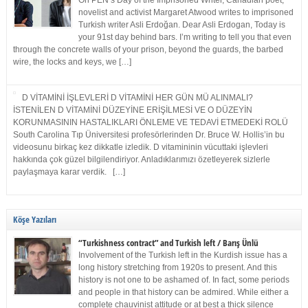
On PEN’s Day of the Imprisoned Writer, Canadian poet,
novelist and activist Margaret Atwood writes to imprisoned
Turkish writer Asli Erdoğan. Dear Asli Erdogan, Today is
your 91st day behind bars. I’m writing to tell you that even
through the concrete walls of your prison, beyond the guards, the barbed
wire, the locks and keys, we […]
D VİTAMİNİ İŞLEVLERİ D VİTAMİNİ HER GÜN MÜ ALINMALI?
İSTENİLEN D VİTAMİNİ DÜZEYİNE ERİŞİLMESİ VE O DÜZEYİN
KORUNMASININ HASTALIKLARI ÖNLEME VE TEDAVİ ETMEDEKİ ROLÜ
South Carolina Tıp Üniversitesi profesörlerinden Dr. Bruce W. Hollis’in bu
videosunu birkaç kez dikkatle izledik. D vitamininin vücuttaki işlevleri
hakkında çok güzel bilgilendiriyor. Anladıklarımızı özetleyerek sizlerle
paylaşmaya karar verdik. […]
Köşe Yazıları
“Turkishness contract” and Turkish left / Barış Ünlü
Involvement of the Turkish left in the Kurdish issue has a
long history stretching from 1920s to present. And this
history is not one to be ashamed of. In fact, some periods
and people in that history can be admired. While either a
complete chauvinist attitude or at best a thick silence