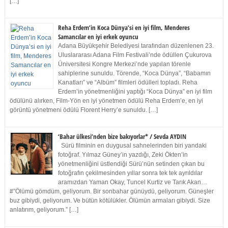
[…]
Reha Erdem’in Koca Dünya’si en iyi film, Menderes
Samancılar en iyi erkek oyuncu
Adana Büyükşehir Belediyesi tarafından düzenlenen 23.
Uluslararası Adana Film Festivali’nde ödüllen Çukurova
Üniversitesi Kongre Merkezi’nde yapılan törenle
sahiplerine sunuldu. Törende, “Koca Dünya”, “Babamın
Kanatları” ve “Albüm” filmleri ödülleri topladı. Reha
Erdem’in yönetmenliğini yaptığı “Koca Dünya” en iyi film
ödülünü alırken, Film-Yön en iyi yönetmen ödülü Reha Erdem’e, en iyi
görüntü yönetmeni ödülü Florent Herry’e sunuldu. […]
‘Bahar ülkesi’nden bize bakıyorlar* / Sevda AYDIN
Sürü filminin en duygusal sahnelerinden biri yandaki
fotoğraf. Yılmaz Güney’in yazdığı, Zeki Ökten’in
yönetmenliğini üstlendiği Sürü’nün setinden çıkan bu
fotoğrafın çekilmesinden yıllar sonra tek tek ayrıldılar
aramızdan Yaman Okay, Tuncel Kurtiz ve Tarık Akan…
#”Ölümü gömdüm, geliyorum. Bir sonbahar günüydü, geliyorum. Güneşler
buz gibiydi, geliyorum. Ve bütün kötülükler. Ölümün armaları gibiydi. Size
anlatırım, geliyorum.” […]