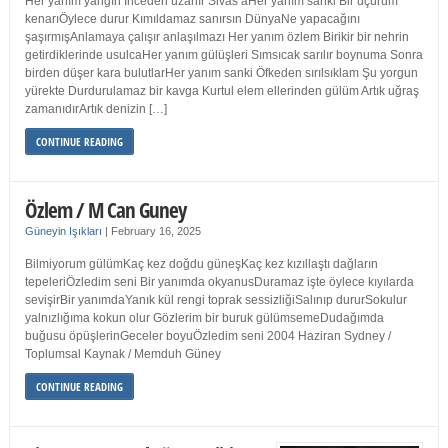
Her yanım yangın İnceden uzanır Sivas’aHer yanım sanki Bir uçurum
kenarıÖylece durur Kımıldamaz sanırsın DünyaNe yapacağını
şaşırmışAnlamaya çalışır anlaşılmazı Her yanım özlem Birikir bir nehrin
getirdiklerinde usulcaHer yanım gülüşleri Sımsıcak sarılır boynuma Sonra
birden düşer kara bulutlarHer yanım sanki Öfkeden sırılsıklam Şu yorgun
yürekte Durdurulamaz bir kavga Kurtul elem ellerinden gülüm Artık uğraş
zamanıdırArtık denizin […]
CONTINUE READING
Özlem / M Can Guney
Güneyin Işıkları
|
February 16, 2025
Bilmiyorum gülümKaç kez doğdu güneşKaç kez kızıllaştı dağların
tepeleriÖzledim seni Bir yanımda okyanusDuramaz işte öylece kıyılarda
sevişirBir yanımdaYanık kül rengi toprak sessizliğiSalınıp dururSokulur
yalnızlığıma kokun olur Gözlerim bir buruk gülümsemeDudağımda
buğusu öpüşlerinGeceler boyuÖzledim seni 2004 Haziran Sydney /
Toplumsal Kaynak / Memduh Güney
CONTINUE READING