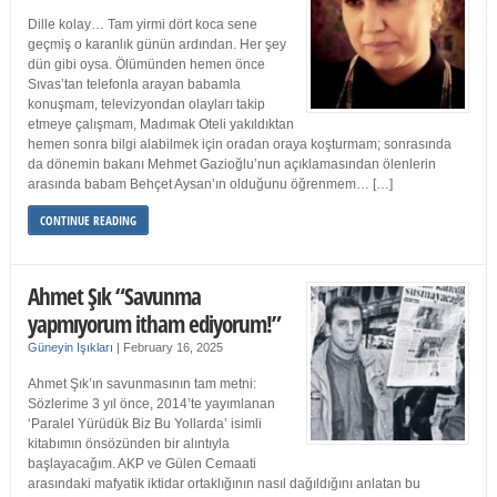
Dille kolay… Tam yirmi dört koca sene
geçmiş o karanlık günün ardından. Her şey
dün gibi oysa. Ölümünden hemen önce
Sıvas’tan telefonla arayan babamla
konuşmam, televizyondan olayları takip
etmeye çalışmam, Madımak Oteli yakıldıktan
hemen sonra bilgi alabilmek için oradan oraya koşturmam; sonrasında
da dönemin bakanı Mehmet Gazioğlu’nun açıklamasından ölenlerin
arasında babam Behçet Aysan’ın olduğunu öğrenmem… […]
CONTINUE READING
Ahmet Şık “Savunma
yapmıyorum itham ediyorum!”
Güneyin Işıkları
|
February 16, 2025
Ahmet Şık’ın savunmasının tam metni:
Sözlerime 3 yıl önce, 2014’te yayımlanan
‘Paralel Yürüdük Biz Bu Yollarda’ isimli
kitabımın önsözünden bir alıntıyla
başlayacağım. AKP ve Gülen Cemaati
arasındaki mafyatik iktidar ortaklığının nasıl dağıldığını anlatan bu