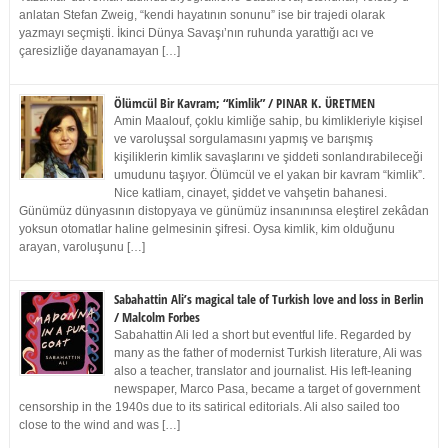
anlatan Stefan Zweig, “kendi hayatının sonunu” ise bir trajedi olarak
yazmayı seçmişti. İkinci Dünya Savaşı’nın ruhunda yarattığı acı ve
çaresizliğe dayanamayan […]
Ölümcül Bir Kavram; “Kimlik” / PINAR K. ÜRETMEN
Amin Maalouf, çoklu kimliğe sahip, bu kimlikleriyle kişisel
ve varoluşsal sorgulamasını yapmış ve barışmış
kişiliklerin kimlik savaşlarını ve şiddeti sonlandırabileceği
umudunu taşıyor. Ölümcül ve el yakan bir kavram “kimlik”.
Nice katliam, cinayet, şiddet ve vahşetin bahanesi.
Günümüz dünyasının distopyaya ve günümüz insanınınsa eleştirel zekâdan
yoksun otomatlar haline gelmesinin şifresi. Oysa kimlik, kim olduğunu
arayan, varoluşunu […]
Sabahattin Ali’s magical tale of Turkish love and loss in Berlin
/ Malcolm Forbes
Sabahattin Ali led a short but eventful life. Regarded by
many as the father of modernist Turkish literature, Ali was
also a teacher, translator and journalist. His left-leaning
newspaper, Marco Pasa, became a target of government
censorship in the 1940s due to its satirical editorials. Ali also sailed too
close to the wind and was […]