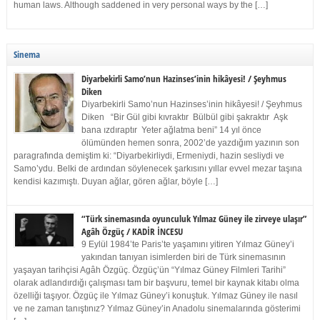
human laws. Although saddened in very personal ways by the […]
Sinema
Diyarbekirli Samo’nun Hazinses’inin hikâyesi! / Şeyhmus
Diken
Diyarbekirli Samo’nun Hazinses’inin hikâyesi! / Şeyhmus
Diken “Bir Gül gibi kıvraktır Bülbül gibi şakraktır Aşk
bana ızdıraptır Yeter ağlatma beni” 14 yıl önce
ölümünden hemen sonra, 2002’de yazdığım yazının son
paragrafında demiştim ki: “Diyarbekirliydi, Ermeniydi, hazin sesliydi ve
Samo’ydu. Belki de ardından söylenecek şarkısını yıllar evvel mezar taşına
kendisi kazımıştı. Duyan ağlar, gören ağlar, böyle […]
“Türk sinemasında oyunculuk Yılmaz Güney ile zirveye ulaşır”
Agâh Özgüç / KADİR İNCESU
9 Eylül 1984’te Paris’te yaşamını yitiren Yılmaz Güney’i
yakından tanıyan isimlerden biri de Türk sinemasının
yaşayan tarihçisi Agâh Özgüç. Özgüç’ün “Yılmaz Güney Filmleri Tarihi”
olarak adlandırdığı çalışması tam bir başvuru, temel bir kaynak kitabı olma
özelliği taşıyor. Özgüç ile Yılmaz Güney’i konuştuk. Yılmaz Güney ile nasıl
ve ne zaman tanıştınız? Yılmaz Güney’in Anadolu sinemalarında gösterimi