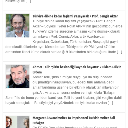
birlikteliği ve […]
Türkiye dibine kadar faşizmi yaşayacak / Prof. Cengiz Aktar
Türkiye dibine kadar faşizmi yaşayacak / Prof. Cengiz
Aktar – Söyleşi : Yeter Polat AKPM’nin geçtiğimiz günlerde
Türkiye’yi izleme sürecine almasını küme düşmek olarak
tanımlayan Prof. Cengiz Aktar, artık Azerbaycan,
Kırgızistan, Özbekistan, Türkmenistan, Rusya gibi gayri
demokratik ülkelerle aynı kümede olan Türkiye’nin AKPM üyesi 47 ülke
arasından ikinci küme olarak sıraladığı 9 ülkesinden biri olduğunu ifade […]
Ahmet Telli: ‘Şiirin beslendiği kaynak hayattır’ / Didem Gülçin
Erdem
Ahmet Telli, şiirin tümüyle duygu ya da düşünceden
oluşmadığını vurgulayan, bu edebi türü anlama değil
anlamlandırma üzerine bir etkinlik olarak tanımlayan bir
şair. Altı yıl aradan sonra gelen yeni şiir kitabı “Bakışın
Senin” ile de bunu yeniden kanıtlıyor. Telli ile yeni kitabını, şiiri ve şiire dahil
hayatı konuştuk. – Bu söyleşiyi yeryüzündeki en iyi okurlarınızdan […]
Margaret Atwood writes to imprisoned Turkish writer Asli
Erdoğan