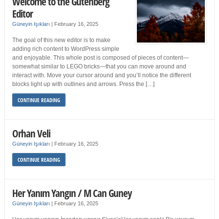
Welcome to the Gutenberg
Editor
Güneyin Işıkları
|
February 16, 2025
The goal of this new editor is to make
adding rich content to WordPress simple
and enjoyable. This whole post is composed of pieces of content—
somewhat similar to LEGO bricks—that you can move around and
interact with. Move your cursor around and you’ll notice the different
blocks light up with outlines and arrows. Press the […]
CONTINUE READING
Orhan Veli
Güneyin Işıkları
|
February 16, 2025
CONTINUE READING
Her Yanım Yangın / M Can Guney
Güneyin Işıkları
|
February 16, 2025