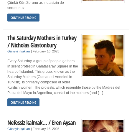
Çünkü Kürt Sorunu aslında sizin de
sorununuz.
CONTINUE READING
The Saturday Mothers in Turkey
/ Nicholas Glastonbury
Güneyin Işıkları
|
February 16, 2025
Every Saturday, a group of people gathers
in silent protest in Galatasaray Square in the
heart of Istanbul. This group, known as the
Saturday Mothers (Cumartesi Anneleri in
Turkish), is primarily composed of older
Kurdish women. The protests, which resemble those by the Madres del
Plaza del Mayo in Argentina, consist of the mothers (and […]
CONTINUE READING
Nefessiz kalmak… / Eren Aysan
Güneyin Işıkları
|
February 16, 2025