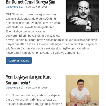
Bir Demet Cemal Süreya Şiiri
Güneyin Işıkları
|
February 16, 2025
GÜLGülün tam ortasında ağlıyorumHer
akşam sokak ortasında öldükçeÖnümü
arkamı bilmiyorumAzaldığını duyup duyup
karanlıktaBeni ayakta tutan gözlerinin
Ellerini alıyorum sabaha kadar
seviyorumEllerin beyaz tekrar beyaz tekrar
beyazEllerinin bu kadar beyaz olmasından korkuyorumİstasyonda tiren
oluyor birazBen bazan istasyonu bulamayan bir adamım Gülü alıyorum
yüzüme sürüyorumHer nasılsa sokağa düşmüşKolumu kanadımı
kırıyorumBir kan oluyor bir kıyamet bir çalgıVe zurnanın […]
CONTINUE READING
Yeni başlayanlar için: Kürt
Sorunu nedir?
Güneyin Işıkları
|
February 16, 2025
Kürt Sorununu silahsız, şiddetsiz, çatışmasız
oturup konuşarak, birbirimizi anlayarak,
anlatarak, anlaşarak barış içinde çözmeliyiz.