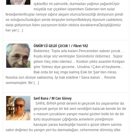
ışıklarBiz mi yalnızdık, durmadan yağmur yağardıÜşür
müydük nar çiçekleri ürperirken Gidersen kim sular
fesleğenleriKuşlar nereye sığınır akşam oluncaSessizliği dinliyorum şimdi
ve soluğunuSustuğun yerde birşeyler kırılıyorBekleyiş diyorum caddelere,
dalıp gidiyorsun Adını yazıyorum bütün otobüs duraklarınaÖpüştüğümüz
her yer […]
ÖMÜR’CÜ GELDİ ÇOCUK ! / Fikret YAZ
Beklemez. Topla arta kalanı Pencereden satıver çocuk …
Kuytu köşe söz verilmişler Süründürür öldürmez. Süpür
gitsen Geç oldu istemez… Küskün yıldız asardım Kırılgan
şiire Yetmez diye geceme.. Unutma ! Çıkın et heybeme…
Bak orda bir kaç imge kalmış Eski bir Şair’den miras.
Nasılsa son dizeye saklanmış. İyi bak eskitme ! Sana kalsın… Resme
ısınmamıştım. Bir […]
Sarıl Bana / M Can Güney
SARIL BANA şimdi desem ki geçecek bu yaşananlar da
geçecek geriye bir tek seni sevdiğim kalacak bende bir de
o masum çocukların yangın mavisi gözleri belki bir de bir
türlü duyulmayan çığlığında annelerin yüreğimizin
kanayan yarası kardeşliğe hasret o güzel ülkem sanma
sakın değmez bu yangın yeri bu darmadağan, cehenneme dönmüş ülke