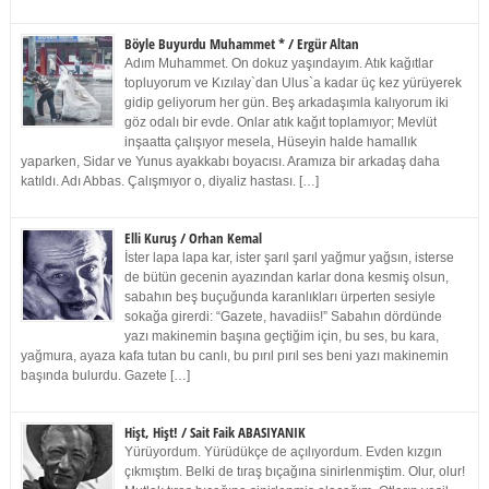
Böyle Buyurdu Muhammet * / Ergür Altan
Adım Muhammet. On dokuz yaşındayım. Atık kağıtlar
topluyorum ve Kızılay`dan Ulus`a kadar üç kez yürüyerek
gidip geliyorum her gün. Beş arkadaşımla kalıyorum iki
göz odalı bir evde. Onlar atık kağıt toplamıyor; Mevlüt
inşaatta çalışıyor mesela, Hüseyin halde hamallık
yaparken, Sidar ve Yunus ayakkabı boyacısı. Aramıza bir arkadaş daha
katıldı. Adı Abbas. Çalışmıyor o, diyaliz hastası. […]
Elli Kuruş / Orhan Kemal
İster lapa lapa kar, ister şarıl şarıl yağmur yağsın, isterse
de bütün gecenin ayazından karlar dona kesmiş olsun,
sabahın beş buçuğunda karanlıkları ürperten sesiyle
sokağa girerdi: “Gazete, havadiis!” Sabahın dördünde
yazı makinemin başına geçtiğim için, bu ses, bu kara,
yağmura, ayaza kafa tutan bu canlı, bu pırıl pırıl ses beni yazı makinemin
başında bulurdu. Gazete […]
Hişt, Hişt! / Sait Faik ABASIYANIK
Yürüyordum. Yürüdükçe de açılıyordum. Evden kızgın
çıkmıştım. Belki de tıraş bıçağına sinirlenmiştim. Olur, olur!