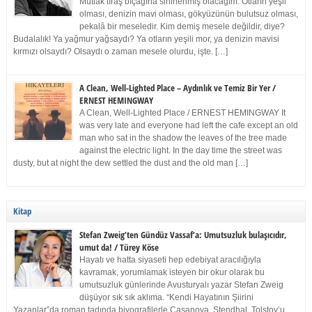
Mutlak tıraş bıçağına sinirlenmiş olacağım. Otların yeşil
olması, denizin mavi olması, gökyüzünün bulutsuz olması,
pekalâ bir meseledir. Kim demiş mesele değildir, diye?
Budalalık! Ya yağmur yağsaydı? Ya otların yeşili mor, ya denizin mavisi
kırmızı olsaydı? Olsaydı o zaman mesele olurdu, işte. […]
A Clean, Well-Lighted Place – Aydınlık ve Temiz Bir Yer /
ERNEST HEMINGWAY
A Clean, Well-Lighted Place / ERNEST HEMINGWAY It
was very late and everyone had left the cafe except an old
man who sat in the shadow the leaves of the tree made
against the electric light. In the day time the street was
dusty, but at night the dew settled the dust and the old man […]
Kitap
Stefan Zweig’ten Gündüz Vassaf’a: Umutsuzluk bulaşıcıdır,
umut da! / Türey Köse
Hayatı ve hatta siyaseti hep edebiyat aracılığıyla
kavramak, yorumlamak isteyen bir okur olarak bu
umutsuzluk günlerinde Avusturyalı yazar Stefan Zweig
düşüyor sık sık aklıma. “Kendi Hayatının Şiirini
Yazanlar”da roman tadında biyografilerle Casanova, Stendhal, Tolstoy’u