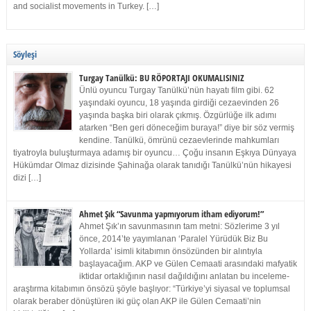
and socialist movements in Turkey. […]
Söyleşi
Turgay Tanülkü: BU RÖPORTAJI OKUMALISINIZ
Ünlü oyuncu Turgay Tanülkü’nün hayatı film gibi. 62
yaşındaki oyuncu, 18 yaşında girdiği cezaevinden 26
yaşında başka biri olarak çıkmış. Özgürlüğe ilk adımı
atarken “Ben geri döneceğim buraya!” diye bir söz vermiş
kendine. Tanülkü, ömrünü cezaevlerinde mahkumları
tiyatroyla buluşturmaya adamış bir oyuncu… Çoğu insanın Eşkıya Dünyaya
Hükümdar Olmaz dizisinde Şahinağa olarak tanıdığı Tanülkü’nün hikayesi
dizi […]
Ahmet Şık “Savunma yapmıyorum itham ediyorum!”
Ahmet Şık’ın savunmasının tam metni: Sözlerime 3 yıl
önce, 2014’te yayımlanan ‘Paralel Yürüdük Biz Bu
Yollarda’ isimli kitabımın önsözünden bir alıntıyla
başlayacağım. AKP ve Gülen Cemaati arasındaki mafyatik
iktidar ortaklığının nasıl dağıldığını anlatan bu inceleme-
araştırma kitabımın önsözü şöyle başlıyor: “Türkiye’yi siyasal ve toplumsal
olarak beraber dönüştüren iki güç olan AKP ile Gülen Cemaati’nin