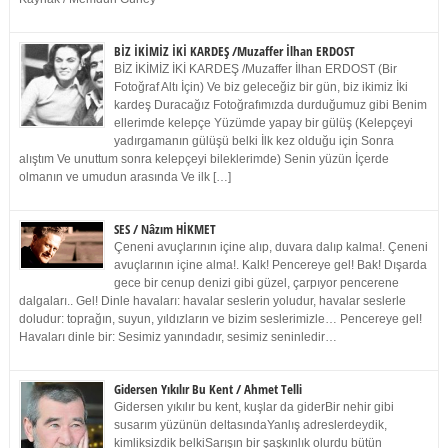
BİZ İKİMİZ İKİ KARDEŞ /Muzaffer İlhan ERDOST
BİZ İKİMİZ İKİ KARDEŞ /Muzaffer İlhan ERDOST (Bir
Fotoğraf Altı İçin) Ve biz geleceğiz bir gün, biz ikimiz İki
kardeş Duracağız Fotoğrafımızda durduğumuz gibi Benim
ellerimde kelepçe Yüzümde yapay bir gülüş (Kelepçeyi
yadırgamanın gülüşü belki İlk kez olduğu için Sonra
alıştım Ve unuttum sonra kelepçeyi bileklerimde) Senin yüzün İçerde
olmanın ve umudun arasında Ve ilk […]
SES / Nâzım HİKMET
Çeneni avuçlarının içine alıp, duvara dalıp kalma!. Çeneni
avuçlarının içine alma!. Kalk! Pencereye gel! Bak! Dışarda
gece bir cenup denizi gibi güzel, çarpıyor pencerene
dalgaları.. Gel! Dinle havaları: havalar seslerin yoludur, havalar seslerle
doludur: toprağın, suyun, yıldızların ve bizim seslerimizle… Pencereye gel!
Havaları dinle bir: Sesimiz yanındadır, sesimiz seninledir…
Gidersen Yıkılır Bu Kent / Ahmet Telli
Gidersen yıkılır bu kent, kuşlar da giderBir nehir gibi
susarım yüzünün deltasındaYanlış adreslerdeydik,
kimliksizdik belkiSarışın bir şaşkınlık olurdu bütün