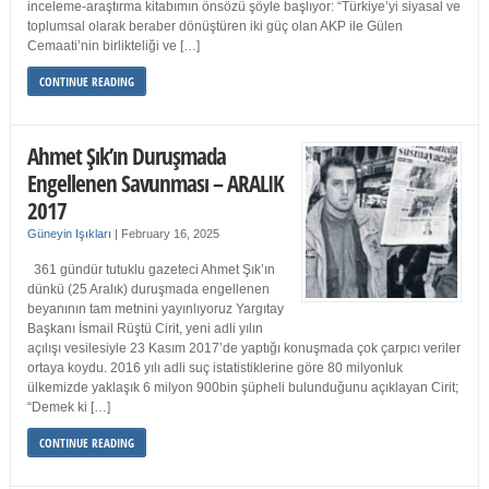
inceleme-araştırma kitabımın önsözü şöyle başlıyor: “Türkiye’yi siyasal ve
toplumsal olarak beraber dönüştüren iki güç olan AKP ile Gülen
Cemaati’nin birlikteliği ve […]
CONTINUE READING
Ahmet Şık’ın Duruşmada
Engellenen Savunması – ARALIK
2017
Güneyin Işıkları
|
February 16, 2025
361 gündür tutuklu gazeteci Ahmet Şık’ın
dünkü (25 Aralık) duruşmada engellenen
beyanının tam metnini yayınlıyoruz Yargıtay
Başkanı İsmail Rüştü Cirit, yeni adli yılın
açılışı vesilesiyle 23 Kasım 2017’de yaptığı konuşmada çok çarpıcı veriler
ortaya koydu. 2016 yılı adli suç istatistiklerine göre 80 milyonluk
ülkemizde yaklaşık 6 milyon 900bin şüpheli bulunduğunu açıklayan Cirit;
“Demek ki […]
CONTINUE READING