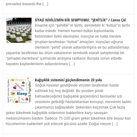
prevailed towards the […]
SİYASİ NİHİLİZMİN BİR SEMPTOMU; “ŞEHİTLİK” / Cansu Çöl
İnsanlık için “şehitlik” in tarihi, denilebilir ki “kutsal”ın tarihi
kadar eskidir. Hemen hemen bütün toplumlarda
birbirinden farklı ideolojiler, inançlar ve hatta meslek
grupları tarafından “kutsal” amaçları, inançları uğruna
ölenlerin “şehit” olarak adlandırılışına ve bu adlandırmayı
yapanlar tarafından bu ölüm vakalarının sembolik olarak sahiplenilip bir
“şehadet mertebesi” içerisinde anılışına rastlanır. Burada sorun elbette
hayatını kaybedenlerin adlandırılması […]
Bağışıklık sistemini güçlendirmenin 20 yolu
Soğuk havalar geldiğinde virüsler tarafından hasta
edilmek hiç hoş değildir. Bu yüzden şimdi
bahsedeceğimiz bağışıklık güçlendirici tavsiyeler sizi
virüslerin getirdiği hastalıklardan koruyup, mevsimin tadını
çıkarmanızı sağlayabilir. Şekerden kaçınmak Çok fazla
şeker tüketmek bağışıklık sisteminin bakterilere karşı savaşan
mekanizmasını bastırır. Sadece 75-100 gram şeker tüketmek bile beyaz kan
hücrelerinin bakterileri yok edecek gücünü azaltır. Doğal meyve […]