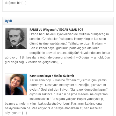
değmez bir […]
Öykü
RANDEVU (Vizyoner) / EDGAR ALLAN POE
Orada beni bekle! O yankılı vadide Mutlaka buluşacağım
seninle. (Chichester Piskoposu Henry King’in karısının
ölümü üstüne yazdığı ağıt.) Talihsiz ve gizemli adam! –
Sen ki kendi hayal gücünün parlaklığıyla afalladın,
gençliğinin alevleri arasına düştün! Hayalimde seni tekrar
görüyorum! Bir kez daha önümde duruyor siluetin! – Olduğun – ah olduğun
gibi değil soğuk vadide ve gölgelerin […]
Karıncanın boyu / Hasibe Özdemir
Karıncanın boyu / Hasibe Özdemir “Şişirdin içimi yemin
ederim ya! Deseydin methiyeler düzeceğiz, çıkmazdım
evden.” Sesi sinirden titriyor. “Sana gel demedim kızım.”
diyorum sakince. “Takıldın peşime madem, ne duyarsan
katlanacaksın.” Bir sigara yakıyor. Başını yana yatırıp,
bezmiş annelerin yılgın bakışıyla süzüyor beni. Kaşlarımı kaldırıp ona
bakıyorum ben de. Pes ediyor. “Git nereye atacaksan at, ben mezeleri
söylüyorum […]