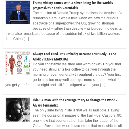
Trump victory comes with a silver lining for the world’s
progressives / Yanis Varoufakis
The election of Donald Trump symbolises the demise of a
remarkable era. It was a time when we saw the curious
spectacle of a superpower, the US, growing stronger
because of – rather than despite – its burgeoning deficits.
It was also remarkable because of the sudden influx of two billion workers –
from China […]
Always Feel Tired? It’s Probably Because Your Body Is Too
Acidic / JENNY MARCHAL
Do you constantly feel tired and worn down? Do you find
you need stimulants like coffee to get you through the
morning or even generally throughout the day? Your first
go-to solution may well be to get more sleep but what if
you get your 8 hours a night and still feel fatigued when your […]
Fidel: A man with the courage to try to change the world /
Álvaro Fernández
The only sure thing in life is that we all must die. Having
seen the occasional images of the frail Fidel Castro at 90,
one knew that sooner rather than later the leader of the
Cuban Revolution would succumb to that most strict of all