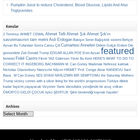
Pumpkin Juice to reduce Cholesterol, Blood Glucose, Lipids And Also
Triglycerides
Konular
Ahmet Telli
Ahmet Şık
Ahmet Şık'ın
2 Temmuz
AHMET CEMAL
savunmasının tam metni
Asli Erdogan
Bakişın Senin
Bağışıklık sistemi
Behçet
Cumartesi Anneleri
Aysan
Bu Tufandan Sonra
Cansu Çöl
Didem Gülçin Erdem
Die
featured
gestundete Zeit
Donald Trump
EDGAR ALLAN POE
Eren Aysan
Fidel Castro
feminist
Fikret YAZ
Gidersen Yıkılır Bu Kent
HERE’S WHAT TO DO TO
CORRECT IT
INGEBORG BACHMANN
M. Can Güney
Madımak
Nefessiz kalmak…
Nicholas Glastonbury
Nietzsche
Nâzım HİKMET
Prof. Cengiz Aktar
RANDEVU
Sarıl
Bana . M Can Güney
SES
SİYASİ NİHİLİZMİN BİR SEMPTOMU
the Saturday Mothers
Trump victory comes with a silver lining for the world’s progressives
Türkiye dibine
kadar faşizmi yaşayacak
Vizyoner
Yanis Varoufakis
yüreğimde bir avuç volkan
ÖMÜR'CÜ GELDİ ÇOCUK
öykü
ŞEHİTLİK
‘Şiirin beslendiği kaynak hayattır’
Archives
Archives