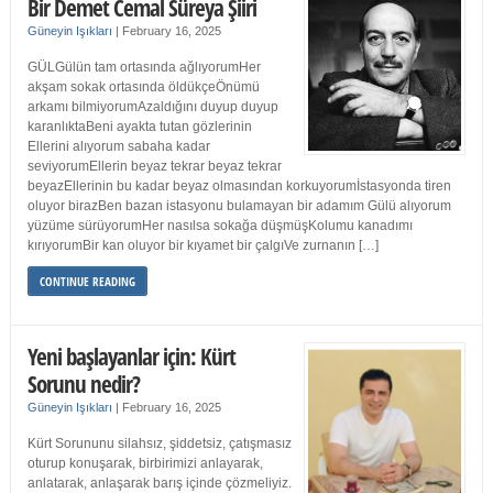
Bir Demet Cemal Süreya Şiiri
Güneyin Işıkları
|
February 16, 2025
GÜLGülün tam ortasında ağlıyorumHer
akşam sokak ortasında öldükçeÖnümü
arkamı bilmiyorumAzaldığını duyup duyup
karanlıktaBeni ayakta tutan gözlerinin
Ellerini alıyorum sabaha kadar
seviyorumEllerin beyaz tekrar beyaz tekrar
beyazEllerinin bu kadar beyaz olmasından korkuyorumİstasyonda tiren
oluyor birazBen bazan istasyonu bulamayan bir adamım Gülü alıyorum
yüzüme sürüyorumHer nasılsa sokağa düşmüşKolumu kanadımı
kırıyorumBir kan oluyor bir kıyamet bir çalgıVe zurnanın […]
CONTINUE READING
Yeni başlayanlar için: Kürt
Sorunu nedir?
Güneyin Işıkları
|
February 16, 2025
Kürt Sorununu silahsız, şiddetsiz, çatışmasız
oturup konuşarak, birbirimizi anlayarak,
anlatarak, anlaşarak barış içinde çözmeliyiz.