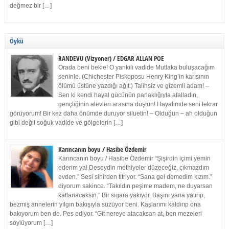
değmez bir […]
Öykü
RANDEVU (Vizyoner) / EDGAR ALLAN POE
Orada beni bekle! O yankılı vadide Mutlaka buluşacağım
seninle. (Chichester Piskoposu Henry King’in karısının
ölümü üstüne yazdığı ağıt.) Talihsiz ve gizemli adam! –
Sen ki kendi hayal gücünün parlaklığıyla afalladın,
gençliğinin alevleri arasına düştün! Hayalimde seni tekrar
görüyorum! Bir kez daha önümde duruyor siluetin! – Olduğun – ah olduğun
gibi değil soğuk vadide ve gölgelerin […]
Karıncanın boyu / Hasibe Özdemir
Karıncanın boyu / Hasibe Özdemir “Şişirdin içimi yemin
ederim ya! Deseydin methiyeler düzeceğiz, çıkmazdım
evden.” Sesi sinirden titriyor. “Sana gel demedim kızım.”
diyorum sakince. “Takıldın peşime madem, ne duyarsan
katlanacaksın.” Bir sigara yakıyor. Başını yana yatırıp,
bezmiş annelerin yılgın bakışıyla süzüyor beni. Kaşlarımı kaldırıp ona
bakıyorum ben de. Pes ediyor. “Git nereye atacaksan at, ben mezeleri
söylüyorum […]