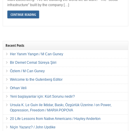
infrastructure” built by the company […]
CONTINUE READING
Recent Posts
Her Yanım Yangın / M Can Guney
Bir Demet Cemal Süreya Şiiri
Özlem / M Can Guney
Welcome to the Gutenberg Editor
Orhan Veli
Yeni başlayanlar için: Kürt Sorunu nedir?
Ursula K. Le Guin ile İktidar, Baskı, Özgürlük Üzerine / on Power,
Oppression, Freedom / MARIA POPOVA
20 Life Lessons from Native Americans / Hayley Anderton
Niçin Yazarız? / John Updike