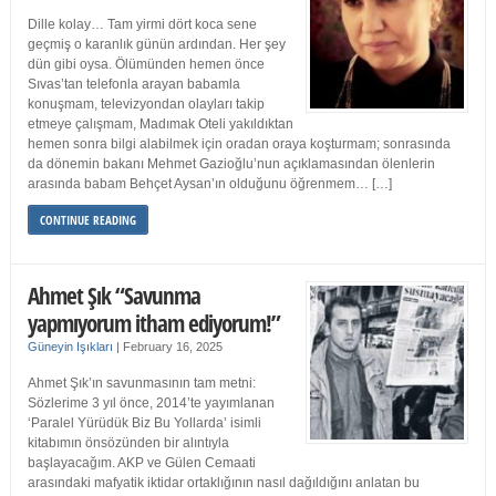
Dille kolay… Tam yirmi dört koca sene
geçmiş o karanlık günün ardından. Her şey
dün gibi oysa. Ölümünden hemen önce
Sıvas’tan telefonla arayan babamla
konuşmam, televizyondan olayları takip
etmeye çalışmam, Madımak Oteli yakıldıktan
hemen sonra bilgi alabilmek için oradan oraya koşturmam; sonrasında
da dönemin bakanı Mehmet Gazioğlu’nun açıklamasından ölenlerin
arasında babam Behçet Aysan’ın olduğunu öğrenmem… […]
CONTINUE READING
Ahmet Şık “Savunma
yapmıyorum itham ediyorum!”
Güneyin Işıkları
|
February 16, 2025
Ahmet Şık’ın savunmasının tam metni:
Sözlerime 3 yıl önce, 2014’te yayımlanan
‘Paralel Yürüdük Biz Bu Yollarda’ isimli
kitabımın önsözünden bir alıntıyla
başlayacağım. AKP ve Gülen Cemaati
arasındaki mafyatik iktidar ortaklığının nasıl dağıldığını anlatan bu