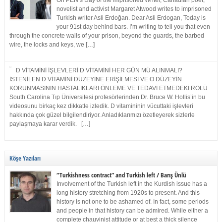
On PEN’s Day of the Imprisoned Writer, Canadian poet,
novelist and activist Margaret Atwood writes to imprisoned
Turkish writer Asli Erdoğan. Dear Asli Erdogan, Today is
your 91st day behind bars. I’m writing to tell you that even
through the concrete walls of your prison, beyond the guards, the barbed
wire, the locks and keys, we […]
D VİTAMİNİ İŞLEVLERİ D VİTAMİNİ HER GÜN MÜ ALINMALI?
İSTENİLEN D VİTAMİNİ DÜZEYİNE ERİŞİLMESİ VE O DÜZEYİN
KORUNMASININ HASTALIKLARI ÖNLEME VE TEDAVİ ETMEDEKİ ROLÜ
South Carolina Tıp Üniversitesi profesörlerinden Dr. Bruce W. Hollis’in bu
videosunu birkaç kez dikkatle izledik. D vitamininin vücuttaki işlevleri
hakkında çok güzel bilgilendiriyor. Anladıklarımızı özetleyerek sizlerle
paylaşmaya karar verdik. […]
Köşe Yazıları
“Turkishness contract” and Turkish left / Barış Ünlü
Involvement of the Turkish left in the Kurdish issue has a
long history stretching from 1920s to present. And this
history is not one to be ashamed of. In fact, some periods
and people in that history can be admired. While either a
complete chauvinist attitude or at best a thick silence