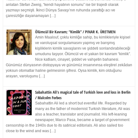
anlatan Stefan Zweig, “kendi hayatının sonunu” ise bir trajedi olarak
yazmayı seçmişti. İkinci Dünya Savaşı’nın ruhunda yarattığı acı ve
çaresizliğe dayanamayan […]
Ölümcül Bir Kavram; “Kimlik” / PINAR K. ÜRETMEN
Amin Maalouf, çoklu kimliğe sahip, bu kimlikleriyle kişisel
ve varoluşsal sorgulamasını yapmış ve barışmış
kişiliklerin kimlik savaşlarını ve şiddeti sonlandırabileceği
umudunu taşıyor. Ölümcül ve el yakan bir kavram “kimlik”.
Nice katliam, cinayet, şiddet ve vahşetin bahanesi.
Günümüz dünyasının distopyaya ve günümüz insanınınsa eleştirel zekâdan
yoksun otomatlar haline gelmesinin şifresi. Oysa kimlik, kim olduğunu
arayan, varoluşunu […]
Sabahattin Ali’s magical tale of Turkish love and loss in Berlin
/ Malcolm Forbes
Sabahattin Ali led a short but eventful life. Regarded by
many as the father of modernist Turkish literature, Ali was
also a teacher, translator and journalist. His left-leaning
newspaper, Marco Pasa, became a target of government
censorship in the 1940s due to its satirical editorials. Ali also sailed too
close to the wind and was […]