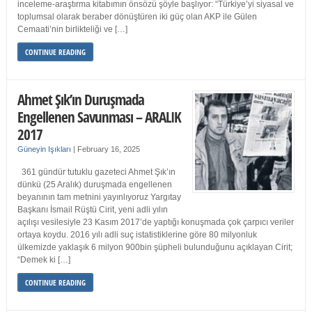
inceleme-araştırma kitabımın önsözü şöyle başlıyor: “Türkiye’yi siyasal ve
toplumsal olarak beraber dönüştüren iki güç olan AKP ile Gülen
Cemaati’nin birlikteliği ve […]
CONTINUE READING
Ahmet Şık’ın Duruşmada
Engellenen Savunması – ARALIK
2017
Güneyin Işıkları
|
February 16, 2025
361 gündür tutuklu gazeteci Ahmet Şık’ın
dünkü (25 Aralık) duruşmada engellenen
beyanının tam metnini yayınlıyoruz Yargıtay
Başkanı İsmail Rüştü Cirit, yeni adli yılın
açılışı vesilesiyle 23 Kasım 2017’de yaptığı konuşmada çok çarpıcı veriler
ortaya koydu. 2016 yılı adli suç istatistiklerine göre 80 milyonluk
ülkemizde yaklaşık 6 milyon 900bin şüpheli bulunduğunu açıklayan Cirit;
“Demek ki […]
CONTINUE READING