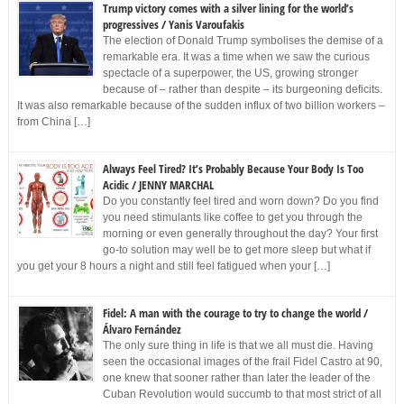
Trump victory comes with a silver lining for the world’s
progressives / Yanis Varoufakis
The election of Donald Trump symbolises the demise of a
remarkable era. It was a time when we saw the curious
spectacle of a superpower, the US, growing stronger
because of – rather than despite – its burgeoning deficits.
It was also remarkable because of the sudden influx of two billion workers –
from China […]
Always Feel Tired? It’s Probably Because Your Body Is Too
Acidic / JENNY MARCHAL
Do you constantly feel tired and worn down? Do you find
you need stimulants like coffee to get you through the
morning or even generally throughout the day? Your first
go-to solution may well be to get more sleep but what if
you get your 8 hours a night and still feel fatigued when your […]
Fidel: A man with the courage to try to change the world /
Álvaro Fernández
The only sure thing in life is that we all must die. Having
seen the occasional images of the frail Fidel Castro at 90,
one knew that sooner rather than later the leader of the
Cuban Revolution would succumb to that most strict of all