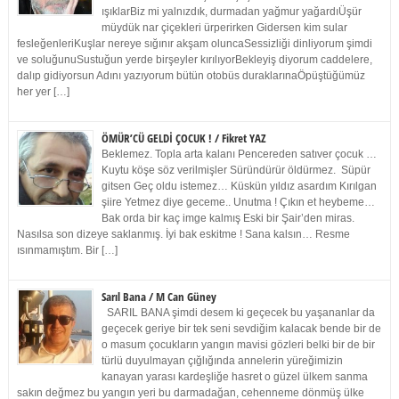
ışıklarBiz mi yalnızdık, durmadan yağmur yağardıÜşür
müydük nar çiçekleri ürperirken Gidersen kim sular
fesleğenleriKuşlar nereye sığınır akşam oluncaSessizliği dinliyorum şimdi
ve soluğunuSustuğun yerde birşeyler kırılıyorBekleyiş diyorum caddelere,
dalıp gidiyorsun Adını yazıyorum bütün otobüs duraklarınaÖpüştüğümüz
her yer […]
ÖMÜR’CÜ GELDİ ÇOCUK ! / Fikret YAZ
Beklemez. Topla arta kalanı Pencereden satıver çocuk …
Kuytu köşe söz verilmişler Süründürür öldürmez. Süpür
gitsen Geç oldu istemez… Küskün yıldız asardım Kırılgan
şiire Yetmez diye geceme.. Unutma ! Çıkın et heybeme…
Bak orda bir kaç imge kalmış Eski bir Şair’den miras.
Nasılsa son dizeye saklanmış. İyi bak eskitme ! Sana kalsın… Resme
ısınmamıştım. Bir […]
Sarıl Bana / M Can Güney
SARIL BANA şimdi desem ki geçecek bu yaşananlar da
geçecek geriye bir tek seni sevdiğim kalacak bende bir de
o masum çocukların yangın mavisi gözleri belki bir de bir
türlü duyulmayan çığlığında annelerin yüreğimizin
kanayan yarası kardeşliğe hasret o güzel ülkem sanma
sakın değmez bu yangın yeri bu darmadağan, cehenneme dönmüş ülke