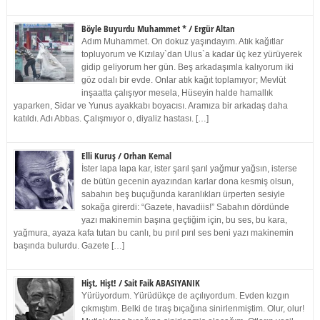
Böyle Buyurdu Muhammet * / Ergür Altan
Adım Muhammet. On dokuz yaşındayım. Atık kağıtlar
topluyorum ve Kızılay`dan Ulus`a kadar üç kez yürüyerek
gidip geliyorum her gün. Beş arkadaşımla kalıyorum iki
göz odalı bir evde. Onlar atık kağıt toplamıyor; Mevlüt
inşaatta çalışıyor mesela, Hüseyin halde hamallık
yaparken, Sidar ve Yunus ayakkabı boyacısı. Aramıza bir arkadaş daha
katıldı. Adı Abbas. Çalışmıyor o, diyaliz hastası. […]
Elli Kuruş / Orhan Kemal
İster lapa lapa kar, ister şarıl şarıl yağmur yağsın, isterse
de bütün gecenin ayazından karlar dona kesmiş olsun,
sabahın beş buçuğunda karanlıkları ürperten sesiyle
sokağa girerdi: “Gazete, havadiis!” Sabahın dördünde
yazı makinemin başına geçtiğim için, bu ses, bu kara,
yağmura, ayaza kafa tutan bu canlı, bu pırıl pırıl ses beni yazı makinemin
başında bulurdu. Gazete […]
Hişt, Hişt! / Sait Faik ABASIYANIK
Yürüyordum. Yürüdükçe de açılıyordum. Evden kızgın
çıkmıştım. Belki de tıraş bıçağına sinirlenmiştim. Olur, olur!