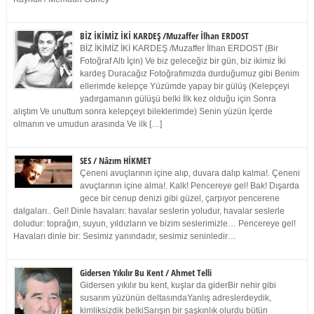
BİZ İKİMİZ İKİ KARDEŞ /Muzaffer İlhan ERDOST
BİZ İKİMİZ İKİ KARDEŞ /Muzaffer İlhan ERDOST (Bir
Fotoğraf Altı İçin) Ve biz geleceğiz bir gün, biz ikimiz İki
kardeş Duracağız Fotoğrafımızda durduğumuz gibi Benim
ellerimde kelepçe Yüzümde yapay bir gülüş (Kelepçeyi
yadırgamanın gülüşü belki İlk kez olduğu için Sonra
alıştım Ve unuttum sonra kelepçeyi bileklerimde) Senin yüzün İçerde
olmanın ve umudun arasında Ve ilk […]
SES / Nâzım HİKMET
Çeneni avuçlarının içine alıp, duvara dalıp kalma!. Çeneni
avuçlarının içine alma!. Kalk! Pencereye gel! Bak! Dışarda
gece bir cenup denizi gibi güzel, çarpıyor pencerene
dalgaları.. Gel! Dinle havaları: havalar seslerin yoludur, havalar seslerle
doludur: toprağın, suyun, yıldızların ve bizim seslerimizle… Pencereye gel!
Havaları dinle bir: Sesimiz yanındadır, sesimiz seninledir…
Gidersen Yıkılır Bu Kent / Ahmet Telli
Gidersen yıkılır bu kent, kuşlar da giderBir nehir gibi
susarım yüzünün deltasındaYanlış adreslerdeydik,
kimliksizdik belkiSarışın bir şaşkınlık olurdu bütün