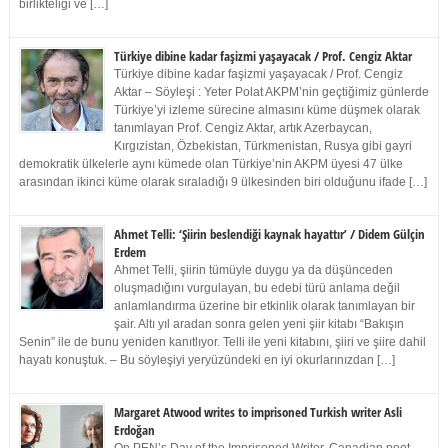
birlikteliği ve […]
Türkiye dibine kadar faşizmi yaşayacak / Prof. Cengiz Aktar
Türkiye dibine kadar faşizmi yaşayacak / Prof. Cengiz
Aktar – Söyleşi : Yeter Polat AKPM’nin geçtiğimiz günlerde
Türkiye’yi izleme sürecine almasını küme düşmek olarak
tanımlayan Prof. Cengiz Aktar, artık Azerbaycan,
Kırgızistan, Özbekistan, Türkmenistan, Rusya gibi gayri
demokratik ülkelerle aynı kümede olan Türkiye’nin AKPM üyesi 47 ülke
arasından ikinci küme olarak sıraladığı 9 ülkesinden biri olduğunu ifade […]
Ahmet Telli: ‘Şiirin beslendiği kaynak hayattır’ / Didem Gülçin
Erdem
Ahmet Telli, şiirin tümüyle duygu ya da düşünceden
oluşmadığını vurgulayan, bu edebi türü anlama değil
anlamlandırma üzerine bir etkinlik olarak tanımlayan bir
şair. Altı yıl aradan sonra gelen yeni şiir kitabı “Bakışın
Senin” ile de bunu yeniden kanıtlıyor. Telli ile yeni kitabını, şiiri ve şiire dahil
hayatı konuştuk. – Bu söyleşiyi yeryüzündeki en iyi okurlarınızdan […]
Margaret Atwood writes to imprisoned Turkish writer Asli
Erdoğan