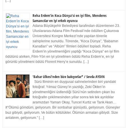
[…]
Reha Erdem’in Koca Dünya’si en iyi film, Menderes
Samancılar en iyi erkek oyuncu
Adana Büyükşehir Belediyesi tarafından düzenlenen 23.
Uluslararası Adana Film Festivali’nde ödüllen Çukurova
Üniversitesi Kongre Merkezi’nde yapılan törenle
sahiplerine sunuldu. Törende, “Koca Dünya”, “Babamın
Kanatları” ve “Albüm” filmleri ödülleri topladı. Reha
Erdem’in yönetmenliğini yaptığı “Koca Dünya” en iyi film
ödülünü alırken, Film-Yön en iyi yönetmen ödülü Reha Erdem’e, en iyi
görüntü yönetmeni ödülü Florent Herry’e sunuldu. […]
‘Bahar ülkesi’nden bize bakıyorlar* / Sevda AYDIN
Sürü filminin en duygusal sahnelerinden biri yandaki
fotoğraf. Yılmaz Güney’in yazdığı, Zeki Ökten’in
yönetmenliğini üstlendiği Sürü’nün setinden çıkan bu
fotoğrafın çekilmesinden yıllar sonra tek tek ayrıldılar
aramızdan Yaman Okay, Tuncel Kurtiz ve Tarık Akan…
#”Ölümü gömdüm, geliyorum. Bir sonbahar günüydü, geliyorum. Güneşler
buz gibiydi, geliyorum. Ve bütün kötülükler. Ölümün armaları gibiydi. Size
anlatırım, geliyorum.” […]