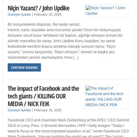
Niçin Yazarız? / John Updike
Güneyin Işıkları
|
February 16, 2025
Bir kurşunkalemi düşünün. Ne kadar sessiz,
hünerli, narin, küçüktür ama mucizeler yaratır! Onun bir dokunuşuyla
dünyalar vücut bulur; tehlikesiz bir kaplan, ağırlığı olmayan buharlı bir
silindir, masrafsız bir saray. John Updike Konu başlığım, bu sanat
festivalinde kendimi kısaca anlatma olanağı sunuyor bana; “Niçin
yazarız,” sorusu karşısında, “Niçin olmasın,” demeli ve başka şey
söylemeden yerime oturmalıydım. Ama […]
CONTINUE READING
The impact of Facebook and the
tech giants / KILLING OUR
MEDIA / NICK FEIK
Güneyin Işıkları
|
February 16, 2025
Facebook CEO and chairman Mark Zuckerberg at the APEC CEO Summit
2016 in Lima, Peru. © Ernesto Benavides / AFP / Getty Images “Today I
want to focus on the most important question of all,” wrote Facebook CEO
Mark Zuckerberg. “Are we building the world we all want?” The “social