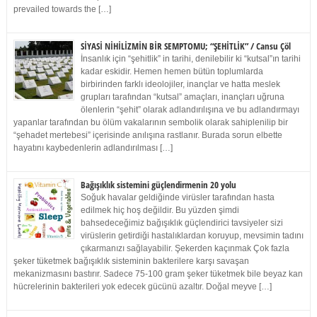
prevailed towards the […]
SİYASİ NİHİLİZMİN BİR SEMPTOMU; “ŞEHİTLİK” / Cansu Çöl
İnsanlık için “şehitlik” in tarihi, denilebilir ki “kutsal”ın tarihi
kadar eskidir. Hemen hemen bütün toplumlarda
birbirinden farklı ideolojiler, inançlar ve hatta meslek
grupları tarafından “kutsal” amaçları, inançları uğruna
ölenlerin “şehit” olarak adlandırılışına ve bu adlandırmayı
yapanlar tarafından bu ölüm vakalarının sembolik olarak sahiplenilip bir
“şehadet mertebesi” içerisinde anılışına rastlanır. Burada sorun elbette
hayatını kaybedenlerin adlandırılması […]
Bağışıklık sistemini güçlendirmenin 20 yolu
Soğuk havalar geldiğinde virüsler tarafından hasta
edilmek hiç hoş değildir. Bu yüzden şimdi
bahsedeceğimiz bağışıklık güçlendirici tavsiyeler sizi
virüslerin getirdiği hastalıklardan koruyup, mevsimin tadını
çıkarmanızı sağlayabilir. Şekerden kaçınmak Çok fazla
şeker tüketmek bağışıklık sisteminin bakterilere karşı savaşan
mekanizmasını bastırır. Sadece 75-100 gram şeker tüketmek bile beyaz kan
hücrelerinin bakterileri yok edecek gücünü azaltır. Doğal meyve […]