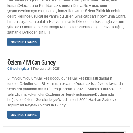
Her yanım yangın İnceden uzanır Sivas’aHer yanım sanki Bir uçurum
kenarıÖylece durur Kımıldamaz sanırsın DünyaNe yapacağını
şaşırmışAnlamaya çalışır anlaşılmazı Her yanım özlem Birikir bir nehrin
getirdiklerinde usulcaHer yanım gülüşleri Sımsıcak sarılır boynuma Sonra
birden düşer kara bulutlarHer yanım sanki Öfkeden sırılsıklam Şu yorgun
yürekte Durdurulamaz bir kavga Kurtul elem ellerinden gülüm Artık uğraş
zamanıdırArtık denizin […]
CONTINUE READING
Özlem / M Can Guney
Güneyin Işıkları
|
February 16, 2025
Bilmiyorum gülümKaç kez doğdu güneşKaç kez kızıllaştı dağların
tepeleriÖzledim seni Bir yanımda okyanusDuramaz işte öylece kıyılarda
sevişirBir yanımdaYanık kül rengi toprak sessizliğiSalınıp dururSokulur
yalnızlığıma kokun olur Gözlerim bir buruk gülümsemeDudağımda
buğusu öpüşlerinGeceler boyuÖzledim seni 2004 Haziran Sydney /
Toplumsal Kaynak / Memduh Güney
CONTINUE READING