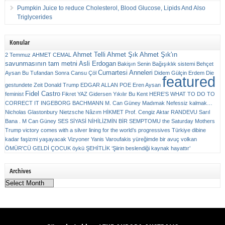
Pumpkin Juice to reduce Cholesterol, Blood Glucose, Lipids And Also
Triglycerides
Konular
Ahmet Telli
Ahmet Şık
Ahmet Şık'ın
2 Temmuz
AHMET CEMAL
savunmasının tam metni
Asli Erdogan
Bakişın Senin
Bağışıklık sistemi
Behçet
Cumartesi Anneleri
Aysan
Bu Tufandan Sonra
Cansu Çöl
Didem Gülçin Erdem
Die
featured
gestundete Zeit
Donald Trump
EDGAR ALLAN POE
Eren Aysan
Fidel Castro
feminist
Fikret YAZ
Gidersen Yıkılır Bu Kent
HERE’S WHAT TO DO TO
CORRECT IT
INGEBORG BACHMANN
M. Can Güney
Madımak
Nefessiz kalmak…
Nicholas Glastonbury
Nietzsche
Nâzım HİKMET
Prof. Cengiz Aktar
RANDEVU
Sarıl
Bana . M Can Güney
SES
SİYASİ NİHİLİZMİN BİR SEMPTOMU
the Saturday Mothers
Trump victory comes with a silver lining for the world’s progressives
Türkiye dibine
kadar faşizmi yaşayacak
Vizyoner
Yanis Varoufakis
yüreğimde bir avuç volkan
ÖMÜR'CÜ GELDİ ÇOCUK
öykü
ŞEHİTLİK
‘Şiirin beslendiği kaynak hayattır’
Archives
Archives