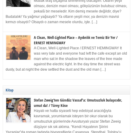
Mutlak tıraş bıçağına sinirlenmiş olacağım. Otların yeşil
olması, denizin mavi olması, gökyüzünün bulutsuz olması,
pekalâ bir meseledir. Kim demiş mesele değildir, diye?
Budalalık! Ya yağmur yağsaydı? Ya otların yeşili mor, ya denizin mavisi
kırmızı olsaydı? Olsaydı o zaman mesele olurdu, işte. […]
A Clean, Well-Lighted Place – Aydınlık ve Temiz Bir Yer /
ERNEST HEMINGWAY
A Clean, Well-Lighted Place / ERNEST HEMINGWAY It
was very late and everyone had left the cafe except an old
man who sat in the shadow the leaves of the tree made
against the electric light. In the day time the street was
dusty, but at night the dew settled the dust and the old man […]
Kitap
Stefan Zweig’ten Gündüz Vassaf’a: Umutsuzluk bulaşıcıdır,
umut da! / Türey Köse
Hayatı ve hatta siyaseti hep edebiyat aracılığıyla
kavramak, yorumlamak isteyen bir okur olarak bu
umutsuzluk günlerinde Avusturyalı yazar Stefan Zweig
düşüyor sık sık aklıma. “Kendi Hayatının Şiirini
Yazanlar”da roman tadında biyografilerle Casanova, Stendhal, Tolstoy’u