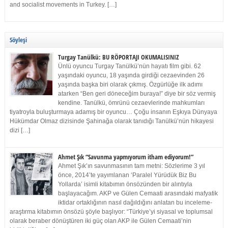
and socialist movements in Turkey. […]
Söyleşi
Turgay Tanülkü: BU RÖPORTAJI OKUMALISINIZ
Ünlü oyuncu Turgay Tanülkü’nün hayatı film gibi. 62
yaşındaki oyuncu, 18 yaşında girdiği cezaevinden 26
yaşında başka biri olarak çıkmış. Özgürlüğe ilk adımı
atarken “Ben geri döneceğim buraya!” diye bir söz vermiş
kendine. Tanülkü, ömrünü cezaevlerinde mahkumları
tiyatroyla buluşturmaya adamış bir oyuncu… Çoğu insanın Eşkıya Dünyaya
Hükümdar Olmaz dizisinde Şahinağa olarak tanıdığı Tanülkü’nün hikayesi
dizi […]
Ahmet Şık “Savunma yapmıyorum itham ediyorum!”
Ahmet Şık’ın savunmasının tam metni: Sözlerime 3 yıl
önce, 2014’te yayımlanan ‘Paralel Yürüdük Biz Bu
Yollarda’ isimli kitabımın önsözünden bir alıntıyla
başlayacağım. AKP ve Gülen Cemaati arasındaki mafyatik
iktidar ortaklığının nasıl dağıldığını anlatan bu inceleme-
araştırma kitabımın önsözü şöyle başlıyor: “Türkiye’yi siyasal ve toplumsal
olarak beraber dönüştüren iki güç olan AKP ile Gülen Cemaati’nin