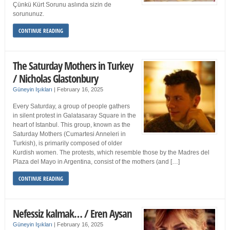
Çünkü Kürt Sorunu aslında sizin de
sorununuz.
CONTINUE READING
The Saturday Mothers in Turkey
/ Nicholas Glastonbury
Güneyin Işıkları
|
February 16, 2025
Every Saturday, a group of people gathers
in silent protest in Galatasaray Square in the
heart of Istanbul. This group, known as the
Saturday Mothers (Cumartesi Anneleri in
Turkish), is primarily composed of older
Kurdish women. The protests, which resemble those by the Madres del
Plaza del Mayo in Argentina, consist of the mothers (and […]
CONTINUE READING
Nefessiz kalmak… / Eren Aysan
Güneyin Işıkları
|
February 16, 2025