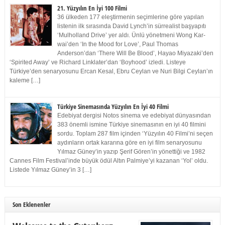
21. Yüzyılın En İyi 100 Filmi
36 ülkeden 177 eleştirmenin seçimlerine göre yapılan
listenin ilk sırasında David Lynch’in sürrealist başyapıtı
‘Mulholland Drive’ yer aldı. Ünlü yönetmeni Wong Kar-
wai’den ‘In the Mood for Love’, Paul Thomas
Anderson’dan ‘There Will Be Blood’, Hayao Miyazaki’den
‘Spirited Away’ ve Richard Linklater’dan ‘Boyhood’ izledi. Listeye
Türkiye’den senaryosunu Ercan Kesal, Ebru Ceylan ve Nuri Bilgi Ceylan’ın
kaleme […]
Türkiye Sinemasında Yüzyılın En İyi 40 Filmi
Edebiyat dergisi Notos sinema ve edebiyat dünyasından
383 önemli ismine Türkiye sinemasının en iyi 40 filmini
sordu. Toplam 287 film içinden ‘Yüzyılın 40 Filmi’ni seçen
aydınların ortak kararına göre en iyi film senaryosunu
Yılmaz Güney’in yazıp Şerif Gören’in yönettiği ve 1982
Cannes Film Festival’inde büyük ödül Altın Palmiye’yi kazanan ‘Yol’ oldu.
Listede Yılmaz Güney’in 3 […]
Son Eklenenler