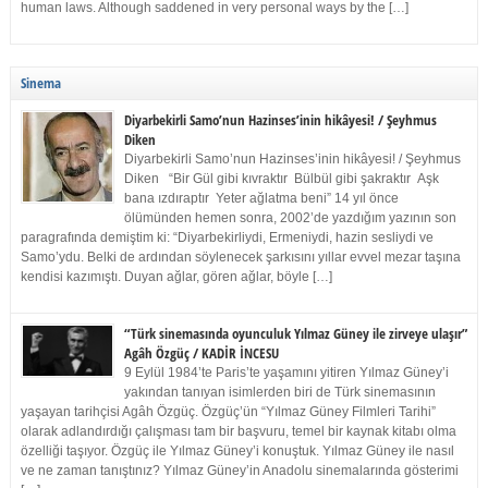
human laws. Although saddened in very personal ways by the […]
Sinema
Diyarbekirli Samo’nun Hazinses’inin hikâyesi! / Şeyhmus
Diken
Diyarbekirli Samo’nun Hazinses’inin hikâyesi! / Şeyhmus
Diken “Bir Gül gibi kıvraktır Bülbül gibi şakraktır Aşk
bana ızdıraptır Yeter ağlatma beni” 14 yıl önce
ölümünden hemen sonra, 2002’de yazdığım yazının son
paragrafında demiştim ki: “Diyarbekirliydi, Ermeniydi, hazin sesliydi ve
Samo’ydu. Belki de ardından söylenecek şarkısını yıllar evvel mezar taşına
kendisi kazımıştı. Duyan ağlar, gören ağlar, böyle […]
“Türk sinemasında oyunculuk Yılmaz Güney ile zirveye ulaşır”
Agâh Özgüç / KADİR İNCESU
9 Eylül 1984’te Paris’te yaşamını yitiren Yılmaz Güney’i
yakından tanıyan isimlerden biri de Türk sinemasının
yaşayan tarihçisi Agâh Özgüç. Özgüç’ün “Yılmaz Güney Filmleri Tarihi”
olarak adlandırdığı çalışması tam bir başvuru, temel bir kaynak kitabı olma
özelliği taşıyor. Özgüç ile Yılmaz Güney’i konuştuk. Yılmaz Güney ile nasıl
ve ne zaman tanıştınız? Yılmaz Güney’in Anadolu sinemalarında gösterimi