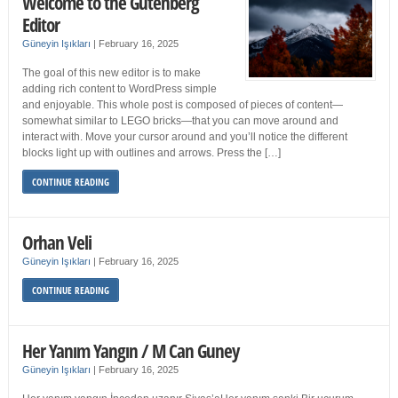
Welcome to the Gutenberg
Editor
Güneyin Işıkları
|
February 16, 2025
The goal of this new editor is to make
adding rich content to WordPress simple
and enjoyable. This whole post is composed of pieces of content—
somewhat similar to LEGO bricks—that you can move around and
interact with. Move your cursor around and you’ll notice the different
blocks light up with outlines and arrows. Press the […]
CONTINUE READING
Orhan Veli
Güneyin Işıkları
|
February 16, 2025
CONTINUE READING
Her Yanım Yangın / M Can Guney
Güneyin Işıkları
|
February 16, 2025