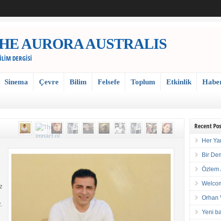
 / THE AURORA AUSTRALIS
BİLİM DERGİSİ
Sinema
Çevre
Bilim
Felsefe
Toplum
Etkinlik
Habe
Recent Pos
Her Ya
Bir De
Özlem 
Welcom
z
Orhan 
.
Yeni ba