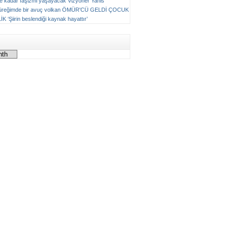
ne kadar faşizmi yaşayacak
Vizyoner
Yanis
üreğimde bir avuç volkan
ÖMÜR'CÜ GELDİ ÇOCUK
LİK
‘Şiirin beslendiği kaynak hayattır’