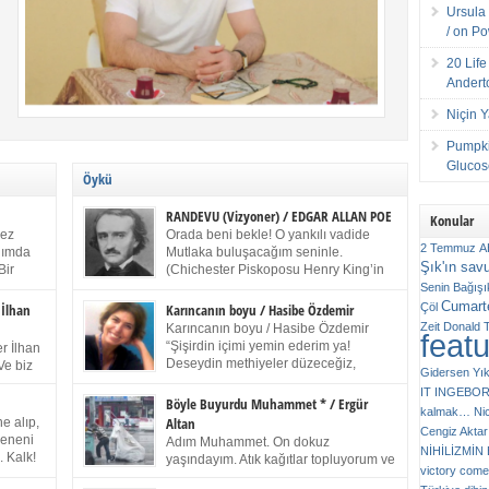
Ursula 
/ on P
20 Lif
Andert
Niçin 
Pumpki
Glucose
Öykü
RANDEVU (Vizyoner) / EDGAR ALLAN POE
Konular
kez
Orada beni bekle! O yankılı vadide
2 Temmuz
A
anımda
Mutlaka buluşacağım seninle.
Şık'ın sav
Bir
(Chichester Piskoposu Henry King’in
ıp
karısının ölümü üstüne yazdığı ağıt.)
Senin
Bağışı
m bir
Talihsiz ve gizemli adam! – Sen ki kendi hayal
Cumarte
Çöl
 İlhan
Karıncanın boyu / Hasibe Özdemir
gücünün parlaklığıyla afalladın, gençliğinin alevleri
Zeit
Donald 
Karıncanın boyu / Hasibe Özdemir
feat
ziran
arasına düştün! Hayalimde seni tekrar görüyorum!
“Şişirdin içimi yemin ederim ya!
r İlhan
Bir kez daha önümde duruyor siluetin! – Olduğun –
Deseydin methiyeler düzeceğiz,
Ve biz
Gidersen Yık
ah olduğun gibi değil soğuk vadide ve gölgelerin […]
çıkmazdım evden.” Sesi sinirden
 kardeş
IT
INGEBO
titriyor. “Sana gel demedim kızım.” diyorum sakince.
Benim
Böyle Buyurdu Muhammet * / Ergür
kalmak…
Ni
“Takıldın peşime madem, ne duyarsan
Altan
e alıp,
Cengiz Aktar
katlanacaksın.” Bir sigara yakıyor. Başını yana yatırıp,
 olduğu
Çeneni
Adım Muhammet. On dokuz
bezmiş annelerin yılgın bakışıyla süzüyor beni.
NİHİLİZMİ
. Kalk!
yaşındayım. Atık kağıtlar topluyorum ve
Kaşlarımı kaldırıp ona bakıyorum ben de. Pes ediyor.
victory comes
ışarda
Kızılay`dan Ulus`a kadar üç kez
“Git nereye atacaksan at, ben mezeleri söylüyorum