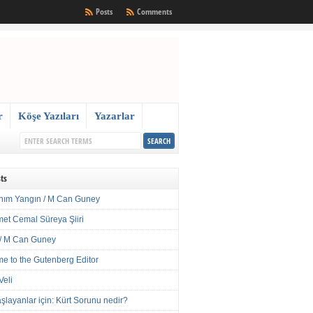
Posts
Comments
r
Köşe Yazıları
Yazarlar
ts
nım Yangın / M Can Guney
met Cemal Süreya Şiiri
/ M Can Guney
e to the Gutenberg Editor
Veli
şlayanlar için: Kürt Sorunu nedir?