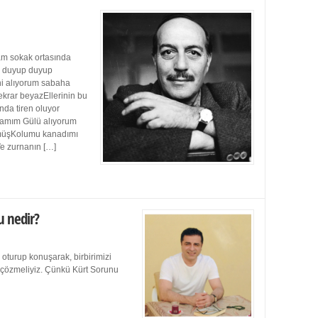
m sokak ortasında
ı duyup duyup
ini alıyorum sabaha
ekrar beyazEllerinin bu
da tiren oluyor
damım Gülü alıyorum
müşKolumu kanadımı
Ve zurnanın […]
u nedir?
 oturup konuşarak, birbirimizi
e çözmeliyiz. Çünkü Kürt Sorunu