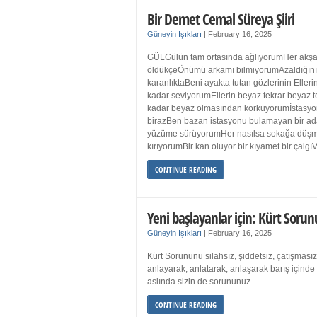
Bir Demet Cemal Süreya Şiiri
Güneyin Işıkları
|
February 16, 2025
GÜLGülün tam ortasında ağlıyorumHer akşa
öldükçeÖnümü arkamı bilmiyorumAzaldığın
karanlıktaBeni ayakta tutan gözlerinin Eller
kadar seviyorumEllerin beyaz tekrar beyaz t
kadar beyaz olmasından korkuyorumİstasyon
birazBen bazan istasyonu bulamayan bir a
yüzüme sürüyorumHer nasılsa sokağa düş
kırıyorumBir kan oluyor bir kıyamet bir çalgı
CONTINUE READING
Yeni başlayanlar için: Kürt Sorun
Güneyin Işıkları
|
February 16, 2025
Kürt Sorununu silahsız, şiddetsiz, çatışmasız
anlayarak, anlatarak, anlaşarak barış içind
aslında sizin de sorununuz.
CONTINUE READING