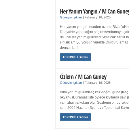
Her Yanım Yangın / M Can Gune
Güneyin Işıkları
|
February 16, 2025
Her yanım yangın İnceden uzanır Sivas’aHer
DünyaNe yapacağını şaşırmışAnlamaya çalışır
usulcaHer yanım gülüşleri Sımsıcak sarılır
sırılsıklam Şu yorgun yürekte Durdurulamaz 
denizin […]
CONTINUE READING
Özlem / M Can Guney
Güneyin Işıkları
|
February 16, 2025
Bilmiyorum gülümKaç kez doğdu güneşKaç kez
okyanusDuramaz işte öylece kıyılarda sevişi
yalnızlığıma kokun olur Gözlerim bir bur
seni 2004 Haziran Sydney / Toplumsal Ka
CONTINUE READING