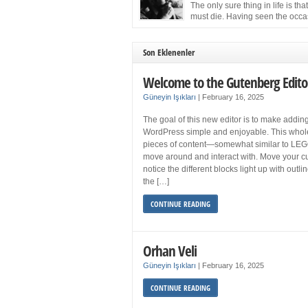
more sleep but what if you get your 8 hours a
The only sure thing in life is tha
and still feel fatigued when your […]
must die. Having seen the occa
images of the frail Fidel Castro 
one knew that sooner rather than later the lea
the Cuban Revolution would succumb to that
Son Eklenenler
strict of all human laws. Although saddened i
personal ways by the […]
Welcome to the Gutenberg Edito
Güneyin Işıkları
|
February 16, 2025
The goal of this new editor is to make adding
WordPress simple and enjoyable. This whol
pieces of content—somewhat similar to LEG
move around and interact with. Move your cu
notice the different blocks light up with outl
the […]
CONTINUE READING
Orhan Veli
Güneyin Işıkları
|
February 16, 2025
CONTINUE READING