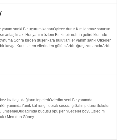
y
 yanım sanki Bir uçurum kenarıÖylece durur Kımıldamaz sanırsın
 anlaşılmazı Her yanım özlem Birikir bir nehrin getirdiklerinde
 boynuma Sonra birden düşer kara bulutlarHer yanım sanki Öfkeden
bir kavga Kurtul elem ellerinden gülüm Artık uğraş zamanıdırArtık
 kızıllaştı dağların tepeleriÖzledim seni Bir yanımda
rBir yanımdaYanık kül rengi toprak sessizliğiSalınıp dururSokulur
uk gülümsemeDudağımda buğusu öpüşlerinGeceler boyuÖzledim
ynak / Memduh Güney