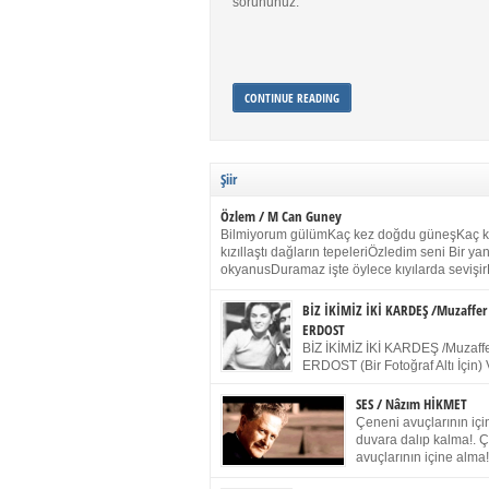
sorununuz.
CONTINUE READING
Şiir
Özlem / M Can Guney
Bilmiyorum gülümKaç kez doğdu güneşKaç 
kızıllaştı dağların tepeleriÖzledim seni Bir y
okyanusDuramaz işte öylece kıyılarda sevişir
yanımdaYanık kül rengi toprak sessizliğiSalın
dururSokulur yalnızlığıma kokun olur Gözleri
BİZ İKİMİZ İKİ KARDEŞ /Muzaffer
buruk gülümsemeDudağımda buğusu
ERDOST
öpüşlerinGeceler boyuÖzledim seni 2004 Ha
BİZ İKİMİZ İKİ KARDEŞ /Muzaffe
Sydney / Toplumsal Kaynak / Memduh Güney
ERDOST (Bir Fotoğraf Altı İçin) 
geleceğiz bir gün, biz ikimiz İki
Duracağız Fotoğrafımızda durduğumuz gibi 
SES / Nâzım HİKMET
ellerimde kelepçe Yüzümde yapay bir gülüş
Çeneni avuçlarının için
(Kelepçeyi yadırgamanın gülüşü belki İlk kez
duvara dalıp kalma!. 
için Sonra alıştım Ve unuttum sonra kelepçeyi
avuçlarının içine alma!
bileklerimde) Senin yüzün İçerde olmanın ve
Pencereye gel! Bak! D
umudun arasında Ve ilk […]