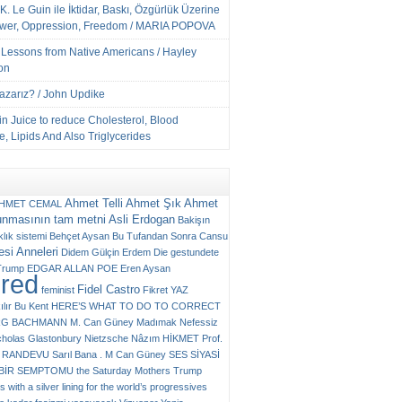
K. Le Guin ile İktidar, Baskı, Özgürlük Üzerine
ower, Oppression, Freedom / MARIA POPOVA
e Lessons from Native Americans / Hayley
on
Yazarız? / John Updike
n Juice to reduce Cholesterol, Blood
, Lipids And Also Triglycerides
Ahmet Telli
Ahmet Şık
Ahmet
HMET CEMAL
unmasının tam metni
Asli Erdogan
Bakişın
klık sistemi
Behçet Aysan
Bu Tufandan Sonra
Cansu
si Anneleri
Didem Gülçin Erdem
Die gestundete
Trump
EDGAR ALLAN POE
Eren Aysan
ured
Fidel Castro
feminist
Fikret YAZ
ılır Bu Kent
HERE’S WHAT TO DO TO CORRECT
RG BACHMANN
M. Can Güney
Madımak
Nefessiz
cholas Glastonbury
Nietzsche
Nâzım HİKMET
Prof.
RANDEVU
Sarıl Bana . M Can Güney
SES
SİYASİ
N BİR SEMPTOMU
the Saturday Mothers
Trump
 with a silver lining for the world’s progressives