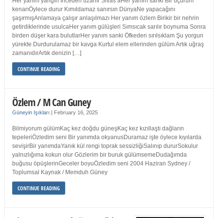
Her yanım yangın İnceden uzanır Sivas’aHer yanım sanki Bir uçurum
kenarıÖylece durur Kımıldamaz sanırsın DünyaNe yapacağını
şaşırmışAnlamaya çalışır anlaşılmazı Her yanım özlem Birikir bir nehrin
getirdiklerinde usulcaHer yanım gülüşleri Sımsıcak sarılır boynuma Sonra
birden düşer kara bulutlarHer yanım sanki Öfkeden sırılsıklam Şu yorgun
yürekte Durdurulamaz bir kavga Kurtul elem ellerinden gülüm Artık uğraş
zamanıdırArtık denizin […]
CONTINUE READING
Özlem / M Can Guney
Güneyin Işıkları
|
February 16, 2025
Bilmiyorum gülümKaç kez doğdu güneşKaç kez kızıllaştı dağların
tepeleriÖzledim seni Bir yanımda okyanusDuramaz işte öylece kıyılarda
sevişirBir yanımdaYanık kül rengi toprak sessizliğiSalınıp dururSokulur
yalnızlığıma kokun olur Gözlerim bir buruk gülümsemeDudağımda
buğusu öpüşlerinGeceler boyuÖzledim seni 2004 Haziran Sydney /
Toplumsal Kaynak / Memduh Güney
CONTINUE READING