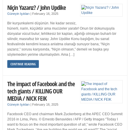
Niçin Yazarız? / John Updike
Güneyin Işıkları
|
February 16, 2025
Bir kurşunkalemi düşünün. Ne kadar sessiz,
hünerli, narin, küçüktür ama mucizeler yaratır! Onun bir dokunuşuyla
dünyalar vücut bulur; tehlikesiz bir kaplan, ağırlığı olmayan buharlı bir
silindir, masrafsız bir saray. John Updike Konu başlığım, bu sanat
festivalinde kendimi kısaca anlatma olanağı sunuyor bana; “Niçin
yazarız,” sorusu karşısında, “Niçin olmasın,” demeli ve başka şey
söylemeden yerime oturmalıydım. Ama […]
CONTINUE READING
The impact of Facebook and the
tech giants / KILLING OUR
MEDIA / NICK FEIK
Güneyin Işıkları
|
February 16, 2025
Facebook CEO and chairman Mark Zuckerberg at the APEC CEO Summit
2016 in Lima, Peru. © Ernesto Benavides / AFP / Getty Images “Today I
want to focus on the most important question of all,” wrote Facebook CEO
Mark Zuckerberg. “Are we building the world we all want?” The “social