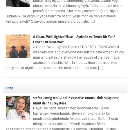
Mutlak tıraş bıçağına sinirlenmiş olacağım. Otların yeşil
olması, denizin mavi olması, gökyüzünün bulutsuz olması,
pekalâ bir meseledir. Kim demiş mesele değildir, diye?
Budalalık! Ya yağmur yağsaydı? Ya otların yeşili mor, ya denizin mavisi
kırmızı olsaydı? Olsaydı o zaman mesele olurdu, işte. […]
A Clean, Well-Lighted Place – Aydınlık ve Temiz Bir Yer /
ERNEST HEMINGWAY
A Clean, Well-Lighted Place / ERNEST HEMINGWAY It
was very late and everyone had left the cafe except an old
man who sat in the shadow the leaves of the tree made
against the electric light. In the day time the street was
dusty, but at night the dew settled the dust and the old man […]
Kitap
Stefan Zweig’ten Gündüz Vassaf’a: Umutsuzluk bulaşıcıdır,
umut da! / Türey Köse
Hayatı ve hatta siyaseti hep edebiyat aracılığıyla
kavramak, yorumlamak isteyen bir okur olarak bu
umutsuzluk günlerinde Avusturyalı yazar Stefan Zweig
düşüyor sık sık aklıma. “Kendi Hayatının Şiirini
Yazanlar”da roman tadında biyografilerle Casanova, Stendhal, Tolstoy’u