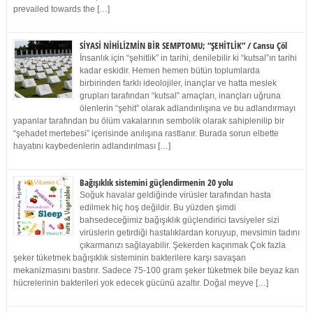
prevailed towards the […]
SİYASİ NİHİLİZMİN BİR SEMPTOMU; “ŞEHİTLİK” / Cansu Çöl
İnsanlık için “şehitlik” in tarihi, denilebilir ki “kutsal”ın tarihi
kadar eskidir. Hemen hemen bütün toplumlarda
birbirinden farklı ideolojiler, inançlar ve hatta meslek
grupları tarafından “kutsal” amaçları, inançları uğruna
ölenlerin “şehit” olarak adlandırılışına ve bu adlandırmayı
yapanlar tarafından bu ölüm vakalarının sembolik olarak sahiplenilip bir
“şehadet mertebesi” içerisinde anılışına rastlanır. Burada sorun elbette
hayatını kaybedenlerin adlandırılması […]
Bağışıklık sistemini güçlendirmenin 20 yolu
Soğuk havalar geldiğinde virüsler tarafından hasta
edilmek hiç hoş değildir. Bu yüzden şimdi
bahsedeceğimiz bağışıklık güçlendirici tavsiyeler sizi
virüslerin getirdiği hastalıklardan koruyup, mevsimin tadını
çıkarmanızı sağlayabilir. Şekerden kaçınmak Çok fazla
şeker tüketmek bağışıklık sisteminin bakterilere karşı savaşan
mekanizmasını bastırır. Sadece 75-100 gram şeker tüketmek bile beyaz kan
hücrelerinin bakterileri yok edecek gücünü azaltır. Doğal meyve […]