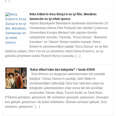
[…]
Reha Erdem’in Koca Dünya’si en iyi film, Menderes
Samancılar en iyi erkek oyuncu
Adana Büyükşehir Belediyesi tarafından düzenlenen 23.
Uluslararası Adana Film Festivali’nde ödüllen Çukurova
Üniversitesi Kongre Merkezi’nde yapılan törenle
sahiplerine sunuldu. Törende, “Koca Dünya”, “Babamın
Kanatları” ve “Albüm” filmleri ödülleri topladı. Reha
Erdem’in yönetmenliğini yaptığı “Koca Dünya” en iyi film
ödülünü alırken, Film-Yön en iyi yönetmen ödülü Reha Erdem’e, en iyi
görüntü yönetmeni ödülü Florent Herry’e sunuldu. […]
‘Bahar ülkesi’nden bize bakıyorlar* / Sevda AYDIN
Sürü filminin en duygusal sahnelerinden biri yandaki
fotoğraf. Yılmaz Güney’in yazdığı, Zeki Ökten’in
yönetmenliğini üstlendiği Sürü’nün setinden çıkan bu
fotoğrafın çekilmesinden yıllar sonra tek tek ayrıldılar
aramızdan Yaman Okay, Tuncel Kurtiz ve Tarık Akan…
#”Ölümü gömdüm, geliyorum. Bir sonbahar günüydü, geliyorum. Güneşler
buz gibiydi, geliyorum. Ve bütün kötülükler. Ölümün armaları gibiydi. Size
anlatırım, geliyorum.” […]