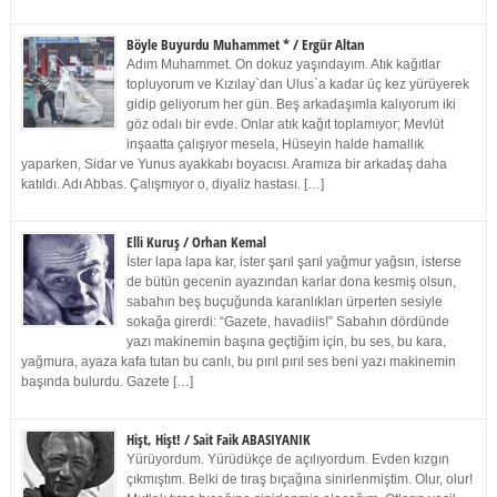
Böyle Buyurdu Muhammet * / Ergür Altan
Adım Muhammet. On dokuz yaşındayım. Atık kağıtlar
topluyorum ve Kızılay`dan Ulus`a kadar üç kez yürüyerek
gidip geliyorum her gün. Beş arkadaşımla kalıyorum iki
göz odalı bir evde. Onlar atık kağıt toplamıyor; Mevlüt
inşaatta çalışıyor mesela, Hüseyin halde hamallık
yaparken, Sidar ve Yunus ayakkabı boyacısı. Aramıza bir arkadaş daha
katıldı. Adı Abbas. Çalışmıyor o, diyaliz hastası. […]
Elli Kuruş / Orhan Kemal
İster lapa lapa kar, ister şarıl şarıl yağmur yağsın, isterse
de bütün gecenin ayazından karlar dona kesmiş olsun,
sabahın beş buçuğunda karanlıkları ürperten sesiyle
sokağa girerdi: “Gazete, havadiis!” Sabahın dördünde
yazı makinemin başına geçtiğim için, bu ses, bu kara,
yağmura, ayaza kafa tutan bu canlı, bu pırıl pırıl ses beni yazı makinemin
başında bulurdu. Gazete […]
Hişt, Hişt! / Sait Faik ABASIYANIK
Yürüyordum. Yürüdükçe de açılıyordum. Evden kızgın
çıkmıştım. Belki de tıraş bıçağına sinirlenmiştim. Olur, olur!