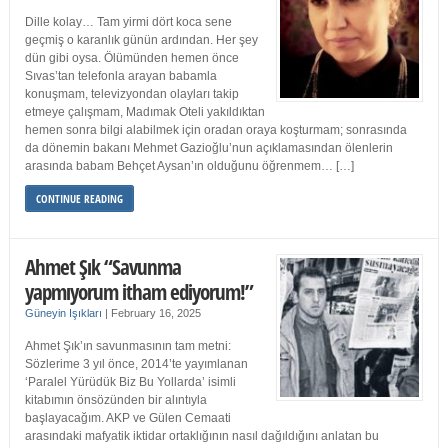
Dille kolay… Tam yirmi dört koca sene
geçmiş o karanlık günün ardından. Her şey
dün gibi oysa. Ölümünden hemen önce
Sıvas’tan telefonla arayan babamla
konuşmam, televizyondan olayları takip
etmeye çalışmam, Madımak Oteli yakıldıktan
hemen sonra bilgi alabilmek için oradan oraya koşturmam; sonrasında
da dönemin bakanı Mehmet Gazioğlu’nun açıklamasından ölenlerin
arasında babam Behçet Aysan’ın olduğunu öğrenmem… […]
CONTINUE READING
Ahmet Şık “Savunma
yapmıyorum itham ediyorum!”
Güneyin Işıkları
|
February 16, 2025
Ahmet Şık’ın savunmasının tam metni:
Sözlerime 3 yıl önce, 2014’te yayımlanan
‘Paralel Yürüdük Biz Bu Yollarda’ isimli
kitabımın önsözünden bir alıntıyla
başlayacağım. AKP ve Gülen Cemaati
arasındaki mafyatik iktidar ortaklığının nasıl dağıldığını anlatan bu