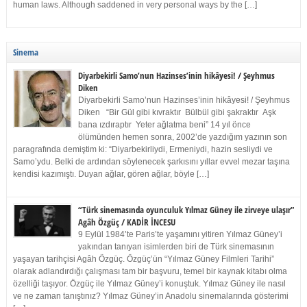
human laws. Although saddened in very personal ways by the […]
Sinema
Diyarbekirli Samo’nun Hazinses’inin hikâyesi! / Şeyhmus
Diken
Diyarbekirli Samo’nun Hazinses’inin hikâyesi! / Şeyhmus
Diken “Bir Gül gibi kıvraktır Bülbül gibi şakraktır Aşk
bana ızdıraptır Yeter ağlatma beni” 14 yıl önce
ölümünden hemen sonra, 2002’de yazdığım yazının son
paragrafında demiştim ki: “Diyarbekirliydi, Ermeniydi, hazin sesliydi ve
Samo’ydu. Belki de ardından söylenecek şarkısını yıllar evvel mezar taşına
kendisi kazımıştı. Duyan ağlar, gören ağlar, böyle […]
“Türk sinemasında oyunculuk Yılmaz Güney ile zirveye ulaşır”
Agâh Özgüç / KADİR İNCESU
9 Eylül 1984’te Paris’te yaşamını yitiren Yılmaz Güney’i
yakından tanıyan isimlerden biri de Türk sinemasının
yaşayan tarihçisi Agâh Özgüç. Özgüç’ün “Yılmaz Güney Filmleri Tarihi”
olarak adlandırdığı çalışması tam bir başvuru, temel bir kaynak kitabı olma
özelliği taşıyor. Özgüç ile Yılmaz Güney’i konuştuk. Yılmaz Güney ile nasıl
ve ne zaman tanıştınız? Yılmaz Güney’in Anadolu sinemalarında gösterimi