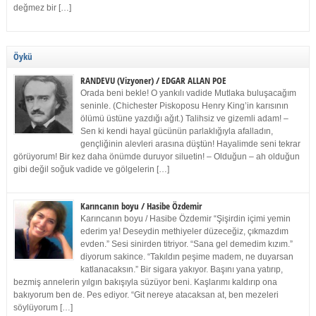
değmez bir […]
Öykü
RANDEVU (Vizyoner) / EDGAR ALLAN POE
Orada beni bekle! O yankılı vadide Mutlaka buluşacağım
seninle. (Chichester Piskoposu Henry King’in karısının
ölümü üstüne yazdığı ağıt.) Talihsiz ve gizemli adam! –
Sen ki kendi hayal gücünün parlaklığıyla afalladın,
gençliğinin alevleri arasına düştün! Hayalimde seni tekrar
görüyorum! Bir kez daha önümde duruyor siluetin! – Olduğun – ah olduğun
gibi değil soğuk vadide ve gölgelerin […]
Karıncanın boyu / Hasibe Özdemir
Karıncanın boyu / Hasibe Özdemir “Şişirdin içimi yemin
ederim ya! Deseydin methiyeler düzeceğiz, çıkmazdım
evden.” Sesi sinirden titriyor. “Sana gel demedim kızım.”
diyorum sakince. “Takıldın peşime madem, ne duyarsan
katlanacaksın.” Bir sigara yakıyor. Başını yana yatırıp,
bezmiş annelerin yılgın bakışıyla süzüyor beni. Kaşlarımı kaldırıp ona
bakıyorum ben de. Pes ediyor. “Git nereye atacaksan at, ben mezeleri
söylüyorum […]