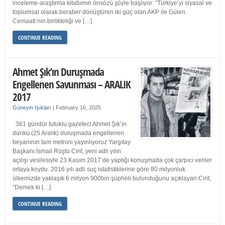
inceleme-araştırma kitabımın önsözü şöyle başlıyor: “Türkiye’yi siyasal ve
toplumsal olarak beraber dönüştüren iki güç olan AKP ile Gülen
Cemaati’nin birlikteliği ve […]
CONTINUE READING
Ahmet Şık’ın Duruşmada
Engellenen Savunması – ARALIK
2017
Güneyin Işıkları
|
February 16, 2025
361 gündür tutuklu gazeteci Ahmet Şık’ın
dünkü (25 Aralık) duruşmada engellenen
beyanının tam metnini yayınlıyoruz Yargıtay
Başkanı İsmail Rüştü Cirit, yeni adli yılın
açılışı vesilesiyle 23 Kasım 2017’de yaptığı konuşmada çok çarpıcı veriler
ortaya koydu. 2016 yılı adli suç istatistiklerine göre 80 milyonluk
ülkemizde yaklaşık 6 milyon 900bin şüpheli bulunduğunu açıklayan Cirit;
“Demek ki […]
CONTINUE READING