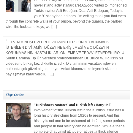
On PEN’s Day of the Imprisoned Writer, Canadian poet,
novelist and activist Margaret Atwood writes to imprisoned
Turkish writer Asli Erdoğan. Dear Asli Erdogan, Today is
your 91st day behind bars. I’m writing to tell you that even
through the concrete walls of your prison, beyond the guards, the barbed
wire, the locks and keys, we […]
D VİTAMİNİ İŞLEVLERİ D VİTAMİNİ HER GÜN MÜ ALINMALI?
İSTENİLEN D VİTAMİNİ DÜZEYİNE ERİŞİLMESİ VE O DÜZEYİN
KORUNMASININ HASTALIKLARI ÖNLEME VE TEDAVİ ETMEDEKİ ROLÜ
South Carolina Tıp Üniversitesi profesörlerinden Dr. Bruce W. Hollis’in bu
videosunu birkaç kez dikkatle izledik. D vitamininin vücuttaki işlevleri
hakkında çok güzel bilgilendiriyor. Anladıklarımızı özetleyerek sizlerle
paylaşmaya karar verdik. […]
Köşe Yazıları
“Turkishness contract” and Turkish left / Barış Ünlü
Involvement of the Turkish left in the Kurdish issue has a
long history stretching from 1920s to present. And this
history is not one to be ashamed of. In fact, some periods
and people in that history can be admired. While either a
complete chauvinist attitude or at best a thick silence