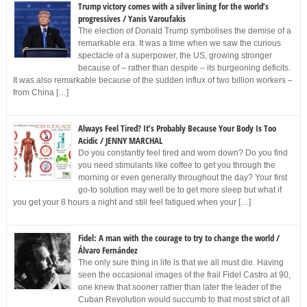
Trump victory comes with a silver lining for the world’s
progressives / Yanis Varoufakis
The election of Donald Trump symbolises the demise of a
remarkable era. It was a time when we saw the curious
spectacle of a superpower, the US, growing stronger
because of – rather than despite – its burgeoning deficits.
It was also remarkable because of the sudden influx of two billion workers –
from China […]
Always Feel Tired? It’s Probably Because Your Body Is Too
Acidic / JENNY MARCHAL
Do you constantly feel tired and worn down? Do you find
you need stimulants like coffee to get you through the
morning or even generally throughout the day? Your first
go-to solution may well be to get more sleep but what if
you get your 8 hours a night and still feel fatigued when your […]
Fidel: A man with the courage to try to change the world /
Álvaro Fernández
The only sure thing in life is that we all must die. Having
seen the occasional images of the frail Fidel Castro at 90,
one knew that sooner rather than later the leader of the
Cuban Revolution would succumb to that most strict of all