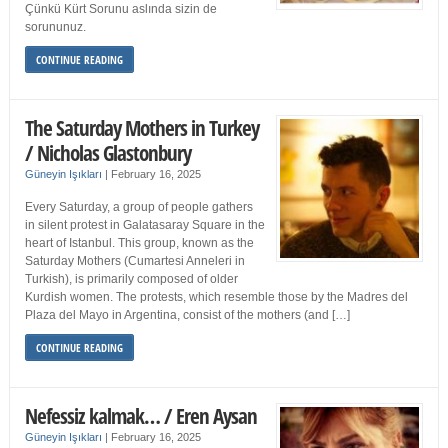
Çünkü Kürt Sorunu aslında sizin de
sorununuz.
CONTINUE READING
The Saturday Mothers in Turkey
/ Nicholas Glastonbury
Güneyin Işıkları
|
February 16, 2025
Every Saturday, a group of people gathers
in silent protest in Galatasaray Square in the
heart of Istanbul. This group, known as the
Saturday Mothers (Cumartesi Anneleri in
Turkish), is primarily composed of older
Kurdish women. The protests, which resemble those by the Madres del
Plaza del Mayo in Argentina, consist of the mothers (and […]
CONTINUE READING
Nefessiz kalmak… / Eren Aysan
Güneyin Işıkları
|
February 16, 2025