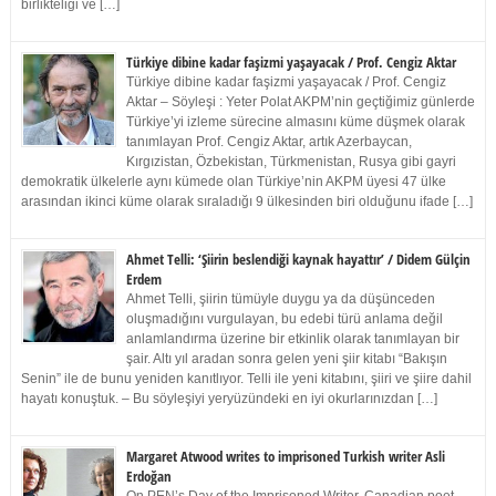
birlikteliği ve […]
Türkiye dibine kadar faşizmi yaşayacak / Prof. Cengiz Aktar
Türkiye dibine kadar faşizmi yaşayacak / Prof. Cengiz
Aktar – Söyleşi : Yeter Polat AKPM’nin geçtiğimiz günlerde
Türkiye’yi izleme sürecine almasını küme düşmek olarak
tanımlayan Prof. Cengiz Aktar, artık Azerbaycan,
Kırgızistan, Özbekistan, Türkmenistan, Rusya gibi gayri
demokratik ülkelerle aynı kümede olan Türkiye’nin AKPM üyesi 47 ülke
arasından ikinci küme olarak sıraladığı 9 ülkesinden biri olduğunu ifade […]
Ahmet Telli: ‘Şiirin beslendiği kaynak hayattır’ / Didem Gülçin
Erdem
Ahmet Telli, şiirin tümüyle duygu ya da düşünceden
oluşmadığını vurgulayan, bu edebi türü anlama değil
anlamlandırma üzerine bir etkinlik olarak tanımlayan bir
şair. Altı yıl aradan sonra gelen yeni şiir kitabı “Bakışın
Senin” ile de bunu yeniden kanıtlıyor. Telli ile yeni kitabını, şiiri ve şiire dahil
hayatı konuştuk. – Bu söyleşiyi yeryüzündeki en iyi okurlarınızdan […]
Margaret Atwood writes to imprisoned Turkish writer Asli
Erdoğan