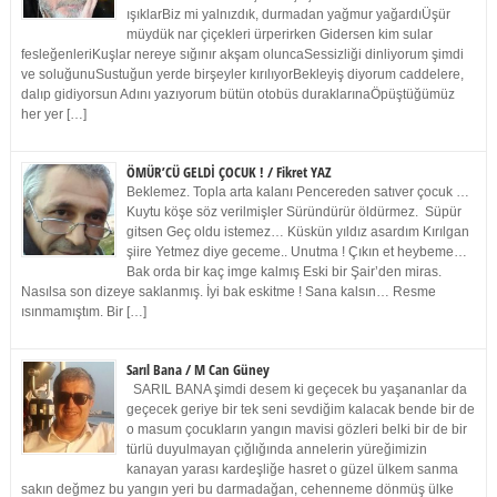
ışıklarBiz mi yalnızdık, durmadan yağmur yağardıÜşür
müydük nar çiçekleri ürperirken Gidersen kim sular
fesleğenleriKuşlar nereye sığınır akşam oluncaSessizliği dinliyorum şimdi
ve soluğunuSustuğun yerde birşeyler kırılıyorBekleyiş diyorum caddelere,
dalıp gidiyorsun Adını yazıyorum bütün otobüs duraklarınaÖpüştüğümüz
her yer […]
ÖMÜR’CÜ GELDİ ÇOCUK ! / Fikret YAZ
Beklemez. Topla arta kalanı Pencereden satıver çocuk …
Kuytu köşe söz verilmişler Süründürür öldürmez. Süpür
gitsen Geç oldu istemez… Küskün yıldız asardım Kırılgan
şiire Yetmez diye geceme.. Unutma ! Çıkın et heybeme…
Bak orda bir kaç imge kalmış Eski bir Şair’den miras.
Nasılsa son dizeye saklanmış. İyi bak eskitme ! Sana kalsın… Resme
ısınmamıştım. Bir […]
Sarıl Bana / M Can Güney
SARIL BANA şimdi desem ki geçecek bu yaşananlar da
geçecek geriye bir tek seni sevdiğim kalacak bende bir de
o masum çocukların yangın mavisi gözleri belki bir de bir
türlü duyulmayan çığlığında annelerin yüreğimizin
kanayan yarası kardeşliğe hasret o güzel ülkem sanma
sakın değmez bu yangın yeri bu darmadağan, cehenneme dönmüş ülke