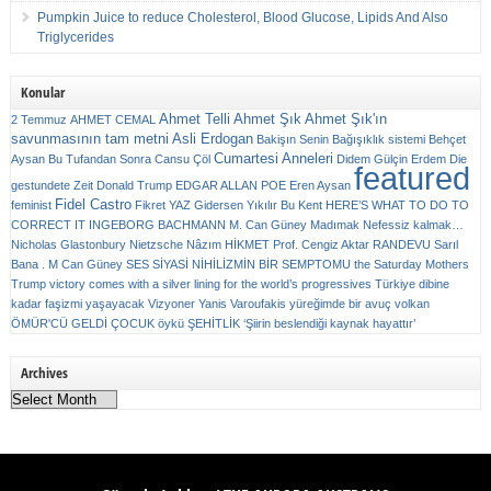
Pumpkin Juice to reduce Cholesterol, Blood Glucose, Lipids And Also
Triglycerides
Konular
Ahmet Telli
Ahmet Şık
Ahmet Şık'ın
2 Temmuz
AHMET CEMAL
savunmasının tam metni
Asli Erdogan
Bakişın Senin
Bağışıklık sistemi
Behçet
Cumartesi Anneleri
Aysan
Bu Tufandan Sonra
Cansu Çöl
Didem Gülçin Erdem
Die
featured
gestundete Zeit
Donald Trump
EDGAR ALLAN POE
Eren Aysan
Fidel Castro
feminist
Fikret YAZ
Gidersen Yıkılır Bu Kent
HERE’S WHAT TO DO TO
CORRECT IT
INGEBORG BACHMANN
M. Can Güney
Madımak
Nefessiz kalmak…
Nicholas Glastonbury
Nietzsche
Nâzım HİKMET
Prof. Cengiz Aktar
RANDEVU
Sarıl
Bana . M Can Güney
SES
SİYASİ NİHİLİZMİN BİR SEMPTOMU
the Saturday Mothers
Trump victory comes with a silver lining for the world’s progressives
Türkiye dibine
kadar faşizmi yaşayacak
Vizyoner
Yanis Varoufakis
yüreğimde bir avuç volkan
ÖMÜR'CÜ GELDİ ÇOCUK
öykü
ŞEHİTLİK
‘Şiirin beslendiği kaynak hayattır’
Archives
Archives