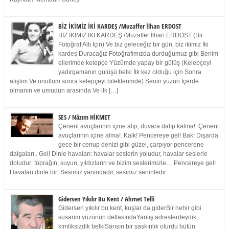
BİZ İKİMİZ İKİ KARDEŞ /Muzaffer İlhan ERDOST
BİZ İKİMİZ İKİ KARDEŞ /Muzaffer İlhan ERDOST (Bir
Fotoğraf Altı İçin) Ve biz geleceğiz bir gün, biz ikimiz İki
kardeş Duracağız Fotoğrafımızda durduğumuz gibi Benim
ellerimde kelepçe Yüzümde yapay bir gülüş (Kelepçeyi
yadırgamanın gülüşü belki İlk kez olduğu için Sonra
alıştım Ve unuttum sonra kelepçeyi bileklerimde) Senin yüzün İçerde
olmanın ve umudun arasında Ve ilk […]
SES / Nâzım HİKMET
Çeneni avuçlarının içine alıp, duvara dalıp kalma!. Çeneni
avuçlarının içine alma!. Kalk! Pencereye gel! Bak! Dışarda
gece bir cenup denizi gibi güzel, çarpıyor pencerene
dalgaları.. Gel! Dinle havaları: havalar seslerin yoludur, havalar seslerle
doludur: toprağın, suyun, yıldızların ve bizim seslerimizle… Pencereye gel!
Havaları dinle bir: Sesimiz yanındadır, sesimiz seninledir…
Gidersen Yıkılır Bu Kent / Ahmet Telli
Gidersen yıkılır bu kent, kuşlar da giderBir nehir gibi
susarım yüzünün deltasındaYanlış adreslerdeydik,
kimliksizdik belkiSarışın bir şaşkınlık olurdu bütün