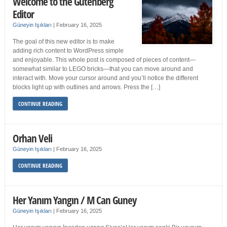
Welcome to the Gutenberg
Editor
Güneyin Işıkları
|
February 16, 2025
The goal of this new editor is to make
adding rich content to WordPress simple
and enjoyable. This whole post is composed of pieces of content—
somewhat similar to LEGO bricks—that you can move around and
interact with. Move your cursor around and you’ll notice the different
blocks light up with outlines and arrows. Press the […]
CONTINUE READING
Orhan Veli
Güneyin Işıkları
|
February 16, 2025
CONTINUE READING
Her Yanım Yangın / M Can Guney
Güneyin Işıkları
|
February 16, 2025