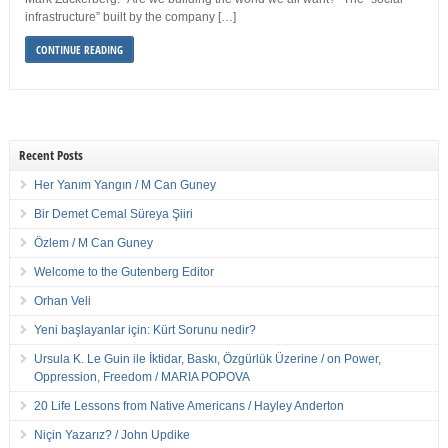
infrastructure” built by the company […]
CONTINUE READING
Recent Posts
Her Yanım Yangın / M Can Guney
Bir Demet Cemal Süreya Şiiri
Özlem / M Can Guney
Welcome to the Gutenberg Editor
Orhan Veli
Yeni başlayanlar için: Kürt Sorunu nedir?
Ursula K. Le Guin ile İktidar, Baskı, Özgürlük Üzerine / on Power,
Oppression, Freedom / MARIA POPOVA
20 Life Lessons from Native Americans / Hayley Anderton
Niçin Yazarız? / John Updike