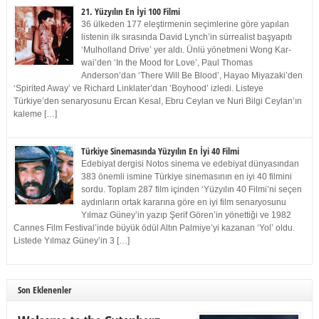
21. Yüzyılın En İyi 100 Filmi
36 ülkeden 177 eleştirmenin seçimlerine göre yapılan
listenin ilk sırasında David Lynch’in sürrealist başyapıtı
‘Mulholland Drive’ yer aldı. Ünlü yönetmeni Wong Kar-
wai’den ‘In the Mood for Love’, Paul Thomas
Anderson’dan ‘There Will Be Blood’, Hayao Miyazaki’den
‘Spirited Away’ ve Richard Linklater’dan ‘Boyhood’ izledi. Listeye
Türkiye’den senaryosunu Ercan Kesal, Ebru Ceylan ve Nuri Bilgi Ceylan’ın
kaleme […]
Türkiye Sinemasında Yüzyılın En İyi 40 Filmi
Edebiyat dergisi Notos sinema ve edebiyat dünyasından
383 önemli ismine Türkiye sinemasının en iyi 40 filmini
sordu. Toplam 287 film içinden ‘Yüzyılın 40 Filmi’ni seçen
aydınların ortak kararına göre en iyi film senaryosunu
Yılmaz Güney’in yazıp Şerif Gören’in yönettiği ve 1982
Cannes Film Festival’inde büyük ödül Altın Palmiye’yi kazanan ‘Yol’ oldu.
Listede Yılmaz Güney’in 3 […]
Son Eklenenler