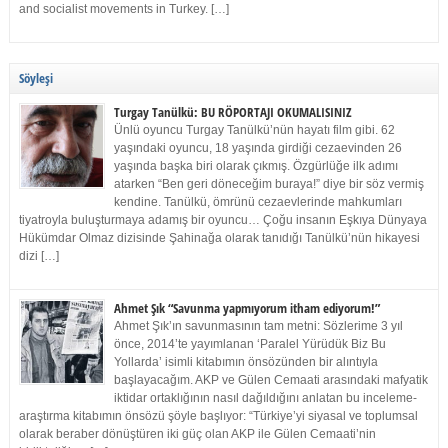
and socialist movements in Turkey. […]
Söyleşi
Turgay Tanülkü: BU RÖPORTAJI OKUMALISINIZ
Ünlü oyuncu Turgay Tanülkü’nün hayatı film gibi. 62
yaşındaki oyuncu, 18 yaşında girdiği cezaevinden 26
yaşında başka biri olarak çıkmış. Özgürlüğe ilk adımı
atarken “Ben geri döneceğim buraya!” diye bir söz vermiş
kendine. Tanülkü, ömrünü cezaevlerinde mahkumları
tiyatroyla buluşturmaya adamış bir oyuncu… Çoğu insanın Eşkıya Dünyaya
Hükümdar Olmaz dizisinde Şahinağa olarak tanıdığı Tanülkü’nün hikayesi
dizi […]
Ahmet Şık “Savunma yapmıyorum itham ediyorum!”
Ahmet Şık’ın savunmasının tam metni: Sözlerime 3 yıl
önce, 2014’te yayımlanan ‘Paralel Yürüdük Biz Bu
Yollarda’ isimli kitabımın önsözünden bir alıntıyla
başlayacağım. AKP ve Gülen Cemaati arasındaki mafyatik
iktidar ortaklığının nasıl dağıldığını anlatan bu inceleme-
araştırma kitabımın önsözü şöyle başlıyor: “Türkiye’yi siyasal ve toplumsal
olarak beraber dönüştüren iki güç olan AKP ile Gülen Cemaati’nin