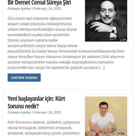
Bir Demet Cemal Süreya Şiiri
Güneyin Işıkları
|
February 16, 2025
GÜLGülün tam ortasında ağlıyorumHer
akşam sokak ortasında öldükçeÖnümü
arkamı bilmiyorumAzaldığını duyup duyup
karanlıktaBeni ayakta tutan gözlerinin
Ellerini alıyorum sabaha kadar
seviyorumEllerin beyaz tekrar beyaz tekrar
beyazEllerinin bu kadar beyaz olmasından korkuyorumİstasyonda tiren
oluyor birazBen bazan istasyonu bulamayan bir adamım Gülü alıyorum
yüzüme sürüyorumHer nasılsa sokağa düşmüşKolumu kanadımı
kırıyorumBir kan oluyor bir kıyamet bir çalgıVe zurnanın […]
CONTINUE READING
Yeni başlayanlar için: Kürt
Sorunu nedir?
Güneyin Işıkları
|
February 16, 2025
Kürt Sorununu silahsız, şiddetsiz, çatışmasız
oturup konuşarak, birbirimizi anlayarak,
anlatarak, anlaşarak barış içinde çözmeliyiz.