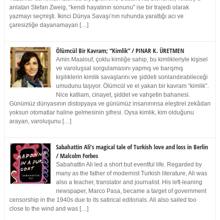
anlatan Stefan Zweig, “kendi hayatının sonunu” ise bir trajedi olarak
yazmayı seçmişti. İkinci Dünya Savaşı’nın ruhunda yarattığı acı ve
çaresizliğe dayanamayan […]
Ölümcül Bir Kavram; “Kimlik” / PINAR K. ÜRETMEN
Amin Maalouf, çoklu kimliğe sahip, bu kimlikleriyle kişisel
ve varoluşsal sorgulamasını yapmış ve barışmış
kişiliklerin kimlik savaşlarını ve şiddeti sonlandırabileceği
umudunu taşıyor. Ölümcül ve el yakan bir kavram “kimlik”.
Nice katliam, cinayet, şiddet ve vahşetin bahanesi.
Günümüz dünyasının distopyaya ve günümüz insanınınsa eleştirel zekâdan
yoksun otomatlar haline gelmesinin şifresi. Oysa kimlik, kim olduğunu
arayan, varoluşunu […]
Sabahattin Ali’s magical tale of Turkish love and loss in Berlin
/ Malcolm Forbes
Sabahattin Ali led a short but eventful life. Regarded by
many as the father of modernist Turkish literature, Ali was
also a teacher, translator and journalist. His left-leaning
newspaper, Marco Pasa, became a target of government
censorship in the 1940s due to its satirical editorials. Ali also sailed too
close to the wind and was […]