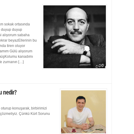
m sokak ortasında
ı duyup duyup
ini alıyorum sabaha
ekrar beyazEllerinin bu
da tiren oluyor
damım Gülü alıyorum
müşKolumu kanadımı
Ve zurnanın […]
u nedir?
 oturup konuşarak, birbirimizi
e çözmeliyiz. Çünkü Kürt Sorunu