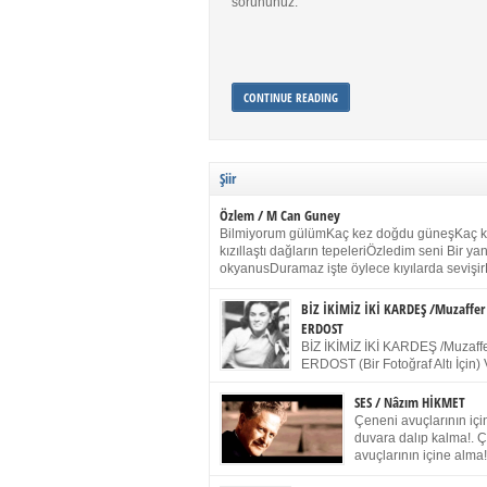
sorununuz.
CONTINUE READING
Şiir
Özlem / M Can Guney
Bilmiyorum gülümKaç kez doğdu güneşKaç 
kızıllaştı dağların tepeleriÖzledim seni Bir y
okyanusDuramaz işte öylece kıyılarda sevişir
yanımdaYanık kül rengi toprak sessizliğiSalın
dururSokulur yalnızlığıma kokun olur Gözleri
BİZ İKİMİZ İKİ KARDEŞ /Muzaffer
buruk gülümsemeDudağımda buğusu
ERDOST
öpüşlerinGeceler boyuÖzledim seni 2004 Ha
BİZ İKİMİZ İKİ KARDEŞ /Muzaffe
Sydney / Toplumsal Kaynak / Memduh Güney
ERDOST (Bir Fotoğraf Altı İçin) 
geleceğiz bir gün, biz ikimiz İki
Duracağız Fotoğrafımızda durduğumuz gibi 
SES / Nâzım HİKMET
ellerimde kelepçe Yüzümde yapay bir gülüş
Çeneni avuçlarının için
(Kelepçeyi yadırgamanın gülüşü belki İlk kez
duvara dalıp kalma!. 
için Sonra alıştım Ve unuttum sonra kelepçeyi
avuçlarının içine alma!
bileklerimde) Senin yüzün İçerde olmanın ve
Pencereye gel! Bak! D
umudun arasında Ve ilk […]