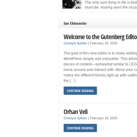
more sleep but what if you get your 8 hours a
The only sure thing in life is tha
and still feel fatigued when your […]
must die. Having seen the occa
images of the frail Fidel Castro 
one knew that sooner rather than later the lea
the Cuban Revolution would succumb to that
Son Eklenenler
strict of all human laws. Although saddened i
personal ways by the […]
Welcome to the Gutenberg Edito
Güneyin Işıkları
|
February 16, 2025
The goal of this new editor is to make adding
WordPress simple and enjoyable. This whol
pieces of content—somewhat similar to LEG
move around and interact with. Move your cu
notice the different blocks light up with outl
the […]
CONTINUE READING
Orhan Veli
Güneyin Işıkları
|
February 16, 2025
CONTINUE READING