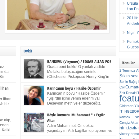
Ursula 
/ on P
20 Lif
Andert
Niçin 
Pumpki
Glucose
Öykü
RANDEVU (Vizyoner) / EDGAR ALLAN POE
Konular
kez
Orada beni bekle! O yankılı vadide
2 Temmuz
A
anımda
Mutlaka buluşacağım seninle.
Şık'ın sav
Bir
(Chichester Piskoposu Henry King’in
ıp
karısının ölümü üstüne yazdığı ağıt.)
Senin
Bağışı
m bir
Talihsiz ve gizemli adam! – Sen ki kendi hayal
Cumarte
Çöl
 İlhan
Karıncanın boyu / Hasibe Özdemir
gücünün parlaklığıyla afalladın, gençliğinin alevleri
Zeit
Donald 
Karıncanın boyu / Hasibe Özdemir
feat
ziran
arasına düştün! Hayalimde seni tekrar görüyorum!
“Şişirdin içimi yemin ederim ya!
r İlhan
Bir kez daha önümde duruyor siluetin! – Olduğun –
Deseydin methiyeler düzeceğiz,
Ve biz
Gidersen Yık
ah olduğun gibi değil soğuk vadide ve gölgelerin […]
çıkmazdım evden.” Sesi sinirden
 kardeş
IT
INGEBO
titriyor. “Sana gel demedim kızım.” diyorum sakince.
Benim
Böyle Buyurdu Muhammet * / Ergür
kalmak…
Ni
“Takıldın peşime madem, ne duyarsan
Altan
e alıp,
Cengiz Aktar
katlanacaksın.” Bir sigara yakıyor. Başını yana yatırıp,
 olduğu
Çeneni
Adım Muhammet. On dokuz
bezmiş annelerin yılgın bakışıyla süzüyor beni.
NİHİLİZMİ
. Kalk!
yaşındayım. Atık kağıtlar topluyorum ve
Kaşlarımı kaldırıp ona bakıyorum ben de. Pes ediyor.
victory comes
ışarda
Kızılay`dan Ulus`a kadar üç kez
“Git nereye atacaksan at, ben mezeleri söylüyorum