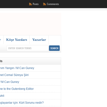
Posts
Comments
r
Köşe Yazıları
Yazarlar
ts
nım Yangın / M Can Guney
met Cemal Süreya Şiiri
/ M Can Guney
e to the Gutenberg Editor
Veli
şlayanlar için: Kürt Sorunu nedir?