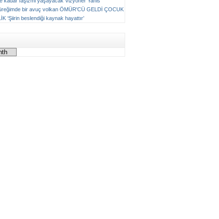
ne kadar faşizmi yaşayacak
Vizyoner
Yanis
üreğimde bir avuç volkan
ÖMÜR'CÜ GELDİ ÇOCUK
LİK
‘Şiirin beslendiği kaynak hayattır’