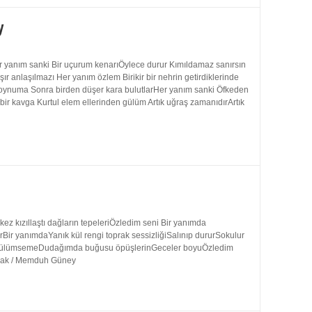
y
 yanım sanki Bir uçurum kenarıÖylece durur Kımıldamaz sanırsın
 anlaşılmazı Her yanım özlem Birikir bir nehrin getirdiklerinde
 boynuma Sonra birden düşer kara bulutlarHer yanım sanki Öfkeden
bir kavga Kurtul elem ellerinden gülüm Artık uğraş zamanıdırArtık
 kızıllaştı dağların tepeleriÖzledim seni Bir yanımda
rBir yanımdaYanık kül rengi toprak sessizliğiSalınıp dururSokulur
uk gülümsemeDudağımda buğusu öpüşlerinGeceler boyuÖzledim
ynak / Memduh Güney