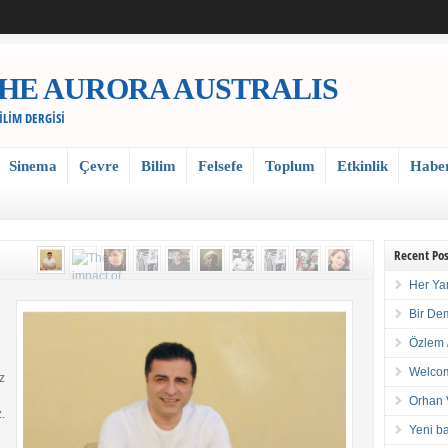
 / THE AURORA AUSTRALIS
BİLİM DERGİSİ
Sinema
Çevre
Bilim
Felsefe
Toplum
Etkinlik
Habe
Recent Pos
Her Ya
Bir De
Özlem 
Welcom
z
Orhan 
.
Yeni ba