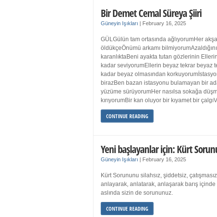
Bir Demet Cemal Süreya Şiiri
Güneyin Işıkları
|
February 16, 2025
GÜLGülün tam ortasında ağlıyorumHer akşa
öldükçeÖnümü arkamı bilmiyorumAzaldığın
karanlıktaBeni ayakta tutan gözlerinin Eller
kadar seviyorumEllerin beyaz tekrar beyaz t
kadar beyaz olmasından korkuyorumİstasyon
birazBen bazan istasyonu bulamayan bir a
yüzüme sürüyorumHer nasılsa sokağa düş
kırıyorumBir kan oluyor bir kıyamet bir çalgı
CONTINUE READING
Yeni başlayanlar için: Kürt Sorun
Güneyin Işıkları
|
February 16, 2025
Kürt Sorununu silahsız, şiddetsiz, çatışmasız
anlayarak, anlatarak, anlaşarak barış içind
aslında sizin de sorununuz.
CONTINUE READING