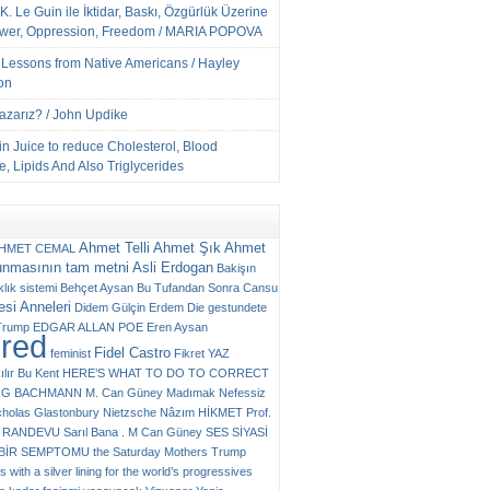
K. Le Guin ile İktidar, Baskı, Özgürlük Üzerine
ower, Oppression, Freedom / MARIA POPOVA
e Lessons from Native Americans / Hayley
on
Yazarız? / John Updike
n Juice to reduce Cholesterol, Blood
, Lipids And Also Triglycerides
Ahmet Telli
Ahmet Şık
Ahmet
HMET CEMAL
unmasının tam metni
Asli Erdogan
Bakişın
klık sistemi
Behçet Aysan
Bu Tufandan Sonra
Cansu
si Anneleri
Didem Gülçin Erdem
Die gestundete
Trump
EDGAR ALLAN POE
Eren Aysan
ured
Fidel Castro
feminist
Fikret YAZ
ılır Bu Kent
HERE’S WHAT TO DO TO CORRECT
RG BACHMANN
M. Can Güney
Madımak
Nefessiz
cholas Glastonbury
Nietzsche
Nâzım HİKMET
Prof.
RANDEVU
Sarıl Bana . M Can Güney
SES
SİYASİ
N BİR SEMPTOMU
the Saturday Mothers
Trump
 with a silver lining for the world’s progressives