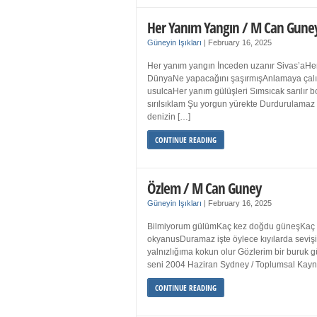
Her Yanım Yangın / M Can Gune
Güneyin Işıkları
|
February 16, 2025
Her yanım yangın İnceden uzanır Sivas’aHer
DünyaNe yapacağını şaşırmışAnlamaya çalışır
usulcaHer yanım gülüşleri Sımsıcak sarılır
sırılsıklam Şu yorgun yürekte Durdurulamaz 
denizin […]
CONTINUE READING
Özlem / M Can Guney
Güneyin Işıkları
|
February 16, 2025
Bilmiyorum gülümKaç kez doğdu güneşKaç kez
okyanusDuramaz işte öylece kıyılarda sevişi
yalnızlığıma kokun olur Gözlerim bir bur
seni 2004 Haziran Sydney / Toplumsal Ka
CONTINUE READING