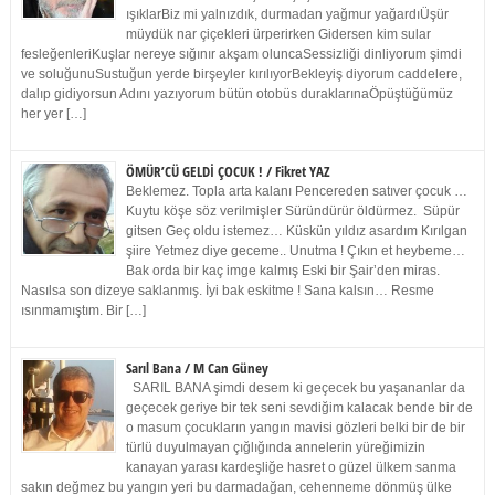
ışıklarBiz mi yalnızdık, durmadan yağmur yağardıÜşür
müydük nar çiçekleri ürperirken Gidersen kim sular
fesleğenleriKuşlar nereye sığınır akşam oluncaSessizliği dinliyorum şimdi
ve soluğunuSustuğun yerde birşeyler kırılıyorBekleyiş diyorum caddelere,
dalıp gidiyorsun Adını yazıyorum bütün otobüs duraklarınaÖpüştüğümüz
her yer […]
ÖMÜR’CÜ GELDİ ÇOCUK ! / Fikret YAZ
Beklemez. Topla arta kalanı Pencereden satıver çocuk …
Kuytu köşe söz verilmişler Süründürür öldürmez. Süpür
gitsen Geç oldu istemez… Küskün yıldız asardım Kırılgan
şiire Yetmez diye geceme.. Unutma ! Çıkın et heybeme…
Bak orda bir kaç imge kalmış Eski bir Şair’den miras.
Nasılsa son dizeye saklanmış. İyi bak eskitme ! Sana kalsın… Resme
ısınmamıştım. Bir […]
Sarıl Bana / M Can Güney
SARIL BANA şimdi desem ki geçecek bu yaşananlar da
geçecek geriye bir tek seni sevdiğim kalacak bende bir de
o masum çocukların yangın mavisi gözleri belki bir de bir
türlü duyulmayan çığlığında annelerin yüreğimizin
kanayan yarası kardeşliğe hasret o güzel ülkem sanma
sakın değmez bu yangın yeri bu darmadağan, cehenneme dönmüş ülke