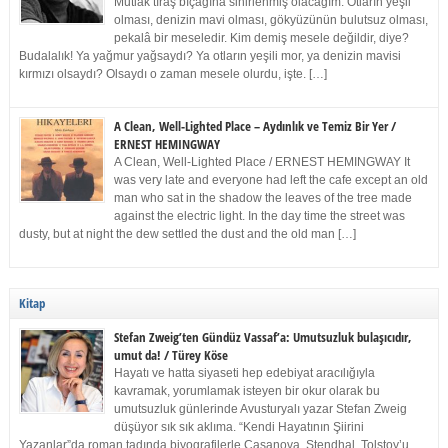
Mutlak tıraş bıçağına sinirlenmiş olacağım. Otların yeşil
olması, denizin mavi olması, gökyüzünün bulutsuz olması,
pekalâ bir meseledir. Kim demiş mesele değildir, diye?
Budalalık! Ya yağmur yağsaydı? Ya otların yeşili mor, ya denizin mavisi
kırmızı olsaydı? Olsaydı o zaman mesele olurdu, işte. […]
A Clean, Well-Lighted Place – Aydınlık ve Temiz Bir Yer /
ERNEST HEMINGWAY
A Clean, Well-Lighted Place / ERNEST HEMINGWAY It
was very late and everyone had left the cafe except an old
man who sat in the shadow the leaves of the tree made
against the electric light. In the day time the street was
dusty, but at night the dew settled the dust and the old man […]
Kitap
Stefan Zweig’ten Gündüz Vassaf’a: Umutsuzluk bulaşıcıdır,
umut da! / Türey Köse
Hayatı ve hatta siyaseti hep edebiyat aracılığıyla
kavramak, yorumlamak isteyen bir okur olarak bu
umutsuzluk günlerinde Avusturyalı yazar Stefan Zweig
düşüyor sık sık aklıma. “Kendi Hayatının Şiirini
Yazanlar”da roman tadında biyografilerle Casanova, Stendhal, Tolstoy’u