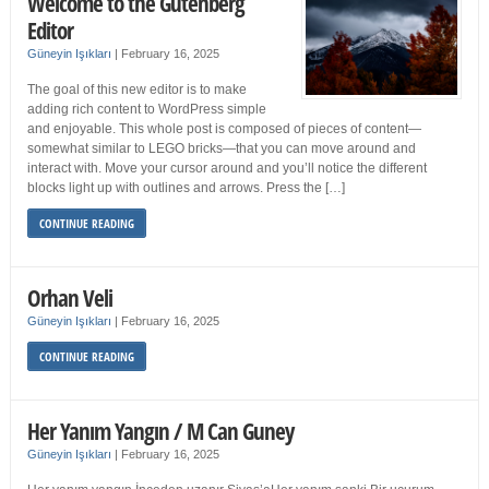
Welcome to the Gutenberg
Editor
Güneyin Işıkları
|
February 16, 2025
The goal of this new editor is to make
adding rich content to WordPress simple
and enjoyable. This whole post is composed of pieces of content—
somewhat similar to LEGO bricks—that you can move around and
interact with. Move your cursor around and you’ll notice the different
blocks light up with outlines and arrows. Press the […]
CONTINUE READING
Orhan Veli
Güneyin Işıkları
|
February 16, 2025
CONTINUE READING
Her Yanım Yangın / M Can Guney
Güneyin Işıkları
|
February 16, 2025