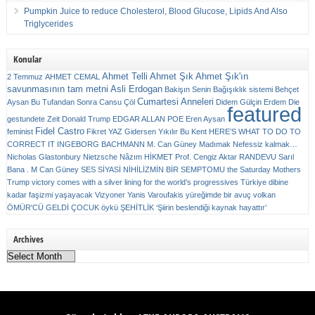
Pumpkin Juice to reduce Cholesterol, Blood Glucose, Lipids And Also
Triglycerides
Konular
Ahmet Telli
Ahmet Şık
Ahmet Şık'ın
2 Temmuz
AHMET CEMAL
savunmasının tam metni
Asli Erdogan
Bakişın Senin
Bağışıklık sistemi
Behçet
Cumartesi Anneleri
Aysan
Bu Tufandan Sonra
Cansu Çöl
Didem Gülçin Erdem
Die
featured
gestundete Zeit
Donald Trump
EDGAR ALLAN POE
Eren Aysan
Fidel Castro
feminist
Fikret YAZ
Gidersen Yıkılır Bu Kent
HERE’S WHAT TO DO TO
CORRECT IT
INGEBORG BACHMANN
M. Can Güney
Madımak
Nefessiz kalmak…
Nicholas Glastonbury
Nietzsche
Nâzım HİKMET
Prof. Cengiz Aktar
RANDEVU
Sarıl
Bana . M Can Güney
SES
SİYASİ NİHİLİZMİN BİR SEMPTOMU
the Saturday Mothers
Trump victory comes with a silver lining for the world’s progressives
Türkiye dibine
kadar faşizmi yaşayacak
Vizyoner
Yanis Varoufakis
yüreğimde bir avuç volkan
ÖMÜR'CÜ GELDİ ÇOCUK
öykü
ŞEHİTLİK
‘Şiirin beslendiği kaynak hayattır’
Archives
Archives