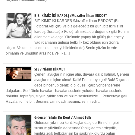
BİZ İKİMİZ İKİ KARDEŞ /Muzaffer İlhan ERDOST
BİZ İKİMİZ İKİ KARDEŞ /Muzaffer İlhan ERDOST (Bir
Fotoğraf Altı İçin) Ve biz geleceğiz bir gün, biz ikimiz İki
kardeş Duracağız Fotoğrafımızda durduğumuz gibi Benim
ellerimde kelepçe Yüzümde yapay bir gülüş (Kelepçeyi
yadırgamanın gülüşü belki İlk kez olduğu için Sonra
alıştım Ve unuttum sonra kelepçeyi bileklerimde) Senin yüzün İçerde
olmanın ve umudun arasında Ve ilk […]
SES / Nâzım HİKMET
Çeneni avuçlarının içine alıp, duvara dalıp kalma!. Çeneni
avuçlarının içine alma!. Kalk! Pencereye gel! Bak! Dışarda
gece bir cenup denizi gibi güzel, çarpıyor pencerene
dalgaları.. Gel! Dinle havaları: havalar seslerin yoludur, havalar seslerle
doludur: toprağın, suyun, yıldızların ve bizim seslerimizle… Pencereye gel!
Havaları dinle bir: Sesimiz yanındadır, sesimiz seninledir…
Gidersen Yıkılır Bu Kent / Ahmet Telli
Gidersen yıkılır bu kent, kuşlar da giderBir nehir gibi
susarım yüzünün deltasındaYanlış adreslerdeydik,
kimliksizdik belkiSarışın bir şaşkınlık olurdu bütün