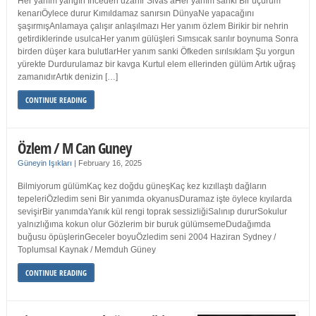
Her yanım yangın İnceden uzanır Sivas’aHer yanım sanki Bir uçurum
kenarıÖylece durur Kımıldamaz sanırsın DünyaNe yapacağını
şaşırmışAnlamaya çalışır anlaşılmazı Her yanım özlem Birikir bir nehrin
getirdiklerinde usulcaHer yanım gülüşleri Sımsıcak sarılır boynuma Sonra
birden düşer kara bulutlarHer yanım sanki Öfkeden sırılsıklam Şu yorgun
yürekte Durdurulamaz bir kavga Kurtul elem ellerinden gülüm Artık uğraş
zamanıdırArtık denizin […]
CONTINUE READING
Özlem / M Can Guney
Güneyin Işıkları
|
February 16, 2025
Bilmiyorum gülümKaç kez doğdu güneşKaç kez kızıllaştı dağların
tepeleriÖzledim seni Bir yanımda okyanusDuramaz işte öylece kıyılarda
sevişirBir yanımdaYanık kül rengi toprak sessizliğiSalınıp dururSokulur
yalnızlığıma kokun olur Gözlerim bir buruk gülümsemeDudağımda
buğusu öpüşlerinGeceler boyuÖzledim seni 2004 Haziran Sydney /
Toplumsal Kaynak / Memduh Güney
CONTINUE READING