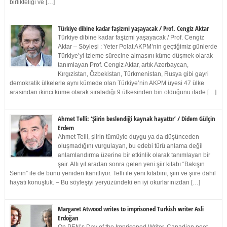
birlikteliği ve […]
Türkiye dibine kadar faşizmi yaşayacak / Prof. Cengiz Aktar
Türkiye dibine kadar faşizmi yaşayacak / Prof. Cengiz
Aktar – Söyleşi : Yeter Polat AKPM’nin geçtiğimiz günlerde
Türkiye’yi izleme sürecine almasını küme düşmek olarak
tanımlayan Prof. Cengiz Aktar, artık Azerbaycan,
Kırgızistan, Özbekistan, Türkmenistan, Rusya gibi gayri
demokratik ülkelerle aynı kümede olan Türkiye’nin AKPM üyesi 47 ülke
arasından ikinci küme olarak sıraladığı 9 ülkesinden biri olduğunu ifade […]
Ahmet Telli: ‘Şiirin beslendiği kaynak hayattır’ / Didem Gülçin
Erdem
Ahmet Telli, şiirin tümüyle duygu ya da düşünceden
oluşmadığını vurgulayan, bu edebi türü anlama değil
anlamlandırma üzerine bir etkinlik olarak tanımlayan bir
şair. Altı yıl aradan sonra gelen yeni şiir kitabı “Bakışın
Senin” ile de bunu yeniden kanıtlıyor. Telli ile yeni kitabını, şiiri ve şiire dahil
hayatı konuştuk. – Bu söyleşiyi yeryüzündeki en iyi okurlarınızdan […]
Margaret Atwood writes to imprisoned Turkish writer Asli
Erdoğan