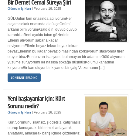
Bir Demet Cemal Süreya Şiiri
Güneyin Işıkları
|
February 16, 2025
GÜLGülün tam ortasında ağlıyorumHer
akşam sokak ortasında öldükçeÖnümü
arkamı bilmiyorumAzaldığını duyup duyup
karanlıktaBeni ayakta tutan gözlerinin
Ellerini alıyorum sabaha kadar
seviyorumEllerin beyaz tekrar beyaz tekrar
beyazEllerinin bu kadar beyaz olmasından korkuyorumİstasyonda tiren
oluyor birazBen bazan istasyonu bulamayan bir adamım Gülü alıyorum
yüzüme sürüyorumHer nasılsa sokağa düşmüşKolumu kanadımı
kırıyorumBir kan oluyor bir kıyamet bir çalgıVe zurnanın […]
CONTINUE READING
Yeni başlayanlar için: Kürt
Sorunu nedir?
Güneyin Işıkları
|
February 16, 2025
Kürt Sorununu silahsız, şiddetsiz, çatışmasız
oturup konuşarak, birbirimizi anlayarak,
anlatarak, anlaşarak barış içinde çözmeliyiz.