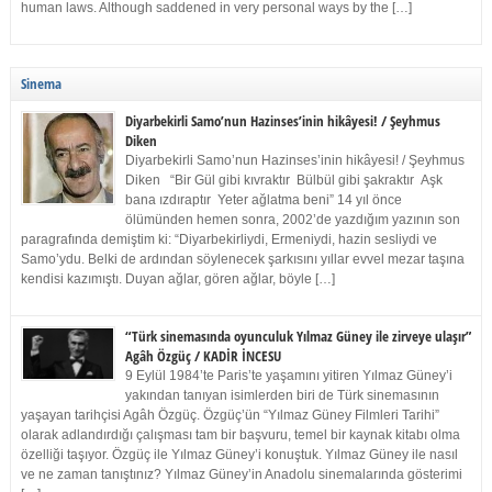
human laws. Although saddened in very personal ways by the […]
Sinema
Diyarbekirli Samo’nun Hazinses’inin hikâyesi! / Şeyhmus
Diken
Diyarbekirli Samo’nun Hazinses’inin hikâyesi! / Şeyhmus
Diken “Bir Gül gibi kıvraktır Bülbül gibi şakraktır Aşk
bana ızdıraptır Yeter ağlatma beni” 14 yıl önce
ölümünden hemen sonra, 2002’de yazdığım yazının son
paragrafında demiştim ki: “Diyarbekirliydi, Ermeniydi, hazin sesliydi ve
Samo’ydu. Belki de ardından söylenecek şarkısını yıllar evvel mezar taşına
kendisi kazımıştı. Duyan ağlar, gören ağlar, böyle […]
“Türk sinemasında oyunculuk Yılmaz Güney ile zirveye ulaşır”
Agâh Özgüç / KADİR İNCESU
9 Eylül 1984’te Paris’te yaşamını yitiren Yılmaz Güney’i
yakından tanıyan isimlerden biri de Türk sinemasının
yaşayan tarihçisi Agâh Özgüç. Özgüç’ün “Yılmaz Güney Filmleri Tarihi”
olarak adlandırdığı çalışması tam bir başvuru, temel bir kaynak kitabı olma
özelliği taşıyor. Özgüç ile Yılmaz Güney’i konuştuk. Yılmaz Güney ile nasıl
ve ne zaman tanıştınız? Yılmaz Güney’in Anadolu sinemalarında gösterimi