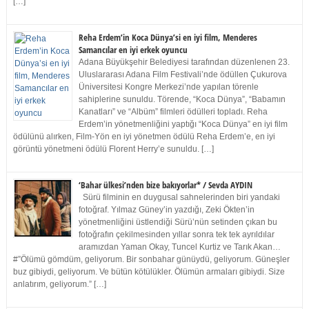
[…]
Reha Erdem’in Koca Dünya’si en iyi film, Menderes
Samancılar en iyi erkek oyuncu
Adana Büyükşehir Belediyesi tarafından düzenlenen 23.
Uluslararası Adana Film Festivali’nde ödüllen Çukurova
Üniversitesi Kongre Merkezi’nde yapılan törenle
sahiplerine sunuldu. Törende, “Koca Dünya”, “Babamın
Kanatları” ve “Albüm” filmleri ödülleri topladı. Reha
Erdem’in yönetmenliğini yaptığı “Koca Dünya” en iyi film
ödülünü alırken, Film-Yön en iyi yönetmen ödülü Reha Erdem’e, en iyi
görüntü yönetmeni ödülü Florent Herry’e sunuldu. […]
‘Bahar ülkesi’nden bize bakıyorlar* / Sevda AYDIN
Sürü filminin en duygusal sahnelerinden biri yandaki
fotoğraf. Yılmaz Güney’in yazdığı, Zeki Ökten’in
yönetmenliğini üstlendiği Sürü’nün setinden çıkan bu
fotoğrafın çekilmesinden yıllar sonra tek tek ayrıldılar
aramızdan Yaman Okay, Tuncel Kurtiz ve Tarık Akan…
#”Ölümü gömdüm, geliyorum. Bir sonbahar günüydü, geliyorum. Güneşler
buz gibiydi, geliyorum. Ve bütün kötülükler. Ölümün armaları gibiydi. Size
anlatırım, geliyorum.” […]