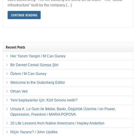
infrastructure” built by the company […]
CONTINUE READING
Recent Posts
Her Yanım Yangın / M Can Guney
Bir Demet Cemal Süreya Şiiri
Özlem / M Can Guney
Welcome to the Gutenberg Editor
Orhan Veli
Yeni başlayanlar için: Kürt Sorunu nedir?
Ursula K. Le Guin ile İktidar, Baskı, Özgürlük Üzerine / on Power,
Oppression, Freedom / MARIA POPOVA
20 Life Lessons from Native Americans / Hayley Anderton
Niçin Yazarız? / John Updike