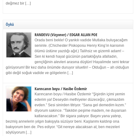
değmez bir […]
Öykü
RANDEVU (Vizyoner) / EDGAR ALLAN POE
Orada beni bekle! O yankılı vadide Mutlaka buluşacağım
seninle. (Chichester Piskoposu Henry King’in karısının
ölümü üstüne yazdığı ağıt.) Talihsiz ve gizemli adam! –
Sen ki kendi hayal gücünün parlaklığıyla afalladın,
gençliğinin alevleri arasına düştün! Hayalimde seni tekrar
görüyorum! Bir kez daha önümde duruyor siluetin! – Olduğun – ah olduğun
gibi değil soğuk vadide ve gölgelerin […]
Karıncanın boyu / Hasibe Özdemir
Karıncanın boyu / Hasibe Özdemir “Şişirdin içimi yemin
ederim ya! Deseydin methiyeler düzeceğiz, çıkmazdım
evden.” Sesi sinirden titriyor. “Sana gel demedim kızım.”
diyorum sakince. “Takıldın peşime madem, ne duyarsan
katlanacaksın.” Bir sigara yakıyor. Başını yana yatırıp,
bezmiş annelerin yılgın bakışıyla süzüyor beni. Kaşlarımı kaldırıp ona
bakıyorum ben de. Pes ediyor. “Git nereye atacaksan at, ben mezeleri
söylüyorum […]