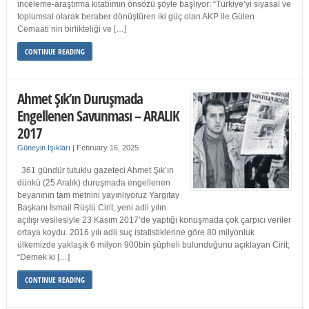
inceleme-araştırma kitabımın önsözü şöyle başlıyor: “Türkiye’yi siyasal ve
toplumsal olarak beraber dönüştüren iki güç olan AKP ile Gülen
Cemaati’nin birlikteliği ve […]
CONTINUE READING
Ahmet Şık’ın Duruşmada
Engellenen Savunması – ARALIK
2017
Güneyin Işıkları
|
February 16, 2025
361 gündür tutuklu gazeteci Ahmet Şık’ın
dünkü (25 Aralık) duruşmada engellenen
beyanının tam metnini yayınlıyoruz Yargıtay
Başkanı İsmail Rüştü Cirit, yeni adli yılın
açılışı vesilesiyle 23 Kasım 2017’de yaptığı konuşmada çok çarpıcı veriler
ortaya koydu. 2016 yılı adli suç istatistiklerine göre 80 milyonluk
ülkemizde yaklaşık 6 milyon 900bin şüpheli bulunduğunu açıklayan Cirit;
“Demek ki […]
CONTINUE READING