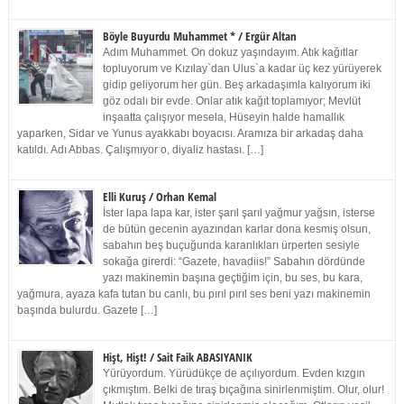
Böyle Buyurdu Muhammet * / Ergür Altan
Adım Muhammet. On dokuz yaşındayım. Atık kağıtlar
topluyorum ve Kızılay`dan Ulus`a kadar üç kez yürüyerek
gidip geliyorum her gün. Beş arkadaşımla kalıyorum iki
göz odalı bir evde. Onlar atık kağıt toplamıyor; Mevlüt
inşaatta çalışıyor mesela, Hüseyin halde hamallık
yaparken, Sidar ve Yunus ayakkabı boyacısı. Aramıza bir arkadaş daha
katıldı. Adı Abbas. Çalışmıyor o, diyaliz hastası. […]
Elli Kuruş / Orhan Kemal
İster lapa lapa kar, ister şarıl şarıl yağmur yağsın, isterse
de bütün gecenin ayazından karlar dona kesmiş olsun,
sabahın beş buçuğunda karanlıkları ürperten sesiyle
sokağa girerdi: “Gazete, havadiis!” Sabahın dördünde
yazı makinemin başına geçtiğim için, bu ses, bu kara,
yağmura, ayaza kafa tutan bu canlı, bu pırıl pırıl ses beni yazı makinemin
başında bulurdu. Gazete […]
Hişt, Hişt! / Sait Faik ABASIYANIK
Yürüyordum. Yürüdükçe de açılıyordum. Evden kızgın
çıkmıştım. Belki de tıraş bıçağına sinirlenmiştim. Olur, olur!