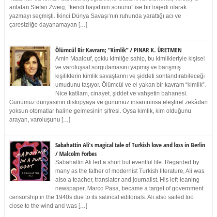
anlatan Stefan Zweig, “kendi hayatının sonunu” ise bir trajedi olarak
yazmayı seçmişti. İkinci Dünya Savaşı’nın ruhunda yarattığı acı ve
çaresizliğe dayanamayan […]
Ölümcül Bir Kavram; “Kimlik” / PINAR K. ÜRETMEN
Amin Maalouf, çoklu kimliğe sahip, bu kimlikleriyle kişisel
ve varoluşsal sorgulamasını yapmış ve barışmış
kişiliklerin kimlik savaşlarını ve şiddeti sonlandırabileceği
umudunu taşıyor. Ölümcül ve el yakan bir kavram “kimlik”.
Nice katliam, cinayet, şiddet ve vahşetin bahanesi.
Günümüz dünyasının distopyaya ve günümüz insanınınsa eleştirel zekâdan
yoksun otomatlar haline gelmesinin şifresi. Oysa kimlik, kim olduğunu
arayan, varoluşunu […]
Sabahattin Ali’s magical tale of Turkish love and loss in Berlin
/ Malcolm Forbes
Sabahattin Ali led a short but eventful life. Regarded by
many as the father of modernist Turkish literature, Ali was
also a teacher, translator and journalist. His left-leaning
newspaper, Marco Pasa, became a target of government
censorship in the 1940s due to its satirical editorials. Ali also sailed too
close to the wind and was […]