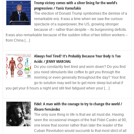
Trump victory comes with a silver lining for the world’s
progressives / Yanis Varoufakis
The election of Donald Trump symbolises the demise of a
remarkable era. It was a time when we saw the curious
spectacle of a superpower, the US, growing stronger
because of – rather than despite – its burgeoning deficits.
It was also remarkable because of the sudden influx of two billion workers –
from China […]
Always Feel Tired? It’s Probably Because Your Body Is Too
Acidic / JENNY MARCHAL
Do you constantly feel tired and worn down? Do you find
you need stimulants like coffee to get you through the
morning or even generally throughout the day? Your first
go-to solution may well be to get more sleep but what if
you get your 8 hours a night and still feel fatigued when your […]
Fidel: A man with the courage to try to change the world /
Álvaro Fernández
The only sure thing in life is that we all must die. Having
seen the occasional images of the frail Fidel Castro at 90,
one knew that sooner rather than later the leader of the
Cuban Revolution would succumb to that most strict of all