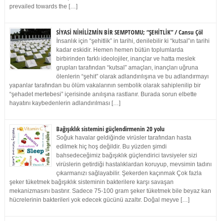
prevailed towards the […]
SİYASİ NİHİLİZMİN BİR SEMPTOMU; “ŞEHİTLİK” / Cansu Çöl
İnsanlık için “şehitlik” in tarihi, denilebilir ki “kutsal”ın tarihi
kadar eskidir. Hemen hemen bütün toplumlarda
birbirinden farklı ideolojiler, inançlar ve hatta meslek
grupları tarafından “kutsal” amaçları, inançları uğruna
ölenlerin “şehit” olarak adlandırılışına ve bu adlandırmayı
yapanlar tarafından bu ölüm vakalarının sembolik olarak sahiplenilip bir
“şehadet mertebesi” içerisinde anılışına rastlanır. Burada sorun elbette
hayatını kaybedenlerin adlandırılması […]
Bağışıklık sistemini güçlendirmenin 20 yolu
Soğuk havalar geldiğinde virüsler tarafından hasta
edilmek hiç hoş değildir. Bu yüzden şimdi
bahsedeceğimiz bağışıklık güçlendirici tavsiyeler sizi
virüslerin getirdiği hastalıklardan koruyup, mevsimin tadını
çıkarmanızı sağlayabilir. Şekerden kaçınmak Çok fazla
şeker tüketmek bağışıklık sisteminin bakterilere karşı savaşan
mekanizmasını bastırır. Sadece 75-100 gram şeker tüketmek bile beyaz kan
hücrelerinin bakterileri yok edecek gücünü azaltır. Doğal meyve […]