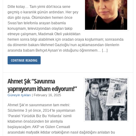
Dille kolay… Tam yirmi dört koca sene
geçmiş o karanlık günün ardından. Her şey
dün gibi oysa. Ölümünden hemen önce
Sıvas’tan telefonla arayan babamla
konuşmam, televizyondan olayları takip
etmeye çalışmam, Madımak Oteli yakıldıktan
hemen sonra bilgi alabilmek için oradan oraya koşturmam; sonrasında
da dönemin bakanı Mehmet Gazioğlu’nun açıklamasından ölenlerin
arasında babam Behçet Aysan’ın olduğunu öğrenmem… […]
CONTINUE READING
Ahmet Şık “Savunma
yapmıyorum itham ediyorum!”
Güneyin Işıkları
|
February 16, 2025
Ahmet Şık’ın savunmasının tam metni:
Sözlerime 3 yıl önce, 2014’te yayımlanan
‘Paralel Yürüdük Biz Bu Yollarda’ isimli
kitabımın önsözünden bir alıntıyla
başlayacağım. AKP ve Gülen Cemaati
arasındaki mafyatik iktidar ortaklığının nasıl dağıldığını anlatan bu