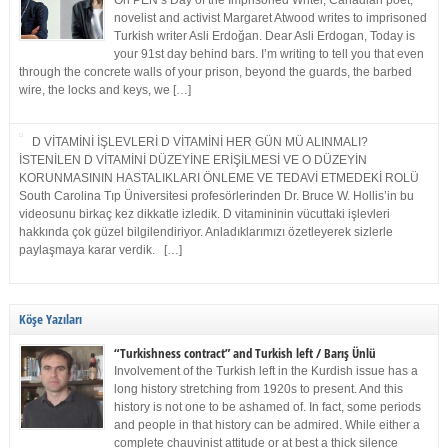
On PEN’s Day of the Imprisoned Writer, Canadian poet,
novelist and activist Margaret Atwood writes to imprisoned
Turkish writer Asli Erdoğan. Dear Asli Erdogan, Today is
your 91st day behind bars. I’m writing to tell you that even
through the concrete walls of your prison, beyond the guards, the barbed
wire, the locks and keys, we […]
D VİTAMİNİ İŞLEVLERİ D VİTAMİNİ HER GÜN MÜ ALINMALI?
İSTENİLEN D VİTAMİNİ DÜZEYİNE ERİŞİLMESİ VE O DÜZEYİN
KORUNMASININ HASTALIKLARI ÖNLEME VE TEDAVİ ETMEDEKİ ROLÜ
South Carolina Tıp Üniversitesi profesörlerinden Dr. Bruce W. Hollis’in bu
videosunu birkaç kez dikkatle izledik. D vitamininin vücuttaki işlevleri
hakkında çok güzel bilgilendiriyor. Anladıklarımızı özetleyerek sizlerle
paylaşmaya karar verdik. […]
Köşe Yazıları
“Turkishness contract” and Turkish left / Barış Ünlü
Involvement of the Turkish left in the Kurdish issue has a
long history stretching from 1920s to present. And this
history is not one to be ashamed of. In fact, some periods
and people in that history can be admired. While either a
complete chauvinist attitude or at best a thick silence