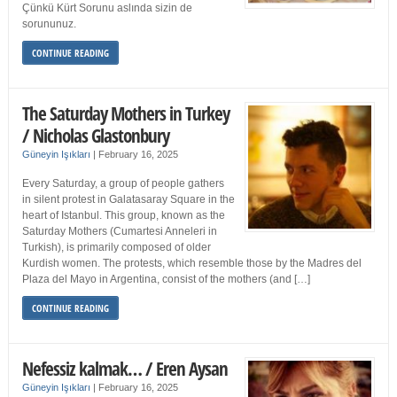
Çünkü Kürt Sorunu aslında sizin de
sorununuz.
CONTINUE READING
The Saturday Mothers in Turkey
/ Nicholas Glastonbury
Güneyin Işıkları
|
February 16, 2025
Every Saturday, a group of people gathers
in silent protest in Galatasaray Square in the
heart of Istanbul. This group, known as the
Saturday Mothers (Cumartesi Anneleri in
Turkish), is primarily composed of older
Kurdish women. The protests, which resemble those by the Madres del
Plaza del Mayo in Argentina, consist of the mothers (and […]
CONTINUE READING
Nefessiz kalmak… / Eren Aysan
Güneyin Işıkları
|
February 16, 2025