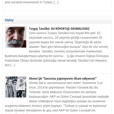
and socialist movements in Turkey. […]
Söyleşi
Turgay Tanülkü: BU RÖPORTAJI OKUMALISINIZ
Ünlü oyuncu Turgay Tanülkü’nün hayatı film gibi. 62
yaşındaki oyuncu, 18 yaşında girdiği cezaevinden 26
yaşında başka biri olarak çıkmış. Özgürlüğe ilk adımı
atarken “Ben geri döneceğim buraya!” diye bir söz vermiş
kendine. Tanülkü, ömrünü cezaevlerinde mahkumları
tiyatroyla buluşturmaya adamış bir oyuncu… Çoğu insanın Eşkıya Dünyaya
Hükümdar Olmaz dizisinde Şahinağa olarak tanıdığı Tanülkü’nün hikayesi
dizi […]
Ahmet Şık “Savunma yapmıyorum itham ediyorum!”
Ahmet Şık’ın savunmasının tam metni: Sözlerime 3 yıl
önce, 2014’te yayımlanan ‘Paralel Yürüdük Biz Bu
Yollarda’ isimli kitabımın önsözünden bir alıntıyla
başlayacağım. AKP ve Gülen Cemaati arasındaki mafyatik
iktidar ortaklığının nasıl dağıldığını anlatan bu inceleme-
araştırma kitabımın önsözü şöyle başlıyor: “Türkiye’yi siyasal ve toplumsal
olarak beraber dönüştüren iki güç olan AKP ile Gülen Cemaati’nin