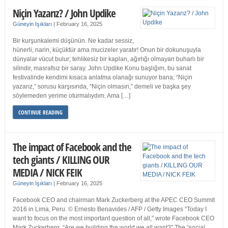
Niçin Yazarız? / John Updike
Güneyin Işıkları
|
February 16, 2025
Bir kurşunkalemi düşünün. Ne kadar sessiz,
hünerli, narin, küçüktür ama mucizeler yaratır! Onun bir dokunuşuyla
dünyalar vücut bulur; tehlikesiz bir kaplan, ağırlığı olmayan buharlı bir
silindir, masrafsız bir saray. John Updike Konu başlığım, bu sanat
festivalinde kendimi kısaca anlatma olanağı sunuyor bana; “Niçin
yazarız,” sorusu karşısında, “Niçin olmasın,” demeli ve başka şey
söylemeden yerime oturmalıydım. Ama […]
CONTINUE READING
The impact of Facebook and the
tech giants / KILLING OUR
MEDIA / NICK FEIK
Güneyin Işıkları
|
February 16, 2025
Facebook CEO and chairman Mark Zuckerberg at the APEC CEO Summit
2016 in Lima, Peru. © Ernesto Benavides / AFP / Getty Images “Today I
want to focus on the most important question of all,” wrote Facebook CEO
Mark Zuckerberg. “Are we building the world we all want?” The “social