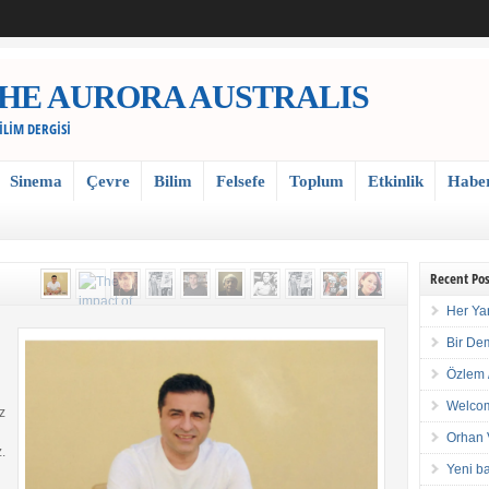
 / THE AURORA AUSTRALIS
BİLİM DERGİSİ
Sinema
Çevre
Bilim
Felsefe
Toplum
Etkinlik
Habe
Recent Pos
Her Ya
Bir De
Özlem 
Welcom
z
Orhan 
.
Yeni ba