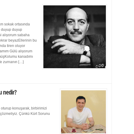
m sokak ortasında
ı duyup duyup
ini alıyorum sabaha
ekrar beyazEllerinin bu
da tiren oluyor
damım Gülü alıyorum
müşKolumu kanadımı
Ve zurnanın […]
u nedir?
 oturup konuşarak, birbirimizi
e çözmeliyiz. Çünkü Kürt Sorunu