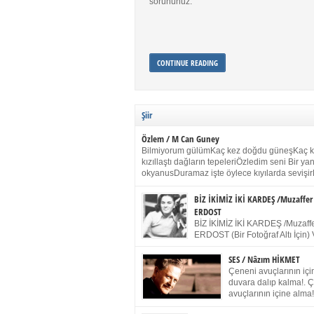
sorununuz.
CONTINUE READING
Şiir
Özlem / M Can Guney
Bilmiyorum gülümKaç kez doğdu güneşKaç 
kızıllaştı dağların tepeleriÖzledim seni Bir y
okyanusDuramaz işte öylece kıyılarda sevişir
yanımdaYanık kül rengi toprak sessizliğiSalın
dururSokulur yalnızlığıma kokun olur Gözleri
BİZ İKİMİZ İKİ KARDEŞ /Muzaffer
buruk gülümsemeDudağımda buğusu
ERDOST
öpüşlerinGeceler boyuÖzledim seni 2004 Ha
BİZ İKİMİZ İKİ KARDEŞ /Muzaffe
Sydney / Toplumsal Kaynak / Memduh Güney
ERDOST (Bir Fotoğraf Altı İçin) 
geleceğiz bir gün, biz ikimiz İki
Duracağız Fotoğrafımızda durduğumuz gibi 
SES / Nâzım HİKMET
ellerimde kelepçe Yüzümde yapay bir gülüş
Çeneni avuçlarının için
(Kelepçeyi yadırgamanın gülüşü belki İlk kez
duvara dalıp kalma!. 
için Sonra alıştım Ve unuttum sonra kelepçeyi
avuçlarının içine alma!
bileklerimde) Senin yüzün İçerde olmanın ve
Pencereye gel! Bak! D
umudun arasında Ve ilk […]