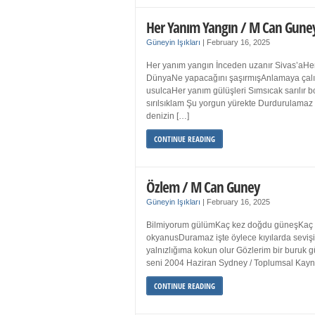
Her Yanım Yangın / M Can Gune
Güneyin Işıkları
|
February 16, 2025
Her yanım yangın İnceden uzanır Sivas’aHer
DünyaNe yapacağını şaşırmışAnlamaya çalışır
usulcaHer yanım gülüşleri Sımsıcak sarılır
sırılsıklam Şu yorgun yürekte Durdurulamaz 
denizin […]
CONTINUE READING
Özlem / M Can Guney
Güneyin Işıkları
|
February 16, 2025
Bilmiyorum gülümKaç kez doğdu güneşKaç kez
okyanusDuramaz işte öylece kıyılarda sevişi
yalnızlığıma kokun olur Gözlerim bir bur
seni 2004 Haziran Sydney / Toplumsal Ka
CONTINUE READING