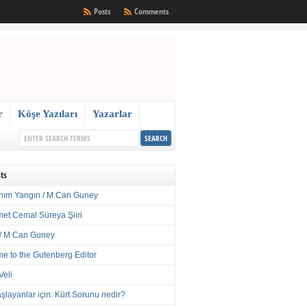
Posts
Comments
r
Köşe Yazıları
Yazarlar
ts
nım Yangın / M Can Guney
met Cemal Süreya Şiiri
/ M Can Guney
e to the Gutenberg Editor
Veli
şlayanlar için: Kürt Sorunu nedir?