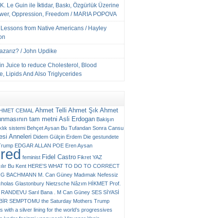
K. Le Guin ile İktidar, Baskı, Özgürlük Üzerine
ower, Oppression, Freedom / MARIA POPOVA
e Lessons from Native Americans / Hayley
on
Yazarız? / John Updike
n Juice to reduce Cholesterol, Blood
, Lipids And Also Triglycerides
Ahmet Telli
Ahmet Şık
Ahmet
HMET CEMAL
unmasının tam metni
Asli Erdogan
Bakişın
klık sistemi
Behçet Aysan
Bu Tufandan Sonra
Cansu
si Anneleri
Didem Gülçin Erdem
Die gestundete
Trump
EDGAR ALLAN POE
Eren Aysan
ured
Fidel Castro
feminist
Fikret YAZ
ılır Bu Kent
HERE’S WHAT TO DO TO CORRECT
RG BACHMANN
M. Can Güney
Madımak
Nefessiz
cholas Glastonbury
Nietzsche
Nâzım HİKMET
Prof.
RANDEVU
Sarıl Bana . M Can Güney
SES
SİYASİ
N BİR SEMPTOMU
the Saturday Mothers
Trump
 with a silver lining for the world’s progressives