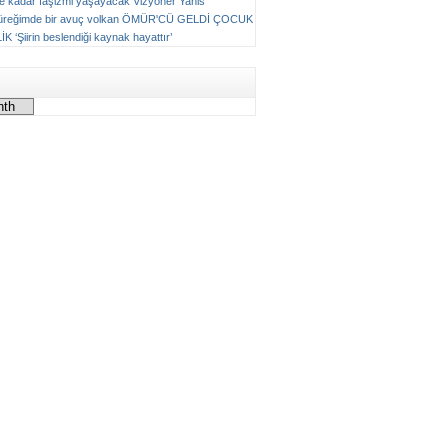
ne kadar faşizmi yaşayacak
Vizyoner
Yanis
üreğimde bir avuç volkan
ÖMÜR'CÜ GELDİ ÇOCUK
LİK
‘Şiirin beslendiği kaynak hayattır’