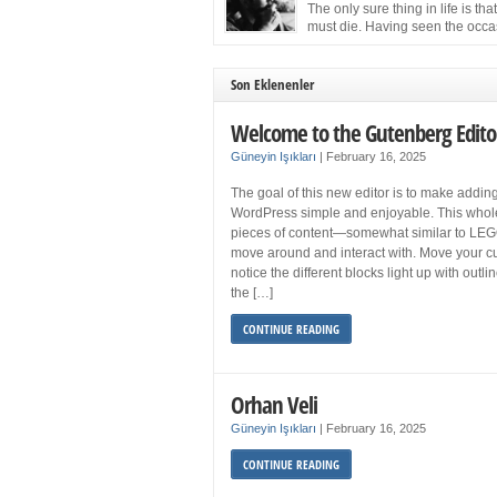
more sleep but what if you get your 8 hours a
The only sure thing in life is tha
and still feel fatigued when your […]
must die. Having seen the occa
images of the frail Fidel Castro 
one knew that sooner rather than later the lea
the Cuban Revolution would succumb to that
Son Eklenenler
strict of all human laws. Although saddened i
personal ways by the […]
Welcome to the Gutenberg Edito
Güneyin Işıkları
|
February 16, 2025
The goal of this new editor is to make adding
WordPress simple and enjoyable. This whol
pieces of content—somewhat similar to LEG
move around and interact with. Move your cu
notice the different blocks light up with outl
the […]
CONTINUE READING
Orhan Veli
Güneyin Işıkları
|
February 16, 2025
CONTINUE READING