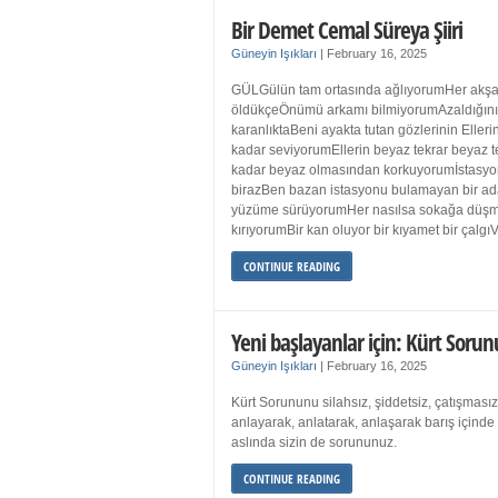
Bir Demet Cemal Süreya Şiiri
Güneyin Işıkları
|
February 16, 2025
GÜLGülün tam ortasında ağlıyorumHer akşa
öldükçeÖnümü arkamı bilmiyorumAzaldığın
karanlıktaBeni ayakta tutan gözlerinin Eller
kadar seviyorumEllerin beyaz tekrar beyaz t
kadar beyaz olmasından korkuyorumİstasyon
birazBen bazan istasyonu bulamayan bir a
yüzüme sürüyorumHer nasılsa sokağa düş
kırıyorumBir kan oluyor bir kıyamet bir çalgı
CONTINUE READING
Yeni başlayanlar için: Kürt Sorun
Güneyin Işıkları
|
February 16, 2025
Kürt Sorununu silahsız, şiddetsiz, çatışmasız
anlayarak, anlatarak, anlaşarak barış içind
aslında sizin de sorununuz.
CONTINUE READING