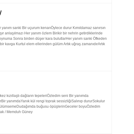
y
 yanım sanki Bir uçurum kenarıÖylece durur Kımıldamaz sanırsın
 anlaşılmazı Her yanım özlem Birikir bir nehrin getirdiklerinde
 boynuma Sonra birden düşer kara bulutlarHer yanım sanki Öfkeden
bir kavga Kurtul elem ellerinden gülüm Artık uğraş zamanıdırArtık
 kızıllaştı dağların tepeleriÖzledim seni Bir yanımda
rBir yanımdaYanık kül rengi toprak sessizliğiSalınıp dururSokulur
uk gülümsemeDudağımda buğusu öpüşlerinGeceler boyuÖzledim
ynak / Memduh Güney