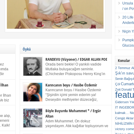
Ursula 
/ on P
20 Lif
Andert
Niçin 
Pumpki
Glucose
Öykü
RANDEVU (Vizyoner) / EDGAR ALLAN POE
Konular
kez
Orada beni bekle! O yankılı vadide
2 Temmuz
A
anımda
Mutlaka buluşacağım seninle.
Şık'ın sav
Bir
(Chichester Piskoposu Henry King’in
ıp
karısının ölümü üstüne yazdığı ağıt.)
Senin
Bağışı
m bir
Talihsiz ve gizemli adam! – Sen ki kendi hayal
Cumarte
Çöl
 İlhan
Karıncanın boyu / Hasibe Özdemir
gücünün parlaklığıyla afalladın, gençliğinin alevleri
Zeit
Donald 
Karıncanın boyu / Hasibe Özdemir
feat
ziran
arasına düştün! Hayalimde seni tekrar görüyorum!
“Şişirdin içimi yemin ederim ya!
r İlhan
Bir kez daha önümde duruyor siluetin! – Olduğun –
Deseydin methiyeler düzeceğiz,
Ve biz
Gidersen Yık
ah olduğun gibi değil soğuk vadide ve gölgelerin […]
çıkmazdım evden.” Sesi sinirden
 kardeş
IT
INGEBO
titriyor. “Sana gel demedim kızım.” diyorum sakince.
Benim
Böyle Buyurdu Muhammet * / Ergür
kalmak…
Ni
“Takıldın peşime madem, ne duyarsan
Altan
e alıp,
Cengiz Aktar
katlanacaksın.” Bir sigara yakıyor. Başını yana yatırıp,
 olduğu
Çeneni
Adım Muhammet. On dokuz
bezmiş annelerin yılgın bakışıyla süzüyor beni.
NİHİLİZMİ
. Kalk!
yaşındayım. Atık kağıtlar topluyorum ve
Kaşlarımı kaldırıp ona bakıyorum ben de. Pes ediyor.
victory comes
ışarda
Kızılay`dan Ulus`a kadar üç kez
“Git nereye atacaksan at, ben mezeleri söylüyorum