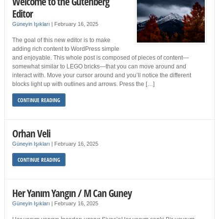
Welcome to the Gutenberg
Editor
Güneyin Işıkları
|
February 16, 2025
The goal of this new editor is to make
adding rich content to WordPress simple
and enjoyable. This whole post is composed of pieces of content—
somewhat similar to LEGO bricks—that you can move around and
interact with. Move your cursor around and you’ll notice the different
blocks light up with outlines and arrows. Press the […]
CONTINUE READING
Orhan Veli
Güneyin Işıkları
|
February 16, 2025
CONTINUE READING
Her Yanım Yangın / M Can Guney
Güneyin Işıkları
|
February 16, 2025