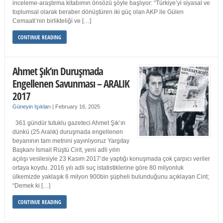
inceleme-araştırma kitabımın önsözü şöyle başlıyor: “Türkiye’yi siyasal ve
toplumsal olarak beraber dönüştüren iki güç olan AKP ile Gülen
Cemaati’nin birlikteliği ve […]
CONTINUE READING
Ahmet Şık’ın Duruşmada
Engellenen Savunması – ARALIK
2017
Güneyin Işıkları
|
February 16, 2025
361 gündür tutuklu gazeteci Ahmet Şık’ın
dünkü (25 Aralık) duruşmada engellenen
beyanının tam metnini yayınlıyoruz Yargıtay
Başkanı İsmail Rüştü Cirit, yeni adli yılın
açılışı vesilesiyle 23 Kasım 2017’de yaptığı konuşmada çok çarpıcı veriler
ortaya koydu. 2016 yılı adli suç istatistiklerine göre 80 milyonluk
ülkemizde yaklaşık 6 milyon 900bin şüpheli bulunduğunu açıklayan Cirit;
“Demek ki […]
CONTINUE READING