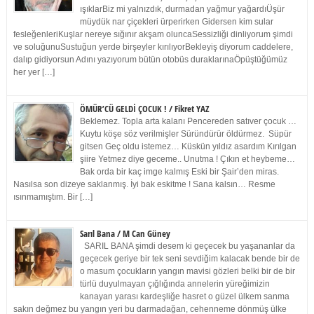
ışıklarBiz mi yalnızdık, durmadan yağmur yağardıÜşür
müydük nar çiçekleri ürperirken Gidersen kim sular
fesleğenleriKuşlar nereye sığınır akşam oluncaSessizliği dinliyorum şimdi
ve soluğunuSustuğun yerde birşeyler kırılıyorBekleyiş diyorum caddelere,
dalıp gidiyorsun Adını yazıyorum bütün otobüs duraklarınaÖpüştüğümüz
her yer […]
ÖMÜR’CÜ GELDİ ÇOCUK ! / Fikret YAZ
Beklemez. Topla arta kalanı Pencereden satıver çocuk …
Kuytu köşe söz verilmişler Süründürür öldürmez. Süpür
gitsen Geç oldu istemez… Küskün yıldız asardım Kırılgan
şiire Yetmez diye geceme.. Unutma ! Çıkın et heybeme…
Bak orda bir kaç imge kalmış Eski bir Şair’den miras.
Nasılsa son dizeye saklanmış. İyi bak eskitme ! Sana kalsın… Resme
ısınmamıştım. Bir […]
Sarıl Bana / M Can Güney
SARIL BANA şimdi desem ki geçecek bu yaşananlar da
geçecek geriye bir tek seni sevdiğim kalacak bende bir de
o masum çocukların yangın mavisi gözleri belki bir de bir
türlü duyulmayan çığlığında annelerin yüreğimizin
kanayan yarası kardeşliğe hasret o güzel ülkem sanma
sakın değmez bu yangın yeri bu darmadağan, cehenneme dönmüş ülke