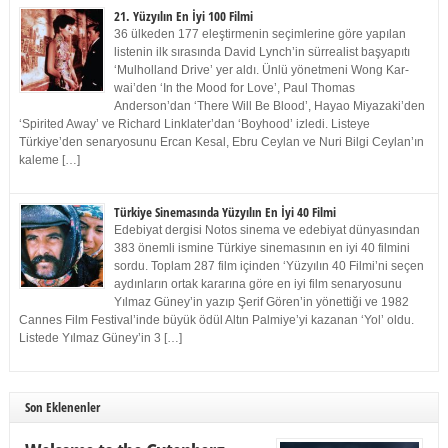
21. Yüzyılın En İyi 100 Filmi
36 ülkeden 177 eleştirmenin seçimlerine göre yapılan
listenin ilk sırasında David Lynch’in sürrealist başyapıtı
‘Mulholland Drive’ yer aldı. Ünlü yönetmeni Wong Kar-
wai’den ‘In the Mood for Love’, Paul Thomas
Anderson’dan ‘There Will Be Blood’, Hayao Miyazaki’den
‘Spirited Away’ ve Richard Linklater’dan ‘Boyhood’ izledi. Listeye
Türkiye’den senaryosunu Ercan Kesal, Ebru Ceylan ve Nuri Bilgi Ceylan’ın
kaleme […]
Türkiye Sinemasında Yüzyılın En İyi 40 Filmi
Edebiyat dergisi Notos sinema ve edebiyat dünyasından
383 önemli ismine Türkiye sinemasının en iyi 40 filmini
sordu. Toplam 287 film içinden ‘Yüzyılın 40 Filmi’ni seçen
aydınların ortak kararına göre en iyi film senaryosunu
Yılmaz Güney’in yazıp Şerif Gören’in yönettiği ve 1982
Cannes Film Festival’inde büyük ödül Altın Palmiye’yi kazanan ‘Yol’ oldu.
Listede Yılmaz Güney’in 3 […]
Son Eklenenler