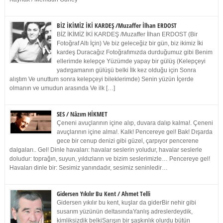
BİZ İKİMİZ İKİ KARDEŞ /Muzaffer İlhan ERDOST
BİZ İKİMİZ İKİ KARDEŞ /Muzaffer İlhan ERDOST (Bir
Fotoğraf Altı İçin) Ve biz geleceğiz bir gün, biz ikimiz İki
kardeş Duracağız Fotoğrafımızda durduğumuz gibi Benim
ellerimde kelepçe Yüzümde yapay bir gülüş (Kelepçeyi
yadırgamanın gülüşü belki İlk kez olduğu için Sonra
alıştım Ve unuttum sonra kelepçeyi bileklerimde) Senin yüzün İçerde
olmanın ve umudun arasında Ve ilk […]
SES / Nâzım HİKMET
Çeneni avuçlarının içine alıp, duvara dalıp kalma!. Çeneni
avuçlarının içine alma!. Kalk! Pencereye gel! Bak! Dışarda
gece bir cenup denizi gibi güzel, çarpıyor pencerene
dalgaları.. Gel! Dinle havaları: havalar seslerin yoludur, havalar seslerle
doludur: toprağın, suyun, yıldızların ve bizim seslerimizle… Pencereye gel!
Havaları dinle bir: Sesimiz yanındadır, sesimiz seninledir…
Gidersen Yıkılır Bu Kent / Ahmet Telli
Gidersen yıkılır bu kent, kuşlar da giderBir nehir gibi
susarım yüzünün deltasındaYanlış adreslerdeydik,
kimliksizdik belkiSarışın bir şaşkınlık olurdu bütün