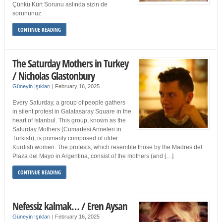
Çünkü Kürt Sorunu aslında sizin de
sorununuz.
CONTINUE READING
The Saturday Mothers in Turkey
/ Nicholas Glastonbury
Güneyin Işıkları
|
February 16, 2025
Every Saturday, a group of people gathers
in silent protest in Galatasaray Square in the
heart of Istanbul. This group, known as the
Saturday Mothers (Cumartesi Anneleri in
Turkish), is primarily composed of older
Kurdish women. The protests, which resemble those by the Madres del
Plaza del Mayo in Argentina, consist of the mothers (and […]
CONTINUE READING
Nefessiz kalmak… / Eren Aysan
Güneyin Işıkları
|
February 16, 2025