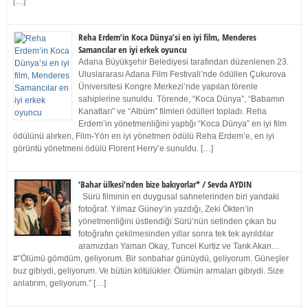
[…]
Reha Erdem’in Koca Dünya’si en iyi film, Menderes
Samancılar en iyi erkek oyuncu
Adana Büyükşehir Belediyesi tarafından düzenlenen 23.
Uluslararası Adana Film Festivali’nde ödüllen Çukurova
Üniversitesi Kongre Merkezi’nde yapılan törenle
sahiplerine sunuldu. Törende, “Koca Dünya”, “Babamın
Kanatları” ve “Albüm” filmleri ödülleri topladı. Reha
Erdem’in yönetmenliğini yaptığı “Koca Dünya” en iyi film
ödülünü alırken, Film-Yön en iyi yönetmen ödülü Reha Erdem’e, en iyi
görüntü yönetmeni ödülü Florent Herry’e sunuldu. […]
‘Bahar ülkesi’nden bize bakıyorlar* / Sevda AYDIN
Sürü filminin en duygusal sahnelerinden biri yandaki
fotoğraf. Yılmaz Güney’in yazdığı, Zeki Ökten’in
yönetmenliğini üstlendiği Sürü’nün setinden çıkan bu
fotoğrafın çekilmesinden yıllar sonra tek tek ayrıldılar
aramızdan Yaman Okay, Tuncel Kurtiz ve Tarık Akan…
#”Ölümü gömdüm, geliyorum. Bir sonbahar günüydü, geliyorum. Güneşler
buz gibiydi, geliyorum. Ve bütün kötülükler. Ölümün armaları gibiydi. Size
anlatırım, geliyorum.” […]