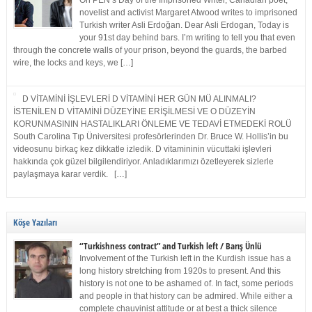
On PEN’s Day of the Imprisoned Writer, Canadian poet,
novelist and activist Margaret Atwood writes to imprisoned
Turkish writer Asli Erdoğan. Dear Asli Erdogan, Today is
your 91st day behind bars. I’m writing to tell you that even
through the concrete walls of your prison, beyond the guards, the barbed
wire, the locks and keys, we […]
D VİTAMİNİ İŞLEVLERİ D VİTAMİNİ HER GÜN MÜ ALINMALI?
İSTENİLEN D VİTAMİNİ DÜZEYİNE ERİŞİLMESİ VE O DÜZEYİN
KORUNMASININ HASTALIKLARI ÖNLEME VE TEDAVİ ETMEDEKİ ROLÜ
South Carolina Tıp Üniversitesi profesörlerinden Dr. Bruce W. Hollis’in bu
videosunu birkaç kez dikkatle izledik. D vitamininin vücuttaki işlevleri
hakkında çok güzel bilgilendiriyor. Anladıklarımızı özetleyerek sizlerle
paylaşmaya karar verdik. […]
Köşe Yazıları
“Turkishness contract” and Turkish left / Barış Ünlü
Involvement of the Turkish left in the Kurdish issue has a
long history stretching from 1920s to present. And this
history is not one to be ashamed of. In fact, some periods
and people in that history can be admired. While either a
complete chauvinist attitude or at best a thick silence