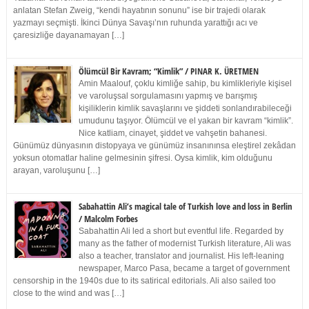
anlatan Stefan Zweig, “kendi hayatının sonunu” ise bir trajedi olarak
yazmayı seçmişti. İkinci Dünya Savaşı’nın ruhunda yarattığı acı ve
çaresizliğe dayanamayan […]
Ölümcül Bir Kavram; “Kimlik” / PINAR K. ÜRETMEN
Amin Maalouf, çoklu kimliğe sahip, bu kimlikleriyle kişisel
ve varoluşsal sorgulamasını yapmış ve barışmış
kişiliklerin kimlik savaşlarını ve şiddeti sonlandırabileceği
umudunu taşıyor. Ölümcül ve el yakan bir kavram “kimlik”.
Nice katliam, cinayet, şiddet ve vahşetin bahanesi.
Günümüz dünyasının distopyaya ve günümüz insanınınsa eleştirel zekâdan
yoksun otomatlar haline gelmesinin şifresi. Oysa kimlik, kim olduğunu
arayan, varoluşunu […]
Sabahattin Ali’s magical tale of Turkish love and loss in Berlin
/ Malcolm Forbes
Sabahattin Ali led a short but eventful life. Regarded by
many as the father of modernist Turkish literature, Ali was
also a teacher, translator and journalist. His left-leaning
newspaper, Marco Pasa, became a target of government
censorship in the 1940s due to its satirical editorials. Ali also sailed too
close to the wind and was […]