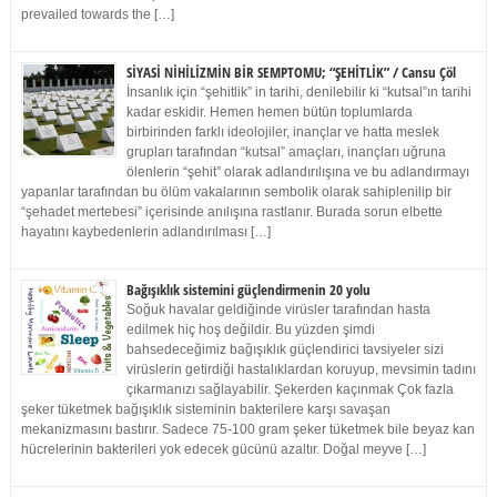
prevailed towards the […]
SİYASİ NİHİLİZMİN BİR SEMPTOMU; “ŞEHİTLİK” / Cansu Çöl
İnsanlık için “şehitlik” in tarihi, denilebilir ki “kutsal”ın tarihi
kadar eskidir. Hemen hemen bütün toplumlarda
birbirinden farklı ideolojiler, inançlar ve hatta meslek
grupları tarafından “kutsal” amaçları, inançları uğruna
ölenlerin “şehit” olarak adlandırılışına ve bu adlandırmayı
yapanlar tarafından bu ölüm vakalarının sembolik olarak sahiplenilip bir
“şehadet mertebesi” içerisinde anılışına rastlanır. Burada sorun elbette
hayatını kaybedenlerin adlandırılması […]
Bağışıklık sistemini güçlendirmenin 20 yolu
Soğuk havalar geldiğinde virüsler tarafından hasta
edilmek hiç hoş değildir. Bu yüzden şimdi
bahsedeceğimiz bağışıklık güçlendirici tavsiyeler sizi
virüslerin getirdiği hastalıklardan koruyup, mevsimin tadını
çıkarmanızı sağlayabilir. Şekerden kaçınmak Çok fazla
şeker tüketmek bağışıklık sisteminin bakterilere karşı savaşan
mekanizmasını bastırır. Sadece 75-100 gram şeker tüketmek bile beyaz kan
hücrelerinin bakterileri yok edecek gücünü azaltır. Doğal meyve […]