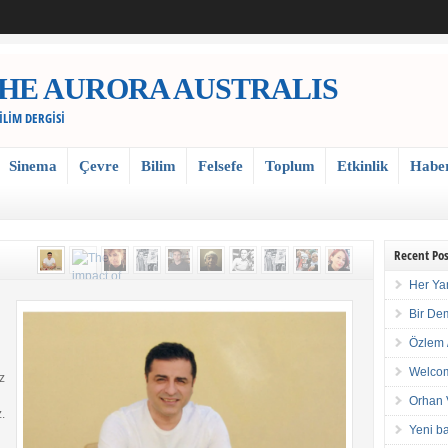
 / THE AURORA AUSTRALIS
BİLİM DERGİSİ
Sinema
Çevre
Bilim
Felsefe
Toplum
Etkinlik
Habe
Recent Pos
Her Ya
Bir De
Özlem 
Welcom
z
Orhan 
.
Yeni ba