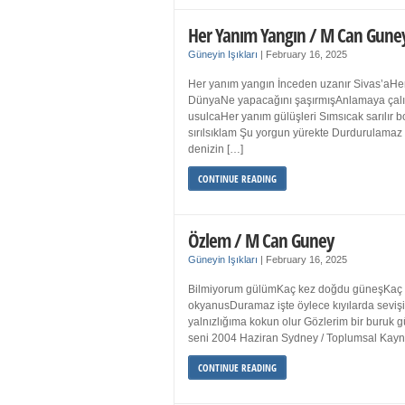
Her Yanım Yangın / M Can Gune
Güneyin Işıkları
|
February 16, 2025
Her yanım yangın İnceden uzanır Sivas’aHer
DünyaNe yapacağını şaşırmışAnlamaya çalışır
usulcaHer yanım gülüşleri Sımsıcak sarılır
sırılsıklam Şu yorgun yürekte Durdurulamaz 
denizin […]
CONTINUE READING
Özlem / M Can Guney
Güneyin Işıkları
|
February 16, 2025
Bilmiyorum gülümKaç kez doğdu güneşKaç kez
okyanusDuramaz işte öylece kıyılarda sevişi
yalnızlığıma kokun olur Gözlerim bir bur
seni 2004 Haziran Sydney / Toplumsal Ka
CONTINUE READING