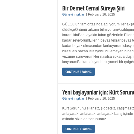
Bir Demet Cemal Süreya Şiiri
Güneyin Işıkları
|
February 16, 2025
GÜLGülün tam ortasında ağlıyorumHer akşa
öldükçeÖnümü arkamı bilmiyorumAzaldığın
karanlıktaBeni ayakta tutan gözlerinin Eller
kadar seviyorumEllerin beyaz tekrar beyaz t
kadar beyaz olmasından korkuyorumİstasyon
birazBen bazan istasyonu bulamayan bir a
yüzüme sürüyorumHer nasılsa sokağa düş
kırıyorumBir kan oluyor bir kıyamet bir çalgı
CONTINUE READING
Yeni başlayanlar için: Kürt Sorun
Güneyin Işıkları
|
February 16, 2025
Kürt Sorununu silahsız, şiddetsiz, çatışmasız
anlayarak, anlatarak, anlaşarak barış içind
aslında sizin de sorununuz.
CONTINUE READING