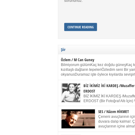
sorununuz.
CONTINUE READING
Şiir
Özlem / M Can Guney
Bilmiyorum gülümKaç kez doğdu güneşKaç 
kızıllaştı dağların tepeleriÖzledim seni Bir y
okyanusDuramaz işte öylece kıyılarda sevişir
yanımdaYanık kül rengi toprak sessizliğiSalın
dururSokulur yalnızlığıma kokun olur Gözleri
BİZ İKİMİZ İKİ KARDEŞ /Muzaffer
buruk gülümsemeDudağımda buğusu
ERDOST
öpüşlerinGeceler boyuÖzledim seni 2004 Ha
BİZ İKİMİZ İKİ KARDEŞ /Muzaffe
Sydney / Toplumsal Kaynak / Memduh Güney
ERDOST (Bir Fotoğraf Altı İçin) 
geleceğiz bir gün, biz ikimiz İki
Duracağız Fotoğrafımızda durduğumuz gibi 
SES / Nâzım HİKMET
ellerimde kelepçe Yüzümde yapay bir gülüş
Çeneni avuçlarının için
(Kelepçeyi yadırgamanın gülüşü belki İlk kez
duvara dalıp kalma!. 
için Sonra alıştım Ve unuttum sonra kelepçeyi
avuçlarının içine alma!
bileklerimde) Senin yüzün İçerde olmanın ve
Pencereye gel! Bak! D
umudun arasında Ve ilk […]