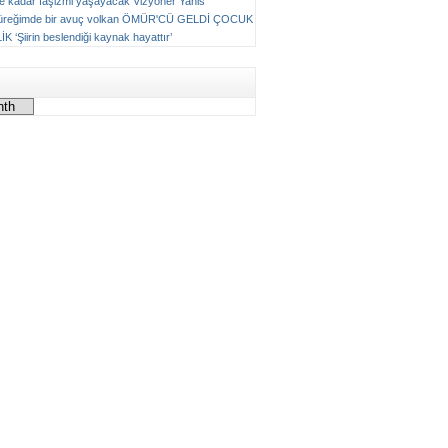
ne kadar faşizmi yaşayacak
Vizyoner
Yanis
üreğimde bir avuç volkan
ÖMÜR'CÜ GELDİ ÇOCUK
LİK
‘Şiirin beslendiği kaynak hayattır’