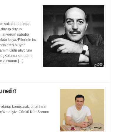
m sokak ortasında
ı duyup duyup
ini alıyorum sabaha
ekrar beyazEllerinin bu
da tiren oluyor
damım Gülü alıyorum
müşKolumu kanadımı
Ve zurnanın […]
u nedir?
 oturup konuşarak, birbirimizi
e çözmeliyiz. Çünkü Kürt Sorunu