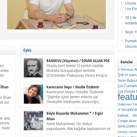
Ursula 
/ on P
20 Lif
Andert
Niçin 
Pumpki
Glucose
Öykü
RANDEVU (Vizyoner) / EDGAR ALLAN POE
Konular
kez
Orada beni bekle! O yankılı vadide
2 Temmuz
A
anımda
Mutlaka buluşacağım seninle.
Şık'ın sav
Bir
(Chichester Piskoposu Henry King’in
ıp
karısının ölümü üstüne yazdığı ağıt.)
Senin
Bağışı
m bir
Talihsiz ve gizemli adam! – Sen ki kendi hayal
Cumarte
Çöl
 İlhan
Karıncanın boyu / Hasibe Özdemir
gücünün parlaklığıyla afalladın, gençliğinin alevleri
Zeit
Donald 
Karıncanın boyu / Hasibe Özdemir
feat
ziran
arasına düştün! Hayalimde seni tekrar görüyorum!
“Şişirdin içimi yemin ederim ya!
r İlhan
Bir kez daha önümde duruyor siluetin! – Olduğun –
Deseydin methiyeler düzeceğiz,
Ve biz
Gidersen Yık
ah olduğun gibi değil soğuk vadide ve gölgelerin […]
çıkmazdım evden.” Sesi sinirden
 kardeş
IT
INGEBO
titriyor. “Sana gel demedim kızım.” diyorum sakince.
Benim
Böyle Buyurdu Muhammet * / Ergür
kalmak…
Ni
“Takıldın peşime madem, ne duyarsan
Altan
e alıp,
Cengiz Aktar
katlanacaksın.” Bir sigara yakıyor. Başını yana yatırıp,
 olduğu
Çeneni
Adım Muhammet. On dokuz
bezmiş annelerin yılgın bakışıyla süzüyor beni.
NİHİLİZMİ
. Kalk!
yaşındayım. Atık kağıtlar topluyorum ve
Kaşlarımı kaldırıp ona bakıyorum ben de. Pes ediyor.
victory comes
ışarda
Kızılay`dan Ulus`a kadar üç kez
“Git nereye atacaksan at, ben mezeleri söylüyorum