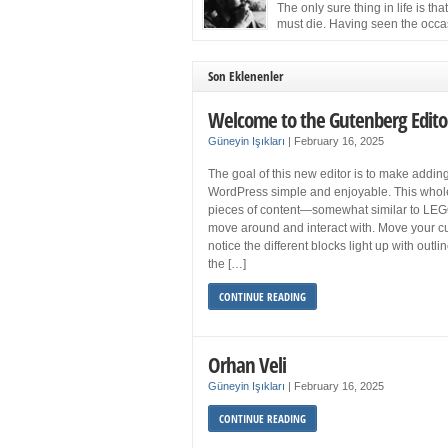
more sleep but what if you get your 8 hours a
The only sure thing in life is tha
and still feel fatigued when your […]
must die. Having seen the occa
images of the frail Fidel Castro 
one knew that sooner rather than later the lea
the Cuban Revolution would succumb to that
Son Eklenenler
strict of all human laws. Although saddened i
personal ways by the […]
Welcome to the Gutenberg Edito
Güneyin Işıkları
|
February 16, 2025
The goal of this new editor is to make adding
WordPress simple and enjoyable. This whol
pieces of content—somewhat similar to LEG
move around and interact with. Move your cu
notice the different blocks light up with outl
the […]
CONTINUE READING
Orhan Veli
Güneyin Işıkları
|
February 16, 2025
CONTINUE READING