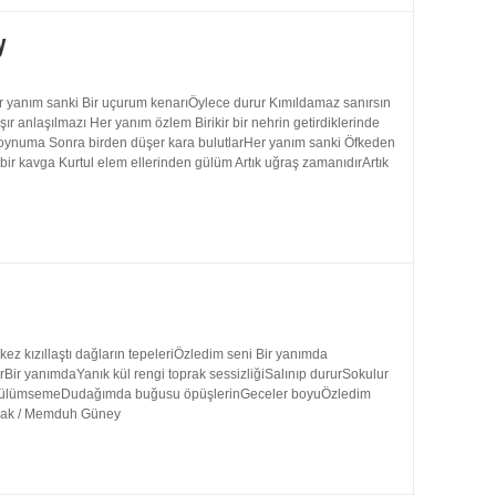
y
 yanım sanki Bir uçurum kenarıÖylece durur Kımıldamaz sanırsın
 anlaşılmazı Her yanım özlem Birikir bir nehrin getirdiklerinde
 boynuma Sonra birden düşer kara bulutlarHer yanım sanki Öfkeden
bir kavga Kurtul elem ellerinden gülüm Artık uğraş zamanıdırArtık
 kızıllaştı dağların tepeleriÖzledim seni Bir yanımda
rBir yanımdaYanık kül rengi toprak sessizliğiSalınıp dururSokulur
uk gülümsemeDudağımda buğusu öpüşlerinGeceler boyuÖzledim
ynak / Memduh Güney