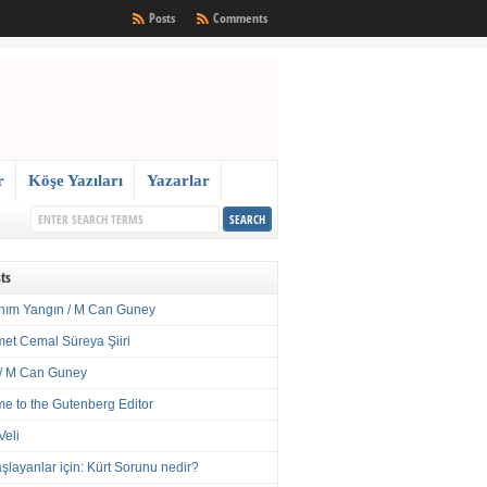
Posts
Comments
r
Köşe Yazıları
Yazarlar
ts
nım Yangın / M Can Guney
met Cemal Süreya Şiiri
/ M Can Guney
e to the Gutenberg Editor
Veli
şlayanlar için: Kürt Sorunu nedir?