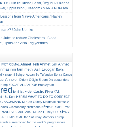
K. Le Guin ile İktidar, Baskı, Özgürlük Üzerine
ower, Oppression, Freedom / MARIA POPOVA
e Lessons from Native Americans / Hayley
on
Yazarız? / John Updike
n Juice to reduce Cholesterol, Blood
, Lipids And Also Triglycerides
Ahmet Telli
Ahmet Şık
Ahmet
HMET CEMAL
unmasının tam metni
Asli Erdogan
Bakişın
klık sistemi
Behçet Aysan
Bu Tufandan Sonra
Cansu
si Anneleri
Didem Gülçin Erdem
Die gestundete
Trump
EDGAR ALLAN POE
Eren Aysan
ured
Fidel Castro
feminist
Fikret YAZ
ılır Bu Kent
HERE’S WHAT TO DO TO CORRECT
RG BACHMANN
M. Can Güney
Madımak
Nefessiz
cholas Glastonbury
Nietzsche
Nâzım HİKMET
Prof.
RANDEVU
Sarıl Bana . M Can Güney
SES
SİYASİ
N BİR SEMPTOMU
the Saturday Mothers
Trump
 with a silver lining for the world’s progressives