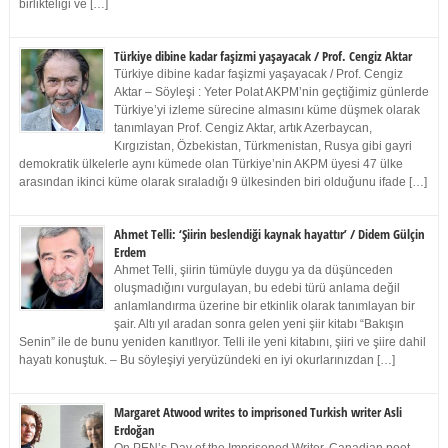
birlikteliği ve […]
Türkiye dibine kadar faşizmi yaşayacak / Prof. Cengiz Aktar
Türkiye dibine kadar faşizmi yaşayacak / Prof. Cengiz
Aktar – Söyleşi : Yeter Polat AKPM’nin geçtiğimiz günlerde
Türkiye’yi izleme sürecine almasını küme düşmek olarak
tanımlayan Prof. Cengiz Aktar, artık Azerbaycan,
Kırgızistan, Özbekistan, Türkmenistan, Rusya gibi gayri
demokratik ülkelerle aynı kümede olan Türkiye’nin AKPM üyesi 47 ülke
arasından ikinci küme olarak sıraladığı 9 ülkesinden biri olduğunu ifade […]
Ahmet Telli: ‘Şiirin beslendiği kaynak hayattır’ / Didem Gülçin
Erdem
Ahmet Telli, şiirin tümüyle duygu ya da düşünceden
oluşmadığını vurgulayan, bu edebi türü anlama değil
anlamlandırma üzerine bir etkinlik olarak tanımlayan bir
şair. Altı yıl aradan sonra gelen yeni şiir kitabı “Bakışın
Senin” ile de bunu yeniden kanıtlıyor. Telli ile yeni kitabını, şiiri ve şiire dahil
hayatı konuştuk. – Bu söyleşiyi yeryüzündeki en iyi okurlarınızdan […]
Margaret Atwood writes to imprisoned Turkish writer Asli
Erdoğan