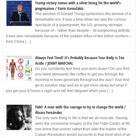
Trump victory comes with a silver lining for the world’s
progressives / Yanis Varoufakis
The election of Donald Trump symbolises the demise of a
remarkable era. It was a time when we saw the curious
spectacle of a superpower, the US, growing stronger
because of – rather than despite – its burgeoning deficits.
It was also remarkable because of the sudden influx of two billion workers –
from China […]
Always Feel Tired? It’s Probably Because Your Body Is Too
Acidic / JENNY MARCHAL
Do you constantly feel tired and worn down? Do you find
you need stimulants like coffee to get you through the
morning or even generally throughout the day? Your first
go-to solution may well be to get more sleep but what if
you get your 8 hours a night and still feel fatigued when your […]
Fidel: A man with the courage to try to change the world /
Álvaro Fernández
The only sure thing in life is that we all must die. Having
seen the occasional images of the frail Fidel Castro at 90,
one knew that sooner rather than later the leader of the
Cuban Revolution would succumb to that most strict of all