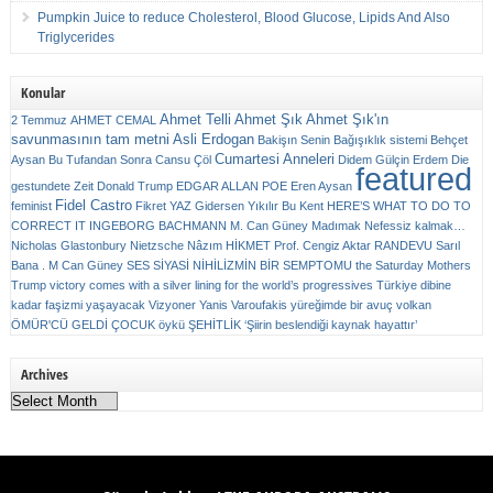
Pumpkin Juice to reduce Cholesterol, Blood Glucose, Lipids And Also
Triglycerides
Konular
Ahmet Telli
Ahmet Şık
Ahmet Şık'ın
2 Temmuz
AHMET CEMAL
savunmasının tam metni
Asli Erdogan
Bakişın Senin
Bağışıklık sistemi
Behçet
Cumartesi Anneleri
Aysan
Bu Tufandan Sonra
Cansu Çöl
Didem Gülçin Erdem
Die
featured
gestundete Zeit
Donald Trump
EDGAR ALLAN POE
Eren Aysan
Fidel Castro
feminist
Fikret YAZ
Gidersen Yıkılır Bu Kent
HERE’S WHAT TO DO TO
CORRECT IT
INGEBORG BACHMANN
M. Can Güney
Madımak
Nefessiz kalmak…
Nicholas Glastonbury
Nietzsche
Nâzım HİKMET
Prof. Cengiz Aktar
RANDEVU
Sarıl
Bana . M Can Güney
SES
SİYASİ NİHİLİZMİN BİR SEMPTOMU
the Saturday Mothers
Trump victory comes with a silver lining for the world’s progressives
Türkiye dibine
kadar faşizmi yaşayacak
Vizyoner
Yanis Varoufakis
yüreğimde bir avuç volkan
ÖMÜR'CÜ GELDİ ÇOCUK
öykü
ŞEHİTLİK
‘Şiirin beslendiği kaynak hayattır’
Archives
Archives