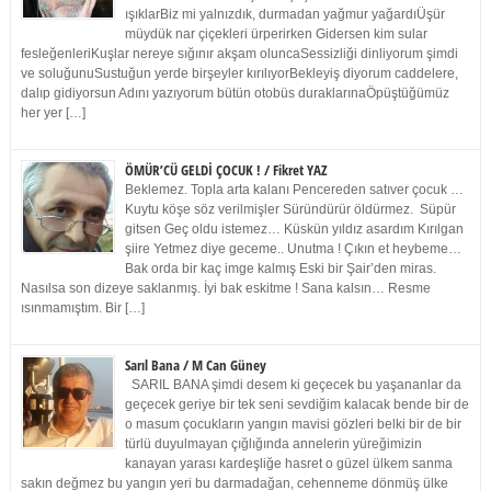
ışıklarBiz mi yalnızdık, durmadan yağmur yağardıÜşür
müydük nar çiçekleri ürperirken Gidersen kim sular
fesleğenleriKuşlar nereye sığınır akşam oluncaSessizliği dinliyorum şimdi
ve soluğunuSustuğun yerde birşeyler kırılıyorBekleyiş diyorum caddelere,
dalıp gidiyorsun Adını yazıyorum bütün otobüs duraklarınaÖpüştüğümüz
her yer […]
ÖMÜR’CÜ GELDİ ÇOCUK ! / Fikret YAZ
Beklemez. Topla arta kalanı Pencereden satıver çocuk …
Kuytu köşe söz verilmişler Süründürür öldürmez. Süpür
gitsen Geç oldu istemez… Küskün yıldız asardım Kırılgan
şiire Yetmez diye geceme.. Unutma ! Çıkın et heybeme…
Bak orda bir kaç imge kalmış Eski bir Şair’den miras.
Nasılsa son dizeye saklanmış. İyi bak eskitme ! Sana kalsın… Resme
ısınmamıştım. Bir […]
Sarıl Bana / M Can Güney
SARIL BANA şimdi desem ki geçecek bu yaşananlar da
geçecek geriye bir tek seni sevdiğim kalacak bende bir de
o masum çocukların yangın mavisi gözleri belki bir de bir
türlü duyulmayan çığlığında annelerin yüreğimizin
kanayan yarası kardeşliğe hasret o güzel ülkem sanma
sakın değmez bu yangın yeri bu darmadağan, cehenneme dönmüş ülke