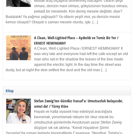
Mutlak tıraş bıçağına sinirlenmiş olacağım. Otların yeşil
olması, denizin mavi olması, gökyüzünün bulutsuz olması,
pekalâ bir meseledir. Kim demiş mesele değildir, diye?
Budalalık! Ya yağmur yağsaydı? Ya otların yeşili mor, ya denizin mavisi
kırmızı olsaydı? Olsaydı o zaman mesele olurdu, işte. […]
A Clean, Well-Lighted Place – Aydınlık ve Temiz Bir Yer /
ERNEST HEMINGWAY
A Clean, Well-Lighted Place / ERNEST HEMINGWAY It
was very late and everyone had left the cafe except an old
man who sat in the shadow the leaves of the tree made
against the electric light. In the day time the street was
dusty, but at night the dew settled the dust and the old man […]
Kitap
Stefan Zweig’ten Gündüz Vassaf’a: Umutsuzluk bulaşıcıdır,
umut da! / Türey Köse
Hayatı ve hatta siyaseti hep edebiyat aracılığıyla
kavramak, yorumlamak isteyen bir okur olarak bu
umutsuzluk günlerinde Avusturyalı yazar Stefan Zweig
düşüyor sık sık aklıma. “Kendi Hayatının Şiirini
Yazanlar”da roman tadında biyografilerle Casanova, Stendhal, Tolstoy’u