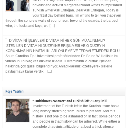
On PEN’s Day of the Imprisoned Writer, Canadian poet,
novelist and activist Margaret Atwood writes to imprisoned
Turkish writer Asli Erdoğan. Dear Asli Erdogan, Today is
your 91st day behind bars. I’m writing to tell you that even
through the concrete walls of your prison, beyond the guards, the barbed
wire, the locks and keys, we […]
D VİTAMİNİ İŞLEVLERİ D VİTAMİNİ HER GÜN MÜ ALINMALI?
İSTENİLEN D VİTAMİNİ DÜZEYİNE ERİŞİLMESİ VE O DÜZEYİN
KORUNMASININ HASTALIKLARI ÖNLEME VE TEDAVİ ETMEDEKİ ROLÜ
South Carolina Tıp Üniversitesi profesörlerinden Dr. Bruce W. Hollis’in bu
videosunu birkaç kez dikkatle izledik. D vitamininin vücuttaki işlevleri
hakkında çok güzel bilgilendiriyor. Anladıklarımızı özetleyerek sizlerle
paylaşmaya karar verdik. […]
Köşe Yazıları
“Turkishness contract” and Turkish left / Barış Ünlü
Involvement of the Turkish left in the Kurdish issue has a
long history stretching from 1920s to present. And this
history is not one to be ashamed of. In fact, some periods
and people in that history can be admired. While either a
complete chauvinist attitude or at best a thick silence