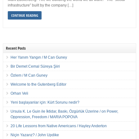
infrastructure” built by the company […]
CONTINUE READING
Recent Posts
Her Yanım Yangın / M Can Guney
Bir Demet Cemal Süreya Şiiri
Özlem / M Can Guney
Welcome to the Gutenberg Editor
Orhan Veli
Yeni başlayanlar için: Kürt Sorunu nedir?
Ursula K. Le Guin ile İktidar, Baskı, Özgürlük Üzerine / on Power,
Oppression, Freedom / MARIA POPOVA
20 Life Lessons from Native Americans / Hayley Anderton
Niçin Yazarız? / John Updike