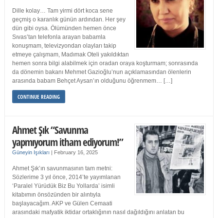
Dille kolay… Tam yirmi dört koca sene
geçmiş o karanlık günün ardından. Her şey
dün gibi oysa. Ölümünden hemen önce
Sıvas’tan telefonla arayan babamla
konuşmam, televizyondan olayları takip
etmeye çalışmam, Madımak Oteli yakıldıktan
hemen sonra bilgi alabilmek için oradan oraya koşturmam; sonrasında
da dönemin bakanı Mehmet Gazioğlu’nun açıklamasından ölenlerin
arasında babam Behçet Aysan’ın olduğunu öğrenmem… […]
CONTINUE READING
Ahmet Şık “Savunma
yapmıyorum itham ediyorum!”
Güneyin Işıkları
|
February 16, 2025
Ahmet Şık’ın savunmasının tam metni:
Sözlerime 3 yıl önce, 2014’te yayımlanan
‘Paralel Yürüdük Biz Bu Yollarda’ isimli
kitabımın önsözünden bir alıntıyla
başlayacağım. AKP ve Gülen Cemaati
arasındaki mafyatik iktidar ortaklığının nasıl dağıldığını anlatan bu