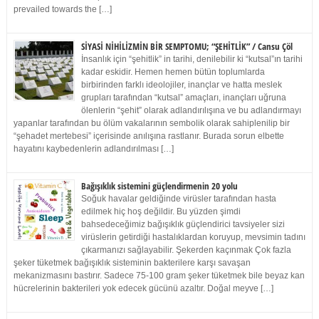
prevailed towards the […]
SİYASİ NİHİLİZMİN BİR SEMPTOMU; “ŞEHİTLİK” / Cansu Çöl
İnsanlık için “şehitlik” in tarihi, denilebilir ki “kutsal”ın tarihi
kadar eskidir. Hemen hemen bütün toplumlarda
birbirinden farklı ideolojiler, inançlar ve hatta meslek
grupları tarafından “kutsal” amaçları, inançları uğruna
ölenlerin “şehit” olarak adlandırılışına ve bu adlandırmayı
yapanlar tarafından bu ölüm vakalarının sembolik olarak sahiplenilip bir
“şehadet mertebesi” içerisinde anılışına rastlanır. Burada sorun elbette
hayatını kaybedenlerin adlandırılması […]
Bağışıklık sistemini güçlendirmenin 20 yolu
Soğuk havalar geldiğinde virüsler tarafından hasta
edilmek hiç hoş değildir. Bu yüzden şimdi
bahsedeceğimiz bağışıklık güçlendirici tavsiyeler sizi
virüslerin getirdiği hastalıklardan koruyup, mevsimin tadını
çıkarmanızı sağlayabilir. Şekerden kaçınmak Çok fazla
şeker tüketmek bağışıklık sisteminin bakterilere karşı savaşan
mekanizmasını bastırır. Sadece 75-100 gram şeker tüketmek bile beyaz kan
hücrelerinin bakterileri yok edecek gücünü azaltır. Doğal meyve […]