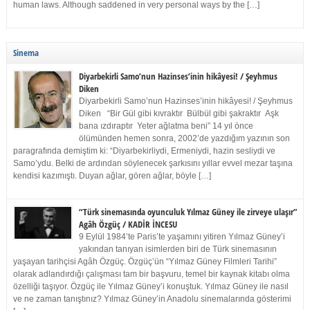
human laws. Although saddened in very personal ways by the […]
Sinema
Diyarbekirli Samo’nun Hazinses’inin hikâyesi! / Şeyhmus
Diken
Diyarbekirli Samo’nun Hazinses’inin hikâyesi! / Şeyhmus
Diken “Bir Gül gibi kıvraktır Bülbül gibi şakraktır Aşk
bana ızdıraptır Yeter ağlatma beni” 14 yıl önce
ölümünden hemen sonra, 2002’de yazdığım yazının son
paragrafında demiştim ki: “Diyarbekirliydi, Ermeniydi, hazin sesliydi ve
Samo’ydu. Belki de ardından söylenecek şarkısını yıllar evvel mezar taşına
kendisi kazımıştı. Duyan ağlar, gören ağlar, böyle […]
“Türk sinemasında oyunculuk Yılmaz Güney ile zirveye ulaşır”
Agâh Özgüç / KADİR İNCESU
9 Eylül 1984’te Paris’te yaşamını yitiren Yılmaz Güney’i
yakından tanıyan isimlerden biri de Türk sinemasının
yaşayan tarihçisi Agâh Özgüç. Özgüç’ün “Yılmaz Güney Filmleri Tarihi”
olarak adlandırdığı çalışması tam bir başvuru, temel bir kaynak kitabı olma
özelliği taşıyor. Özgüç ile Yılmaz Güney’i konuştuk. Yılmaz Güney ile nasıl
ve ne zaman tanıştınız? Yılmaz Güney’in Anadolu sinemalarında gösterimi