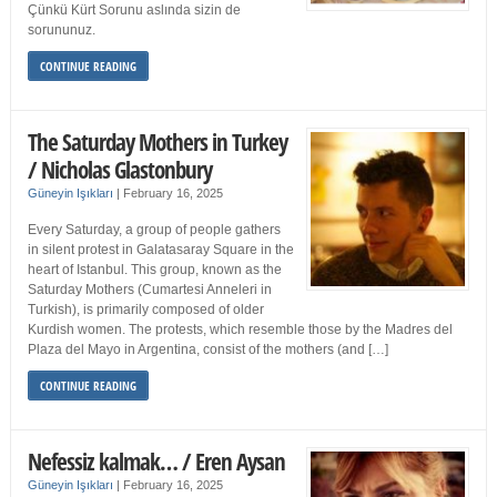
Çünkü Kürt Sorunu aslında sizin de
sorununuz.
CONTINUE READING
The Saturday Mothers in Turkey
/ Nicholas Glastonbury
Güneyin Işıkları
|
February 16, 2025
Every Saturday, a group of people gathers
in silent protest in Galatasaray Square in the
heart of Istanbul. This group, known as the
Saturday Mothers (Cumartesi Anneleri in
Turkish), is primarily composed of older
Kurdish women. The protests, which resemble those by the Madres del
Plaza del Mayo in Argentina, consist of the mothers (and […]
CONTINUE READING
Nefessiz kalmak… / Eren Aysan
Güneyin Işıkları
|
February 16, 2025