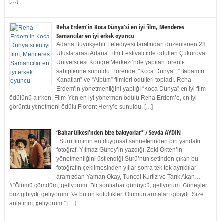
[…]
Reha Erdem’in Koca Dünya’si en iyi film, Menderes
Samancılar en iyi erkek oyuncu
Adana Büyükşehir Belediyesi tarafından düzenlenen 23.
Uluslararası Adana Film Festivali’nde ödüllen Çukurova
Üniversitesi Kongre Merkezi’nde yapılan törenle
sahiplerine sunuldu. Törende, “Koca Dünya”, “Babamın
Kanatları” ve “Albüm” filmleri ödülleri topladı. Reha
Erdem’in yönetmenliğini yaptığı “Koca Dünya” en iyi film
ödülünü alırken, Film-Yön en iyi yönetmen ödülü Reha Erdem’e, en iyi
görüntü yönetmeni ödülü Florent Herry’e sunuldu. […]
‘Bahar ülkesi’nden bize bakıyorlar* / Sevda AYDIN
Sürü filminin en duygusal sahnelerinden biri yandaki
fotoğraf. Yılmaz Güney’in yazdığı, Zeki Ökten’in
yönetmenliğini üstlendiği Sürü’nün setinden çıkan bu
fotoğrafın çekilmesinden yıllar sonra tek tek ayrıldılar
aramızdan Yaman Okay, Tuncel Kurtiz ve Tarık Akan…
#”Ölümü gömdüm, geliyorum. Bir sonbahar günüydü, geliyorum. Güneşler
buz gibiydi, geliyorum. Ve bütün kötülükler. Ölümün armaları gibiydi. Size
anlatırım, geliyorum.” […]