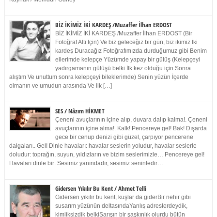
BİZ İKİMİZ İKİ KARDEŞ /Muzaffer İlhan ERDOST
BİZ İKİMİZ İKİ KARDEŞ /Muzaffer İlhan ERDOST (Bir
Fotoğraf Altı İçin) Ve biz geleceğiz bir gün, biz ikimiz İki
kardeş Duracağız Fotoğrafımızda durduğumuz gibi Benim
ellerimde kelepçe Yüzümde yapay bir gülüş (Kelepçeyi
yadırgamanın gülüşü belki İlk kez olduğu için Sonra
alıştım Ve unuttum sonra kelepçeyi bileklerimde) Senin yüzün İçerde
olmanın ve umudun arasında Ve ilk […]
SES / Nâzım HİKMET
Çeneni avuçlarının içine alıp, duvara dalıp kalma!. Çeneni
avuçlarının içine alma!. Kalk! Pencereye gel! Bak! Dışarda
gece bir cenup denizi gibi güzel, çarpıyor pencerene
dalgaları.. Gel! Dinle havaları: havalar seslerin yoludur, havalar seslerle
doludur: toprağın, suyun, yıldızların ve bizim seslerimizle… Pencereye gel!
Havaları dinle bir: Sesimiz yanındadır, sesimiz seninledir…
Gidersen Yıkılır Bu Kent / Ahmet Telli
Gidersen yıkılır bu kent, kuşlar da giderBir nehir gibi
susarım yüzünün deltasındaYanlış adreslerdeydik,
kimliksizdik belkiSarışın bir şaşkınlık olurdu bütün