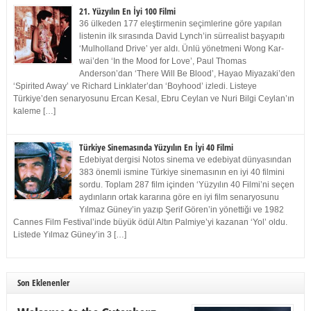
21. Yüzyılın En İyi 100 Filmi
36 ülkeden 177 eleştirmenin seçimlerine göre yapılan
listenin ilk sırasında David Lynch’in sürrealist başyapıtı
‘Mulholland Drive’ yer aldı. Ünlü yönetmeni Wong Kar-
wai’den ‘In the Mood for Love’, Paul Thomas
Anderson’dan ‘There Will Be Blood’, Hayao Miyazaki’den
‘Spirited Away’ ve Richard Linklater’dan ‘Boyhood’ izledi. Listeye
Türkiye’den senaryosunu Ercan Kesal, Ebru Ceylan ve Nuri Bilgi Ceylan’ın
kaleme […]
Türkiye Sinemasında Yüzyılın En İyi 40 Filmi
Edebiyat dergisi Notos sinema ve edebiyat dünyasından
383 önemli ismine Türkiye sinemasının en iyi 40 filmini
sordu. Toplam 287 film içinden ‘Yüzyılın 40 Filmi’ni seçen
aydınların ortak kararına göre en iyi film senaryosunu
Yılmaz Güney’in yazıp Şerif Gören’in yönettiği ve 1982
Cannes Film Festival’inde büyük ödül Altın Palmiye’yi kazanan ‘Yol’ oldu.
Listede Yılmaz Güney’in 3 […]
Son Eklenenler