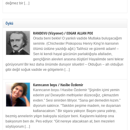
değmez bir […]
Öykü
RANDEVU (Vizyoner) / EDGAR ALLAN POE
Orada beni bekle! O yankılı vadide Mutlaka buluşacağım
seninle. (Chichester Piskoposu Henry King’in karısının
ölümü üstüne yazdığı ağıt.) Talihsiz ve gizemli adam! –
Sen ki kendi hayal gücünün parlaklığıyla afalladın,
gençliğinin alevleri arasına düştün! Hayalimde seni tekrar
görüyorum! Bir kez daha önümde duruyor siluetin! – Olduğun – ah olduğun
gibi değil soğuk vadide ve gölgelerin […]
Karıncanın boyu / Hasibe Özdemir
Karıncanın boyu / Hasibe Özdemir “Şişirdin içimi yemin
ederim ya! Deseydin methiyeler düzeceğiz, çıkmazdım
evden.” Sesi sinirden titriyor. “Sana gel demedim kızım.”
diyorum sakince. “Takıldın peşime madem, ne duyarsan
katlanacaksın.” Bir sigara yakıyor. Başını yana yatırıp,
bezmiş annelerin yılgın bakışıyla süzüyor beni. Kaşlarımı kaldırıp ona
bakıyorum ben de. Pes ediyor. “Git nereye atacaksan at, ben mezeleri
söylüyorum […]