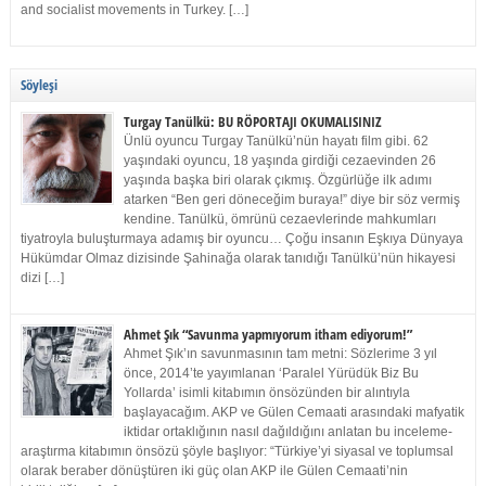
and socialist movements in Turkey. […]
Söyleşi
Turgay Tanülkü: BU RÖPORTAJI OKUMALISINIZ
Ünlü oyuncu Turgay Tanülkü’nün hayatı film gibi. 62
yaşındaki oyuncu, 18 yaşında girdiği cezaevinden 26
yaşında başka biri olarak çıkmış. Özgürlüğe ilk adımı
atarken “Ben geri döneceğim buraya!” diye bir söz vermiş
kendine. Tanülkü, ömrünü cezaevlerinde mahkumları
tiyatroyla buluşturmaya adamış bir oyuncu… Çoğu insanın Eşkıya Dünyaya
Hükümdar Olmaz dizisinde Şahinağa olarak tanıdığı Tanülkü’nün hikayesi
dizi […]
Ahmet Şık “Savunma yapmıyorum itham ediyorum!”
Ahmet Şık’ın savunmasının tam metni: Sözlerime 3 yıl
önce, 2014’te yayımlanan ‘Paralel Yürüdük Biz Bu
Yollarda’ isimli kitabımın önsözünden bir alıntıyla
başlayacağım. AKP ve Gülen Cemaati arasındaki mafyatik
iktidar ortaklığının nasıl dağıldığını anlatan bu inceleme-
araştırma kitabımın önsözü şöyle başlıyor: “Türkiye’yi siyasal ve toplumsal
olarak beraber dönüştüren iki güç olan AKP ile Gülen Cemaati’nin