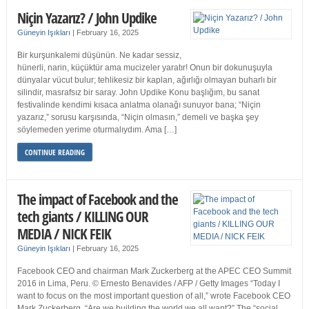
Niçin Yazarız? / John Updike
Güneyin Işıkları
|
February 16, 2025
Bir kurşunkalemi düşünün. Ne kadar sessiz,
hünerli, narin, küçüktür ama mucizeler yaratır! Onun bir dokunuşuyla
dünyalar vücut bulur; tehlikesiz bir kaplan, ağırlığı olmayan buharlı bir
silindir, masrafsız bir saray. John Updike Konu başlığım, bu sanat
festivalinde kendimi kısaca anlatma olanağı sunuyor bana; “Niçin
yazarız,” sorusu karşısında, “Niçin olmasın,” demeli ve başka şey
söylemeden yerime oturmalıydım. Ama […]
CONTINUE READING
The impact of Facebook and the
tech giants / KILLING OUR
MEDIA / NICK FEIK
Güneyin Işıkları
|
February 16, 2025
Facebook CEO and chairman Mark Zuckerberg at the APEC CEO Summit
2016 in Lima, Peru. © Ernesto Benavides / AFP / Getty Images “Today I
want to focus on the most important question of all,” wrote Facebook CEO
Mark Zuckerberg. “Are we building the world we all want?” The “social