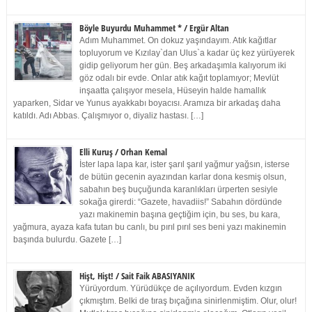
Böyle Buyurdu Muhammet * / Ergür Altan
Adım Muhammet. On dokuz yaşındayım. Atık kağıtlar
topluyorum ve Kızılay`dan Ulus`a kadar üç kez yürüyerek
gidip geliyorum her gün. Beş arkadaşımla kalıyorum iki
göz odalı bir evde. Onlar atık kağıt toplamıyor; Mevlüt
inşaatta çalışıyor mesela, Hüseyin halde hamallık
yaparken, Sidar ve Yunus ayakkabı boyacısı. Aramıza bir arkadaş daha
katıldı. Adı Abbas. Çalışmıyor o, diyaliz hastası. […]
Elli Kuruş / Orhan Kemal
İster lapa lapa kar, ister şarıl şarıl yağmur yağsın, isterse
de bütün gecenin ayazından karlar dona kesmiş olsun,
sabahın beş buçuğunda karanlıkları ürperten sesiyle
sokağa girerdi: “Gazete, havadiis!” Sabahın dördünde
yazı makinemin başına geçtiğim için, bu ses, bu kara,
yağmura, ayaza kafa tutan bu canlı, bu pırıl pırıl ses beni yazı makinemin
başında bulurdu. Gazete […]
Hişt, Hişt! / Sait Faik ABASIYANIK
Yürüyordum. Yürüdükçe de açılıyordum. Evden kızgın
çıkmıştım. Belki de tıraş bıçağına sinirlenmiştim. Olur, olur!