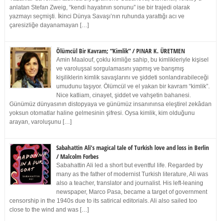
anlatan Stefan Zweig, “kendi hayatının sonunu” ise bir trajedi olarak
yazmayı seçmişti. İkinci Dünya Savaşı’nın ruhunda yarattığı acı ve
çaresizliğe dayanamayan […]
Ölümcül Bir Kavram; “Kimlik” / PINAR K. ÜRETMEN
Amin Maalouf, çoklu kimliğe sahip, bu kimlikleriyle kişisel
ve varoluşsal sorgulamasını yapmış ve barışmış
kişiliklerin kimlik savaşlarını ve şiddeti sonlandırabileceği
umudunu taşıyor. Ölümcül ve el yakan bir kavram “kimlik”.
Nice katliam, cinayet, şiddet ve vahşetin bahanesi.
Günümüz dünyasının distopyaya ve günümüz insanınınsa eleştirel zekâdan
yoksun otomatlar haline gelmesinin şifresi. Oysa kimlik, kim olduğunu
arayan, varoluşunu […]
Sabahattin Ali’s magical tale of Turkish love and loss in Berlin
/ Malcolm Forbes
Sabahattin Ali led a short but eventful life. Regarded by
many as the father of modernist Turkish literature, Ali was
also a teacher, translator and journalist. His left-leaning
newspaper, Marco Pasa, became a target of government
censorship in the 1940s due to its satirical editorials. Ali also sailed too
close to the wind and was […]