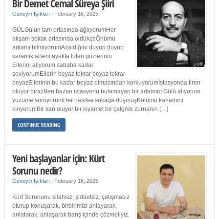
Bir Demet Cemal Süreya Şiiri
Güneyin Işıkları
|
February 16, 2025
GÜLGülün tam ortasında ağlıyorumHer
akşam sokak ortasında öldükçeÖnümü
arkamı bilmiyorumAzaldığını duyup duyup
karanlıktaBeni ayakta tutan gözlerinin
Ellerini alıyorum sabaha kadar
seviyorumEllerin beyaz tekrar beyaz tekrar
beyazEllerinin bu kadar beyaz olmasından korkuyorumİstasyonda tiren
oluyor birazBen bazan istasyonu bulamayan bir adamım Gülü alıyorum
yüzüme sürüyorumHer nasılsa sokağa düşmüşKolumu kanadımı
kırıyorumBir kan oluyor bir kıyamet bir çalgıVe zurnanın […]
CONTINUE READING
Yeni başlayanlar için: Kürt
Sorunu nedir?
Güneyin Işıkları
|
February 16, 2025
Kürt Sorununu silahsız, şiddetsiz, çatışmasız
oturup konuşarak, birbirimizi anlayarak,
anlatarak, anlaşarak barış içinde çözmeliyiz.