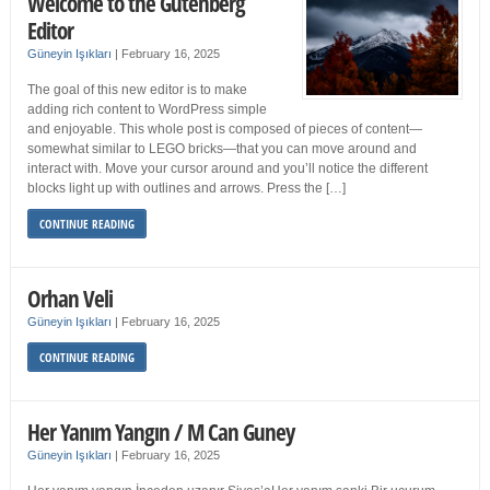
Welcome to the Gutenberg
Editor
Güneyin Işıkları
|
February 16, 2025
The goal of this new editor is to make
adding rich content to WordPress simple
and enjoyable. This whole post is composed of pieces of content—
somewhat similar to LEGO bricks—that you can move around and
interact with. Move your cursor around and you’ll notice the different
blocks light up with outlines and arrows. Press the […]
CONTINUE READING
Orhan Veli
Güneyin Işıkları
|
February 16, 2025
CONTINUE READING
Her Yanım Yangın / M Can Guney
Güneyin Işıkları
|
February 16, 2025