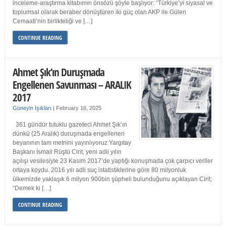
inceleme-araştırma kitabımın önsözü şöyle başlıyor: “Türkiye’yi siyasal ve
toplumsal olarak beraber dönüştüren iki güç olan AKP ile Gülen
Cemaati’nin birlikteliği ve […]
CONTINUE READING
Ahmet Şık’ın Duruşmada
Engellenen Savunması – ARALIK
2017
Güneyin Işıkları
|
February 16, 2025
361 gündür tutuklu gazeteci Ahmet Şık’ın
dünkü (25 Aralık) duruşmada engellenen
beyanının tam metnini yayınlıyoruz Yargıtay
Başkanı İsmail Rüştü Cirit, yeni adli yılın
açılışı vesilesiyle 23 Kasım 2017’de yaptığı konuşmada çok çarpıcı veriler
ortaya koydu. 2016 yılı adli suç istatistiklerine göre 80 milyonluk
ülkemizde yaklaşık 6 milyon 900bin şüpheli bulunduğunu açıklayan Cirit;
“Demek ki […]
CONTINUE READING