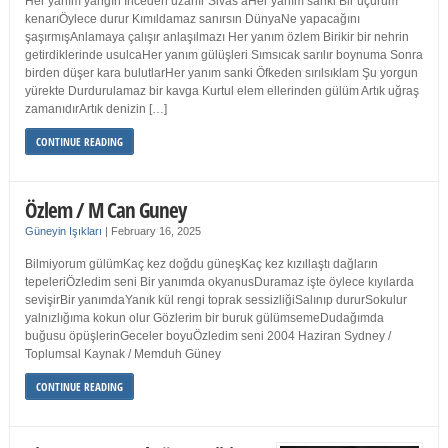
Her yanım yangın İnceden uzanır Sivas’aHer yanım sanki Bir uçurum
kenarıÖylece durur Kımıldamaz sanırsın DünyaNe yapacağını
şaşırmışAnlamaya çalışır anlaşılmazı Her yanım özlem Birikir bir nehrin
getirdiklerinde usulcaHer yanım gülüşleri Sımsıcak sarılır boynuma Sonra
birden düşer kara bulutlarHer yanım sanki Öfkeden sırılsıklam Şu yorgun
yürekte Durdurulamaz bir kavga Kurtul elem ellerinden gülüm Artık uğraş
zamanıdırArtık denizin […]
CONTINUE READING
Özlem / M Can Guney
Güneyin Işıkları
|
February 16, 2025
Bilmiyorum gülümKaç kez doğdu güneşKaç kez kızıllaştı dağların
tepeleriÖzledim seni Bir yanımda okyanusDuramaz işte öylece kıyılarda
sevişirBir yanımdaYanık kül rengi toprak sessizliğiSalınıp dururSokulur
yalnızlığıma kokun olur Gözlerim bir buruk gülümsemeDudağımda
buğusu öpüşlerinGeceler boyuÖzledim seni 2004 Haziran Sydney /
Toplumsal Kaynak / Memduh Güney
CONTINUE READING