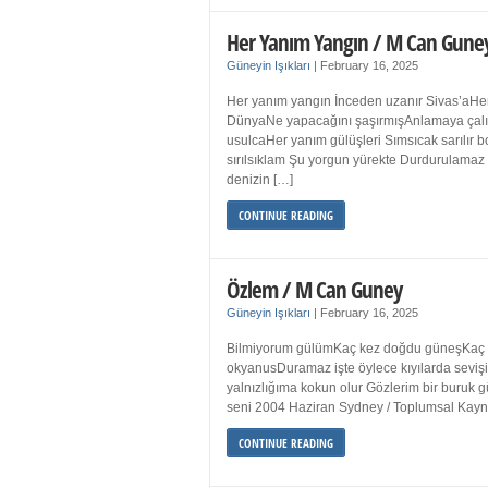
Her Yanım Yangın / M Can Gune
Güneyin Işıkları
|
February 16, 2025
Her yanım yangın İnceden uzanır Sivas’aHer
DünyaNe yapacağını şaşırmışAnlamaya çalışır
usulcaHer yanım gülüşleri Sımsıcak sarılır
sırılsıklam Şu yorgun yürekte Durdurulamaz 
denizin […]
CONTINUE READING
Özlem / M Can Guney
Güneyin Işıkları
|
February 16, 2025
Bilmiyorum gülümKaç kez doğdu güneşKaç kez
okyanusDuramaz işte öylece kıyılarda sevişi
yalnızlığıma kokun olur Gözlerim bir bur
seni 2004 Haziran Sydney / Toplumsal Ka
CONTINUE READING