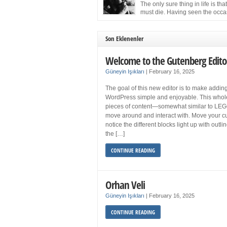
more sleep but what if you get your 8 hours a
The only sure thing in life is tha
and still feel fatigued when your […]
must die. Having seen the occa
images of the frail Fidel Castro 
one knew that sooner rather than later the lea
the Cuban Revolution would succumb to that
Son Eklenenler
strict of all human laws. Although saddened i
personal ways by the […]
Welcome to the Gutenberg Edito
Güneyin Işıkları
|
February 16, 2025
The goal of this new editor is to make adding
WordPress simple and enjoyable. This whol
pieces of content—somewhat similar to LEG
move around and interact with. Move your cu
notice the different blocks light up with outl
the […]
CONTINUE READING
Orhan Veli
Güneyin Işıkları
|
February 16, 2025
CONTINUE READING