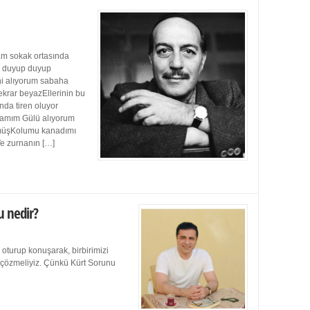
m sokak ortasında
ı duyup duyup
ini alıyorum sabaha
ekrar beyazEllerinin bu
da tiren oluyor
damım Gülü alıyorum
müşKolumu kanadımı
Ve zurnanın […]
u nedir?
 oturup konuşarak, birbirimizi
e çözmeliyiz. Çünkü Kürt Sorunu