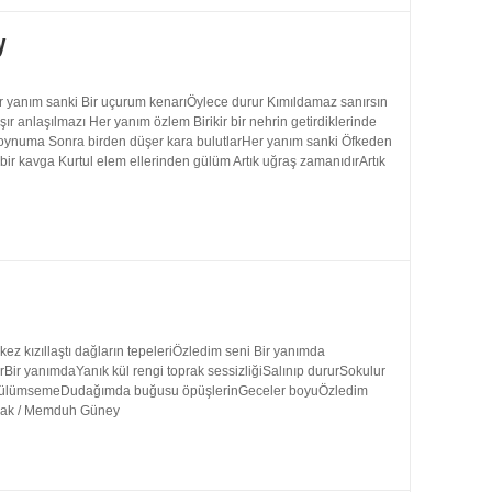
y
 yanım sanki Bir uçurum kenarıÖylece durur Kımıldamaz sanırsın
 anlaşılmazı Her yanım özlem Birikir bir nehrin getirdiklerinde
 boynuma Sonra birden düşer kara bulutlarHer yanım sanki Öfkeden
bir kavga Kurtul elem ellerinden gülüm Artık uğraş zamanıdırArtık
 kızıllaştı dağların tepeleriÖzledim seni Bir yanımda
rBir yanımdaYanık kül rengi toprak sessizliğiSalınıp dururSokulur
uk gülümsemeDudağımda buğusu öpüşlerinGeceler boyuÖzledim
ynak / Memduh Güney