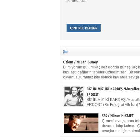
sorununuz.
CONTINUE READING
Şiir
Özlem / M Can Guney
Bilmiyorum gülümKaç kez doğdu güneşKaç 
kızıllaştı dağların tepeleriÖzledim seni Bir y
okyanusDuramaz işte öylece kıyılarda sevişir
yanımdaYanık kül rengi toprak sessizliğiSalın
dururSokulur yalnızlığıma kokun olur Gözleri
BİZ İKİMİZ İKİ KARDEŞ /Muzaffer
buruk gülümsemeDudağımda buğusu
ERDOST
öpüşlerinGeceler boyuÖzledim seni 2004 Ha
BİZ İKİMİZ İKİ KARDEŞ /Muzaffe
Sydney / Toplumsal Kaynak / Memduh Güney
ERDOST (Bir Fotoğraf Altı İçin) 
geleceğiz bir gün, biz ikimiz İki
Duracağız Fotoğrafımızda durduğumuz gibi 
SES / Nâzım HİKMET
ellerimde kelepçe Yüzümde yapay bir gülüş
Çeneni avuçlarının için
(Kelepçeyi yadırgamanın gülüşü belki İlk kez
duvara dalıp kalma!. 
için Sonra alıştım Ve unuttum sonra kelepçeyi
avuçlarının içine alma!
bileklerimde) Senin yüzün İçerde olmanın ve
Pencereye gel! Bak! D
umudun arasında Ve ilk […]