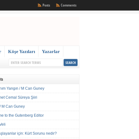
Posts
Comments
r
Köşe Yazıları
Yazarlar
ts
nım Yangın / M Can Guney
met Cemal Süreya Şiiri
/ M Can Guney
e to the Gutenberg Editor
Veli
şlayanlar için: Kürt Sorunu nedir?