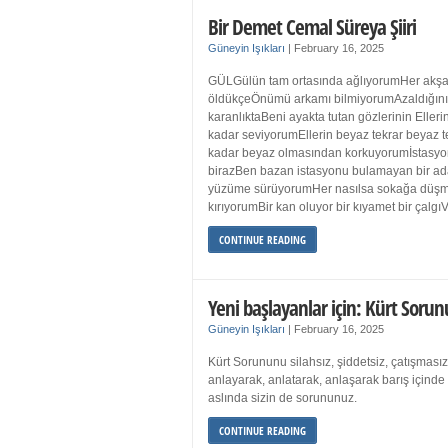
Bir Demet Cemal Süreya Şiiri
Güneyin Işıkları
|
February 16, 2025
GÜLGülün tam ortasında ağlıyorumHer akşa
öldükçeÖnümü arkamı bilmiyorumAzaldığın
karanlıktaBeni ayakta tutan gözlerinin Eller
kadar seviyorumEllerin beyaz tekrar beyaz t
kadar beyaz olmasından korkuyorumİstasyon
birazBen bazan istasyonu bulamayan bir a
yüzüme sürüyorumHer nasılsa sokağa düş
kırıyorumBir kan oluyor bir kıyamet bir çalgı
CONTINUE READING
Yeni başlayanlar için: Kürt Sorun
Güneyin Işıkları
|
February 16, 2025
Kürt Sorununu silahsız, şiddetsiz, çatışmasız
anlayarak, anlatarak, anlaşarak barış içind
aslında sizin de sorununuz.
CONTINUE READING