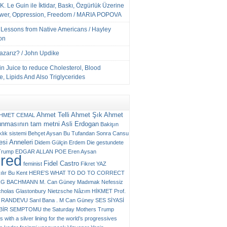
K. Le Guin ile İktidar, Baskı, Özgürlük Üzerine
ower, Oppression, Freedom / MARIA POPOVA
e Lessons from Native Americans / Hayley
on
Yazarız? / John Updike
n Juice to reduce Cholesterol, Blood
, Lipids And Also Triglycerides
Ahmet Telli
Ahmet Şık
Ahmet
HMET CEMAL
unmasının tam metni
Asli Erdogan
Bakişın
klık sistemi
Behçet Aysan
Bu Tufandan Sonra
Cansu
si Anneleri
Didem Gülçin Erdem
Die gestundete
Trump
EDGAR ALLAN POE
Eren Aysan
ured
Fidel Castro
feminist
Fikret YAZ
ılır Bu Kent
HERE’S WHAT TO DO TO CORRECT
RG BACHMANN
M. Can Güney
Madımak
Nefessiz
cholas Glastonbury
Nietzsche
Nâzım HİKMET
Prof.
RANDEVU
Sarıl Bana . M Can Güney
SES
SİYASİ
N BİR SEMPTOMU
the Saturday Mothers
Trump
 with a silver lining for the world’s progressives