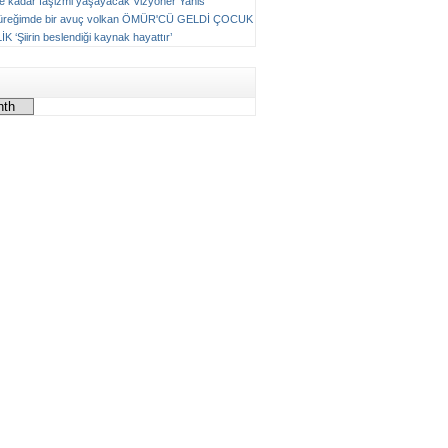
ne kadar faşizmi yaşayacak
Vizyoner
Yanis
üreğimde bir avuç volkan
ÖMÜR'CÜ GELDİ ÇOCUK
LİK
‘Şiirin beslendiği kaynak hayattır’