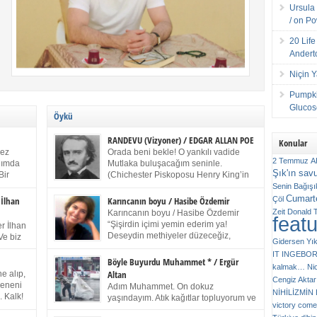
Ursula 
/ on P
20 Lif
Andert
Niçin 
Pumpki
Glucose
Öykü
RANDEVU (Vizyoner) / EDGAR ALLAN POE
Konular
kez
Orada beni bekle! O yankılı vadide
2 Temmuz
A
anımda
Mutlaka buluşacağım seninle.
Şık'ın sav
Bir
(Chichester Piskoposu Henry King’in
ıp
karısının ölümü üstüne yazdığı ağıt.)
Senin
Bağışı
m bir
Talihsiz ve gizemli adam! – Sen ki kendi hayal
Cumarte
Çöl
 İlhan
Karıncanın boyu / Hasibe Özdemir
gücünün parlaklığıyla afalladın, gençliğinin alevleri
Zeit
Donald 
Karıncanın boyu / Hasibe Özdemir
feat
ziran
arasına düştün! Hayalimde seni tekrar görüyorum!
“Şişirdin içimi yemin ederim ya!
r İlhan
Bir kez daha önümde duruyor siluetin! – Olduğun –
Deseydin methiyeler düzeceğiz,
Ve biz
Gidersen Yık
ah olduğun gibi değil soğuk vadide ve gölgelerin […]
çıkmazdım evden.” Sesi sinirden
 kardeş
IT
INGEBO
titriyor. “Sana gel demedim kızım.” diyorum sakince.
Benim
Böyle Buyurdu Muhammet * / Ergür
kalmak…
Ni
“Takıldın peşime madem, ne duyarsan
Altan
e alıp,
Cengiz Aktar
katlanacaksın.” Bir sigara yakıyor. Başını yana yatırıp,
 olduğu
Çeneni
Adım Muhammet. On dokuz
bezmiş annelerin yılgın bakışıyla süzüyor beni.
NİHİLİZMİ
. Kalk!
yaşındayım. Atık kağıtlar topluyorum ve
Kaşlarımı kaldırıp ona bakıyorum ben de. Pes ediyor.
victory comes
ışarda
Kızılay`dan Ulus`a kadar üç kez
“Git nereye atacaksan at, ben mezeleri söylüyorum