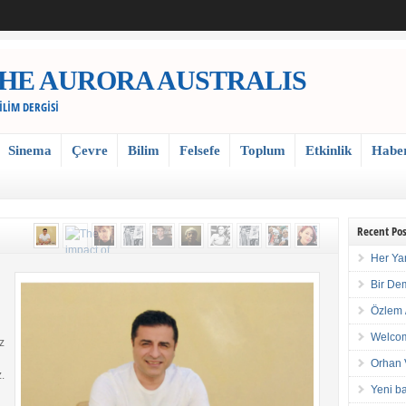
 / THE AURORA AUSTRALIS
BİLİM DERGİSİ
Sinema
Çevre
Bilim
Felsefe
Toplum
Etkinlik
Habe
Recent Pos
Her Ya
Bir De
Özlem 
Welcom
z
Orhan 
.
Yeni ba