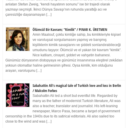
anlatan Stefan Zweig, “kendi hayatının sonunu” ise bir trajedi olarak
yazmayı seçmişti. İkinci Dünya Savaşı’nın ruhunda yarattığı acı ve
çaresizliğe dayanamayan […]
Ölümcül Bir Kavram; “Kimlik” / PINAR K. ÜRETMEN
Amin Maalouf, çoklu kimliğe sahip, bu kimlikleriyle kişisel
ve varoluşsal sorgulamasını yapmış ve barışmış
kişiliklerin kimlik savaşlarını ve şiddeti sonlandırabileceği
umudunu taşıyor. Ölümcül ve el yakan bir kavram “kimlik”.
Nice katliam, cinayet, şiddet ve vahşetin bahanesi.
Günümüz dünyasının distopyaya ve günümüz insanınınsa eleştirel zekâdan
yoksun otomatlar haline gelmesinin şifresi. Oysa kimlik, kim olduğunu
arayan, varoluşunu […]
Sabahattin Ali’s magical tale of Turkish love and loss in Berlin
/ Malcolm Forbes
Sabahattin Ali led a short but eventful life. Regarded by
many as the father of modernist Turkish literature, Ali was
also a teacher, translator and journalist. His left-leaning
newspaper, Marco Pasa, became a target of government
censorship in the 1940s due to its satirical editorials. Ali also sailed too
close to the wind and was […]