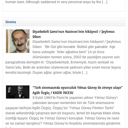
human laws. Although saddened in very personal ways by the […]
Sinema
Diyarbekirli Samo’nun Hazinses’inin hikâyesi! / Şeyhmus
Diken
Diyarbekirli Samo’nun Hazinses’inin hikâyesi! / Şeyhmus
Diken “Bir Gül gibi kıvraktır Bülbül gibi şakraktır Aşk
bana ızdıraptır Yeter ağlatma beni” 14 yıl önce
ölümünden hemen sonra, 2002’de yazdığım yazının son
paragrafında demiştim ki: “Diyarbekirliydi, Ermeniydi, hazin sesliydi ve
Samo’ydu. Belki de ardından söylenecek şarkısını yıllar evvel mezar taşına
kendisi kazımıştı. Duyan ağlar, gören ağlar, böyle […]
“Türk sinemasında oyunculuk Yılmaz Güney ile zirveye ulaşır”
Agâh Özgüç / KADİR İNCESU
9 Eylül 1984’te Paris’te yaşamını yitiren Yılmaz Güney’i
yakından tanıyan isimlerden biri de Türk sinemasının
yaşayan tarihçisi Agâh Özgüç. Özgüç’ün “Yılmaz Güney Filmleri Tarihi”
olarak adlandırdığı çalışması tam bir başvuru, temel bir kaynak kitabı olma
özelliği taşıyor. Özgüç ile Yılmaz Güney’i konuştuk. Yılmaz Güney ile nasıl
ve ne zaman tanıştınız? Yılmaz Güney’in Anadolu sinemalarında gösterimi