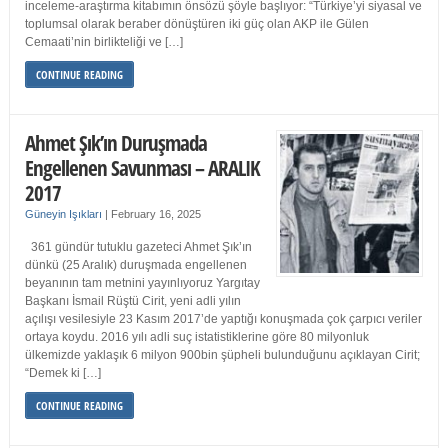
inceleme-araştırma kitabımın önsözü şöyle başlıyor: “Türkiye’yi siyasal ve
toplumsal olarak beraber dönüştüren iki güç olan AKP ile Gülen
Cemaati’nin birlikteliği ve […]
CONTINUE READING
Ahmet Şık’ın Duruşmada
Engellenen Savunması – ARALIK
2017
Güneyin Işıkları
|
February 16, 2025
361 gündür tutuklu gazeteci Ahmet Şık’ın
dünkü (25 Aralık) duruşmada engellenen
beyanının tam metnini yayınlıyoruz Yargıtay
Başkanı İsmail Rüştü Cirit, yeni adli yılın
açılışı vesilesiyle 23 Kasım 2017’de yaptığı konuşmada çok çarpıcı veriler
ortaya koydu. 2016 yılı adli suç istatistiklerine göre 80 milyonluk
ülkemizde yaklaşık 6 milyon 900bin şüpheli bulunduğunu açıklayan Cirit;
“Demek ki […]
CONTINUE READING