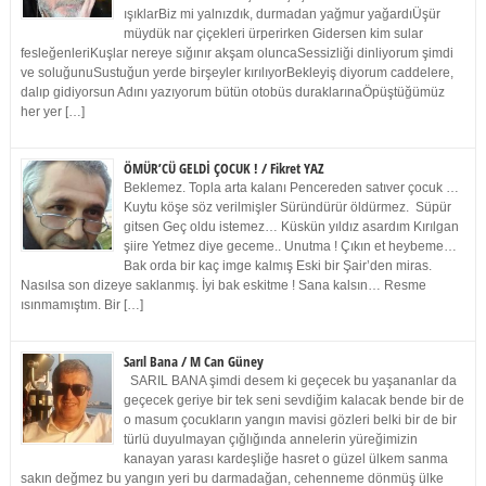
ışıklarBiz mi yalnızdık, durmadan yağmur yağardıÜşür
müydük nar çiçekleri ürperirken Gidersen kim sular
fesleğenleriKuşlar nereye sığınır akşam oluncaSessizliği dinliyorum şimdi
ve soluğunuSustuğun yerde birşeyler kırılıyorBekleyiş diyorum caddelere,
dalıp gidiyorsun Adını yazıyorum bütün otobüs duraklarınaÖpüştüğümüz
her yer […]
ÖMÜR’CÜ GELDİ ÇOCUK ! / Fikret YAZ
Beklemez. Topla arta kalanı Pencereden satıver çocuk …
Kuytu köşe söz verilmişler Süründürür öldürmez. Süpür
gitsen Geç oldu istemez… Küskün yıldız asardım Kırılgan
şiire Yetmez diye geceme.. Unutma ! Çıkın et heybeme…
Bak orda bir kaç imge kalmış Eski bir Şair’den miras.
Nasılsa son dizeye saklanmış. İyi bak eskitme ! Sana kalsın… Resme
ısınmamıştım. Bir […]
Sarıl Bana / M Can Güney
SARIL BANA şimdi desem ki geçecek bu yaşananlar da
geçecek geriye bir tek seni sevdiğim kalacak bende bir de
o masum çocukların yangın mavisi gözleri belki bir de bir
türlü duyulmayan çığlığında annelerin yüreğimizin
kanayan yarası kardeşliğe hasret o güzel ülkem sanma
sakın değmez bu yangın yeri bu darmadağan, cehenneme dönmüş ülke