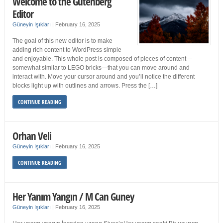
Welcome to the Gutenberg
Editor
Güneyin Işıkları
|
February 16, 2025
The goal of this new editor is to make
adding rich content to WordPress simple
and enjoyable. This whole post is composed of pieces of content—
somewhat similar to LEGO bricks—that you can move around and
interact with. Move your cursor around and you’ll notice the different
blocks light up with outlines and arrows. Press the […]
CONTINUE READING
Orhan Veli
Güneyin Işıkları
|
February 16, 2025
CONTINUE READING
Her Yanım Yangın / M Can Guney
Güneyin Işıkları
|
February 16, 2025