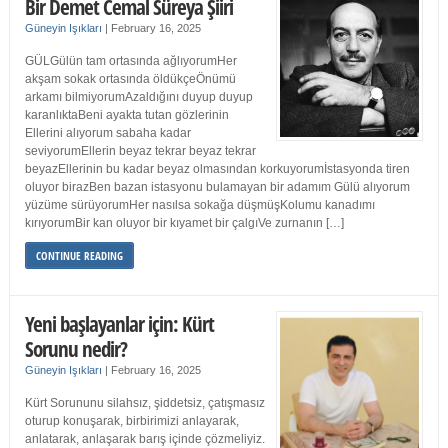
Bir Demet Cemal Süreya Şiiri
Güneyin Işıkları
|
February 16, 2025
GÜLGülün tam ortasında ağlıyorumHer
akşam sokak ortasında öldükçeÖnümü
arkamı bilmiyorumAzaldığını duyup duyup
karanlıktaBeni ayakta tutan gözlerinin
Ellerini alıyorum sabaha kadar
seviyorumEllerin beyaz tekrar beyaz tekrar
beyazEllerinin bu kadar beyaz olmasından korkuyorumİstasyonda tiren
oluyor birazBen bazan istasyonu bulamayan bir adamım Gülü alıyorum
yüzüme sürüyorumHer nasılsa sokağa düşmüşKolumu kanadımı
kırıyorumBir kan oluyor bir kıyamet bir çalgıVe zurnanın […]
CONTINUE READING
Yeni başlayanlar için: Kürt
Sorunu nedir?
Güneyin Işıkları
|
February 16, 2025
Kürt Sorununu silahsız, şiddetsiz, çatışmasız
oturup konuşarak, birbirimizi anlayarak,
anlatarak, anlaşarak barış içinde çözmeliyiz.