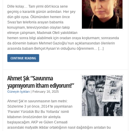
Dille kolay… Tam yirmi dört koca sene
geçmiş o karanlık günün ardından. Her şey
dün gibi oysa. Ölümünden hemen önce
Sıvas’tan telefonla arayan babamla
konuşmam, televizyondan olayları takip
etmeye çalışmam, Madımak Oteli yakıldıktan
hemen sonra bilgi alabilmek için oradan oraya koşturmam; sonrasında
da dönemin bakanı Mehmet Gazioğlu’nun açıklamasından ölenlerin
arasında babam Behçet Aysan’ın olduğunu öğrenmem… […]
CONTINUE READING
Ahmet Şık “Savunma
yapmıyorum itham ediyorum!”
Güneyin Işıkları
|
February 16, 2025
Ahmet Şık’ın savunmasının tam metni:
Sözlerime 3 yıl önce, 2014’te yayımlanan
‘Paralel Yürüdük Biz Bu Yollarda’ isimli
kitabımın önsözünden bir alıntıyla
başlayacağım. AKP ve Gülen Cemaati
arasındaki mafyatik iktidar ortaklığının nasıl dağıldığını anlatan bu