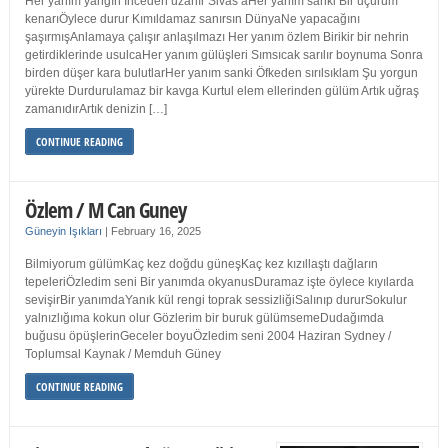
Her yanım yangın İnceden uzanır Sivas’aHer yanım sanki Bir uçurum
kenarıÖylece durur Kımıldamaz sanırsın DünyaNe yapacağını
şaşırmışAnlamaya çalışır anlaşılmazı Her yanım özlem Birikir bir nehrin
getirdiklerinde usulcaHer yanım gülüşleri Sımsıcak sarılır boynuma Sonra
birden düşer kara bulutlarHer yanım sanki Öfkeden sırılsıklam Şu yorgun
yürekte Durdurulamaz bir kavga Kurtul elem ellerinden gülüm Artık uğraş
zamanıdırArtık denizin […]
CONTINUE READING
Özlem / M Can Guney
Güneyin Işıkları
|
February 16, 2025
Bilmiyorum gülümKaç kez doğdu güneşKaç kez kızıllaştı dağların
tepeleriÖzledim seni Bir yanımda okyanusDuramaz işte öylece kıyılarda
sevişirBir yanımdaYanık kül rengi toprak sessizliğiSalınıp dururSokulur
yalnızlığıma kokun olur Gözlerim bir buruk gülümsemeDudağımda
buğusu öpüşlerinGeceler boyuÖzledim seni 2004 Haziran Sydney /
Toplumsal Kaynak / Memduh Güney
CONTINUE READING