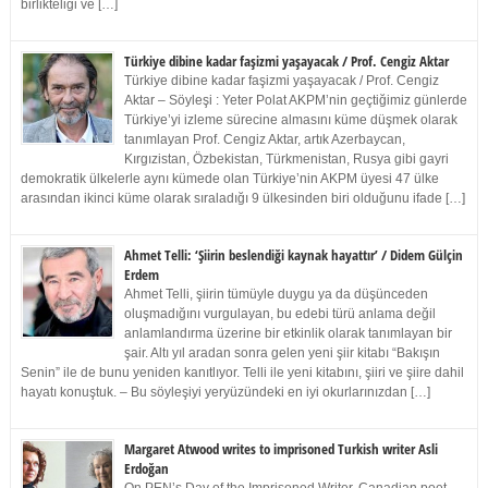
birlikteliği ve […]
Türkiye dibine kadar faşizmi yaşayacak / Prof. Cengiz Aktar
Türkiye dibine kadar faşizmi yaşayacak / Prof. Cengiz
Aktar – Söyleşi : Yeter Polat AKPM’nin geçtiğimiz günlerde
Türkiye’yi izleme sürecine almasını küme düşmek olarak
tanımlayan Prof. Cengiz Aktar, artık Azerbaycan,
Kırgızistan, Özbekistan, Türkmenistan, Rusya gibi gayri
demokratik ülkelerle aynı kümede olan Türkiye’nin AKPM üyesi 47 ülke
arasından ikinci küme olarak sıraladığı 9 ülkesinden biri olduğunu ifade […]
Ahmet Telli: ‘Şiirin beslendiği kaynak hayattır’ / Didem Gülçin
Erdem
Ahmet Telli, şiirin tümüyle duygu ya da düşünceden
oluşmadığını vurgulayan, bu edebi türü anlama değil
anlamlandırma üzerine bir etkinlik olarak tanımlayan bir
şair. Altı yıl aradan sonra gelen yeni şiir kitabı “Bakışın
Senin” ile de bunu yeniden kanıtlıyor. Telli ile yeni kitabını, şiiri ve şiire dahil
hayatı konuştuk. – Bu söyleşiyi yeryüzündeki en iyi okurlarınızdan […]
Margaret Atwood writes to imprisoned Turkish writer Asli
Erdoğan