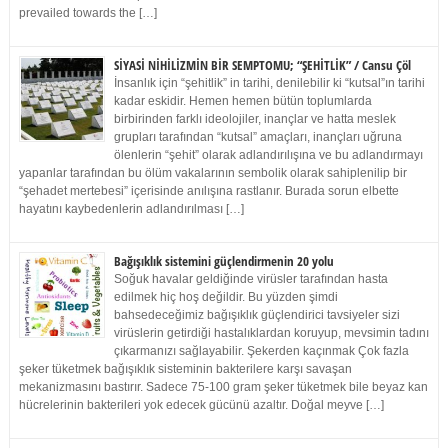
prevailed towards the […]
SİYASİ NİHİLİZMİN BİR SEMPTOMU; “ŞEHİTLİK” / Cansu Çöl
İnsanlık için “şehitlik” in tarihi, denilebilir ki “kutsal”ın tarihi
kadar eskidir. Hemen hemen bütün toplumlarda
birbirinden farklı ideolojiler, inançlar ve hatta meslek
grupları tarafından “kutsal” amaçları, inançları uğruna
ölenlerin “şehit” olarak adlandırılışına ve bu adlandırmayı
yapanlar tarafından bu ölüm vakalarının sembolik olarak sahiplenilip bir
“şehadet mertebesi” içerisinde anılışına rastlanır. Burada sorun elbette
hayatını kaybedenlerin adlandırılması […]
Bağışıklık sistemini güçlendirmenin 20 yolu
Soğuk havalar geldiğinde virüsler tarafından hasta
edilmek hiç hoş değildir. Bu yüzden şimdi
bahsedeceğimiz bağışıklık güçlendirici tavsiyeler sizi
virüslerin getirdiği hastalıklardan koruyup, mevsimin tadını
çıkarmanızı sağlayabilir. Şekerden kaçınmak Çok fazla
şeker tüketmek bağışıklık sisteminin bakterilere karşı savaşan
mekanizmasını bastırır. Sadece 75-100 gram şeker tüketmek bile beyaz kan
hücrelerinin bakterileri yok edecek gücünü azaltır. Doğal meyve […]