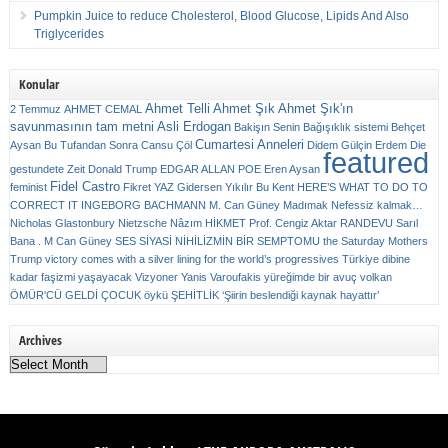
Pumpkin Juice to reduce Cholesterol, Blood Glucose, Lipids And Also
Triglycerides
Konular
Ahmet Telli
Ahmet Şık
Ahmet Şık'ın
2 Temmuz
AHMET CEMAL
savunmasının tam metni
Asli Erdogan
Bakişın Senin
Bağışıklık sistemi
Behçet
Cumartesi Anneleri
Aysan
Bu Tufandan Sonra
Cansu Çöl
Didem Gülçin Erdem
Die
featured
gestundete Zeit
Donald Trump
EDGAR ALLAN POE
Eren Aysan
Fidel Castro
feminist
Fikret YAZ
Gidersen Yıkılır Bu Kent
HERE’S WHAT TO DO TO
CORRECT IT
INGEBORG BACHMANN
M. Can Güney
Madımak
Nefessiz kalmak…
Nicholas Glastonbury
Nietzsche
Nâzım HİKMET
Prof. Cengiz Aktar
RANDEVU
Sarıl
Bana . M Can Güney
SES
SİYASİ NİHİLİZMİN BİR SEMPTOMU
the Saturday Mothers
Trump victory comes with a silver lining for the world’s progressives
Türkiye dibine
kadar faşizmi yaşayacak
Vizyoner
Yanis Varoufakis
yüreğimde bir avuç volkan
ÖMÜR'CÜ GELDİ ÇOCUK
öykü
ŞEHİTLİK
‘Şiirin beslendiği kaynak hayattır’
Archives
Archives