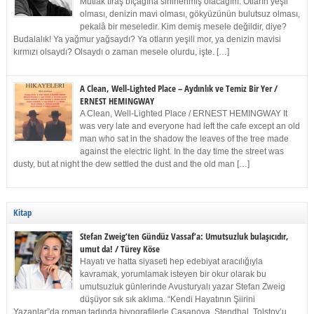
Mutlak tıraş bıçağına sinirlenmiş olacağım. Otların yeşil
olması, denizin mavi olması, gökyüzünün bulutsuz olması,
pekalâ bir meseledir. Kim demiş mesele değildir, diye?
Budalalık! Ya yağmur yağsaydı? Ya otların yeşili mor, ya denizin mavisi
kırmızı olsaydı? Olsaydı o zaman mesele olurdu, işte. […]
A Clean, Well-Lighted Place – Aydınlık ve Temiz Bir Yer /
ERNEST HEMINGWAY
A Clean, Well-Lighted Place / ERNEST HEMINGWAY It
was very late and everyone had left the cafe except an old
man who sat in the shadow the leaves of the tree made
against the electric light. In the day time the street was
dusty, but at night the dew settled the dust and the old man […]
Kitap
Stefan Zweig’ten Gündüz Vassaf’a: Umutsuzluk bulaşıcıdır,
umut da! / Türey Köse
Hayatı ve hatta siyaseti hep edebiyat aracılığıyla
kavramak, yorumlamak isteyen bir okur olarak bu
umutsuzluk günlerinde Avusturyalı yazar Stefan Zweig
düşüyor sık sık aklıma. “Kendi Hayatının Şiirini
Yazanlar”da roman tadında biyografilerle Casanova, Stendhal, Tolstoy’u