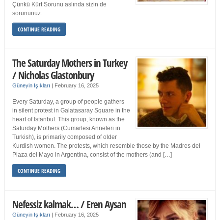
Çünkü Kürt Sorunu aslında sizin de
sorununuz.
CONTINUE READING
The Saturday Mothers in Turkey
/ Nicholas Glastonbury
Güneyin Işıkları
|
February 16, 2025
Every Saturday, a group of people gathers
in silent protest in Galatasaray Square in the
heart of Istanbul. This group, known as the
Saturday Mothers (Cumartesi Anneleri in
Turkish), is primarily composed of older
Kurdish women. The protests, which resemble those by the Madres del
Plaza del Mayo in Argentina, consist of the mothers (and […]
CONTINUE READING
Nefessiz kalmak… / Eren Aysan
Güneyin Işıkları
|
February 16, 2025