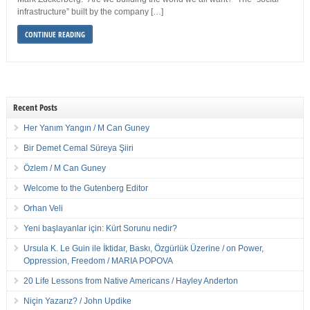
infrastructure” built by the company […]
CONTINUE READING
Recent Posts
Her Yanım Yangın / M Can Guney
Bir Demet Cemal Süreya Şiiri
Özlem / M Can Guney
Welcome to the Gutenberg Editor
Orhan Veli
Yeni başlayanlar için: Kürt Sorunu nedir?
Ursula K. Le Guin ile İktidar, Baskı, Özgürlük Üzerine / on Power,
Oppression, Freedom / MARIA POPOVA
20 Life Lessons from Native Americans / Hayley Anderton
Niçin Yazarız? / John Updike