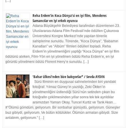
[…]
Reha Erdem’in Koca Dünya’si en iyi film, Menderes
Samancılar en iyi erkek oyuncu
Adana Büyükşehir Belediyesi tarafından düzenlenen 23.
Uluslararası Adana Film Festivali’nde ödüllen Çukurova
Üniversitesi Kongre Merkezi’nde yapılan törenle
sahiplerine sunuldu. Törende, “Koca Dünya”, “Babamın
Kanatları” ve “Albüm” filmleri ödülleri topladı. Reha
Erdem’in yönetmenliğini yaptığı “Koca Dünya” en iyi film
ödülünü alırken, Film-Yön en iyi yönetmen ödülü Reha Erdem’e, en iyi
görüntü yönetmeni ödülü Florent Herry’e sunuldu. […]
‘Bahar ülkesi’nden bize bakıyorlar* / Sevda AYDIN
Sürü filminin en duygusal sahnelerinden biri yandaki
fotoğraf. Yılmaz Güney’in yazdığı, Zeki Ökten’in
yönetmenliğini üstlendiği Sürü’nün setinden çıkan bu
fotoğrafın çekilmesinden yıllar sonra tek tek ayrıldılar
aramızdan Yaman Okay, Tuncel Kurtiz ve Tarık Akan…
#”Ölümü gömdüm, geliyorum. Bir sonbahar günüydü, geliyorum. Güneşler
buz gibiydi, geliyorum. Ve bütün kötülükler. Ölümün armaları gibiydi. Size
anlatırım, geliyorum.” […]