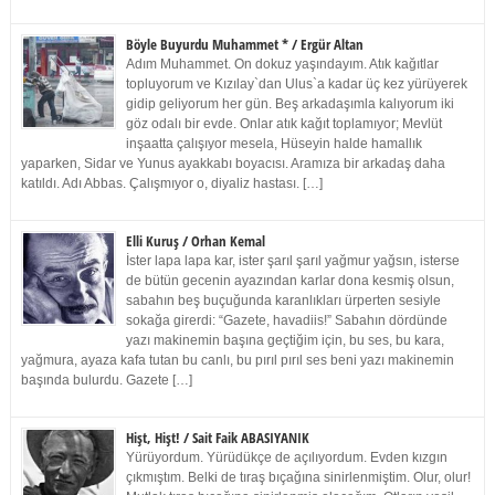
Böyle Buyurdu Muhammet * / Ergür Altan
Adım Muhammet. On dokuz yaşındayım. Atık kağıtlar
topluyorum ve Kızılay`dan Ulus`a kadar üç kez yürüyerek
gidip geliyorum her gün. Beş arkadaşımla kalıyorum iki
göz odalı bir evde. Onlar atık kağıt toplamıyor; Mevlüt
inşaatta çalışıyor mesela, Hüseyin halde hamallık
yaparken, Sidar ve Yunus ayakkabı boyacısı. Aramıza bir arkadaş daha
katıldı. Adı Abbas. Çalışmıyor o, diyaliz hastası. […]
Elli Kuruş / Orhan Kemal
İster lapa lapa kar, ister şarıl şarıl yağmur yağsın, isterse
de bütün gecenin ayazından karlar dona kesmiş olsun,
sabahın beş buçuğunda karanlıkları ürperten sesiyle
sokağa girerdi: “Gazete, havadiis!” Sabahın dördünde
yazı makinemin başına geçtiğim için, bu ses, bu kara,
yağmura, ayaza kafa tutan bu canlı, bu pırıl pırıl ses beni yazı makinemin
başında bulurdu. Gazete […]
Hişt, Hişt! / Sait Faik ABASIYANIK
Yürüyordum. Yürüdükçe de açılıyordum. Evden kızgın
çıkmıştım. Belki de tıraş bıçağına sinirlenmiştim. Olur, olur!