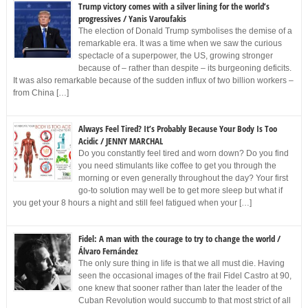
Trump victory comes with a silver lining for the world’s
progressives / Yanis Varoufakis
The election of Donald Trump symbolises the demise of a
remarkable era. It was a time when we saw the curious
spectacle of a superpower, the US, growing stronger
because of – rather than despite – its burgeoning deficits.
It was also remarkable because of the sudden influx of two billion workers –
from China […]
Always Feel Tired? It’s Probably Because Your Body Is Too
Acidic / JENNY MARCHAL
Do you constantly feel tired and worn down? Do you find
you need stimulants like coffee to get you through the
morning or even generally throughout the day? Your first
go-to solution may well be to get more sleep but what if
you get your 8 hours a night and still feel fatigued when your […]
Fidel: A man with the courage to try to change the world /
Álvaro Fernández
The only sure thing in life is that we all must die. Having
seen the occasional images of the frail Fidel Castro at 90,
one knew that sooner rather than later the leader of the
Cuban Revolution would succumb to that most strict of all