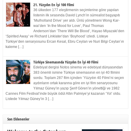
21. Yüzyılın En İyi 100 Filmi
36 ülkeden 177 eleştirmenin seçimlerine göre yapılan
listenin ilk sırasında David Lynch’in sürrealist başyapıtı
‘Mulholland Drive’ yer aldı. Ünlü yönetmeni Wong Kar-
wai’den ‘In the Mood for Love’, Paul Thomas
Anderson’dan ‘There Will Be Blood’, Hayao Miyazaki’den
‘Spirited Away’ ve Richard Linklater’dan ‘Boyhood’ izledi. Listeye
Türkiye’den senaryosunu Ercan Kesal, Ebru Ceylan ve Nuri Bilgi Ceylan’ın
kaleme […]
Türkiye Sinemasında Yüzyılın En İyi 40 Filmi
Edebiyat dergisi Notos sinema ve edebiyat dünyasından
383 önemli ismine Türkiye sinemasının en iyi 40 filmini
sordu. Toplam 287 film içinden ‘Yüzyılın 40 Filmi’ni seçen
aydınların ortak kararına göre en iyi film senaryosunu
Yılmaz Güney’in yazıp Şerif Gören’in yönettiği ve 1982
Cannes Film Festival’inde büyük ödül Altın Palmiye’yi kazanan ‘Yol’ oldu.
Listede Yılmaz Güney’in 3 […]
Son Eklenenler