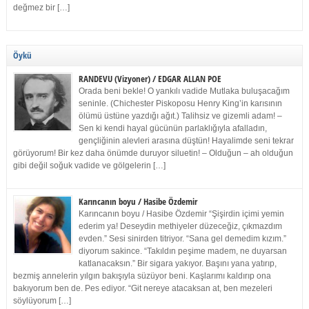
değmez bir […]
Öykü
RANDEVU (Vizyoner) / EDGAR ALLAN POE
Orada beni bekle! O yankılı vadide Mutlaka buluşacağım
seninle. (Chichester Piskoposu Henry King’in karısının
ölümü üstüne yazdığı ağıt.) Talihsiz ve gizemli adam! –
Sen ki kendi hayal gücünün parlaklığıyla afalladın,
gençliğinin alevleri arasına düştün! Hayalimde seni tekrar
görüyorum! Bir kez daha önümde duruyor siluetin! – Olduğun – ah olduğun
gibi değil soğuk vadide ve gölgelerin […]
Karıncanın boyu / Hasibe Özdemir
Karıncanın boyu / Hasibe Özdemir “Şişirdin içimi yemin
ederim ya! Deseydin methiyeler düzeceğiz, çıkmazdım
evden.” Sesi sinirden titriyor. “Sana gel demedim kızım.”
diyorum sakince. “Takıldın peşime madem, ne duyarsan
katlanacaksın.” Bir sigara yakıyor. Başını yana yatırıp,
bezmiş annelerin yılgın bakışıyla süzüyor beni. Kaşlarımı kaldırıp ona
bakıyorum ben de. Pes ediyor. “Git nereye atacaksan at, ben mezeleri
söylüyorum […]