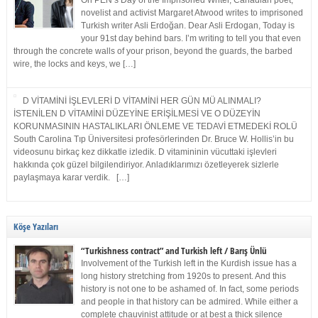
On PEN’s Day of the Imprisoned Writer, Canadian poet,
novelist and activist Margaret Atwood writes to imprisoned
Turkish writer Asli Erdoğan. Dear Asli Erdogan, Today is
your 91st day behind bars. I’m writing to tell you that even
through the concrete walls of your prison, beyond the guards, the barbed
wire, the locks and keys, we […]
D VİTAMİNİ İŞLEVLERİ D VİTAMİNİ HER GÜN MÜ ALINMALI?
İSTENİLEN D VİTAMİNİ DÜZEYİNE ERİŞİLMESİ VE O DÜZEYİN
KORUNMASININ HASTALIKLARI ÖNLEME VE TEDAVİ ETMEDEKİ ROLÜ
South Carolina Tıp Üniversitesi profesörlerinden Dr. Bruce W. Hollis’in bu
videosunu birkaç kez dikkatle izledik. D vitamininin vücuttaki işlevleri
hakkında çok güzel bilgilendiriyor. Anladıklarımızı özetleyerek sizlerle
paylaşmaya karar verdik. […]
Köşe Yazıları
“Turkishness contract” and Turkish left / Barış Ünlü
Involvement of the Turkish left in the Kurdish issue has a
long history stretching from 1920s to present. And this
history is not one to be ashamed of. In fact, some periods
and people in that history can be admired. While either a
complete chauvinist attitude or at best a thick silence