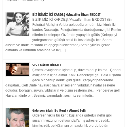
BİZ İKİMİZ İKİ KARDEŞ /Muzaffer İlhan ERDOST
BİZ İKİMİZ İKİ KARDEŞ /Muzaffer İlhan ERDOST (Bir
Fotoğraf Altı İçin) Ve biz geleceğiz bir gün, biz ikimiz İki
kardeş Duracağız Fotoğrafımızda durduğumuz gibi Benim
ellerimde kelepçe Yüzümde yapay bir gülüş (Kelepçeyi
yadırgamanın gülüşü belki İlk kez olduğu için Sonra
alıştım Ve unuttum sonra kelepçeyi bileklerimde) Senin yüzün İçerde
olmanın ve umudun arasında Ve ilk […]
SES / Nâzım HİKMET
Çeneni avuçlarının içine alıp, duvara dalıp kalma!. Çeneni
avuçlarının içine alma!. Kalk! Pencereye gel! Bak! Dışarda
gece bir cenup denizi gibi güzel, çarpıyor pencerene
dalgaları.. Gel! Dinle havaları: havalar seslerin yoludur, havalar seslerle
doludur: toprağın, suyun, yıldızların ve bizim seslerimizle… Pencereye gel!
Havaları dinle bir: Sesimiz yanındadır, sesimiz seninledir…
Gidersen Yıkılır Bu Kent / Ahmet Telli
Gidersen yıkılır bu kent, kuşlar da giderBir nehir gibi
susarım yüzünün deltasındaYanlış adreslerdeydik,
kimliksizdik belkiSarışın bir şaşkınlık olurdu bütün