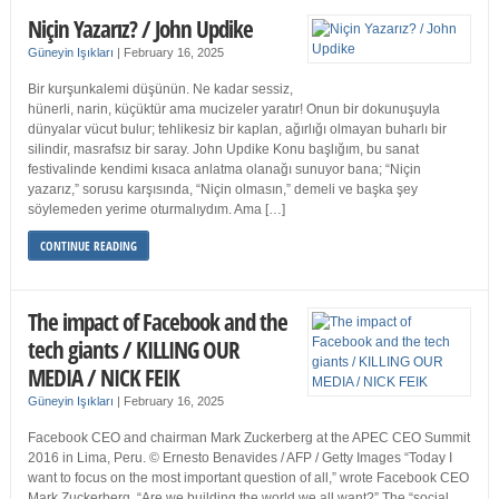
Niçin Yazarız? / John Updike
Güneyin Işıkları
|
February 16, 2025
Bir kurşunkalemi düşünün. Ne kadar sessiz,
hünerli, narin, küçüktür ama mucizeler yaratır! Onun bir dokunuşuyla
dünyalar vücut bulur; tehlikesiz bir kaplan, ağırlığı olmayan buharlı bir
silindir, masrafsız bir saray. John Updike Konu başlığım, bu sanat
festivalinde kendimi kısaca anlatma olanağı sunuyor bana; “Niçin
yazarız,” sorusu karşısında, “Niçin olmasın,” demeli ve başka şey
söylemeden yerime oturmalıydım. Ama […]
CONTINUE READING
The impact of Facebook and the
tech giants / KILLING OUR
MEDIA / NICK FEIK
Güneyin Işıkları
|
February 16, 2025
Facebook CEO and chairman Mark Zuckerberg at the APEC CEO Summit
2016 in Lima, Peru. © Ernesto Benavides / AFP / Getty Images “Today I
want to focus on the most important question of all,” wrote Facebook CEO
Mark Zuckerberg. “Are we building the world we all want?” The “social