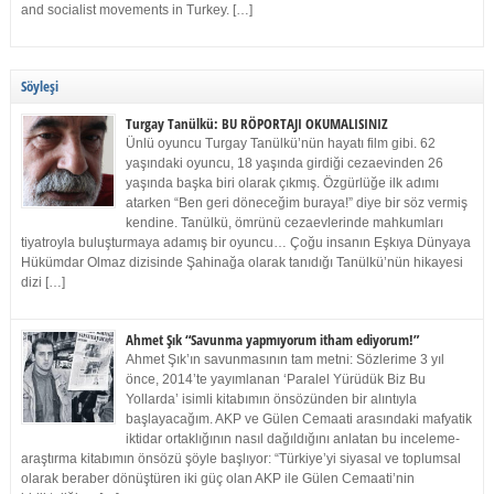
and socialist movements in Turkey. […]
Söyleşi
Turgay Tanülkü: BU RÖPORTAJI OKUMALISINIZ
Ünlü oyuncu Turgay Tanülkü’nün hayatı film gibi. 62
yaşındaki oyuncu, 18 yaşında girdiği cezaevinden 26
yaşında başka biri olarak çıkmış. Özgürlüğe ilk adımı
atarken “Ben geri döneceğim buraya!” diye bir söz vermiş
kendine. Tanülkü, ömrünü cezaevlerinde mahkumları
tiyatroyla buluşturmaya adamış bir oyuncu… Çoğu insanın Eşkıya Dünyaya
Hükümdar Olmaz dizisinde Şahinağa olarak tanıdığı Tanülkü’nün hikayesi
dizi […]
Ahmet Şık “Savunma yapmıyorum itham ediyorum!”
Ahmet Şık’ın savunmasının tam metni: Sözlerime 3 yıl
önce, 2014’te yayımlanan ‘Paralel Yürüdük Biz Bu
Yollarda’ isimli kitabımın önsözünden bir alıntıyla
başlayacağım. AKP ve Gülen Cemaati arasındaki mafyatik
iktidar ortaklığının nasıl dağıldığını anlatan bu inceleme-
araştırma kitabımın önsözü şöyle başlıyor: “Türkiye’yi siyasal ve toplumsal
olarak beraber dönüştüren iki güç olan AKP ile Gülen Cemaati’nin