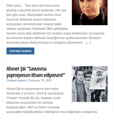
Dille kolay… Tam yirmi dört koca sene
geçmiş o karanlık günün ardından. Her şey
dün gibi oysa. Ölümünden hemen önce
Sıvas’tan telefonla arayan babamla
konuşmam, televizyondan olayları takip
etmeye çalışmam, Madımak Oteli yakıldıktan
hemen sonra bilgi alabilmek için oradan oraya koşturmam; sonrasında
da dönemin bakanı Mehmet Gazioğlu’nun açıklamasından ölenlerin
arasında babam Behçet Aysan’ın olduğunu öğrenmem… […]
CONTINUE READING
Ahmet Şık “Savunma
yapmıyorum itham ediyorum!”
Güneyin Işıkları
|
February 16, 2025
Ahmet Şık’ın savunmasının tam metni:
Sözlerime 3 yıl önce, 2014’te yayımlanan
‘Paralel Yürüdük Biz Bu Yollarda’ isimli
kitabımın önsözünden bir alıntıyla
başlayacağım. AKP ve Gülen Cemaati
arasındaki mafyatik iktidar ortaklığının nasıl dağıldığını anlatan bu