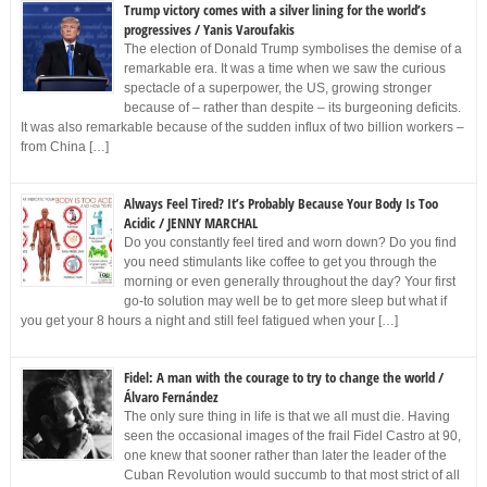
Trump victory comes with a silver lining for the world’s
progressives / Yanis Varoufakis
The election of Donald Trump symbolises the demise of a
remarkable era. It was a time when we saw the curious
spectacle of a superpower, the US, growing stronger
because of – rather than despite – its burgeoning deficits.
It was also remarkable because of the sudden influx of two billion workers –
from China […]
Always Feel Tired? It’s Probably Because Your Body Is Too
Acidic / JENNY MARCHAL
Do you constantly feel tired and worn down? Do you find
you need stimulants like coffee to get you through the
morning or even generally throughout the day? Your first
go-to solution may well be to get more sleep but what if
you get your 8 hours a night and still feel fatigued when your […]
Fidel: A man with the courage to try to change the world /
Álvaro Fernández
The only sure thing in life is that we all must die. Having
seen the occasional images of the frail Fidel Castro at 90,
one knew that sooner rather than later the leader of the
Cuban Revolution would succumb to that most strict of all