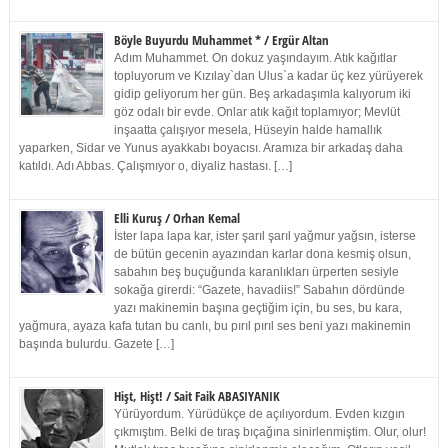
Böyle Buyurdu Muhammet * / Ergür Altan
Adım Muhammet. On dokuz yaşındayım. Atık kağıtlar
topluyorum ve Kızılay`dan Ulus`a kadar üç kez yürüyerek
gidip geliyorum her gün. Beş arkadaşımla kalıyorum iki
göz odalı bir evde. Onlar atık kağıt toplamıyor; Mevlüt
inşaatta çalışıyor mesela, Hüseyin halde hamallık
yaparken, Sidar ve Yunus ayakkabı boyacısı. Aramıza bir arkadaş daha
katıldı. Adı Abbas. Çalışmıyor o, diyaliz hastası. […]
Elli Kuruş / Orhan Kemal
İster lapa lapa kar, ister şarıl şarıl yağmur yağsın, isterse
de bütün gecenin ayazından karlar dona kesmiş olsun,
sabahın beş buçuğunda karanlıkları ürperten sesiyle
sokağa girerdi: “Gazete, havadiis!” Sabahın dördünde
yazı makinemin başına geçtiğim için, bu ses, bu kara,
yağmura, ayaza kafa tutan bu canlı, bu pırıl pırıl ses beni yazı makinemin
başında bulurdu. Gazete […]
Hişt, Hişt! / Sait Faik ABASIYANIK
Yürüyordum. Yürüdükçe de açılıyordum. Evden kızgın
çıkmıştım. Belki de tıraş bıçağına sinirlenmiştim. Olur, olur!