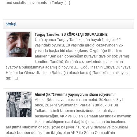
and socialist movements in Turkey. […]
Söyleşi
Turgay Tanülkü: BU RÖPORTAJI OKUMALISINIZ
Ünlü oyuncu Turgay Tanülkü’nün hayatı film gibi. 62
yaşındaki oyuncu, 18 yaşında girdiği cezaevinden 26
yaşında başka biri olarak çıkmış. Özgürlüğe ilk adımı
atarken “Ben geri döneceğim buraya!” diye bir söz vermiş
kendine. Tanülkü, ömrünü cezaevlerinde mahkumları
tiyatroyla buluşturmaya adamış bir oyuncu… Çoğu insanın Eşkıya Dünyaya
Hükümdar Olmaz dizisinde Şahinağa olarak tanıdığı Tanülkü’nün hikayesi
dizi […]
Ahmet Şık “Savunma yapmıyorum itham ediyorum!”
Ahmet Şık’ın savunmasının tam metni: Sözlerime 3 yıl
önce, 2014’te yayımlanan ‘Paralel Yürüdük Biz Bu
Yollarda’ isimli kitabımın önsözünden bir alıntıyla
başlayacağım. AKP ve Gülen Cemaati arasındaki mafyatik
iktidar ortaklığının nasıl dağıldığını anlatan bu inceleme-
araştırma kitabımın önsözü şöyle başlıyor: “Türkiye’yi siyasal ve toplumsal
olarak beraber dönüştüren iki güç olan AKP ile Gülen Cemaati’nin