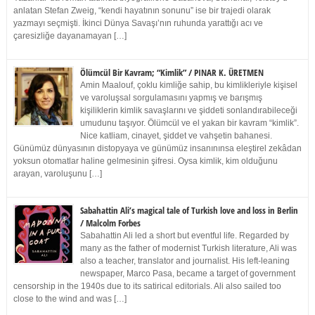
anlatan Stefan Zweig, “kendi hayatının sonunu” ise bir trajedi olarak
yazmayı seçmişti. İkinci Dünya Savaşı’nın ruhunda yarattığı acı ve
çaresizliğe dayanamayan […]
Ölümcül Bir Kavram; “Kimlik” / PINAR K. ÜRETMEN
Amin Maalouf, çoklu kimliğe sahip, bu kimlikleriyle kişisel
ve varoluşsal sorgulamasını yapmış ve barışmış
kişiliklerin kimlik savaşlarını ve şiddeti sonlandırabileceği
umudunu taşıyor. Ölümcül ve el yakan bir kavram “kimlik”.
Nice katliam, cinayet, şiddet ve vahşetin bahanesi.
Günümüz dünyasının distopyaya ve günümüz insanınınsa eleştirel zekâdan
yoksun otomatlar haline gelmesinin şifresi. Oysa kimlik, kim olduğunu
arayan, varoluşunu […]
Sabahattin Ali’s magical tale of Turkish love and loss in Berlin
/ Malcolm Forbes
Sabahattin Ali led a short but eventful life. Regarded by
many as the father of modernist Turkish literature, Ali was
also a teacher, translator and journalist. His left-leaning
newspaper, Marco Pasa, became a target of government
censorship in the 1940s due to its satirical editorials. Ali also sailed too
close to the wind and was […]