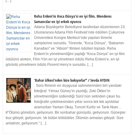
[…]
Reha Erdem’in Koca Dünya’si en iyi film, Menderes
Samancılar en iyi erkek oyuncu
Adana Büyükşehir Belediyesi tarafından düzenlenen 23.
Uluslararası Adana Film Festivali’nde ödüllen Çukurova
Üniversitesi Kongre Merkezi’nde yapılan törenle
sahiplerine sunuldu. Törende, “Koca Dünya”, “Babamın
Kanatları” ve “Albüm” filmleri ödülleri topladı. Reha
Erdem’in yönetmenliğini yaptığı “Koca Dünya” en iyi film
ödülünü alırken, Film-Yön en iyi yönetmen ödülü Reha Erdem’e, en iyi
görüntü yönetmeni ödülü Florent Herry’e sunuldu. […]
‘Bahar ülkesi’nden bize bakıyorlar* / Sevda AYDIN
Sürü filminin en duygusal sahnelerinden biri yandaki
fotoğraf. Yılmaz Güney’in yazdığı, Zeki Ökten’in
yönetmenliğini üstlendiği Sürü’nün setinden çıkan bu
fotoğrafın çekilmesinden yıllar sonra tek tek ayrıldılar
aramızdan Yaman Okay, Tuncel Kurtiz ve Tarık Akan…
#”Ölümü gömdüm, geliyorum. Bir sonbahar günüydü, geliyorum. Güneşler
buz gibiydi, geliyorum. Ve bütün kötülükler. Ölümün armaları gibiydi. Size
anlatırım, geliyorum.” […]