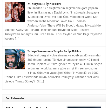
21. Yüzyılın En İyi 100 Filmi
36 ülkeden 177 eleştirmenin seçimlerine göre yapılan
listenin ilk sırasında David Lynch’in sürrealist başyapıtı
‘Mulholland Drive’ yer aldı. Ünlü yönetmeni Wong Kar-
wai’den ‘In the Mood for Love’, Paul Thomas
Anderson’dan ‘There Will Be Blood’, Hayao Miyazaki’den
‘Spirited Away’ ve Richard Linklater’dan ‘Boyhood’ izledi. Listeye
Türkiye’den senaryosunu Ercan Kesal, Ebru Ceylan ve Nuri Bilgi Ceylan’ın
kaleme […]
Türkiye Sinemasında Yüzyılın En İyi 40 Filmi
Edebiyat dergisi Notos sinema ve edebiyat dünyasından
383 önemli ismine Türkiye sinemasının en iyi 40 filmini
sordu. Toplam 287 film içinden ‘Yüzyılın 40 Filmi’ni seçen
aydınların ortak kararına göre en iyi film senaryosunu
Yılmaz Güney’in yazıp Şerif Gören’in yönettiği ve 1982
Cannes Film Festival’inde büyük ödül Altın Palmiye’yi kazanan ‘Yol’ oldu.
Listede Yılmaz Güney’in 3 […]
Son Eklenenler