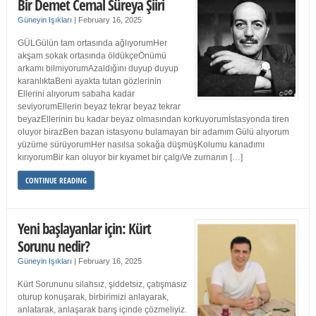
Bir Demet Cemal Süreya Şiiri
Güneyin Işıkları
|
February 16, 2025
GÜLGülün tam ortasında ağlıyorumHer
akşam sokak ortasında öldükçeÖnümü
arkamı bilmiyorumAzaldığını duyup duyup
karanlıktaBeni ayakta tutan gözlerinin
Ellerini alıyorum sabaha kadar
seviyorumEllerin beyaz tekrar beyaz tekrar
beyazEllerinin bu kadar beyaz olmasından korkuyorumİstasyonda tiren
oluyor birazBen bazan istasyonu bulamayan bir adamım Gülü alıyorum
yüzüme sürüyorumHer nasılsa sokağa düşmüşKolumu kanadımı
kırıyorumBir kan oluyor bir kıyamet bir çalgıVe zurnanın […]
CONTINUE READING
Yeni başlayanlar için: Kürt
Sorunu nedir?
Güneyin Işıkları
|
February 16, 2025
Kürt Sorununu silahsız, şiddetsiz, çatışmasız
oturup konuşarak, birbirimizi anlayarak,
anlatarak, anlaşarak barış içinde çözmeliyiz.