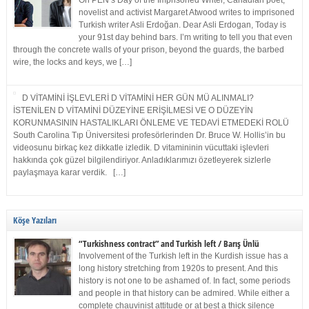
On PEN’s Day of the Imprisoned Writer, Canadian poet,
novelist and activist Margaret Atwood writes to imprisoned
Turkish writer Asli Erdoğan. Dear Asli Erdogan, Today is
your 91st day behind bars. I’m writing to tell you that even
through the concrete walls of your prison, beyond the guards, the barbed
wire, the locks and keys, we […]
D VİTAMİNİ İŞLEVLERİ D VİTAMİNİ HER GÜN MÜ ALINMALI?
İSTENİLEN D VİTAMİNİ DÜZEYİNE ERİŞİLMESİ VE O DÜZEYİN
KORUNMASININ HASTALIKLARI ÖNLEME VE TEDAVİ ETMEDEKİ ROLÜ
South Carolina Tıp Üniversitesi profesörlerinden Dr. Bruce W. Hollis’in bu
videosunu birkaç kez dikkatle izledik. D vitamininin vücuttaki işlevleri
hakkında çok güzel bilgilendiriyor. Anladıklarımızı özetleyerek sizlerle
paylaşmaya karar verdik. […]
Köşe Yazıları
“Turkishness contract” and Turkish left / Barış Ünlü
Involvement of the Turkish left in the Kurdish issue has a
long history stretching from 1920s to present. And this
history is not one to be ashamed of. In fact, some periods
and people in that history can be admired. While either a
complete chauvinist attitude or at best a thick silence