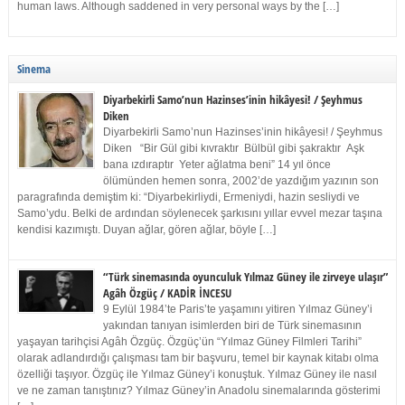
human laws. Although saddened in very personal ways by the […]
Sinema
Diyarbekirli Samo’nun Hazinses’inin hikâyesi! / Şeyhmus
Diken
Diyarbekirli Samo’nun Hazinses’inin hikâyesi! / Şeyhmus
Diken “Bir Gül gibi kıvraktır Bülbül gibi şakraktır Aşk
bana ızdıraptır Yeter ağlatma beni” 14 yıl önce
ölümünden hemen sonra, 2002’de yazdığım yazının son
paragrafında demiştim ki: “Diyarbekirliydi, Ermeniydi, hazin sesliydi ve
Samo’ydu. Belki de ardından söylenecek şarkısını yıllar evvel mezar taşına
kendisi kazımıştı. Duyan ağlar, gören ağlar, böyle […]
“Türk sinemasında oyunculuk Yılmaz Güney ile zirveye ulaşır”
Agâh Özgüç / KADİR İNCESU
9 Eylül 1984’te Paris’te yaşamını yitiren Yılmaz Güney’i
yakından tanıyan isimlerden biri de Türk sinemasının
yaşayan tarihçisi Agâh Özgüç. Özgüç’ün “Yılmaz Güney Filmleri Tarihi”
olarak adlandırdığı çalışması tam bir başvuru, temel bir kaynak kitabı olma
özelliği taşıyor. Özgüç ile Yılmaz Güney’i konuştuk. Yılmaz Güney ile nasıl
ve ne zaman tanıştınız? Yılmaz Güney’in Anadolu sinemalarında gösterimi