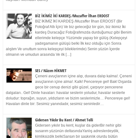
BİZ İKİMİZ İKİ KARDEŞ /Muzaffer İlhan ERDOST
BİZ İKİMİZ İKİ KARDEŞ /Muzaffer İlhan ERDOST (Bir
Fotoğraf Altı İçin) Ve biz geleceğiz bir gün, biz ikimiz İki
kardeş Duracağız Fotoğrafımızda durduğumuz gibi Benim
ellerimde kelepçe Yüzümde yapay bir gülüş (Kelepçeyi
yadırgamanın gülüşü belki İlk kez olduğu için Sonra
alıştım Ve unuttum sonra kelepçeyi bileklerimde) Senin yüzün İçerde
olmanın ve umudun arasında Ve ilk […]
SES / Nâzım HİKMET
Çeneni avuçlarının içine alıp, duvara dalıp kalma!. Çeneni
avuçlarının içine alma!. Kalk! Pencereye gel! Bak! Dışarda
gece bir cenup denizi gibi güzel, çarpıyor pencerene
dalgaları.. Gel! Dinle havaları: havalar seslerin yoludur, havalar seslerle
doludur: toprağın, suyun, yıldızların ve bizim seslerimizle… Pencereye gel!
Havaları dinle bir: Sesimiz yanındadır, sesimiz seninledir…
Gidersen Yıkılır Bu Kent / Ahmet Telli
Gidersen yıkılır bu kent, kuşlar da giderBir nehir gibi
susarım yüzünün deltasındaYanlış adreslerdeydik,
kimliksizdik belkiSarışın bir şaşkınlık olurdu bütün