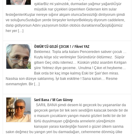
ışıklarBiz mi yalnızdık, durmadan yağmur yağardıÜşür
müydük nar çiçekleri ürperirken Gidersen kim sular
fesleğenleriKuşlar nereye sığınır akşam oluncaSessizliği dinliyorum şimdi
ve soluğunuSustuğun yerde birşeyler kırılıyorBekleyiş diyorum caddelere,
dalıp gidiyorsun Adını yazıyorum bütün otobüs duraklarınaÖpüştüğümüz
her yer […]
ÖMÜR’CÜ GELDİ ÇOCUK ! / Fikret YAZ
Beklemez. Topla arta kalanı Pencereden satıver çocuk …
Kuytu köşe söz verilmişler Süründürür öldürmez. Süpür
gitsen Geç oldu istemez… Küskün yıldız asardım Kırılgan
şiire Yetmez diye geceme.. Unutma ! Çıkın et heybeme…
Bak orda bir kaç imge kalmış Eski bir Şair’den miras.
Nasılsa son dizeye saklanmış. İyi bak eskitme ! Sana kalsın… Resme
ısınmamıştım. Bir […]
Sarıl Bana / M Can Güney
SARIL BANA şimdi desem ki geçecek bu yaşananlar da
geçecek geriye bir tek seni sevdiğim kalacak bende bir de
o masum çocukların yangın mavisi gözleri belki bir de bir
türlü duyulmayan çığlığında annelerin yüreğimizin
kanayan yarası kardeşliğe hasret o güzel ülkem sanma
sakın değmez bu yangın yeri bu darmadağan, cehenneme dönmüş ülke