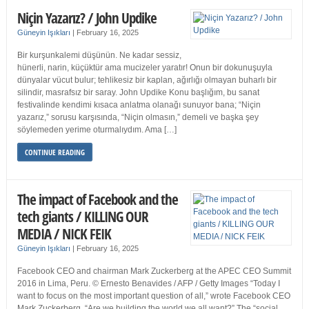
Niçin Yazarız? / John Updike
Güneyin Işıkları
|
February 16, 2025
Bir kurşunkalemi düşünün. Ne kadar sessiz,
hünerli, narin, küçüktür ama mucizeler yaratır! Onun bir dokunuşuyla
dünyalar vücut bulur; tehlikesiz bir kaplan, ağırlığı olmayan buharlı bir
silindir, masrafsız bir saray. John Updike Konu başlığım, bu sanat
festivalinde kendimi kısaca anlatma olanağı sunuyor bana; “Niçin
yazarız,” sorusu karşısında, “Niçin olmasın,” demeli ve başka şey
söylemeden yerime oturmalıydım. Ama […]
CONTINUE READING
The impact of Facebook and the
tech giants / KILLING OUR
MEDIA / NICK FEIK
Güneyin Işıkları
|
February 16, 2025
Facebook CEO and chairman Mark Zuckerberg at the APEC CEO Summit
2016 in Lima, Peru. © Ernesto Benavides / AFP / Getty Images “Today I
want to focus on the most important question of all,” wrote Facebook CEO
Mark Zuckerberg. “Are we building the world we all want?” The “social