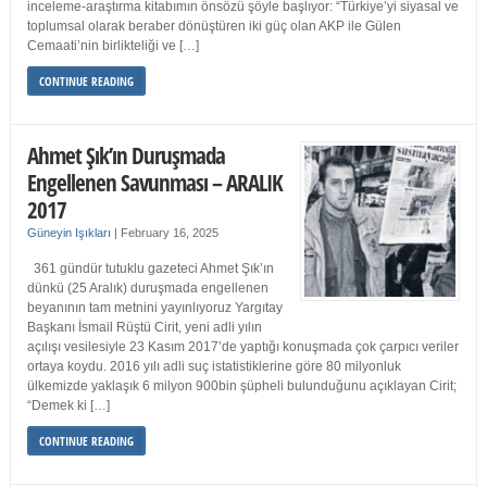
inceleme-araştırma kitabımın önsözü şöyle başlıyor: “Türkiye’yi siyasal ve
toplumsal olarak beraber dönüştüren iki güç olan AKP ile Gülen
Cemaati’nin birlikteliği ve […]
CONTINUE READING
Ahmet Şık’ın Duruşmada
Engellenen Savunması – ARALIK
2017
Güneyin Işıkları
|
February 16, 2025
361 gündür tutuklu gazeteci Ahmet Şık’ın
dünkü (25 Aralık) duruşmada engellenen
beyanının tam metnini yayınlıyoruz Yargıtay
Başkanı İsmail Rüştü Cirit, yeni adli yılın
açılışı vesilesiyle 23 Kasım 2017’de yaptığı konuşmada çok çarpıcı veriler
ortaya koydu. 2016 yılı adli suç istatistiklerine göre 80 milyonluk
ülkemizde yaklaşık 6 milyon 900bin şüpheli bulunduğunu açıklayan Cirit;
“Demek ki […]
CONTINUE READING