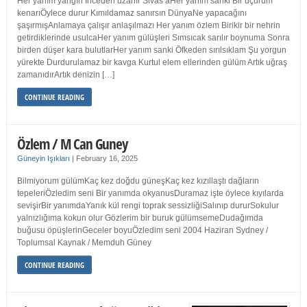
Her yanım yangın İnceden uzanır Sivas’aHer yanım sanki Bir uçurum
kenarıÖylece durur Kımıldamaz sanırsın DünyaNe yapacağını
şaşırmışAnlamaya çalışır anlaşılmazı Her yanım özlem Birikir bir nehrin
getirdiklerinde usulcaHer yanım gülüşleri Sımsıcak sarılır boynuma Sonra
birden düşer kara bulutlarHer yanım sanki Öfkeden sırılsıklam Şu yorgun
yürekte Durdurulamaz bir kavga Kurtul elem ellerinden gülüm Artık uğraş
zamanıdırArtık denizin […]
CONTINUE READING
Özlem / M Can Guney
Güneyin Işıkları
|
February 16, 2025
Bilmiyorum gülümKaç kez doğdu güneşKaç kez kızıllaştı dağların
tepeleriÖzledim seni Bir yanımda okyanusDuramaz işte öylece kıyılarda
sevişirBir yanımdaYanık kül rengi toprak sessizliğiSalınıp dururSokulur
yalnızlığıma kokun olur Gözlerim bir buruk gülümsemeDudağımda
buğusu öpüşlerinGeceler boyuÖzledim seni 2004 Haziran Sydney /
Toplumsal Kaynak / Memduh Güney
CONTINUE READING