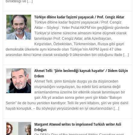
birlikteliği ve […]
Türkiye dibine kadar faşizmi yaşayacak / Prof. Cengiz Aktar
Türkiye dibine kadar faşizmi yaşayacak / Prof. Cengiz
Aktar – Söyleşi : Yeter Polat AKPM’nin geçtiğimiz günlerde
Türkiye’yi izleme sürecine almasını küme düşmek olarak
tanımlayan Prof. Cengiz Aktar, artık Azerbaycan,
Kırgızistan, Özbekistan, Türkmenistan, Rusya gibi gayri
demokratik ülkelerle aynı kümede olan Türkiye’nin AKPM üyesi 47 ülke
arasından ikinci küme olarak sıraladığı 9 ülkesinden biri olduğunu ifade […]
Ahmet Telli: ‘Şiirin beslendiği kaynak hayattır’ / Didem Gülçin
Erdem
Ahmet Telli, şiirin tümüyle duygu ya da düşünceden
oluşmadığını vurgulayan, bu edebi türü anlama değil
anlamlandırma üzerine bir etkinlik olarak tanımlayan bir
şair. Altı yıl aradan sonra gelen yeni şiir kitabı “Bakışın
Senin” ile de bunu yeniden kanıtlıyor. Telli ile yeni kitabını, şiiri ve şiire dahil
hayatı konuştuk. – Bu söyleşiyi yeryüzündeki en iyi okurlarınızdan […]
Margaret Atwood writes to imprisoned Turkish writer Asli
Erdoğan