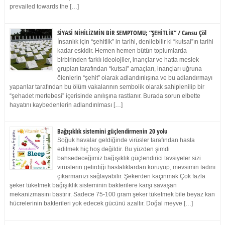
prevailed towards the […]
SİYASİ NİHİLİZMİN BİR SEMPTOMU; “ŞEHİTLİK” / Cansu Çöl
İnsanlık için “şehitlik” in tarihi, denilebilir ki “kutsal”ın tarihi
kadar eskidir. Hemen hemen bütün toplumlarda
birbirinden farklı ideolojiler, inançlar ve hatta meslek
grupları tarafından “kutsal” amaçları, inançları uğruna
ölenlerin “şehit” olarak adlandırılışına ve bu adlandırmayı
yapanlar tarafından bu ölüm vakalarının sembolik olarak sahiplenilip bir
“şehadet mertebesi” içerisinde anılışına rastlanır. Burada sorun elbette
hayatını kaybedenlerin adlandırılması […]
Bağışıklık sistemini güçlendirmenin 20 yolu
Soğuk havalar geldiğinde virüsler tarafından hasta
edilmek hiç hoş değildir. Bu yüzden şimdi
bahsedeceğimiz bağışıklık güçlendirici tavsiyeler sizi
virüslerin getirdiği hastalıklardan koruyup, mevsimin tadını
çıkarmanızı sağlayabilir. Şekerden kaçınmak Çok fazla
şeker tüketmek bağışıklık sisteminin bakterilere karşı savaşan
mekanizmasını bastırır. Sadece 75-100 gram şeker tüketmek bile beyaz kan
hücrelerinin bakterileri yok edecek gücünü azaltır. Doğal meyve […]