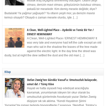
Mutlak tıraş bıçağına sinirlenmiş olacağım. Otların yeşil
olması, denizin mavi olması, gökyüzünün bulutsuz olması,
pekalâ bir meseledir. Kim demiş mesele değildir, diye?
Budalalık! Ya yağmur yağsaydı? Ya otların yeşili mor, ya denizin mavisi
kırmızı olsaydı? Olsaydı o zaman mesele olurdu, işte. […]
A Clean, Well-Lighted Place – Aydınlık ve Temiz Bir Yer /
ERNEST HEMINGWAY
A Clean, Well-Lighted Place / ERNEST HEMINGWAY It
was very late and everyone had left the cafe except an old
man who sat in the shadow the leaves of the tree made
against the electric light. In the day time the street was
dusty, but at night the dew settled the dust and the old man […]
Kitap
Stefan Zweig’ten Gündüz Vassaf’a: Umutsuzluk bulaşıcıdır,
umut da! / Türey Köse
Hayatı ve hatta siyaseti hep edebiyat aracılığıyla
kavramak, yorumlamak isteyen bir okur olarak bu
umutsuzluk günlerinde Avusturyalı yazar Stefan Zweig
düşüyor sık sık aklıma. “Kendi Hayatının Şiirini
Yazanlar”da roman tadında biyografilerle Casanova, Stendhal, Tolstoy’u