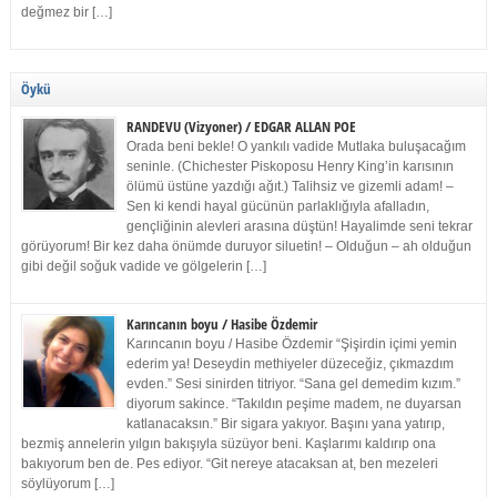
değmez bir […]
Öykü
RANDEVU (Vizyoner) / EDGAR ALLAN POE
Orada beni bekle! O yankılı vadide Mutlaka buluşacağım
seninle. (Chichester Piskoposu Henry King’in karısının
ölümü üstüne yazdığı ağıt.) Talihsiz ve gizemli adam! –
Sen ki kendi hayal gücünün parlaklığıyla afalladın,
gençliğinin alevleri arasına düştün! Hayalimde seni tekrar
görüyorum! Bir kez daha önümde duruyor siluetin! – Olduğun – ah olduğun
gibi değil soğuk vadide ve gölgelerin […]
Karıncanın boyu / Hasibe Özdemir
Karıncanın boyu / Hasibe Özdemir “Şişirdin içimi yemin
ederim ya! Deseydin methiyeler düzeceğiz, çıkmazdım
evden.” Sesi sinirden titriyor. “Sana gel demedim kızım.”
diyorum sakince. “Takıldın peşime madem, ne duyarsan
katlanacaksın.” Bir sigara yakıyor. Başını yana yatırıp,
bezmiş annelerin yılgın bakışıyla süzüyor beni. Kaşlarımı kaldırıp ona
bakıyorum ben de. Pes ediyor. “Git nereye atacaksan at, ben mezeleri
söylüyorum […]