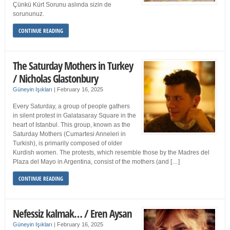
Çünkü Kürt Sorunu aslında sizin de
sorununuz.
CONTINUE READING
The Saturday Mothers in Turkey
/ Nicholas Glastonbury
Güneyin Işıkları
|
February 16, 2025
Every Saturday, a group of people gathers
in silent protest in Galatasaray Square in the
heart of Istanbul. This group, known as the
Saturday Mothers (Cumartesi Anneleri in
Turkish), is primarily composed of older
Kurdish women. The protests, which resemble those by the Madres del
Plaza del Mayo in Argentina, consist of the mothers (and […]
CONTINUE READING
Nefessiz kalmak… / Eren Aysan
Güneyin Işıkları
|
February 16, 2025