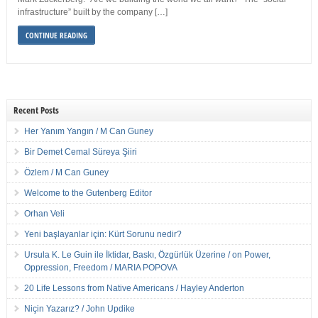
infrastructure” built by the company […]
CONTINUE READING
Recent Posts
Her Yanım Yangın / M Can Guney
Bir Demet Cemal Süreya Şiiri
Özlem / M Can Guney
Welcome to the Gutenberg Editor
Orhan Veli
Yeni başlayanlar için: Kürt Sorunu nedir?
Ursula K. Le Guin ile İktidar, Baskı, Özgürlük Üzerine / on Power,
Oppression, Freedom / MARIA POPOVA
20 Life Lessons from Native Americans / Hayley Anderton
Niçin Yazarız? / John Updike