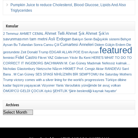
Pumpkin Juice to reduce Cholesterol, Blood Glucose, Lipids And Also
Triglycerides
Konular
Ahmet Telli
Ahmet Şık
Ahmet Şık'ın
2 Temmuz
AHMET CEMAL
savunmasının tam metni
Asli Erdogan
Bakişın Senin
Bağışıklık sistemi
Behçet
Cumartesi Anneleri
Aysan
Bu Tufandan Sonra
Cansu Çöl
Didem Gülçin Erdem
Die
featured
gestundete Zeit
Donald Trump
EDGAR ALLAN POE
Eren Aysan
Fidel Castro
feminist
Fikret YAZ
Gidersen Yıkılır Bu Kent
HERE’S WHAT TO DO TO
CORRECT IT
INGEBORG BACHMANN
M. Can Güney
Madımak
Nefessiz kalmak…
Nicholas Glastonbury
Nietzsche
Nâzım HİKMET
Prof. Cengiz Aktar
RANDEVU
Sarıl
Bana . M Can Güney
SES
SİYASİ NİHİLİZMİN BİR SEMPTOMU
the Saturday Mothers
Trump victory comes with a silver lining for the world’s progressives
Türkiye dibine
kadar faşizmi yaşayacak
Vizyoner
Yanis Varoufakis
yüreğimde bir avuç volkan
ÖMÜR'CÜ GELDİ ÇOCUK
öykü
ŞEHİTLİK
‘Şiirin beslendiği kaynak hayattır’
Archives
Archives