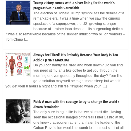
Trump victory comes with a silver lining for the world’s
progressives / Yanis Varoufakis
The election of Donald Trump symbolises the demise of a
remarkable era. It was a time when we saw the curious
spectacle of a superpower, the US, growing stronger
because of – rather than despite – its burgeoning deficits.
It was also remarkable because of the sudden influx of two billion workers –
from China […]
Always Feel Tired? It’s Probably Because Your Body Is Too
Acidic / JENNY MARCHAL
Do you constantly feel tired and worn down? Do you find
you need stimulants like coffee to get you through the
morning or even generally throughout the day? Your first
go-to solution may well be to get more sleep but what if
you get your 8 hours a night and still feel fatigued when your […]
Fidel: A man with the courage to try to change the world /
Álvaro Fernández
The only sure thing in life is that we all must die. Having
seen the occasional images of the frail Fidel Castro at 90,
one knew that sooner rather than later the leader of the
Cuban Revolution would succumb to that most strict of all