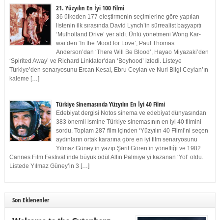
21. Yüzyılın En İyi 100 Filmi
36 ülkeden 177 eleştirmenin seçimlerine göre yapılan
listenin ilk sırasında David Lynch’in sürrealist başyapıtı
‘Mulholland Drive’ yer aldı. Ünlü yönetmeni Wong Kar-
wai’den ‘In the Mood for Love’, Paul Thomas
Anderson’dan ‘There Will Be Blood’, Hayao Miyazaki’den
‘Spirited Away’ ve Richard Linklater’dan ‘Boyhood’ izledi. Listeye
Türkiye’den senaryosunu Ercan Kesal, Ebru Ceylan ve Nuri Bilgi Ceylan’ın
kaleme […]
Türkiye Sinemasında Yüzyılın En İyi 40 Filmi
Edebiyat dergisi Notos sinema ve edebiyat dünyasından
383 önemli ismine Türkiye sinemasının en iyi 40 filmini
sordu. Toplam 287 film içinden ‘Yüzyılın 40 Filmi’ni seçen
aydınların ortak kararına göre en iyi film senaryosunu
Yılmaz Güney’in yazıp Şerif Gören’in yönettiği ve 1982
Cannes Film Festival’inde büyük ödül Altın Palmiye’yi kazanan ‘Yol’ oldu.
Listede Yılmaz Güney’in 3 […]
Son Eklenenler