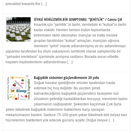
prevailed towards the […]
SİYASİ NİHİLİZMİN BİR SEMPTOMU; “ŞEHİTLİK” / Cansu Çöl
İnsanlık için “şehitlik” in tarihi, denilebilir ki “kutsal”ın tarihi
kadar eskidir. Hemen hemen bütün toplumlarda
birbirinden farklı ideolojiler, inançlar ve hatta meslek
grupları tarafından “kutsal” amaçları, inançları uğruna
ölenlerin “şehit” olarak adlandırılışına ve bu adlandırmayı
yapanlar tarafından bu ölüm vakalarının sembolik olarak sahiplenilip bir
“şehadet mertebesi” içerisinde anılışına rastlanır. Burada sorun elbette
hayatını kaybedenlerin adlandırılması […]
Bağışıklık sistemini güçlendirmenin 20 yolu
Soğuk havalar geldiğinde virüsler tarafından hasta
edilmek hiç hoş değildir. Bu yüzden şimdi
bahsedeceğimiz bağışıklık güçlendirici tavsiyeler sizi
virüslerin getirdiği hastalıklardan koruyup, mevsimin tadını
çıkarmanızı sağlayabilir. Şekerden kaçınmak Çok fazla
şeker tüketmek bağışıklık sisteminin bakterilere karşı savaşan
mekanizmasını bastırır. Sadece 75-100 gram şeker tüketmek bile beyaz kan
hücrelerinin bakterileri yok edecek gücünü azaltır. Doğal meyve […]