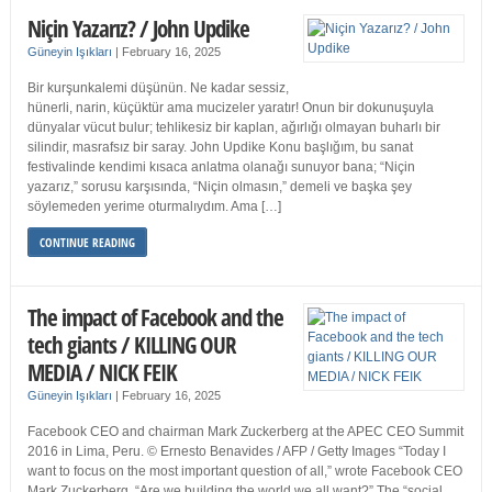
Niçin Yazarız? / John Updike
Güneyin Işıkları
|
February 16, 2025
Bir kurşunkalemi düşünün. Ne kadar sessiz,
hünerli, narin, küçüktür ama mucizeler yaratır! Onun bir dokunuşuyla
dünyalar vücut bulur; tehlikesiz bir kaplan, ağırlığı olmayan buharlı bir
silindir, masrafsız bir saray. John Updike Konu başlığım, bu sanat
festivalinde kendimi kısaca anlatma olanağı sunuyor bana; “Niçin
yazarız,” sorusu karşısında, “Niçin olmasın,” demeli ve başka şey
söylemeden yerime oturmalıydım. Ama […]
CONTINUE READING
The impact of Facebook and the
tech giants / KILLING OUR
MEDIA / NICK FEIK
Güneyin Işıkları
|
February 16, 2025
Facebook CEO and chairman Mark Zuckerberg at the APEC CEO Summit
2016 in Lima, Peru. © Ernesto Benavides / AFP / Getty Images “Today I
want to focus on the most important question of all,” wrote Facebook CEO
Mark Zuckerberg. “Are we building the world we all want?” The “social