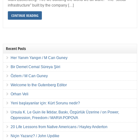
infrastructure” built by the company […]
CONTINUE READING
Recent Posts
Her Yanım Yangın / M Can Guney
Bir Demet Cemal Süreya Şiiri
Özlem / M Can Guney
Welcome to the Gutenberg Editor
Orhan Veli
Yeni başlayanlar için: Kürt Sorunu nedir?
Ursula K. Le Guin ile İktidar, Baskı, Özgürlük Üzerine / on Power,
Oppression, Freedom / MARIA POPOVA
20 Life Lessons from Native Americans / Hayley Anderton
Niçin Yazarız? / John Updike