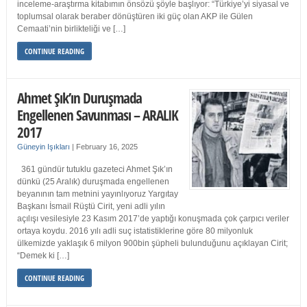
inceleme-araştırma kitabımın önsözü şöyle başlıyor: “Türkiye’yi siyasal ve
toplumsal olarak beraber dönüştüren iki güç olan AKP ile Gülen
Cemaati’nin birlikteliği ve […]
CONTINUE READING
Ahmet Şık’ın Duruşmada
Engellenen Savunması – ARALIK
2017
Güneyin Işıkları
|
February 16, 2025
361 gündür tutuklu gazeteci Ahmet Şık’ın
dünkü (25 Aralık) duruşmada engellenen
beyanının tam metnini yayınlıyoruz Yargıtay
Başkanı İsmail Rüştü Cirit, yeni adli yılın
açılışı vesilesiyle 23 Kasım 2017’de yaptığı konuşmada çok çarpıcı veriler
ortaya koydu. 2016 yılı adli suç istatistiklerine göre 80 milyonluk
ülkemizde yaklaşık 6 milyon 900bin şüpheli bulunduğunu açıklayan Cirit;
“Demek ki […]
CONTINUE READING