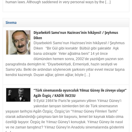
human laws. Although saddened in very personal ways by the […]
Sinema
Diyarbekirli Samo’nun Hazinses’inin hikâyesi! / Şeyhmus
Diken
Diyarbekirli Samo’nun Hazinses’inin hikâyesi! / Şeyhmus
Diken “Bir Gül gibi kıvraktır Bülbül gibi şakraktır Aşk
bana ızdıraptır Yeter ağlatma beni” 14 yıl önce
ölümünden hemen sonra, 2002’de yazdığım yazının son
paragrafında demiştim ki: “Diyarbekirliydi, Ermeniydi, hazin sesliydi ve
Samo’ydu. Belki de ardından söylenecek şarkısını yıllar evvel mezar taşına
kendisi kazımıştı. Duyan ağlar, gören ağlar, böyle […]
“Türk sinemasında oyunculuk Yılmaz Güney ile zirveye ulaşır”
Agâh Özgüç / KADİR İNCESU
9 Eylül 1984’te Paris’te yaşamını yitiren Yılmaz Güney’i
yakından tanıyan isimlerden biri de Türk sinemasının
yaşayan tarihçisi Agâh Özgüç. Özgüç’ün “Yılmaz Güney Filmleri Tarihi”
olarak adlandırdığı çalışması tam bir başvuru, temel bir kaynak kitabı olma
özelliği taşıyor. Özgüç ile Yılmaz Güney’i konuştuk. Yılmaz Güney ile nasıl
ve ne zaman tanıştınız? Yılmaz Güney’in Anadolu sinemalarında gösterimi