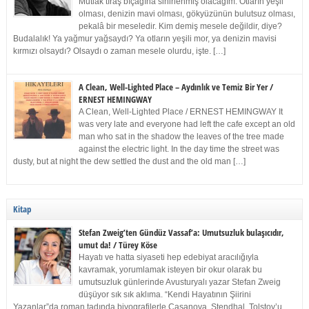
Mutlak tıraş bıçağına sinirlenmiş olacağım. Otların yeşil
olması, denizin mavi olması, gökyüzünün bulutsuz olması,
pekalâ bir meseledir. Kim demiş mesele değildir, diye?
Budalalık! Ya yağmur yağsaydı? Ya otların yeşili mor, ya denizin mavisi
kırmızı olsaydı? Olsaydı o zaman mesele olurdu, işte. […]
A Clean, Well-Lighted Place – Aydınlık ve Temiz Bir Yer /
ERNEST HEMINGWAY
A Clean, Well-Lighted Place / ERNEST HEMINGWAY It
was very late and everyone had left the cafe except an old
man who sat in the shadow the leaves of the tree made
against the electric light. In the day time the street was
dusty, but at night the dew settled the dust and the old man […]
Kitap
Stefan Zweig’ten Gündüz Vassaf’a: Umutsuzluk bulaşıcıdır,
umut da! / Türey Köse
Hayatı ve hatta siyaseti hep edebiyat aracılığıyla
kavramak, yorumlamak isteyen bir okur olarak bu
umutsuzluk günlerinde Avusturyalı yazar Stefan Zweig
düşüyor sık sık aklıma. “Kendi Hayatının Şiirini
Yazanlar”da roman tadında biyografilerle Casanova, Stendhal, Tolstoy’u