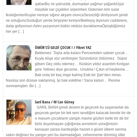
ışıklarBiz mi yalnızdık, durmadan yağmur yağardıÜşür
müydük nar çiçekleri ürperirken Gidersen kim sular
fesleğenleriKuşlar nereye sığınır akşam oluncaSessizliği dinliyorum şimdi
ve soluğunuSustuğun yerde birşeyler kırılıyorBekleyiş diyorum caddelere,
dalıp gidiyorsun Adını yazıyorum bütün otobüs duraklarınaÖpüştüğümüz
her yer […]
ÖMÜR’CÜ GELDİ ÇOCUK ! / Fikret YAZ
Beklemez. Topla arta kalanı Pencereden satıver çocuk …
Kuytu köşe söz verilmişler Süründürür öldürmez. Süpür
gitsen Geç oldu istemez… Küskün yıldız asardım Kırılgan
şiire Yetmez diye geceme.. Unutma ! Çıkın et heybeme…
Bak orda bir kaç imge kalmış Eski bir Şair’den miras.
Nasılsa son dizeye saklanmış. İyi bak eskitme ! Sana kalsın… Resme
ısınmamıştım. Bir […]
Sarıl Bana / M Can Güney
SARIL BANA şimdi desem ki geçecek bu yaşananlar da
geçecek geriye bir tek seni sevdiğim kalacak bende bir de
o masum çocukların yangın mavisi gözleri belki bir de bir
türlü duyulmayan çığlığında annelerin yüreğimizin
kanayan yarası kardeşliğe hasret o güzel ülkem sanma
sakın değmez bu yangın yeri bu darmadağan, cehenneme dönmüş ülke