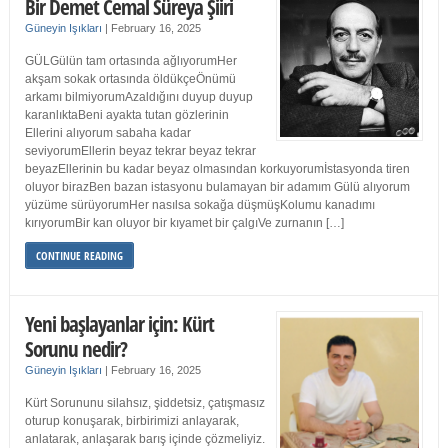
Bir Demet Cemal Süreya Şiiri
Güneyin Işıkları
|
February 16, 2025
GÜLGülün tam ortasında ağlıyorumHer
akşam sokak ortasında öldükçeÖnümü
arkamı bilmiyorumAzaldığını duyup duyup
karanlıktaBeni ayakta tutan gözlerinin
Ellerini alıyorum sabaha kadar
seviyorumEllerin beyaz tekrar beyaz tekrar
beyazEllerinin bu kadar beyaz olmasından korkuyorumİstasyonda tiren
oluyor birazBen bazan istasyonu bulamayan bir adamım Gülü alıyorum
yüzüme sürüyorumHer nasılsa sokağa düşmüşKolumu kanadımı
kırıyorumBir kan oluyor bir kıyamet bir çalgıVe zurnanın […]
CONTINUE READING
Yeni başlayanlar için: Kürt
Sorunu nedir?
Güneyin Işıkları
|
February 16, 2025
Kürt Sorununu silahsız, şiddetsiz, çatışmasız
oturup konuşarak, birbirimizi anlayarak,
anlatarak, anlaşarak barış içinde çözmeliyiz.