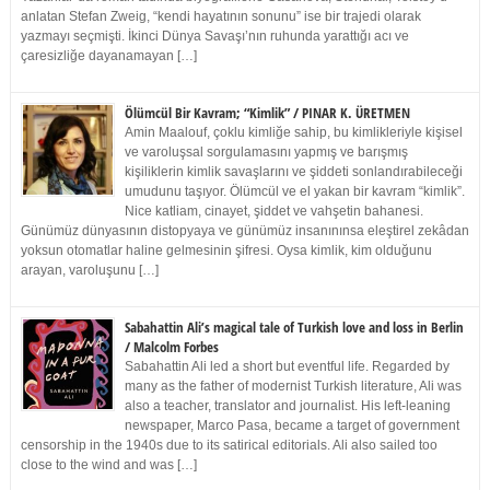
anlatan Stefan Zweig, “kendi hayatının sonunu” ise bir trajedi olarak
yazmayı seçmişti. İkinci Dünya Savaşı’nın ruhunda yarattığı acı ve
çaresizliğe dayanamayan […]
Ölümcül Bir Kavram; “Kimlik” / PINAR K. ÜRETMEN
Amin Maalouf, çoklu kimliğe sahip, bu kimlikleriyle kişisel
ve varoluşsal sorgulamasını yapmış ve barışmış
kişiliklerin kimlik savaşlarını ve şiddeti sonlandırabileceği
umudunu taşıyor. Ölümcül ve el yakan bir kavram “kimlik”.
Nice katliam, cinayet, şiddet ve vahşetin bahanesi.
Günümüz dünyasının distopyaya ve günümüz insanınınsa eleştirel zekâdan
yoksun otomatlar haline gelmesinin şifresi. Oysa kimlik, kim olduğunu
arayan, varoluşunu […]
Sabahattin Ali’s magical tale of Turkish love and loss in Berlin
/ Malcolm Forbes
Sabahattin Ali led a short but eventful life. Regarded by
many as the father of modernist Turkish literature, Ali was
also a teacher, translator and journalist. His left-leaning
newspaper, Marco Pasa, became a target of government
censorship in the 1940s due to its satirical editorials. Ali also sailed too
close to the wind and was […]