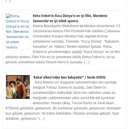
[…]
Reha Erdem’in Koca Dünya’si en iyi film, Menderes
Samancılar en iyi erkek oyuncu
Adana Büyükşehir Belediyesi tarafından düzenlenen 23.
Uluslararası Adana Film Festivali’nde ödüllen Çukurova
Üniversitesi Kongre Merkezi’nde yapılan törenle
sahiplerine sunuldu. Törende, “Koca Dünya”, “Babamın
Kanatları” ve “Albüm” filmleri ödülleri topladı. Reha
Erdem’in yönetmenliğini yaptığı “Koca Dünya” en iyi film
ödülünü alırken, Film-Yön en iyi yönetmen ödülü Reha Erdem’e, en iyi
görüntü yönetmeni ödülü Florent Herry’e sunuldu. […]
‘Bahar ülkesi’nden bize bakıyorlar* / Sevda AYDIN
Sürü filminin en duygusal sahnelerinden biri yandaki
fotoğraf. Yılmaz Güney’in yazdığı, Zeki Ökten’in
yönetmenliğini üstlendiği Sürü’nün setinden çıkan bu
fotoğrafın çekilmesinden yıllar sonra tek tek ayrıldılar
aramızdan Yaman Okay, Tuncel Kurtiz ve Tarık Akan…
#”Ölümü gömdüm, geliyorum. Bir sonbahar günüydü, geliyorum. Güneşler
buz gibiydi, geliyorum. Ve bütün kötülükler. Ölümün armaları gibiydi. Size
anlatırım, geliyorum.” […]