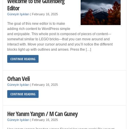
Welcome to the Gutenberg
Editor
Güneyin Işıkları
|
February 16, 2025
The goal of this new editor is to make
adding rich content to WordPress simple
and enjoyable. This whole post is composed of pieces of content—
somewhat similar to LEGO bricks—that you can move around and
interact with. Move your cursor around and you’ll notice the different
blocks light up with outlines and arrows. Press the […]
CONTINUE READING
Orhan Veli
Güneyin Işıkları
|
February 16, 2025
CONTINUE READING
Her Yanım Yangın / M Can Guney
Güneyin Işıkları
|
February 16, 2025