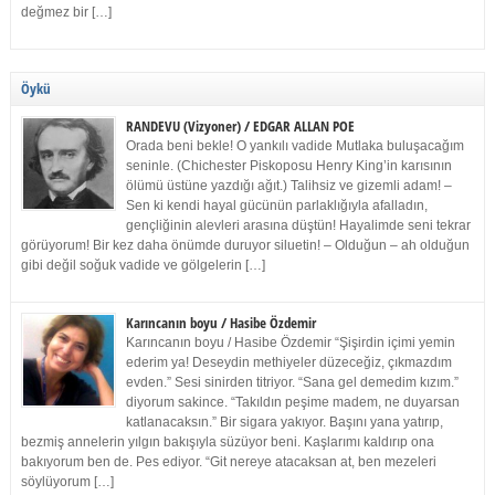
değmez bir […]
Öykü
RANDEVU (Vizyoner) / EDGAR ALLAN POE
Orada beni bekle! O yankılı vadide Mutlaka buluşacağım
seninle. (Chichester Piskoposu Henry King’in karısının
ölümü üstüne yazdığı ağıt.) Talihsiz ve gizemli adam! –
Sen ki kendi hayal gücünün parlaklığıyla afalladın,
gençliğinin alevleri arasına düştün! Hayalimde seni tekrar
görüyorum! Bir kez daha önümde duruyor siluetin! – Olduğun – ah olduğun
gibi değil soğuk vadide ve gölgelerin […]
Karıncanın boyu / Hasibe Özdemir
Karıncanın boyu / Hasibe Özdemir “Şişirdin içimi yemin
ederim ya! Deseydin methiyeler düzeceğiz, çıkmazdım
evden.” Sesi sinirden titriyor. “Sana gel demedim kızım.”
diyorum sakince. “Takıldın peşime madem, ne duyarsan
katlanacaksın.” Bir sigara yakıyor. Başını yana yatırıp,
bezmiş annelerin yılgın bakışıyla süzüyor beni. Kaşlarımı kaldırıp ona
bakıyorum ben de. Pes ediyor. “Git nereye atacaksan at, ben mezeleri
söylüyorum […]