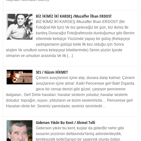
BİZ İKİMİZ İKİ KARDEŞ /Muzaffer İlhan ERDOST
BİZ İKİMİZ İKİ KARDEŞ /Muzaffer İlhan ERDOST (Bir
Fotoğraf Altı İçin) Ve biz geleceğiz bir gün, biz ikimiz İki
kardeş Duracağız Fotoğrafımızda durduğumuz gibi Benim
ellerimde kelepçe Yüzümde yapay bir gülüş (Kelepçeyi
yadırgamanın gülüşü belki İlk kez olduğu için Sonra
alıştım Ve unuttum sonra kelepçeyi bileklerimde) Senin yüzün İçerde
olmanın ve umudun arasında Ve ilk […]
SES / Nâzım HİKMET
Çeneni avuçlarının içine alıp, duvara dalıp kalma!. Çeneni
avuçlarının içine alma!. Kalk! Pencereye gel! Bak! Dışarda
gece bir cenup denizi gibi güzel, çarpıyor pencerene
dalgaları.. Gel! Dinle havaları: havalar seslerin yoludur, havalar seslerle
doludur: toprağın, suyun, yıldızların ve bizim seslerimizle… Pencereye gel!
Havaları dinle bir: Sesimiz yanındadır, sesimiz seninledir…
Gidersen Yıkılır Bu Kent / Ahmet Telli
Gidersen yıkılır bu kent, kuşlar da giderBir nehir gibi
susarım yüzünün deltasındaYanlış adreslerdeydik,
kimliksizdik belkiSarışın bir şaşkınlık olurdu bütün