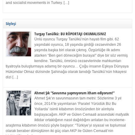
and socialist movements in Turkey. […]
Söyleşi
Turgay Tanülkü: BU RÖPORTAJI OKUMALISINIZ
Ünlü oyuncu Turgay Tanülkü’nün hayatı film gibi. 62
yaşındaki oyuncu, 18 yaşında girdiği cezaevinden 26
yaşında başka biri olarak çıkmış. Özgürlüğe ilk adımı
atarken “Ben geri döneceğim buraya!” diye bir söz vermiş
kendine. Tanülkü, ömrünü cezaevlerinde mahkumları
tiyatroyla buluşturmaya adamış bir oyuncu… Çoğu insanın Eşkıya Dünyaya
Hükümdar Olmaz dizisinde Şahinağa olarak tanıdığı Tanülkü’nün hikayesi
dizi […]
Ahmet Şık “Savunma yapmıyorum itham ediyorum!”
Ahmet Şık’ın savunmasının tam metni: Sözlerime 3 yıl
önce, 2014’te yayımlanan ‘Paralel Yürüdük Biz Bu
Yollarda’ isimli kitabımın önsözünden bir alıntıyla
başlayacağım. AKP ve Gülen Cemaati arasındaki mafyatik
iktidar ortaklığının nasıl dağıldığını anlatan bu inceleme-
araştırma kitabımın önsözü şöyle başlıyor: “Türkiye’yi siyasal ve toplumsal
olarak beraber dönüştüren iki güç olan AKP ile Gülen Cemaati’nin