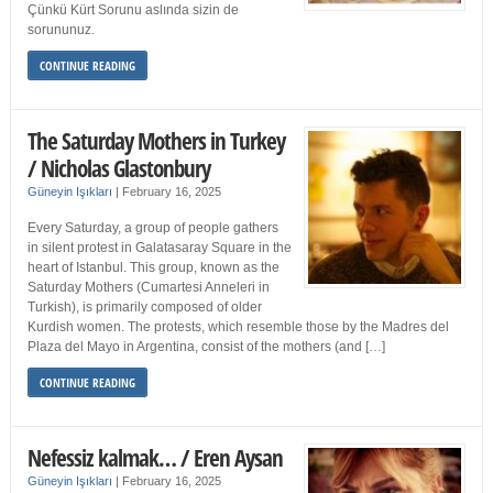
Çünkü Kürt Sorunu aslında sizin de
sorununuz.
CONTINUE READING
The Saturday Mothers in Turkey
/ Nicholas Glastonbury
Güneyin Işıkları
|
February 16, 2025
Every Saturday, a group of people gathers
in silent protest in Galatasaray Square in the
heart of Istanbul. This group, known as the
Saturday Mothers (Cumartesi Anneleri in
Turkish), is primarily composed of older
Kurdish women. The protests, which resemble those by the Madres del
Plaza del Mayo in Argentina, consist of the mothers (and […]
CONTINUE READING
Nefessiz kalmak… / Eren Aysan
Güneyin Işıkları
|
February 16, 2025