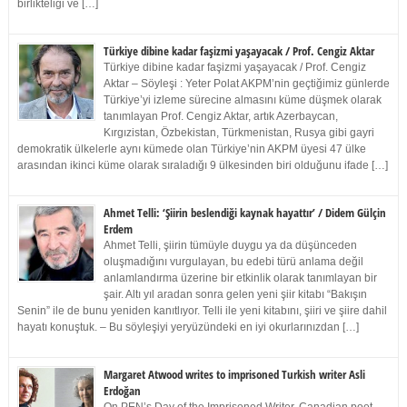
birlikteliği ve […]
Türkiye dibine kadar faşizmi yaşayacak / Prof. Cengiz Aktar
Türkiye dibine kadar faşizmi yaşayacak / Prof. Cengiz
Aktar – Söyleşi : Yeter Polat AKPM’nin geçtiğimiz günlerde
Türkiye’yi izleme sürecine almasını küme düşmek olarak
tanımlayan Prof. Cengiz Aktar, artık Azerbaycan,
Kırgızistan, Özbekistan, Türkmenistan, Rusya gibi gayri
demokratik ülkelerle aynı kümede olan Türkiye’nin AKPM üyesi 47 ülke
arasından ikinci küme olarak sıraladığı 9 ülkesinden biri olduğunu ifade […]
Ahmet Telli: ‘Şiirin beslendiği kaynak hayattır’ / Didem Gülçin
Erdem
Ahmet Telli, şiirin tümüyle duygu ya da düşünceden
oluşmadığını vurgulayan, bu edebi türü anlama değil
anlamlandırma üzerine bir etkinlik olarak tanımlayan bir
şair. Altı yıl aradan sonra gelen yeni şiir kitabı “Bakışın
Senin” ile de bunu yeniden kanıtlıyor. Telli ile yeni kitabını, şiiri ve şiire dahil
hayatı konuştuk. – Bu söyleşiyi yeryüzündeki en iyi okurlarınızdan […]
Margaret Atwood writes to imprisoned Turkish writer Asli
Erdoğan