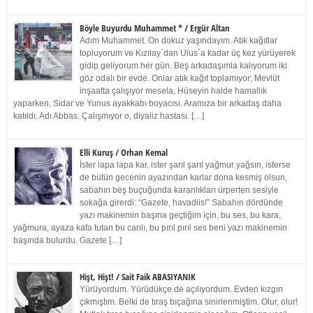
Böyle Buyurdu Muhammet * / Ergür Altan
Adım Muhammet. On dokuz yaşındayım. Atık kağıtlar
topluyorum ve Kızılay`dan Ulus`a kadar üç kez yürüyerek
gidip geliyorum her gün. Beş arkadaşımla kalıyorum iki
göz odalı bir evde. Onlar atık kağıt toplamıyor; Mevlüt
inşaatta çalışıyor mesela, Hüseyin halde hamallık
yaparken, Sidar ve Yunus ayakkabı boyacısı. Aramıza bir arkadaş daha
katıldı. Adı Abbas. Çalışmıyor o, diyaliz hastası. […]
Elli Kuruş / Orhan Kemal
İster lapa lapa kar, ister şarıl şarıl yağmur yağsın, isterse
de bütün gecenin ayazından karlar dona kesmiş olsun,
sabahın beş buçuğunda karanlıkları ürperten sesiyle
sokağa girerdi: “Gazete, havadiis!” Sabahın dördünde
yazı makinemin başına geçtiğim için, bu ses, bu kara,
yağmura, ayaza kafa tutan bu canlı, bu pırıl pırıl ses beni yazı makinemin
başında bulurdu. Gazete […]
Hişt, Hişt! / Sait Faik ABASIYANIK
Yürüyordum. Yürüdükçe de açılıyordum. Evden kızgın
çıkmıştım. Belki de tıraş bıçağına sinirlenmiştim. Olur, olur!