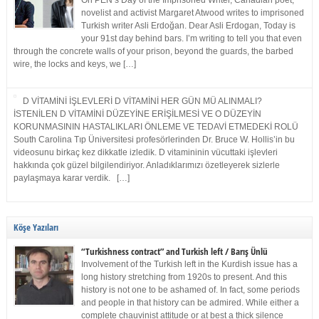
On PEN’s Day of the Imprisoned Writer, Canadian poet,
novelist and activist Margaret Atwood writes to imprisoned
Turkish writer Asli Erdoğan. Dear Asli Erdogan, Today is
your 91st day behind bars. I’m writing to tell you that even
through the concrete walls of your prison, beyond the guards, the barbed
wire, the locks and keys, we […]
D VİTAMİNİ İŞLEVLERİ D VİTAMİNİ HER GÜN MÜ ALINMALI?
İSTENİLEN D VİTAMİNİ DÜZEYİNE ERİŞİLMESİ VE O DÜZEYİN
KORUNMASININ HASTALIKLARI ÖNLEME VE TEDAVİ ETMEDEKİ ROLÜ
South Carolina Tıp Üniversitesi profesörlerinden Dr. Bruce W. Hollis’in bu
videosunu birkaç kez dikkatle izledik. D vitamininin vücuttaki işlevleri
hakkında çok güzel bilgilendiriyor. Anladıklarımızı özetleyerek sizlerle
paylaşmaya karar verdik. […]
Köşe Yazıları
“Turkishness contract” and Turkish left / Barış Ünlü
Involvement of the Turkish left in the Kurdish issue has a
long history stretching from 1920s to present. And this
history is not one to be ashamed of. In fact, some periods
and people in that history can be admired. While either a
complete chauvinist attitude or at best a thick silence