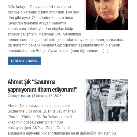
Dille kolay… Tam yirmi dört koca sene
geçmiş o karanlık günün ardından. Her şey
dün gibi oysa. Ölümünden hemen önce
Sıvas’tan telefonla arayan babamla
konuşmam, televizyondan olayları takip
etmeye çalışmam, Madımak Oteli yakıldıktan
hemen sonra bilgi alabilmek için oradan oraya koşturmam; sonrasında
da dönemin bakanı Mehmet Gazioğlu’nun açıklamasından ölenlerin
arasında babam Behçet Aysan’ın olduğunu öğrenmem… […]
CONTINUE READING
Ahmet Şık “Savunma
yapmıyorum itham ediyorum!”
Güneyin Işıkları
|
February 16, 2025
Ahmet Şık’ın savunmasının tam metni:
Sözlerime 3 yıl önce, 2014’te yayımlanan
‘Paralel Yürüdük Biz Bu Yollarda’ isimli
kitabımın önsözünden bir alıntıyla
başlayacağım. AKP ve Gülen Cemaati
arasındaki mafyatik iktidar ortaklığının nasıl dağıldığını anlatan bu