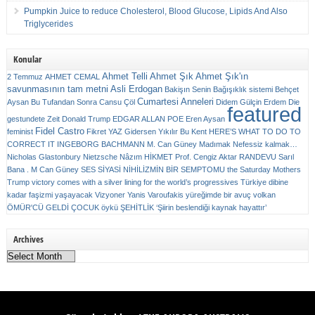
Pumpkin Juice to reduce Cholesterol, Blood Glucose, Lipids And Also
Triglycerides
Konular
Ahmet Telli
Ahmet Şık
Ahmet Şık'ın
2 Temmuz
AHMET CEMAL
savunmasının tam metni
Asli Erdogan
Bakişın Senin
Bağışıklık sistemi
Behçet
Cumartesi Anneleri
Aysan
Bu Tufandan Sonra
Cansu Çöl
Didem Gülçin Erdem
Die
featured
gestundete Zeit
Donald Trump
EDGAR ALLAN POE
Eren Aysan
Fidel Castro
feminist
Fikret YAZ
Gidersen Yıkılır Bu Kent
HERE’S WHAT TO DO TO
CORRECT IT
INGEBORG BACHMANN
M. Can Güney
Madımak
Nefessiz kalmak…
Nicholas Glastonbury
Nietzsche
Nâzım HİKMET
Prof. Cengiz Aktar
RANDEVU
Sarıl
Bana . M Can Güney
SES
SİYASİ NİHİLİZMİN BİR SEMPTOMU
the Saturday Mothers
Trump victory comes with a silver lining for the world’s progressives
Türkiye dibine
kadar faşizmi yaşayacak
Vizyoner
Yanis Varoufakis
yüreğimde bir avuç volkan
ÖMÜR'CÜ GELDİ ÇOCUK
öykü
ŞEHİTLİK
‘Şiirin beslendiği kaynak hayattır’
Archives
Archives