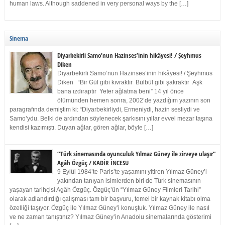
human laws. Although saddened in very personal ways by the […]
Sinema
Diyarbekirli Samo’nun Hazinses’inin hikâyesi! / Şeyhmus
Diken
Diyarbekirli Samo’nun Hazinses’inin hikâyesi! / Şeyhmus
Diken “Bir Gül gibi kıvraktır Bülbül gibi şakraktır Aşk
bana ızdıraptır Yeter ağlatma beni” 14 yıl önce
ölümünden hemen sonra, 2002’de yazdığım yazının son
paragrafında demiştim ki: “Diyarbekirliydi, Ermeniydi, hazin sesliydi ve
Samo’ydu. Belki de ardından söylenecek şarkısını yıllar evvel mezar taşına
kendisi kazımıştı. Duyan ağlar, gören ağlar, böyle […]
“Türk sinemasında oyunculuk Yılmaz Güney ile zirveye ulaşır”
Agâh Özgüç / KADİR İNCESU
9 Eylül 1984’te Paris’te yaşamını yitiren Yılmaz Güney’i
yakından tanıyan isimlerden biri de Türk sinemasının
yaşayan tarihçisi Agâh Özgüç. Özgüç’ün “Yılmaz Güney Filmleri Tarihi”
olarak adlandırdığı çalışması tam bir başvuru, temel bir kaynak kitabı olma
özelliği taşıyor. Özgüç ile Yılmaz Güney’i konuştuk. Yılmaz Güney ile nasıl
ve ne zaman tanıştınız? Yılmaz Güney’in Anadolu sinemalarında gösterimi