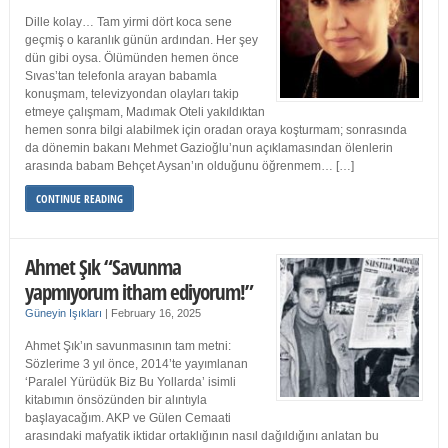
Dille kolay… Tam yirmi dört koca sene
geçmiş o karanlık günün ardından. Her şey
dün gibi oysa. Ölümünden hemen önce
Sıvas’tan telefonla arayan babamla
konuşmam, televizyondan olayları takip
etmeye çalışmam, Madımak Oteli yakıldıktan
hemen sonra bilgi alabilmek için oradan oraya koşturmam; sonrasında
da dönemin bakanı Mehmet Gazioğlu’nun açıklamasından ölenlerin
arasında babam Behçet Aysan’ın olduğunu öğrenmem… […]
CONTINUE READING
Ahmet Şık “Savunma
yapmıyorum itham ediyorum!”
Güneyin Işıkları
|
February 16, 2025
Ahmet Şık’ın savunmasının tam metni:
Sözlerime 3 yıl önce, 2014’te yayımlanan
‘Paralel Yürüdük Biz Bu Yollarda’ isimli
kitabımın önsözünden bir alıntıyla
başlayacağım. AKP ve Gülen Cemaati
arasındaki mafyatik iktidar ortaklığının nasıl dağıldığını anlatan bu