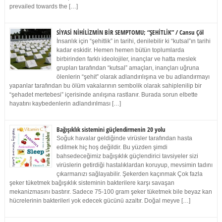
prevailed towards the […]
SİYASİ NİHİLİZMİN BİR SEMPTOMU; “ŞEHİTLİK” / Cansu Çöl
İnsanlık için “şehitlik” in tarihi, denilebilir ki “kutsal”ın tarihi
kadar eskidir. Hemen hemen bütün toplumlarda
birbirinden farklı ideolojiler, inançlar ve hatta meslek
grupları tarafından “kutsal” amaçları, inançları uğruna
ölenlerin “şehit” olarak adlandırılışına ve bu adlandırmayı
yapanlar tarafından bu ölüm vakalarının sembolik olarak sahiplenilip bir
“şehadet mertebesi” içerisinde anılışına rastlanır. Burada sorun elbette
hayatını kaybedenlerin adlandırılması […]
Bağışıklık sistemini güçlendirmenin 20 yolu
Soğuk havalar geldiğinde virüsler tarafından hasta
edilmek hiç hoş değildir. Bu yüzden şimdi
bahsedeceğimiz bağışıklık güçlendirici tavsiyeler sizi
virüslerin getirdiği hastalıklardan koruyup, mevsimin tadını
çıkarmanızı sağlayabilir. Şekerden kaçınmak Çok fazla
şeker tüketmek bağışıklık sisteminin bakterilere karşı savaşan
mekanizmasını bastırır. Sadece 75-100 gram şeker tüketmek bile beyaz kan
hücrelerinin bakterileri yok edecek gücünü azaltır. Doğal meyve […]