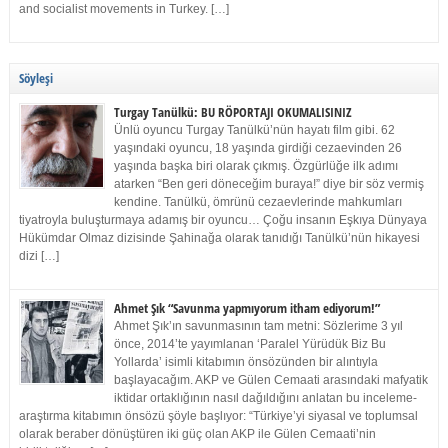
and socialist movements in Turkey. […]
Söyleşi
Turgay Tanülkü: BU RÖPORTAJI OKUMALISINIZ
Ünlü oyuncu Turgay Tanülkü’nün hayatı film gibi. 62
yaşındaki oyuncu, 18 yaşında girdiği cezaevinden 26
yaşında başka biri olarak çıkmış. Özgürlüğe ilk adımı
atarken “Ben geri döneceğim buraya!” diye bir söz vermiş
kendine. Tanülkü, ömrünü cezaevlerinde mahkumları
tiyatroyla buluşturmaya adamış bir oyuncu… Çoğu insanın Eşkıya Dünyaya
Hükümdar Olmaz dizisinde Şahinağa olarak tanıdığı Tanülkü’nün hikayesi
dizi […]
Ahmet Şık “Savunma yapmıyorum itham ediyorum!”
Ahmet Şık’ın savunmasının tam metni: Sözlerime 3 yıl
önce, 2014’te yayımlanan ‘Paralel Yürüdük Biz Bu
Yollarda’ isimli kitabımın önsözünden bir alıntıyla
başlayacağım. AKP ve Gülen Cemaati arasındaki mafyatik
iktidar ortaklığının nasıl dağıldığını anlatan bu inceleme-
araştırma kitabımın önsözü şöyle başlıyor: “Türkiye’yi siyasal ve toplumsal
olarak beraber dönüştüren iki güç olan AKP ile Gülen Cemaati’nin