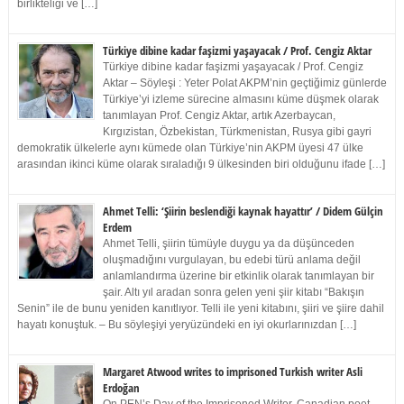
birlikteliği ve […]
Türkiye dibine kadar faşizmi yaşayacak / Prof. Cengiz Aktar
Türkiye dibine kadar faşizmi yaşayacak / Prof. Cengiz
Aktar – Söyleşi : Yeter Polat AKPM’nin geçtiğimiz günlerde
Türkiye’yi izleme sürecine almasını küme düşmek olarak
tanımlayan Prof. Cengiz Aktar, artık Azerbaycan,
Kırgızistan, Özbekistan, Türkmenistan, Rusya gibi gayri
demokratik ülkelerle aynı kümede olan Türkiye’nin AKPM üyesi 47 ülke
arasından ikinci küme olarak sıraladığı 9 ülkesinden biri olduğunu ifade […]
Ahmet Telli: ‘Şiirin beslendiği kaynak hayattır’ / Didem Gülçin
Erdem
Ahmet Telli, şiirin tümüyle duygu ya da düşünceden
oluşmadığını vurgulayan, bu edebi türü anlama değil
anlamlandırma üzerine bir etkinlik olarak tanımlayan bir
şair. Altı yıl aradan sonra gelen yeni şiir kitabı “Bakışın
Senin” ile de bunu yeniden kanıtlıyor. Telli ile yeni kitabını, şiiri ve şiire dahil
hayatı konuştuk. – Bu söyleşiyi yeryüzündeki en iyi okurlarınızdan […]
Margaret Atwood writes to imprisoned Turkish writer Asli
Erdoğan