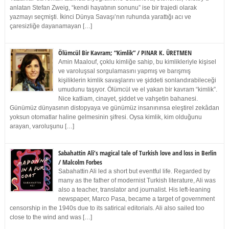
anlatan Stefan Zweig, “kendi hayatının sonunu” ise bir trajedi olarak
yazmayı seçmişti. İkinci Dünya Savaşı’nın ruhunda yarattığı acı ve
çaresizliğe dayanamayan […]
Ölümcül Bir Kavram; “Kimlik” / PINAR K. ÜRETMEN
Amin Maalouf, çoklu kimliğe sahip, bu kimlikleriyle kişisel
ve varoluşsal sorgulamasını yapmış ve barışmış
kişiliklerin kimlik savaşlarını ve şiddeti sonlandırabileceği
umudunu taşıyor. Ölümcül ve el yakan bir kavram “kimlik”.
Nice katliam, cinayet, şiddet ve vahşetin bahanesi.
Günümüz dünyasının distopyaya ve günümüz insanınınsa eleştirel zekâdan
yoksun otomatlar haline gelmesinin şifresi. Oysa kimlik, kim olduğunu
arayan, varoluşunu […]
Sabahattin Ali’s magical tale of Turkish love and loss in Berlin
/ Malcolm Forbes
Sabahattin Ali led a short but eventful life. Regarded by
many as the father of modernist Turkish literature, Ali was
also a teacher, translator and journalist. His left-leaning
newspaper, Marco Pasa, became a target of government
censorship in the 1940s due to its satirical editorials. Ali also sailed too
close to the wind and was […]