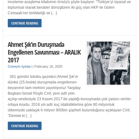
inceleme-araştırma kitabımın önsözü şöyle başlıyor: “Türkiye’yi siyasal ve
toplumsal olarak beraber dönüştüren iki güç olan AKP ile Gülen
Cemaati’nin birlikteliği ve […]
CONTINUE READING
Ahmet Şık’ın Duruşmada
Engellenen Savunması – ARALIK
2017
Güneyin Işıkları
|
February 16, 2025
361 gündür tutuklu gazeteci Ahmet Şık’ın
dünkü (25 Aralık) duruşmada engellenen
beyanının tam metnini yayınlıyoruz Yargıtay
Başkanı İsmail Rüştü Cirit, yeni adli yılın
açılışı vesilesiyle 23 Kasım 2017’de yaptığı konuşmada çok çarpıcı veriler
ortaya koydu. 2016 yılı adli suç istatistiklerine göre 80 milyonluk
ülkemizde yaklaşık 6 milyon 900bin şüpheli bulunduğunu açıklayan Cirit;
“Demek ki […]
CONTINUE READING