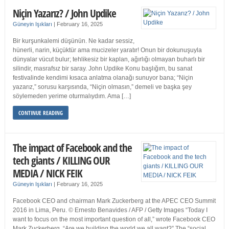
Niçin Yazarız? / John Updike
Güneyin Işıkları
|
February 16, 2025
Bir kurşunkalemi düşünün. Ne kadar sessiz,
hünerli, narin, küçüktür ama mucizeler yaratır! Onun bir dokunuşuyla
dünyalar vücut bulur; tehlikesiz bir kaplan, ağırlığı olmayan buharlı bir
silindir, masrafsız bir saray. John Updike Konu başlığım, bu sanat
festivalinde kendimi kısaca anlatma olanağı sunuyor bana; “Niçin
yazarız,” sorusu karşısında, “Niçin olmasın,” demeli ve başka şey
söylemeden yerime oturmalıydım. Ama […]
CONTINUE READING
The impact of Facebook and the
tech giants / KILLING OUR
MEDIA / NICK FEIK
Güneyin Işıkları
|
February 16, 2025
Facebook CEO and chairman Mark Zuckerberg at the APEC CEO Summit
2016 in Lima, Peru. © Ernesto Benavides / AFP / Getty Images “Today I
want to focus on the most important question of all,” wrote Facebook CEO
Mark Zuckerberg. “Are we building the world we all want?” The “social