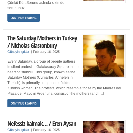
Çünkü Kürt Sorunu aslında sizin de
sorununuz.
CONTINUE READING
The Saturday Mothers in Turkey
/ Nicholas Glastonbury
Güneyin Işıkları
|
February 16, 2025
Every Saturday, a group of people gathers
in silent protest in Galatasaray Square in the
heart of Istanbul. This group, known as the
Saturday Mothers (Cumartesi Anneleri in
Turkish), is primarily composed of older
Kurdish women. The protests, which resemble those by the Madres del
Plaza del Mayo in Argentina, consist of the mothers (and […]
CONTINUE READING
Nefessiz kalmak… / Eren Aysan
Güneyin Işıkları
|
February 16, 2025