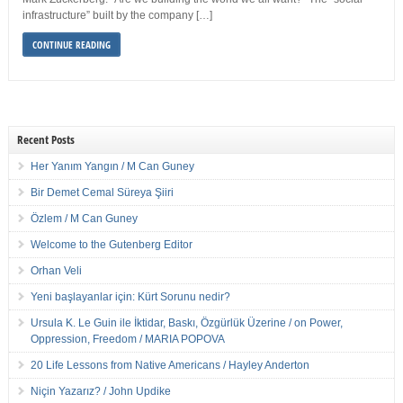
infrastructure” built by the company […]
CONTINUE READING
Recent Posts
Her Yanım Yangın / M Can Guney
Bir Demet Cemal Süreya Şiiri
Özlem / M Can Guney
Welcome to the Gutenberg Editor
Orhan Veli
Yeni başlayanlar için: Kürt Sorunu nedir?
Ursula K. Le Guin ile İktidar, Baskı, Özgürlük Üzerine / on Power,
Oppression, Freedom / MARIA POPOVA
20 Life Lessons from Native Americans / Hayley Anderton
Niçin Yazarız? / John Updike