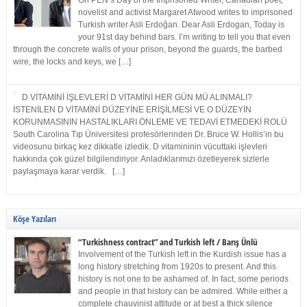
On PEN’s Day of the Imprisoned Writer, Canadian poet,
novelist and activist Margaret Atwood writes to imprisoned
Turkish writer Asli Erdoğan. Dear Asli Erdogan, Today is
your 91st day behind bars. I’m writing to tell you that even
through the concrete walls of your prison, beyond the guards, the barbed
wire, the locks and keys, we […]
D VİTAMİNİ İŞLEVLERİ D VİTAMİNİ HER GÜN MÜ ALINMALI?
İSTENİLEN D VİTAMİNİ DÜZEYİNE ERİŞİLMESİ VE O DÜZEYİN
KORUNMASININ HASTALIKLARI ÖNLEME VE TEDAVİ ETMEDEKİ ROLÜ
South Carolina Tıp Üniversitesi profesörlerinden Dr. Bruce W. Hollis’in bu
videosunu birkaç kez dikkatle izledik. D vitamininin vücuttaki işlevleri
hakkında çok güzel bilgilendiriyor. Anladıklarımızı özetleyerek sizlerle
paylaşmaya karar verdik. […]
Köşe Yazıları
“Turkishness contract” and Turkish left / Barış Ünlü
Involvement of the Turkish left in the Kurdish issue has a
long history stretching from 1920s to present. And this
history is not one to be ashamed of. In fact, some periods
and people in that history can be admired. While either a
complete chauvinist attitude or at best a thick silence