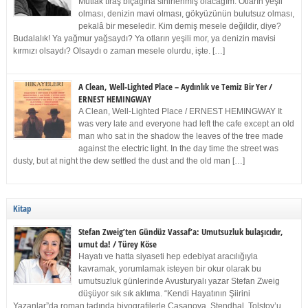
Mutlak tıraş bıçağına sinirlenmiş olacağım. Otların yeşil
olması, denizin mavi olması, gökyüzünün bulutsuz olması,
pekalâ bir meseledir. Kim demiş mesele değildir, diye?
Budalalık! Ya yağmur yağsaydı? Ya otların yeşili mor, ya denizin mavisi
kırmızı olsaydı? Olsaydı o zaman mesele olurdu, işte. […]
A Clean, Well-Lighted Place – Aydınlık ve Temiz Bir Yer /
ERNEST HEMINGWAY
A Clean, Well-Lighted Place / ERNEST HEMINGWAY It
was very late and everyone had left the cafe except an old
man who sat in the shadow the leaves of the tree made
against the electric light. In the day time the street was
dusty, but at night the dew settled the dust and the old man […]
Kitap
Stefan Zweig’ten Gündüz Vassaf’a: Umutsuzluk bulaşıcıdır,
umut da! / Türey Köse
Hayatı ve hatta siyaseti hep edebiyat aracılığıyla
kavramak, yorumlamak isteyen bir okur olarak bu
umutsuzluk günlerinde Avusturyalı yazar Stefan Zweig
düşüyor sık sık aklıma. “Kendi Hayatının Şiirini
Yazanlar”da roman tadında biyografilerle Casanova, Stendhal, Tolstoy’u