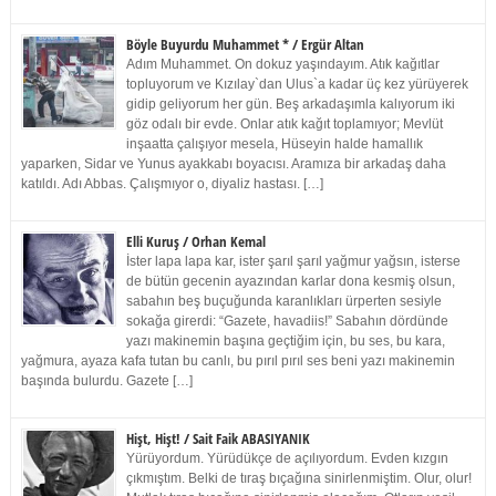
Böyle Buyurdu Muhammet * / Ergür Altan
Adım Muhammet. On dokuz yaşındayım. Atık kağıtlar
topluyorum ve Kızılay`dan Ulus`a kadar üç kez yürüyerek
gidip geliyorum her gün. Beş arkadaşımla kalıyorum iki
göz odalı bir evde. Onlar atık kağıt toplamıyor; Mevlüt
inşaatta çalışıyor mesela, Hüseyin halde hamallık
yaparken, Sidar ve Yunus ayakkabı boyacısı. Aramıza bir arkadaş daha
katıldı. Adı Abbas. Çalışmıyor o, diyaliz hastası. […]
Elli Kuruş / Orhan Kemal
İster lapa lapa kar, ister şarıl şarıl yağmur yağsın, isterse
de bütün gecenin ayazından karlar dona kesmiş olsun,
sabahın beş buçuğunda karanlıkları ürperten sesiyle
sokağa girerdi: “Gazete, havadiis!” Sabahın dördünde
yazı makinemin başına geçtiğim için, bu ses, bu kara,
yağmura, ayaza kafa tutan bu canlı, bu pırıl pırıl ses beni yazı makinemin
başında bulurdu. Gazete […]
Hişt, Hişt! / Sait Faik ABASIYANIK
Yürüyordum. Yürüdükçe de açılıyordum. Evden kızgın
çıkmıştım. Belki de tıraş bıçağına sinirlenmiştim. Olur, olur!