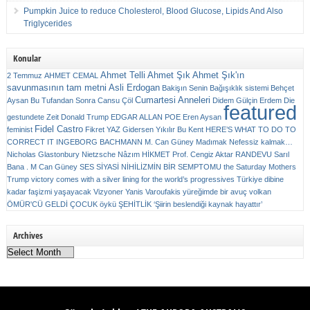
Pumpkin Juice to reduce Cholesterol, Blood Glucose, Lipids And Also
Triglycerides
Konular
Ahmet Telli
Ahmet Şık
Ahmet Şık'ın
2 Temmuz
AHMET CEMAL
savunmasının tam metni
Asli Erdogan
Bakişın Senin
Bağışıklık sistemi
Behçet
Cumartesi Anneleri
Aysan
Bu Tufandan Sonra
Cansu Çöl
Didem Gülçin Erdem
Die
featured
gestundete Zeit
Donald Trump
EDGAR ALLAN POE
Eren Aysan
Fidel Castro
feminist
Fikret YAZ
Gidersen Yıkılır Bu Kent
HERE’S WHAT TO DO TO
CORRECT IT
INGEBORG BACHMANN
M. Can Güney
Madımak
Nefessiz kalmak…
Nicholas Glastonbury
Nietzsche
Nâzım HİKMET
Prof. Cengiz Aktar
RANDEVU
Sarıl
Bana . M Can Güney
SES
SİYASİ NİHİLİZMİN BİR SEMPTOMU
the Saturday Mothers
Trump victory comes with a silver lining for the world’s progressives
Türkiye dibine
kadar faşizmi yaşayacak
Vizyoner
Yanis Varoufakis
yüreğimde bir avuç volkan
ÖMÜR'CÜ GELDİ ÇOCUK
öykü
ŞEHİTLİK
‘Şiirin beslendiği kaynak hayattır’
Archives
Archives