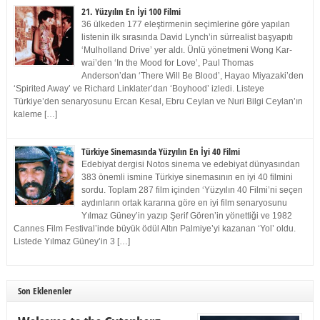
21. Yüzyılın En İyi 100 Filmi
36 ülkeden 177 eleştirmenin seçimlerine göre yapılan
listenin ilk sırasında David Lynch’in sürrealist başyapıtı
‘Mulholland Drive’ yer aldı. Ünlü yönetmeni Wong Kar-
wai’den ‘In the Mood for Love’, Paul Thomas
Anderson’dan ‘There Will Be Blood’, Hayao Miyazaki’den
‘Spirited Away’ ve Richard Linklater’dan ‘Boyhood’ izledi. Listeye
Türkiye’den senaryosunu Ercan Kesal, Ebru Ceylan ve Nuri Bilgi Ceylan’ın
kaleme […]
Türkiye Sinemasında Yüzyılın En İyi 40 Filmi
Edebiyat dergisi Notos sinema ve edebiyat dünyasından
383 önemli ismine Türkiye sinemasının en iyi 40 filmini
sordu. Toplam 287 film içinden ‘Yüzyılın 40 Filmi’ni seçen
aydınların ortak kararına göre en iyi film senaryosunu
Yılmaz Güney’in yazıp Şerif Gören’in yönettiği ve 1982
Cannes Film Festival’inde büyük ödül Altın Palmiye’yi kazanan ‘Yol’ oldu.
Listede Yılmaz Güney’in 3 […]
Son Eklenenler