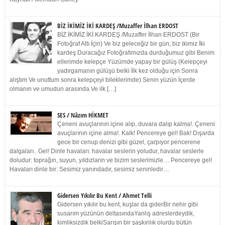
BİZ İKİMİZ İKİ KARDEŞ /Muzaffer İlhan ERDOST
BİZ İKİMİZ İKİ KARDEŞ /Muzaffer İlhan ERDOST (Bir
Fotoğraf Altı İçin) Ve biz geleceğiz bir gün, biz ikimiz İki
kardeş Duracağız Fotoğrafımızda durduğumuz gibi Benim
ellerimde kelepçe Yüzümde yapay bir gülüş (Kelepçeyi
yadırgamanın gülüşü belki İlk kez olduğu için Sonra
alıştım Ve unuttum sonra kelepçeyi bileklerimde) Senin yüzün İçerde
olmanın ve umudun arasında Ve ilk […]
SES / Nâzım HİKMET
Çeneni avuçlarının içine alıp, duvara dalıp kalma!. Çeneni
avuçlarının içine alma!. Kalk! Pencereye gel! Bak! Dışarda
gece bir cenup denizi gibi güzel, çarpıyor pencerene
dalgaları.. Gel! Dinle havaları: havalar seslerin yoludur, havalar seslerle
doludur: toprağın, suyun, yıldızların ve bizim seslerimizle… Pencereye gel!
Havaları dinle bir: Sesimiz yanındadır, sesimiz seninledir…
Gidersen Yıkılır Bu Kent / Ahmet Telli
Gidersen yıkılır bu kent, kuşlar da giderBir nehir gibi
susarım yüzünün deltasındaYanlış adreslerdeydik,
kimliksizdik belkiSarışın bir şaşkınlık olurdu bütün