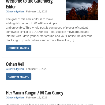
Welcome to the Gutenberg
Editor
Güneyin Işıkları
|
February 16, 2025
The goal of this new editor is to make
adding rich content to WordPress simple
and enjoyable. This whole post is composed of pieces of content—
somewhat similar to LEGO bricks—that you can move around and
interact with. Move your cursor around and you’ll notice the different
blocks light up with outlines and arrows. Press the […]
CONTINUE READING
Orhan Veli
Güneyin Işıkları
|
February 16, 2025
CONTINUE READING
Her Yanım Yangın / M Can Guney
Güneyin Işıkları
|
February 16, 2025