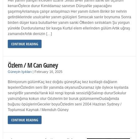
Her yanım yangın İnceden uzanır Sivas’aHer yanım sanki Bir uçurum
kenarıÖylece durur Kımıldamaz sanırsın DünyaNe yapacağını
şaşırmışAnlamaya çalışır anlaşılmazı Her yanım özlem Birikir bir nehrin
getirdiklerinde usulcaHer yanım gülüşleri Sımsıcak sarılır boynuma Sonra
birden düşer kara bulutlarHer yanım sanki Öfkeden sırılsıklam Şu yorgun
yürekte Durdurulamaz bir kavga Kurtul elem ellerinden gülüm Artık uğraş
zamanıdırArtık denizin […]
CONTINUE READING
Özlem / M Can Guney
Güneyin Işıkları
|
February 16, 2025
Bilmiyorum gülümKaç kez doğdu güneşKaç kez kızıllaştı dağların
tepeleriÖzledim seni Bir yanımda okyanusDuramaz işte öylece kıyılarda
sevişirBir yanımdaYanık kül rengi toprak sessizliğiSalınıp dururSokulur
yalnızlığıma kokun olur Gözlerim bir buruk gülümsemeDudağımda
buğusu öpüşlerinGeceler boyuÖzledim seni 2004 Haziran Sydney /
Toplumsal Kaynak / Memduh Güney
CONTINUE READING