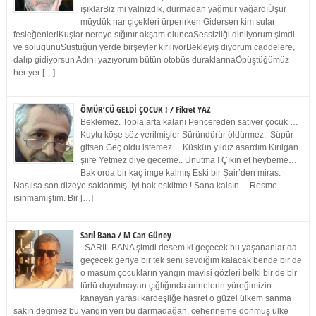
ışıklarBiz mi yalnızdık, durmadan yağmur yağardıÜşür
müydük nar çiçekleri ürperirken Gidersen kim sular
fesleğenleriKuşlar nereye sığınır akşam oluncaSessizliği dinliyorum şimdi
ve soluğunuSustuğun yerde birşeyler kırılıyorBekleyiş diyorum caddelere,
dalıp gidiyorsun Adını yazıyorum bütün otobüs duraklarınaÖpüştüğümüz
her yer […]
ÖMÜR’CÜ GELDİ ÇOCUK ! / Fikret YAZ
Beklemez. Topla arta kalanı Pencereden satıver çocuk …
Kuytu köşe söz verilmişler Süründürür öldürmez. Süpür
gitsen Geç oldu istemez… Küskün yıldız asardım Kırılgan
şiire Yetmez diye geceme.. Unutma ! Çıkın et heybeme…
Bak orda bir kaç imge kalmış Eski bir Şair’den miras.
Nasılsa son dizeye saklanmış. İyi bak eskitme ! Sana kalsın… Resme
ısınmamıştım. Bir […]
Sarıl Bana / M Can Güney
SARIL BANA şimdi desem ki geçecek bu yaşananlar da
geçecek geriye bir tek seni sevdiğim kalacak bende bir de
o masum çocukların yangın mavisi gözleri belki bir de bir
türlü duyulmayan çığlığında annelerin yüreğimizin
kanayan yarası kardeşliğe hasret o güzel ülkem sanma
sakın değmez bu yangın yeri bu darmadağan, cehenneme dönmüş ülke