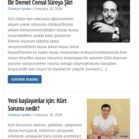
Bir Demet Cemal Süreya Şiiri
Güneyin Işıkları
|
February 16, 2025
GÜLGülün tam ortasında ağlıyorumHer
akşam sokak ortasında öldükçeÖnümü
arkamı bilmiyorumAzaldığını duyup duyup
karanlıktaBeni ayakta tutan gözlerinin
Ellerini alıyorum sabaha kadar
seviyorumEllerin beyaz tekrar beyaz tekrar
beyazEllerinin bu kadar beyaz olmasından korkuyorumİstasyonda tiren
oluyor birazBen bazan istasyonu bulamayan bir adamım Gülü alıyorum
yüzüme sürüyorumHer nasılsa sokağa düşmüşKolumu kanadımı
kırıyorumBir kan oluyor bir kıyamet bir çalgıVe zurnanın […]
CONTINUE READING
Yeni başlayanlar için: Kürt
Sorunu nedir?
Güneyin Işıkları
|
February 16, 2025
Kürt Sorununu silahsız, şiddetsiz, çatışmasız
oturup konuşarak, birbirimizi anlayarak,
anlatarak, anlaşarak barış içinde çözmeliyiz.