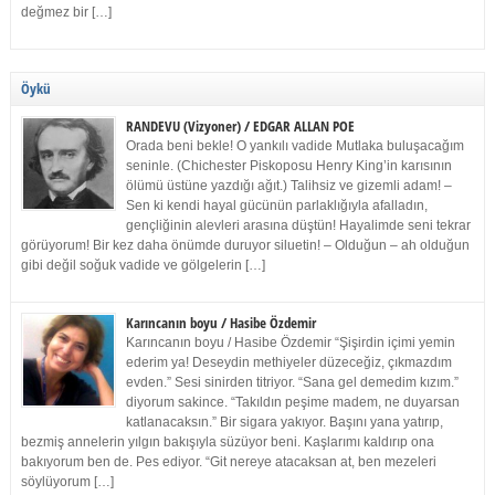
değmez bir […]
Öykü
RANDEVU (Vizyoner) / EDGAR ALLAN POE
Orada beni bekle! O yankılı vadide Mutlaka buluşacağım
seninle. (Chichester Piskoposu Henry King’in karısının
ölümü üstüne yazdığı ağıt.) Talihsiz ve gizemli adam! –
Sen ki kendi hayal gücünün parlaklığıyla afalladın,
gençliğinin alevleri arasına düştün! Hayalimde seni tekrar
görüyorum! Bir kez daha önümde duruyor siluetin! – Olduğun – ah olduğun
gibi değil soğuk vadide ve gölgelerin […]
Karıncanın boyu / Hasibe Özdemir
Karıncanın boyu / Hasibe Özdemir “Şişirdin içimi yemin
ederim ya! Deseydin methiyeler düzeceğiz, çıkmazdım
evden.” Sesi sinirden titriyor. “Sana gel demedim kızım.”
diyorum sakince. “Takıldın peşime madem, ne duyarsan
katlanacaksın.” Bir sigara yakıyor. Başını yana yatırıp,
bezmiş annelerin yılgın bakışıyla süzüyor beni. Kaşlarımı kaldırıp ona
bakıyorum ben de. Pes ediyor. “Git nereye atacaksan at, ben mezeleri
söylüyorum […]