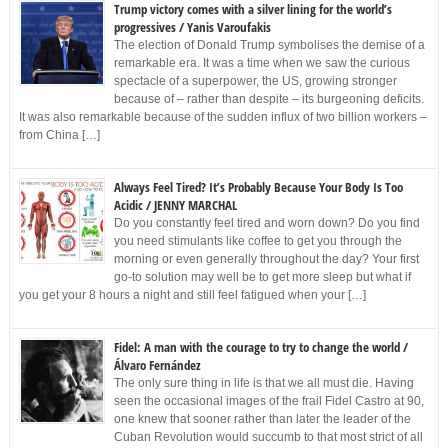
Trump victory comes with a silver lining for the world’s
progressives / Yanis Varoufakis
The election of Donald Trump symbolises the demise of a
remarkable era. It was a time when we saw the curious
spectacle of a superpower, the US, growing stronger
because of – rather than despite – its burgeoning deficits.
It was also remarkable because of the sudden influx of two billion workers –
from China […]
Always Feel Tired? It’s Probably Because Your Body Is Too
Acidic / JENNY MARCHAL
Do you constantly feel tired and worn down? Do you find
you need stimulants like coffee to get you through the
morning or even generally throughout the day? Your first
go-to solution may well be to get more sleep but what if
you get your 8 hours a night and still feel fatigued when your […]
Fidel: A man with the courage to try to change the world /
Álvaro Fernández
The only sure thing in life is that we all must die. Having
seen the occasional images of the frail Fidel Castro at 90,
one knew that sooner rather than later the leader of the
Cuban Revolution would succumb to that most strict of all