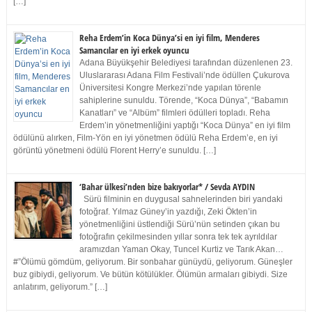
[…]
Reha Erdem’in Koca Dünya’si en iyi film, Menderes
Samancılar en iyi erkek oyuncu
Adana Büyükşehir Belediyesi tarafından düzenlenen 23.
Uluslararası Adana Film Festivali’nde ödüllen Çukurova
Üniversitesi Kongre Merkezi’nde yapılan törenle
sahiplerine sunuldu. Törende, “Koca Dünya”, “Babamın
Kanatları” ve “Albüm” filmleri ödülleri topladı. Reha
Erdem’in yönetmenliğini yaptığı “Koca Dünya” en iyi film
ödülünü alırken, Film-Yön en iyi yönetmen ödülü Reha Erdem’e, en iyi
görüntü yönetmeni ödülü Florent Herry’e sunuldu. […]
‘Bahar ülkesi’nden bize bakıyorlar* / Sevda AYDIN
Sürü filminin en duygusal sahnelerinden biri yandaki
fotoğraf. Yılmaz Güney’in yazdığı, Zeki Ökten’in
yönetmenliğini üstlendiği Sürü’nün setinden çıkan bu
fotoğrafın çekilmesinden yıllar sonra tek tek ayrıldılar
aramızdan Yaman Okay, Tuncel Kurtiz ve Tarık Akan…
#”Ölümü gömdüm, geliyorum. Bir sonbahar günüydü, geliyorum. Güneşler
buz gibiydi, geliyorum. Ve bütün kötülükler. Ölümün armaları gibiydi. Size
anlatırım, geliyorum.” […]