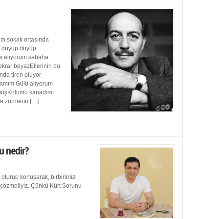
m sokak ortasında
ı duyup duyup
ini alıyorum sabaha
ekrar beyazEllerinin bu
da tiren oluyor
damım Gülü alıyorum
müşKolumu kanadımı
Ve zurnanın […]
u nedir?
 oturup konuşarak, birbirimizi
e çözmeliyiz. Çünkü Kürt Sorunu