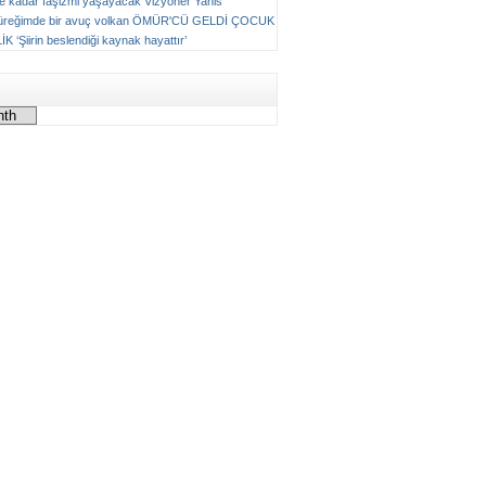
ne kadar faşizmi yaşayacak
Vizyoner
Yanis
üreğimde bir avuç volkan
ÖMÜR'CÜ GELDİ ÇOCUK
LİK
‘Şiirin beslendiği kaynak hayattır’