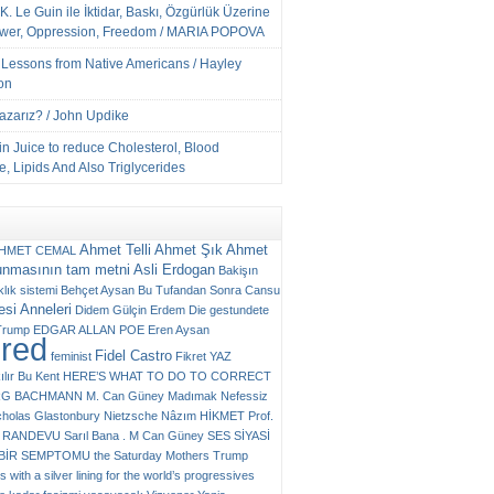
K. Le Guin ile İktidar, Baskı, Özgürlük Üzerine
ower, Oppression, Freedom / MARIA POPOVA
e Lessons from Native Americans / Hayley
on
Yazarız? / John Updike
n Juice to reduce Cholesterol, Blood
, Lipids And Also Triglycerides
Ahmet Telli
Ahmet Şık
Ahmet
HMET CEMAL
unmasının tam metni
Asli Erdogan
Bakişın
klık sistemi
Behçet Aysan
Bu Tufandan Sonra
Cansu
si Anneleri
Didem Gülçin Erdem
Die gestundete
Trump
EDGAR ALLAN POE
Eren Aysan
ured
Fidel Castro
feminist
Fikret YAZ
ılır Bu Kent
HERE’S WHAT TO DO TO CORRECT
RG BACHMANN
M. Can Güney
Madımak
Nefessiz
cholas Glastonbury
Nietzsche
Nâzım HİKMET
Prof.
RANDEVU
Sarıl Bana . M Can Güney
SES
SİYASİ
N BİR SEMPTOMU
the Saturday Mothers
Trump
 with a silver lining for the world’s progressives