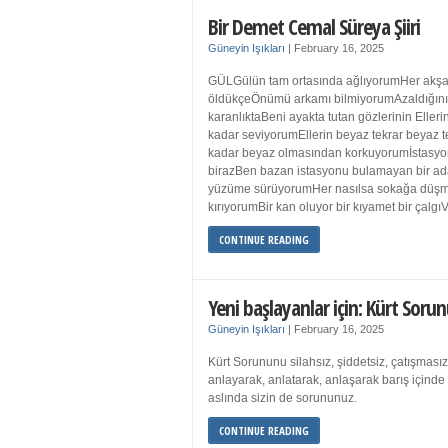
Bir Demet Cemal Süreya Şiiri
Güneyin Işıkları
|
February 16, 2025
GÜLGülün tam ortasında ağlıyorumHer akşa
öldükçeÖnümü arkamı bilmiyorumAzaldığın
karanlıktaBeni ayakta tutan gözlerinin Eller
kadar seviyorumEllerin beyaz tekrar beyaz t
kadar beyaz olmasından korkuyorumİstasyon
birazBen bazan istasyonu bulamayan bir a
yüzüme sürüyorumHer nasılsa sokağa düş
kırıyorumBir kan oluyor bir kıyamet bir çalgı
CONTINUE READING
Yeni başlayanlar için: Kürt Sorun
Güneyin Işıkları
|
February 16, 2025
Kürt Sorununu silahsız, şiddetsiz, çatışmasız
anlayarak, anlatarak, anlaşarak barış içind
aslında sizin de sorununuz.
CONTINUE READING