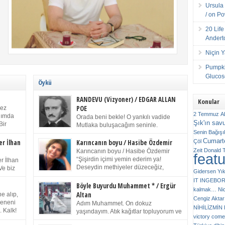
Ursula 
/ on P
20 Lif
Andert
Niçin 
Pumpki
Glucose
Öykü
RANDEVU (Vizyoner) / EDGAR ALLAN
Konular
POE
kez
2 Temmuz
A
anımda
Orada beni bekle! O yankılı vadide
Şık'ın sav
Bir
Mutlaka buluşacağım seninle.
ıp
Senin
Bağışı
(Chichester Piskoposu Henry King’in
m bir
Cumarte
karısının ölümü üstüne yazdığı ağıt.) Talihsiz ve
Çöl
er İlhan
Karıncanın boyu / Hasibe Özdemir
gizemli adam! – Sen ki kendi hayal gücünün
Zeit
Donald 
Karıncanın boyu / Hasibe Özdemir
feat
ziran
parlaklığıyla afalladın, gençliğinin alevleri arasına
“Şişirdin içimi yemin ederim ya!
r İlhan
düştün! Hayalimde seni tekrar görüyorum! Bir kez
Deseydin methiyeler düzeceğiz,
Ve biz
Gidersen Yık
daha önümde duruyor siluetin! – Olduğun – ah
çıkmazdım evden.” Sesi sinirden
 kardeş
IT
INGEBO
olduğun gibi değil soğuk vadide ve gölgelerin […]
titriyor. “Sana gel demedim kızım.” diyorum sakince.
Benim
Böyle Buyurdu Muhammet * / Ergür
kalmak…
Ni
“Takıldın peşime madem, ne duyarsan
Altan
e alıp,
Cengiz Aktar
katlanacaksın.” Bir sigara yakıyor. Başını yana yatırıp,
 olduğu
Çeneni
Adım Muhammet. On dokuz
bezmiş annelerin yılgın bakışıyla süzüyor beni.
NİHİLİZMİ
. Kalk!
yaşındayım. Atık kağıtlar topluyorum ve
Kaşlarımı kaldırıp ona bakıyorum ben de. Pes ediyor.
victory comes
ışarda
Kızılay`dan Ulus`a kadar üç kez
“Git nereye atacaksan at, ben mezeleri söylüyorum