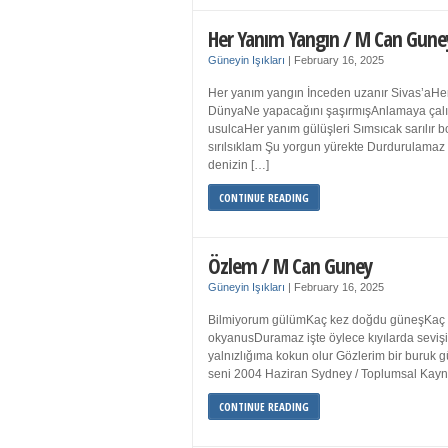
Her Yanım Yangın / M Can Gune
Güneyin Işıkları
|
February 16, 2025
Her yanım yangın İnceden uzanır Sivas’aHer
DünyaNe yapacağını şaşırmışAnlamaya çalışır
usulcaHer yanım gülüşleri Sımsıcak sarılır
sırılsıklam Şu yorgun yürekte Durdurulamaz 
denizin […]
CONTINUE READING
Özlem / M Can Guney
Güneyin Işıkları
|
February 16, 2025
Bilmiyorum gülümKaç kez doğdu güneşKaç kez
okyanusDuramaz işte öylece kıyılarda sevişi
yalnızlığıma kokun olur Gözlerim bir bur
seni 2004 Haziran Sydney / Toplumsal Ka
CONTINUE READING