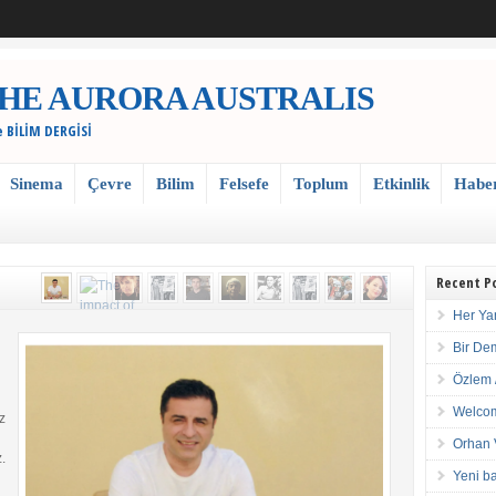
 / THE AURORA AUSTRALIS
e BİLİM DERGİSİ
Sinema
Çevre
Bilim
Felsefe
Toplum
Etkinlik
Habe
Recent P
Her Ya
Bir De
Özlem 
Welcom
z
Orhan 
.
Yeni ba