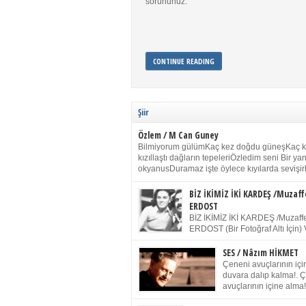
sorununuz.
CONTINUE READING
Şiir
Özlem / M Can Guney
Bilmiyorum gülümKaç kez doğdu güneşKaç 
kızıllaştı dağların tepeleriÖzledim seni Bir y
okyanusDuramaz işte öylece kıyılarda sevişir
yanımdaYanık kül rengi toprak sessizliğiSalın
dururSokulur yalnızlığıma kokun olur Gözleri
BİZ İKİMİZ İKİ KARDEŞ /Muzaff
buruk gülümsemeDudağımda buğusu
ERDOST
öpüşlerinGeceler boyuÖzledim seni 2004 Ha
BİZ İKİMİZ İKİ KARDEŞ /Muzaffe
Sydney / Toplumsal Kaynak / Memduh Güney
ERDOST (Bir Fotoğraf Altı İçin) 
geleceğiz bir gün, biz ikimiz İki
Duracağız Fotoğrafımızda durduğumuz gibi 
SES / Nâzım HİKMET
ellerimde kelepçe Yüzümde yapay bir gülüş
Çeneni avuçlarının için
(Kelepçeyi yadırgamanın gülüşü belki İlk kez
duvara dalıp kalma!. 
için Sonra alıştım Ve unuttum sonra kelepçeyi
avuçlarının içine alma!
bileklerimde) Senin yüzün İçerde olmanın ve
Pencereye gel! Bak! D
umudun arasında Ve ilk […]