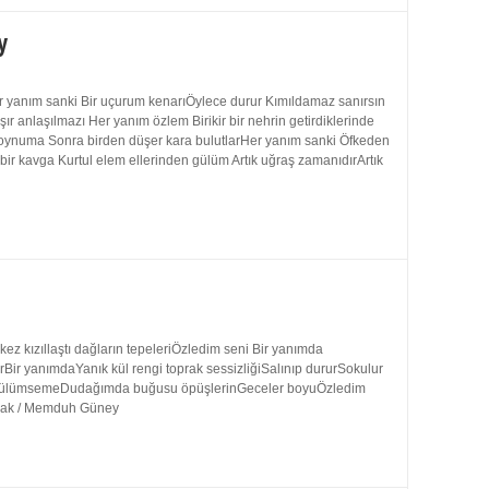
y
 yanım sanki Bir uçurum kenarıÖylece durur Kımıldamaz sanırsın
 anlaşılmazı Her yanım özlem Birikir bir nehrin getirdiklerinde
 boynuma Sonra birden düşer kara bulutlarHer yanım sanki Öfkeden
bir kavga Kurtul elem ellerinden gülüm Artık uğraş zamanıdırArtık
 kızıllaştı dağların tepeleriÖzledim seni Bir yanımda
rBir yanımdaYanık kül rengi toprak sessizliğiSalınıp dururSokulur
uk gülümsemeDudağımda buğusu öpüşlerinGeceler boyuÖzledim
ynak / Memduh Güney