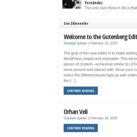
to solution may well be to get more sleep but 
Fernández
you get your 8 hours a night and still feel fati
The only sure thing in life is tha
when your […]
must die. Having seen the occa
images of the frail Fidel Castro at 90, one kne
sooner rather than later the leader of the Cu
Son Eklenenler
Revolution would succumb to that most strict o
human laws. Although saddened in very pers
Welcome to the Gutenberg Edi
ways by the […]
Güneyin Işıkları
|
February 16, 2025
The goal of this new editor is to make adding
WordPress simple and enjoyable. This whol
pieces of content—somewhat similar to LEG
move around and interact with. Move your cu
notice the different blocks light up with outl
the […]
CONTINUE READING
Orhan Veli
Güneyin Işıkları
|
February 16, 2025
CONTINUE READING