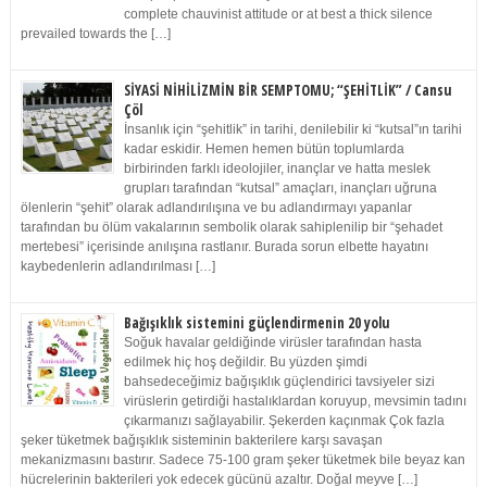
complete chauvinist attitude or at best a thick silence
prevailed towards the […]
SİYASİ NİHİLİZMİN BİR SEMPTOMU; “ŞEHİTLİK” / Cansu
Çöl
İnsanlık için “şehitlik” in tarihi, denilebilir ki “kutsal”ın tarihi
kadar eskidir. Hemen hemen bütün toplumlarda
birbirinden farklı ideolojiler, inançlar ve hatta meslek
grupları tarafından “kutsal” amaçları, inançları uğruna
ölenlerin “şehit” olarak adlandırılışına ve bu adlandırmayı yapanlar
tarafından bu ölüm vakalarının sembolik olarak sahiplenilip bir “şehadet
mertebesi” içerisinde anılışına rastlanır. Burada sorun elbette hayatını
kaybedenlerin adlandırılması […]
Bağışıklık sistemini güçlendirmenin 20 yolu
Soğuk havalar geldiğinde virüsler tarafından hasta
edilmek hiç hoş değildir. Bu yüzden şimdi
bahsedeceğimiz bağışıklık güçlendirici tavsiyeler sizi
virüslerin getirdiği hastalıklardan koruyup, mevsimin tadını
çıkarmanızı sağlayabilir. Şekerden kaçınmak Çok fazla
şeker tüketmek bağışıklık sisteminin bakterilere karşı savaşan
mekanizmasını bastırır. Sadece 75-100 gram şeker tüketmek bile beyaz kan
hücrelerinin bakterileri yok edecek gücünü azaltır. Doğal meyve […]