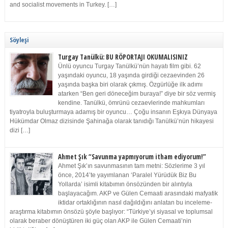
and socialist movements in Turkey. […]
Söyleşi
Turgay Tanülkü: BU RÖPORTAJI OKUMALISINIZ
Ünlü oyuncu Turgay Tanülkü’nün hayatı film gibi. 62
yaşındaki oyuncu, 18 yaşında girdiği cezaevinden 26
yaşında başka biri olarak çıkmış. Özgürlüğe ilk adımı
atarken “Ben geri döneceğim buraya!” diye bir söz vermiş
kendine. Tanülkü, ömrünü cezaevlerinde mahkumları
tiyatroyla buluşturmaya adamış bir oyuncu… Çoğu insanın Eşkıya Dünyaya
Hükümdar Olmaz dizisinde Şahinağa olarak tanıdığı Tanülkü’nün hikayesi
dizi […]
Ahmet Şık “Savunma yapmıyorum itham ediyorum!”
Ahmet Şık’ın savunmasının tam metni: Sözlerime 3 yıl
önce, 2014’te yayımlanan ‘Paralel Yürüdük Biz Bu
Yollarda’ isimli kitabımın önsözünden bir alıntıyla
başlayacağım. AKP ve Gülen Cemaati arasındaki mafyatik
iktidar ortaklığının nasıl dağıldığını anlatan bu inceleme-
araştırma kitabımın önsözü şöyle başlıyor: “Türkiye’yi siyasal ve toplumsal
olarak beraber dönüştüren iki güç olan AKP ile Gülen Cemaati’nin