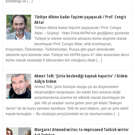
birlikteliği ve […]
Türkiye dibine kadar faşizmi yaşayacak / Prof. Cengiz
Aktar
Türkiye dibine kadar faşizmi yaşayacak / Prof. Cengiz
Aktar – Söyleşi : Yeter Polat AKPM’nin geçtiğimiz günlerde
Türkiye’yi izleme sürecine almasını küme düşmek olarak
tanımlayan Prof. Cengiz Aktar, artık Azerbaycan,
Kırgızistan, Özbekistan, Türkmenistan, Rusya gibi gayri demokratik
ülkelerle aynı kümede olan Türkiye’nin AKPM üyesi 47 ülke arasından ikinci
küme olarak sıraladığı 9 ülkesinden biri olduğunu ifade […]
Ahmet Telli: ‘Şiirin beslendiği kaynak hayattır’ / Didem
Gülçin Erdem
Ahmet Telli, şiirin tümüyle duygu ya da düşünceden
oluşmadığını vurgulayan, bu edebi türü anlama değil
anlamlandırma üzerine bir etkinlik olarak tanımlayan bir
şair. Altı yıl aradan sonra gelen yeni şiir kitabı “Bakışın
Senin” ile de bunu yeniden kanıtlıyor. Telli ile yeni kitabını, şiiri ve şiire dahil
hayatı konuştuk. – Bu söyleşiyi yeryüzündeki en iyi okurlarınızdan […]
Margaret Atwood writes to imprisoned Turkish writer