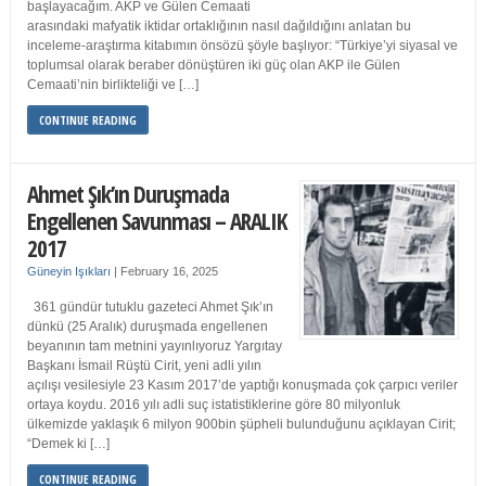
başlayacağım. AKP ve Gülen Cemaati
arasındaki mafyatik iktidar ortaklığının nasıl dağıldığını anlatan bu
inceleme-araştırma kitabımın önsözü şöyle başlıyor: “Türkiye’yi siyasal ve
toplumsal olarak beraber dönüştüren iki güç olan AKP ile Gülen
Cemaati’nin birlikteliği ve […]
CONTINUE READING
Ahmet Şık’ın Duruşmada
Engellenen Savunması – ARALIK
2017
Güneyin Işıkları
|
February 16, 2025
361 gündür tutuklu gazeteci Ahmet Şık’ın
dünkü (25 Aralık) duruşmada engellenen
beyanının tam metnini yayınlıyoruz Yargıtay
Başkanı İsmail Rüştü Cirit, yeni adli yılın
açılışı vesilesiyle 23 Kasım 2017’de yaptığı konuşmada çok çarpıcı veriler
ortaya koydu. 2016 yılı adli suç istatistiklerine göre 80 milyonluk
ülkemizde yaklaşık 6 milyon 900bin şüpheli bulunduğunu açıklayan Cirit;
“Demek ki […]
CONTINUE READING