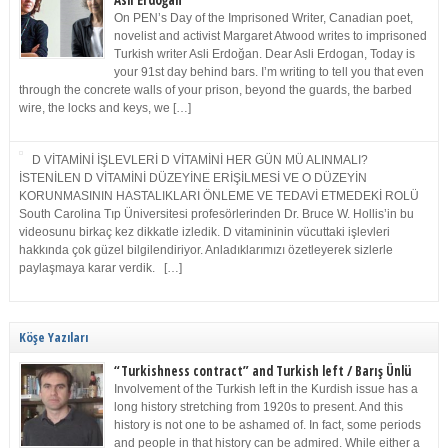
Asli Erdoğan
On PEN’s Day of the Imprisoned Writer, Canadian poet,
novelist and activist Margaret Atwood writes to imprisoned
Turkish writer Asli Erdoğan. Dear Asli Erdogan, Today is
your 91st day behind bars. I’m writing to tell you that even
through the concrete walls of your prison, beyond the guards, the barbed
wire, the locks and keys, we […]
D VİTAMİNİ İŞLEVLERİ D VİTAMİNİ HER GÜN MÜ ALINMALI?
İSTENİLEN D VİTAMİNİ DÜZEYİNE ERİŞİLMESİ VE O DÜZEYİN
KORUNMASININ HASTALIKLARI ÖNLEME VE TEDAVİ ETMEDEKİ ROLÜ
South Carolina Tıp Üniversitesi profesörlerinden Dr. Bruce W. Hollis’in bu
videosunu birkaç kez dikkatle izledik. D vitamininin vücuttaki işlevleri
hakkında çok güzel bilgilendiriyor. Anladıklarımızı özetleyerek sizlerle
paylaşmaya karar verdik. […]
Köşe Yazıları
“Turkishness contract” and Turkish left / Barış Ünlü
Involvement of the Turkish left in the Kurdish issue has a
long history stretching from 1920s to present. And this
history is not one to be ashamed of. In fact, some periods
and people in that history can be admired. While either a