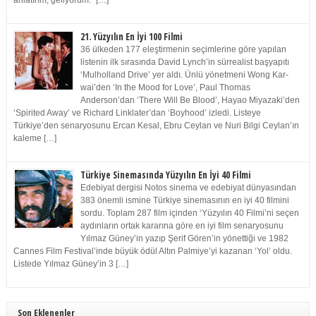
anlatırım, geliyorum.” […]
21. Yüzyılın En İyi 100 Filmi
36 ülkeden 177 eleştirmenin seçimlerine göre yapılan
listenin ilk sırasında David Lynch’in sürrealist başyapıtı
‘Mulholland Drive’ yer aldı. Ünlü yönetmeni Wong Kar-
wai’den ‘In the Mood for Love’, Paul Thomas
Anderson’dan ‘There Will Be Blood’, Hayao Miyazaki’den
‘Spirited Away’ ve Richard Linklater’dan ‘Boyhood’ izledi. Listeye
Türkiye’den senaryosunu Ercan Kesal, Ebru Ceylan ve Nuri Bilgi Ceylan’ın
kaleme […]
Türkiye Sinemasında Yüzyılın En İyi 40 Filmi
Edebiyat dergisi Notos sinema ve edebiyat dünyasından
383 önemli ismine Türkiye sinemasının en iyi 40 filmini
sordu. Toplam 287 film içinden ‘Yüzyılın 40 Filmi’ni seçen
aydınların ortak kararına göre en iyi film senaryosunu
Yılmaz Güney’in yazıp Şerif Gören’in yönettiği ve 1982
Cannes Film Festival’inde büyük ödül Altın Palmiye’yi kazanan ‘Yol’ oldu.
Listede Yılmaz Güney’in 3 […]
Son Eklenenler