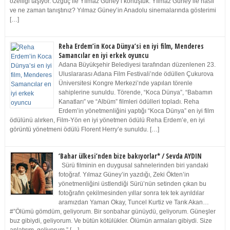
özelliği taşıyor. Özgüç ile Yılmaz Güney’i konuştuk. Yılmaz Güney ile nasıl
ve ne zaman tanıştınız? Yılmaz Güney’in Anadolu sinemalarında gösterimi
[…]
Reha Erdem’in Koca Dünya’si en iyi film, Menderes
Samancılar en iyi erkek oyuncu
Adana Büyükşehir Belediyesi tarafından düzenlenen 23.
Uluslararası Adana Film Festivali’nde ödüllen Çukurova
Üniversitesi Kongre Merkezi’nde yapılan törenle
sahiplerine sunuldu. Törende, “Koca Dünya”, “Babamın
Kanatları” ve “Albüm” filmleri ödülleri topladı. Reha
Erdem’in yönetmenliğini yaptığı “Koca Dünya” en iyi film
ödülünü alırken, Film-Yön en iyi yönetmen ödülü Reha Erdem’e, en iyi
görüntü yönetmeni ödülü Florent Herry’e sunuldu. […]
‘Bahar ülkesi’nden bize bakıyorlar* / Sevda AYDIN
Sürü filminin en duygusal sahnelerinden biri yandaki
fotoğraf. Yılmaz Güney’in yazdığı, Zeki Ökten’in
yönetmenliğini üstlendiği Sürü’nün setinden çıkan bu
fotoğrafın çekilmesinden yıllar sonra tek tek ayrıldılar
aramızdan Yaman Okay, Tuncel Kurtiz ve Tarık Akan…
#”Ölümü gömdüm, geliyorum. Bir sonbahar günüydü, geliyorum. Güneşler
buz gibiydi, geliyorum. Ve bütün kötülükler. Ölümün armaları gibiydi. Size