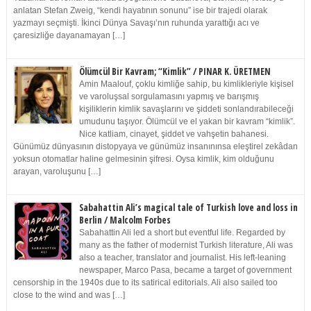
anlatan Stefan Zweig, “kendi hayatının sonunu” ise bir trajedi olarak
yazmayı seçmişti. İkinci Dünya Savaşı’nın ruhunda yarattığı acı ve
çaresizliğe dayanamayan […]
Ölümcül Bir Kavram; “Kimlik” / PINAR K. ÜRETMEN
Amin Maalouf, çoklu kimliğe sahip, bu kimlikleriyle kişisel
ve varoluşsal sorgulamasını yapmış ve barışmış
kişiliklerin kimlik savaşlarını ve şiddeti sonlandırabileceği
umudunu taşıyor. Ölümcül ve el yakan bir kavram “kimlik”.
Nice katliam, cinayet, şiddet ve vahşetin bahanesi.
Günümüz dünyasının distopyaya ve günümüz insanınınsa eleştirel zekâdan
yoksun otomatlar haline gelmesinin şifresi. Oysa kimlik, kim olduğunu
arayan, varoluşunu […]
Sabahattin Ali’s magical tale of Turkish love and loss in
Berlin / Malcolm Forbes
Sabahattin Ali led a short but eventful life. Regarded by
many as the father of modernist Turkish literature, Ali was
also a teacher, translator and journalist. His left-leaning
newspaper, Marco Pasa, became a target of government
censorship in the 1940s due to its satirical editorials. Ali also sailed too
close to the wind and was […]