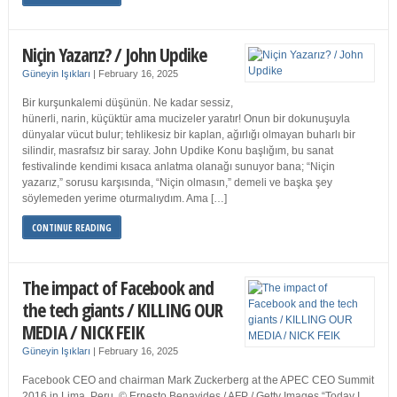
Niçin Yazarız? / John Updike
Güneyin Işıkları
|
February 16, 2025
Bir kurşunkalemi düşünün. Ne kadar sessiz,
hünerli, narin, küçüktür ama mucizeler yaratır! Onun bir dokunuşuyla
dünyalar vücut bulur; tehlikesiz bir kaplan, ağırlığı olmayan buharlı bir
silindir, masrafsız bir saray. John Updike Konu başlığım, bu sanat
festivalinde kendimi kısaca anlatma olanağı sunuyor bana; “Niçin
yazarız,” sorusu karşısında, “Niçin olmasın,” demeli ve başka şey
söylemeden yerime oturmalıydım. Ama […]
CONTINUE READING
The impact of Facebook and
the tech giants / KILLING OUR
MEDIA / NICK FEIK
Güneyin Işıkları
|
February 16, 2025
Facebook CEO and chairman Mark Zuckerberg at the APEC CEO Summit
2016 in Lima, Peru. © Ernesto Benavides / AFP / Getty Images “Today I