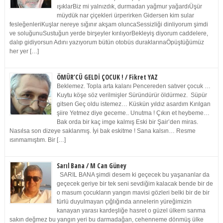
ışıklarBiz mi yalnızdık, durmadan yağmur yağardıÜşür
müydük nar çiçekleri ürperirken Gidersen kim sular
fesleğenleriKuşlar nereye sığınır akşam oluncaSessizliği dinliyorum şimdi
ve soluğunuSustuğun yerde birşeyler kırılıyorBekleyiş diyorum caddelere,
dalıp gidiyorsun Adını yazıyorum bütün otobüs duraklarınaÖpüştüğümüz
her yer […]
ÖMÜR’CÜ GELDİ ÇOCUK ! / Fikret YAZ
Beklemez. Topla arta kalanı Pencereden satıver çocuk …
Kuytu köşe söz verilmişler Süründürür öldürmez. Süpür
gitsen Geç oldu istemez… Küskün yıldız asardım Kırılgan
şiire Yetmez diye geceme.. Unutma ! Çıkın et heybeme…
Bak orda bir kaç imge kalmış Eski bir Şair’den miras.
Nasılsa son dizeye saklanmış. İyi bak eskitme ! Sana kalsın… Resme
ısınmamıştım. Bir […]
Sarıl Bana / M Can Güney
SARIL BANA şimdi desem ki geçecek bu yaşananlar da
geçecek geriye bir tek seni sevdiğim kalacak bende bir de
o masum çocukların yangın mavisi gözleri belki bir de bir
türlü duyulmayan çığlığında annelerin yüreğimizin
kanayan yarası kardeşliğe hasret o güzel ülkem sanma
sakın değmez bu yangın yeri bu darmadağan, cehenneme dönmüş ülke