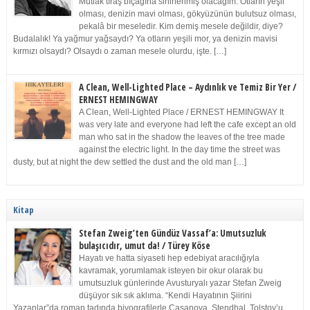
Mutlak tıraş bıçağına sinirlenmiş olacağım. Otların yeşil
olması, denizin mavi olması, gökyüzünün bulutsuz olması,
pekalâ bir meseledir. Kim demiş mesele değildir, diye?
Budalalık! Ya yağmur yağsaydı? Ya otların yeşili mor, ya denizin mavisi
kırmızı olsaydı? Olsaydı o zaman mesele olurdu, işte. […]
A Clean, Well-Lighted Place – Aydınlık ve Temiz Bir Yer /
ERNEST HEMINGWAY
A Clean, Well-Lighted Place / ERNEST HEMINGWAY It
was very late and everyone had left the cafe except an old
man who sat in the shadow the leaves of the tree made
against the electric light. In the day time the street was
dusty, but at night the dew settled the dust and the old man […]
Kitap
Stefan Zweig’ten Gündüz Vassaf’a: Umutsuzluk
bulaşıcıdır, umut da! / Türey Köse
Hayatı ve hatta siyaseti hep edebiyat aracılığıyla
kavramak, yorumlamak isteyen bir okur olarak bu
umutsuzluk günlerinde Avusturyalı yazar Stefan Zweig
düşüyor sık sık aklıma. “Kendi Hayatının Şiirini
Yazanlar”da roman tadında biyografilerle Casanova, Stendhal, Tolstoy’u