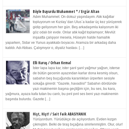
Böyle Buyurdu Muhammet * / Ergür Altan
Adım Muhammet. On dokuz yaşındayım. Atık kağıtlar
topluyorum ve Kızılay`dan Ulus`a kadar üç kez yürüyerek
gidip geliyorum her gün. Beş arkadaşımla kalıyorum iki
göz odalı bir evde. Onlar atık kağıt toplamıyor; Mevlüt
inşaatta çalışıyor mesela, Hüseyin halde hamallık
yaparken, Sidar ve Yunus ayakkabı boyacısı. Aramıza bir arkadaş daha
katıldı. Adı Abbas. Çalışmıyor o, diyaliz hastası. […]
Elli Kuruş / Orhan Kemal
İster lapa lapa kar, ister şarıl şarıl yağmur yağsın, isterse
de bütün gecenin ayazından karlar dona kesmiş olsun,
sabahın beş buçuğunda karanlıkları ürperten sesiyle
sokağa girerdi: “Gazete, havadiis!” Sabahın dördünde
yazı makinemin başına geçtiğim için, bu ses, bu kara,
yağmura, ayaza kafa tutan bu canlı, bu pırıl pırıl ses beni yazı makinemin
başında bulurdu. Gazete […]
Hişt, Hişt! / Sait Faik ABASIYANIK
Yürüyordum. Yürüdükçe de açılıyordum. Evden kızgın
çıkmıştım. Belki de tıraş bıçağına sinirlenmiştim. Olur, olur!