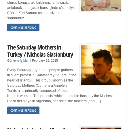
oturup konuşarak, birbirimizi anlayarak,
anlatarak, anlaşarak barış içinde çözmeliyiz.
Çünkü Kürt Sorunu aslında sizin de
sorununuz.
CONTINUE READING
The Saturday Mothers in
Turkey / Nicholas Glastonbury
Güneyin Işıkları
|
February 16, 2025
Every Saturday, a group of people gathers
in silent protest in Galatasaray Square in the
heart of Istanbul. This group, known as the
Saturday Mothers (Cumartesi Anneleri in
Turkish), is primarily composed of older
Kurdish women. The protests, which resemble those by the Madres del
Plaza del Mayo in Argentina, consist of the mothers (and […]
CONTINUE READING