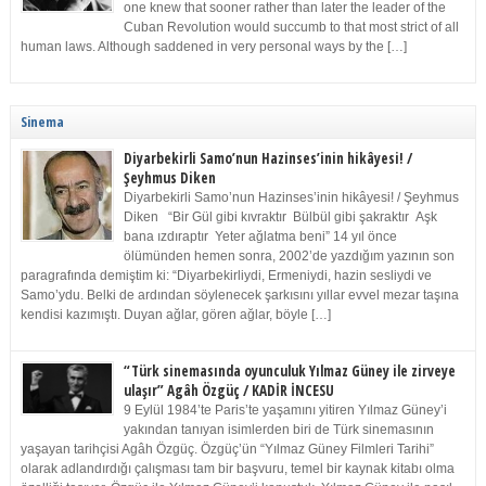
one knew that sooner rather than later the leader of the
Cuban Revolution would succumb to that most strict of all
human laws. Although saddened in very personal ways by the […]
Sinema
Diyarbekirli Samo’nun Hazinses’inin hikâyesi! /
Şeyhmus Diken
Diyarbekirli Samo’nun Hazinses’inin hikâyesi! / Şeyhmus
Diken “Bir Gül gibi kıvraktır Bülbül gibi şakraktır Aşk
bana ızdıraptır Yeter ağlatma beni” 14 yıl önce
ölümünden hemen sonra, 2002’de yazdığım yazının son
paragrafında demiştim ki: “Diyarbekirliydi, Ermeniydi, hazin sesliydi ve
Samo’ydu. Belki de ardından söylenecek şarkısını yıllar evvel mezar taşına
kendisi kazımıştı. Duyan ağlar, gören ağlar, böyle […]
“Türk sinemasında oyunculuk Yılmaz Güney ile zirveye
ulaşır” Agâh Özgüç / KADİR İNCESU
9 Eylül 1984’te Paris’te yaşamını yitiren Yılmaz Güney’i
yakından tanıyan isimlerden biri de Türk sinemasının
yaşayan tarihçisi Agâh Özgüç. Özgüç’ün “Yılmaz Güney Filmleri Tarihi”
olarak adlandırdığı çalışması tam bir başvuru, temel bir kaynak kitabı olma