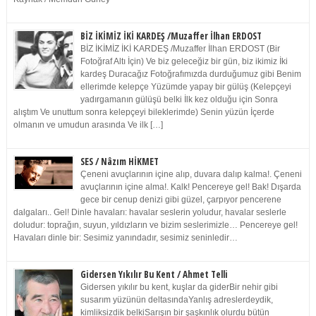
BİZ İKİMİZ İKİ KARDEŞ /Muzaffer İlhan ERDOST
BİZ İKİMİZ İKİ KARDEŞ /Muzaffer İlhan ERDOST (Bir
Fotoğraf Altı İçin) Ve biz geleceğiz bir gün, biz ikimiz İki
kardeş Duracağız Fotoğrafımızda durduğumuz gibi Benim
ellerimde kelepçe Yüzümde yapay bir gülüş (Kelepçeyi
yadırgamanın gülüşü belki İlk kez olduğu için Sonra
alıştım Ve unuttum sonra kelepçeyi bileklerimde) Senin yüzün İçerde
olmanın ve umudun arasında Ve ilk […]
SES / Nâzım HİKMET
Çeneni avuçlarının içine alıp, duvara dalıp kalma!. Çeneni
avuçlarının içine alma!. Kalk! Pencereye gel! Bak! Dışarda
gece bir cenup denizi gibi güzel, çarpıyor pencerene
dalgaları.. Gel! Dinle havaları: havalar seslerin yoludur, havalar seslerle
doludur: toprağın, suyun, yıldızların ve bizim seslerimizle… Pencereye gel!
Havaları dinle bir: Sesimiz yanındadır, sesimiz seninledir…
Gidersen Yıkılır Bu Kent / Ahmet Telli
Gidersen yıkılır bu kent, kuşlar da giderBir nehir gibi
susarım yüzünün deltasındaYanlış adreslerdeydik,
kimliksizdik belkiSarışın bir şaşkınlık olurdu bütün