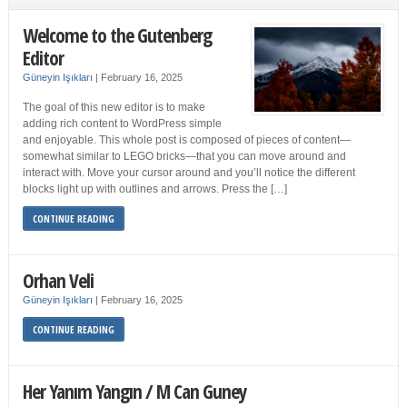
Welcome to the Gutenberg
Editor
Güneyin Işıkları
|
February 16, 2025
The goal of this new editor is to make
adding rich content to WordPress simple
and enjoyable. This whole post is composed of pieces of content—
somewhat similar to LEGO bricks—that you can move around and
interact with. Move your cursor around and you’ll notice the different
blocks light up with outlines and arrows. Press the […]
CONTINUE READING
Orhan Veli
Güneyin Işıkları
|
February 16, 2025
CONTINUE READING
Her Yanım Yangın / M Can Guney