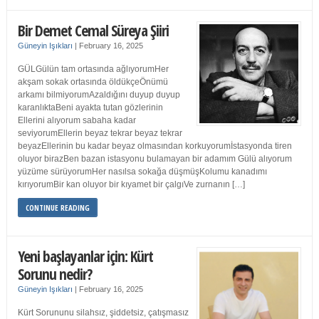
Bir Demet Cemal Süreya Şiiri
Güneyin Işıkları
|
February 16, 2025
GÜLGülün tam ortasında ağlıyorumHer
akşam sokak ortasında öldükçeÖnümü
arkamı bilmiyorumAzaldığını duyup duyup
karanlıktaBeni ayakta tutan gözlerinin
Ellerini alıyorum sabaha kadar
seviyorumEllerin beyaz tekrar beyaz tekrar
beyazEllerinin bu kadar beyaz olmasından korkuyorumİstasyonda tiren
oluyor birazBen bazan istasyonu bulamayan bir adamım Gülü alıyorum
yüzüme sürüyorumHer nasılsa sokağa düşmüşKolumu kanadımı
kırıyorumBir kan oluyor bir kıyamet bir çalgıVe zurnanın […]
CONTINUE READING
Yeni başlayanlar için: Kürt
Sorunu nedir?
Güneyin Işıkları
|
February 16, 2025
Kürt Sorununu silahsız, şiddetsiz, çatışmasız