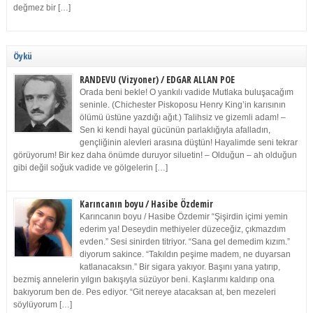
değmez bir […]
Öykü
RANDEVU (Vizyoner) / EDGAR ALLAN POE
Orada beni bekle! O yankılı vadide Mutlaka buluşacağım
seninle. (Chichester Piskoposu Henry King’in karısının
ölümü üstüne yazdığı ağıt.) Talihsiz ve gizemli adam! –
Sen ki kendi hayal gücünün parlaklığıyla afalladın,
gençliğinin alevleri arasına düştün! Hayalimde seni tekrar
görüyorum! Bir kez daha önümde duruyor siluetin! – Olduğun – ah olduğun
gibi değil soğuk vadide ve gölgelerin […]
Karıncanın boyu / Hasibe Özdemir
Karıncanın boyu / Hasibe Özdemir “Şişirdin içimi yemin
ederim ya! Deseydin methiyeler düzeceğiz, çıkmazdım
evden.” Sesi sinirden titriyor. “Sana gel demedim kızım.”
diyorum sakince. “Takıldın peşime madem, ne duyarsan
katlanacaksın.” Bir sigara yakıyor. Başını yana yatırıp,
bezmiş annelerin yılgın bakışıyla süzüyor beni. Kaşlarımı kaldırıp ona
bakıyorum ben de. Pes ediyor. “Git nereye atacaksan at, ben mezeleri
söylüyorum […]