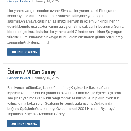
Güneyin Işıkları
|
February 16, 2025
Her yanım yangın İnceden uzanır Sivas’aHer yanım sanki Bir uçurum
kenarıÖylece durur Kımıldamaz sanırsın DünyaNe yapacağını
şaşırmışAnlamaya çalışır anlaşılmazı Her yanım özlem Birikir bir nehrin
getirdiklerinde usulcaHer yanım gülüşleri Sımsıcak sarılır boynuma Sonra
birden düşer kara bulutlarHer yanım sanki Öfkeden sırılsıklam Şu yorgun
yürekte Durdurulamaz bir kavga Kurtul elem ellerinden gülüm Artık uğraş
zamanıdırArtık denizin […]
CONTINUE READING
Özlem / M Can Guney
Güneyin Işıkları
|
February 16, 2025
Bilmiyorum gülümKaç kez doğdu güneşKaç kez kızıllaştı dağların
tepeleriÖzledim seni Bir yanımda okyanusDuramaz işte öylece kıyılarda
sevişirBir yanımdaYanık kül rengi toprak sessizliğiSalınıp dururSokulur
yalnızlığıma kokun olur Gözlerim bir buruk gülümsemeDudağımda
buğusu öpüşlerinGeceler boyuÖzledim seni 2004 Haziran Sydney /
Toplumsal Kaynak / Memduh Güney
CONTINUE READING