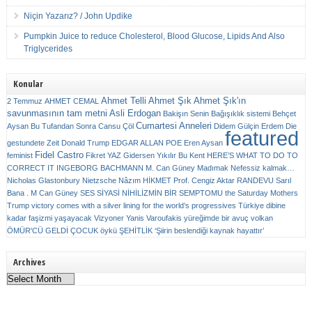
Niçin Yazarız? / John Updike
Pumpkin Juice to reduce Cholesterol, Blood Glucose, Lipids And Also
Triglycerides
Konular
Ahmet Telli
Ahmet Şık
Ahmet Şık'ın
2 Temmuz
AHMET CEMAL
savunmasının tam metni
Asli Erdogan
Bakişın Senin
Bağışıklık sistemi
Behçet
Cumartesi Anneleri
Aysan
Bu Tufandan Sonra
Cansu Çöl
Didem Gülçin Erdem
Die
featured
gestundete Zeit
Donald Trump
EDGAR ALLAN POE
Eren Aysan
Fidel Castro
feminist
Fikret YAZ
Gidersen Yıkılır Bu Kent
HERE’S WHAT TO DO TO
CORRECT IT
INGEBORG BACHMANN
M. Can Güney
Madımak
Nefessiz kalmak…
Nicholas Glastonbury
Nietzsche
Nâzım HİKMET
Prof. Cengiz Aktar
RANDEVU
Sarıl
Bana . M Can Güney
SES
SİYASİ NİHİLİZMİN BİR SEMPTOMU
the Saturday Mothers
Trump victory comes with a silver lining for the world’s progressives
Türkiye dibine
kadar faşizmi yaşayacak
Vizyoner
Yanis Varoufakis
yüreğimde bir avuç volkan
ÖMÜR'CÜ GELDİ ÇOCUK
öykü
ŞEHİTLİK
‘Şiirin beslendiği kaynak hayattır’
Archives
Archives