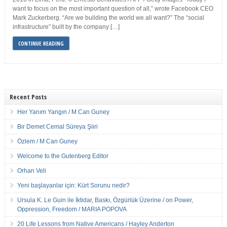
want to focus on the most important question of all,” wrote Facebook CEO
Mark Zuckerberg. “Are we building the world we all want?” The “social
infrastructure” built by the company […]
CONTINUE READING
Recent Posts
Her Yanım Yangın / M Can Guney
Bir Demet Cemal Süreya Şiiri
Özlem / M Can Guney
Welcome to the Gutenberg Editor
Orhan Veli
Yeni başlayanlar için: Kürt Sorunu nedir?
Ursula K. Le Guin ile İktidar, Baskı, Özgürlük Üzerine / on Power,
Oppression, Freedom / MARIA POPOVA
20 Life Lessons from Native Americans / Hayley Anderton