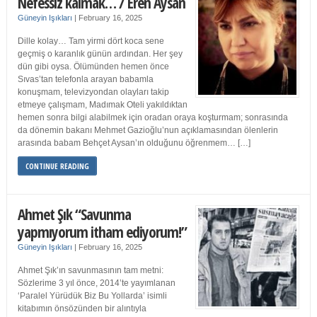
Nefessiz kalmak… / Eren Aysan
Güneyin Işıkları
|
February 16, 2025
Dille kolay… Tam yirmi dört koca sene
geçmiş o karanlık günün ardından. Her şey
dün gibi oysa. Ölümünden hemen önce
Sıvas’tan telefonla arayan babamla
konuşmam, televizyondan olayları takip
etmeye çalışmam, Madımak Oteli yakıldıktan
hemen sonra bilgi alabilmek için oradan oraya koşturmam; sonrasında
da dönemin bakanı Mehmet Gazioğlu’nun açıklamasından ölenlerin
arasında babam Behçet Aysan’ın olduğunu öğrenmem… […]
CONTINUE READING
Ahmet Şık “Savunma
yapmıyorum itham ediyorum!”
Güneyin Işıkları
|
February 16, 2025
Ahmet Şık’ın savunmasının tam metni:
Sözlerime 3 yıl önce, 2014’te yayımlanan
‘Paralel Yürüdük Biz Bu Yollarda’ isimli
kitabımın önsözünden bir alıntıyla