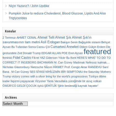
Niçin Yazarız? / John Updike
Pumpkin Juice to reduce Cholesterol, Blood Glucose, Lipids And Also
Triglycerides
Konular
Ahmet Telli
Ahmet Şık
Ahmet Şık'ın
2 Temmuz
AHMET CEMAL
savunmasının tam metni
Asli Erdogan
Bakişın Senin
Bağışıklık sistemi
Behçet
Cumartesi Anneleri
Aysan
Bu Tufandan Sonra
Cansu Çöl
Didem Gülçin Erdem
Die
featured
gestundete Zeit
Donald Trump
EDGAR ALLAN POE
Eren Aysan
Fidel Castro
feminist
Fikret YAZ
Gidersen Yıkılır Bu Kent
HERE’S WHAT TO DO TO
CORRECT IT
INGEBORG BACHMANN
M. Can Güney
Madımak
Nefessiz kalmak…
Nicholas Glastonbury
Nietzsche
Nâzım HİKMET
Prof. Cengiz Aktar
RANDEVU
Sarıl
Bana . M Can Güney
SES
SİYASİ NİHİLİZMİN BİR SEMPTOMU
the Saturday Mothers
Trump victory comes with a silver lining for the world’s progressives
Türkiye dibine
kadar faşizmi yaşayacak
Vizyoner
Yanis Varoufakis
yüreğimde bir avuç volkan
ÖMÜR'CÜ GELDİ ÇOCUK
öykü
ŞEHİTLİK
‘Şiirin beslendiği kaynak hayattır’
Archives
Archives