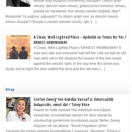
Mutlak tıraş bıçağına sinirlenmiş olacağım. Otların yeşil
olması, denizin mavi olması, gökyüzünün bulutsuz olması,
pekalâ bir meseledir. Kim demiş mesele değildir, diye?
Budalalık! Ya yağmur yağsaydı? Ya otların yeşili mor, ya denizin mavisi
kırmızı olsaydı? Olsaydı o zaman mesele olurdu, işte. […]
A Clean, Well-Lighted Place – Aydınlık ve Temiz Bir Yer /
ERNEST HEMINGWAY
A Clean, Well-Lighted Place / ERNEST HEMINGWAY It
was very late and everyone had left the cafe except an old
man who sat in the shadow the leaves of the tree made
against the electric light. In the day time the street was
dusty, but at night the dew settled the dust and the old man […]
Kitap
Stefan Zweig’ten Gündüz Vassaf’a: Umutsuzluk
bulaşıcıdır, umut da! / Türey Köse
Hayatı ve hatta siyaseti hep edebiyat aracılığıyla
kavramak, yorumlamak isteyen bir okur olarak bu
umutsuzluk günlerinde Avusturyalı yazar Stefan Zweig
düşüyor sık sık aklıma. “Kendi Hayatının Şiirini
Yazanlar”da roman tadında biyografilerle Casanova, Stendhal, Tolstoy’u