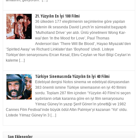
anlatırım, geliyorum.” […]
21. Yüzyılın En İyi 100 Filmi
36 ülkeden 177 eleştirmenin seçimlerine göre yapılan
listenin ilk sırasında David Lynch’in sürrealist başyapıtı
‘Mulholland Drive’ yer aldı. Ünlü yönetmeni Wong Kar-
wai’den ‘In the Mood for Love’, Paul Thomas
Anderson’dan ‘There Will Be Blood’, Hayao Miyazaki’den
‘Spirited Away’ ve Richard Linklater’dan ‘Boyhood’ izledi. Listeye
Türkiye’den senaryosunu Ercan Kesal, Ebru Ceylan ve Nuri Bilgi Ceylan’ın
kaleme […]
Türkiye Sinemasında Yüzyılın En İyi 40 Filmi
Edebiyat dergisi Notos sinema ve edebiyat dünyasından
383 önemli ismine Türkiye sinemasının en iyi 40 filmini
sordu. Toplam 287 film içinden ‘Yüzyılın 40 Filmi’ni seçen
aydınların ortak kararına göre en iyi film senaryosunu
Yılmaz Güney’in yazıp Şerif Gören’in yönettiği ve 1982
Cannes Film Festival’inde büyük ödül Altın Palmiye’yi kazanan ‘Yol’ oldu.
Listede Yılmaz Güney’in 3 […]
Son Eklenenler