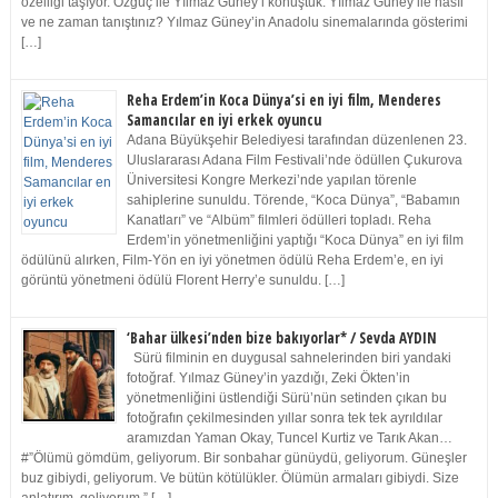
özelliği taşıyor. Özgüç ile Yılmaz Güney’i konuştuk. Yılmaz Güney ile nasıl
ve ne zaman tanıştınız? Yılmaz Güney’in Anadolu sinemalarında gösterimi
[…]
Reha Erdem’in Koca Dünya’si en iyi film, Menderes
Samancılar en iyi erkek oyuncu
Adana Büyükşehir Belediyesi tarafından düzenlenen 23.
Uluslararası Adana Film Festivali’nde ödüllen Çukurova
Üniversitesi Kongre Merkezi’nde yapılan törenle
sahiplerine sunuldu. Törende, “Koca Dünya”, “Babamın
Kanatları” ve “Albüm” filmleri ödülleri topladı. Reha
Erdem’in yönetmenliğini yaptığı “Koca Dünya” en iyi film
ödülünü alırken, Film-Yön en iyi yönetmen ödülü Reha Erdem’e, en iyi
görüntü yönetmeni ödülü Florent Herry’e sunuldu. […]
‘Bahar ülkesi’nden bize bakıyorlar* / Sevda AYDIN
Sürü filminin en duygusal sahnelerinden biri yandaki
fotoğraf. Yılmaz Güney’in yazdığı, Zeki Ökten’in
yönetmenliğini üstlendiği Sürü’nün setinden çıkan bu
fotoğrafın çekilmesinden yıllar sonra tek tek ayrıldılar
aramızdan Yaman Okay, Tuncel Kurtiz ve Tarık Akan…
#”Ölümü gömdüm, geliyorum. Bir sonbahar günüydü, geliyorum. Güneşler
buz gibiydi, geliyorum. Ve bütün kötülükler. Ölümün armaları gibiydi. Size