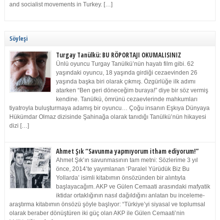
and socialist movements in Turkey. […]
Söyleşi
Turgay Tanülkü: BU RÖPORTAJI OKUMALISINIZ
Ünlü oyuncu Turgay Tanülkü’nün hayatı film gibi. 62
yaşındaki oyuncu, 18 yaşında girdiği cezaevinden 26
yaşında başka biri olarak çıkmış. Özgürlüğe ilk adımı
atarken “Ben geri döneceğim buraya!” diye bir söz vermiş
kendine. Tanülkü, ömrünü cezaevlerinde mahkumları
tiyatroyla buluşturmaya adamış bir oyuncu… Çoğu insanın Eşkıya Dünyaya
Hükümdar Olmaz dizisinde Şahinağa olarak tanıdığı Tanülkü’nün hikayesi
dizi […]
Ahmet Şık “Savunma yapmıyorum itham ediyorum!”
Ahmet Şık’ın savunmasının tam metni: Sözlerime 3 yıl
önce, 2014’te yayımlanan ‘Paralel Yürüdük Biz Bu
Yollarda’ isimli kitabımın önsözünden bir alıntıyla
başlayacağım. AKP ve Gülen Cemaati arasındaki mafyatik
iktidar ortaklığının nasıl dağıldığını anlatan bu inceleme-
araştırma kitabımın önsözü şöyle başlıyor: “Türkiye’yi siyasal ve toplumsal
olarak beraber dönüştüren iki güç olan AKP ile Gülen Cemaati’nin