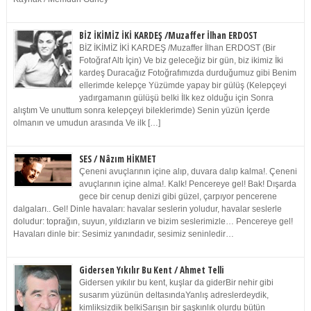
BİZ İKİMİZ İKİ KARDEŞ /Muzaffer İlhan ERDOST
BİZ İKİMİZ İKİ KARDEŞ /Muzaffer İlhan ERDOST (Bir
Fotoğraf Altı İçin) Ve biz geleceğiz bir gün, biz ikimiz İki
kardeş Duracağız Fotoğrafımızda durduğumuz gibi Benim
ellerimde kelepçe Yüzümde yapay bir gülüş (Kelepçeyi
yadırgamanın gülüşü belki İlk kez olduğu için Sonra
alıştım Ve unuttum sonra kelepçeyi bileklerimde) Senin yüzün İçerde
olmanın ve umudun arasında Ve ilk […]
SES / Nâzım HİKMET
Çeneni avuçlarının içine alıp, duvara dalıp kalma!. Çeneni
avuçlarının içine alma!. Kalk! Pencereye gel! Bak! Dışarda
gece bir cenup denizi gibi güzel, çarpıyor pencerene
dalgaları.. Gel! Dinle havaları: havalar seslerin yoludur, havalar seslerle
doludur: toprağın, suyun, yıldızların ve bizim seslerimizle… Pencereye gel!
Havaları dinle bir: Sesimiz yanındadır, sesimiz seninledir…
Gidersen Yıkılır Bu Kent / Ahmet Telli
Gidersen yıkılır bu kent, kuşlar da giderBir nehir gibi
susarım yüzünün deltasındaYanlış adreslerdeydik,
kimliksizdik belkiSarışın bir şaşkınlık olurdu bütün