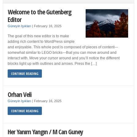
Welcome to the Gutenberg
Editor
Güneyin Işıkları
|
February 16, 2025
The goal of this new editor is to make
adding rich content to WordPress simple
and enjoyable. This whole post is composed of pieces of content—
somewhat similar to LEGO bricks—that you can move around and
interact with. Move your cursor around and you’ll notice the different
blocks light up with outlines and arrows. Press the […]
CONTINUE READING
Orhan Veli
Güneyin Işıkları
|
February 16, 2025
CONTINUE READING
Her Yanım Yangın / M Can Guney