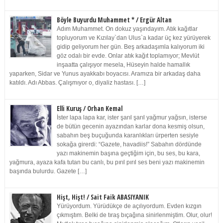
Böyle Buyurdu Muhammet * / Ergür Altan
Adım Muhammet. On dokuz yaşındayım. Atık kağıtlar
topluyorum ve Kızılay`dan Ulus`a kadar üç kez yürüyerek
gidip geliyorum her gün. Beş arkadaşımla kalıyorum iki
göz odalı bir evde. Onlar atık kağıt toplamıyor; Mevlüt
inşaatta çalışıyor mesela, Hüseyin halde hamallık
yaparken, Sidar ve Yunus ayakkabı boyacısı. Aramıza bir arkadaş daha
katıldı. Adı Abbas. Çalışmıyor o, diyaliz hastası. […]
Elli Kuruş / Orhan Kemal
İster lapa lapa kar, ister şarıl şarıl yağmur yağsın, isterse
de bütün gecenin ayazından karlar dona kesmiş olsun,
sabahın beş buçuğunda karanlıkları ürperten sesiyle
sokağa girerdi: “Gazete, havadiis!” Sabahın dördünde
yazı makinemin başına geçtiğim için, bu ses, bu kara,
yağmura, ayaza kafa tutan bu canlı, bu pırıl pırıl ses beni yazı makinemin
başında bulurdu. Gazete […]
Hişt, Hişt! / Sait Faik ABASIYANIK
Yürüyordum. Yürüdükçe de açılıyordum. Evden kızgın
çıkmıştım. Belki de tıraş bıçağına sinirlenmiştim. Olur, olur!