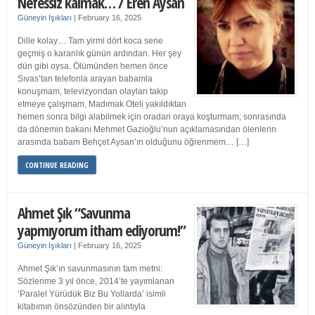
Nefessiz kalmak… / Eren Aysan
Güneyin Işıkları
|
February 16, 2025
Dille kolay… Tam yirmi dört koca sene
geçmiş o karanlık günün ardından. Her şey
dün gibi oysa. Ölümünden hemen önce
Sıvas’tan telefonla arayan babamla
konuşmam, televizyondan olayları takip
etmeye çalışmam, Madımak Oteli yakıldıktan
hemen sonra bilgi alabilmek için oradan oraya koşturmam; sonrasında
da dönemin bakanı Mehmet Gazioğlu’nun açıklamasından ölenlerin
arasında babam Behçet Aysan’ın olduğunu öğrenmem… […]
CONTINUE READING
Ahmet Şık “Savunma
yapmıyorum itham ediyorum!”
Güneyin Işıkları
|
February 16, 2025
Ahmet Şık’ın savunmasının tam metni:
Sözlerime 3 yıl önce, 2014’te yayımlanan
‘Paralel Yürüdük Biz Bu Yollarda’ isimli
kitabımın önsözünden bir alıntıyla