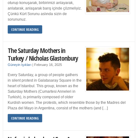
oturup konuşarak, birbirimizi anlayarak,
anlatarak, anlaşarak barış içinde çözmeliyiz.
Çünkü Kürt Sorunu aslında sizin de
sorununuz.
CONTINUE READING
The Saturday Mothers in
Turkey / Nicholas Glastonbury
Güneyin Işıkları
|
February 16, 2025
Every Saturday, a group of people gathers
in silent protest in Galatasaray Square in the
heart of Istanbul. This group, known as the
Saturday Mothers (Cumartesi Anneleri in
Turkish), is primarily composed of older
Kurdish women. The protests, which resemble those by the Madres del
Plaza del Mayo in Argentina, consist of the mothers (and […]
CONTINUE READING