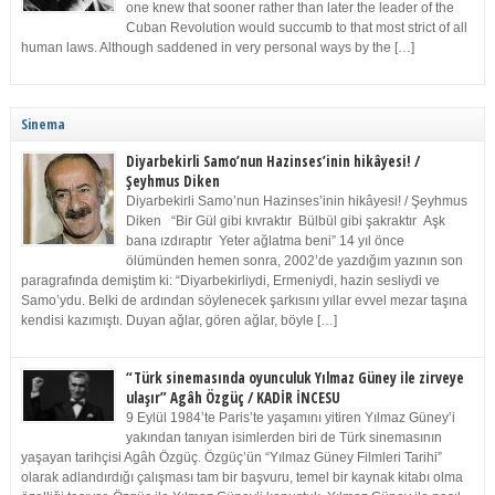
one knew that sooner rather than later the leader of the
Cuban Revolution would succumb to that most strict of all
human laws. Although saddened in very personal ways by the […]
Sinema
Diyarbekirli Samo’nun Hazinses’inin hikâyesi! /
Şeyhmus Diken
Diyarbekirli Samo’nun Hazinses’inin hikâyesi! / Şeyhmus
Diken “Bir Gül gibi kıvraktır Bülbül gibi şakraktır Aşk
bana ızdıraptır Yeter ağlatma beni” 14 yıl önce
ölümünden hemen sonra, 2002’de yazdığım yazının son
paragrafında demiştim ki: “Diyarbekirliydi, Ermeniydi, hazin sesliydi ve
Samo’ydu. Belki de ardından söylenecek şarkısını yıllar evvel mezar taşına
kendisi kazımıştı. Duyan ağlar, gören ağlar, böyle […]
“Türk sinemasında oyunculuk Yılmaz Güney ile zirveye
ulaşır” Agâh Özgüç / KADİR İNCESU
9 Eylül 1984’te Paris’te yaşamını yitiren Yılmaz Güney’i
yakından tanıyan isimlerden biri de Türk sinemasının
yaşayan tarihçisi Agâh Özgüç. Özgüç’ün “Yılmaz Güney Filmleri Tarihi”
olarak adlandırdığı çalışması tam bir başvuru, temel bir kaynak kitabı olma