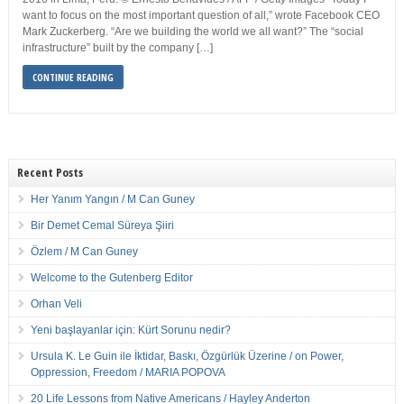
want to focus on the most important question of all,” wrote Facebook CEO
Mark Zuckerberg. “Are we building the world we all want?” The “social
infrastructure” built by the company […]
CONTINUE READING
Recent Posts
Her Yanım Yangın / M Can Guney
Bir Demet Cemal Süreya Şiiri
Özlem / M Can Guney
Welcome to the Gutenberg Editor
Orhan Veli
Yeni başlayanlar için: Kürt Sorunu nedir?
Ursula K. Le Guin ile İktidar, Baskı, Özgürlük Üzerine / on Power,
Oppression, Freedom / MARIA POPOVA
20 Life Lessons from Native Americans / Hayley Anderton