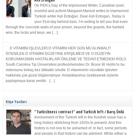
Asli Erdoğan
On PEN’s Day of the Imprisoned Writer, Canadian poet,
novelist and activist Margaret Atwood writes to imprisoned
Turkish writer Asli Erdoğan. Dear Asli Erdogan, Today is
your 91st day behind bars. I’m writing to tell you that even
through the concrete walls of your prison, beyond the guards, the barbed
wire, the locks and keys, we […]
D VİTAMİNİ İŞLEVLERİ D VİTAMİNİ HER GÜN MÜ ALINMALI?
İSTENİLEN D VİTAMİNİ DÜZEYİNE ERİŞİLMESİ VE O DÜZEYİN
KORUNMASININ HASTALIKLARI ÖNLEME VE TEDAVİ ETMEDEKİ ROLÜ
South Carolina Tıp Üniversitesi profesörlerinden Dr. Bruce W. Hollis’in bu
videosunu birkaç kez dikkatle izledik. D vitamininin vücuttaki işlevleri
hakkında çok güzel bilgilendiriyor. Anladıklarımızı özetleyerek sizlerle
paylaşmaya karar verdik. […]
Köşe Yazıları
“Turkishness contract” and Turkish left / Barış Ünlü
Involvement of the Turkish left in the Kurdish issue has a
long history stretching from 1920s to present. And this
history is not one to be ashamed of. In fact, some periods
and people in that history can be admired. While either a