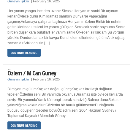
Güneyin Işıkları
|
February 16, 2025
Her yanım yangın İnceden uzanır Sivas’aHer yanım sanki Bir uçurum
kenarıÖylece durur Kımıldamaz sanırsın DünyaNe yapacağını
şaşırmışAnlamaya çalışır anlaşılmazı Her yanım özlem Birikir bir nehrin
getirdiklerinde usulcaHer yanım gülüşleri Sımsıcak sarılır boynuma Sonra
birden düşer kara bulutlarHer yanım sanki Öfkeden sırılsıklam Şu yorgun
yürekte Durdurulamaz bir kavga Kurtul elem ellerinden gülüm Artık uğraş
zamanıdırArtık denizin […]
CONTINUE READING
Özlem / M Can Guney
Güneyin Işıkları
|
February 16, 2025
Bilmiyorum gülümKaç kez doğdu güneşKaç kez kızıllaştı dağların
tepeleriÖzledim seni Bir yanımda okyanusDuramaz işte öylece kıyılarda
sevişirBir yanımdaYanık kül rengi toprak sessizliğiSalınıp dururSokulur
yalnızlığıma kokun olur Gözlerim bir buruk gülümsemeDudağımda
buğusu öpüşlerinGeceler boyuÖzledim seni 2004 Haziran Sydney /
Toplumsal Kaynak / Memduh Güney
CONTINUE READING