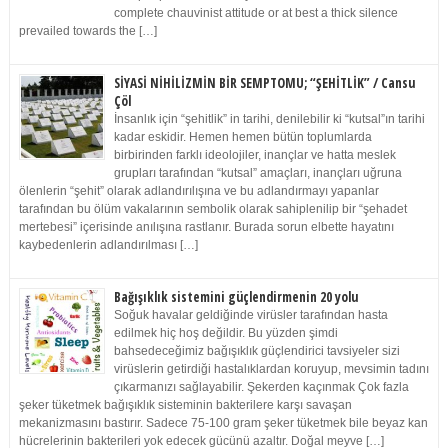
complete chauvinist attitude or at best a thick silence
prevailed towards the […]
SİYASİ NİHİLİZMİN BİR SEMPTOMU; “ŞEHİTLİK” / Cansu
Çöl
İnsanlık için “şehitlik” in tarihi, denilebilir ki “kutsal”ın tarihi
kadar eskidir. Hemen hemen bütün toplumlarda
birbirinden farklı ideolojiler, inançlar ve hatta meslek
grupları tarafından “kutsal” amaçları, inançları uğruna
ölenlerin “şehit” olarak adlandırılışına ve bu adlandırmayı yapanlar
tarafından bu ölüm vakalarının sembolik olarak sahiplenilip bir “şehadet
mertebesi” içerisinde anılışına rastlanır. Burada sorun elbette hayatını
kaybedenlerin adlandırılması […]
Bağışıklık sistemini güçlendirmenin 20 yolu
Soğuk havalar geldiğinde virüsler tarafından hasta
edilmek hiç hoş değildir. Bu yüzden şimdi
bahsedeceğimiz bağışıklık güçlendirici tavsiyeler sizi
virüslerin getirdiği hastalıklardan koruyup, mevsimin tadını
çıkarmanızı sağlayabilir. Şekerden kaçınmak Çok fazla
şeker tüketmek bağışıklık sisteminin bakterilere karşı savaşan
mekanizmasını bastırır. Sadece 75-100 gram şeker tüketmek bile beyaz kan
hücrelerinin bakterileri yok edecek gücünü azaltır. Doğal meyve […]