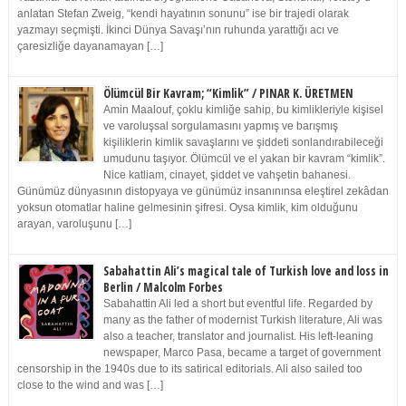
anlatan Stefan Zweig, “kendi hayatının sonunu” ise bir trajedi olarak
yazmayı seçmişti. İkinci Dünya Savaşı’nın ruhunda yarattığı acı ve
çaresizliğe dayanamayan […]
Ölümcül Bir Kavram; “Kimlik” / PINAR K. ÜRETMEN
Amin Maalouf, çoklu kimliğe sahip, bu kimlikleriyle kişisel
ve varoluşsal sorgulamasını yapmış ve barışmış
kişiliklerin kimlik savaşlarını ve şiddeti sonlandırabileceği
umudunu taşıyor. Ölümcül ve el yakan bir kavram “kimlik”.
Nice katliam, cinayet, şiddet ve vahşetin bahanesi.
Günümüz dünyasının distopyaya ve günümüz insanınınsa eleştirel zekâdan
yoksun otomatlar haline gelmesinin şifresi. Oysa kimlik, kim olduğunu
arayan, varoluşunu […]
Sabahattin Ali’s magical tale of Turkish love and loss in
Berlin / Malcolm Forbes
Sabahattin Ali led a short but eventful life. Regarded by
many as the father of modernist Turkish literature, Ali was
also a teacher, translator and journalist. His left-leaning
newspaper, Marco Pasa, became a target of government
censorship in the 1940s due to its satirical editorials. Ali also sailed too
close to the wind and was […]