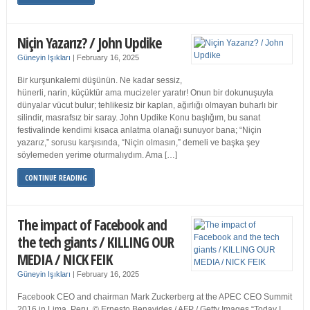
Niçin Yazarız? / John Updike
Güneyin Işıkları
|
February 16, 2025
Bir kurşunkalemi düşünün. Ne kadar sessiz,
hünerli, narin, küçüktür ama mucizeler yaratır! Onun bir dokunuşuyla
dünyalar vücut bulur; tehlikesiz bir kaplan, ağırlığı olmayan buharlı bir
silindir, masrafsız bir saray. John Updike Konu başlığım, bu sanat
festivalinde kendimi kısaca anlatma olanağı sunuyor bana; “Niçin
yazarız,” sorusu karşısında, “Niçin olmasın,” demeli ve başka şey
söylemeden yerime oturmalıydım. Ama […]
CONTINUE READING
The impact of Facebook and
the tech giants / KILLING OUR
MEDIA / NICK FEIK
Güneyin Işıkları
|
February 16, 2025
Facebook CEO and chairman Mark Zuckerberg at the APEC CEO Summit
2016 in Lima, Peru. © Ernesto Benavides / AFP / Getty Images “Today I