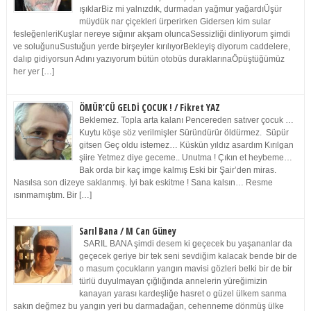
ışıklarBiz mi yalnızdık, durmadan yağmur yağardıÜşür
müydük nar çiçekleri ürperirken Gidersen kim sular
fesleğenleriKuşlar nereye sığınır akşam oluncaSessizliği dinliyorum şimdi
ve soluğunuSustuğun yerde birşeyler kırılıyorBekleyiş diyorum caddelere,
dalıp gidiyorsun Adını yazıyorum bütün otobüs duraklarınaÖpüştüğümüz
her yer […]
ÖMÜR’CÜ GELDİ ÇOCUK ! / Fikret YAZ
Beklemez. Topla arta kalanı Pencereden satıver çocuk …
Kuytu köşe söz verilmişler Süründürür öldürmez. Süpür
gitsen Geç oldu istemez… Küskün yıldız asardım Kırılgan
şiire Yetmez diye geceme.. Unutma ! Çıkın et heybeme…
Bak orda bir kaç imge kalmış Eski bir Şair’den miras.
Nasılsa son dizeye saklanmış. İyi bak eskitme ! Sana kalsın… Resme
ısınmamıştım. Bir […]
Sarıl Bana / M Can Güney
SARIL BANA şimdi desem ki geçecek bu yaşananlar da
geçecek geriye bir tek seni sevdiğim kalacak bende bir de
o masum çocukların yangın mavisi gözleri belki bir de bir
türlü duyulmayan çığlığında annelerin yüreğimizin
kanayan yarası kardeşliğe hasret o güzel ülkem sanma
sakın değmez bu yangın yeri bu darmadağan, cehenneme dönmüş ülke