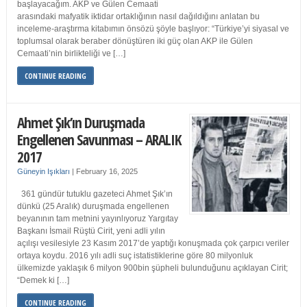
başlayacağım. AKP ve Gülen Cemaati
arasındaki mafyatik iktidar ortaklığının nasıl dağıldığını anlatan bu
inceleme-araştırma kitabımın önsözü şöyle başlıyor: “Türkiye’yi siyasal ve
toplumsal olarak beraber dönüştüren iki güç olan AKP ile Gülen
Cemaati’nin birlikteliği ve […]
CONTINUE READING
Ahmet Şık’ın Duruşmada
Engellenen Savunması – ARALIK
2017
Güneyin Işıkları
|
February 16, 2025
361 gündür tutuklu gazeteci Ahmet Şık’ın
dünkü (25 Aralık) duruşmada engellenen
beyanının tam metnini yayınlıyoruz Yargıtay
Başkanı İsmail Rüştü Cirit, yeni adli yılın
açılışı vesilesiyle 23 Kasım 2017’de yaptığı konuşmada çok çarpıcı veriler
ortaya koydu. 2016 yılı adli suç istatistiklerine göre 80 milyonluk
ülkemizde yaklaşık 6 milyon 900bin şüpheli bulunduğunu açıklayan Cirit;
“Demek ki […]
CONTINUE READING