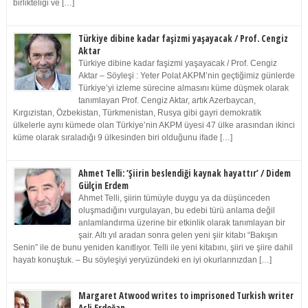
birlikteliği ve […]
Türkiye dibine kadar faşizmi yaşayacak / Prof. Cengiz
Aktar
Türkiye dibine kadar faşizmi yaşayacak / Prof. Cengiz
Aktar – Söyleşi : Yeter Polat AKPM’nin geçtiğimiz günlerde
Türkiye’yi izleme sürecine almasını küme düşmek olarak
tanımlayan Prof. Cengiz Aktar, artık Azerbaycan,
Kırgızistan, Özbekistan, Türkmenistan, Rusya gibi gayri demokratik
ülkelerle aynı kümede olan Türkiye’nin AKPM üyesi 47 ülke arasından ikinci
küme olarak sıraladığı 9 ülkesinden biri olduğunu ifade […]
Ahmet Telli: ‘Şiirin beslendiği kaynak hayattır’ / Didem
Gülçin Erdem
Ahmet Telli, şiirin tümüyle duygu ya da düşünceden
oluşmadığını vurgulayan, bu edebi türü anlama değil
anlamlandırma üzerine bir etkinlik olarak tanımlayan bir
şair. Altı yıl aradan sonra gelen yeni şiir kitabı “Bakışın
Senin” ile de bunu yeniden kanıtlıyor. Telli ile yeni kitabını, şiiri ve şiire dahil
hayatı konuştuk. – Bu söyleşiyi yeryüzündeki en iyi okurlarınızdan […]
Margaret Atwood writes to imprisoned Turkish writer