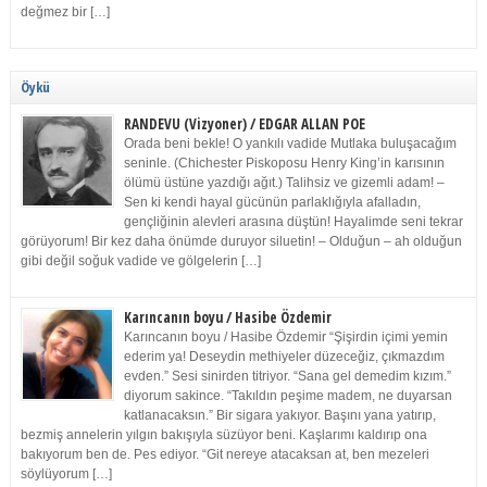
değmez bir […]
Öykü
RANDEVU (Vizyoner) / EDGAR ALLAN POE
Orada beni bekle! O yankılı vadide Mutlaka buluşacağım
seninle. (Chichester Piskoposu Henry King’in karısının
ölümü üstüne yazdığı ağıt.) Talihsiz ve gizemli adam! –
Sen ki kendi hayal gücünün parlaklığıyla afalladın,
gençliğinin alevleri arasına düştün! Hayalimde seni tekrar
görüyorum! Bir kez daha önümde duruyor siluetin! – Olduğun – ah olduğun
gibi değil soğuk vadide ve gölgelerin […]
Karıncanın boyu / Hasibe Özdemir
Karıncanın boyu / Hasibe Özdemir “Şişirdin içimi yemin
ederim ya! Deseydin methiyeler düzeceğiz, çıkmazdım
evden.” Sesi sinirden titriyor. “Sana gel demedim kızım.”
diyorum sakince. “Takıldın peşime madem, ne duyarsan
katlanacaksın.” Bir sigara yakıyor. Başını yana yatırıp,
bezmiş annelerin yılgın bakışıyla süzüyor beni. Kaşlarımı kaldırıp ona
bakıyorum ben de. Pes ediyor. “Git nereye atacaksan at, ben mezeleri
söylüyorum […]