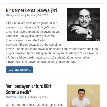
Bir Demet Cemal Süreya Şiiri
Güneyin Işıkları
|
February 16, 2025
GÜLGülün tam ortasında ağlıyorumHer
akşam sokak ortasında öldükçeÖnümü
arkamı bilmiyorumAzaldığını duyup duyup
karanlıktaBeni ayakta tutan gözlerinin
Ellerini alıyorum sabaha kadar
seviyorumEllerin beyaz tekrar beyaz tekrar
beyazEllerinin bu kadar beyaz olmasından korkuyorumİstasyonda tiren
oluyor birazBen bazan istasyonu bulamayan bir adamım Gülü alıyorum
yüzüme sürüyorumHer nasılsa sokağa düşmüşKolumu kanadımı
kırıyorumBir kan oluyor bir kıyamet bir çalgıVe zurnanın […]
CONTINUE READING
Yeni başlayanlar için: Kürt
Sorunu nedir?
Güneyin Işıkları
|
February 16, 2025
Kürt Sorununu silahsız, şiddetsiz, çatışmasız