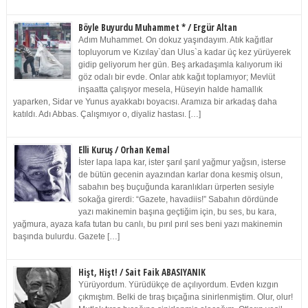
Böyle Buyurdu Muhammet * / Ergür Altan
Adım Muhammet. On dokuz yaşındayım. Atık kağıtlar
topluyorum ve Kızılay`dan Ulus`a kadar üç kez yürüyerek
gidip geliyorum her gün. Beş arkadaşımla kalıyorum iki
göz odalı bir evde. Onlar atık kağıt toplamıyor; Mevlüt
inşaatta çalışıyor mesela, Hüseyin halde hamallık
yaparken, Sidar ve Yunus ayakkabı boyacısı. Aramıza bir arkadaş daha
katıldı. Adı Abbas. Çalışmıyor o, diyaliz hastası. […]
Elli Kuruş / Orhan Kemal
İster lapa lapa kar, ister şarıl şarıl yağmur yağsın, isterse
de bütün gecenin ayazından karlar dona kesmiş olsun,
sabahın beş buçuğunda karanlıkları ürperten sesiyle
sokağa girerdi: “Gazete, havadiis!” Sabahın dördünde
yazı makinemin başına geçtiğim için, bu ses, bu kara,
yağmura, ayaza kafa tutan bu canlı, bu pırıl pırıl ses beni yazı makinemin
başında bulurdu. Gazete […]
Hişt, Hişt! / Sait Faik ABASIYANIK
Yürüyordum. Yürüdükçe de açılıyordum. Evden kızgın
çıkmıştım. Belki de tıraş bıçağına sinirlenmiştim. Olur, olur!