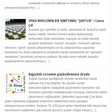
complete chauvinist attitude or at best a thick silence
prevailed towards the […]
SİYASİ NİHİLİZMİN BİR SEMPTOMU; “ŞEHİTLİK” / Cansu
Çöl
İnsanlık için “şehitlik” in tarihi, denilebilir ki “kutsal”ın tarihi
kadar eskidir. Hemen hemen bütün toplumlarda
birbirinden farklı ideolojiler, inançlar ve hatta meslek
grupları tarafından “kutsal” amaçları, inançları uğruna
ölenlerin “şehit” olarak adlandırılışına ve bu adlandırmayı yapanlar
tarafından bu ölüm vakalarının sembolik olarak sahiplenilip bir “şehadet
mertebesi” içerisinde anılışına rastlanır. Burada sorun elbette hayatını
kaybedenlerin adlandırılması […]
Bağışıklık sistemini güçlendirmenin 20 yolu
Soğuk havalar geldiğinde virüsler tarafından hasta
edilmek hiç hoş değildir. Bu yüzden şimdi
bahsedeceğimiz bağışıklık güçlendirici tavsiyeler sizi
virüslerin getirdiği hastalıklardan koruyup, mevsimin tadını
çıkarmanızı sağlayabilir. Şekerden kaçınmak Çok fazla
şeker tüketmek bağışıklık sisteminin bakterilere karşı savaşan
mekanizmasını bastırır. Sadece 75-100 gram şeker tüketmek bile beyaz kan
hücrelerinin bakterileri yok edecek gücünü azaltır. Doğal meyve […]