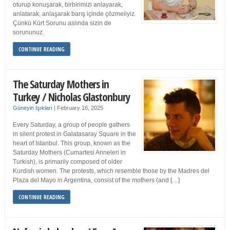
oturup konuşarak, birbirimizi anlayarak,
anlatarak, anlaşarak barış içinde çözmeliyiz.
Çünkü Kürt Sorunu aslında sizin de
sorununuz.
CONTINUE READING
The Saturday Mothers in
Turkey / Nicholas Glastonbury
Güneyin Işıkları
|
February 16, 2025
Every Saturday, a group of people gathers
in silent protest in Galatasaray Square in the
heart of Istanbul. This group, known as the
Saturday Mothers (Cumartesi Anneleri in
Turkish), is primarily composed of older
Kurdish women. The protests, which resemble those by the Madres del
Plaza del Mayo in Argentina, consist of the mothers (and […]
CONTINUE READING