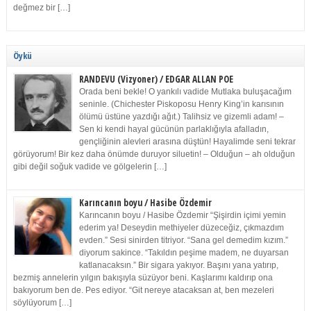
değmez bir […]
Öykü
RANDEVU (Vizyoner) / EDGAR ALLAN POE
Orada beni bekle! O yankılı vadide Mutlaka buluşacağım
seninle. (Chichester Piskoposu Henry King’in karısının
ölümü üstüne yazdığı ağıt.) Talihsiz ve gizemli adam! –
Sen ki kendi hayal gücünün parlaklığıyla afalladın,
gençliğinin alevleri arasına düştün! Hayalimde seni tekrar
görüyorum! Bir kez daha önümde duruyor siluetin! – Olduğun – ah olduğun
gibi değil soğuk vadide ve gölgelerin […]
Karıncanın boyu / Hasibe Özdemir
Karıncanın boyu / Hasibe Özdemir “Şişirdin içimi yemin
ederim ya! Deseydin methiyeler düzeceğiz, çıkmazdım
evden.” Sesi sinirden titriyor. “Sana gel demedim kızım.”
diyorum sakince. “Takıldın peşime madem, ne duyarsan
katlanacaksın.” Bir sigara yakıyor. Başını yana yatırıp,
bezmiş annelerin yılgın bakışıyla süzüyor beni. Kaşlarımı kaldırıp ona
bakıyorum ben de. Pes ediyor. “Git nereye atacaksan at, ben mezeleri
söylüyorum […]