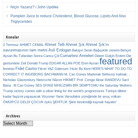
Niçin Yazarız? / John Updike
Pumpkin Juice to reduce Cholesterol, Blood Glucose, Lipids And Also
Triglycerides
Konular
Ahmet Telli
Ahmet Şık
Ahmet Şık'ın
2 Temmuz
AHMET CEMAL
savunmasının tam metni
Asli Erdogan
Bakişın Senin
Bağışıklık sistemi
Behçet
Cumartesi Anneleri
Aysan
Bu Tufandan Sonra
Cansu Çöl
Didem Gülçin Erdem
Die
featured
gestundete Zeit
Donald Trump
EDGAR ALLAN POE
Eren Aysan
Fidel Castro
feminist
Fikret YAZ
Gidersen Yıkılır Bu Kent
HERE’S WHAT TO DO TO
CORRECT IT
INGEBORG BACHMANN
M. Can Güney
Madımak
Nefessiz kalmak…
Nicholas Glastonbury
Nietzsche
Nâzım HİKMET
Prof. Cengiz Aktar
RANDEVU
Sarıl
Bana . M Can Güney
SES
SİYASİ NİHİLİZMİN BİR SEMPTOMU
the Saturday Mothers
Trump victory comes with a silver lining for the world’s progressives
Türkiye dibine
kadar faşizmi yaşayacak
Vizyoner
Yanis Varoufakis
yüreğimde bir avuç volkan
ÖMÜR'CÜ GELDİ ÇOCUK
öykü
ŞEHİTLİK
‘Şiirin beslendiği kaynak hayattır’
Archives
Archives