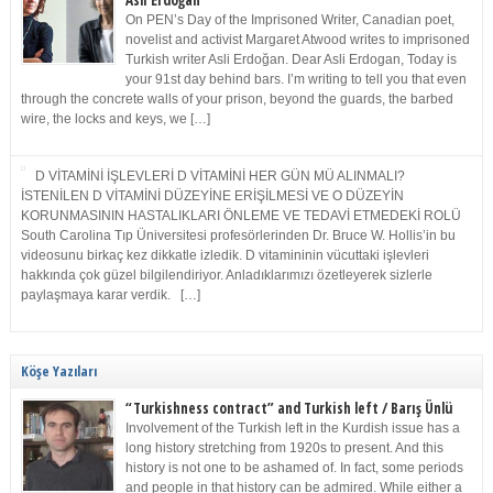
Asli Erdoğan
On PEN’s Day of the Imprisoned Writer, Canadian poet,
novelist and activist Margaret Atwood writes to imprisoned
Turkish writer Asli Erdoğan. Dear Asli Erdogan, Today is
your 91st day behind bars. I’m writing to tell you that even
through the concrete walls of your prison, beyond the guards, the barbed
wire, the locks and keys, we […]
D VİTAMİNİ İŞLEVLERİ D VİTAMİNİ HER GÜN MÜ ALINMALI?
İSTENİLEN D VİTAMİNİ DÜZEYİNE ERİŞİLMESİ VE O DÜZEYİN
KORUNMASININ HASTALIKLARI ÖNLEME VE TEDAVİ ETMEDEKİ ROLÜ
South Carolina Tıp Üniversitesi profesörlerinden Dr. Bruce W. Hollis’in bu
videosunu birkaç kez dikkatle izledik. D vitamininin vücuttaki işlevleri
hakkında çok güzel bilgilendiriyor. Anladıklarımızı özetleyerek sizlerle
paylaşmaya karar verdik. […]
Köşe Yazıları
“Turkishness contract” and Turkish left / Barış Ünlü
Involvement of the Turkish left in the Kurdish issue has a
long history stretching from 1920s to present. And this
history is not one to be ashamed of. In fact, some periods
and people in that history can be admired. While either a