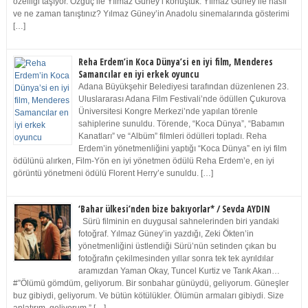
özelliği taşıyor. Özgüç ile Yılmaz Güney’i konuştuk. Yılmaz Güney ile nasıl
ve ne zaman tanıştınız? Yılmaz Güney’in Anadolu sinemalarında gösterimi
[…]
Reha Erdem’in Koca Dünya’si en iyi film, Menderes
Samancılar en iyi erkek oyuncu
Adana Büyükşehir Belediyesi tarafından düzenlenen 23.
Uluslararası Adana Film Festivali’nde ödüllen Çukurova
Üniversitesi Kongre Merkezi’nde yapılan törenle
sahiplerine sunuldu. Törende, “Koca Dünya”, “Babamın
Kanatları” ve “Albüm” filmleri ödülleri topladı. Reha
Erdem’in yönetmenliğini yaptığı “Koca Dünya” en iyi film
ödülünü alırken, Film-Yön en iyi yönetmen ödülü Reha Erdem’e, en iyi
görüntü yönetmeni ödülü Florent Herry’e sunuldu. […]
‘Bahar ülkesi’nden bize bakıyorlar* / Sevda AYDIN
Sürü filminin en duygusal sahnelerinden biri yandaki
fotoğraf. Yılmaz Güney’in yazdığı, Zeki Ökten’in
yönetmenliğini üstlendiği Sürü’nün setinden çıkan bu
fotoğrafın çekilmesinden yıllar sonra tek tek ayrıldılar
aramızdan Yaman Okay, Tuncel Kurtiz ve Tarık Akan…
#”Ölümü gömdüm, geliyorum. Bir sonbahar günüydü, geliyorum. Güneşler
buz gibiydi, geliyorum. Ve bütün kötülükler. Ölümün armaları gibiydi. Size