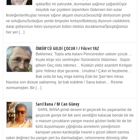
ışıklarBiz mi yalnızdık, durmadan yağmur yağardıÜşür
müydük nar çiçekleri ürperirken Gidersen kim sular
fesleğenleriKuşlar nereye sığınır akşam oluncaSessizliği dinliyorum şimdi
ve soluğunuSustuğun yerde birşeyler kırılıyorBekleyiş diyorum caddelere,
dalıp gidiyorsun Adını yazıyorum bütün otobüs duraklarınaÖpüştüğümüz
her yer […]
ÖMÜR’CÜ GELDİ ÇOCUK ! / Fikret YAZ
Beklemez. Topla arta kalanı Pencereden satıver çocuk …
Kuytu köşe söz verilmişler Süründürür öldürmez. Süpür
gitsen Geç oldu istemez… Küskün yıldız asardım Kırılgan
şiire Yetmez diye geceme.. Unutma ! Çıkın et heybeme…
Bak orda bir kaç imge kalmış Eski bir Şair’den miras.
Nasılsa son dizeye saklanmış. İyi bak eskitme ! Sana kalsın… Resme
ısınmamıştım. Bir […]
Sarıl Bana / M Can Güney
SARIL BANA şimdi desem ki geçecek bu yaşananlar da
geçecek geriye bir tek seni sevdiğim kalacak bende bir de
o masum çocukların yangın mavisi gözleri belki bir de bir
türlü duyulmayan çığlığında annelerin yüreğimizin
kanayan yarası kardeşliğe hasret o güzel ülkem sanma
sakın değmez bu yangın yeri bu darmadağan, cehenneme dönmüş ülke