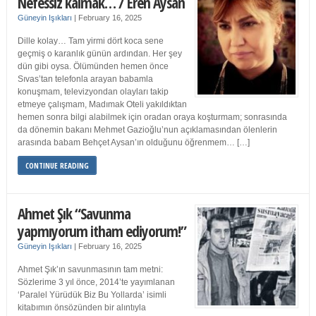
Nefessiz kalmak… / Eren Aysan
Güneyin Işıkları
|
February 16, 2025
Dille kolay… Tam yirmi dört koca sene
geçmiş o karanlık günün ardından. Her şey
dün gibi oysa. Ölümünden hemen önce
Sıvas’tan telefonla arayan babamla
konuşmam, televizyondan olayları takip
etmeye çalışmam, Madımak Oteli yakıldıktan
hemen sonra bilgi alabilmek için oradan oraya koşturmam; sonrasında
da dönemin bakanı Mehmet Gazioğlu’nun açıklamasından ölenlerin
arasında babam Behçet Aysan’ın olduğunu öğrenmem… […]
CONTINUE READING
Ahmet Şık “Savunma
yapmıyorum itham ediyorum!”
Güneyin Işıkları
|
February 16, 2025
Ahmet Şık’ın savunmasının tam metni:
Sözlerime 3 yıl önce, 2014’te yayımlanan
‘Paralel Yürüdük Biz Bu Yollarda’ isimli
kitabımın önsözünden bir alıntıyla