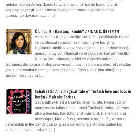
anlatan Stefan Zweig, “kendi hayatının sonunu” ise bir trajedi olarak
yazmayı seçmişti. İkinci Dünya Savaşı’nın ruhunda yarattığı acı ve
çaresizliğe dayanamayan […]
Ölümcül Bir Kavram; “Kimlik” / PINAR K. ÜRETMEN
Amin Maalouf, çoklu kimliğe sahip, bu kimlikleriyle kişisel
ve varoluşsal sorgulamasını yapmış ve barışmış
kişiliklerin kimlik savaşlarını ve şiddeti sonlandırabileceği
umudunu taşıyor. Ölümcül ve el yakan bir kavram “kimlik”.
Nice katliam, cinayet, şiddet ve vahşetin bahanesi.
Günümüz dünyasının distopyaya ve günümüz insanınınsa eleştirel zekâdan
yoksun otomatlar haline gelmesinin şifresi. Oysa kimlik, kim olduğunu
arayan, varoluşunu […]
Sabahattin Ali’s magical tale of Turkish love and loss in
Berlin / Malcolm Forbes
Sabahattin Ali led a short but eventful life. Regarded by
many as the father of modernist Turkish literature, Ali was
also a teacher, translator and journalist. His left-leaning
newspaper, Marco Pasa, became a target of government
censorship in the 1940s due to its satirical editorials. Ali also sailed too
close to the wind and was […]