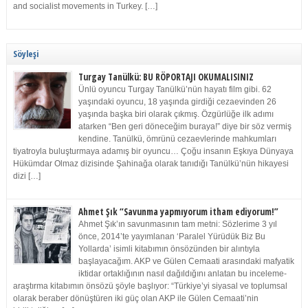
and socialist movements in Turkey. […]
Söyleşi
Turgay Tanülkü: BU RÖPORTAJI OKUMALISINIZ
Ünlü oyuncu Turgay Tanülkü’nün hayatı film gibi. 62
yaşındaki oyuncu, 18 yaşında girdiği cezaevinden 26
yaşında başka biri olarak çıkmış. Özgürlüğe ilk adımı
atarken “Ben geri döneceğim buraya!” diye bir söz vermiş
kendine. Tanülkü, ömrünü cezaevlerinde mahkumları
tiyatroyla buluşturmaya adamış bir oyuncu… Çoğu insanın Eşkıya Dünyaya
Hükümdar Olmaz dizisinde Şahinağa olarak tanıdığı Tanülkü’nün hikayesi
dizi […]
Ahmet Şık “Savunma yapmıyorum itham ediyorum!”
Ahmet Şık’ın savunmasının tam metni: Sözlerime 3 yıl
önce, 2014’te yayımlanan ‘Paralel Yürüdük Biz Bu
Yollarda’ isimli kitabımın önsözünden bir alıntıyla
başlayacağım. AKP ve Gülen Cemaati arasındaki mafyatik
iktidar ortaklığının nasıl dağıldığını anlatan bu inceleme-
araştırma kitabımın önsözü şöyle başlıyor: “Türkiye’yi siyasal ve toplumsal
olarak beraber dönüştüren iki güç olan AKP ile Gülen Cemaati’nin