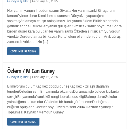
Güneyin Işıkları
|
February 16, 2025
Her yanım yangın İnceden uzanır Sivas’aHer yanım sanki Bir uçurum
kenarıÖylece durur Kımıldamaz sanırsın DünyaNe yapacağını
şaşırmışAnlamaya çalışır anlaşılmazı Her yanım özlem Birikir bir nehrin
getirdiklerinde usulcaHer yanım gülüşleri Sımsıcak sarılır boynuma Sonra
birden düşer kara bulutlarHer yanım sanki Öfkeden sırılsıklam Şu yorgun
yürekte Durdurulamaz bir kavga Kurtul elem ellerinden gülüm Artık uğraş
zamanıdırArtık denizin […]
CONTINUE READING
Özlem / M Can Guney
Güneyin Işıkları
|
February 16, 2025
Bilmiyorum gülümKaç kez doğdu güneşKaç kez kızıllaştı dağların
tepeleriÖzledim seni Bir yanımda okyanusDuramaz işte öylece kıyılarda
sevişirBir yanımdaYanık kül rengi toprak sessizliğiSalınıp dururSokulur
yalnızlığıma kokun olur Gözlerim bir buruk gülümsemeDudağımda
buğusu öpüşlerinGeceler boyuÖzledim seni 2004 Haziran Sydney /
Toplumsal Kaynak / Memduh Güney
CONTINUE READING