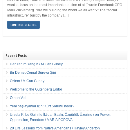
want to focus on the most important question of all,” wrote Facebook CEO
Mark Zuckerberg. “Are we building the world we all want?” The “social
infrastructure” built by the company […]
CONTINUE READING
Recent Posts
Her Yanım Yangın / M Can Guney
Bir Demet Cemal Süreya Şiiri
Özlem / M Can Guney
Welcome to the Gutenberg Editor
Orhan Veli
Yeni başlayanlar için: Kürt Sorunu nedir?
Ursula K. Le Guin ile İktidar, Baskı, Özgürlük Üzerine / on Power,
Oppression, Freedom / MARIA POPOVA
20 Life Lessons from Native Americans / Hayley Anderton