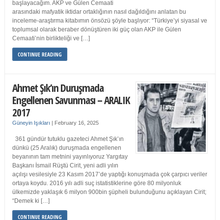
başlayacağım. AKP ve Gülen Cemaati
arasındaki mafyatik iktidar ortaklığının nasıl dağıldığını anlatan bu
inceleme-araştırma kitabımın önsözü şöyle başlıyor: “Türkiye’yi siyasal ve
toplumsal olarak beraber dönüştüren iki güç olan AKP ile Gülen
Cemaati’nin birlikteliği ve […]
CONTINUE READING
Ahmet Şık’ın Duruşmada
Engellenen Savunması – ARALIK
2017
Güneyin Işıkları
|
February 16, 2025
361 gündür tutuklu gazeteci Ahmet Şık’ın
dünkü (25 Aralık) duruşmada engellenen
beyanının tam metnini yayınlıyoruz Yargıtay
Başkanı İsmail Rüştü Cirit, yeni adli yılın
açılışı vesilesiyle 23 Kasım 2017’de yaptığı konuşmada çok çarpıcı veriler
ortaya koydu. 2016 yılı adli suç istatistiklerine göre 80 milyonluk
ülkemizde yaklaşık 6 milyon 900bin şüpheli bulunduğunu açıklayan Cirit;
“Demek ki […]
CONTINUE READING