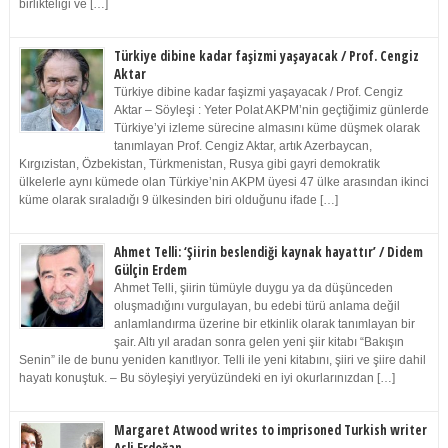
birlikteliği ve […]
Türkiye dibine kadar faşizmi yaşayacak / Prof. Cengiz
Aktar
Türkiye dibine kadar faşizmi yaşayacak / Prof. Cengiz
Aktar – Söyleşi : Yeter Polat AKPM’nin geçtiğimiz günlerde
Türkiye’yi izleme sürecine almasını küme düşmek olarak
tanımlayan Prof. Cengiz Aktar, artık Azerbaycan,
Kırgızistan, Özbekistan, Türkmenistan, Rusya gibi gayri demokratik
ülkelerle aynı kümede olan Türkiye’nin AKPM üyesi 47 ülke arasından ikinci
küme olarak sıraladığı 9 ülkesinden biri olduğunu ifade […]
Ahmet Telli: ‘Şiirin beslendiği kaynak hayattır’ / Didem
Gülçin Erdem
Ahmet Telli, şiirin tümüyle duygu ya da düşünceden
oluşmadığını vurgulayan, bu edebi türü anlama değil
anlamlandırma üzerine bir etkinlik olarak tanımlayan bir
şair. Altı yıl aradan sonra gelen yeni şiir kitabı “Bakışın
Senin” ile de bunu yeniden kanıtlıyor. Telli ile yeni kitabını, şiiri ve şiire dahil
hayatı konuştuk. – Bu söyleşiyi yeryüzündeki en iyi okurlarınızdan […]
Margaret Atwood writes to imprisoned Turkish writer