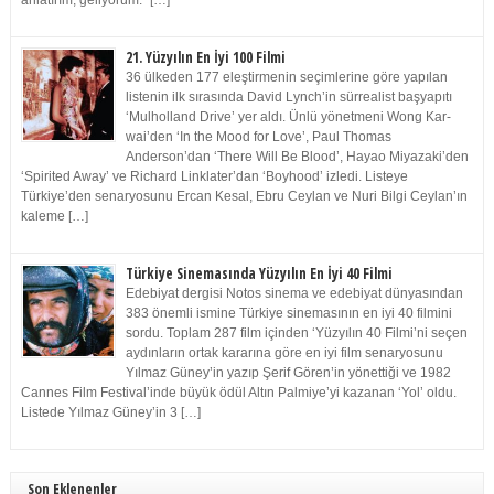
anlatırım, geliyorum.” […]
21. Yüzyılın En İyi 100 Filmi
36 ülkeden 177 eleştirmenin seçimlerine göre yapılan
listenin ilk sırasında David Lynch’in sürrealist başyapıtı
‘Mulholland Drive’ yer aldı. Ünlü yönetmeni Wong Kar-
wai’den ‘In the Mood for Love’, Paul Thomas
Anderson’dan ‘There Will Be Blood’, Hayao Miyazaki’den
‘Spirited Away’ ve Richard Linklater’dan ‘Boyhood’ izledi. Listeye
Türkiye’den senaryosunu Ercan Kesal, Ebru Ceylan ve Nuri Bilgi Ceylan’ın
kaleme […]
Türkiye Sinemasında Yüzyılın En İyi 40 Filmi
Edebiyat dergisi Notos sinema ve edebiyat dünyasından
383 önemli ismine Türkiye sinemasının en iyi 40 filmini
sordu. Toplam 287 film içinden ‘Yüzyılın 40 Filmi’ni seçen
aydınların ortak kararına göre en iyi film senaryosunu
Yılmaz Güney’in yazıp Şerif Gören’in yönettiği ve 1982
Cannes Film Festival’inde büyük ödül Altın Palmiye’yi kazanan ‘Yol’ oldu.
Listede Yılmaz Güney’in 3 […]
Son Eklenenler