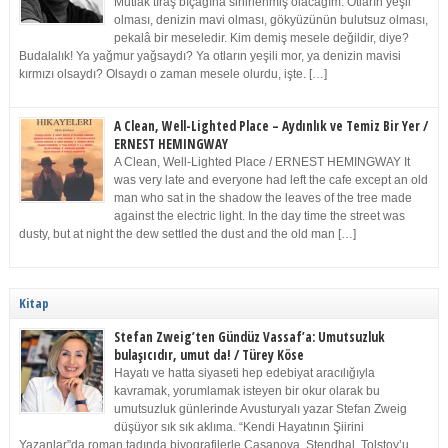
Mutlak tıraş bıçağına sinirlenmiş olacağım. Otların yeşil
olması, denizin mavi olması, gökyüzünün bulutsuz olması,
pekalâ bir meseledir. Kim demiş mesele değildir, diye?
Budalalık! Ya yağmur yağsaydı? Ya otların yeşili mor, ya denizin mavisi
kırmızı olsaydı? Olsaydı o zaman mesele olurdu, işte. […]
A Clean, Well-Lighted Place – Aydınlık ve Temiz Bir Yer /
ERNEST HEMINGWAY
A Clean, Well-Lighted Place / ERNEST HEMINGWAY It
was very late and everyone had left the cafe except an old
man who sat in the shadow the leaves of the tree made
against the electric light. In the day time the street was
dusty, but at night the dew settled the dust and the old man […]
Kitap
Stefan Zweig’ten Gündüz Vassaf’a: Umutsuzluk
bulaşıcıdır, umut da! / Türey Köse
Hayatı ve hatta siyaseti hep edebiyat aracılığıyla
kavramak, yorumlamak isteyen bir okur olarak bu
umutsuzluk günlerinde Avusturyalı yazar Stefan Zweig
düşüyor sık sık aklıma. “Kendi Hayatının Şiirini
Yazanlar”da roman tadında biyografilerle Casanova, Stendhal, Tolstoy’u