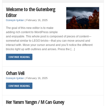
Welcome to the Gutenberg
Editor
Güneyin Işıkları
|
February 16, 2025
The goal of this new editor is to make
adding rich content to WordPress simple
and enjoyable. This whole post is composed of pieces of content—
somewhat similar to LEGO bricks—that you can move around and
interact with. Move your cursor around and you’ll notice the different
blocks light up with outlines and arrows. Press the […]
CONTINUE READING
Orhan Veli
Güneyin Işıkları
|
February 16, 2025
CONTINUE READING
Her Yanım Yangın / M Can Guney