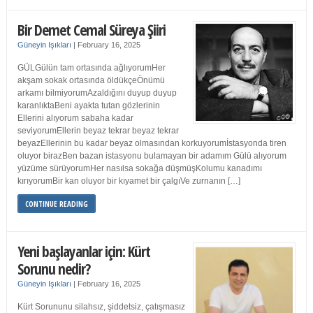
Bir Demet Cemal Süreya Şiiri
Güneyin Işıkları
|
February 16, 2025
GÜLGülün tam ortasında ağlıyorumHer
akşam sokak ortasında öldükçeÖnümü
arkamı bilmiyorumAzaldığını duyup duyup
karanlıktaBeni ayakta tutan gözlerinin
Ellerini alıyorum sabaha kadar
seviyorumEllerin beyaz tekrar beyaz tekrar
beyazEllerinin bu kadar beyaz olmasından korkuyorumİstasyonda tiren
oluyor birazBen bazan istasyonu bulamayan bir adamım Gülü alıyorum
yüzüme sürüyorumHer nasılsa sokağa düşmüşKolumu kanadımı
kırıyorumBir kan oluyor bir kıyamet bir çalgıVe zurnanın […]
CONTINUE READING
Yeni başlayanlar için: Kürt
Sorunu nedir?
Güneyin Işıkları
|
February 16, 2025
Kürt Sorununu silahsız, şiddetsiz, çatışmasız