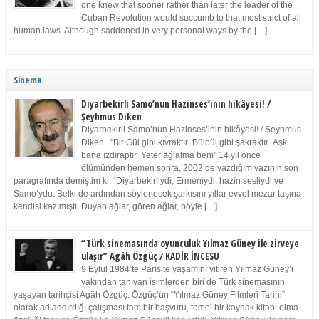
one knew that sooner rather than later the leader of the
Cuban Revolution would succumb to that most strict of all
human laws. Although saddened in very personal ways by the […]
Sinema
Diyarbekirli Samo’nun Hazinses’inin hikâyesi! /
Şeyhmus Diken
Diyarbekirli Samo’nun Hazinses’inin hikâyesi! / Şeyhmus
Diken “Bir Gül gibi kıvraktır Bülbül gibi şakraktır Aşk
bana ızdıraptır Yeter ağlatma beni” 14 yıl önce
ölümünden hemen sonra, 2002’de yazdığım yazının son
paragrafında demiştim ki: “Diyarbekirliydi, Ermeniydi, hazin sesliydi ve
Samo’ydu. Belki de ardından söylenecek şarkısını yıllar evvel mezar taşına
kendisi kazımıştı. Duyan ağlar, gören ağlar, böyle […]
“Türk sinemasında oyunculuk Yılmaz Güney ile zirveye
ulaşır” Agâh Özgüç / KADİR İNCESU
9 Eylül 1984’te Paris’te yaşamını yitiren Yılmaz Güney’i
yakından tanıyan isimlerden biri de Türk sinemasının
yaşayan tarihçisi Agâh Özgüç. Özgüç’ün “Yılmaz Güney Filmleri Tarihi”
olarak adlandırdığı çalışması tam bir başvuru, temel bir kaynak kitabı olma