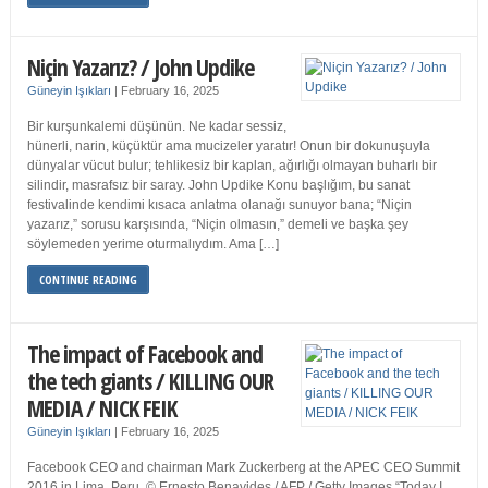
Niçin Yazarız? / John Updike
Güneyin Işıkları
|
February 16, 2025
Bir kurşunkalemi düşünün. Ne kadar sessiz,
hünerli, narin, küçüktür ama mucizeler yaratır! Onun bir dokunuşuyla
dünyalar vücut bulur; tehlikesiz bir kaplan, ağırlığı olmayan buharlı bir
silindir, masrafsız bir saray. John Updike Konu başlığım, bu sanat
festivalinde kendimi kısaca anlatma olanağı sunuyor bana; “Niçin
yazarız,” sorusu karşısında, “Niçin olmasın,” demeli ve başka şey
söylemeden yerime oturmalıydım. Ama […]
CONTINUE READING
The impact of Facebook and
the tech giants / KILLING OUR
MEDIA / NICK FEIK
Güneyin Işıkları
|
February 16, 2025
Facebook CEO and chairman Mark Zuckerberg at the APEC CEO Summit
2016 in Lima, Peru. © Ernesto Benavides / AFP / Getty Images “Today I