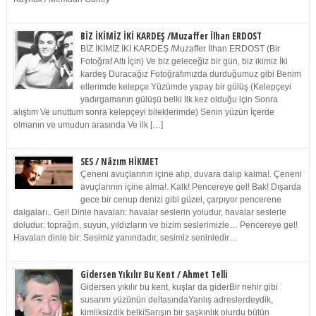
BİZ İKİMİZ İKİ KARDEŞ /Muzaffer İlhan ERDOST
BİZ İKİMİZ İKİ KARDEŞ /Muzaffer İlhan ERDOST (Bir
Fotoğraf Altı İçin) Ve biz geleceğiz bir gün, biz ikimiz İki
kardeş Duracağız Fotoğrafımızda durduğumuz gibi Benim
ellerimde kelepçe Yüzümde yapay bir gülüş (Kelepçeyi
yadırgamanın gülüşü belki İlk kez olduğu için Sonra
alıştım Ve unuttum sonra kelepçeyi bileklerimde) Senin yüzün İçerde
olmanın ve umudun arasında Ve ilk […]
SES / Nâzım HİKMET
Çeneni avuçlarının içine alıp, duvara dalıp kalma!. Çeneni
avuçlarının içine alma!. Kalk! Pencereye gel! Bak! Dışarda
gece bir cenup denizi gibi güzel, çarpıyor pencerene
dalgaları.. Gel! Dinle havaları: havalar seslerin yoludur, havalar seslerle
doludur: toprağın, suyun, yıldızların ve bizim seslerimizle… Pencereye gel!
Havaları dinle bir: Sesimiz yanındadır, sesimiz seninledir…
Gidersen Yıkılır Bu Kent / Ahmet Telli
Gidersen yıkılır bu kent, kuşlar da giderBir nehir gibi
susarım yüzünün deltasındaYanlış adreslerdeydik,
kimliksizdik belkiSarışın bir şaşkınlık olurdu bütün