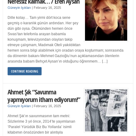
Nefessiz kalmak… / Eren Aysan
Güneyin Işıkları
|
February 16, 2025
Dille kolay… Tam yirmi dört koca sene
geçmiş o karanlık günün ardından. Her şey
dün gibi oysa. Ölümünden hemen önce
Sıvas’tan telefonla arayan babamla
konuşmam, televizyondan olayları takip
etmeye çalışmam, Madımak Oteli yakıldıktan
hemen sonra bilgi alabilmek için oradan oraya koşturmam; sonrasında
da dönemin bakanı Mehmet Gazioğlu’nun açıklamasından ölenlerin
arasında babam Behçet Aysan’ın olduğunu öğrenmem… […]
CONTINUE READING
Ahmet Şık “Savunma
yapmıyorum itham ediyorum!”
Güneyin Işıkları
|
February 16, 2025
Ahmet Şık’ın savunmasının tam metni:
Sözlerime 3 yıl önce, 2014’te yayımlanan
‘Paralel Yürüdük Biz Bu Yollarda’ isimli
kitabımın önsözünden bir alıntıyla