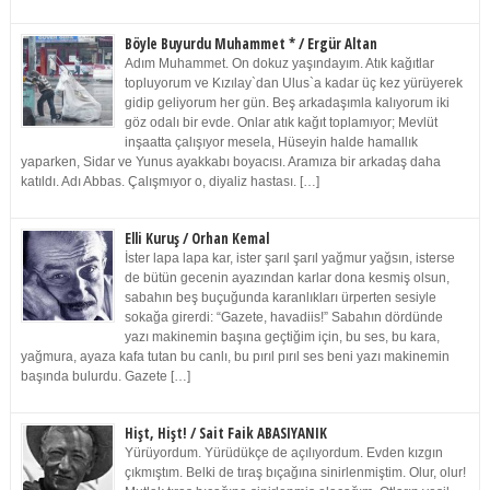
Böyle Buyurdu Muhammet * / Ergür Altan
Adım Muhammet. On dokuz yaşındayım. Atık kağıtlar
topluyorum ve Kızılay`dan Ulus`a kadar üç kez yürüyerek
gidip geliyorum her gün. Beş arkadaşımla kalıyorum iki
göz odalı bir evde. Onlar atık kağıt toplamıyor; Mevlüt
inşaatta çalışıyor mesela, Hüseyin halde hamallık
yaparken, Sidar ve Yunus ayakkabı boyacısı. Aramıza bir arkadaş daha
katıldı. Adı Abbas. Çalışmıyor o, diyaliz hastası. […]
Elli Kuruş / Orhan Kemal
İster lapa lapa kar, ister şarıl şarıl yağmur yağsın, isterse
de bütün gecenin ayazından karlar dona kesmiş olsun,
sabahın beş buçuğunda karanlıkları ürperten sesiyle
sokağa girerdi: “Gazete, havadiis!” Sabahın dördünde
yazı makinemin başına geçtiğim için, bu ses, bu kara,
yağmura, ayaza kafa tutan bu canlı, bu pırıl pırıl ses beni yazı makinemin
başında bulurdu. Gazete […]
Hişt, Hişt! / Sait Faik ABASIYANIK
Yürüyordum. Yürüdükçe de açılıyordum. Evden kızgın
çıkmıştım. Belki de tıraş bıçağına sinirlenmiştim. Olur, olur!