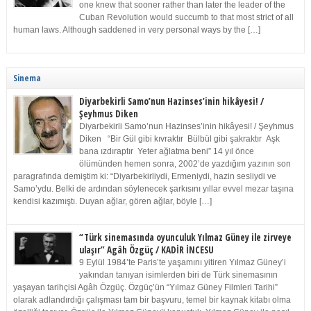
one knew that sooner rather than later the leader of the
Cuban Revolution would succumb to that most strict of all
human laws. Although saddened in very personal ways by the […]
Sinema
Diyarbekirli Samo’nun Hazinses’inin hikâyesi! /
Şeyhmus Diken
Diyarbekirli Samo’nun Hazinses’inin hikâyesi! / Şeyhmus
Diken “Bir Gül gibi kıvraktır Bülbül gibi şakraktır Aşk
bana ızdıraptır Yeter ağlatma beni” 14 yıl önce
ölümünden hemen sonra, 2002’de yazdığım yazının son
paragrafında demiştim ki: “Diyarbekirliydi, Ermeniydi, hazin sesliydi ve
Samo’ydu. Belki de ardından söylenecek şarkısını yıllar evvel mezar taşına
kendisi kazımıştı. Duyan ağlar, gören ağlar, böyle […]
“Türk sinemasında oyunculuk Yılmaz Güney ile zirveye
ulaşır” Agâh Özgüç / KADİR İNCESU
9 Eylül 1984’te Paris’te yaşamını yitiren Yılmaz Güney’i
yakından tanıyan isimlerden biri de Türk sinemasının
yaşayan tarihçisi Agâh Özgüç. Özgüç’ün “Yılmaz Güney Filmleri Tarihi”
olarak adlandırdığı çalışması tam bir başvuru, temel bir kaynak kitabı olma