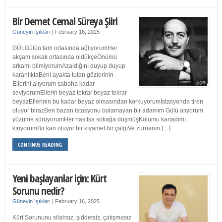
Bir Demet Cemal Süreya Şiiri
Güneyin Işıkları
|
February 16, 2025
GÜLGülün tam ortasında ağlıyorumHer
akşam sokak ortasında öldükçeÖnümü
arkamı bilmiyorumAzaldığını duyup duyup
karanlıktaBeni ayakta tutan gözlerinin
Ellerini alıyorum sabaha kadar
seviyorumEllerin beyaz tekrar beyaz tekrar
beyazEllerinin bu kadar beyaz olmasından korkuyorumİstasyonda tiren
oluyor birazBen bazan istasyonu bulamayan bir adamım Gülü alıyorum
yüzüme sürüyorumHer nasılsa sokağa düşmüşKolumu kanadımı
kırıyorumBir kan oluyor bir kıyamet bir çalgıVe zurnanın […]
CONTINUE READING
Yeni başlayanlar için: Kürt
Sorunu nedir?
Güneyin Işıkları
|
February 16, 2025
Kürt Sorununu silahsız, şiddetsiz, çatışmasız