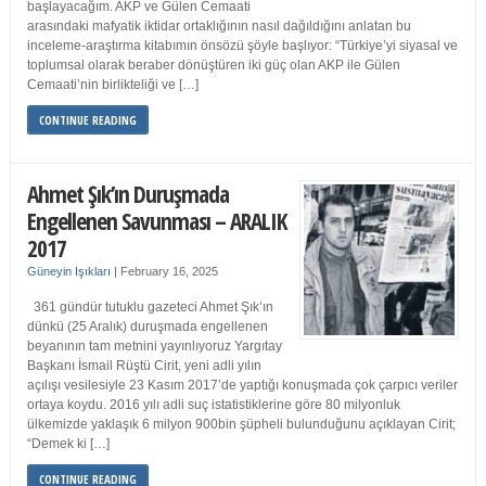
başlayacağım. AKP ve Gülen Cemaati
arasındaki mafyatik iktidar ortaklığının nasıl dağıldığını anlatan bu
inceleme-araştırma kitabımın önsözü şöyle başlıyor: “Türkiye’yi siyasal ve
toplumsal olarak beraber dönüştüren iki güç olan AKP ile Gülen
Cemaati’nin birlikteliği ve […]
CONTINUE READING
Ahmet Şık’ın Duruşmada
Engellenen Savunması – ARALIK
2017
Güneyin Işıkları
|
February 16, 2025
361 gündür tutuklu gazeteci Ahmet Şık’ın
dünkü (25 Aralık) duruşmada engellenen
beyanının tam metnini yayınlıyoruz Yargıtay
Başkanı İsmail Rüştü Cirit, yeni adli yılın
açılışı vesilesiyle 23 Kasım 2017’de yaptığı konuşmada çok çarpıcı veriler
ortaya koydu. 2016 yılı adli suç istatistiklerine göre 80 milyonluk
ülkemizde yaklaşık 6 milyon 900bin şüpheli bulunduğunu açıklayan Cirit;
“Demek ki […]
CONTINUE READING