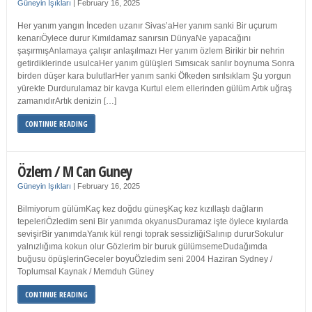
Güneyin Işıkları
|
February 16, 2025
Her yanım yangın İnceden uzanır Sivas’aHer yanım sanki Bir uçurum
kenarıÖylece durur Kımıldamaz sanırsın DünyaNe yapacağını
şaşırmışAnlamaya çalışır anlaşılmazı Her yanım özlem Birikir bir nehrin
getirdiklerinde usulcaHer yanım gülüşleri Sımsıcak sarılır boynuma Sonra
birden düşer kara bulutlarHer yanım sanki Öfkeden sırılsıklam Şu yorgun
yürekte Durdurulamaz bir kavga Kurtul elem ellerinden gülüm Artık uğraş
zamanıdırArtık denizin […]
CONTINUE READING
Özlem / M Can Guney
Güneyin Işıkları
|
February 16, 2025
Bilmiyorum gülümKaç kez doğdu güneşKaç kez kızıllaştı dağların
tepeleriÖzledim seni Bir yanımda okyanusDuramaz işte öylece kıyılarda
sevişirBir yanımdaYanık kül rengi toprak sessizliğiSalınıp dururSokulur
yalnızlığıma kokun olur Gözlerim bir buruk gülümsemeDudağımda
buğusu öpüşlerinGeceler boyuÖzledim seni 2004 Haziran Sydney /
Toplumsal Kaynak / Memduh Güney
CONTINUE READING