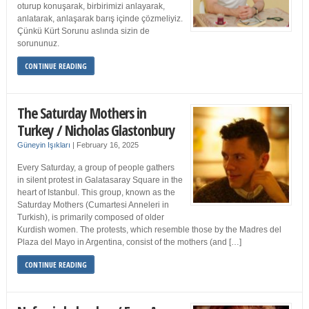
oturup konuşarak, birbirimizi anlayarak,
anlatarak, anlaşarak barış içinde çözmeliyiz.
Çünkü Kürt Sorunu aslında sizin de
sorununuz.
CONTINUE READING
The Saturday Mothers in
Turkey / Nicholas Glastonbury
Güneyin Işıkları
|
February 16, 2025
Every Saturday, a group of people gathers
in silent protest in Galatasaray Square in the
heart of Istanbul. This group, known as the
Saturday Mothers (Cumartesi Anneleri in
Turkish), is primarily composed of older
Kurdish women. The protests, which resemble those by the Madres del
Plaza del Mayo in Argentina, consist of the mothers (and […]
CONTINUE READING