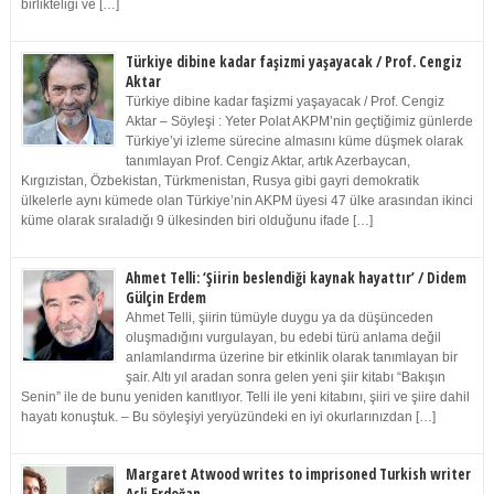
birlikteliği ve […]
Türkiye dibine kadar faşizmi yaşayacak / Prof. Cengiz
Aktar
Türkiye dibine kadar faşizmi yaşayacak / Prof. Cengiz
Aktar – Söyleşi : Yeter Polat AKPM’nin geçtiğimiz günlerde
Türkiye’yi izleme sürecine almasını küme düşmek olarak
tanımlayan Prof. Cengiz Aktar, artık Azerbaycan,
Kırgızistan, Özbekistan, Türkmenistan, Rusya gibi gayri demokratik
ülkelerle aynı kümede olan Türkiye’nin AKPM üyesi 47 ülke arasından ikinci
küme olarak sıraladığı 9 ülkesinden biri olduğunu ifade […]
Ahmet Telli: ‘Şiirin beslendiği kaynak hayattır’ / Didem
Gülçin Erdem
Ahmet Telli, şiirin tümüyle duygu ya da düşünceden
oluşmadığını vurgulayan, bu edebi türü anlama değil
anlamlandırma üzerine bir etkinlik olarak tanımlayan bir
şair. Altı yıl aradan sonra gelen yeni şiir kitabı “Bakışın
Senin” ile de bunu yeniden kanıtlıyor. Telli ile yeni kitabını, şiiri ve şiire dahil
hayatı konuştuk. – Bu söyleşiyi yeryüzündeki en iyi okurlarınızdan […]
Margaret Atwood writes to imprisoned Turkish writer