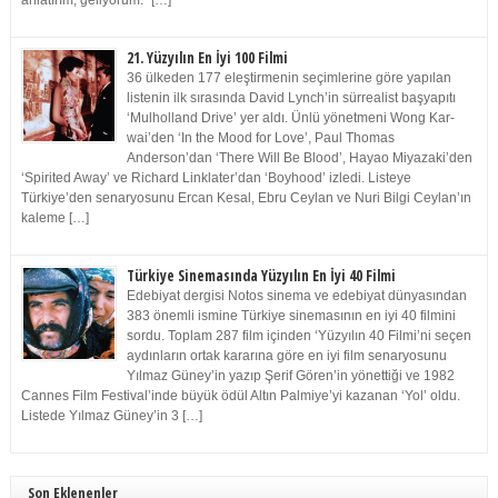
anlatırım, geliyorum.” […]
21. Yüzyılın En İyi 100 Filmi
36 ülkeden 177 eleştirmenin seçimlerine göre yapılan
listenin ilk sırasında David Lynch’in sürrealist başyapıtı
‘Mulholland Drive’ yer aldı. Ünlü yönetmeni Wong Kar-
wai’den ‘In the Mood for Love’, Paul Thomas
Anderson’dan ‘There Will Be Blood’, Hayao Miyazaki’den
‘Spirited Away’ ve Richard Linklater’dan ‘Boyhood’ izledi. Listeye
Türkiye’den senaryosunu Ercan Kesal, Ebru Ceylan ve Nuri Bilgi Ceylan’ın
kaleme […]
Türkiye Sinemasında Yüzyılın En İyi 40 Filmi
Edebiyat dergisi Notos sinema ve edebiyat dünyasından
383 önemli ismine Türkiye sinemasının en iyi 40 filmini
sordu. Toplam 287 film içinden ‘Yüzyılın 40 Filmi’ni seçen
aydınların ortak kararına göre en iyi film senaryosunu
Yılmaz Güney’in yazıp Şerif Gören’in yönettiği ve 1982
Cannes Film Festival’inde büyük ödül Altın Palmiye’yi kazanan ‘Yol’ oldu.
Listede Yılmaz Güney’in 3 […]
Son Eklenenler