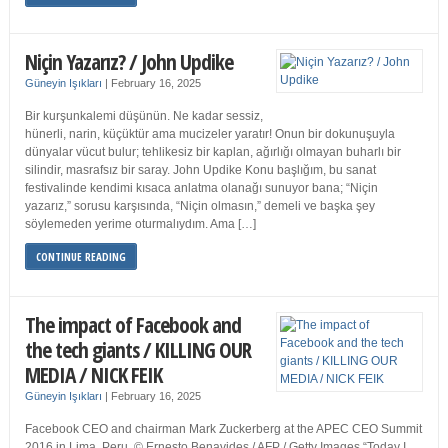
Niçin Yazarız? / John Updike
Güneyin Işıkları
|
February 16, 2025
Bir kurşunkalemi düşünün. Ne kadar sessiz,
hünerli, narin, küçüktür ama mucizeler yaratır! Onun bir dokunuşuyla
dünyalar vücut bulur; tehlikesiz bir kaplan, ağırlığı olmayan buharlı bir
silindir, masrafsız bir saray. John Updike Konu başlığım, bu sanat
festivalinde kendimi kısaca anlatma olanağı sunuyor bana; “Niçin
yazarız,” sorusu karşısında, “Niçin olmasın,” demeli ve başka şey
söylemeden yerime oturmalıydım. Ama […]
CONTINUE READING
The impact of Facebook and
the tech giants / KILLING OUR
MEDIA / NICK FEIK
Güneyin Işıkları
|
February 16, 2025
Facebook CEO and chairman Mark Zuckerberg at the APEC CEO Summit
2016 in Lima, Peru. © Ernesto Benavides / AFP / Getty Images “Today I