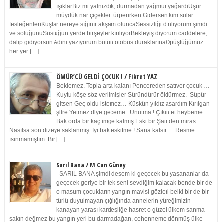
ışıklarBiz mi yalnızdık, durmadan yağmur yağardıÜşür
müydük nar çiçekleri ürperirken Gidersen kim sular
fesleğenleriKuşlar nereye sığınır akşam oluncaSessizliği dinliyorum şimdi
ve soluğunuSustuğun yerde birşeyler kırılıyorBekleyiş diyorum caddelere,
dalıp gidiyorsun Adını yazıyorum bütün otobüs duraklarınaÖpüştüğümüz
her yer […]
ÖMÜR’CÜ GELDİ ÇOCUK ! / Fikret YAZ
Beklemez. Topla arta kalanı Pencereden satıver çocuk …
Kuytu köşe söz verilmişler Süründürür öldürmez. Süpür
gitsen Geç oldu istemez… Küskün yıldız asardım Kırılgan
şiire Yetmez diye geceme.. Unutma ! Çıkın et heybeme…
Bak orda bir kaç imge kalmış Eski bir Şair’den miras.
Nasılsa son dizeye saklanmış. İyi bak eskitme ! Sana kalsın… Resme
ısınmamıştım. Bir […]
Sarıl Bana / M Can Güney
SARIL BANA şimdi desem ki geçecek bu yaşananlar da
geçecek geriye bir tek seni sevdiğim kalacak bende bir de
o masum çocukların yangın mavisi gözleri belki bir de bir
türlü duyulmayan çığlığında annelerin yüreğimizin
kanayan yarası kardeşliğe hasret o güzel ülkem sanma
sakın değmez bu yangın yeri bu darmadağan, cehenneme dönmüş ülke