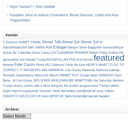
Niçin Yazarız? / John Updike
Pumpkin Juice to reduce Cholesterol, Blood Glucose, Lipids And Also
Triglycerides
Konular
Ahmet Telli
Ahmet Şık
Ahmet Şık'ın
2 Temmuz
AHMET CEMAL
savunmasının tam metni
Asli Erdogan
Bakişın Senin
Bağışıklık sistemi
Behçet
Cumartesi Anneleri
Aysan
Bu Tufandan Sonra
Cansu Çöl
Didem Gülçin Erdem
Die
featured
gestundete Zeit
Donald Trump
EDGAR ALLAN POE
Eren Aysan
Fidel Castro
feminist
Fikret YAZ
Gidersen Yıkılır Bu Kent
HERE’S WHAT TO DO TO
CORRECT IT
INGEBORG BACHMANN
M. Can Güney
Madımak
Nefessiz kalmak…
Nicholas Glastonbury
Nietzsche
Nâzım HİKMET
Prof. Cengiz Aktar
RANDEVU
Sarıl
Bana . M Can Güney
SES
SİYASİ NİHİLİZMİN BİR SEMPTOMU
the Saturday Mothers
Trump victory comes with a silver lining for the world’s progressives
Türkiye dibine
kadar faşizmi yaşayacak
Vizyoner
Yanis Varoufakis
yüreğimde bir avuç volkan
ÖMÜR'CÜ GELDİ ÇOCUK
öykü
ŞEHİTLİK
‘Şiirin beslendiği kaynak hayattır’
Archives
Archives