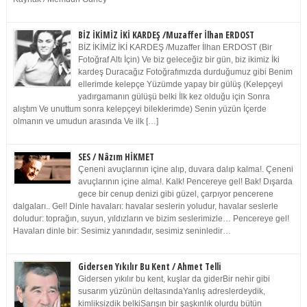
BİZ İKİMİZ İKİ KARDEŞ /Muzaffer İlhan ERDOST
BİZ İKİMİZ İKİ KARDEŞ /Muzaffer İlhan ERDOST (Bir
Fotoğraf Altı İçin) Ve biz geleceğiz bir gün, biz ikimiz İki
kardeş Duracağız Fotoğrafımızda durduğumuz gibi Benim
ellerimde kelepçe Yüzümde yapay bir gülüş (Kelepçeyi
yadırgamanın gülüşü belki İlk kez olduğu için Sonra
alıştım Ve unuttum sonra kelepçeyi bileklerimde) Senin yüzün İçerde
olmanın ve umudun arasında Ve ilk […]
SES / Nâzım HİKMET
Çeneni avuçlarının içine alıp, duvara dalıp kalma!. Çeneni
avuçlarının içine alma!. Kalk! Pencereye gel! Bak! Dışarda
gece bir cenup denizi gibi güzel, çarpıyor pencerene
dalgaları.. Gel! Dinle havaları: havalar seslerin yoludur, havalar seslerle
doludur: toprağın, suyun, yıldızların ve bizim seslerimizle… Pencereye gel!
Havaları dinle bir: Sesimiz yanındadır, sesimiz seninledir…
Gidersen Yıkılır Bu Kent / Ahmet Telli
Gidersen yıkılır bu kent, kuşlar da giderBir nehir gibi
susarım yüzünün deltasındaYanlış adreslerdeydik,
kimliksizdik belkiSarışın bir şaşkınlık olurdu bütün