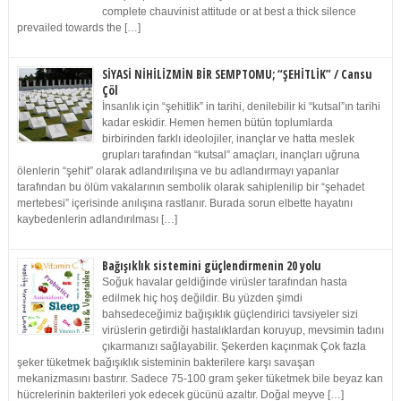
complete chauvinist attitude or at best a thick silence
prevailed towards the […]
SİYASİ NİHİLİZMİN BİR SEMPTOMU; “ŞEHİTLİK” / Cansu
Çöl
İnsanlık için “şehitlik” in tarihi, denilebilir ki “kutsal”ın tarihi
kadar eskidir. Hemen hemen bütün toplumlarda
birbirinden farklı ideolojiler, inançlar ve hatta meslek
grupları tarafından “kutsal” amaçları, inançları uğruna
ölenlerin “şehit” olarak adlandırılışına ve bu adlandırmayı yapanlar
tarafından bu ölüm vakalarının sembolik olarak sahiplenilip bir “şehadet
mertebesi” içerisinde anılışına rastlanır. Burada sorun elbette hayatını
kaybedenlerin adlandırılması […]
Bağışıklık sistemini güçlendirmenin 20 yolu
Soğuk havalar geldiğinde virüsler tarafından hasta
edilmek hiç hoş değildir. Bu yüzden şimdi
bahsedeceğimiz bağışıklık güçlendirici tavsiyeler sizi
virüslerin getirdiği hastalıklardan koruyup, mevsimin tadını
çıkarmanızı sağlayabilir. Şekerden kaçınmak Çok fazla
şeker tüketmek bağışıklık sisteminin bakterilere karşı savaşan
mekanizmasını bastırır. Sadece 75-100 gram şeker tüketmek bile beyaz kan
hücrelerinin bakterileri yok edecek gücünü azaltır. Doğal meyve […]