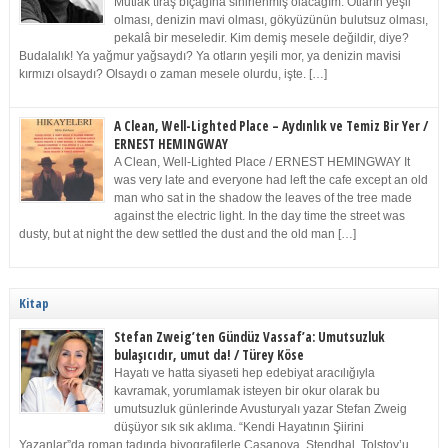
Mutlak tıraş bıçağına sinirlenmiş olacağım. Otların yeşil
olması, denizin mavi olması, gökyüzünün bulutsuz olması,
pekalâ bir meseledir. Kim demiş mesele değildir, diye?
Budalalık! Ya yağmur yağsaydı? Ya otların yeşili mor, ya denizin mavisi
kırmızı olsaydı? Olsaydı o zaman mesele olurdu, işte. […]
A Clean, Well-Lighted Place – Aydınlık ve Temiz Bir Yer /
ERNEST HEMINGWAY
A Clean, Well-Lighted Place / ERNEST HEMINGWAY It
was very late and everyone had left the cafe except an old
man who sat in the shadow the leaves of the tree made
against the electric light. In the day time the street was
dusty, but at night the dew settled the dust and the old man […]
Kitap
Stefan Zweig’ten Gündüz Vassaf’a: Umutsuzluk
bulaşıcıdır, umut da! / Türey Köse
Hayatı ve hatta siyaseti hep edebiyat aracılığıyla
kavramak, yorumlamak isteyen bir okur olarak bu
umutsuzluk günlerinde Avusturyalı yazar Stefan Zweig
düşüyor sık sık aklıma. “Kendi Hayatının Şiirini
Yazanlar”da roman tadında biyografilerle Casanova, Stendhal, Tolstoy’u