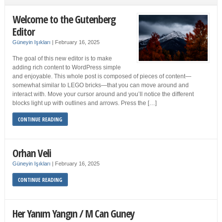
Welcome to the Gutenberg
Editor
Güneyin Işıkları
|
February 16, 2025
The goal of this new editor is to make
adding rich content to WordPress simple
and enjoyable. This whole post is composed of pieces of content—
somewhat similar to LEGO bricks—that you can move around and
interact with. Move your cursor around and you’ll notice the different
blocks light up with outlines and arrows. Press the […]
CONTINUE READING
Orhan Veli
Güneyin Işıkları
|
February 16, 2025
CONTINUE READING
Her Yanım Yangın / M Can Guney