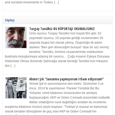
and socialist movements in Turkey. […]
Söyleşi
Turgay Tanülkü: BU RÖPORTAJI OKUMALISINIZ
Ünlü oyuncu Turgay Tanülkü’nün hayatı film gibi. 62
yaşındaki oyuncu, 18 yaşında girdiği cezaevinden 26
yaşında başka biri olarak çıkmış. Özgürlüğe ilk adımı
atarken “Ben geri döneceğim buraya!” diye bir söz vermiş
kendine. Tanülkü, ömrünü cezaevlerinde mahkumları
tiyatroyla buluşturmaya adamış bir oyuncu… Çoğu insanın Eşkıya Dünyaya
Hükümdar Olmaz dizisinde Şahinağa olarak tanıdığı Tanülkü’nün hikayesi
dizi […]
Ahmet Şık “Savunma yapmıyorum itham ediyorum!”
Ahmet Şık’ın savunmasının tam metni: Sözlerime 3 yıl
önce, 2014’te yayımlanan ‘Paralel Yürüdük Biz Bu
Yollarda’ isimli kitabımın önsözünden bir alıntıyla
başlayacağım. AKP ve Gülen Cemaati arasındaki mafyatik
iktidar ortaklığının nasıl dağıldığını anlatan bu inceleme-
araştırma kitabımın önsözü şöyle başlıyor: “Türkiye’yi siyasal ve toplumsal
olarak beraber dönüştüren iki güç olan AKP ile Gülen Cemaati’nin