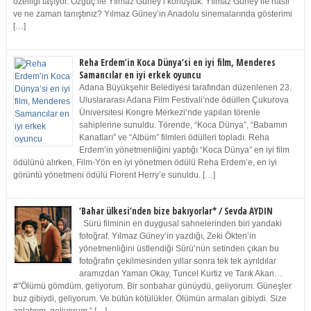
özelliği taşıyor. Özgüç ile Yılmaz Güney’i konuştuk. Yılmaz Güney ile nasıl
ve ne zaman tanıştınız? Yılmaz Güney’in Anadolu sinemalarında gösterimi
[…]
Reha Erdem’in Koca Dünya’si en iyi film, Menderes
Samancılar en iyi erkek oyuncu
Adana Büyükşehir Belediyesi tarafından düzenlenen 23.
Uluslararası Adana Film Festivali’nde ödüllen Çukurova
Üniversitesi Kongre Merkezi’nde yapılan törenle
sahiplerine sunuldu. Törende, “Koca Dünya”, “Babamın
Kanatları” ve “Albüm” filmleri ödülleri topladı. Reha
Erdem’in yönetmenliğini yaptığı “Koca Dünya” en iyi film
ödülünü alırken, Film-Yön en iyi yönetmen ödülü Reha Erdem’e, en iyi
görüntü yönetmeni ödülü Florent Herry’e sunuldu. […]
‘Bahar ülkesi’nden bize bakıyorlar* / Sevda AYDIN
Sürü filminin en duygusal sahnelerinden biri yandaki
fotoğraf. Yılmaz Güney’in yazdığı, Zeki Ökten’in
yönetmenliğini üstlendiği Sürü’nün setinden çıkan bu
fotoğrafın çekilmesinden yıllar sonra tek tek ayrıldılar
aramızdan Yaman Okay, Tuncel Kurtiz ve Tarık Akan…
#”Ölümü gömdüm, geliyorum. Bir sonbahar günüydü, geliyorum. Güneşler
buz gibiydi, geliyorum. Ve bütün kötülükler. Ölümün armaları gibiydi. Size