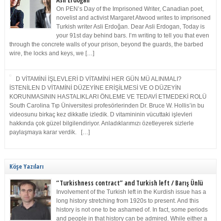
Asli Erdoğan
On PEN’s Day of the Imprisoned Writer, Canadian poet,
novelist and activist Margaret Atwood writes to imprisoned
Turkish writer Asli Erdoğan. Dear Asli Erdogan, Today is
your 91st day behind bars. I’m writing to tell you that even
through the concrete walls of your prison, beyond the guards, the barbed
wire, the locks and keys, we […]
D VİTAMİNİ İŞLEVLERİ D VİTAMİNİ HER GÜN MÜ ALINMALI?
İSTENİLEN D VİTAMİNİ DÜZEYİNE ERİŞİLMESİ VE O DÜZEYİN
KORUNMASININ HASTALIKLARI ÖNLEME VE TEDAVİ ETMEDEKİ ROLÜ
South Carolina Tıp Üniversitesi profesörlerinden Dr. Bruce W. Hollis’in bu
videosunu birkaç kez dikkatle izledik. D vitamininin vücuttaki işlevleri
hakkında çok güzel bilgilendiriyor. Anladıklarımızı özetleyerek sizlerle
paylaşmaya karar verdik. […]
Köşe Yazıları
“Turkishness contract” and Turkish left / Barış Ünlü
Involvement of the Turkish left in the Kurdish issue has a
long history stretching from 1920s to present. And this
history is not one to be ashamed of. In fact, some periods
and people in that history can be admired. While either a