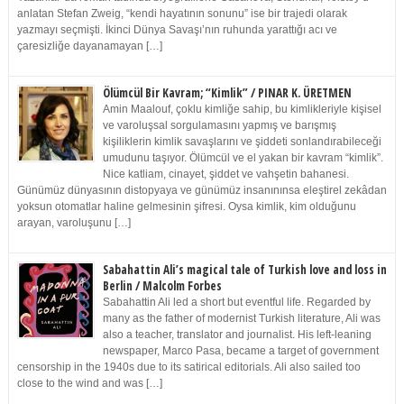
anlatan Stefan Zweig, “kendi hayatının sonunu” ise bir trajedi olarak
yazmayı seçmişti. İkinci Dünya Savaşı’nın ruhunda yarattığı acı ve
çaresizliğe dayanamayan […]
Ölümcül Bir Kavram; “Kimlik” / PINAR K. ÜRETMEN
Amin Maalouf, çoklu kimliğe sahip, bu kimlikleriyle kişisel
ve varoluşsal sorgulamasını yapmış ve barışmış
kişiliklerin kimlik savaşlarını ve şiddeti sonlandırabileceği
umudunu taşıyor. Ölümcül ve el yakan bir kavram “kimlik”.
Nice katliam, cinayet, şiddet ve vahşetin bahanesi.
Günümüz dünyasının distopyaya ve günümüz insanınınsa eleştirel zekâdan
yoksun otomatlar haline gelmesinin şifresi. Oysa kimlik, kim olduğunu
arayan, varoluşunu […]
Sabahattin Ali’s magical tale of Turkish love and loss in
Berlin / Malcolm Forbes
Sabahattin Ali led a short but eventful life. Regarded by
many as the father of modernist Turkish literature, Ali was
also a teacher, translator and journalist. His left-leaning
newspaper, Marco Pasa, became a target of government
censorship in the 1940s due to its satirical editorials. Ali also sailed too
close to the wind and was […]