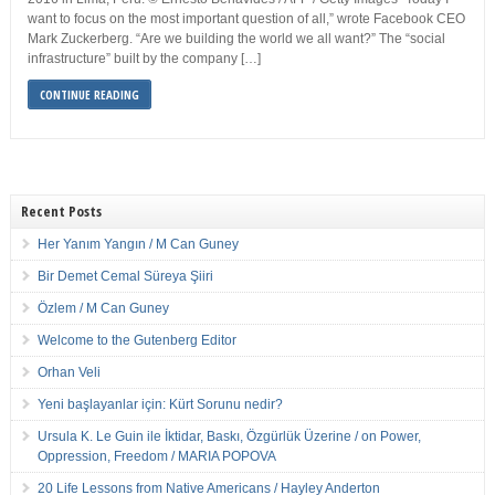
want to focus on the most important question of all,” wrote Facebook CEO
Mark Zuckerberg. “Are we building the world we all want?” The “social
infrastructure” built by the company […]
CONTINUE READING
Recent Posts
Her Yanım Yangın / M Can Guney
Bir Demet Cemal Süreya Şiiri
Özlem / M Can Guney
Welcome to the Gutenberg Editor
Orhan Veli
Yeni başlayanlar için: Kürt Sorunu nedir?
Ursula K. Le Guin ile İktidar, Baskı, Özgürlük Üzerine / on Power,
Oppression, Freedom / MARIA POPOVA
20 Life Lessons from Native Americans / Hayley Anderton