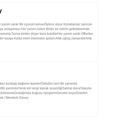
y
 yanım sanki Bir uçurum kenarıÖylece durur Kımıldamaz sanırsın
 anlaşılmazı Her yanım özlem Birikir bir nehrin getirdiklerinde
 boynuma Sonra birden düşer kara bulutlarHer yanım sanki Öfkeden
bir kavga Kurtul elem ellerinden gülüm Artık uğraş zamanıdırArtık
 kızıllaştı dağların tepeleriÖzledim seni Bir yanımda
rBir yanımdaYanık kül rengi toprak sessizliğiSalınıp dururSokulur
uk gülümsemeDudağımda buğusu öpüşlerinGeceler boyuÖzledim
ynak / Memduh Güney