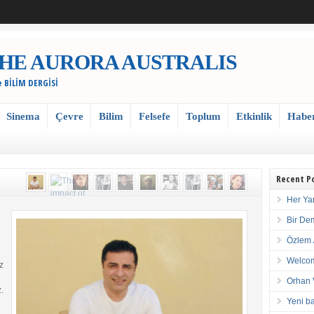
 / THE AURORA AUSTRALIS
e BİLİM DERGİSİ
Sinema
Çevre
Bilim
Felsefe
Toplum
Etkinlik
Habe
Recent P
Her Ya
Bir De
Özlem 
Welcom
z
Orhan 
.
Yeni ba