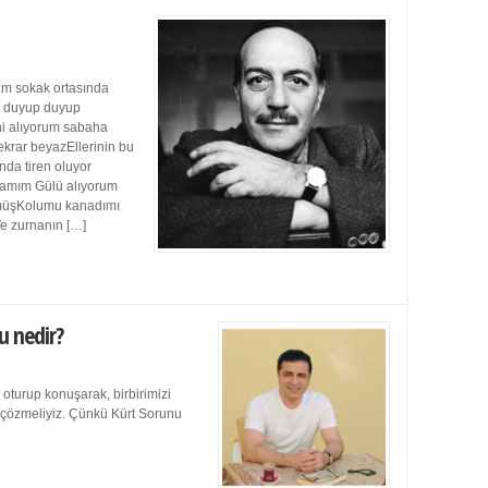
m sokak ortasında
ı duyup duyup
ini alıyorum sabaha
ekrar beyazEllerinin bu
da tiren oluyor
damım Gülü alıyorum
müşKolumu kanadımı
Ve zurnanın […]
u nedir?
 oturup konuşarak, birbirimizi
e çözmeliyiz. Çünkü Kürt Sorunu