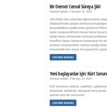
Bir Demet Cemal Süreya Şiiri
Güneyin Işıkları
|
February 16, 2025
GÜLGülün tam ortasında ağlıyorumHer akşa
öldükçeÖnümü arkamı bilmiyorumAzaldığın
karanlıktaBeni ayakta tutan gözlerinin Eller
kadar seviyorumEllerin beyaz tekrar beyaz t
kadar beyaz olmasından korkuyorumİstasyon
birazBen bazan istasyonu bulamayan bir a
yüzüme sürüyorumHer nasılsa sokağa düş
kırıyorumBir kan oluyor bir kıyamet bir çalgı
CONTINUE READING
Yeni başlayanlar için: Kürt Sorun
Güneyin Işıkları
|
February 16, 2025
Kürt Sorununu silahsız, şiddetsiz, çatışmasız
anlayarak, anlatarak, anlaşarak barış içind
aslında sizin de sorununuz.
CONTINUE READING