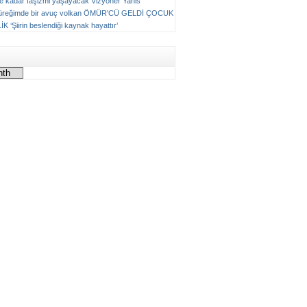
ne kadar faşizmi yaşayacak
Vizyoner
Yanis
üreğimde bir avuç volkan
ÖMÜR'CÜ GELDİ ÇOCUK
LİK
‘Şiirin beslendiği kaynak hayattır’