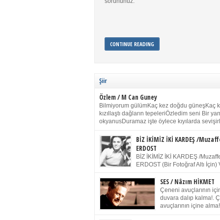
sorununuz.
CONTINUE READING
Şiir
Özlem / M Can Guney
Bilmiyorum gülümKaç kez doğdu güneşKaç 
kızıllaştı dağların tepeleriÖzledim seni Bir y
okyanusDuramaz işte öylece kıyılarda sevişir
yanımdaYanık kül rengi toprak sessizliğiSalın
dururSokulur yalnızlığıma kokun olur Gözleri
BİZ İKİMİZ İKİ KARDEŞ /Muzaff
buruk gülümsemeDudağımda buğusu
ERDOST
öpüşlerinGeceler boyuÖzledim seni 2004 Ha
BİZ İKİMİZ İKİ KARDEŞ /Muzaffe
Sydney / Toplumsal Kaynak / Memduh Güney
ERDOST (Bir Fotoğraf Altı İçin) 
geleceğiz bir gün, biz ikimiz İki
Duracağız Fotoğrafımızda durduğumuz gibi 
SES / Nâzım HİKMET
ellerimde kelepçe Yüzümde yapay bir gülüş
Çeneni avuçlarının için
(Kelepçeyi yadırgamanın gülüşü belki İlk kez
duvara dalıp kalma!. 
için Sonra alıştım Ve unuttum sonra kelepçeyi
avuçlarının içine alma!
bileklerimde) Senin yüzün İçerde olmanın ve
Pencereye gel! Bak! D
umudun arasında Ve ilk […]