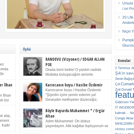
Ursula 
/ on P
20 Lif
Andert
Niçin 
Pumpki
Glucose
Öykü
RANDEVU (Vizyoner) / EDGAR ALLAN
Konular
POE
kez
2 Temmuz
A
anımda
Orada beni bekle! O yankılı vadide
Şık'ın sav
Bir
Mutlaka buluşacağım seninle.
ıp
Senin
Bağışı
(Chichester Piskoposu Henry King’in
m bir
Cumarte
karısının ölümü üstüne yazdığı ağıt.) Talihsiz ve
Çöl
er İlhan
Karıncanın boyu / Hasibe Özdemir
gizemli adam! – Sen ki kendi hayal gücünün
Zeit
Donald 
Karıncanın boyu / Hasibe Özdemir
feat
ziran
parlaklığıyla afalladın, gençliğinin alevleri arasına
“Şişirdin içimi yemin ederim ya!
r İlhan
düştün! Hayalimde seni tekrar görüyorum! Bir kez
Deseydin methiyeler düzeceğiz,
Ve biz
Gidersen Yık
daha önümde duruyor siluetin! – Olduğun – ah
çıkmazdım evden.” Sesi sinirden
 kardeş
IT
INGEBO
olduğun gibi değil soğuk vadide ve gölgelerin […]
titriyor. “Sana gel demedim kızım.” diyorum sakince.
Benim
Böyle Buyurdu Muhammet * / Ergür
kalmak…
Ni
“Takıldın peşime madem, ne duyarsan
Altan
e alıp,
Cengiz Aktar
katlanacaksın.” Bir sigara yakıyor. Başını yana yatırıp,
 olduğu
Çeneni
Adım Muhammet. On dokuz
bezmiş annelerin yılgın bakışıyla süzüyor beni.
NİHİLİZMİ
. Kalk!
yaşındayım. Atık kağıtlar topluyorum ve
Kaşlarımı kaldırıp ona bakıyorum ben de. Pes ediyor.
victory comes
ışarda
Kızılay`dan Ulus`a kadar üç kez
“Git nereye atacaksan at, ben mezeleri söylüyorum