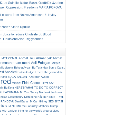
K. Le Guin ile İktidar, Baskı, Özgürlük Üzerine
ower, Oppression, Freedom / MARIA POPOVA
e Lessons from Native Americans / Hayley
on
Yazarız? / John Updike
n Juice to reduce Cholesterol, Blood
, Lipids And Also Triglycerides
Ahmet Telli
Ahmet Şık
Ahmet
HMET CEMAL
unmasının tam metni
Asli Erdogan
Bakişın
klık sistemi
Behçet Aysan
Bu Tufandan Sonra
Cansu
si Anneleri
Didem Gülçin Erdem
Die gestundete
Trump
EDGAR ALLAN POE
Eren Aysan
ured
Fidel Castro
feminist
Fikret YAZ
ılır Bu Kent
HERE’S WHAT TO DO TO CORRECT
RG BACHMANN
M. Can Güney
Madımak
Nefessiz
cholas Glastonbury
Nietzsche
Nâzım HİKMET
Prof.
RANDEVU
Sarıl Bana . M Can Güney
SES
SİYASİ
N BİR SEMPTOMU
the Saturday Mothers
Trump
 with a silver lining for the world’s progressives