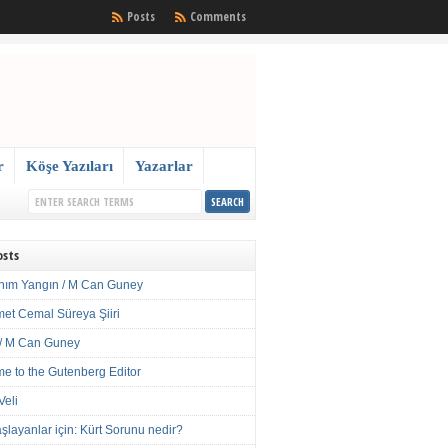
Posts
Comments
r
Köşe Yazıları
Yazarlar
osts
nım Yangın / M Can Guney
met Cemal Süreya Şiiri
/ M Can Guney
e to the Gutenberg Editor
Veli
şlayanlar için: Kürt Sorunu nedir?