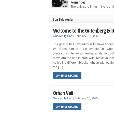
to solution may well be to get more sleep but 
Fernández
you get your 8 hours a night and still feel fati
The only sure thing in life is tha
when your […]
must die. Having seen the occa
images of the frail Fidel Castro at 90, one kne
sooner rather than later the leader of the Cu
Son Eklenenler
Revolution would succumb to that most strict o
human laws. Although saddened in very pers
Welcome to the Gutenberg Edi
ways by the […]
Güneyin Işıkları
|
February 16, 2025
The goal of this new editor is to make adding
WordPress simple and enjoyable. This whol
pieces of content—somewhat similar to LEG
move around and interact with. Move your cu
notice the different blocks light up with outl
the […]
CONTINUE READING
Orhan Veli
Güneyin Işıkları
|
February 16, 2025
CONTINUE READING