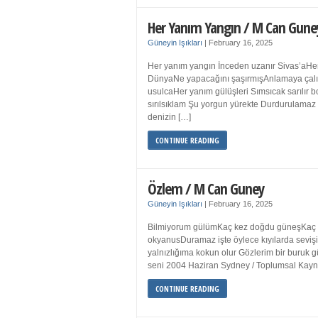
Her Yanım Yangın / M Can Gune
Güneyin Işıkları
|
February 16, 2025
Her yanım yangın İnceden uzanır Sivas’aHer
DünyaNe yapacağını şaşırmışAnlamaya çalışır
usulcaHer yanım gülüşleri Sımsıcak sarılır
sırılsıklam Şu yorgun yürekte Durdurulamaz 
denizin […]
CONTINUE READING
Özlem / M Can Guney
Güneyin Işıkları
|
February 16, 2025
Bilmiyorum gülümKaç kez doğdu güneşKaç kez
okyanusDuramaz işte öylece kıyılarda sevişi
yalnızlığıma kokun olur Gözlerim bir bur
seni 2004 Haziran Sydney / Toplumsal Ka
CONTINUE READING