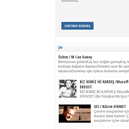
sorununuz.
CONTINUE READING
Şiir
Özlem / M Can Guney
Bilmiyorum gülümKaç kez doğdu güneşKaç 
kızıllaştı dağların tepeleriÖzledim seni Bir y
okyanusDuramaz işte öylece kıyılarda sevişir
yanımdaYanık kül rengi toprak sessizliğiSalın
dururSokulur yalnızlığıma kokun olur Gözleri
BİZ İKİMİZ İKİ KARDEŞ /Muzaff
buruk gülümsemeDudağımda buğusu
ERDOST
öpüşlerinGeceler boyuÖzledim seni 2004 Ha
BİZ İKİMİZ İKİ KARDEŞ /Muzaffe
Sydney / Toplumsal Kaynak / Memduh Güney
ERDOST (Bir Fotoğraf Altı İçin) 
geleceğiz bir gün, biz ikimiz İki
Duracağız Fotoğrafımızda durduğumuz gibi 
SES / Nâzım HİKMET
ellerimde kelepçe Yüzümde yapay bir gülüş
Çeneni avuçlarının için
(Kelepçeyi yadırgamanın gülüşü belki İlk kez
duvara dalıp kalma!. 
için Sonra alıştım Ve unuttum sonra kelepçeyi
avuçlarının içine alma!
bileklerimde) Senin yüzün İçerde olmanın ve
Pencereye gel! Bak! D
umudun arasında Ve ilk […]