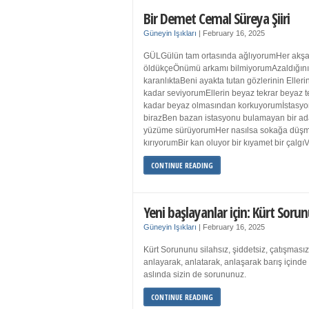
Bir Demet Cemal Süreya Şiiri
Güneyin Işıkları
|
February 16, 2025
GÜLGülün tam ortasında ağlıyorumHer akşa
öldükçeÖnümü arkamı bilmiyorumAzaldığın
karanlıktaBeni ayakta tutan gözlerinin Eller
kadar seviyorumEllerin beyaz tekrar beyaz t
kadar beyaz olmasından korkuyorumİstasyon
birazBen bazan istasyonu bulamayan bir a
yüzüme sürüyorumHer nasılsa sokağa düş
kırıyorumBir kan oluyor bir kıyamet bir çalgı
CONTINUE READING
Yeni başlayanlar için: Kürt Sorun
Güneyin Işıkları
|
February 16, 2025
Kürt Sorununu silahsız, şiddetsiz, çatışmasız
anlayarak, anlatarak, anlaşarak barış içind
aslında sizin de sorununuz.
CONTINUE READING