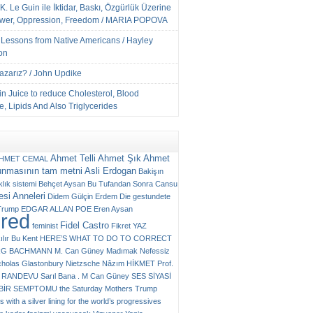
K. Le Guin ile İktidar, Baskı, Özgürlük Üzerine
ower, Oppression, Freedom / MARIA POPOVA
e Lessons from Native Americans / Hayley
on
Yazarız? / John Updike
n Juice to reduce Cholesterol, Blood
, Lipids And Also Triglycerides
Ahmet Telli
Ahmet Şık
Ahmet
HMET CEMAL
unmasının tam metni
Asli Erdogan
Bakişın
klık sistemi
Behçet Aysan
Bu Tufandan Sonra
Cansu
si Anneleri
Didem Gülçin Erdem
Die gestundete
Trump
EDGAR ALLAN POE
Eren Aysan
ured
Fidel Castro
feminist
Fikret YAZ
ılır Bu Kent
HERE’S WHAT TO DO TO CORRECT
RG BACHMANN
M. Can Güney
Madımak
Nefessiz
cholas Glastonbury
Nietzsche
Nâzım HİKMET
Prof.
RANDEVU
Sarıl Bana . M Can Güney
SES
SİYASİ
N BİR SEMPTOMU
the Saturday Mothers
Trump
 with a silver lining for the world’s progressives