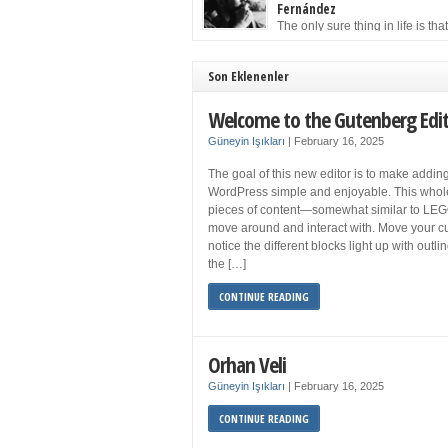
to solution may well be to get more sleep but 
Fernández
you get your 8 hours a night and still feel fati
The only sure thing in life is tha
when your […]
must die. Having seen the occa
images of the frail Fidel Castro at 90, one kne
sooner rather than later the leader of the Cu
Son Eklenenler
Revolution would succumb to that most strict o
human laws. Although saddened in very pers
Welcome to the Gutenberg Edi
ways by the […]
Güneyin Işıkları
|
February 16, 2025
The goal of this new editor is to make adding
WordPress simple and enjoyable. This whol
pieces of content—somewhat similar to LEG
move around and interact with. Move your cu
notice the different blocks light up with outl
the […]
CONTINUE READING
Orhan Veli
Güneyin Işıkları
|
February 16, 2025
CONTINUE READING