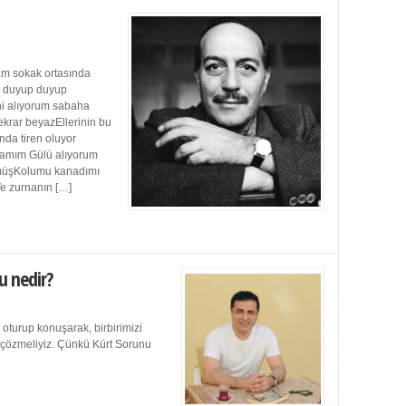
m sokak ortasında
ı duyup duyup
ini alıyorum sabaha
ekrar beyazEllerinin bu
da tiren oluyor
damım Gülü alıyorum
müşKolumu kanadımı
Ve zurnanın […]
u nedir?
 oturup konuşarak, birbirimizi
e çözmeliyiz. Çünkü Kürt Sorunu