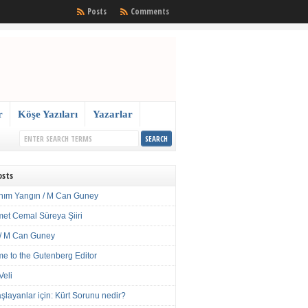
Posts
Comments
r
Köşe Yazıları
Yazarlar
osts
nım Yangın / M Can Guney
met Cemal Süreya Şiiri
/ M Can Guney
e to the Gutenberg Editor
Veli
şlayanlar için: Kürt Sorunu nedir?