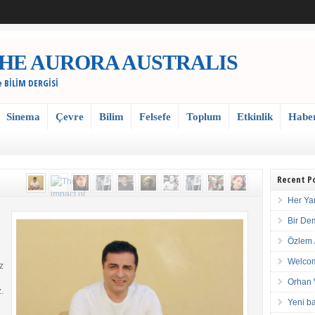
 / THE AURORA AUSTRALIS
e BİLİM DERGİSİ
Sinema
Çevre
Bilim
Felsefe
Toplum
Etkinlik
Habe
Recent P
Her Ya
Bir De
Özlem 
Welcom
z
Orhan 
.
Yeni ba