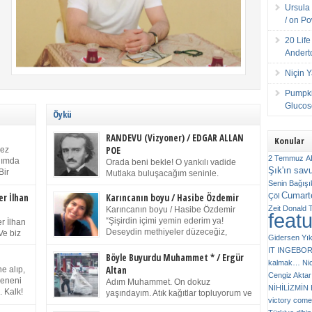
Ursula 
/ on P
20 Lif
Andert
Niçin 
Pumpki
Glucose
Öykü
RANDEVU (Vizyoner) / EDGAR ALLAN
Konular
POE
kez
2 Temmuz
A
anımda
Orada beni bekle! O yankılı vadide
Şık'ın sav
Bir
Mutlaka buluşacağım seninle.
ıp
Senin
Bağışı
(Chichester Piskoposu Henry King’in
m bir
Cumarte
karısının ölümü üstüne yazdığı ağıt.) Talihsiz ve
Çöl
er İlhan
Karıncanın boyu / Hasibe Özdemir
gizemli adam! – Sen ki kendi hayal gücünün
Zeit
Donald 
Karıncanın boyu / Hasibe Özdemir
feat
ziran
parlaklığıyla afalladın, gençliğinin alevleri arasına
“Şişirdin içimi yemin ederim ya!
r İlhan
düştün! Hayalimde seni tekrar görüyorum! Bir kez
Deseydin methiyeler düzeceğiz,
Ve biz
Gidersen Yık
daha önümde duruyor siluetin! – Olduğun – ah
çıkmazdım evden.” Sesi sinirden
 kardeş
IT
INGEBO
olduğun gibi değil soğuk vadide ve gölgelerin […]
titriyor. “Sana gel demedim kızım.” diyorum sakince.
Benim
Böyle Buyurdu Muhammet * / Ergür
kalmak…
Ni
“Takıldın peşime madem, ne duyarsan
Altan
e alıp,
Cengiz Aktar
katlanacaksın.” Bir sigara yakıyor. Başını yana yatırıp,
 olduğu
Çeneni
Adım Muhammet. On dokuz
bezmiş annelerin yılgın bakışıyla süzüyor beni.
NİHİLİZMİ
. Kalk!
yaşındayım. Atık kağıtlar topluyorum ve
Kaşlarımı kaldırıp ona bakıyorum ben de. Pes ediyor.
victory comes
ışarda
Kızılay`dan Ulus`a kadar üç kez
“Git nereye atacaksan at, ben mezeleri söylüyorum