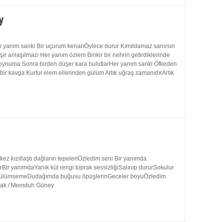
y
 yanım sanki Bir uçurum kenarıÖylece durur Kımıldamaz sanırsın
 anlaşılmazı Her yanım özlem Birikir bir nehrin getirdiklerinde
 boynuma Sonra birden düşer kara bulutlarHer yanım sanki Öfkeden
bir kavga Kurtul elem ellerinden gülüm Artık uğraş zamanıdırArtık
 kızıllaştı dağların tepeleriÖzledim seni Bir yanımda
rBir yanımdaYanık kül rengi toprak sessizliğiSalınıp dururSokulur
uk gülümsemeDudağımda buğusu öpüşlerinGeceler boyuÖzledim
ynak / Memduh Güney