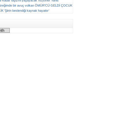
ne kadar faşizmi yaşayacak
Vizyoner
Yanis
üreğimde bir avuç volkan
ÖMÜR'CÜ GELDİ ÇOCUK
LİK
‘Şiirin beslendiği kaynak hayattır’