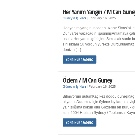
Her Yanım Yangın / M Can Gune
Güneyin Işıkları
|
February 16, 2025
Her yanım yangın İnceden uzanır Sivas’aHer
DünyaNe yapacağını şaşırmışAnlamaya çalışır
usulcaHer yanım gülüşleri Sımsıcak sarılır
sırılsıklam Şu yorgun yürekte Durdurulamaz 
denizin […]
CONTINUE READING
Özlem / M Can Guney
Güneyin Işıkları
|
February 16, 2025
Bilmiyorum gülümKaç kez doğdu güneşKaç kez
okyanusDuramaz işte öylece kıyılarda sevişi
yalnızlığıma kokun olur Gözlerim bir bur
seni 2004 Haziran Sydney / Toplumsal Ka
CONTINUE READING