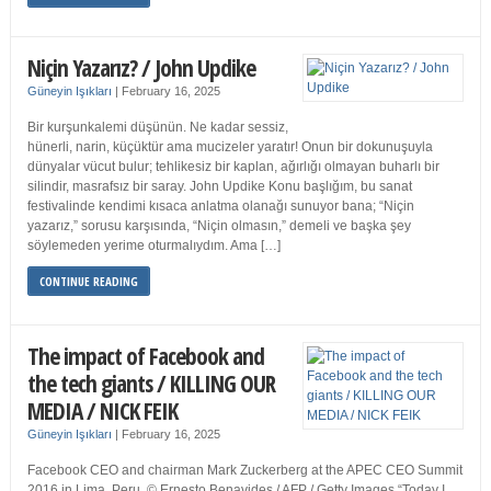
Niçin Yazarız? / John Updike
Güneyin Işıkları
|
February 16, 2025
Bir kurşunkalemi düşünün. Ne kadar sessiz,
hünerli, narin, küçüktür ama mucizeler yaratır! Onun bir dokunuşuyla
dünyalar vücut bulur; tehlikesiz bir kaplan, ağırlığı olmayan buharlı bir
silindir, masrafsız bir saray. John Updike Konu başlığım, bu sanat
festivalinde kendimi kısaca anlatma olanağı sunuyor bana; “Niçin
yazarız,” sorusu karşısında, “Niçin olmasın,” demeli ve başka şey
söylemeden yerime oturmalıydım. Ama […]
CONTINUE READING
The impact of Facebook and
the tech giants / KILLING OUR
MEDIA / NICK FEIK
Güneyin Işıkları
|
February 16, 2025
Facebook CEO and chairman Mark Zuckerberg at the APEC CEO Summit
2016 in Lima, Peru. © Ernesto Benavides / AFP / Getty Images “Today I