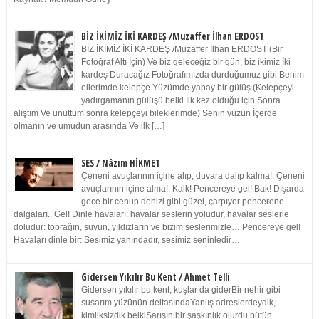
BİZ İKİMİZ İKİ KARDEŞ /Muzaffer İlhan ERDOST
BİZ İKİMİZ İKİ KARDEŞ /Muzaffer İlhan ERDOST (Bir
Fotoğraf Altı İçin) Ve biz geleceğiz bir gün, biz ikimiz İki
kardeş Duracağız Fotoğrafımızda durduğumuz gibi Benim
ellerimde kelepçe Yüzümde yapay bir gülüş (Kelepçeyi
yadırgamanın gülüşü belki İlk kez olduğu için Sonra
alıştım Ve unuttum sonra kelepçeyi bileklerimde) Senin yüzün İçerde
olmanın ve umudun arasında Ve ilk […]
SES / Nâzım HİKMET
Çeneni avuçlarının içine alıp, duvara dalıp kalma!. Çeneni
avuçlarının içine alma!. Kalk! Pencereye gel! Bak! Dışarda
gece bir cenup denizi gibi güzel, çarpıyor pencerene
dalgaları.. Gel! Dinle havaları: havalar seslerin yoludur, havalar seslerle
doludur: toprağın, suyun, yıldızların ve bizim seslerimizle… Pencereye gel!
Havaları dinle bir: Sesimiz yanındadır, sesimiz seninledir…
Gidersen Yıkılır Bu Kent / Ahmet Telli
Gidersen yıkılır bu kent, kuşlar da giderBir nehir gibi
susarım yüzünün deltasındaYanlış adreslerdeydik,
kimliksizdik belkiSarışın bir şaşkınlık olurdu bütün