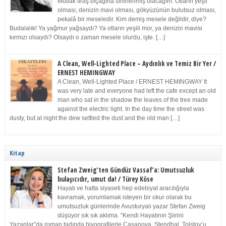
Mutlak tıraş bıçağına sinirlenmiş olacağım. Otların yeşil
olması, denizin mavi olması, gökyüzünün bulutsuz olması,
pekalâ bir meseledir. Kim demiş mesele değildir, diye?
Budalalık! Ya yağmur yağsaydı? Ya otların yeşili mor, ya denizin mavisi
kırmızı olsaydı? Olsaydı o zaman mesele olurdu, işte. […]
A Clean, Well-Lighted Place – Aydınlık ve Temiz Bir Yer /
ERNEST HEMINGWAY
A Clean, Well-Lighted Place / ERNEST HEMINGWAY It
was very late and everyone had left the cafe except an old
man who sat in the shadow the leaves of the tree made
against the electric light. In the day time the street was
dusty, but at night the dew settled the dust and the old man […]
Kitap
Stefan Zweig’ten Gündüz Vassaf’a: Umutsuzluk
bulaşıcıdır, umut da! / Türey Köse
Hayatı ve hatta siyaseti hep edebiyat aracılığıyla
kavramak, yorumlamak isteyen bir okur olarak bu
umutsuzluk günlerinde Avusturyalı yazar Stefan Zweig
düşüyor sık sık aklıma. “Kendi Hayatının Şiirini
Yazanlar”da roman tadında biyografilerle Casanova, Stendhal, Tolstoy’u