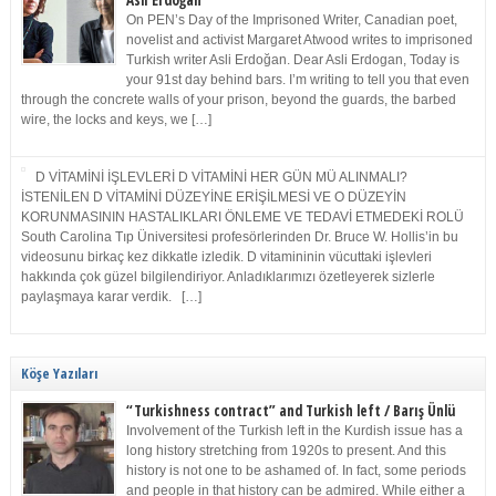
Asli Erdoğan
On PEN’s Day of the Imprisoned Writer, Canadian poet,
novelist and activist Margaret Atwood writes to imprisoned
Turkish writer Asli Erdoğan. Dear Asli Erdogan, Today is
your 91st day behind bars. I’m writing to tell you that even
through the concrete walls of your prison, beyond the guards, the barbed
wire, the locks and keys, we […]
D VİTAMİNİ İŞLEVLERİ D VİTAMİNİ HER GÜN MÜ ALINMALI?
İSTENİLEN D VİTAMİNİ DÜZEYİNE ERİŞİLMESİ VE O DÜZEYİN
KORUNMASININ HASTALIKLARI ÖNLEME VE TEDAVİ ETMEDEKİ ROLÜ
South Carolina Tıp Üniversitesi profesörlerinden Dr. Bruce W. Hollis’in bu
videosunu birkaç kez dikkatle izledik. D vitamininin vücuttaki işlevleri
hakkında çok güzel bilgilendiriyor. Anladıklarımızı özetleyerek sizlerle
paylaşmaya karar verdik. […]
Köşe Yazıları
“Turkishness contract” and Turkish left / Barış Ünlü
Involvement of the Turkish left in the Kurdish issue has a
long history stretching from 1920s to present. And this
history is not one to be ashamed of. In fact, some periods
and people in that history can be admired. While either a