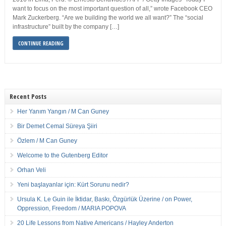
want to focus on the most important question of all,” wrote Facebook CEO
Mark Zuckerberg. “Are we building the world we all want?” The “social
infrastructure” built by the company […]
CONTINUE READING
Recent Posts
Her Yanım Yangın / M Can Guney
Bir Demet Cemal Süreya Şiiri
Özlem / M Can Guney
Welcome to the Gutenberg Editor
Orhan Veli
Yeni başlayanlar için: Kürt Sorunu nedir?
Ursula K. Le Guin ile İktidar, Baskı, Özgürlük Üzerine / on Power,
Oppression, Freedom / MARIA POPOVA
20 Life Lessons from Native Americans / Hayley Anderton