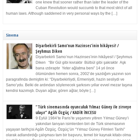
one knew that sooner rather than later the leader of the
Cuban Revolution would succumb to that most strict of all
human laws. Although saddened in very personal ways by the […]
Sinema
Diyarbekirli Samo’nun Hazinses’inin hikâyesi! /
Şeyhmus Diken
Diyarbekirli Samo’nun Hazinses’inin hikâyesi! / Şeyhmus
Diken “Bir Gül gibi kıvraktır Bülbül gibi şakraktır Aşk
bana ızdıraptır Yeter ağlatma beni” 14 yıl önce
ölümünden hemen sonra, 2002’de yazdığım yazının son
paragrafında demiştim ki: “Diyarbekirliydi, Ermeniydi, hazin sesliydi ve
Samo’ydu. Belki de ardından söylenecek şarkısını yıllar evvel mezar taşına
kendisi kazımıştı. Duyan ağlar, gören ağlar, böyle […]
“Türk sinemasında oyunculuk Yılmaz Güney ile zirveye
ulaşır” Agâh Özgüç / KADİR İNCESU
9 Eylül 1984’te Paris’te yaşamını yitiren Yılmaz Güney’i
yakından tanıyan isimlerden biri de Türk sinemasının
yaşayan tarihçisi Agâh Özgüç. Özgüç’ün “Yılmaz Güney Filmleri Tarihi”
olarak adlandırdığı çalışması tam bir başvuru, temel bir kaynak kitabı olma