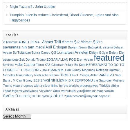
Niçin Yazarız? / John Updike
Pumpkin Juice to reduce Cholesterol, Blood Glucose, Lipids And Also
Triglycerides
Konular
Ahmet Telli
Ahmet Şık
Ahmet Şık'ın
2 Temmuz
AHMET CEMAL
savunmasının tam metni
Asli Erdogan
Bakişın Senin
Bağışıklık sistemi
Behçet
Cumartesi Anneleri
Aysan
Bu Tufandan Sonra
Cansu Çöl
Didem Gülçin Erdem
Die
featured
gestundete Zeit
Donald Trump
EDGAR ALLAN POE
Eren Aysan
Fidel Castro
feminist
Fikret YAZ
Gidersen Yıkılır Bu Kent
HERE’S WHAT TO DO TO
CORRECT IT
INGEBORG BACHMANN
M. Can Güney
Madımak
Nefessiz kalmak…
Nicholas Glastonbury
Nietzsche
Nâzım HİKMET
Prof. Cengiz Aktar
RANDEVU
Sarıl
Bana . M Can Güney
SES
SİYASİ NİHİLİZMİN BİR SEMPTOMU
the Saturday Mothers
Trump victory comes with a silver lining for the world’s progressives
Türkiye dibine
kadar faşizmi yaşayacak
Vizyoner
Yanis Varoufakis
yüreğimde bir avuç volkan
ÖMÜR'CÜ GELDİ ÇOCUK
öykü
ŞEHİTLİK
‘Şiirin beslendiği kaynak hayattır’
Archives
Archives