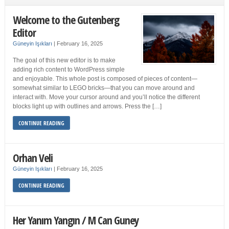
Welcome to the Gutenberg
Editor
Güneyin Işıkları
|
February 16, 2025
The goal of this new editor is to make
adding rich content to WordPress simple
and enjoyable. This whole post is composed of pieces of content—
somewhat similar to LEGO bricks—that you can move around and
interact with. Move your cursor around and you’ll notice the different
blocks light up with outlines and arrows. Press the […]
CONTINUE READING
Orhan Veli
Güneyin Işıkları
|
February 16, 2025
CONTINUE READING
Her Yanım Yangın / M Can Guney