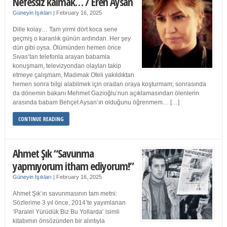
Nefessiz kalmak… / Eren Aysan
Güneyin Işıkları
|
February 16, 2025
Dille kolay… Tam yirmi dört koca sene
geçmiş o karanlık günün ardından. Her şey
dün gibi oysa. Ölümünden hemen önce
Sıvas’tan telefonla arayan babamla
konuşmam, televizyondan olayları takip
etmeye çalışmam, Madımak Oteli yakıldıktan
hemen sonra bilgi alabilmek için oradan oraya koşturmam; sonrasında
da dönemin bakanı Mehmet Gazioğlu’nun açıklamasından ölenlerin
arasında babam Behçet Aysan’ın olduğunu öğrenmem… […]
CONTINUE READING
Ahmet Şık “Savunma
yapmıyorum itham ediyorum!”
Güneyin Işıkları
|
February 16, 2025
Ahmet Şık’ın savunmasının tam metni:
Sözlerime 3 yıl önce, 2014’te yayımlanan
‘Paralel Yürüdük Biz Bu Yollarda’ isimli
kitabımın önsözünden bir alıntıyla