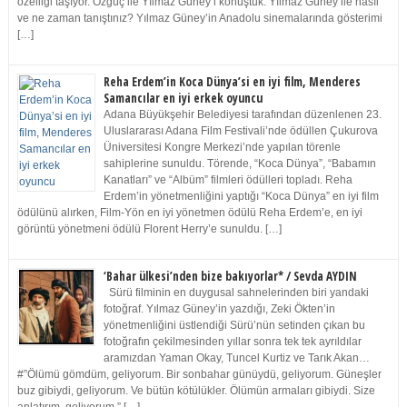
özelliği taşıyor. Özgüç ile Yılmaz Güney’i konuştuk. Yılmaz Güney ile nasıl
ve ne zaman tanıştınız? Yılmaz Güney’in Anadolu sinemalarında gösterimi
[…]
Reha Erdem’in Koca Dünya’si en iyi film, Menderes
Samancılar en iyi erkek oyuncu
Adana Büyükşehir Belediyesi tarafından düzenlenen 23.
Uluslararası Adana Film Festivali’nde ödüllen Çukurova
Üniversitesi Kongre Merkezi’nde yapılan törenle
sahiplerine sunuldu. Törende, “Koca Dünya”, “Babamın
Kanatları” ve “Albüm” filmleri ödülleri topladı. Reha
Erdem’in yönetmenliğini yaptığı “Koca Dünya” en iyi film
ödülünü alırken, Film-Yön en iyi yönetmen ödülü Reha Erdem’e, en iyi
görüntü yönetmeni ödülü Florent Herry’e sunuldu. […]
‘Bahar ülkesi’nden bize bakıyorlar* / Sevda AYDIN
Sürü filminin en duygusal sahnelerinden biri yandaki
fotoğraf. Yılmaz Güney’in yazdığı, Zeki Ökten’in
yönetmenliğini üstlendiği Sürü’nün setinden çıkan bu
fotoğrafın çekilmesinden yıllar sonra tek tek ayrıldılar
aramızdan Yaman Okay, Tuncel Kurtiz ve Tarık Akan…
#”Ölümü gömdüm, geliyorum. Bir sonbahar günüydü, geliyorum. Güneşler
buz gibiydi, geliyorum. Ve bütün kötülükler. Ölümün armaları gibiydi. Size