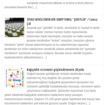
complete chauvinist attitude or at best a thick silence
prevailed towards the […]
SİYASİ NİHİLİZMİN BİR SEMPTOMU; “ŞEHİTLİK” / Cansu
Çöl
İnsanlık için “şehitlik” in tarihi, denilebilir ki “kutsal”ın tarihi
kadar eskidir. Hemen hemen bütün toplumlarda
birbirinden farklı ideolojiler, inançlar ve hatta meslek
grupları tarafından “kutsal” amaçları, inançları uğruna
ölenlerin “şehit” olarak adlandırılışına ve bu adlandırmayı yapanlar
tarafından bu ölüm vakalarının sembolik olarak sahiplenilip bir “şehadet
mertebesi” içerisinde anılışına rastlanır. Burada sorun elbette hayatını
kaybedenlerin adlandırılması […]
Bağışıklık sistemini güçlendirmenin 20 yolu
Soğuk havalar geldiğinde virüsler tarafından hasta
edilmek hiç hoş değildir. Bu yüzden şimdi
bahsedeceğimiz bağışıklık güçlendirici tavsiyeler sizi
virüslerin getirdiği hastalıklardan koruyup, mevsimin tadını
çıkarmanızı sağlayabilir. Şekerden kaçınmak Çok fazla
şeker tüketmek bağışıklık sisteminin bakterilere karşı savaşan
mekanizmasını bastırır. Sadece 75-100 gram şeker tüketmek bile beyaz kan
hücrelerinin bakterileri yok edecek gücünü azaltır. Doğal meyve […]