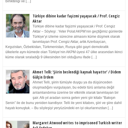
birlikteliği ve […]
Türkiye dibine kadar faşizmi yaşayacak / Prof. Cengiz
Aktar
Türkiye dibine kadar faşizmi yaşayacak / Prof. Cengiz
Aktar – Söyleşi : Yeter Polat AKPM’nin geçtiğimiz günlerde
Türkiye’yi izleme sürecine almasını küme düşmek olarak
tanımlayan Prof. Cengiz Aktar, artık Azerbaycan,
Kırgızistan, Özbekistan, Türkmenistan, Rusya gibi gayri demokratik
ülkelerle aynı kümede olan Türkiye’nin AKPM üyesi 47 ülke arasından ikinci
küme olarak sıraladığı 9 ülkesinden biri olduğunu ifade […]
Ahmet Telli: ‘Şiirin beslendiği kaynak hayattır’ / Didem
Gülçin Erdem
Ahmet Telli, şiirin tümüyle duygu ya da düşünceden
oluşmadığını vurgulayan, bu edebi türü anlama değil
anlamlandırma üzerine bir etkinlik olarak tanımlayan bir
şair. Altı yıl aradan sonra gelen yeni şiir kitabı “Bakışın
Senin” ile de bunu yeniden kanıtlıyor. Telli ile yeni kitabını, şiiri ve şiire dahil
hayatı konuştuk. – Bu söyleşiyi yeryüzündeki en iyi okurlarınızdan […]
Margaret Atwood writes to imprisoned Turkish writer