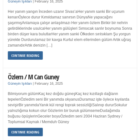
Güneyin Işıkları
|
February 16, 2025
Her yanım yangın İnceden uzanır Sivas’aHer yanım sanki Bir uçurum
kenarıÖylece durur Kımıldamaz sanırsın DünyaNe yapacağını
şaşırmışAnlamaya çalışır anlaşılmazı Her yanım özlem Birikir bir nehrin
getirdiklerinde usulcaHer yanım gülüşleri Sımsıcak sarılır boynuma Sonra
birden düşer kara bulutlarHer yanım sanki Öfkeden sırılsıklam Şu yorgun
yürekte Durdurulamaz bir kavga Kurtul elem ellerinden gülüm Artık uğraş
zamanıdırArtık denizin […]
CONTINUE READING
Özlem / M Can Guney
Güneyin Işıkları
|
February 16, 2025
Bilmiyorum gülümKaç kez doğdu güneşKaç kez kızıllaştı dağların
tepeleriÖzledim seni Bir yanımda okyanusDuramaz işte öylece kıyılarda
sevişirBir yanımdaYanık kül rengi toprak sessizliğiSalınıp dururSokulur
yalnızlığıma kokun olur Gözlerim bir buruk gülümsemeDudağımda
buğusu öpüşlerinGeceler boyuÖzledim seni 2004 Haziran Sydney /
Toplumsal Kaynak / Memduh Güney
CONTINUE READING