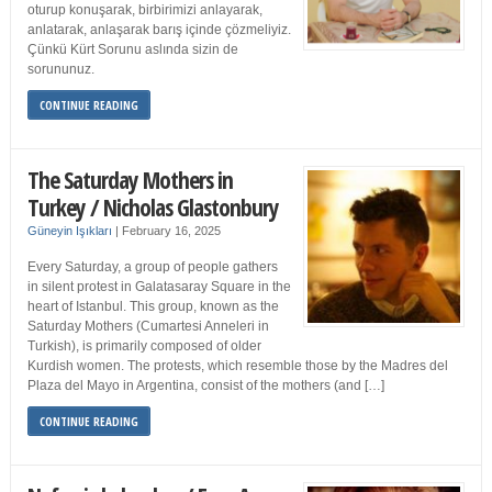
oturup konuşarak, birbirimizi anlayarak,
anlatarak, anlaşarak barış içinde çözmeliyiz.
Çünkü Kürt Sorunu aslında sizin de
sorununuz.
CONTINUE READING
The Saturday Mothers in
Turkey / Nicholas Glastonbury
Güneyin Işıkları
|
February 16, 2025
Every Saturday, a group of people gathers
in silent protest in Galatasaray Square in the
heart of Istanbul. This group, known as the
Saturday Mothers (Cumartesi Anneleri in
Turkish), is primarily composed of older
Kurdish women. The protests, which resemble those by the Madres del
Plaza del Mayo in Argentina, consist of the mothers (and […]
CONTINUE READING