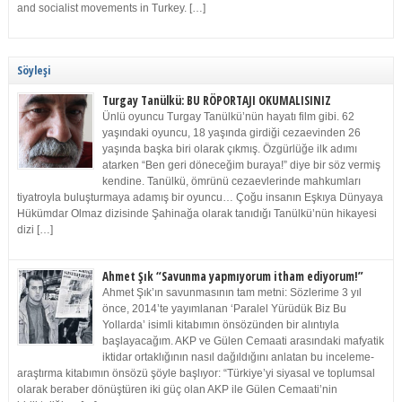
and socialist movements in Turkey. […]
Söyleşi
Turgay Tanülkü: BU RÖPORTAJI OKUMALISINIZ
Ünlü oyuncu Turgay Tanülkü’nün hayatı film gibi. 62
yaşındaki oyuncu, 18 yaşında girdiği cezaevinden 26
yaşında başka biri olarak çıkmış. Özgürlüğe ilk adımı
atarken “Ben geri döneceğim buraya!” diye bir söz vermiş
kendine. Tanülkü, ömrünü cezaevlerinde mahkumları
tiyatroyla buluşturmaya adamış bir oyuncu… Çoğu insanın Eşkıya Dünyaya
Hükümdar Olmaz dizisinde Şahinağa olarak tanıdığı Tanülkü’nün hikayesi
dizi […]
Ahmet Şık “Savunma yapmıyorum itham ediyorum!”
Ahmet Şık’ın savunmasının tam metni: Sözlerime 3 yıl
önce, 2014’te yayımlanan ‘Paralel Yürüdük Biz Bu
Yollarda’ isimli kitabımın önsözünden bir alıntıyla
başlayacağım. AKP ve Gülen Cemaati arasındaki mafyatik
iktidar ortaklığının nasıl dağıldığını anlatan bu inceleme-
araştırma kitabımın önsözü şöyle başlıyor: “Türkiye’yi siyasal ve toplumsal
olarak beraber dönüştüren iki güç olan AKP ile Gülen Cemaati’nin