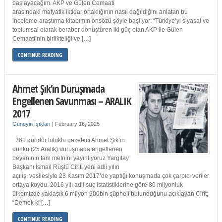
başlayacağım. AKP ve Gülen Cemaati
arasındaki mafyatik iktidar ortaklığının nasıl dağıldığını anlatan bu
inceleme-araştırma kitabımın önsözü şöyle başlıyor: “Türkiye’yi siyasal ve
toplumsal olarak beraber dönüştüren iki güç olan AKP ile Gülen
Cemaati’nin birlikteliği ve […]
CONTINUE READING
Ahmet Şık’ın Duruşmada
Engellenen Savunması – ARALIK
2017
Güneyin Işıkları
|
February 16, 2025
361 gündür tutuklu gazeteci Ahmet Şık’ın
dünkü (25 Aralık) duruşmada engellenen
beyanının tam metnini yayınlıyoruz Yargıtay
Başkanı İsmail Rüştü Cirit, yeni adli yılın
açılışı vesilesiyle 23 Kasım 2017’de yaptığı konuşmada çok çarpıcı veriler
ortaya koydu. 2016 yılı adli suç istatistiklerine göre 80 milyonluk
ülkemizde yaklaşık 6 milyon 900bin şüpheli bulunduğunu açıklayan Cirit;
“Demek ki […]
CONTINUE READING