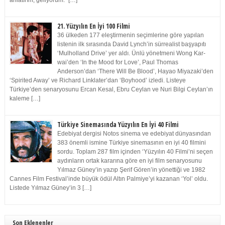
anlatırım, geliyorum.” […]
21. Yüzyılın En İyi 100 Filmi
36 ülkeden 177 eleştirmenin seçimlerine göre yapılan
listenin ilk sırasında David Lynch’in sürrealist başyapıtı
‘Mulholland Drive’ yer aldı. Ünlü yönetmeni Wong Kar-
wai’den ‘In the Mood for Love’, Paul Thomas
Anderson’dan ‘There Will Be Blood’, Hayao Miyazaki’den
‘Spirited Away’ ve Richard Linklater’dan ‘Boyhood’ izledi. Listeye
Türkiye’den senaryosunu Ercan Kesal, Ebru Ceylan ve Nuri Bilgi Ceylan’ın
kaleme […]
Türkiye Sinemasında Yüzyılın En İyi 40 Filmi
Edebiyat dergisi Notos sinema ve edebiyat dünyasından
383 önemli ismine Türkiye sinemasının en iyi 40 filmini
sordu. Toplam 287 film içinden ‘Yüzyılın 40 Filmi’ni seçen
aydınların ortak kararına göre en iyi film senaryosunu
Yılmaz Güney’in yazıp Şerif Gören’in yönettiği ve 1982
Cannes Film Festival’inde büyük ödül Altın Palmiye’yi kazanan ‘Yol’ oldu.
Listede Yılmaz Güney’in 3 […]
Son Eklenenler