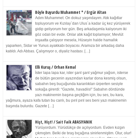
Böyle Buyurdu Muhammet * / Ergür Altan
Adım Muhammet. On dokuz yaşındayım. Atık kağıtlar
topluyorum ve Kızılay`dan Ulus`a kadar üç kez yürüyerek
gidip geliyorum her gün. Beş arkadaşımla kalıyorum iki
göz odalı bir evde. Onlar atık kağıt toplamıyor; Mevlüt
inşaatta çalışıyor mesela, Hüseyin halde hamallık
yaparken, Sidar ve Yunus ayakkabı boyacısı. Aramıza bir arkadaş daha
katıldı. Adı Abbas. Çalışmıyor o, diyaliz hastası. […]
Elli Kuruş / Orhan Kemal
İster lapa lapa kar, ister şarıl şarıl yağmur yağsın, isterse
de bütün gecenin ayazından karlar dona kesmiş olsun,
sabahın beş buçuğunda karanlıkları ürperten sesiyle
sokağa girerdi: “Gazete, havadiis!” Sabahın dördünde
yazı makinemin başına geçtiğim için, bu ses, bu kara,
yağmura, ayaza kafa tutan bu canlı, bu pırıl pırıl ses beni yazı makinemin
başında bulurdu. Gazete […]
Hişt, Hişt! / Sait Faik ABASIYANIK
Yürüyordum. Yürüdükçe de açılıyordum. Evden kızgın
çıkmıştım. Belki de tıraş bıçağına sinirlenmiştim. Olur, olur!