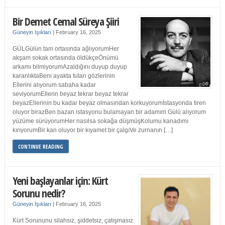
Bir Demet Cemal Süreya Şiiri
Güneyin Işıkları
|
February 16, 2025
GÜLGülün tam ortasında ağlıyorumHer
akşam sokak ortasında öldükçeÖnümü
arkamı bilmiyorumAzaldığını duyup duyup
karanlıktaBeni ayakta tutan gözlerinin
Ellerini alıyorum sabaha kadar
seviyorumEllerin beyaz tekrar beyaz tekrar
beyazEllerinin bu kadar beyaz olmasından korkuyorumİstasyonda tiren
oluyor birazBen bazan istasyonu bulamayan bir adamım Gülü alıyorum
yüzüme sürüyorumHer nasılsa sokağa düşmüşKolumu kanadımı
kırıyorumBir kan oluyor bir kıyamet bir çalgıVe zurnanın […]
CONTINUE READING
Yeni başlayanlar için: Kürt
Sorunu nedir?
Güneyin Işıkları
|
February 16, 2025
Kürt Sorununu silahsız, şiddetsiz, çatışmasız