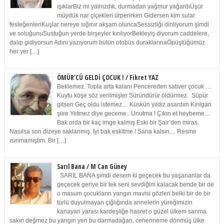
ışıklarBiz mi yalnızdık, durmadan yağmur yağardıÜşür
müydük nar çiçekleri ürperirken Gidersen kim sular
fesleğenleriKuşlar nereye sığınır akşam oluncaSessizliği dinliyorum şimdi
ve soluğunuSustuğun yerde birşeyler kırılıyorBekleyiş diyorum caddelere,
dalıp gidiyorsun Adını yazıyorum bütün otobüs duraklarınaÖpüştüğümüz
her yer […]
ÖMÜR’CÜ GELDİ ÇOCUK ! / Fikret YAZ
Beklemez. Topla arta kalanı Pencereden satıver çocuk …
Kuytu köşe söz verilmişler Süründürür öldürmez. Süpür
gitsen Geç oldu istemez… Küskün yıldız asardım Kırılgan
şiire Yetmez diye geceme.. Unutma ! Çıkın et heybeme…
Bak orda bir kaç imge kalmış Eski bir Şair’den miras.
Nasılsa son dizeye saklanmış. İyi bak eskitme ! Sana kalsın… Resme
ısınmamıştım. Bir […]
Sarıl Bana / M Can Güney
SARIL BANA şimdi desem ki geçecek bu yaşananlar da
geçecek geriye bir tek seni sevdiğim kalacak bende bir de
o masum çocukların yangın mavisi gözleri belki bir de bir
türlü duyulmayan çığlığında annelerin yüreğimizin
kanayan yarası kardeşliğe hasret o güzel ülkem sanma
sakın değmez bu yangın yeri bu darmadağan, cehenneme dönmüş ülke