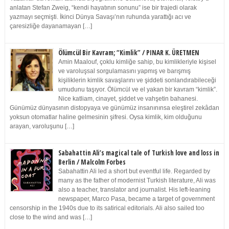
anlatan Stefan Zweig, “kendi hayatının sonunu” ise bir trajedi olarak
yazmayı seçmişti. İkinci Dünya Savaşı’nın ruhunda yarattığı acı ve
çaresizliğe dayanamayan […]
Ölümcül Bir Kavram; “Kimlik” / PINAR K. ÜRETMEN
Amin Maalouf, çoklu kimliğe sahip, bu kimlikleriyle kişisel
ve varoluşsal sorgulamasını yapmış ve barışmış
kişiliklerin kimlik savaşlarını ve şiddeti sonlandırabileceği
umudunu taşıyor. Ölümcül ve el yakan bir kavram “kimlik”.
Nice katliam, cinayet, şiddet ve vahşetin bahanesi.
Günümüz dünyasının distopyaya ve günümüz insanınınsa eleştirel zekâdan
yoksun otomatlar haline gelmesinin şifresi. Oysa kimlik, kim olduğunu
arayan, varoluşunu […]
Sabahattin Ali’s magical tale of Turkish love and loss in
Berlin / Malcolm Forbes
Sabahattin Ali led a short but eventful life. Regarded by
many as the father of modernist Turkish literature, Ali was
also a teacher, translator and journalist. His left-leaning
newspaper, Marco Pasa, became a target of government
censorship in the 1940s due to its satirical editorials. Ali also sailed too
close to the wind and was […]