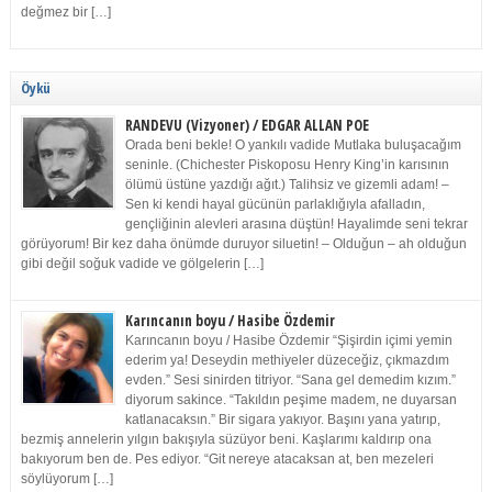
değmez bir […]
Öykü
RANDEVU (Vizyoner) / EDGAR ALLAN POE
Orada beni bekle! O yankılı vadide Mutlaka buluşacağım
seninle. (Chichester Piskoposu Henry King’in karısının
ölümü üstüne yazdığı ağıt.) Talihsiz ve gizemli adam! –
Sen ki kendi hayal gücünün parlaklığıyla afalladın,
gençliğinin alevleri arasına düştün! Hayalimde seni tekrar
görüyorum! Bir kez daha önümde duruyor siluetin! – Olduğun – ah olduğun
gibi değil soğuk vadide ve gölgelerin […]
Karıncanın boyu / Hasibe Özdemir
Karıncanın boyu / Hasibe Özdemir “Şişirdin içimi yemin
ederim ya! Deseydin methiyeler düzeceğiz, çıkmazdım
evden.” Sesi sinirden titriyor. “Sana gel demedim kızım.”
diyorum sakince. “Takıldın peşime madem, ne duyarsan
katlanacaksın.” Bir sigara yakıyor. Başını yana yatırıp,
bezmiş annelerin yılgın bakışıyla süzüyor beni. Kaşlarımı kaldırıp ona
bakıyorum ben de. Pes ediyor. “Git nereye atacaksan at, ben mezeleri
söylüyorum […]