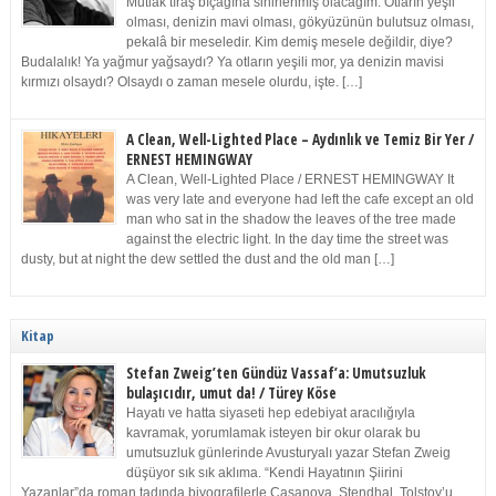
Mutlak tıraş bıçağına sinirlenmiş olacağım. Otların yeşil
olması, denizin mavi olması, gökyüzünün bulutsuz olması,
pekalâ bir meseledir. Kim demiş mesele değildir, diye?
Budalalık! Ya yağmur yağsaydı? Ya otların yeşili mor, ya denizin mavisi
kırmızı olsaydı? Olsaydı o zaman mesele olurdu, işte. […]
A Clean, Well-Lighted Place – Aydınlık ve Temiz Bir Yer /
ERNEST HEMINGWAY
A Clean, Well-Lighted Place / ERNEST HEMINGWAY It
was very late and everyone had left the cafe except an old
man who sat in the shadow the leaves of the tree made
against the electric light. In the day time the street was
dusty, but at night the dew settled the dust and the old man […]
Kitap
Stefan Zweig’ten Gündüz Vassaf’a: Umutsuzluk
bulaşıcıdır, umut da! / Türey Köse
Hayatı ve hatta siyaseti hep edebiyat aracılığıyla
kavramak, yorumlamak isteyen bir okur olarak bu
umutsuzluk günlerinde Avusturyalı yazar Stefan Zweig
düşüyor sık sık aklıma. “Kendi Hayatının Şiirini
Yazanlar”da roman tadında biyografilerle Casanova, Stendhal, Tolstoy’u