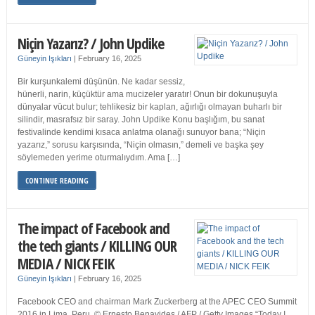
Niçin Yazarız? / John Updike
Güneyin Işıkları
|
February 16, 2025
Bir kurşunkalemi düşünün. Ne kadar sessiz,
hünerli, narin, küçüktür ama mucizeler yaratır! Onun bir dokunuşuyla
dünyalar vücut bulur; tehlikesiz bir kaplan, ağırlığı olmayan buharlı bir
silindir, masrafsız bir saray. John Updike Konu başlığım, bu sanat
festivalinde kendimi kısaca anlatma olanağı sunuyor bana; “Niçin
yazarız,” sorusu karşısında, “Niçin olmasın,” demeli ve başka şey
söylemeden yerime oturmalıydım. Ama […]
CONTINUE READING
The impact of Facebook and
the tech giants / KILLING OUR
MEDIA / NICK FEIK
Güneyin Işıkları
|
February 16, 2025
Facebook CEO and chairman Mark Zuckerberg at the APEC CEO Summit
2016 in Lima, Peru. © Ernesto Benavides / AFP / Getty Images “Today I