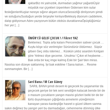
ışıklarBiz mi yalnızdık, durmadan yağmur yağardıÜşür
müydük nar çiçekleri ürperirken Gidersen kim sular
fesleğenleriKuşlar nereye sığınır akşam oluncaSessizliği dinliyorum şimdi
ve soluğunuSustuğun yerde birşeyler kırılıyorBekleyiş diyorum caddelere,
dalıp gidiyorsun Adını yazıyorum bütün otobüs duraklarınaÖpüştüğümüz
her yer […]
ÖMÜR’CÜ GELDİ ÇOCUK ! / Fikret YAZ
Beklemez. Topla arta kalanı Pencereden satıver çocuk …
Kuytu köşe söz verilmişler Süründürür öldürmez. Süpür
gitsen Geç oldu istemez… Küskün yıldız asardım Kırılgan
şiire Yetmez diye geceme.. Unutma ! Çıkın et heybeme…
Bak orda bir kaç imge kalmış Eski bir Şair’den miras.
Nasılsa son dizeye saklanmış. İyi bak eskitme ! Sana kalsın… Resme
ısınmamıştım. Bir […]
Sarıl Bana / M Can Güney
SARIL BANA şimdi desem ki geçecek bu yaşananlar da
geçecek geriye bir tek seni sevdiğim kalacak bende bir de
o masum çocukların yangın mavisi gözleri belki bir de bir
türlü duyulmayan çığlığında annelerin yüreğimizin
kanayan yarası kardeşliğe hasret o güzel ülkem sanma
sakın değmez bu yangın yeri bu darmadağan, cehenneme dönmüş ülke