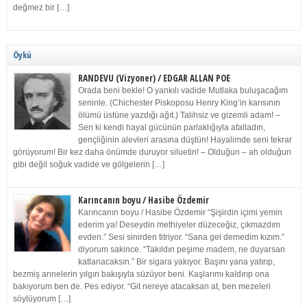
değmez bir […]
Öykü
RANDEVU (Vizyoner) / EDGAR ALLAN POE
Orada beni bekle! O yankılı vadide Mutlaka buluşacağım
seninle. (Chichester Piskoposu Henry King’in karısının
ölümü üstüne yazdığı ağıt.) Talihsiz ve gizemli adam! –
Sen ki kendi hayal gücünün parlaklığıyla afalladın,
gençliğinin alevleri arasına düştün! Hayalimde seni tekrar
görüyorum! Bir kez daha önümde duruyor siluetin! – Olduğun – ah olduğun
gibi değil soğuk vadide ve gölgelerin […]
Karıncanın boyu / Hasibe Özdemir
Karıncanın boyu / Hasibe Özdemir “Şişirdin içimi yemin
ederim ya! Deseydin methiyeler düzeceğiz, çıkmazdım
evden.” Sesi sinirden titriyor. “Sana gel demedim kızım.”
diyorum sakince. “Takıldın peşime madem, ne duyarsan
katlanacaksın.” Bir sigara yakıyor. Başını yana yatırıp,
bezmiş annelerin yılgın bakışıyla süzüyor beni. Kaşlarımı kaldırıp ona
bakıyorum ben de. Pes ediyor. “Git nereye atacaksan at, ben mezeleri
söylüyorum […]