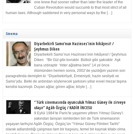
one knew that sooner rather than later the leader of the
Cuban Revolution would succumb to that most strict of all
human laws. Although saddened in very personal ways by the […]
Sinema
Diyarbekirli Samo’nun Hazinses’inin hikâyesi! /
Şeyhmus Diken
Diyarbekirli Samo’nun Hazinses’inin hikâyesi! / Şeyhmus
Diken “Bir Gül gibi kıvraktır Bülbül gibi şakraktır Aşk
bana ızdıraptır Yeter ağlatma beni” 14 yıl önce
ölümünden hemen sonra, 2002’de yazdığım yazının son
paragrafında demiştim ki: “Diyarbekirliydi, Ermeniydi, hazin sesliydi ve
Samo’ydu. Belki de ardından söylenecek şarkısını yıllar evvel mezar taşına
kendisi kazımıştı. Duyan ağlar, gören ağlar, böyle […]
“Türk sinemasında oyunculuk Yılmaz Güney ile zirveye
ulaşır” Agâh Özgüç / KADİR İNCESU
9 Eylül 1984’te Paris’te yaşamını yitiren Yılmaz Güney’i
yakından tanıyan isimlerden biri de Türk sinemasının
yaşayan tarihçisi Agâh Özgüç. Özgüç’ün “Yılmaz Güney Filmleri Tarihi”
olarak adlandırdığı çalışması tam bir başvuru, temel bir kaynak kitabı olma