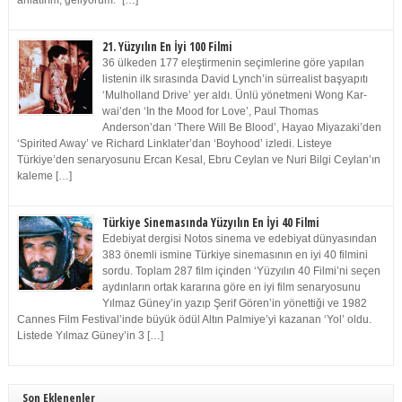
anlatırım, geliyorum.” […]
21. Yüzyılın En İyi 100 Filmi
36 ülkeden 177 eleştirmenin seçimlerine göre yapılan
listenin ilk sırasında David Lynch’in sürrealist başyapıtı
‘Mulholland Drive’ yer aldı. Ünlü yönetmeni Wong Kar-
wai’den ‘In the Mood for Love’, Paul Thomas
Anderson’dan ‘There Will Be Blood’, Hayao Miyazaki’den
‘Spirited Away’ ve Richard Linklater’dan ‘Boyhood’ izledi. Listeye
Türkiye’den senaryosunu Ercan Kesal, Ebru Ceylan ve Nuri Bilgi Ceylan’ın
kaleme […]
Türkiye Sinemasında Yüzyılın En İyi 40 Filmi
Edebiyat dergisi Notos sinema ve edebiyat dünyasından
383 önemli ismine Türkiye sinemasının en iyi 40 filmini
sordu. Toplam 287 film içinden ‘Yüzyılın 40 Filmi’ni seçen
aydınların ortak kararına göre en iyi film senaryosunu
Yılmaz Güney’in yazıp Şerif Gören’in yönettiği ve 1982
Cannes Film Festival’inde büyük ödül Altın Palmiye’yi kazanan ‘Yol’ oldu.
Listede Yılmaz Güney’in 3 […]
Son Eklenenler