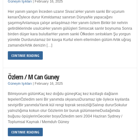
Güneyin Işıkları
|
February 16, 2025
Her yanım yangın İnceden uzanır Sivas’aHer yanım sanki Bir uçurum
kenarıÖylece durur Kımıldamaz sanırsın DünyaNe yapacağını
şaşırmışAnlamaya çalışır anlaşılmazı Her yanım özlem Birikir bir nehrin
getirdiklerinde usulcaHer yanım gülüşleri Sımsıcak sarılır boynuma Sonra
birden düşer kara bulutlarHer yanım sanki Öfkeden sırılsıklam Şu yorgun
yürekte Durdurulamaz bir kavga Kurtul elem ellerinden gülüm Artık uğraş
zamanıdırArtık denizin […]
CONTINUE READING
Özlem / M Can Guney
Güneyin Işıkları
|
February 16, 2025
Bilmiyorum gülümKaç kez doğdu güneşKaç kez kızıllaştı dağların
tepeleriÖzledim seni Bir yanımda okyanusDuramaz işte öylece kıyılarda
sevişirBir yanımdaYanık kül rengi toprak sessizliğiSalınıp dururSokulur
yalnızlığıma kokun olur Gözlerim bir buruk gülümsemeDudağımda
buğusu öpüşlerinGeceler boyuÖzledim seni 2004 Haziran Sydney /
Toplumsal Kaynak / Memduh Güney
CONTINUE READING