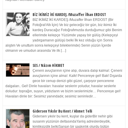
BİZ İKİMİZ İKİ KARDEŞ /Muzaffer İlhan ERDOST
BİZ İKİMİZ İKİ KARDEŞ /Muzaffer İlhan ERDOST (Bir
Fotoğraf Altı İçin) Ve biz geleceğiz bir gün, biz ikimiz İki
kardeş Duracağız Fotoğrafımızda durduğumuz gibi Benim
ellerimde kelepçe Yüzümde yapay bir gülüş (Kelepçeyi
yadırgamanın gülüşü belki İlk kez olduğu için Sonra
alıştım Ve unuttum sonra kelepçeyi bileklerimde) Senin yüzün İçerde
olmanın ve umudun arasında Ve ilk […]
SES / Nâzım HİKMET
Çeneni avuçlarının içine alıp, duvara dalıp kalma!. Çeneni
avuçlarının içine alma!. Kalk! Pencereye gel! Bak! Dışarda
gece bir cenup denizi gibi güzel, çarpıyor pencerene
dalgaları.. Gel! Dinle havaları: havalar seslerin yoludur, havalar seslerle
doludur: toprağın, suyun, yıldızların ve bizim seslerimizle… Pencereye gel!
Havaları dinle bir: Sesimiz yanındadır, sesimiz seninledir…
Gidersen Yıkılır Bu Kent / Ahmet Telli
Gidersen yıkılır bu kent, kuşlar da giderBir nehir gibi
susarım yüzünün deltasındaYanlış adreslerdeydik,
kimliksizdik belkiSarışın bir şaşkınlık olurdu bütün