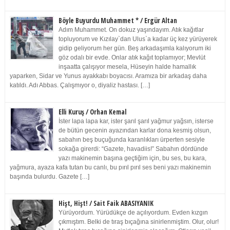
Böyle Buyurdu Muhammet * / Ergür Altan
Adım Muhammet. On dokuz yaşındayım. Atık kağıtlar
topluyorum ve Kızılay`dan Ulus`a kadar üç kez yürüyerek
gidip geliyorum her gün. Beş arkadaşımla kalıyorum iki
göz odalı bir evde. Onlar atık kağıt toplamıyor; Mevlüt
inşaatta çalışıyor mesela, Hüseyin halde hamallık
yaparken, Sidar ve Yunus ayakkabı boyacısı. Aramıza bir arkadaş daha
katıldı. Adı Abbas. Çalışmıyor o, diyaliz hastası. […]
Elli Kuruş / Orhan Kemal
İster lapa lapa kar, ister şarıl şarıl yağmur yağsın, isterse
de bütün gecenin ayazından karlar dona kesmiş olsun,
sabahın beş buçuğunda karanlıkları ürperten sesiyle
sokağa girerdi: “Gazete, havadiis!” Sabahın dördünde
yazı makinemin başına geçtiğim için, bu ses, bu kara,
yağmura, ayaza kafa tutan bu canlı, bu pırıl pırıl ses beni yazı makinemin
başında bulurdu. Gazete […]
Hişt, Hişt! / Sait Faik ABASIYANIK
Yürüyordum. Yürüdükçe de açılıyordum. Evden kızgın
çıkmıştım. Belki de tıraş bıçağına sinirlenmiştim. Olur, olur!