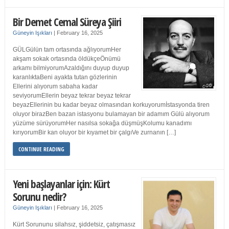
Bir Demet Cemal Süreya Şiiri
Güneyin Işıkları
|
February 16, 2025
GÜLGülün tam ortasında ağlıyorumHer
akşam sokak ortasında öldükçeÖnümü
arkamı bilmiyorumAzaldığını duyup duyup
karanlıktaBeni ayakta tutan gözlerinin
Ellerini alıyorum sabaha kadar
seviyorumEllerin beyaz tekrar beyaz tekrar
beyazEllerinin bu kadar beyaz olmasından korkuyorumİstasyonda tiren
oluyor birazBen bazan istasyonu bulamayan bir adamım Gülü alıyorum
yüzüme sürüyorumHer nasılsa sokağa düşmüşKolumu kanadımı
kırıyorumBir kan oluyor bir kıyamet bir çalgıVe zurnanın […]
CONTINUE READING
Yeni başlayanlar için: Kürt
Sorunu nedir?
Güneyin Işıkları
|
February 16, 2025
Kürt Sorununu silahsız, şiddetsiz, çatışmasız