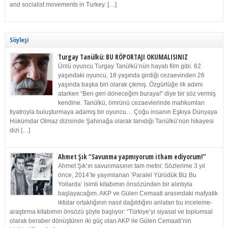
and socialist movements in Turkey. […]
Söyleşi
Turgay Tanülkü: BU RÖPORTAJI OKUMALISINIZ
Ünlü oyuncu Turgay Tanülkü’nün hayatı film gibi. 62
yaşındaki oyuncu, 18 yaşında girdiği cezaevinden 26
yaşında başka biri olarak çıkmış. Özgürlüğe ilk adımı
atarken “Ben geri döneceğim buraya!” diye bir söz vermiş
kendine. Tanülkü, ömrünü cezaevlerinde mahkumları
tiyatroyla buluşturmaya adamış bir oyuncu… Çoğu insanın Eşkıya Dünyaya
Hükümdar Olmaz dizisinde Şahinağa olarak tanıdığı Tanülkü’nün hikayesi
dizi […]
Ahmet Şık “Savunma yapmıyorum itham ediyorum!”
Ahmet Şık’ın savunmasının tam metni: Sözlerime 3 yıl
önce, 2014’te yayımlanan ‘Paralel Yürüdük Biz Bu
Yollarda’ isimli kitabımın önsözünden bir alıntıyla
başlayacağım. AKP ve Gülen Cemaati arasındaki mafyatik
iktidar ortaklığının nasıl dağıldığını anlatan bu inceleme-
araştırma kitabımın önsözü şöyle başlıyor: “Türkiye’yi siyasal ve toplumsal
olarak beraber dönüştüren iki güç olan AKP ile Gülen Cemaati’nin