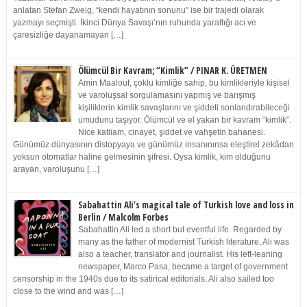
anlatan Stefan Zweig, “kendi hayatının sonunu” ise bir trajedi olarak
yazmayı seçmişti. İkinci Dünya Savaşı’nın ruhunda yarattığı acı ve
çaresizliğe dayanamayan […]
Ölümcül Bir Kavram; “Kimlik” / PINAR K. ÜRETMEN
Amin Maalouf, çoklu kimliğe sahip, bu kimlikleriyle kişisel
ve varoluşsal sorgulamasını yapmış ve barışmış
kişiliklerin kimlik savaşlarını ve şiddeti sonlandırabileceği
umudunu taşıyor. Ölümcül ve el yakan bir kavram “kimlik”.
Nice katliam, cinayet, şiddet ve vahşetin bahanesi.
Günümüz dünyasının distopyaya ve günümüz insanınınsa eleştirel zekâdan
yoksun otomatlar haline gelmesinin şifresi. Oysa kimlik, kim olduğunu
arayan, varoluşunu […]
Sabahattin Ali’s magical tale of Turkish love and loss in
Berlin / Malcolm Forbes
Sabahattin Ali led a short but eventful life. Regarded by
many as the father of modernist Turkish literature, Ali was
also a teacher, translator and journalist. His left-leaning
newspaper, Marco Pasa, became a target of government
censorship in the 1940s due to its satirical editorials. Ali also sailed too
close to the wind and was […]