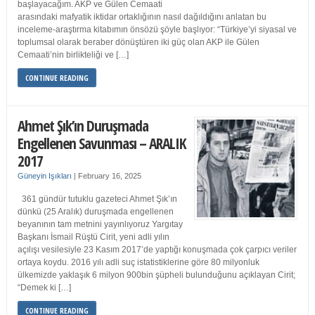
başlayacağım. AKP ve Gülen Cemaati
arasındaki mafyatik iktidar ortaklığının nasıl dağıldığını anlatan bu
inceleme-araştırma kitabımın önsözü şöyle başlıyor: “Türkiye’yi siyasal ve
toplumsal olarak beraber dönüştüren iki güç olan AKP ile Gülen
Cemaati’nin birlikteliği ve […]
CONTINUE READING
Ahmet Şık’ın Duruşmada
Engellenen Savunması – ARALIK
2017
Güneyin Işıkları
|
February 16, 2025
361 gündür tutuklu gazeteci Ahmet Şık’ın
dünkü (25 Aralık) duruşmada engellenen
beyanının tam metnini yayınlıyoruz Yargıtay
Başkanı İsmail Rüştü Cirit, yeni adli yılın
açılışı vesilesiyle 23 Kasım 2017’de yaptığı konuşmada çok çarpıcı veriler
ortaya koydu. 2016 yılı adli suç istatistiklerine göre 80 milyonluk
ülkemizde yaklaşık 6 milyon 900bin şüpheli bulunduğunu açıklayan Cirit;
“Demek ki […]
CONTINUE READING