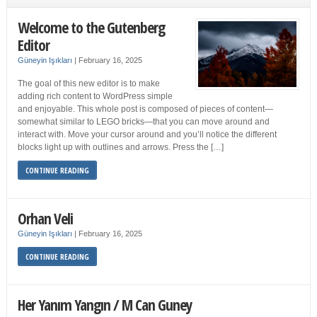
Welcome to the Gutenberg
Editor
Güneyin Işıkları
|
February 16, 2025
The goal of this new editor is to make
adding rich content to WordPress simple
and enjoyable. This whole post is composed of pieces of content—
somewhat similar to LEGO bricks—that you can move around and
interact with. Move your cursor around and you’ll notice the different
blocks light up with outlines and arrows. Press the […]
CONTINUE READING
Orhan Veli
Güneyin Işıkları
|
February 16, 2025
CONTINUE READING
Her Yanım Yangın / M Can Guney