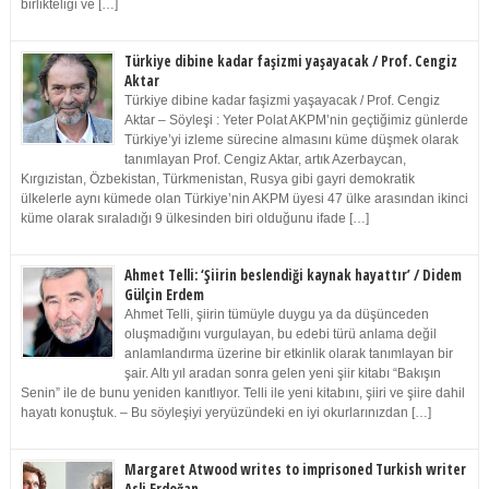
birlikteliği ve […]
Türkiye dibine kadar faşizmi yaşayacak / Prof. Cengiz
Aktar
Türkiye dibine kadar faşizmi yaşayacak / Prof. Cengiz
Aktar – Söyleşi : Yeter Polat AKPM’nin geçtiğimiz günlerde
Türkiye’yi izleme sürecine almasını küme düşmek olarak
tanımlayan Prof. Cengiz Aktar, artık Azerbaycan,
Kırgızistan, Özbekistan, Türkmenistan, Rusya gibi gayri demokratik
ülkelerle aynı kümede olan Türkiye’nin AKPM üyesi 47 ülke arasından ikinci
küme olarak sıraladığı 9 ülkesinden biri olduğunu ifade […]
Ahmet Telli: ‘Şiirin beslendiği kaynak hayattır’ / Didem
Gülçin Erdem
Ahmet Telli, şiirin tümüyle duygu ya da düşünceden
oluşmadığını vurgulayan, bu edebi türü anlama değil
anlamlandırma üzerine bir etkinlik olarak tanımlayan bir
şair. Altı yıl aradan sonra gelen yeni şiir kitabı “Bakışın
Senin” ile de bunu yeniden kanıtlıyor. Telli ile yeni kitabını, şiiri ve şiire dahil
hayatı konuştuk. – Bu söyleşiyi yeryüzündeki en iyi okurlarınızdan […]
Margaret Atwood writes to imprisoned Turkish writer