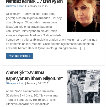
Nefessiz kalmak… / Eren Aysan
Güneyin Işıkları
|
February 16, 2025
Dille kolay… Tam yirmi dört koca sene
geçmiş o karanlık günün ardından. Her şey
dün gibi oysa. Ölümünden hemen önce
Sıvas’tan telefonla arayan babamla
konuşmam, televizyondan olayları takip
etmeye çalışmam, Madımak Oteli yakıldıktan
hemen sonra bilgi alabilmek için oradan oraya koşturmam; sonrasında
da dönemin bakanı Mehmet Gazioğlu’nun açıklamasından ölenlerin
arasında babam Behçet Aysan’ın olduğunu öğrenmem… […]
CONTINUE READING
Ahmet Şık “Savunma
yapmıyorum itham ediyorum!”
Güneyin Işıkları
|
February 16, 2025
Ahmet Şık’ın savunmasının tam metni:
Sözlerime 3 yıl önce, 2014’te yayımlanan
‘Paralel Yürüdük Biz Bu Yollarda’ isimli
kitabımın önsözünden bir alıntıyla