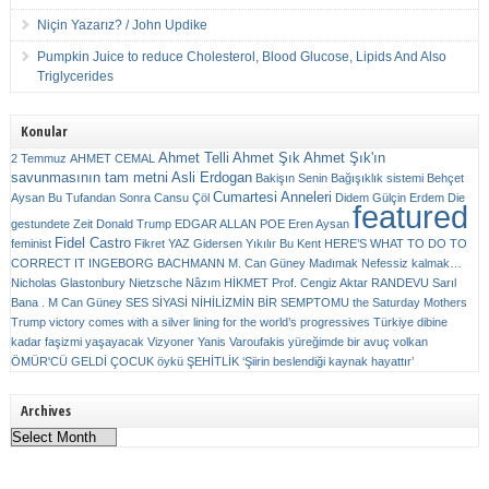
Niçin Yazarız? / John Updike
Pumpkin Juice to reduce Cholesterol, Blood Glucose, Lipids And Also
Triglycerides
Konular
Ahmet Telli
Ahmet Şık
Ahmet Şık'ın
2 Temmuz
AHMET CEMAL
savunmasının tam metni
Asli Erdogan
Bakişın Senin
Bağışıklık sistemi
Behçet
Cumartesi Anneleri
Aysan
Bu Tufandan Sonra
Cansu Çöl
Didem Gülçin Erdem
Die
featured
gestundete Zeit
Donald Trump
EDGAR ALLAN POE
Eren Aysan
Fidel Castro
feminist
Fikret YAZ
Gidersen Yıkılır Bu Kent
HERE’S WHAT TO DO TO
CORRECT IT
INGEBORG BACHMANN
M. Can Güney
Madımak
Nefessiz kalmak…
Nicholas Glastonbury
Nietzsche
Nâzım HİKMET
Prof. Cengiz Aktar
RANDEVU
Sarıl
Bana . M Can Güney
SES
SİYASİ NİHİLİZMİN BİR SEMPTOMU
the Saturday Mothers
Trump victory comes with a silver lining for the world’s progressives
Türkiye dibine
kadar faşizmi yaşayacak
Vizyoner
Yanis Varoufakis
yüreğimde bir avuç volkan
ÖMÜR'CÜ GELDİ ÇOCUK
öykü
ŞEHİTLİK
‘Şiirin beslendiği kaynak hayattır’
Archives
Archives