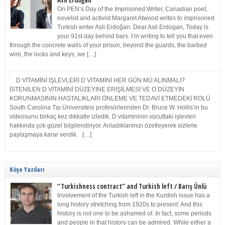
Asli Erdoğan
On PEN’s Day of the Imprisoned Writer, Canadian poet,
novelist and activist Margaret Atwood writes to imprisoned
Turkish writer Asli Erdoğan. Dear Asli Erdogan, Today is
your 91st day behind bars. I’m writing to tell you that even
through the concrete walls of your prison, beyond the guards, the barbed
wire, the locks and keys, we […]
D VİTAMİNİ İŞLEVLERİ D VİTAMİNİ HER GÜN MÜ ALINMALI?
İSTENİLEN D VİTAMİNİ DÜZEYİNE ERİŞİLMESİ VE O DÜZEYİN
KORUNMASININ HASTALIKLARI ÖNLEME VE TEDAVİ ETMEDEKİ ROLÜ
South Carolina Tıp Üniversitesi profesörlerinden Dr. Bruce W. Hollis’in bu
videosunu birkaç kez dikkatle izledik. D vitamininin vücuttaki işlevleri
hakkında çok güzel bilgilendiriyor. Anladıklarımızı özetleyerek sizlerle
paylaşmaya karar verdik. […]
Köşe Yazıları
“Turkishness contract” and Turkish left / Barış Ünlü
Involvement of the Turkish left in the Kurdish issue has a
long history stretching from 1920s to present. And this
history is not one to be ashamed of. In fact, some periods
and people in that history can be admired. While either a