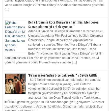
özelliği taşıyor. Özgüç ile Yılmaz Güney’i konuştuk. Yılmaz Güney ile nasıl
ve ne zaman tanıştınız? Yılmaz Güney’in Anadolu sinemalarında gösterimi
[…]
Reha Erdem’in Koca Dünya’si en iyi film, Menderes
Samancılar en iyi erkek oyuncu
Adana Büyükşehir Belediyesi tarafından düzenlenen 23.
Uluslararası Adana Film Festivali’nde ödüllen Çukurova
Üniversitesi Kongre Merkezi’nde yapılan törenle
sahiplerine sunuldu. Törende, “Koca Dünya”, “Babamın
Kanatları” ve “Albüm” filmleri ödülleri topladı. Reha
Erdem’in yönetmenliğini yaptığı “Koca Dünya” en iyi film
ödülünü alırken, Film-Yön en iyi yönetmen ödülü Reha Erdem’e, en iyi
görüntü yönetmeni ödülü Florent Herry’e sunuldu. […]
‘Bahar ülkesi’nden bize bakıyorlar* / Sevda AYDIN
Sürü filminin en duygusal sahnelerinden biri yandaki
fotoğraf. Yılmaz Güney’in yazdığı, Zeki Ökten’in
yönetmenliğini üstlendiği Sürü’nün setinden çıkan bu
fotoğrafın çekilmesinden yıllar sonra tek tek ayrıldılar
aramızdan Yaman Okay, Tuncel Kurtiz ve Tarık Akan…
#”Ölümü gömdüm, geliyorum. Bir sonbahar günüydü, geliyorum. Güneşler
buz gibiydi, geliyorum. Ve bütün kötülükler. Ölümün armaları gibiydi. Size