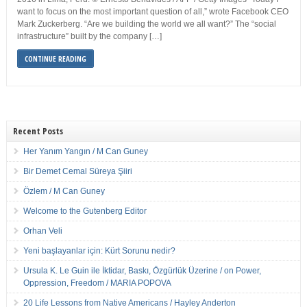
want to focus on the most important question of all,” wrote Facebook CEO
Mark Zuckerberg. “Are we building the world we all want?” The “social
infrastructure” built by the company […]
CONTINUE READING
Recent Posts
Her Yanım Yangın / M Can Guney
Bir Demet Cemal Süreya Şiiri
Özlem / M Can Guney
Welcome to the Gutenberg Editor
Orhan Veli
Yeni başlayanlar için: Kürt Sorunu nedir?
Ursula K. Le Guin ile İktidar, Baskı, Özgürlük Üzerine / on Power,
Oppression, Freedom / MARIA POPOVA
20 Life Lessons from Native Americans / Hayley Anderton