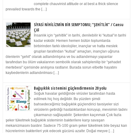
complete chauvinist attitude or at best a thick silence
prevailed towards the […]
SİYASİ NİHİLİZMİN BİR SEMPTOMU; “ŞEHİTLİK” / Cansu
Çöl
İnsanlık için “şehitlik” in tarihi, denilebilir ki “kutsal”ın tarihi
kadar eskidir. Hemen hemen bütün toplumlarda
birbirinden farklı ideolojiler, inançlar ve hatta meslek
grupları tarafından “kutsal” amaçları, inançları uğruna
ölenlerin “şehit” olarak adlandırılışına ve bu adlandırmayı yapanlar
tarafından bu ölüm vakalarının sembolik olarak sahiplenilip bir “şehadet
mertebesi” içerisinde anılışına rastlanır. Burada sorun elbette hayatını
kaybedenlerin adlandırılması […]
Bağışıklık sistemini güçlendirmenin 20 yolu
Soğuk havalar geldiğinde virüsler tarafından hasta
edilmek hiç hoş değildir. Bu yüzden şimdi
bahsedeceğimiz bağışıklık güçlendirici tavsiyeler sizi
virüslerin getirdiği hastalıklardan koruyup, mevsimin tadını
çıkarmanızı sağlayabilir. Şekerden kaçınmak Çok fazla
şeker tüketmek bağışıklık sisteminin bakterilere karşı savaşan
mekanizmasını bastırır. Sadece 75-100 gram şeker tüketmek bile beyaz kan
hücrelerinin bakterileri yok edecek gücünü azaltır. Doğal meyve […]