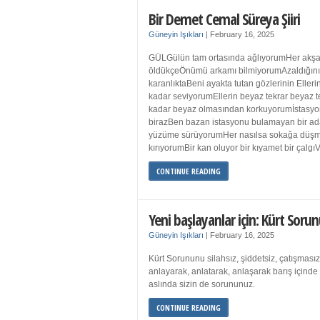
Bir Demet Cemal Süreya Şiiri
Güneyin Işıkları
|
February 16, 2025
GÜLGülün tam ortasında ağlıyorumHer akşa
öldükçeÖnümü arkamı bilmiyorumAzaldığın
karanlıktaBeni ayakta tutan gözlerinin Eller
kadar seviyorumEllerin beyaz tekrar beyaz t
kadar beyaz olmasından korkuyorumİstasyon
birazBen bazan istasyonu bulamayan bir a
yüzüme sürüyorumHer nasılsa sokağa düş
kırıyorumBir kan oluyor bir kıyamet bir çalgı
CONTINUE READING
Yeni başlayanlar için: Kürt Sorun
Güneyin Işıkları
|
February 16, 2025
Kürt Sorununu silahsız, şiddetsiz, çatışmasız
anlayarak, anlatarak, anlaşarak barış içind
aslında sizin de sorununuz.
CONTINUE READING