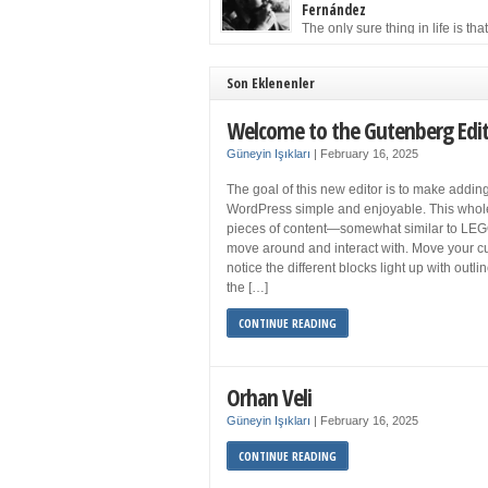
to solution may well be to get more sleep but 
Fernández
you get your 8 hours a night and still feel fati
The only sure thing in life is tha
when your […]
must die. Having seen the occa
images of the frail Fidel Castro at 90, one kne
sooner rather than later the leader of the Cu
Son Eklenenler
Revolution would succumb to that most strict o
human laws. Although saddened in very pers
Welcome to the Gutenberg Edi
ways by the […]
Güneyin Işıkları
|
February 16, 2025
The goal of this new editor is to make adding
WordPress simple and enjoyable. This whol
pieces of content—somewhat similar to LEG
move around and interact with. Move your cu
notice the different blocks light up with outl
the […]
CONTINUE READING
Orhan Veli
Güneyin Işıkları
|
February 16, 2025
CONTINUE READING