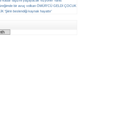
ne kadar faşizmi yaşayacak
Vizyoner
Yanis
üreğimde bir avuç volkan
ÖMÜR'CÜ GELDİ ÇOCUK
LİK
‘Şiirin beslendiği kaynak hayattır’