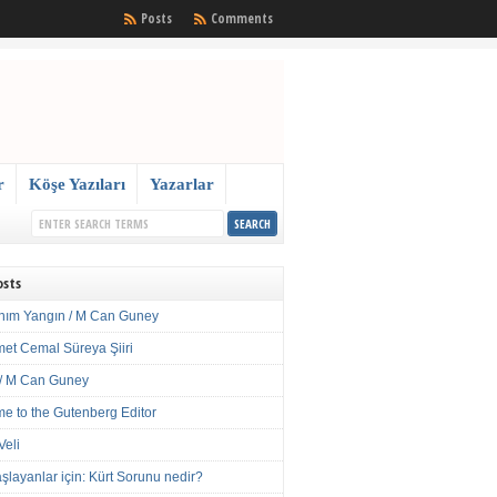
Posts
Comments
r
Köşe Yazıları
Yazarlar
osts
nım Yangın / M Can Guney
met Cemal Süreya Şiiri
/ M Can Guney
e to the Gutenberg Editor
Veli
şlayanlar için: Kürt Sorunu nedir?