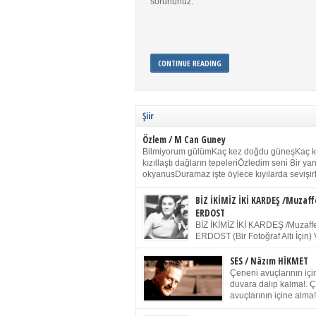
sorununuz.
CONTINUE READING
Şiir
Özlem / M Can Guney
Bilmiyorum gülümKaç kez doğdu güneşKaç 
kızıllaştı dağların tepeleriÖzledim seni Bir y
okyanusDuramaz işte öylece kıyılarda sevişir
yanımdaYanık kül rengi toprak sessizliğiSalın
dururSokulur yalnızlığıma kokun olur Gözleri
BİZ İKİMİZ İKİ KARDEŞ /Muzaff
buruk gülümsemeDudağımda buğusu
ERDOST
öpüşlerinGeceler boyuÖzledim seni 2004 Ha
BİZ İKİMİZ İKİ KARDEŞ /Muzaffe
Sydney / Toplumsal Kaynak / Memduh Güney
ERDOST (Bir Fotoğraf Altı İçin) 
geleceğiz bir gün, biz ikimiz İki
Duracağız Fotoğrafımızda durduğumuz gibi 
SES / Nâzım HİKMET
ellerimde kelepçe Yüzümde yapay bir gülüş
Çeneni avuçlarının için
(Kelepçeyi yadırgamanın gülüşü belki İlk kez
duvara dalıp kalma!. 
için Sonra alıştım Ve unuttum sonra kelepçeyi
avuçlarının içine alma!
bileklerimde) Senin yüzün İçerde olmanın ve
Pencereye gel! Bak! D
umudun arasında Ve ilk […]