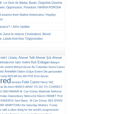
K. Le Guin ile İktidar, Baskı, Özgürlük Üzerine
ower, Oppression, Freedom / MARIA POPOVA
e Lessons from Native Americans / Hayley
on
Yazarız? / John Updike
n Juice to reduce Cholesterol, Blood
, Lipids And Also Triglycerides
Ahmet Telli
Ahmet Şık
Ahmet
HMET CEMAL
unmasının tam metni
Asli Erdogan
Bakişın
klık sistemi
Behçet Aysan
Bu Tufandan Sonra
Cansu
si Anneleri
Didem Gülçin Erdem
Die gestundete
Trump
EDGAR ALLAN POE
Eren Aysan
ured
Fidel Castro
feminist
Fikret YAZ
ılır Bu Kent
HERE’S WHAT TO DO TO CORRECT
RG BACHMANN
M. Can Güney
Madımak
Nefessiz
cholas Glastonbury
Nietzsche
Nâzım HİKMET
Prof.
RANDEVU
Sarıl Bana . M Can Güney
SES
SİYASİ
N BİR SEMPTOMU
the Saturday Mothers
Trump
 with a silver lining for the world’s progressives