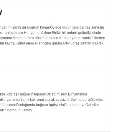
y
 yanım sanki Bir uçurum kenarıÖylece durur Kımıldamaz sanırsın
 anlaşılmazı Her yanım özlem Birikir bir nehrin getirdiklerinde
 boynuma Sonra birden düşer kara bulutlarHer yanım sanki Öfkeden
bir kavga Kurtul elem ellerinden gülüm Artık uğraş zamanıdırArtık
 kızıllaştı dağların tepeleriÖzledim seni Bir yanımda
rBir yanımdaYanık kül rengi toprak sessizliğiSalınıp dururSokulur
uk gülümsemeDudağımda buğusu öpüşlerinGeceler boyuÖzledim
ynak / Memduh Güney