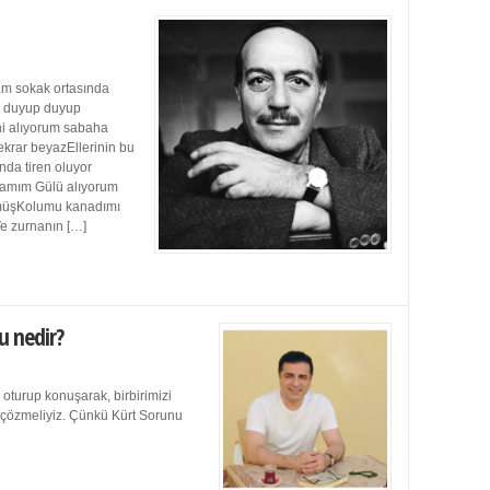
m sokak ortasında
ı duyup duyup
ini alıyorum sabaha
ekrar beyazEllerinin bu
da tiren oluyor
damım Gülü alıyorum
müşKolumu kanadımı
Ve zurnanın […]
u nedir?
 oturup konuşarak, birbirimizi
e çözmeliyiz. Çünkü Kürt Sorunu