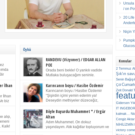
Ursula 
/ on P
20 Lif
Andert
Niçin 
Pumpki
Glucose
Öykü
RANDEVU (Vizyoner) / EDGAR ALLAN
Konular
POE
kez
2 Temmuz
A
anımda
Orada beni bekle! O yankılı vadide
Şık'ın sav
Bir
Mutlaka buluşacağım seninle.
ıp
Senin
Bağışı
(Chichester Piskoposu Henry King’in
m bir
Cumarte
karısının ölümü üstüne yazdığı ağıt.) Talihsiz ve
Çöl
er İlhan
Karıncanın boyu / Hasibe Özdemir
gizemli adam! – Sen ki kendi hayal gücünün
Zeit
Donald 
Karıncanın boyu / Hasibe Özdemir
feat
ziran
parlaklığıyla afalladın, gençliğinin alevleri arasına
“Şişirdin içimi yemin ederim ya!
r İlhan
düştün! Hayalimde seni tekrar görüyorum! Bir kez
Deseydin methiyeler düzeceğiz,
Ve biz
Gidersen Yık
daha önümde duruyor siluetin! – Olduğun – ah
çıkmazdım evden.” Sesi sinirden
 kardeş
IT
INGEBO
olduğun gibi değil soğuk vadide ve gölgelerin […]
titriyor. “Sana gel demedim kızım.” diyorum sakince.
Benim
Böyle Buyurdu Muhammet * / Ergür
kalmak…
Ni
“Takıldın peşime madem, ne duyarsan
Altan
e alıp,
Cengiz Aktar
katlanacaksın.” Bir sigara yakıyor. Başını yana yatırıp,
 olduğu
Çeneni
Adım Muhammet. On dokuz
bezmiş annelerin yılgın bakışıyla süzüyor beni.
NİHİLİZMİ
. Kalk!
yaşındayım. Atık kağıtlar topluyorum ve
Kaşlarımı kaldırıp ona bakıyorum ben de. Pes ediyor.
victory comes
ışarda
Kızılay`dan Ulus`a kadar üç kez
“Git nereye atacaksan at, ben mezeleri söylüyorum