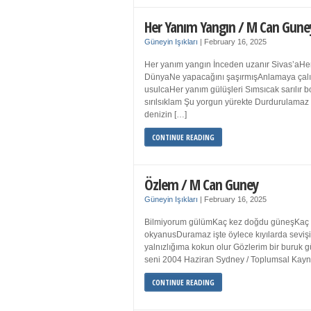
Her Yanım Yangın / M Can Gune
Güneyin Işıkları
|
February 16, 2025
Her yanım yangın İnceden uzanır Sivas’aHer
DünyaNe yapacağını şaşırmışAnlamaya çalışır
usulcaHer yanım gülüşleri Sımsıcak sarılır
sırılsıklam Şu yorgun yürekte Durdurulamaz 
denizin […]
CONTINUE READING
Özlem / M Can Guney
Güneyin Işıkları
|
February 16, 2025
Bilmiyorum gülümKaç kez doğdu güneşKaç kez
okyanusDuramaz işte öylece kıyılarda sevişi
yalnızlığıma kokun olur Gözlerim bir bur
seni 2004 Haziran Sydney / Toplumsal Ka
CONTINUE READING