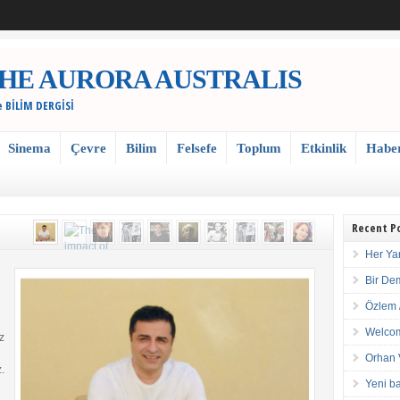
 / THE AURORA AUSTRALIS
e BİLİM DERGİSİ
Sinema
Çevre
Bilim
Felsefe
Toplum
Etkinlik
Habe
Recent P
Her Ya
Bir De
Özlem 
Welcom
z
Orhan 
.
Yeni ba