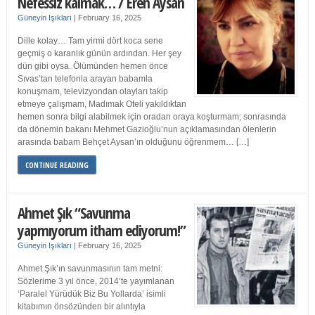
Nefessiz kalmak… / Eren Aysan
Güneyin Işıkları
|
February 16, 2025
Dille kolay… Tam yirmi dört koca sene
geçmiş o karanlık günün ardından. Her şey
dün gibi oysa. Ölümünden hemen önce
Sıvas’tan telefonla arayan babamla
konuşmam, televizyondan olayları takip
etmeye çalışmam, Madımak Oteli yakıldıktan
hemen sonra bilgi alabilmek için oradan oraya koşturmam; sonrasında
da dönemin bakanı Mehmet Gazioğlu’nun açıklamasından ölenlerin
arasında babam Behçet Aysan’ın olduğunu öğrenmem… […]
CONTINUE READING
Ahmet Şık “Savunma
yapmıyorum itham ediyorum!”
Güneyin Işıkları
|
February 16, 2025
Ahmet Şık’ın savunmasının tam metni:
Sözlerime 3 yıl önce, 2014’te yayımlanan
‘Paralel Yürüdük Biz Bu Yollarda’ isimli
kitabımın önsözünden bir alıntıyla