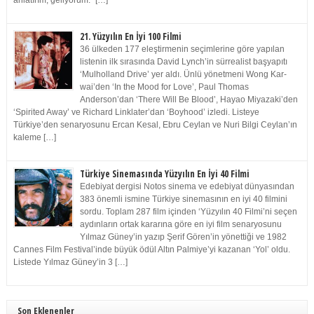
anlatırım, geliyorum.” […]
21. Yüzyılın En İyi 100 Filmi
36 ülkeden 177 eleştirmenin seçimlerine göre yapılan
listenin ilk sırasında David Lynch’in sürrealist başyapıtı
‘Mulholland Drive’ yer aldı. Ünlü yönetmeni Wong Kar-
wai’den ‘In the Mood for Love’, Paul Thomas
Anderson’dan ‘There Will Be Blood’, Hayao Miyazaki’den
‘Spirited Away’ ve Richard Linklater’dan ‘Boyhood’ izledi. Listeye
Türkiye’den senaryosunu Ercan Kesal, Ebru Ceylan ve Nuri Bilgi Ceylan’ın
kaleme […]
Türkiye Sinemasında Yüzyılın En İyi 40 Filmi
Edebiyat dergisi Notos sinema ve edebiyat dünyasından
383 önemli ismine Türkiye sinemasının en iyi 40 filmini
sordu. Toplam 287 film içinden ‘Yüzyılın 40 Filmi’ni seçen
aydınların ortak kararına göre en iyi film senaryosunu
Yılmaz Güney’in yazıp Şerif Gören’in yönettiği ve 1982
Cannes Film Festival’inde büyük ödül Altın Palmiye’yi kazanan ‘Yol’ oldu.
Listede Yılmaz Güney’in 3 […]
Son Eklenenler