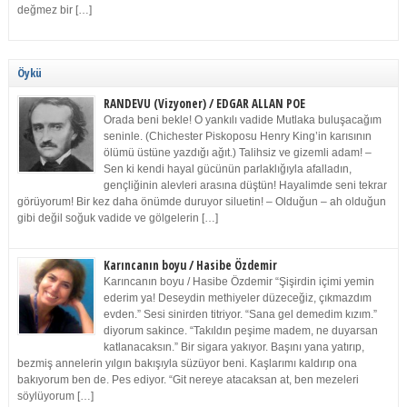
değmez bir […]
Öykü
RANDEVU (Vizyoner) / EDGAR ALLAN POE
Orada beni bekle! O yankılı vadide Mutlaka buluşacağım
seninle. (Chichester Piskoposu Henry King’in karısının
ölümü üstüne yazdığı ağıt.) Talihsiz ve gizemli adam! –
Sen ki kendi hayal gücünün parlaklığıyla afalladın,
gençliğinin alevleri arasına düştün! Hayalimde seni tekrar
görüyorum! Bir kez daha önümde duruyor siluetin! – Olduğun – ah olduğun
gibi değil soğuk vadide ve gölgelerin […]
Karıncanın boyu / Hasibe Özdemir
Karıncanın boyu / Hasibe Özdemir “Şişirdin içimi yemin
ederim ya! Deseydin methiyeler düzeceğiz, çıkmazdım
evden.” Sesi sinirden titriyor. “Sana gel demedim kızım.”
diyorum sakince. “Takıldın peşime madem, ne duyarsan
katlanacaksın.” Bir sigara yakıyor. Başını yana yatırıp,
bezmiş annelerin yılgın bakışıyla süzüyor beni. Kaşlarımı kaldırıp ona
bakıyorum ben de. Pes ediyor. “Git nereye atacaksan at, ben mezeleri
söylüyorum […]