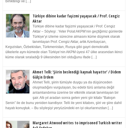
birlikteliği ve […]
Türkiye dibine kadar faşizmi yaşayacak / Prof. Cengiz
Aktar
Türkiye dibine kadar faşizmi yaşayacak / Prof. Cengiz
Aktar – Söyleşi : Yeter Polat AKPM’nin geçtiğimiz günlerde
Türkiye’yi izleme sürecine almasını küme düşmek olarak
tanımlayan Prof. Cengiz Aktar, artık Azerbaycan,
Kırgızistan, Özbekistan, Türkmenistan, Rusya gibi gayri demokratik
ülkelerle aynı kümede olan Türkiye’nin AKPM üyesi 47 ülke arasından ikinci
küme olarak sıraladığı 9 ülkesinden biri olduğunu ifade […]
Ahmet Telli: ‘Şiirin beslendiği kaynak hayattır’ / Didem
Gülçin Erdem
Ahmet Telli, şiirin tümüyle duygu ya da düşünceden
oluşmadığını vurgulayan, bu edebi türü anlama değil
anlamlandırma üzerine bir etkinlik olarak tanımlayan bir
şair. Altı yıl aradan sonra gelen yeni şiir kitabı “Bakışın
Senin” ile de bunu yeniden kanıtlıyor. Telli ile yeni kitabını, şiiri ve şiire dahil
hayatı konuştuk. – Bu söyleşiyi yeryüzündeki en iyi okurlarınızdan […]
Margaret Atwood writes to imprisoned Turkish writer