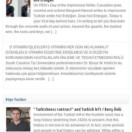
Asli Erdoğan
On PEN’s Day of the Imprisoned Writer, Canadian poet,
novelist and activist Margaret Atwood writes to imprisoned
Turkish writer Asli Erdoğan. Dear Asli Erdogan, Today is
your 91st day behind bars. I’m writing to tell you that even
through the concrete walls of your prison, beyond the guards, the barbed
wire, the locks and keys, we […]
D VİTAMİNİ İŞLEVLERİ D VİTAMİNİ HER GÜN MÜ ALINMALI?
İSTENİLEN D VİTAMİNİ DÜZEYİNE ERİŞİLMESİ VE O DÜZEYİN
KORUNMASININ HASTALIKLARI ÖNLEME VE TEDAVİ ETMEDEKİ ROLÜ
South Carolina Tıp Üniversitesi profesörlerinden Dr. Bruce W. Hollis’in bu
videosunu birkaç kez dikkatle izledik. D vitamininin vücuttaki işlevleri
hakkında çok güzel bilgilendiriyor. Anladıklarımızı özetleyerek sizlerle
paylaşmaya karar verdik. […]
Köşe Yazıları
“Turkishness contract” and Turkish left / Barış Ünlü
Involvement of the Turkish left in the Kurdish issue has a
long history stretching from 1920s to present. And this
history is not one to be ashamed of. In fact, some periods
and people in that history can be admired. While either a