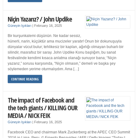
Niçin Yazarız? / John Updike
Güneyin Işıkları
|
February 16, 2025
Bir kurşunkalemi düşünün. Ne kadar sessiz,
hünerli, narin, küçüktür ama mucizeler yaratır! Onun bir dokunuşuyla
dünyalar vücut bulur; tehlikesiz bir kaplan, ağırlığı olmayan buharlı bir
silindir, masrafsız bir saray. John Updike Konu başlığım, bu sanat
festivalinde kendimi kısaca anlatma olanağı sunuyor bana; “Niçin
yazarız,” sorusu karşısında, “Niçin olmasın,” demeli ve başka şey
söylemeden yerime oturmalıydım. Ama […]
CONTINUE READING
The impact of Facebook and
the tech giants / KILLING OUR
MEDIA / NICK FEIK
Güneyin Işıkları
|
February 16, 2025
Facebook CEO and chairman Mark Zuckerberg at the APEC CEO Summit
2016 in Lima, Peru. © Ernesto Benavides / AFP / Getty Images “Today I