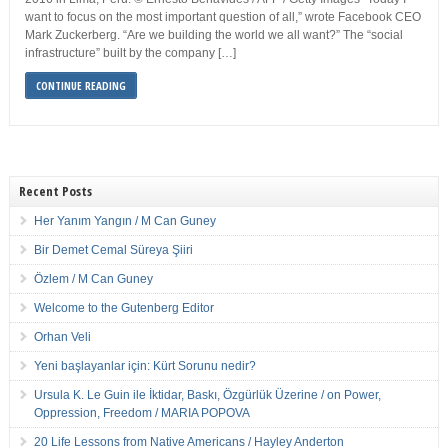
want to focus on the most important question of all,” wrote Facebook CEO
Mark Zuckerberg. “Are we building the world we all want?” The “social
infrastructure” built by the company […]
CONTINUE READING
Recent Posts
Her Yanım Yangın / M Can Guney
Bir Demet Cemal Süreya Şiiri
Özlem / M Can Guney
Welcome to the Gutenberg Editor
Orhan Veli
Yeni başlayanlar için: Kürt Sorunu nedir?
Ursula K. Le Guin ile İktidar, Baskı, Özgürlük Üzerine / on Power,
Oppression, Freedom / MARIA POPOVA
20 Life Lessons from Native Americans / Hayley Anderton