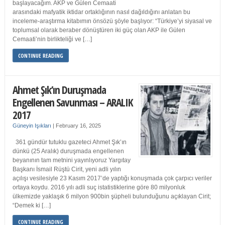
başlayacağım. AKP ve Gülen Cemaati
arasındaki mafyatik iktidar ortaklığının nasıl dağıldığını anlatan bu
inceleme-araştırma kitabımın önsözü şöyle başlıyor: “Türkiye’yi siyasal ve
toplumsal olarak beraber dönüştüren iki güç olan AKP ile Gülen
Cemaati’nin birlikteliği ve […]
CONTINUE READING
Ahmet Şık’ın Duruşmada
Engellenen Savunması – ARALIK
2017
Güneyin Işıkları
|
February 16, 2025
361 gündür tutuklu gazeteci Ahmet Şık’ın
dünkü (25 Aralık) duruşmada engellenen
beyanının tam metnini yayınlıyoruz Yargıtay
Başkanı İsmail Rüştü Cirit, yeni adli yılın
açılışı vesilesiyle 23 Kasım 2017’de yaptığı konuşmada çok çarpıcı veriler
ortaya koydu. 2016 yılı adli suç istatistiklerine göre 80 milyonluk
ülkemizde yaklaşık 6 milyon 900bin şüpheli bulunduğunu açıklayan Cirit;
“Demek ki […]
CONTINUE READING