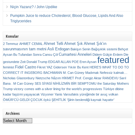
Niçin Yazarız? / John Updike
Pumpkin Juice to reduce Cholesterol, Blood Glucose, Lipids And Also
Triglycerides
Konular
Ahmet Telli
Ahmet Şık
Ahmet Şık'ın
2 Temmuz
AHMET CEMAL
savunmasının tam metni
Asli Erdogan
Bakişın Senin
Bağışıklık sistemi
Behçet
Cumartesi Anneleri
Aysan
Bu Tufandan Sonra
Cansu Çöl
Didem Gülçin Erdem
Die
featured
gestundete Zeit
Donald Trump
EDGAR ALLAN POE
Eren Aysan
Fidel Castro
feminist
Fikret YAZ
Gidersen Yıkılır Bu Kent
HERE’S WHAT TO DO TO
CORRECT IT
INGEBORG BACHMANN
M. Can Güney
Madımak
Nefessiz kalmak…
Nicholas Glastonbury
Nietzsche
Nâzım HİKMET
Prof. Cengiz Aktar
RANDEVU
Sarıl
Bana . M Can Güney
SES
SİYASİ NİHİLİZMİN BİR SEMPTOMU
the Saturday Mothers
Trump victory comes with a silver lining for the world’s progressives
Türkiye dibine
kadar faşizmi yaşayacak
Vizyoner
Yanis Varoufakis
yüreğimde bir avuç volkan
ÖMÜR'CÜ GELDİ ÇOCUK
öykü
ŞEHİTLİK
‘Şiirin beslendiği kaynak hayattır’
Archives
Archives