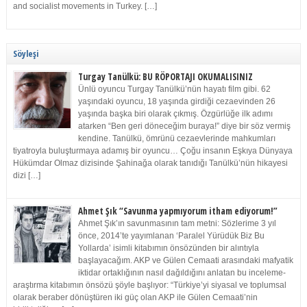
and socialist movements in Turkey. […]
Söyleşi
Turgay Tanülkü: BU RÖPORTAJI OKUMALISINIZ
Ünlü oyuncu Turgay Tanülkü’nün hayatı film gibi. 62
yaşındaki oyuncu, 18 yaşında girdiği cezaevinden 26
yaşında başka biri olarak çıkmış. Özgürlüğe ilk adımı
atarken “Ben geri döneceğim buraya!” diye bir söz vermiş
kendine. Tanülkü, ömrünü cezaevlerinde mahkumları
tiyatroyla buluşturmaya adamış bir oyuncu… Çoğu insanın Eşkıya Dünyaya
Hükümdar Olmaz dizisinde Şahinağa olarak tanıdığı Tanülkü’nün hikayesi
dizi […]
Ahmet Şık “Savunma yapmıyorum itham ediyorum!”
Ahmet Şık’ın savunmasının tam metni: Sözlerime 3 yıl
önce, 2014’te yayımlanan ‘Paralel Yürüdük Biz Bu
Yollarda’ isimli kitabımın önsözünden bir alıntıyla
başlayacağım. AKP ve Gülen Cemaati arasındaki mafyatik
iktidar ortaklığının nasıl dağıldığını anlatan bu inceleme-
araştırma kitabımın önsözü şöyle başlıyor: “Türkiye’yi siyasal ve toplumsal
olarak beraber dönüştüren iki güç olan AKP ile Gülen Cemaati’nin