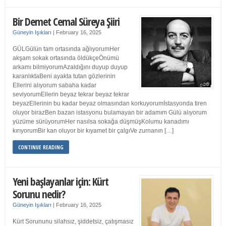
Bir Demet Cemal Süreya Şiiri
Güneyin Işıkları
|
February 16, 2025
GÜLGülün tam ortasında ağlıyorumHer
akşam sokak ortasında öldükçeÖnümü
arkamı bilmiyorumAzaldığını duyup duyup
karanlıktaBeni ayakta tutan gözlerinin
Ellerini alıyorum sabaha kadar
seviyorumEllerin beyaz tekrar beyaz tekrar
beyazEllerinin bu kadar beyaz olmasından korkuyorumİstasyonda tiren
oluyor birazBen bazan istasyonu bulamayan bir adamım Gülü alıyorum
yüzüme sürüyorumHer nasılsa sokağa düşmüşKolumu kanadımı
kırıyorumBir kan oluyor bir kıyamet bir çalgıVe zurnanın […]
CONTINUE READING
Yeni başlayanlar için: Kürt
Sorunu nedir?
Güneyin Işıkları
|
February 16, 2025
Kürt Sorununu silahsız, şiddetsiz, çatışmasız