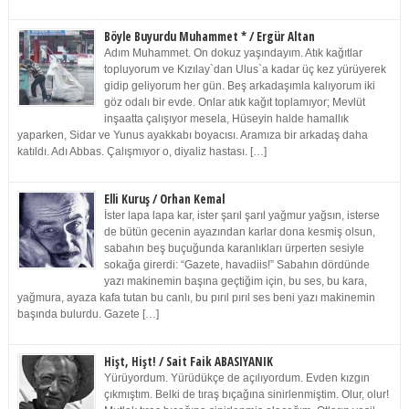
Böyle Buyurdu Muhammet * / Ergür Altan
Adım Muhammet. On dokuz yaşındayım. Atık kağıtlar
topluyorum ve Kızılay`dan Ulus`a kadar üç kez yürüyerek
gidip geliyorum her gün. Beş arkadaşımla kalıyorum iki
göz odalı bir evde. Onlar atık kağıt toplamıyor; Mevlüt
inşaatta çalışıyor mesela, Hüseyin halde hamallık
yaparken, Sidar ve Yunus ayakkabı boyacısı. Aramıza bir arkadaş daha
katıldı. Adı Abbas. Çalışmıyor o, diyaliz hastası. […]
Elli Kuruş / Orhan Kemal
İster lapa lapa kar, ister şarıl şarıl yağmur yağsın, isterse
de bütün gecenin ayazından karlar dona kesmiş olsun,
sabahın beş buçuğunda karanlıkları ürperten sesiyle
sokağa girerdi: “Gazete, havadiis!” Sabahın dördünde
yazı makinemin başına geçtiğim için, bu ses, bu kara,
yağmura, ayaza kafa tutan bu canlı, bu pırıl pırıl ses beni yazı makinemin
başında bulurdu. Gazete […]
Hişt, Hişt! / Sait Faik ABASIYANIK
Yürüyordum. Yürüdükçe de açılıyordum. Evden kızgın
çıkmıştım. Belki de tıraş bıçağına sinirlenmiştim. Olur, olur!