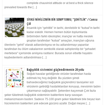
complete chauvinist attitude or at best a thick silence
prevailed towards the […]
SİYASİ NİHİLİZMİN BİR SEMPTOMU; “ŞEHİTLİK” / Cansu
Çöl
İnsanlık için “şehitlik” in tarihi, denilebilir ki “kutsal”ın tarihi
kadar eskidir. Hemen hemen bütün toplumlarda
birbirinden farklı ideolojiler, inançlar ve hatta meslek
grupları tarafından “kutsal” amaçları, inançları uğruna
ölenlerin “şehit” olarak adlandırılışına ve bu adlandırmayı yapanlar
tarafından bu ölüm vakalarının sembolik olarak sahiplenilip bir “şehadet
mertebesi” içerisinde anılışına rastlanır. Burada sorun elbette hayatını
kaybedenlerin adlandırılması […]
Bağışıklık sistemini güçlendirmenin 20 yolu
Soğuk havalar geldiğinde virüsler tarafından hasta
edilmek hiç hoş değildir. Bu yüzden şimdi
bahsedeceğimiz bağışıklık güçlendirici tavsiyeler sizi
virüslerin getirdiği hastalıklardan koruyup, mevsimin tadını
çıkarmanızı sağlayabilir. Şekerden kaçınmak Çok fazla
şeker tüketmek bağışıklık sisteminin bakterilere karşı savaşan
mekanizmasını bastırır. Sadece 75-100 gram şeker tüketmek bile beyaz kan
hücrelerinin bakterileri yok edecek gücünü azaltır. Doğal meyve […]