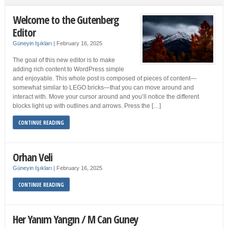
Welcome to the Gutenberg
Editor
Güneyin Işıkları
|
February 16, 2025
The goal of this new editor is to make
adding rich content to WordPress simple
and enjoyable. This whole post is composed of pieces of content—
somewhat similar to LEGO bricks—that you can move around and
interact with. Move your cursor around and you’ll notice the different
blocks light up with outlines and arrows. Press the […]
CONTINUE READING
Orhan Veli
Güneyin Işıkları
|
February 16, 2025
CONTINUE READING
Her Yanım Yangın / M Can Guney