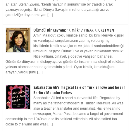
anlatan Stefan Zweig, “kendi hayatının sonunu” ise bir trajedi olarak
yazmayı seçmişti. İkinci Dünya Savaşı’nın ruhunda yarattığı acı ve
çaresizliğe dayanamayan […]
Ölümcül Bir Kavram; “Kimlik” / PINAR K. ÜRETMEN
Amin Maalouf, çoklu kimliğe sahip, bu kimlikleriyle kişisel
ve varoluşsal sorgulamasını yapmış ve barışmış
kişiliklerin kimlik savaşlarını ve şiddeti sonlandırabileceği
umudunu taşıyor. Ölümcül ve el yakan bir kavram “kimlik”.
Nice katliam, cinayet, şiddet ve vahşetin bahanesi.
Günümüz dünyasının distopyaya ve günümüz insanınınsa eleştirel zekâdan
yoksun otomatlar haline gelmesinin şifresi. Oysa kimlik, kim olduğunu
arayan, varoluşunu […]
Sabahattin Ali’s magical tale of Turkish love and loss in
Berlin / Malcolm Forbes
Sabahattin Ali led a short but eventful life. Regarded by
many as the father of modernist Turkish literature, Ali was
also a teacher, translator and journalist. His left-leaning
newspaper, Marco Pasa, became a target of government
censorship in the 1940s due to its satirical editorials. Ali also sailed too
close to the wind and was […]