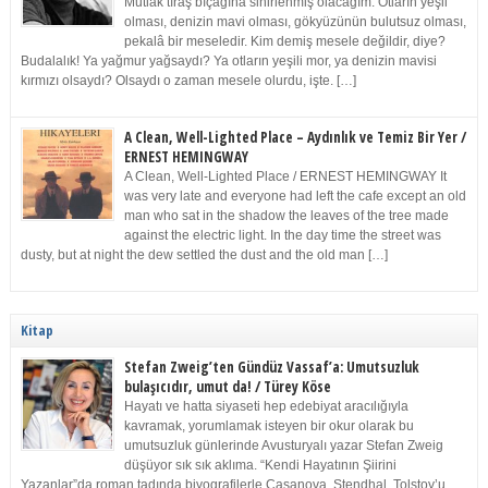
Mutlak tıraş bıçağına sinirlenmiş olacağım. Otların yeşil
olması, denizin mavi olması, gökyüzünün bulutsuz olması,
pekalâ bir meseledir. Kim demiş mesele değildir, diye?
Budalalık! Ya yağmur yağsaydı? Ya otların yeşili mor, ya denizin mavisi
kırmızı olsaydı? Olsaydı o zaman mesele olurdu, işte. […]
A Clean, Well-Lighted Place – Aydınlık ve Temiz Bir Yer /
ERNEST HEMINGWAY
A Clean, Well-Lighted Place / ERNEST HEMINGWAY It
was very late and everyone had left the cafe except an old
man who sat in the shadow the leaves of the tree made
against the electric light. In the day time the street was
dusty, but at night the dew settled the dust and the old man […]
Kitap
Stefan Zweig’ten Gündüz Vassaf’a: Umutsuzluk
bulaşıcıdır, umut da! / Türey Köse
Hayatı ve hatta siyaseti hep edebiyat aracılığıyla
kavramak, yorumlamak isteyen bir okur olarak bu
umutsuzluk günlerinde Avusturyalı yazar Stefan Zweig
düşüyor sık sık aklıma. “Kendi Hayatının Şiirini
Yazanlar”da roman tadında biyografilerle Casanova, Stendhal, Tolstoy’u