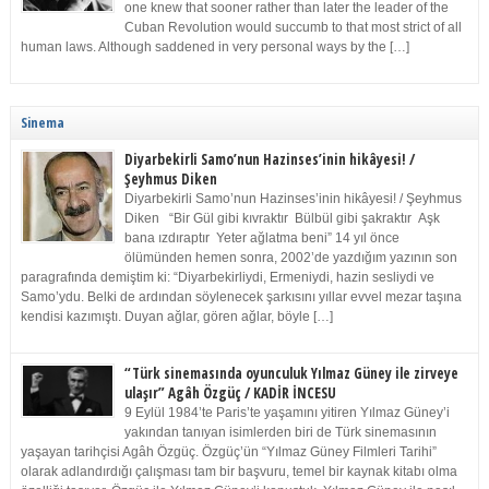
one knew that sooner rather than later the leader of the
Cuban Revolution would succumb to that most strict of all
human laws. Although saddened in very personal ways by the […]
Sinema
Diyarbekirli Samo’nun Hazinses’inin hikâyesi! /
Şeyhmus Diken
Diyarbekirli Samo’nun Hazinses’inin hikâyesi! / Şeyhmus
Diken “Bir Gül gibi kıvraktır Bülbül gibi şakraktır Aşk
bana ızdıraptır Yeter ağlatma beni” 14 yıl önce
ölümünden hemen sonra, 2002’de yazdığım yazının son
paragrafında demiştim ki: “Diyarbekirliydi, Ermeniydi, hazin sesliydi ve
Samo’ydu. Belki de ardından söylenecek şarkısını yıllar evvel mezar taşına
kendisi kazımıştı. Duyan ağlar, gören ağlar, böyle […]
“Türk sinemasında oyunculuk Yılmaz Güney ile zirveye
ulaşır” Agâh Özgüç / KADİR İNCESU
9 Eylül 1984’te Paris’te yaşamını yitiren Yılmaz Güney’i
yakından tanıyan isimlerden biri de Türk sinemasının
yaşayan tarihçisi Agâh Özgüç. Özgüç’ün “Yılmaz Güney Filmleri Tarihi”
olarak adlandırdığı çalışması tam bir başvuru, temel bir kaynak kitabı olma