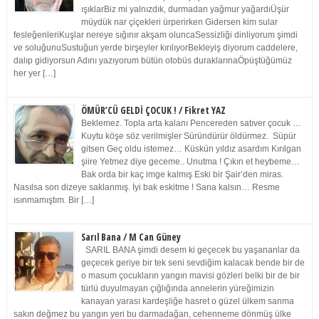
ışıklarBiz mi yalnızdık, durmadan yağmur yağardıÜşür
müydük nar çiçekleri ürperirken Gidersen kim sular
fesleğenleriKuşlar nereye sığınır akşam oluncaSessizliği dinliyorum şimdi
ve soluğunuSustuğun yerde birşeyler kırılıyorBekleyiş diyorum caddelere,
dalıp gidiyorsun Adını yazıyorum bütün otobüs duraklarınaÖpüştüğümüz
her yer […]
ÖMÜR’CÜ GELDİ ÇOCUK ! / Fikret YAZ
Beklemez. Topla arta kalanı Pencereden satıver çocuk …
Kuytu köşe söz verilmişler Süründürür öldürmez. Süpür
gitsen Geç oldu istemez… Küskün yıldız asardım Kırılgan
şiire Yetmez diye geceme.. Unutma ! Çıkın et heybeme…
Bak orda bir kaç imge kalmış Eski bir Şair’den miras.
Nasılsa son dizeye saklanmış. İyi bak eskitme ! Sana kalsın… Resme
ısınmamıştım. Bir […]
Sarıl Bana / M Can Güney
SARIL BANA şimdi desem ki geçecek bu yaşananlar da
geçecek geriye bir tek seni sevdiğim kalacak bende bir de
o masum çocukların yangın mavisi gözleri belki bir de bir
türlü duyulmayan çığlığında annelerin yüreğimizin
kanayan yarası kardeşliğe hasret o güzel ülkem sanma
sakın değmez bu yangın yeri bu darmadağan, cehenneme dönmüş ülke