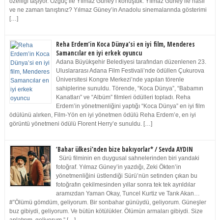
özelliği taşıyor. Özgüç ile Yılmaz Güney’i konuştuk. Yılmaz Güney ile nasıl
ve ne zaman tanıştınız? Yılmaz Güney’in Anadolu sinemalarında gösterimi
[…]
Reha Erdem’in Koca Dünya’si en iyi film, Menderes
Samancılar en iyi erkek oyuncu
Adana Büyükşehir Belediyesi tarafından düzenlenen 23.
Uluslararası Adana Film Festivali’nde ödüllen Çukurova
Üniversitesi Kongre Merkezi’nde yapılan törenle
sahiplerine sunuldu. Törende, “Koca Dünya”, “Babamın
Kanatları” ve “Albüm” filmleri ödülleri topladı. Reha
Erdem’in yönetmenliğini yaptığı “Koca Dünya” en iyi film
ödülünü alırken, Film-Yön en iyi yönetmen ödülü Reha Erdem’e, en iyi
görüntü yönetmeni ödülü Florent Herry’e sunuldu. […]
‘Bahar ülkesi’nden bize bakıyorlar* / Sevda AYDIN
Sürü filminin en duygusal sahnelerinden biri yandaki
fotoğraf. Yılmaz Güney’in yazdığı, Zeki Ökten’in
yönetmenliğini üstlendiği Sürü’nün setinden çıkan bu
fotoğrafın çekilmesinden yıllar sonra tek tek ayrıldılar
aramızdan Yaman Okay, Tuncel Kurtiz ve Tarık Akan…
#”Ölümü gömdüm, geliyorum. Bir sonbahar günüydü, geliyorum. Güneşler
buz gibiydi, geliyorum. Ve bütün kötülükler. Ölümün armaları gibiydi. Size