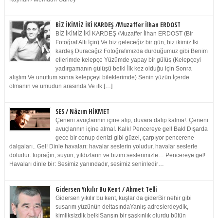
BİZ İKİMİZ İKİ KARDEŞ /Muzaffer İlhan ERDOST
BİZ İKİMİZ İKİ KARDEŞ /Muzaffer İlhan ERDOST (Bir
Fotoğraf Altı İçin) Ve biz geleceğiz bir gün, biz ikimiz İki
kardeş Duracağız Fotoğrafımızda durduğumuz gibi Benim
ellerimde kelepçe Yüzümde yapay bir gülüş (Kelepçeyi
yadırgamanın gülüşü belki İlk kez olduğu için Sonra
alıştım Ve unuttum sonra kelepçeyi bileklerimde) Senin yüzün İçerde
olmanın ve umudun arasında Ve ilk […]
SES / Nâzım HİKMET
Çeneni avuçlarının içine alıp, duvara dalıp kalma!. Çeneni
avuçlarının içine alma!. Kalk! Pencereye gel! Bak! Dışarda
gece bir cenup denizi gibi güzel, çarpıyor pencerene
dalgaları.. Gel! Dinle havaları: havalar seslerin yoludur, havalar seslerle
doludur: toprağın, suyun, yıldızların ve bizim seslerimizle… Pencereye gel!
Havaları dinle bir: Sesimiz yanındadır, sesimiz seninledir…
Gidersen Yıkılır Bu Kent / Ahmet Telli
Gidersen yıkılır bu kent, kuşlar da giderBir nehir gibi
susarım yüzünün deltasındaYanlış adreslerdeydik,
kimliksizdik belkiSarışın bir şaşkınlık olurdu bütün