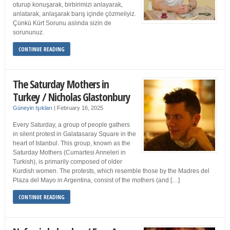
oturup konuşarak, birbirimizi anlayarak,
anlatarak, anlaşarak barış içinde çözmeliyiz.
Çünkü Kürt Sorunu aslında sizin de
sorununuz.
CONTINUE READING
The Saturday Mothers in
Turkey / Nicholas Glastonbury
Güneyin Işıkları
|
February 16, 2025
Every Saturday, a group of people gathers
in silent protest in Galatasaray Square in the
heart of Istanbul. This group, known as the
Saturday Mothers (Cumartesi Anneleri in
Turkish), is primarily composed of older
Kurdish women. The protests, which resemble those by the Madres del
Plaza del Mayo in Argentina, consist of the mothers (and […]
CONTINUE READING