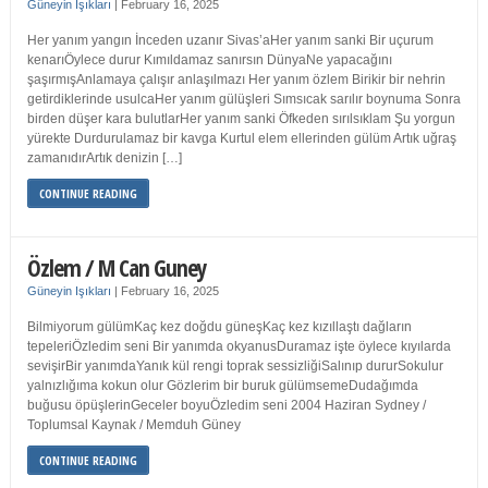
Güneyin Işıkları
|
February 16, 2025
Her yanım yangın İnceden uzanır Sivas’aHer yanım sanki Bir uçurum
kenarıÖylece durur Kımıldamaz sanırsın DünyaNe yapacağını
şaşırmışAnlamaya çalışır anlaşılmazı Her yanım özlem Birikir bir nehrin
getirdiklerinde usulcaHer yanım gülüşleri Sımsıcak sarılır boynuma Sonra
birden düşer kara bulutlarHer yanım sanki Öfkeden sırılsıklam Şu yorgun
yürekte Durdurulamaz bir kavga Kurtul elem ellerinden gülüm Artık uğraş
zamanıdırArtık denizin […]
CONTINUE READING
Özlem / M Can Guney
Güneyin Işıkları
|
February 16, 2025
Bilmiyorum gülümKaç kez doğdu güneşKaç kez kızıllaştı dağların
tepeleriÖzledim seni Bir yanımda okyanusDuramaz işte öylece kıyılarda
sevişirBir yanımdaYanık kül rengi toprak sessizliğiSalınıp dururSokulur
yalnızlığıma kokun olur Gözlerim bir buruk gülümsemeDudağımda
buğusu öpüşlerinGeceler boyuÖzledim seni 2004 Haziran Sydney /
Toplumsal Kaynak / Memduh Güney
CONTINUE READING