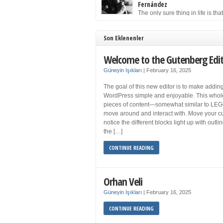
to solution may well be to get more sleep but 
Fernández
you get your 8 hours a night and still feel fati
The only sure thing in life is tha
when your […]
must die. Having seen the occa
images of the frail Fidel Castro at 90, one kne
sooner rather than later the leader of the Cu
Son Eklenenler
Revolution would succumb to that most strict o
human laws. Although saddened in very pers
Welcome to the Gutenberg Edi
ways by the […]
Güneyin Işıkları
|
February 16, 2025
The goal of this new editor is to make adding
WordPress simple and enjoyable. This whol
pieces of content—somewhat similar to LEG
move around and interact with. Move your cu
notice the different blocks light up with outl
the […]
CONTINUE READING
Orhan Veli
Güneyin Işıkları
|
February 16, 2025
CONTINUE READING