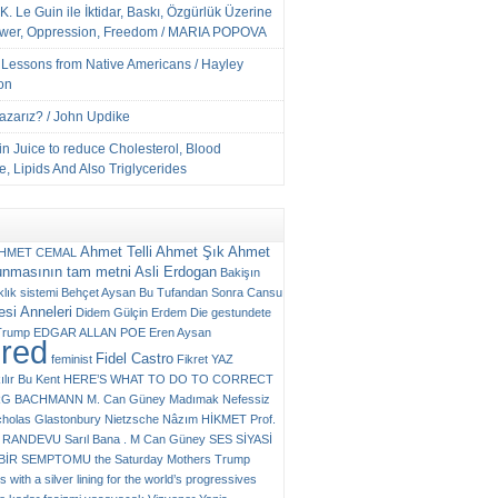
K. Le Guin ile İktidar, Baskı, Özgürlük Üzerine
ower, Oppression, Freedom / MARIA POPOVA
e Lessons from Native Americans / Hayley
on
Yazarız? / John Updike
n Juice to reduce Cholesterol, Blood
, Lipids And Also Triglycerides
Ahmet Telli
Ahmet Şık
Ahmet
HMET CEMAL
unmasının tam metni
Asli Erdogan
Bakişın
klık sistemi
Behçet Aysan
Bu Tufandan Sonra
Cansu
si Anneleri
Didem Gülçin Erdem
Die gestundete
Trump
EDGAR ALLAN POE
Eren Aysan
ured
Fidel Castro
feminist
Fikret YAZ
ılır Bu Kent
HERE’S WHAT TO DO TO CORRECT
RG BACHMANN
M. Can Güney
Madımak
Nefessiz
cholas Glastonbury
Nietzsche
Nâzım HİKMET
Prof.
RANDEVU
Sarıl Bana . M Can Güney
SES
SİYASİ
N BİR SEMPTOMU
the Saturday Mothers
Trump
 with a silver lining for the world’s progressives