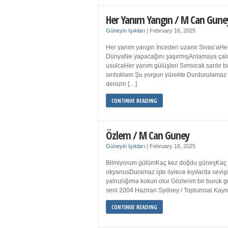
Her Yanım Yangın / M Can Gune
Güneyin Işıkları
|
February 16, 2025
Her yanım yangın İnceden uzanır Sivas’aHer
DünyaNe yapacağını şaşırmışAnlamaya çalışır
usulcaHer yanım gülüşleri Sımsıcak sarılır
sırılsıklam Şu yorgun yürekte Durdurulamaz 
denizin […]
CONTINUE READING
Özlem / M Can Guney
Güneyin Işıkları
|
February 16, 2025
Bilmiyorum gülümKaç kez doğdu güneşKaç kez
okyanusDuramaz işte öylece kıyılarda sevişi
yalnızlığıma kokun olur Gözlerim bir bur
seni 2004 Haziran Sydney / Toplumsal Ka
CONTINUE READING