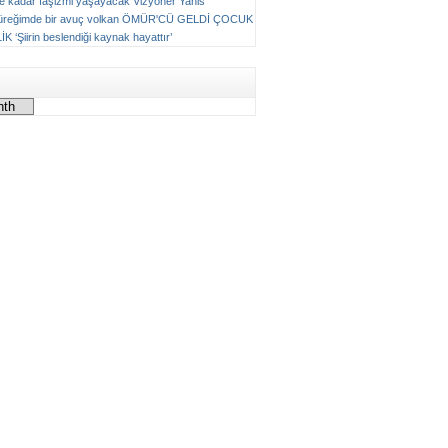
ne kadar faşizmi yaşayacak
Vizyoner
Yanis
üreğimde bir avuç volkan
ÖMÜR'CÜ GELDİ ÇOCUK
LİK
‘Şiirin beslendiği kaynak hayattır’