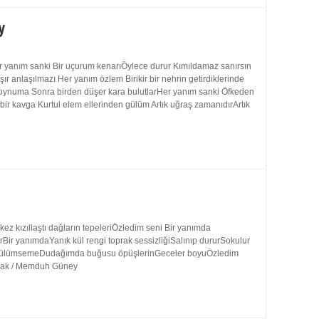
y
 yanım sanki Bir uçurum kenarıÖylece durur Kımıldamaz sanırsın
 anlaşılmazı Her yanım özlem Birikir bir nehrin getirdiklerinde
 boynuma Sonra birden düşer kara bulutlarHer yanım sanki Öfkeden
bir kavga Kurtul elem ellerinden gülüm Artık uğraş zamanıdırArtık
 kızıllaştı dağların tepeleriÖzledim seni Bir yanımda
rBir yanımdaYanık kül rengi toprak sessizliğiSalınıp dururSokulur
uk gülümsemeDudağımda buğusu öpüşlerinGeceler boyuÖzledim
ynak / Memduh Güney