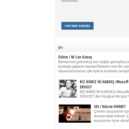
sorununuz.
CONTINUE READING
Şiir
Özlem / M Can Guney
Bilmiyorum gülümKaç kez doğdu güneşKaç 
kızıllaştı dağların tepeleriÖzledim seni Bir y
okyanusDuramaz işte öylece kıyılarda sevişir
yanımdaYanık kül rengi toprak sessizliğiSalın
dururSokulur yalnızlığıma kokun olur Gözleri
BİZ İKİMİZ İKİ KARDEŞ /Muzaff
buruk gülümsemeDudağımda buğusu
ERDOST
öpüşlerinGeceler boyuÖzledim seni 2004 Ha
BİZ İKİMİZ İKİ KARDEŞ /Muzaffe
Sydney / Toplumsal Kaynak / Memduh Güney
ERDOST (Bir Fotoğraf Altı İçin) 
geleceğiz bir gün, biz ikimiz İki
Duracağız Fotoğrafımızda durduğumuz gibi 
SES / Nâzım HİKMET
ellerimde kelepçe Yüzümde yapay bir gülüş
Çeneni avuçlarının için
(Kelepçeyi yadırgamanın gülüşü belki İlk kez
duvara dalıp kalma!. 
için Sonra alıştım Ve unuttum sonra kelepçeyi
avuçlarının içine alma!
bileklerimde) Senin yüzün İçerde olmanın ve
Pencereye gel! Bak! D
umudun arasında Ve ilk […]