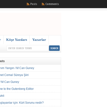
Posts
Comments
r
Köşe Yazıları
Yazarlar
osts
nım Yangın / M Can Guney
met Cemal Süreya Şiiri
/ M Can Guney
e to the Gutenberg Editor
Veli
şlayanlar için: Kürt Sorunu nedir?