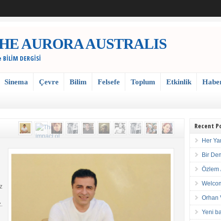
 / THE AURORA AUSTRALIS
e BİLİM DERGİSİ
Sinema
Çevre
Bilim
Felsefe
Toplum
Etkinlik
Habe
Recent P
Her Ya
Bir De
Özlem 
Welcom
z
Orhan 
.
Yeni ba