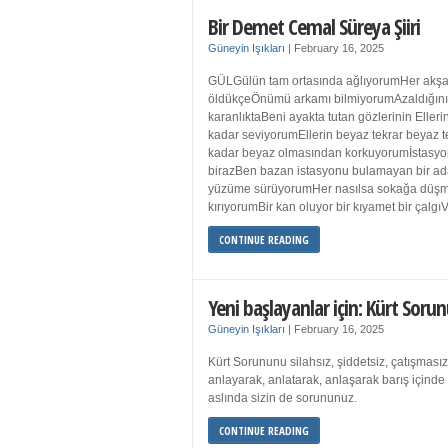
Bir Demet Cemal Süreya Şiiri
Güneyin Işıkları
|
February 16, 2025
GÜLGülün tam ortasında ağlıyorumHer akşa
öldükçeÖnümü arkamı bilmiyorumAzaldığın
karanlıktaBeni ayakta tutan gözlerinin Eller
kadar seviyorumEllerin beyaz tekrar beyaz t
kadar beyaz olmasından korkuyorumİstasyon
birazBen bazan istasyonu bulamayan bir a
yüzüme sürüyorumHer nasılsa sokağa düş
kırıyorumBir kan oluyor bir kıyamet bir çalgı
CONTINUE READING
Yeni başlayanlar için: Kürt Sorun
Güneyin Işıkları
|
February 16, 2025
Kürt Sorununu silahsız, şiddetsiz, çatışmasız
anlayarak, anlatarak, anlaşarak barış içind
aslında sizin de sorununuz.
CONTINUE READING