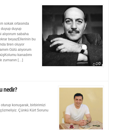
m sokak ortasında
ı duyup duyup
ini alıyorum sabaha
ekrar beyazEllerinin bu
da tiren oluyor
damım Gülü alıyorum
müşKolumu kanadımı
Ve zurnanın […]
u nedir?
 oturup konuşarak, birbirimizi
e çözmeliyiz. Çünkü Kürt Sorunu