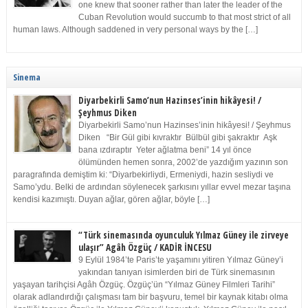
one knew that sooner rather than later the leader of the
Cuban Revolution would succumb to that most strict of all
human laws. Although saddened in very personal ways by the […]
Sinema
Diyarbekirli Samo’nun Hazinses’inin hikâyesi! /
Şeyhmus Diken
Diyarbekirli Samo’nun Hazinses’inin hikâyesi! / Şeyhmus
Diken “Bir Gül gibi kıvraktır Bülbül gibi şakraktır Aşk
bana ızdıraptır Yeter ağlatma beni” 14 yıl önce
ölümünden hemen sonra, 2002’de yazdığım yazının son
paragrafında demiştim ki: “Diyarbekirliydi, Ermeniydi, hazin sesliydi ve
Samo’ydu. Belki de ardından söylenecek şarkısını yıllar evvel mezar taşına
kendisi kazımıştı. Duyan ağlar, gören ağlar, böyle […]
“Türk sinemasında oyunculuk Yılmaz Güney ile zirveye
ulaşır” Agâh Özgüç / KADİR İNCESU
9 Eylül 1984’te Paris’te yaşamını yitiren Yılmaz Güney’i
yakından tanıyan isimlerden biri de Türk sinemasının
yaşayan tarihçisi Agâh Özgüç. Özgüç’ün “Yılmaz Güney Filmleri Tarihi”
olarak adlandırdığı çalışması tam bir başvuru, temel bir kaynak kitabı olma