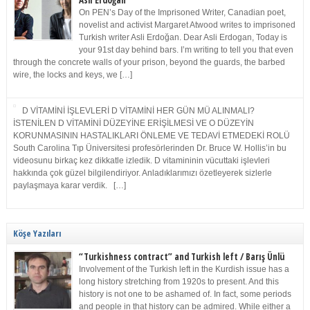
Asli Erdoğan
On PEN’s Day of the Imprisoned Writer, Canadian poet,
novelist and activist Margaret Atwood writes to imprisoned
Turkish writer Asli Erdoğan. Dear Asli Erdogan, Today is
your 91st day behind bars. I’m writing to tell you that even
through the concrete walls of your prison, beyond the guards, the barbed
wire, the locks and keys, we […]
D VİTAMİNİ İŞLEVLERİ D VİTAMİNİ HER GÜN MÜ ALINMALI?
İSTENİLEN D VİTAMİNİ DÜZEYİNE ERİŞİLMESİ VE O DÜZEYİN
KORUNMASININ HASTALIKLARI ÖNLEME VE TEDAVİ ETMEDEKİ ROLÜ
South Carolina Tıp Üniversitesi profesörlerinden Dr. Bruce W. Hollis’in bu
videosunu birkaç kez dikkatle izledik. D vitamininin vücuttaki işlevleri
hakkında çok güzel bilgilendiriyor. Anladıklarımızı özetleyerek sizlerle
paylaşmaya karar verdik. […]
Köşe Yazıları
“Turkishness contract” and Turkish left / Barış Ünlü
Involvement of the Turkish left in the Kurdish issue has a
long history stretching from 1920s to present. And this
history is not one to be ashamed of. In fact, some periods
and people in that history can be admired. While either a