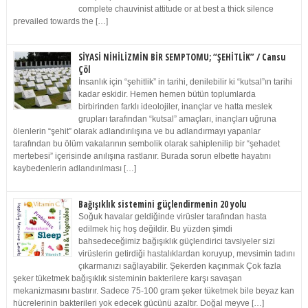
complete chauvinist attitude or at best a thick silence
prevailed towards the […]
SİYASİ NİHİLİZMİN BİR SEMPTOMU; “ŞEHİTLİK” / Cansu
Çöl
İnsanlık için “şehitlik” in tarihi, denilebilir ki “kutsal”ın tarihi
kadar eskidir. Hemen hemen bütün toplumlarda
birbirinden farklı ideolojiler, inançlar ve hatta meslek
grupları tarafından “kutsal” amaçları, inançları uğruna
ölenlerin “şehit” olarak adlandırılışına ve bu adlandırmayı yapanlar
tarafından bu ölüm vakalarının sembolik olarak sahiplenilip bir “şehadet
mertebesi” içerisinde anılışına rastlanır. Burada sorun elbette hayatını
kaybedenlerin adlandırılması […]
Bağışıklık sistemini güçlendirmenin 20 yolu
Soğuk havalar geldiğinde virüsler tarafından hasta
edilmek hiç hoş değildir. Bu yüzden şimdi
bahsedeceğimiz bağışıklık güçlendirici tavsiyeler sizi
virüslerin getirdiği hastalıklardan koruyup, mevsimin tadını
çıkarmanızı sağlayabilir. Şekerden kaçınmak Çok fazla
şeker tüketmek bağışıklık sisteminin bakterilere karşı savaşan
mekanizmasını bastırır. Sadece 75-100 gram şeker tüketmek bile beyaz kan
hücrelerinin bakterileri yok edecek gücünü azaltır. Doğal meyve […]