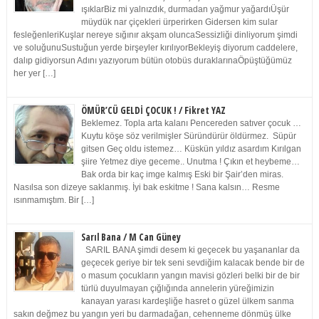
ışıklarBiz mi yalnızdık, durmadan yağmur yağardıÜşür
müydük nar çiçekleri ürperirken Gidersen kim sular
fesleğenleriKuşlar nereye sığınır akşam oluncaSessizliği dinliyorum şimdi
ve soluğunuSustuğun yerde birşeyler kırılıyorBekleyiş diyorum caddelere,
dalıp gidiyorsun Adını yazıyorum bütün otobüs duraklarınaÖpüştüğümüz
her yer […]
ÖMÜR’CÜ GELDİ ÇOCUK ! / Fikret YAZ
Beklemez. Topla arta kalanı Pencereden satıver çocuk …
Kuytu köşe söz verilmişler Süründürür öldürmez. Süpür
gitsen Geç oldu istemez… Küskün yıldız asardım Kırılgan
şiire Yetmez diye geceme.. Unutma ! Çıkın et heybeme…
Bak orda bir kaç imge kalmış Eski bir Şair’den miras.
Nasılsa son dizeye saklanmış. İyi bak eskitme ! Sana kalsın… Resme
ısınmamıştım. Bir […]
Sarıl Bana / M Can Güney
SARIL BANA şimdi desem ki geçecek bu yaşananlar da
geçecek geriye bir tek seni sevdiğim kalacak bende bir de
o masum çocukların yangın mavisi gözleri belki bir de bir
türlü duyulmayan çığlığında annelerin yüreğimizin
kanayan yarası kardeşliğe hasret o güzel ülkem sanma
sakın değmez bu yangın yeri bu darmadağan, cehenneme dönmüş ülke