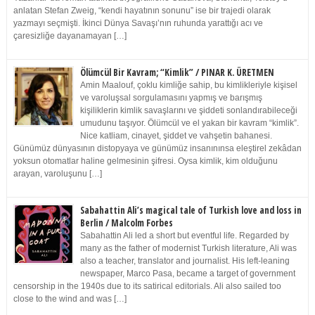
anlatan Stefan Zweig, “kendi hayatının sonunu” ise bir trajedi olarak
yazmayı seçmişti. İkinci Dünya Savaşı’nın ruhunda yarattığı acı ve
çaresizliğe dayanamayan […]
Ölümcül Bir Kavram; “Kimlik” / PINAR K. ÜRETMEN
Amin Maalouf, çoklu kimliğe sahip, bu kimlikleriyle kişisel
ve varoluşsal sorgulamasını yapmış ve barışmış
kişiliklerin kimlik savaşlarını ve şiddeti sonlandırabileceği
umudunu taşıyor. Ölümcül ve el yakan bir kavram “kimlik”.
Nice katliam, cinayet, şiddet ve vahşetin bahanesi.
Günümüz dünyasının distopyaya ve günümüz insanınınsa eleştirel zekâdan
yoksun otomatlar haline gelmesinin şifresi. Oysa kimlik, kim olduğunu
arayan, varoluşunu […]
Sabahattin Ali’s magical tale of Turkish love and loss in
Berlin / Malcolm Forbes
Sabahattin Ali led a short but eventful life. Regarded by
many as the father of modernist Turkish literature, Ali was
also a teacher, translator and journalist. His left-leaning
newspaper, Marco Pasa, became a target of government
censorship in the 1940s due to its satirical editorials. Ali also sailed too
close to the wind and was […]