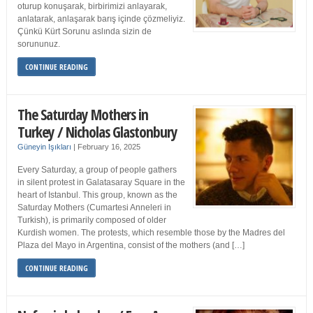
oturup konuşarak, birbirimizi anlayarak,
anlatarak, anlaşarak barış içinde çözmeliyiz.
Çünkü Kürt Sorunu aslında sizin de
sorununuz.
CONTINUE READING
The Saturday Mothers in
Turkey / Nicholas Glastonbury
Güneyin Işıkları
|
February 16, 2025
Every Saturday, a group of people gathers
in silent protest in Galatasaray Square in the
heart of Istanbul. This group, known as the
Saturday Mothers (Cumartesi Anneleri in
Turkish), is primarily composed of older
Kurdish women. The protests, which resemble those by the Madres del
Plaza del Mayo in Argentina, consist of the mothers (and […]
CONTINUE READING