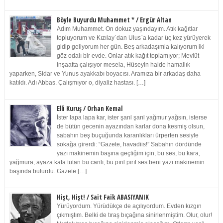
Böyle Buyurdu Muhammet * / Ergür Altan
Adım Muhammet. On dokuz yaşındayım. Atık kağıtlar
topluyorum ve Kızılay`dan Ulus`a kadar üç kez yürüyerek
gidip geliyorum her gün. Beş arkadaşımla kalıyorum iki
göz odalı bir evde. Onlar atık kağıt toplamıyor; Mevlüt
inşaatta çalışıyor mesela, Hüseyin halde hamallık
yaparken, Sidar ve Yunus ayakkabı boyacısı. Aramıza bir arkadaş daha
katıldı. Adı Abbas. Çalışmıyor o, diyaliz hastası. […]
Elli Kuruş / Orhan Kemal
İster lapa lapa kar, ister şarıl şarıl yağmur yağsın, isterse
de bütün gecenin ayazından karlar dona kesmiş olsun,
sabahın beş buçuğunda karanlıkları ürperten sesiyle
sokağa girerdi: “Gazete, havadiis!” Sabahın dördünde
yazı makinemin başına geçtiğim için, bu ses, bu kara,
yağmura, ayaza kafa tutan bu canlı, bu pırıl pırıl ses beni yazı makinemin
başında bulurdu. Gazete […]
Hişt, Hişt! / Sait Faik ABASIYANIK
Yürüyordum. Yürüdükçe de açılıyordum. Evden kızgın
çıkmıştım. Belki de tıraş bıçağına sinirlenmiştim. Olur, olur!