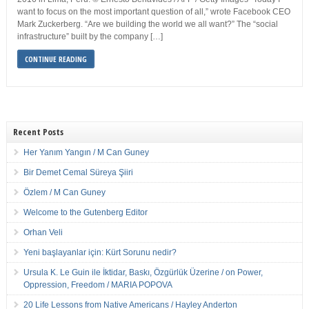
want to focus on the most important question of all,” wrote Facebook CEO
Mark Zuckerberg. “Are we building the world we all want?” The “social
infrastructure” built by the company […]
CONTINUE READING
Recent Posts
Her Yanım Yangın / M Can Guney
Bir Demet Cemal Süreya Şiiri
Özlem / M Can Guney
Welcome to the Gutenberg Editor
Orhan Veli
Yeni başlayanlar için: Kürt Sorunu nedir?
Ursula K. Le Guin ile İktidar, Baskı, Özgürlük Üzerine / on Power,
Oppression, Freedom / MARIA POPOVA
20 Life Lessons from Native Americans / Hayley Anderton