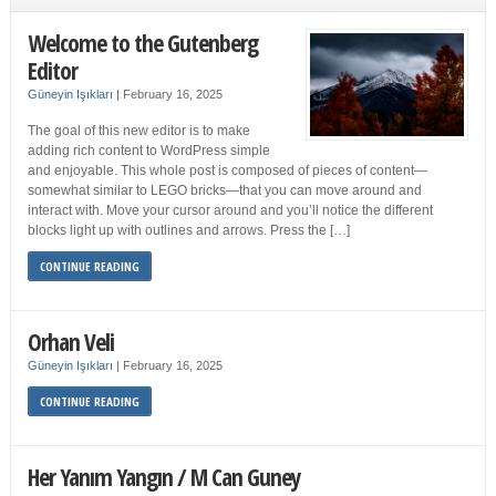
Welcome to the Gutenberg
Editor
Güneyin Işıkları
|
February 16, 2025
The goal of this new editor is to make
adding rich content to WordPress simple
and enjoyable. This whole post is composed of pieces of content—
somewhat similar to LEGO bricks—that you can move around and
interact with. Move your cursor around and you’ll notice the different
blocks light up with outlines and arrows. Press the […]
CONTINUE READING
Orhan Veli
Güneyin Işıkları
|
February 16, 2025
CONTINUE READING
Her Yanım Yangın / M Can Guney