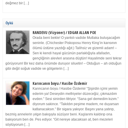
değmez bir […]
Öykü
RANDEVU (Vizyoner) / EDGAR ALLAN POE
Orada beni bekle! O yankılı vadide Mutlaka buluşacağım
seninle. (Chichester Piskoposu Henry King’in karısının
ölümü üstüne yazdığı ağıt.) Talihsiz ve gizemli adam! –
Sen ki kendi hayal gücünün parlaklığıyla afalladın,
gençliğinin alevleri arasına düştün! Hayalimde seni tekrar
görüyorum! Bir kez daha önümde duruyor siluetin! – Olduğun – ah olduğun
gibi değil soğuk vadide ve gölgelerin […]
Karıncanın boyu / Hasibe Özdemir
Karıncanın boyu / Hasibe Özdemir “Şişirdin içimi yemin
ederim ya! Deseydin methiyeler düzeceğiz, çıkmazdım
evden.” Sesi sinirden titriyor. “Sana gel demedim kızım.”
diyorum sakince. “Takıldın peşime madem, ne duyarsan
katlanacaksın.” Bir sigara yakıyor. Başını yana yatırıp,
bezmiş annelerin yılgın bakışıyla süzüyor beni. Kaşlarımı kaldırıp ona
bakıyorum ben de. Pes ediyor. “Git nereye atacaksan at, ben mezeleri
söylüyorum […]