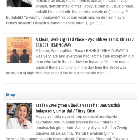
Mutlak tıraş bıçağına sinirlenmiş olacağım. Otların yeşil
olması, denizin mavi olması, gökyüzünün bulutsuz olması,
pekalâ bir meseledir. Kim demiş mesele değildir, diye?
Budalalık! Ya yağmur yağsaydı? Ya otların yeşili mor, ya denizin mavisi
kırmızı olsaydı? Olsaydı o zaman mesele olurdu, işte. […]
A Clean, Well-Lighted Place – Aydınlık ve Temiz Bir Yer /
ERNEST HEMINGWAY
A Clean, Well-Lighted Place / ERNEST HEMINGWAY It
was very late and everyone had left the cafe except an old
man who sat in the shadow the leaves of the tree made
against the electric light. In the day time the street was
dusty, but at night the dew settled the dust and the old man […]
Kitap
Stefan Zweig’ten Gündüz Vassaf’a: Umutsuzluk
bulaşıcıdır, umut da! / Türey Köse
Hayatı ve hatta siyaseti hep edebiyat aracılığıyla
kavramak, yorumlamak isteyen bir okur olarak bu
umutsuzluk günlerinde Avusturyalı yazar Stefan Zweig
düşüyor sık sık aklıma. “Kendi Hayatının Şiirini
Yazanlar”da roman tadında biyografilerle Casanova, Stendhal, Tolstoy’u