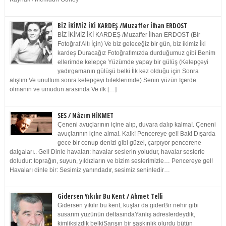
BİZ İKİMİZ İKİ KARDEŞ /Muzaffer İlhan ERDOST
BİZ İKİMİZ İKİ KARDEŞ /Muzaffer İlhan ERDOST (Bir
Fotoğraf Altı İçin) Ve biz geleceğiz bir gün, biz ikimiz İki
kardeş Duracağız Fotoğrafımızda durduğumuz gibi Benim
ellerimde kelepçe Yüzümde yapay bir gülüş (Kelepçeyi
yadırgamanın gülüşü belki İlk kez olduğu için Sonra
alıştım Ve unuttum sonra kelepçeyi bileklerimde) Senin yüzün İçerde
olmanın ve umudun arasında Ve ilk […]
SES / Nâzım HİKMET
Çeneni avuçlarının içine alıp, duvara dalıp kalma!. Çeneni
avuçlarının içine alma!. Kalk! Pencereye gel! Bak! Dışarda
gece bir cenup denizi gibi güzel, çarpıyor pencerene
dalgaları.. Gel! Dinle havaları: havalar seslerin yoludur, havalar seslerle
doludur: toprağın, suyun, yıldızların ve bizim seslerimizle… Pencereye gel!
Havaları dinle bir: Sesimiz yanındadır, sesimiz seninledir…
Gidersen Yıkılır Bu Kent / Ahmet Telli
Gidersen yıkılır bu kent, kuşlar da giderBir nehir gibi
susarım yüzünün deltasındaYanlış adreslerdeydik,
kimliksizdik belkiSarışın bir şaşkınlık olurdu bütün