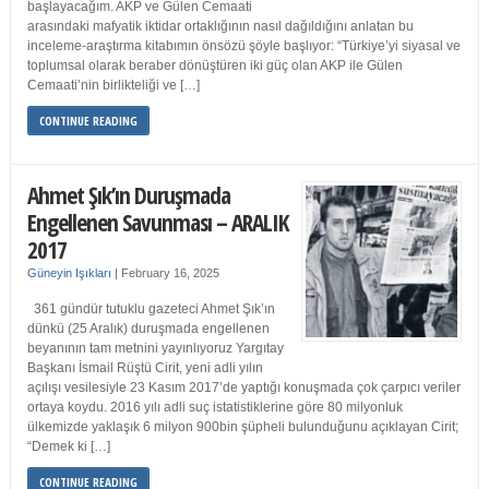
başlayacağım. AKP ve Gülen Cemaati
arasındaki mafyatik iktidar ortaklığının nasıl dağıldığını anlatan bu
inceleme-araştırma kitabımın önsözü şöyle başlıyor: “Türkiye’yi siyasal ve
toplumsal olarak beraber dönüştüren iki güç olan AKP ile Gülen
Cemaati’nin birlikteliği ve […]
CONTINUE READING
Ahmet Şık’ın Duruşmada
Engellenen Savunması – ARALIK
2017
Güneyin Işıkları
|
February 16, 2025
361 gündür tutuklu gazeteci Ahmet Şık’ın
dünkü (25 Aralık) duruşmada engellenen
beyanının tam metnini yayınlıyoruz Yargıtay
Başkanı İsmail Rüştü Cirit, yeni adli yılın
açılışı vesilesiyle 23 Kasım 2017’de yaptığı konuşmada çok çarpıcı veriler
ortaya koydu. 2016 yılı adli suç istatistiklerine göre 80 milyonluk
ülkemizde yaklaşık 6 milyon 900bin şüpheli bulunduğunu açıklayan Cirit;
“Demek ki […]
CONTINUE READING