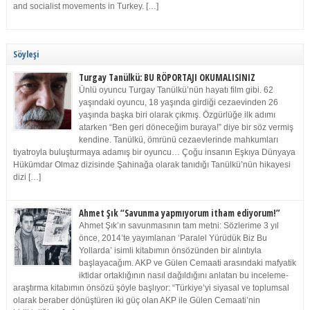
and socialist movements in Turkey. […]
Söyleşi
Turgay Tanülkü: BU RÖPORTAJI OKUMALISINIZ
Ünlü oyuncu Turgay Tanülkü’nün hayatı film gibi. 62
yaşındaki oyuncu, 18 yaşında girdiği cezaevinden 26
yaşında başka biri olarak çıkmış. Özgürlüğe ilk adımı
atarken “Ben geri döneceğim buraya!” diye bir söz vermiş
kendine. Tanülkü, ömrünü cezaevlerinde mahkumları
tiyatroyla buluşturmaya adamış bir oyuncu… Çoğu insanın Eşkıya Dünyaya
Hükümdar Olmaz dizisinde Şahinağa olarak tanıdığı Tanülkü’nün hikayesi
dizi […]
Ahmet Şık “Savunma yapmıyorum itham ediyorum!”
Ahmet Şık’ın savunmasının tam metni: Sözlerime 3 yıl
önce, 2014’te yayımlanan ‘Paralel Yürüdük Biz Bu
Yollarda’ isimli kitabımın önsözünden bir alıntıyla
başlayacağım. AKP ve Gülen Cemaati arasındaki mafyatik
iktidar ortaklığının nasıl dağıldığını anlatan bu inceleme-
araştırma kitabımın önsözü şöyle başlıyor: “Türkiye’yi siyasal ve toplumsal
olarak beraber dönüştüren iki güç olan AKP ile Gülen Cemaati’nin