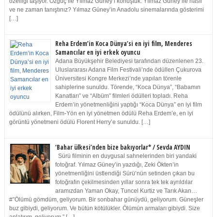
özelliği taşıyor. Özgüç ile Yılmaz Güney’i konuştuk. Yılmaz Güney ile nasıl
ve ne zaman tanıştınız? Yılmaz Güney’in Anadolu sinemalarında gösterimi
[…]
Reha Erdem’in Koca Dünya’si en iyi film, Menderes
Samancılar en iyi erkek oyuncu
Adana Büyükşehir Belediyesi tarafından düzenlenen 23.
Uluslararası Adana Film Festivali’nde ödüllen Çukurova
Üniversitesi Kongre Merkezi’nde yapılan törenle
sahiplerine sunuldu. Törende, “Koca Dünya”, “Babamın
Kanatları” ve “Albüm” filmleri ödülleri topladı. Reha
Erdem’in yönetmenliğini yaptığı “Koca Dünya” en iyi film
ödülünü alırken, Film-Yön en iyi yönetmen ödülü Reha Erdem’e, en iyi
görüntü yönetmeni ödülü Florent Herry’e sunuldu. […]
‘Bahar ülkesi’nden bize bakıyorlar* / Sevda AYDIN
Sürü filminin en duygusal sahnelerinden biri yandaki
fotoğraf. Yılmaz Güney’in yazdığı, Zeki Ökten’in
yönetmenliğini üstlendiği Sürü’nün setinden çıkan bu
fotoğrafın çekilmesinden yıllar sonra tek tek ayrıldılar
aramızdan Yaman Okay, Tuncel Kurtiz ve Tarık Akan…
#”Ölümü gömdüm, geliyorum. Bir sonbahar günüydü, geliyorum. Güneşler
buz gibiydi, geliyorum. Ve bütün kötülükler. Ölümün armaları gibiydi. Size