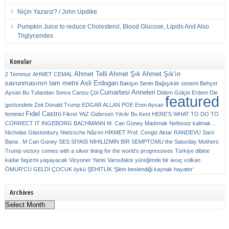
Niçin Yazarız? / John Updike
Pumpkin Juice to reduce Cholesterol, Blood Glucose, Lipids And Also
Triglycerides
Konular
Ahmet Telli
Ahmet Şık
Ahmet Şık'ın
2 Temmuz
AHMET CEMAL
savunmasının tam metni
Asli Erdogan
Bakişın Senin
Bağışıklık sistemi
Behçet
Cumartesi Anneleri
Aysan
Bu Tufandan Sonra
Cansu Çöl
Didem Gülçin Erdem
Die
featured
gestundete Zeit
Donald Trump
EDGAR ALLAN POE
Eren Aysan
Fidel Castro
feminist
Fikret YAZ
Gidersen Yıkılır Bu Kent
HERE’S WHAT TO DO TO
CORRECT IT
INGEBORG BACHMANN
M. Can Güney
Madımak
Nefessiz kalmak…
Nicholas Glastonbury
Nietzsche
Nâzım HİKMET
Prof. Cengiz Aktar
RANDEVU
Sarıl
Bana . M Can Güney
SES
SİYASİ NİHİLİZMİN BİR SEMPTOMU
the Saturday Mothers
Trump victory comes with a silver lining for the world’s progressives
Türkiye dibine
kadar faşizmi yaşayacak
Vizyoner
Yanis Varoufakis
yüreğimde bir avuç volkan
ÖMÜR'CÜ GELDİ ÇOCUK
öykü
ŞEHİTLİK
‘Şiirin beslendiği kaynak hayattır’
Archives
Archives