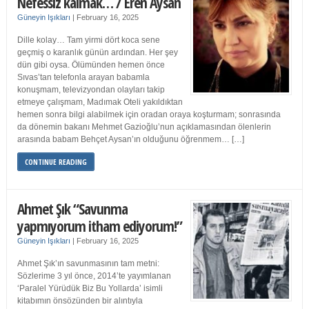
Nefessiz kalmak… / Eren Aysan
Güneyin Işıkları
|
February 16, 2025
Dille kolay… Tam yirmi dört koca sene
geçmiş o karanlık günün ardından. Her şey
dün gibi oysa. Ölümünden hemen önce
Sıvas’tan telefonla arayan babamla
konuşmam, televizyondan olayları takip
etmeye çalışmam, Madımak Oteli yakıldıktan
hemen sonra bilgi alabilmek için oradan oraya koşturmam; sonrasında
da dönemin bakanı Mehmet Gazioğlu’nun açıklamasından ölenlerin
arasında babam Behçet Aysan’ın olduğunu öğrenmem… […]
CONTINUE READING
Ahmet Şık “Savunma
yapmıyorum itham ediyorum!”
Güneyin Işıkları
|
February 16, 2025
Ahmet Şık’ın savunmasının tam metni:
Sözlerime 3 yıl önce, 2014’te yayımlanan
‘Paralel Yürüdük Biz Bu Yollarda’ isimli
kitabımın önsözünden bir alıntıyla