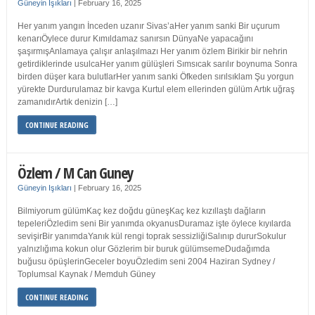
Güneyin Işıkları
|
February 16, 2025
Her yanım yangın İnceden uzanır Sivas’aHer yanım sanki Bir uçurum
kenarıÖylece durur Kımıldamaz sanırsın DünyaNe yapacağını
şaşırmışAnlamaya çalışır anlaşılmazı Her yanım özlem Birikir bir nehrin
getirdiklerinde usulcaHer yanım gülüşleri Sımsıcak sarılır boynuma Sonra
birden düşer kara bulutlarHer yanım sanki Öfkeden sırılsıklam Şu yorgun
yürekte Durdurulamaz bir kavga Kurtul elem ellerinden gülüm Artık uğraş
zamanıdırArtık denizin […]
CONTINUE READING
Özlem / M Can Guney
Güneyin Işıkları
|
February 16, 2025
Bilmiyorum gülümKaç kez doğdu güneşKaç kez kızıllaştı dağların
tepeleriÖzledim seni Bir yanımda okyanusDuramaz işte öylece kıyılarda
sevişirBir yanımdaYanık kül rengi toprak sessizliğiSalınıp dururSokulur
yalnızlığıma kokun olur Gözlerim bir buruk gülümsemeDudağımda
buğusu öpüşlerinGeceler boyuÖzledim seni 2004 Haziran Sydney /
Toplumsal Kaynak / Memduh Güney
CONTINUE READING