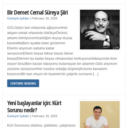
Bir Demet Cemal Süreya Şiiri
Güneyin Işıkları
|
February 16, 2025
GÜLGülün tam ortasında ağlıyorumHer
akşam sokak ortasında öldükçeÖnümü
arkamı bilmiyorumAzaldığını duyup duyup
karanlıktaBeni ayakta tutan gözlerinin
Ellerini alıyorum sabaha kadar
seviyorumEllerin beyaz tekrar beyaz tekrar
beyazEllerinin bu kadar beyaz olmasından korkuyorumİstasyonda tiren
oluyor birazBen bazan istasyonu bulamayan bir adamım Gülü alıyorum
yüzüme sürüyorumHer nasılsa sokağa düşmüşKolumu kanadımı
kırıyorumBir kan oluyor bir kıyamet bir çalgıVe zurnanın […]
CONTINUE READING
Yeni başlayanlar için: Kürt
Sorunu nedir?
Güneyin Işıkları
|
February 16, 2025
Kürt Sorununu silahsız, şiddetsiz, çatışmasız