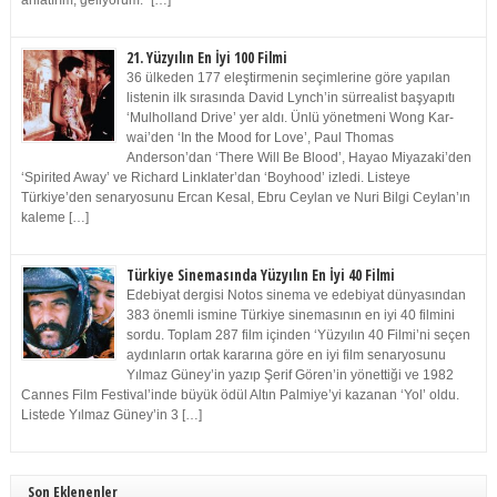
anlatırım, geliyorum.” […]
21. Yüzyılın En İyi 100 Filmi
36 ülkeden 177 eleştirmenin seçimlerine göre yapılan
listenin ilk sırasında David Lynch’in sürrealist başyapıtı
‘Mulholland Drive’ yer aldı. Ünlü yönetmeni Wong Kar-
wai’den ‘In the Mood for Love’, Paul Thomas
Anderson’dan ‘There Will Be Blood’, Hayao Miyazaki’den
‘Spirited Away’ ve Richard Linklater’dan ‘Boyhood’ izledi. Listeye
Türkiye’den senaryosunu Ercan Kesal, Ebru Ceylan ve Nuri Bilgi Ceylan’ın
kaleme […]
Türkiye Sinemasında Yüzyılın En İyi 40 Filmi
Edebiyat dergisi Notos sinema ve edebiyat dünyasından
383 önemli ismine Türkiye sinemasının en iyi 40 filmini
sordu. Toplam 287 film içinden ‘Yüzyılın 40 Filmi’ni seçen
aydınların ortak kararına göre en iyi film senaryosunu
Yılmaz Güney’in yazıp Şerif Gören’in yönettiği ve 1982
Cannes Film Festival’inde büyük ödül Altın Palmiye’yi kazanan ‘Yol’ oldu.
Listede Yılmaz Güney’in 3 […]
Son Eklenenler