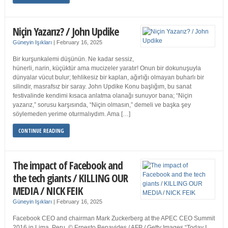
Niçin Yazarız? / John Updike
Güneyin Işıkları
|
February 16, 2025
Bir kurşunkalemi düşünün. Ne kadar sessiz,
hünerli, narin, küçüktür ama mucizeler yaratır! Onun bir dokunuşuyla
dünyalar vücut bulur; tehlikesiz bir kaplan, ağırlığı olmayan buharlı bir
silindir, masrafsız bir saray. John Updike Konu başlığım, bu sanat
festivalinde kendimi kısaca anlatma olanağı sunuyor bana; “Niçin
yazarız,” sorusu karşısında, “Niçin olmasın,” demeli ve başka şey
söylemeden yerime oturmalıydım. Ama […]
CONTINUE READING
The impact of Facebook and
the tech giants / KILLING OUR
MEDIA / NICK FEIK
Güneyin Işıkları
|
February 16, 2025
Facebook CEO and chairman Mark Zuckerberg at the APEC CEO Summit
2016 in Lima, Peru. © Ernesto Benavides / AFP / Getty Images “Today I