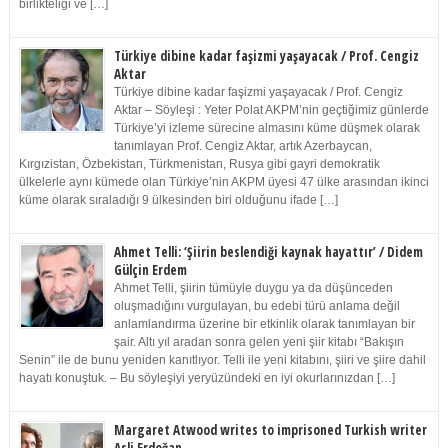
birlikteliği ve […]
Türkiye dibine kadar faşizmi yaşayacak / Prof. Cengiz
Aktar
Türkiye dibine kadar faşizmi yaşayacak / Prof. Cengiz
Aktar – Söyleşi : Yeter Polat AKPM’nin geçtiğimiz günlerde
Türkiye’yi izleme sürecine almasını küme düşmek olarak
tanımlayan Prof. Cengiz Aktar, artık Azerbaycan,
Kırgızistan, Özbekistan, Türkmenistan, Rusya gibi gayri demokratik
ülkelerle aynı kümede olan Türkiye’nin AKPM üyesi 47 ülke arasından ikinci
küme olarak sıraladığı 9 ülkesinden biri olduğunu ifade […]
Ahmet Telli: ‘Şiirin beslendiği kaynak hayattır’ / Didem
Gülçin Erdem
Ahmet Telli, şiirin tümüyle duygu ya da düşünceden
oluşmadığını vurgulayan, bu edebi türü anlama değil
anlamlandırma üzerine bir etkinlik olarak tanımlayan bir
şair. Altı yıl aradan sonra gelen yeni şiir kitabı “Bakışın
Senin” ile de bunu yeniden kanıtlıyor. Telli ile yeni kitabını, şiiri ve şiire dahil
hayatı konuştuk. – Bu söyleşiyi yeryüzündeki en iyi okurlarınızdan […]
Margaret Atwood writes to imprisoned Turkish writer